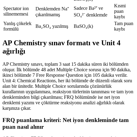
Kısmi
Sadece Ba²⁺ ve
Spectator ion
Denklemden Na⁺
puan
silinememesi
çıkarılmamış
SO₄²⁻ denklemde
kaybı
Yanlış çökelek
Tam puan
Ba₂SO₄ yazılmış
BaSO₄(k)
formülü
kaybı
AP Chemistry sınav formatı ve Unit 4
ağırlığı
AP Chemistry sınavı, toplam 3 saat 15 dakika süren iki bölümden
oluşur. İlk bölümde 48 adet Multiple Choice sorusu için 90 dakika,
ikinci bölümde 7 Free Response Question için 105 dakika verilir.
Unit 4: Chemical Reactions, her iki bölümde de düzenli olarak soru
alan bir ünitedir. Multiple Choice sorularında çözünürlük
kurallarının uygulanması, reaksiyon türlerinin tanınması ve tam iyon
denkleminden bilgi çıkarılması; FRQ bölümünde ise net iyon
denklemi yazımı ve çöktürme reaksiyonu analizi ağırlıklı olarak
karşınıza çıkar.
FRQ puanlama kriteri: Net iyon denkleminde tam
puan nasıl alınır