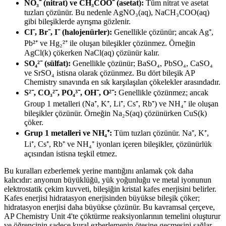
NO₃⁻ (nitrat) ve CH₃COO⁻ (asetat):
Tüm nitrat ve asetat
tuzları çözünür. Bu nedenle AgNO₃(aq), NaCH₃COO(aq)
gibi bileşiklerde ayrışma gözlenir.
Cl⁻, Br⁻, I⁻ (halojenürler):
Genellikle çözünür; ancak Ag⁺,
Pb²⁺ ve Hg₂²⁺ ile oluşan bileşikler çözünmez. Örneğin
AgCl(k) çökerken NaCl(aq) çözünür kalır.
SO₄²⁻ (sülfat):
Genellikle çözünür; BaSO₄, PbSO₄, CaSO₄
ve SrSO₄ istisna olarak çözünmez. Bu dört bileşik AP
Chemistry sınavında en sık karşılaşılan çökelekler arasındadır.
S²⁻, CO₃²⁻, PO₄³⁻, OH⁻, O²⁻:
Genellikle çözünmez; ancak
Group 1 metalleri (Na⁺, K⁺, Li⁺, Cs⁺, Rb⁺) ve NH₄⁺ ile oluşan
bileşikler çözünür. Örneğin Na₂S(aq) çözünürken CuS(k)
çöker.
Grup 1 metalleri ve NH₄⁺:
Tüm tuzları çözünür. Na⁺, K⁺,
Li⁺, Cs⁺, Rb⁺ ve NH₄⁺ iyonları içeren bileşikler, çözünürlük
açısından istisna teşkil etmez.
Bu kuralları ezberlemek yerine mantığını anlamak çok daha
kalıcıdır: anyonun büyüklüğü, yük yoğunluğu ve metal iyonunun
elektrostatik çekim kuvveti, bileşiğin kristal kafes enerjisini belirler.
Kafes enerjisi hidratasyon enerjisinden büyükse bileşik çöker;
hidratasyon enerjisi daha büyükse çözünür. Bu kavramsal çerçeve,
AP Chemistry Unit 4'te çöktürme reaksiyonlarının temelini oluşturur
ve öğrencinin sadece kural ezberlemenin ötesine geçmesini sağlar.