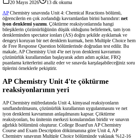
20 Mayıs 2026
13
dk okuma
AP
Chemistry sınavında Unit 4: Chemical Reactions bölümü,
öğrencilerin en çok zorlandığı kavramlardan birini barındırır:
net
iyon denklemi yazımı
. Çöktürme reaksiyonlarında hangi
bileşiklerin çözünürlüğünün düşük olduğunu belirlemek, tam iyon
denkleminden spectator ionları (AS) doğru şekilde ayıklamak ve
dengeyi koruyan bir net denklem kurmak, hem Multiple Choice hem
de Free Response Question bölümlerinde doğrudan test edilir. Bu
makale, AP Chemistry Unit 4'te net iyon denklemi kavramını
çözünürlük kurallarından başlayarak adım adım açıklar, FRQ
puanlama kriterlerini analiz eder ve sınavda karşılaşabileceğiniz soru
tiplerini örneklerle pekiştirir.
AP Chemistry Unit 4'te çöktürme
reaksiyonlarının yeri
AP Chemistry müfredatında Unit 4, kimyasal reaksiyonların
sınıflandırılmasını, çözünürlük kurallarının uygulanmasını ve net
iyon denklemi kavramının anlaşılmasını kapsar. Çöktürme
reaksiyonları, bu ünitenin merkezi konularından biridir ve sınavın
ağırlıklı bölümünü oluşturur. College Board'un AP Chemistry
Course and Exam Description dökümanına göre Unit 4, AP
Chemistry sınavının Multiple Choice bölümünde yaklaşık %12-16