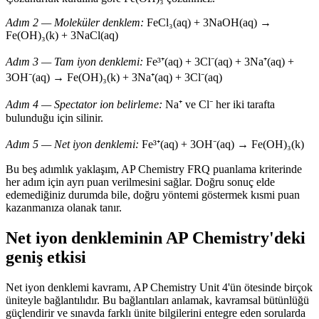
Adım 2 — Moleküler denklem:
FeCl₃(aq) + 3NaOH(aq) →
Fe(OH)₃(k) + 3NaCl(aq)
Adım 3 — Tam iyon denklemi:
Fe³⁺(aq) + 3Cl⁻(aq) + 3Na⁺(aq) +
3OH⁻(aq) → Fe(OH)₃(k) + 3Na⁺(aq) + 3Cl⁻(aq)
Adım 4 — Spectator ion belirleme:
Na⁺ ve Cl⁻ her iki tarafta
bulunduğu için silinir.
Adım 5 — Net iyon denklemi:
Fe³⁺(aq) + 3OH⁻(aq) → Fe(OH)₃(k)
Bu beş adımlık yaklaşım, AP Chemistry FRQ puanlama kriterinde
her adım için ayrı puan verilmesini sağlar. Doğru sonuç elde
edemediğiniz durumda bile, doğru yöntemi göstermek kısmi puan
kazanmanıza olanak tanır.
Net iyon denkleminin AP Chemistry'deki
geniş etkisi
Net iyon denklemi kavramı, AP Chemistry Unit 4'ün ötesinde birçok
üniteyle bağlantılıdır. Bu bağlantıları anlamak, kavramsal bütünlüğü
güçlendirir ve sınavda farklı ünite bilgilerini entegre eden sorularda