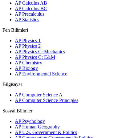
AP Calculus AB
AP Calculus BC
AP Precalculus
AP Statistics
Fen Bilimleri
AP Physics 1
AP Physics 2
AP Physics C: Mechanics
AP Physics C: E&M
AP Chemistry
AP Biology
AP Environmental Science
Bilgisayar
AP Computer Science A
AP Computer Science Principles
Sosyal Bilimler
AP Psychology
AP Human Geography
AP U.S. Government & Politics
AP Comparative Government & Politics