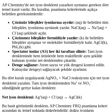
AP Chemistry'de net iyon denklemi yazarken uymanız gereken dört
temel kural vardır. Bu kurallar, puanlama kriterlerinde açıkça
belirtilen gereksinimlerdir:
Çözünür bileşikler iyonlarına ayrılır:
(aq) ile belirtilen tüm
bileşikler, iyonlarına ayrılarak yazılır. NaCl(aq) → Na⁺(aq) +
Cl⁻(aq) şeklinde açılır.
Çözünmez bileşikler formülüyle yazılır:
(k) ile belirtilen
bileşikler ayrışmaz ve moleküler formülleriyle kalır. AgCl(k),
PbI₂(k) gibi.
Spectator ionlar (AS) her iki taraftan silinir:
Tam iyon
denkleminde hem ürünlerde hem reaktiflerde aynı şekilde
bulunan iyonlar net denklemden çıkarılır.
Denge sağlanır:
Atom sayısı ve yük dengesi kontrol edilir.
Katsayılar dengeyi sağlayacak şekilde ayarlanır.
Bu dört kuralı uygulayarak AgNO₃ + NaCl reaksiyonu için net iyon
denklemi yazalım. Tam iyon denkleminden Na⁺ ve NO₃⁻
silindiğinde geriye kalan denklem:
Net iyon denklemi:
Ag⁺(aq) + Cl⁻(aq) → AgCl(k)
Bu basit görünümlü denklem, AP Chemistry FRQ puanlama kriteri
açısından üç temel noktada değerlendirilir: doğru iyonların