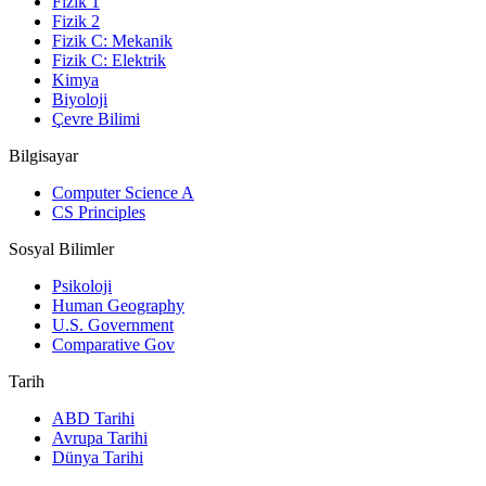
Fizik 1
Fizik 2
Fizik C: Mekanik
Fizik C: Elektrik
Kimya
Biyoloji
Çevre Bilimi
Bilgisayar
Computer Science A
CS Principles
Sosyal Bilimler
Psikoloji
Human Geography
U.S. Government
Comparative Gov
Tarih
ABD Tarihi
Avrupa Tarihi
Dünya Tarihi