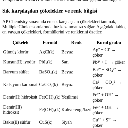
Sık karşılaşılan çökelekler ve renk bilgisi
AP Chemistry sınavında en sık karşılaşılan çökelekleri tanımak,
Multiple Choice sorularında hız kazanmanızı sağlar. Aşağıdaki tablo,
en yaygın çökelekleri, formüllerini ve renklerini özetler:
Çökelek
Formül
Renk
Kural grubu
Ag⁺ + Cl⁻ →
Gümüş klorür
AgCl(k)
Beyaz
çöker
Kurşun(II) iyodür
PbI₂(k)
Sarı
Pb²⁺ + I⁻ → çöker
Ba²⁺ + SO₄²⁻ →
Baryum sülfat
BaSO₄(k)
Beyaz
çöker
Ca²⁺ + CO₃²⁻ →
Kalsiyum karbonat
CaCO₃(k)
Beyaz
çöker
Fe²⁺ + OH⁻ →
Demir(II) hidroksit
Fe(OH)₂(k)
Yeşilimsi
çöker
Demir(III)
Fe³⁺ + OH⁻ →
Fe(OH)₃(k)
Kahverengi/kızıl
hidroksit
çöker
Cu²⁺ + S²⁻ →
Bakır(II) sülfür
CuS(k)
Siyah
çöker