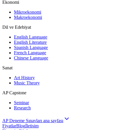
Ekonomi
Mikroekonomi
Makroekonomi
Dil ve Edebiyat
English Language
English Literature
Spanish Language
French Language
Chinese Language
Sanat
Art History
Music Theory
AP Capstone
Seminar
Research
AP Deneme Sınavları ana sayfası
Fiyatlar
Blog
İletişim