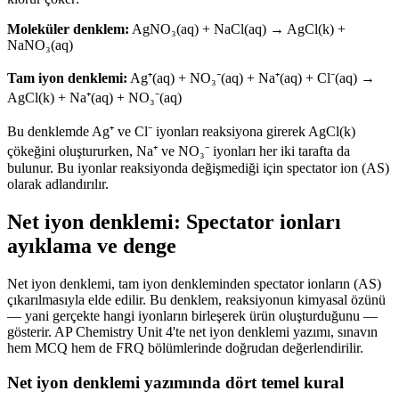
Moleküler denklem:
AgNO₃(aq) + NaCl(aq) → AgCl(k) +
NaNO₃(aq)
Tam iyon denklemi:
Ag⁺(aq) + NO₃⁻(aq) + Na⁺(aq) + Cl⁻(aq) →
AgCl(k) + Na⁺(aq) + NO₃⁻(aq)
Bu denklemde Ag⁺ ve Cl⁻ iyonları reaksiyona girerek AgCl(k)
çökeğini oluştururken, Na⁺ ve NO₃⁻ iyonları her iki tarafta da
bulunur. Bu iyonlar reaksiyonda değişmediği için spectator ion (AS)
olarak adlandırılır.
Net iyon denklemi: Spectator ionları
ayıklama ve denge
Net iyon denklemi, tam iyon denkleminden spectator ionların (AS)
çıkarılmasıyla elde edilir. Bu denklem, reaksiyonun kimyasal özünü
— yani gerçekte hangi iyonların birleşerek ürün oluşturduğunu —
gösterir. AP Chemistry Unit 4'te net iyon denklemi yazımı, sınavın
hem MCQ hem de FRQ bölümlerinde doğrudan değerlendirilir.
Net iyon denklemi yazımında dört temel kural