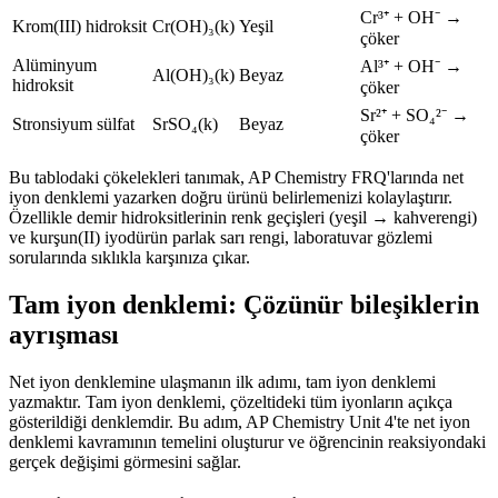
Cr³⁺ + OH⁻ →
Krom(III) hidroksit
Cr(OH)₃(k)
Yeşil
çöker
Alüminyum
Al³⁺ + OH⁻ →
Al(OH)₃(k)
Beyaz
hidroksit
çöker
Sr²⁺ + SO₄²⁻ →
Stronsiyum sülfat
SrSO₄(k)
Beyaz
çöker
Bu tablodaki çökelekleri tanımak, AP Chemistry FRQ'larında net
iyon denklemi yazarken doğru ürünü belirlemenizi kolaylaştırır.
Özellikle demir hidroksitlerinin renk geçişleri (yeşil → kahverengi)
ve kurşun(II) iyodürün parlak sarı rengi, laboratuvar gözlemi
sorularında sıklıkla karşınıza çıkar.
Tam iyon denklemi: Çözünür bileşiklerin
ayrışması
Net iyon denklemine ulaşmanın ilk adımı, tam iyon denklemi
yazmaktır. Tam iyon denklemi, çözeltideki tüm iyonların açıkça
gösterildiği denklemdir. Bu adım, AP Chemistry Unit 4'te net iyon
denklemi kavramının temelini oluşturur ve öğrencinin reaksiyondaki
gerçek değişimi görmesini sağlar.