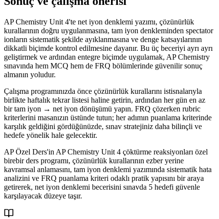
Sonuç ve çalışma önerisi
AP Chemistry Unit 4'te net iyon denklemi yazımı, çözünürlük
kurallarının doğru uygulanmasına, tam iyon denkleminden spectator
ionların sistematik şekilde ayıklanmasına ve denge katsayılarının
dikkatli biçimde kontrol edilmesine dayanır. Bu üç beceriyi ayrı ayrı
geliştirmek ve ardından entegre biçimde uygulamak, AP Chemistry
sınavında hem MCQ hem de FRQ bölümlerinde güvenilir sonuç
almanın yoludur.
Çalışma programınızda önce çözünürlük kurallarını istisnalarıyla
birlikte haftalık tekrar listesi haline getirin, ardından her gün en az
bir tam iyon → net iyon dönüşümü yapın. FRQ çözerken rubric
kriterlerini masanızın üstünde tutun; her adımın puanlama kriterinde
karşılık geldiğini gördüğünüzde, sınav stratejiniz daha bilinçli ve
hedefe yönelik hale gelecektir.
AP Özel Ders'in AP Chemistry Unit 4 çöktürme reaksiyonları özel
birebir ders programı, çözünürlük kurallarının ezber yerine
kavramsal anlamasını, tam iyon denklemi yazımında sistematik hata
analizini ve FRQ puanlama kriteri odaklı pratik yapısını bir araya
getirerek, net iyon denklemi becerisini sınavda 5 hedefi güvenle
karşılayacak düzeye taşır.