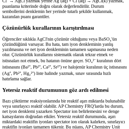
Cl⁻ → AgCl yazmak yerine Ag⁺(aq) + Cl⁻(aq) → AgCl(k) yazmak,
puanlama kriterinde doğru olarak değerlendirilir. Durum
sembollerini denklemin her yerinde tutarlı şekilde kullanmak,
kazanılan puanı garantiler.
Çözünürlük kurallarının karıştırılması
Öğrenciler sıklıkla AgCl'nin çözünür olduğunu veya BaSO₄'ün
çözündüğünü varsayar. Bu hata, tam iyon denkleminin yanlış
yazılmasına ve net iyon denkleminin tamamen sapmasına neden
olur. Çözünürlük kurallarını sistematik olarak tekrar etmek ve
istisnaları not etmek, bu hatanın önüne geçer. SO₄²⁻ kuralının dört
istisnasını (Ba²⁺, Pb²⁺, Ca²⁺, Sr²⁺) ve halojenür kuralının üç istisnasını
(Ag⁺, Pb²⁺, Hg₂²⁺) liste halinde yazmak, sınav sırasında hızlı
hatırlama sağlar.
Yetersiz reaktif durumunun göz ardı edilmesi
Bazı çöktürme reaksiyonlarında bir reaktif aşırı miktarda bulunabilir
veya sınırlayıcı reaktif olabilir. AP Chemistry FRQ'larda bu durum,
net iyon denklemi yazarken Spectator ion belirlemesini ve denge
katsayılarını doğrudan etkiler. Yetersiz reaktif durumunda, aşırı
miktardaki reaktifin iyonları spectator ion olarak kalırken, sınırlayıcı
reaktifin iyonları tamamen tükenir. Bu nüans, AP Chemistry Unit