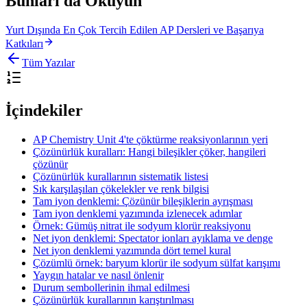
Bunları da Okuyun
Yurt Dışında En Çok Tercih Edilen AP Dersleri ve Başarıya
Katkıları
Tüm Yazılar
İçindekiler
AP Chemistry Unit 4'te çöktürme reaksiyonlarının yeri
Çözünürlük kuralları: Hangi bileşikler çöker, hangileri
çözünür
Çözünürlük kurallarının sistematik listesi
Sık karşılaşılan çökelekler ve renk bilgisi
Tam iyon denklemi: Çözünür bileşiklerin ayrışması
Tam iyon denklemi yazımında izlenecek adımlar
Örnek: Gümüş nitrat ile sodyum klorür reaksiyonu
Net iyon denklemi: Spectator ionları ayıklama ve denge
Net iyon denklemi yazımında dört temel kural
Çözümlü örnek: baryum klorür ile sodyum sülfat karışımı
Yaygın hatalar ve nasıl önlenir
Durum sembollerinin ihmal edilmesi
Çözünürlük kurallarının karıştırılması