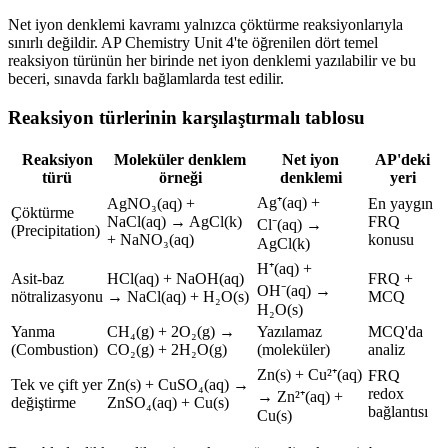
Net iyon denklemi kavramı yalnızca çöktürme reaksiyonlarıyla
sınırlı değildir. AP Chemistry Unit 4'te öğrenilen dört temel
reaksiyon türünün her birinde net iyon denklemi yazılabilir ve bu
beceri, sınavda farklı bağlamlarda test edilir.
Reaksiyon türlerinin karşılaştırmalı tablosu
Reaksiyon
Moleküler denklem
Net iyon
AP'deki
türü
örneği
denklemi
yeri
Ag⁺(aq) +
AgNO₃(aq) +
En yaygın
Çöktürme
NaCl(aq) → AgCl(k)
FRQ
Cl⁻(aq) →
(Precipitation)
+ NaNO₃(aq)
konusu
AgCl(k)
H⁺(aq) +
Asit-baz
HCl(aq) + NaOH(aq)
FRQ +
OH⁻(aq) →
nötralizasyonu
→ NaCl(aq) + H₂O(s)
MCQ
H₂O(s)
Yanma
CH₄(g) + 2O₂(g) →
Yazılamaz
MCQ'da
(Combustion)
CO₂(g) + 2H₂O(g)
(moleküler)
analiz
Zn(s) + Cu²⁺(aq)
FRQ
Tek ve çift yer
Zn(s) + CuSO₄(aq) →
redox
→ Zn²⁺(aq) +
değiştirme
ZnSO₄(aq) + Cu(s)
bağlantısı
Cu(s)