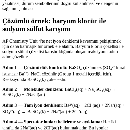
yazılması, durum sembollerinin doğru kullanılması ve dengenin
sağlanmış olması.
Çözümlü örnek: baryum klorür ile
sodyum sülfat karışımı
AP Chemistry Unit 4'te net iyon denklemi kavramını pekiştirmek
için daha karmaşık bir örnek ele alalım. Baryum klorür çözeltisi ile
sodyum sülfat çözeltisi karıştırıldığında oluşan reaksiyonu adım
adım çözelim:
Adım 1 — Çözünürlük kontrolü:
BaSO₄ çözünmez (SO₄²⁻ kuralı
istisnası: Ba²⁺), NaCl çözünür (Group 1 metali içerdiği için).
Reaksiyonda BaSO₄(k) çökecektir.
Adım 2 — Moleküler denklem:
BaCl₂(aq) + Na₂SO₄(aq) →
BaSO₄(k) + 2NaCl(aq)
Adım 3 — Tam iyon denklemi:
Ba²⁺(aq) + 2Cl⁻(aq) + 2Na⁺(aq) +
SO₄²⁻(aq) → BaSO₄(k) + 2Na⁺(aq) + 2Cl⁻(aq)
Adım 4 — Spectator ionları belirleme ve ayıklama:
Her iki
tarafta da 2Na⁺(aq) ve 2Cl⁻(aq) bulunmaktadır. Bu iyonlar