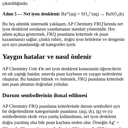
çıkarıldığında:
Adım 5 — Net iyon denklemi:
Ba²⁺(aq) + SO₄²⁻(aq) → BaSO₄(k)
Bu beş adımlık sistematik yaklaşım, AP Chemistry FRQ'larında net
iyon denklemi sorularını yanıtlamanın standart yöntemidir. Her
adımı açıkça göstermek, FRQ puanlama kriterinde ek puan
kazanmanızı sağlar; çünkü rubric, doğru iyon belirleme ve dengenin
ayrı ayrı puanlandığı alt kategoriler içerir.
Yaygın hatalar ve nasıl önlenir
AP Chemistry Unit 4'te net iyon denklemi konusunda öğrencilerin
en sık yaptığı hatalar, sınavda puan kaybının en yaygın nedenlerini
oluşturur. Bu hataları bilmek ve önlemek, FRQ puanlama kriterinde
tam puan almanın doğrudan yoludur.
Durum sembollerinin ihmal edilmesi
AP Chemistry FRQ puanlama kriterlerinde durum sembolleri ayrı
bir değerlendirme kategorisinde puanlanır. (aq), (k), (g) ve (s)
sembollerinin eksik veya yanlış kullanılması, net iyon denklemi
doğru yazılmış olsa bile puan kaybına neden olur. Örneğin Ag⁺ +