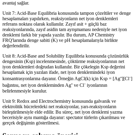
avantaj sağlar.
Unit 7: Acid-Base Equilibria konusunda tampon çözeltiler ve denge
hesaplamaları yapılırken, reaksiyonların net iyon denklemleri
referans noktası olarak kullanılır. Zayıf asit + güçlü baz
reaksiyonlarında, zayıf asidin tam ayrışmaması nedeniyle net iyon
denklemi farklı bir yapıda yazılır. Bu durum, AP Chemistry
FRQ'larında denge sabiti (K) ve pH hesaplamalarıyla birlikte
değerlendirilir.
Unit 8: Acid-Base and Solubility Equilibria konusunda çözünürlük
dengesinin (Ksp) incelenmesinde, çöktürme reaksiyonlarının net
iyon denklemleri doğrudan kullanılır. Bir çökelegin Ksp değerini
hesaplamak için yazılan ifade, net iyon denklemindeki iyon
konsantrasyonlarına dayanır. Örneğin AgCl(k) için Ksp = [Ag⁺][Cl⁻]
bağıntısı, net iyon denkleminden Ag⁺ ve Cl⁻ iyonlarının
belirlenmesiyle kurulur.
Unit 9: Redox and Electrochemistry konusunda galvanik ve
elektrolitik hücrelerdeki net reaksiyonlar, yarı-reaksiyonların
birleştirilmesiyle elde edilir. Bu süreç, net iyon denklemi yazma
becerisiyle aynı mantığa dayanır: spectator türlerin çıkarılması ve
gerçek değişimin gösterilmesi.