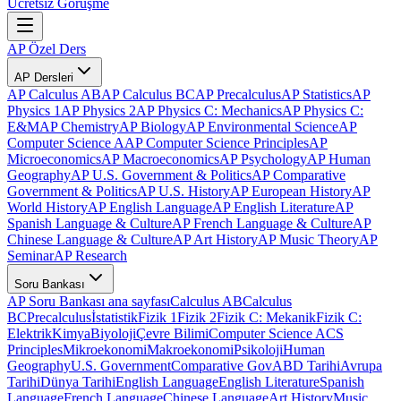
Ücretsiz Görüşme
AP Özel Ders
AP Dersleri
AP Calculus AB
AP Calculus BC
AP Precalculus
AP Statistics
AP
Physics 1
AP Physics 2
AP Physics C: Mechanics
AP Physics C:
E&M
AP Chemistry
AP Biology
AP Environmental Science
AP
Computer Science A
AP Computer Science Principles
AP
Microeconomics
AP Macroeconomics
AP Psychology
AP Human
Geography
AP U.S. Government & Politics
AP Comparative
Government & Politics
AP U.S. History
AP European History
AP
World History
AP English Language
AP English Literature
AP
Spanish Language & Culture
AP French Language & Culture
AP
Chinese Language & Culture
AP Art History
AP Music Theory
AP
Seminar
AP Research
Soru Bankası
AP Soru Bankası ana sayfası
Calculus AB
Calculus
BC
Precalculus
İstatistik
Fizik 1
Fizik 2
Fizik C: Mekanik
Fizik C:
Elektrik
Kimya
Biyoloji
Çevre Bilimi
Computer Science A
CS
Principles
Mikroekonomi
Makroekonomi
Psikoloji
Human
Geography
U.S. Government
Comparative Gov
ABD Tarihi
Avrupa
Tarihi
Dünya Tarihi
English Language
English Literature
Spanish
Language
French Language
Chinese Language
Art History
Music