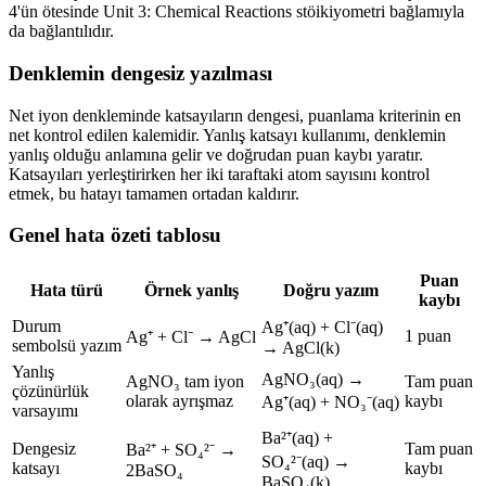
4'ün ötesinde Unit 3: Chemical Reactions stöikiyometri bağlamıyla
da bağlantılıdır.
Denklemin dengesiz yazılması
Net iyon denkleminde katsayıların dengesi, puanlama kriterinin en
net kontrol edilen kalemidir. Yanlış katsayı kullanımı, denklemin
yanlış olduğu anlamına gelir ve doğrudan puan kaybı yaratır.
Katsayıları yerleştirirken her iki taraftaki atom sayısını kontrol
etmek, bu hatayı tamamen ortadan kaldırır.
Genel hata özeti tablosu
Puan
Hata türü
Örnek yanlış
Doğru yazım
kaybı
Durum
Ag⁺(aq) + Cl⁻(aq)
1 puan
Ag⁺ + Cl⁻ → AgCl
sembolsü yazım
→ AgCl(k)
Yanlış
AgNO₃(aq) →
AgNO₃ tam iyon
Tam puan
çözünürlük
olarak ayrışmaz
kaybı
Ag⁺(aq) + NO₃⁻(aq)
varsayımı
Ba²⁺(aq) +
Dengesiz
Tam puan
Ba²⁺ + SO₄²⁻ →
SO₄²⁻(aq) →
katsayı
kaybı
2BaSO₄
BaSO₄(k)