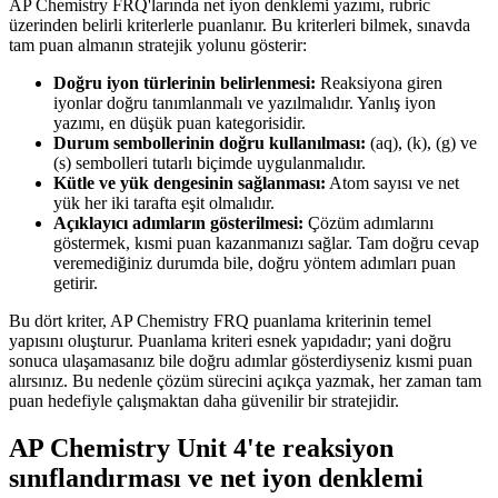
AP Chemistry FRQ'larında net iyon denklemi yazımı, rubric
üzerinden belirli kriterlerle puanlanır. Bu kriterleri bilmek, sınavda
tam puan almanın stratejik yolunu gösterir:
Doğru iyon türlerinin belirlenmesi:
Reaksiyona giren
iyonlar doğru tanımlanmalı ve yazılmalıdır. Yanlış iyon
yazımı, en düşük puan kategorisidir.
Durum sembollerinin doğru kullanılması:
(aq), (k), (g) ve
(s) sembolleri tutarlı biçimde uygulanmalıdır.
Kütle ve yük dengesinin sağlanması:
Atom sayısı ve net
yük her iki tarafta eşit olmalıdır.
Açıklayıcı adımların gösterilmesi:
Çözüm adımlarını
göstermek, kısmi puan kazanmanızı sağlar. Tam doğru cevap
veremediğiniz durumda bile, doğru yöntem adımları puan
getirir.
Bu dört kriter, AP Chemistry FRQ puanlama kriterinin temel
yapısını oluşturur. Puanlama kriteri esnek yapıdadır; yani doğru
sonuca ulaşamasanız bile doğru adımlar gösterdiyseniz kısmi puan
alırsınız. Bu nedenle çözüm sürecini açıkça yazmak, her zaman tam
puan hedefiyle çalışmaktan daha güvenilir bir stratejidir.
AP Chemistry Unit 4'te reaksiyon
sınıflandırması ve net iyon denklemi