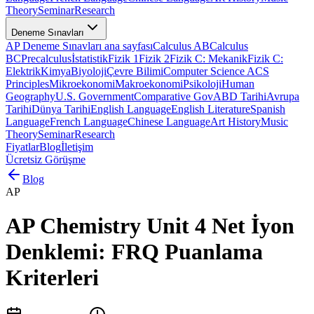
Theory
Seminar
Research
Deneme Sınavları
AP Deneme Sınavları ana sayfası
Calculus AB
Calculus
BC
Precalculus
İstatistik
Fizik 1
Fizik 2
Fizik C: Mekanik
Fizik C:
Elektrik
Kimya
Biyoloji
Çevre Bilimi
Computer Science A
CS
Principles
Mikroekonomi
Makroekonomi
Psikoloji
Human
Geography
U.S. Government
Comparative Gov
ABD Tarihi
Avrupa
Tarihi
Dünya Tarihi
English Language
English Literature
Spanish
Language
French Language
Chinese Language
Art History
Music
Theory
Seminar
Research
Fiyatlar
Blog
İletişim
Ücretsiz Görüşme
Blog
AP
AP Chemistry Unit 4 Net İyon
Denklemi: FRQ Puanlama
Kriterleri