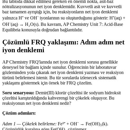
Bu tabloda dikkat edilmesi gereken en önemli nokta, asit-baz
nötralizasyonunun net iyon denklemidir. Kuvvetli asit ve kuvvetli
baz tamamen ayrıştığı için, bu reaksiyonların net iyon denklemi
yalnızca H⁺ ve OH⁻ iyonlarının su oluşturduğunu gösterir: H⁺(aq) +
OH⁻(aq) → H₂O(s). Bu kavram, AP Chemistry Unit 7: Acid-Base
Equilibria konusuyla doğrudan bağlantılıdır.
Çözümlü FRQ yaklaşımı: Adım adım net
iyon denklemi
AP Chemistry FRQ'larında net iyon denklemi sorusu genellikle
deneysel bir bağlam içinde sunulur. Öğrencinin bir laboratuvar
gözleminden yola çıkarak net iyon denklemi yazması ve reaksiyon
türünü belirlemesi istenir. Bu tür sorularda izlenecek sistematik
yaklaşımı göstermek için örnek bir FRQ çözelim.
Soru senaryosu:
Demir(III) klorür çözeltisi ile sodyum hidroksit
çözeltisi karıştırıldığında kahverengi bir çökelek oluşuyor. Bu
reaksiyonun net iyon denklemi nedir?
Çözüm adımları:
Adım 1 — Çökelek belirleme:
Fe³⁺ + OH⁻ → Fe(OH)₃(k).
Çözünürlük kuralına göre Fe(OH)₃ çözünmez.