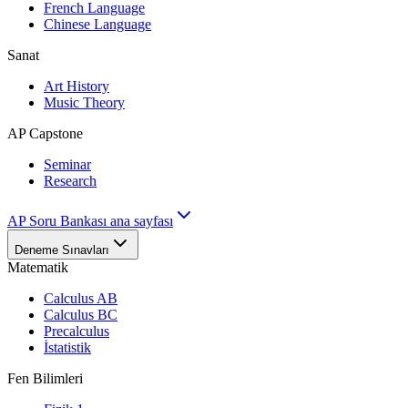
French Language
Chinese Language
Sanat
Art History
Music Theory
AP Capstone
Seminar
Research
AP Soru Bankası ana sayfası
Deneme Sınavları
Matematik
Calculus AB
Calculus BC
Precalculus
İstatistik
Fen Bilimleri