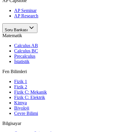
AP Capstone
AP Seminar
AP Research
Soru Bankası
Matematik
Calculus AB
Calculus BC
Precalculus
İstatistik
Fen Bilimleri
Fizik 1
Fizik 2
Fizik C: Mekanik
Fizik C: Elektrik
Kimya
Biyoloji
Çevre Bilimi
Bilgisayar