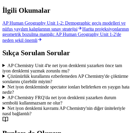
İlgili Okumalar
AP Human Geography Unit 1-2: Demographic geçiş modelleri ve
nüfus yayılım kalıplarının sınav stratejisi
Harita projeksiyonlarının
geometrik bozulma mantığı: AP Human Geography Unit 1-2'de
neden şekil önemli
Sıkça Sorulan Sorular
AP Chemistry Unit 4'te net iyon denklemi yazarken önce tam
iyon denklemi yazmak zorunlu mu?
Çözünürlük kurallarını ezberlemeden AP Chemistry'de çöktürme
sorularını çözebilir miyim?
Net iyon denkleminde spectator ionları belirlerken en yaygın hata
nedir?
AP Chemistry FRQ'da net iyon denklemi yazarken durum
sembolü kullanmazsam ne olur?
Net iyon denklemi kavramı AP Chemistry'nin diğer üniteleriyle
nasıl bağlantılı?