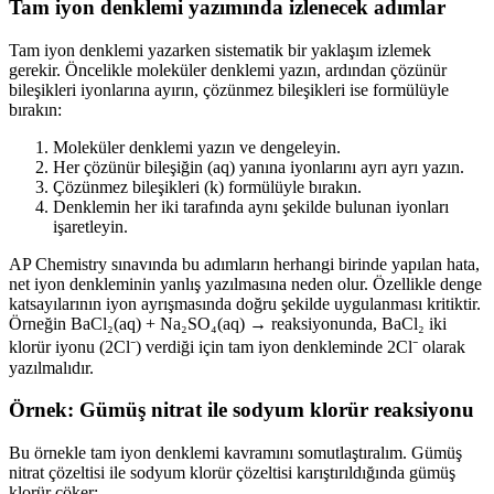
Tam iyon denklemi yazımında izlenecek adımlar
Tam iyon denklemi yazarken sistematik bir yaklaşım izlemek
gerekir. Öncelikle moleküler denklemi yazın, ardından çözünür
bileşikleri iyonlarına ayırın, çözünmez bileşikleri ise formülüyle
bırakın:
Moleküler denklemi yazın ve dengeleyin.
Her çözünür bileşiğin (aq) yanına iyonlarını ayrı ayrı yazın.
Çözünmez bileşikleri (k) formülüyle bırakın.
Denklemin her iki tarafında aynı şekilde bulunan iyonları
işaretleyin.
AP Chemistry sınavında bu adımların herhangi birinde yapılan hata,
net iyon denkleminin yanlış yazılmasına neden olur. Özellikle denge
katsayılarının iyon ayrışmasında doğru şekilde uygulanması kritiktir.
Örneğin BaCl₂(aq) + Na₂SO₄(aq) → reaksiyonunda, BaCl₂ iki
klorür iyonu (2Cl⁻) verdiği için tam iyon denkleminde 2Cl⁻ olarak
yazılmalıdır.
Örnek: Gümüş nitrat ile sodyum klorür reaksiyonu
Bu örnekle tam iyon denklemi kavramını somutlaştıralım. Gümüş
nitrat çözeltisi ile sodyum klorür çözeltisi karıştırıldığında gümüş
klorür çöker: