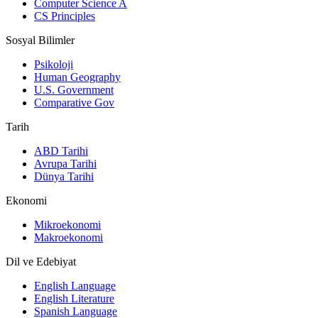
Computer Science A
CS Principles
Sosyal Bilimler
Psikoloji
Human Geography
U.S. Government
Comparative Gov
Tarih
ABD Tarihi
Avrupa Tarihi
Dünya Tarihi
Ekonomi
Mikroekonomi
Makroekonomi
Dil ve Edebiyat
English Language
English Literature
Spanish Language