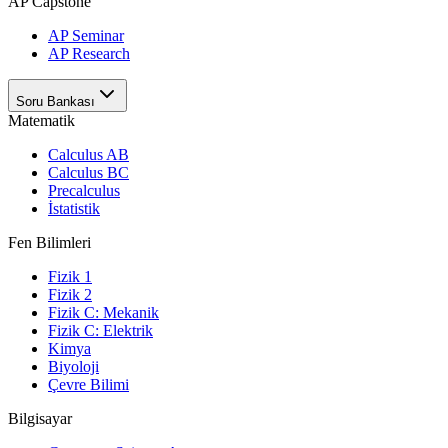
AP Capstone
AP Seminar
AP Research
Soru Bankası
Matematik
Calculus AB
Calculus BC
Precalculus
İstatistik
Fen Bilimleri
Fizik 1
Fizik 2
Fizik C: Mekanik
Fizik C: Elektrik
Kimya
Biyoloji
Çevre Bilimi
Bilgisayar