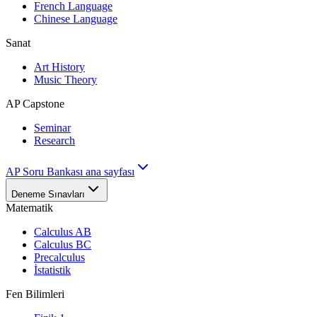
French Language
Chinese Language
Sanat
Art History
Music Theory
AP Capstone
Seminar
Research
AP Soru Bankası ana sayfası
Deneme Sınavları
Matematik
Calculus AB
Calculus BC
Precalculus
İstatistik
Fen Bilimleri