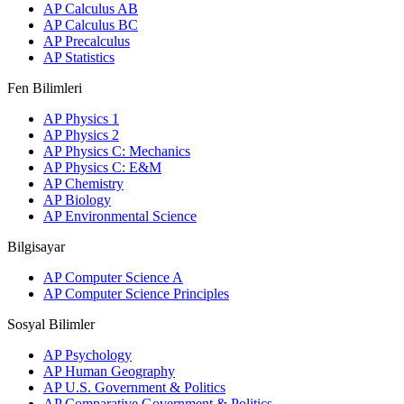
AP Calculus AB
AP Calculus BC
AP Precalculus
AP Statistics
Fen Bilimleri
AP Physics 1
AP Physics 2
AP Physics C: Mechanics
AP Physics C: E&M
AP Chemistry
AP Biology
AP Environmental Science
Bilgisayar
AP Computer Science A
AP Computer Science Principles
Sosyal Bilimler
AP Psychology
AP Human Geography
AP U.S. Government & Politics
AP Comparative Government & Politics