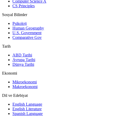
Computer Science A
CS Principles
Sosyal Bilimler
Psikoloji
Human Geography
U.S. Government
Comparative Gov
Tarih
ABD Tarihi
Avrupa Tarihi
Dünya Tarihi
Ekonomi
Mikroekonomi
Makroekonomi
Dil ve Edebiyat
English Language
English Literature
Spanish Language