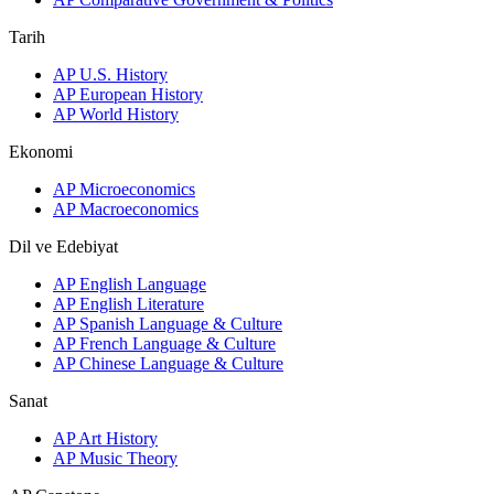
Tarih
AP U.S. History
AP European History
AP World History
Ekonomi
AP Microeconomics
AP Macroeconomics
Dil ve Edebiyat
AP English Language
AP English Literature
AP Spanish Language & Culture
AP French Language & Culture
AP Chinese Language & Culture
Sanat
AP Art History
AP Music Theory