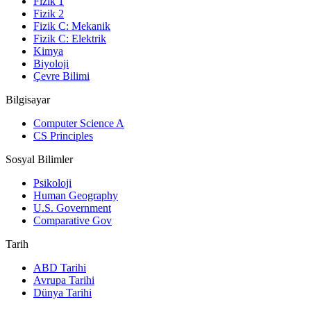
Fizik 1
Fizik 2
Fizik C: Mekanik
Fizik C: Elektrik
Kimya
Biyoloji
Çevre Bilimi
Bilgisayar
Computer Science A
CS Principles
Sosyal Bilimler
Psikoloji
Human Geography
U.S. Government
Comparative Gov
Tarih
ABD Tarihi
Avrupa Tarihi
Dünya Tarihi