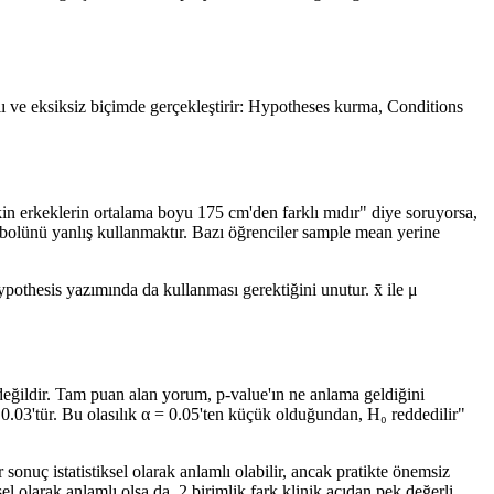
alı ve eksiksiz biçimde gerçekleştirir: Hypotheses kurma, Conditions
kin erkeklerin ortalama boyu 175 cm'den farklı mıdır" diye soruyorsa,
ymbolünü yanlış kullanmaktır. Bazı öğrenciler sample mean yerine
ypothesis yazımında da kullanması gerektiğini unutur. x̄ ile μ
 değildir. Tam puan alan yorum, p-value'ın ne anlama geldiğini
 0.03'tür. Bu olasılık α = 0.05'ten küçük olduğundan, H₀ reddedilir"
ir sonuç istatistiksel olarak anlamlı olabilir, ancak pratikte önemsiz
el olarak anlamlı olsa da, 2 birimlik fark klinik açıdan pek değerli