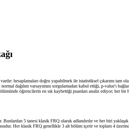
ağı
a vardır: hesaplamaları doğru yapabilmek ile istatistiksel çıkarımı tam o
in normal dağılım varsayımını sorgulamadan kabul ettiği, p-value'ı bağ
lümünde öğrencilerin en sık kaybettiği puanları analiz ediyor; her bir h
Bunlardan 5 tanesi klasik FRQ olarak adlandırılır ve her biri yaklaşık 1
usudur. Her klasik FRQ genellikle 3 alt bölüm içerir ve toplam 4 üzer