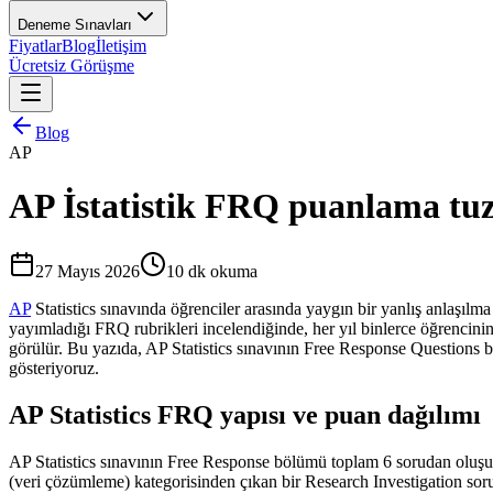
Deneme Sınavları
Fiyatlar
Blog
İletişim
Ücretsiz Görüşme
Blog
AP
AP İstatistik FRQ puanlama tuz
27 Mayıs 2026
10
dk okuma
AP
Statistics sınavında öğrenciler arasında yaygın bir yanlış anlaşılm
yayımladığı FRQ rubrikleri incelendiğinde, her yıl binlerce öğrencin
görülür. Bu yazıda, AP Statistics sınavının Free Response Questions bö
gösteriyoruz.
AP Statistics FRQ yapısı ve puan dağılımı
AP Statistics sınavının Free Response bölümü toplam 6 sorudan oluşur. 
(veri çözümleme) kategorisinden çıkan bir Research Investigation sor