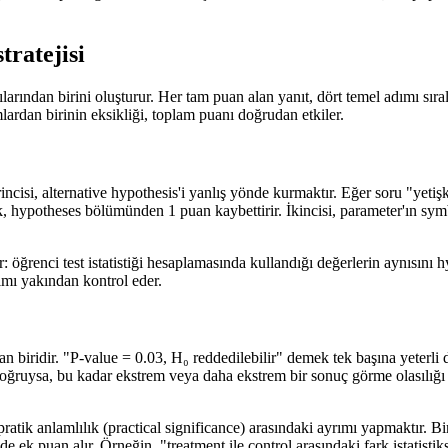
tratejisi
ılarından birini oluşturur. Her tam puan alan yanıt, dört temel adımı sır
lardan birinin eksikliği, toplam puanı doğrudan etkiler.
ncisi, alternative hypothesis'i yanlış yönde kurmaktır. Eğer soru "yetiş
mak, hypotheses bölümünden 1 puan kaybettirir. İkincisi, parameter'ın s
 öğrenci test istatistiği hesaplamasında kullandığı değerlerin aynısını h
rımı yakından kontrol eder.
n biridir. "P-value = 0.03, H₀ reddedilebilir" demek tek başına yeterli
s doğruysa, bu kadar ekstrem veya daha ekstrem bir sonuç görme olasılığı
le pratik anlamlılık (practical significance) arasındaki ayrımı yapmaktır. B
 ek puan alır. Örneğin, "treatment ile control arasındaki fark istatistiks