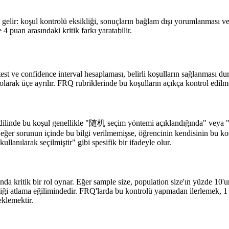
r: koşul kontrolü eksikliği, sonuçların bağlam dışı yorumlanması ve ista
 4 puan arasındaki kritik farkı yaratabilir.
s test ve confidence interval hesaplaması, belirli koşulların sağlanması 
arak üçe ayrılır. FRQ rubriklerinde bu koşulların açıkça kontrol edilmes
ik dilinde bu koşul genellikle "随机 seçim yöntemi açıklandığında" veya 
eğer sorunun içinde bu bilgi verilmemişse, öğrencinin kendisinin bu koş
ullanılarak seçilmiştir" gibi spesifik bir ifadeyle olur.
 kritik bir rol oynar. Eğer sample size, population size'ın yüzde 10'unda
 eşiği atlama eğilimindedir. FRQ'larda bu kontrolü yapmadan ilerlemek,
eklemektir.