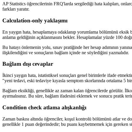
AP Statistics öğrencilerinin FRQ'larda sergilediği hata kalıpları, onlar
farkları yaratır.
Calculation-only yaklaşımı
En yaygın hata, hesaplamaya odaklanıp yorumlama bölümünü eksik bıra
anlama geldiğinin açıklanmasını bekler. Hesaplamalar yüzde 100 doğr
Bu hatayı önlemenin yolu, sınav pratiğinde her hesap adımının yanına "
ilişkilendiğini ve sonuçların bağlam içinde ne söylediğini yazmalıdır.
Bağlam dışı cevaplar
İkinci yaygın hata, istatistiksel sonuçları genel birimlerle ifade etmekti
"yeni tedavi, eski tedaviye kıyasla semptom skorlarında ortalama 5 biri
Bağlam eksikliği, genellikle az zaman kalan öğrencilerde görülür. İl
ayırmalısınız. Bu süre, bağlam ifadesini eklemek ve sonucu pratik terim
Condition check atlama alışkanlığı
Zaman baskısı altında öğrenciler, koşul kontrolü bölümünü atlar ve d
genellikle 1 puan değerindedir; bu puanı kaybetmemek için gereken sü