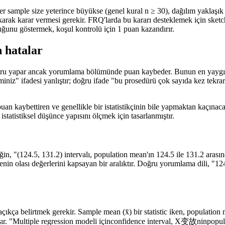
 sample size yeterince büyükse (genel kural n ≥ 30), dağılım yaklaşık 
arak karar vermesi gerekir. FRQ'larda bu kararı desteklemek için sketc
duğunu göstermek, koşul kontrolü için 1 puan kazandırır.
n hatalar
ru yapar ancak yorumlama bölümünde puan kaybeder. Bunun en yaygın nede
niz" ifadesi yanlıştır; doğru ifade "bu prosedürü çok sayıda kez tekrar
 puan kaybettiren ve genellikle bir istatistikçinin bile yapmaktan kaçınacağ
statistiksel düşünce yapısını ölçmek için tasarlanmıştır.
ğin, "(124.5, 131.2) intervalı, population mean'ın 124.5 ile 131.2 arasın
enin olası değerlerini kapsayan bir aralıktır. Doğru yorumlama dili, "124.
çıkça belirtmek gerekir. Sample mean (x̄) bir statistic iken, population 
r. "Multiple regression modeli içinconfidence interval, X变故ninpopulatio