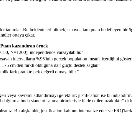
tiler tanımlar. Bu beklenteleri bilmek, sınavda tam puan hedefleyen bir 
ntüler ortaya çıkar.
Puan kazandıran örnek
150, N=1200), independence varsayılabilir."
psayan intervalların %95'inin gerçek population mean'ı içerdiğini gösteri
 175 cm'den farklı olduğuna dair güçlü destek sağlar."
rimlik fark pratikte pek değerli olmayabilir."
 değeri veya kavramı adlandırmayı gerektirir; justification ise bu adlandır
dağılım altında standart sapma birimleriyle ifade edilen uzaklıktır" ekl
ınız. Bu alışkanlık, justification kalıbını internalize eder ve FRQ'larda