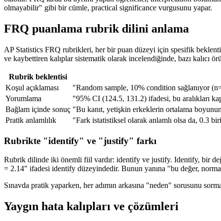
olmayabilir" gibi bir cümle, practical significance vurgusunu yapar.
FRQ puanlama rubrik dilini anlama
AP Statistics FRQ rubrikleri, her bir puan düzeyi için spesifik beklen
ve kaybettiren kalıplar sistematik olarak incelendiğinde, bazı kalıcı örü
Rubrik beklentisi
Koşul açıklaması
"Random sample, 10% condition sağlanıyor (n=
Yorumlama
"95% CI (124.5, 131.2) ifadesi, bu aralıkları ka
Bağlam içinde sonuç
"Bu kanıt, yetişkin erkeklerin ortalama boyunun
Pratik anlamlılık
"Fark istatistiksel olarak anlamlı olsa da, 0.3 bi
Rubrikte "identify" ve "justify" farkı
Rubrik dilinde iki önemli fiil vardır: identify ve justify. Identify, bir
= 2.14" ifadesi identify düzeyindedir. Bunun yanına "bu değer, normal 
Sınavda pratik yaparken, her adımın arkasına "neden" sorusunu sormalıs
Yaygın hata kalıpları ve çözümleri