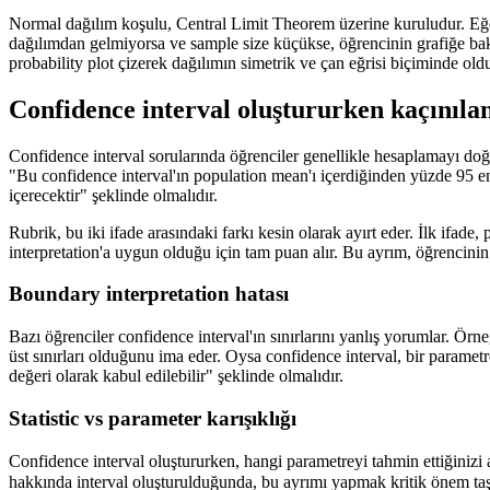
Normal dağılım koşulu, Central Limit Theorem üzerine kuruludur. Eğer
dağılımdan gelmiyorsa ve sample size küçükse, öğrencinin grafiğe bak
probability plot çizerek dağılımın simetrik ve çan eğrisi biçiminde ol
Confidence interval oluştururken kaçınıla
Confidence interval sorularında öğrenciler genellikle hesaplamayı doğ
"Bu confidence interval'ın population mean'ı içerdiğinden yüzde 95 emi
içerecektir" şeklinde olmalıdır.
Rubrik, bu iki ifade arasındaki farkı kesin olarak ayırt eder. İlk ifade,
interpretation'a uygun olduğu için tam puan alır. Bu ayrım, öğrencinin i
Boundary interpretation hatası
Bazı öğrenciler confidence interval'ın sınırlarını yanlış yorumlar. Örne
üst sınırları olduğunu ima eder. Oysa confidence interval, bir parametr
değeri olarak kabul edilebilir" şeklinde olmalıdır.
Statistic vs parameter karışıklığı
Confidence interval oluştururken, hangi parametreyi tahmin ettiğinizi a
hakkında interval oluşturulduğunda, bu ayrımı yapmak kritik önem taşı