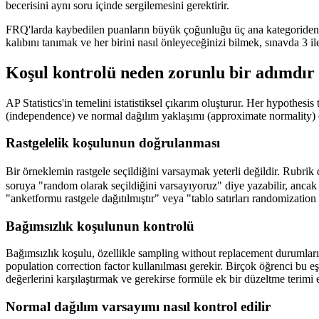
becerisini aynı soru içinde sergilemesini gerektirir.
FRQ'larda kaybedilen puanların büyük çoğunluğu üç ana kategoriden geli
kalıbını tanımak ve her birini nasıl önleyeceğinizi bilmek, sınavda 3 ile
Koşul kontrolü neden zorunlu bir adımdır
AP Statistics'in temelini istatistiksel çıkarım oluşturur. Her hypothesi
(independence) ve normal dağılım yaklaşımı (approximate normality) ol
Rastgelelik koşulunun doğrulanması
Bir örneklemin rastgele seçildiğini varsaymak yeterli değildir. Rubr
soruya "random olarak seçildiğini varsayıyoruz" diye yazabilir, ancak 
"anketformu rastgele dağıtılmıştır" veya "tablo satırları randomization k
Bağımsızlık koşulunun kontrolü
Bağımsızlık koşulu, özellikle sampling without replacement durumlarında
population correction factor kullanılması gerekir. Birçok öğrenci bu
değerlerini karşılaştırmak ve gerekirse formüle ek bir düzeltme terimi 
Normal dağılım varsayımı nasıl kontrol edilir