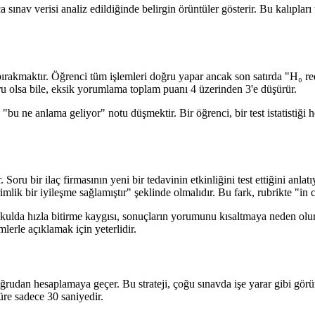
ca sınav verisi analiz edildiğinde belirgin örüntüler gösterir. Bu kalıplar
kmaktır. Öğrenci tüm işlemleri doğru yapar ancak son satırda "H₀ redd
u olsa bile, eksik yorumlama toplam puanı 4 üzerinden 3'e düşürür.
bu ne anlama geliyor" notu düşmektir. Bir öğrenci, bir test istatistiği 
r. Soru bir ilaç firmasının yeni bir tedavinin etkinliğini test ettiğini anl
mlik bir iyileşme sağlamıştır" şeklinde olmalıdır. Bu fark, rubrikte "in c
kokulda hızla bitirme kaygısı, sonuçların yorumunu kısaltmaya neden ol
lerle açıklamak için yeterlidir.
oğrudan hesaplamaya geçer. Bu strateji, çoğu sınavda işe yarar gibi gö
re sadece 30 saniyedir.