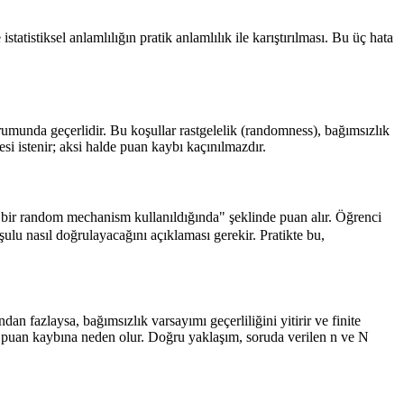
tistiksel anlamlılığın pratik anlamlılık ile karıştırılması. Bu üç hata
durumunda geçerlidir. Bu koşullar rastgelelik (randomness), bağımsızlık
i istenir; aksi halde puan kaybı kaçınılmazdır.
"bir random mechanism kullanıldığında" şeklinde puan alır. Öğrenci
ulu nasıl doğrulayacağını açıklaması gerekir. Pratikte bu,
n fazlaysa, bağımsızlık varsayımı geçerliliğini yitirir ve finite
 1 puan kaybına neden olur. Doğru yaklaşım, soruda verilen n ve N