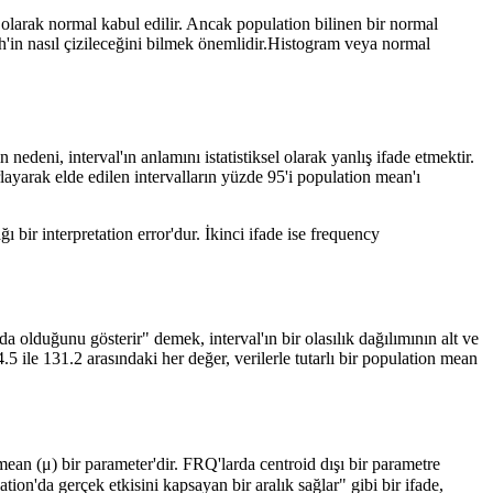
olarak normal kabul edilir. Ancak population bilinen bir normal
h'in nasıl çizileceğini bilmek önemlidir.Histogram veya normal
ni, interval'ın anlamını istatistiksel olarak yanlış ifade etmektir.
layarak elde edilen intervalların yüzde 95'i population mean'ı
ı bir interpretation error'dur. İkinci ifade ise frequency
da olduğunu gösterir" demek, interval'ın bir olasılık dağılımının alt ve
5 ile 131.2 arasındaki her değer, verilerle tutarlı bir population mean
mean (μ) bir parameter'dir. FRQ'larda centroid dışı bir parametre
n'da gerçek etkisini kapsayan bir aralık sağlar" gibi bir ifade,