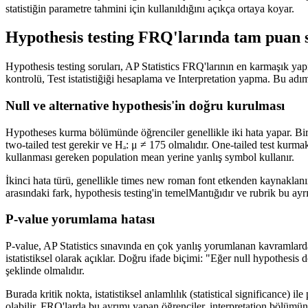
statistiğin parametre tahmini için kullanıldığını açıkça ortaya koyar.
Hypothesis testing FRQ'larında tam puan s
Hypothesis testing soruları, AP Statistics FRQ'larının en karmaşık yap
kontrolü, Test istatistiğiği hesaplama ve Interpretation yapma. Bu adım
Null ve alternative hypothesis'in doğru kurulması
Hypotheses kurma bölümünde öğrenciler genellikle iki hata yapar. Biri
two-tailed test gerekir ve Hₐ: μ ≠ 175 olmalıdır. One-tailed test kur
kullanması gereken population mean yerine yanlış symbol kullanır.
İkinci hata türü, genellikle times new roman font etkenden kaynaklanır:
arasındaki fark, hypothesis testing'in temelMantığıdır ve rubrik bu ay
P-value yorumlama hatası
P-value, AP Statistics sınavında en çok yanlış yorumlanan kavramlarda
istatistiksel olarak açıklar. Doğru ifade biçimi: "Eğer null hypothesi
şeklinde olmalıdır.
Burada kritik nokta, istatistiksel anlamlılık (statistical significance) i
olabilir. FRQ'larda bu ayrımı yapan öğrenciler, interpretation bölümünde