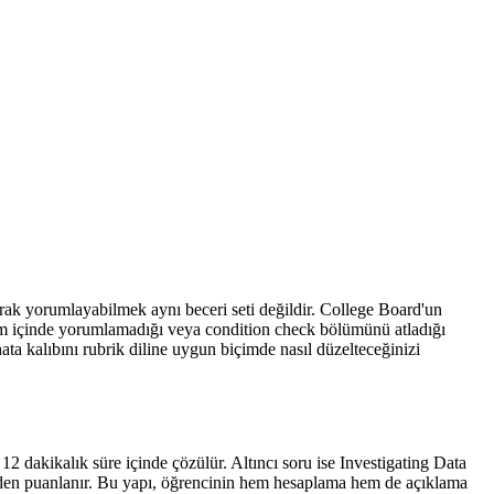
larak yorumlayabilmek aynı beceri seti değildir. College Board'un
lam içinde yorumlamadığı veya condition check bölümünü atladığı
ata kalıbını rubrik diline uygun biçimde nasıl düzelteceğinizi
2 dakikalık süre içinde çözülür. Altıncı soru ise Investigating Data
inden puanlanır. Bu yapı, öğrencinin hem hesaplama hem de açıklama