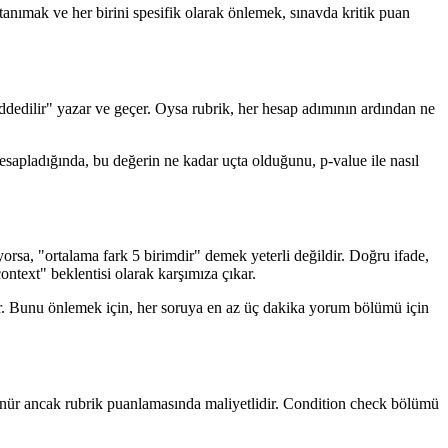
ı tanımak ve her birini spesifik olarak önlemek, sınavda kritik puan
edilir" yazar ve geçer. Oysa rubrik, her hesap adımının ardından ne
hesapladığında, bu değerin ne kadar uçta olduğunu, p-value ile nasıl
atıyorsa, "ortalama fark 5 birimdir" demek yeterli değildir. Doğru ifade,
ontext" beklentisi olarak karşımıza çıkar.
ur. Bunu önlemek için, her soruya en az üç dakika yorum bölümü için
rünür ancak rubrik puanlamasında maliyetlidir. Condition check bölümü