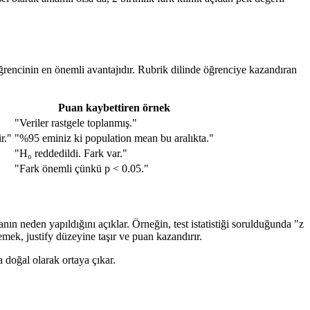
öğrencinin en önemli avantajıdır. Rubrik dilinde öğrenciye kazandıran
Puan kaybettiren örnek
"Veriler rastgele toplanmış."
r."
"%95 eminiz ki population mean bu aralıkta."
"H₀ reddedildi. Fark var."
"Fark önemli çünkü p < 0.05."
manın neden yapıldığını açıklar. Örneğin, test istatistiği sorulduğunda "z
emek, justify düzeyine taşır ve puan kazandırır.
 doğal olarak ortaya çıkar.