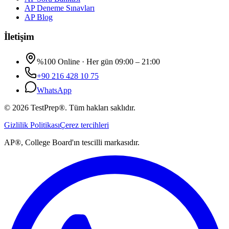
AP Deneme Sınavları
AP Blog
İletişim
%100 Online · Her gün 09:00 – 21:00
+90 216 428 10 75
WhatsApp
©
2026
TestPrep®.
Tüm hakları saklıdır.
Gizlilik Politikası
Çerez tercihleri
AP®, College Board'ın tescilli markasıdır.