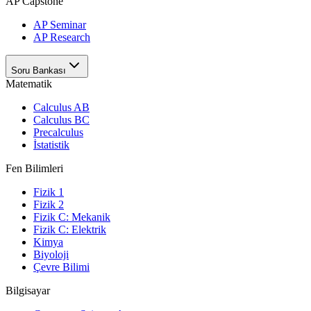
AP Capstone
AP Seminar
AP Research
Soru Bankası
Matematik
Calculus AB
Calculus BC
Precalculus
İstatistik
Fen Bilimleri
Fizik 1
Fizik 2
Fizik C: Mekanik
Fizik C: Elektrik
Kimya
Biyoloji
Çevre Bilimi
Bilgisayar