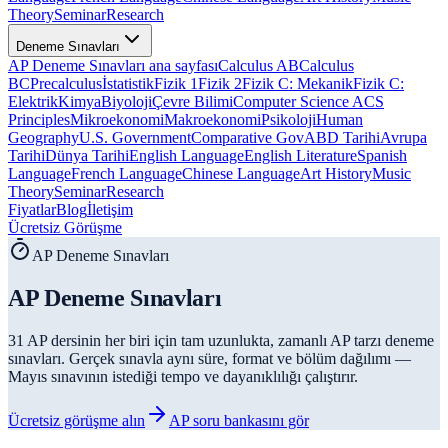
Theory
Seminar
Research
Deneme Sınavları
AP Deneme Sınavları ana sayfası
Calculus AB
Calculus
BC
Precalculus
İstatistik
Fizik 1
Fizik 2
Fizik C: Mekanik
Fizik C:
Elektrik
Kimya
Biyoloji
Çevre Bilimi
Computer Science A
CS
Principles
Mikroekonomi
Makroekonomi
Psikoloji
Human
Geography
U.S. Government
Comparative Gov
ABD Tarihi
Avrupa
Tarihi
Dünya Tarihi
English Language
English Literature
Spanish
Language
French Language
Chinese Language
Art History
Music
Theory
Seminar
Research
Fiyatlar
Blog
İletişim
Ücretsiz Görüşme
AP Deneme Sınavları
AP Deneme Sınavları
31 AP dersinin her biri için tam uzunlukta, zamanlı AP tarzı deneme
sınavları. Gerçek sınavla aynı süre, format ve bölüm dağılımı —
Mayıs sınavının istediği tempo ve dayanıklılığı çalıştırır.
Ücretsiz görüşme alın
AP soru bankasını gör