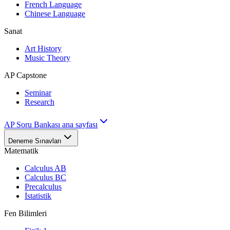
French Language
Chinese Language
Sanat
Art History
Music Theory
AP Capstone
Seminar
Research
AP Soru Bankası ana sayfası
Deneme Sınavları
Matematik
Calculus AB
Calculus BC
Precalculus
İstatistik
Fen Bilimleri