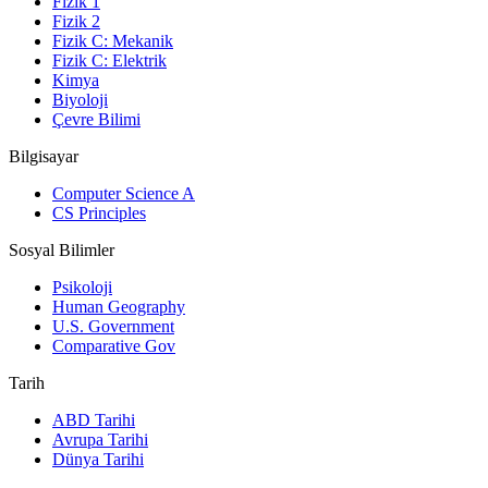
Fizik 1
Fizik 2
Fizik C: Mekanik
Fizik C: Elektrik
Kimya
Biyoloji
Çevre Bilimi
Bilgisayar
Computer Science A
CS Principles
Sosyal Bilimler
Psikoloji
Human Geography
U.S. Government
Comparative Gov
Tarih
ABD Tarihi
Avrupa Tarihi
Dünya Tarihi