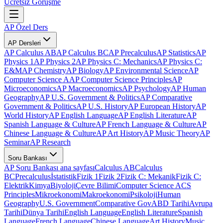
Ücretsiz Görüşme
AP Özel Ders
AP Dersleri
AP Calculus AB
AP Calculus BC
AP Precalculus
AP Statistics
AP
Physics 1
AP Physics 2
AP Physics C: Mechanics
AP Physics C:
E&M
AP Chemistry
AP Biology
AP Environmental Science
AP
Computer Science A
AP Computer Science Principles
AP
Microeconomics
AP Macroeconomics
AP Psychology
AP Human
Geography
AP U.S. Government & Politics
AP Comparative
Government & Politics
AP U.S. History
AP European History
AP
World History
AP English Language
AP English Literature
AP
Spanish Language & Culture
AP French Language & Culture
AP
Chinese Language & Culture
AP Art History
AP Music Theory
AP
Seminar
AP Research
Soru Bankası
AP Soru Bankası ana sayfası
Calculus AB
Calculus
BC
Precalculus
İstatistik
Fizik 1
Fizik 2
Fizik C: Mekanik
Fizik C:
Elektrik
Kimya
Biyoloji
Çevre Bilimi
Computer Science A
CS
Principles
Mikroekonomi
Makroekonomi
Psikoloji
Human
Geography
U.S. Government
Comparative Gov
ABD Tarihi
Avrupa
Tarihi
Dünya Tarihi
English Language
English Literature
Spanish
Language
French Language
Chinese Language
Art History
Music