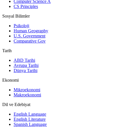
Computer Science A
CS Principles
Sosyal Bilimler
Psikoloji
Human Geography
U.S. Government
Comparative Gov
Tarih
ABD Tarihi
Avrupa Tarihi
Dünya Tarihi
Ekonomi
Mikroekonomi
Makroekonomi
Dil ve Edebiyat
English Language
English Literature
Spanish Language