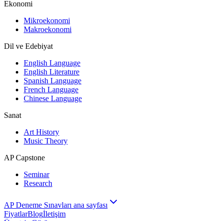
Ekonomi
Mikroekonomi
Makroekonomi
Dil ve Edebiyat
English Language
English Literature
Spanish Language
French Language
Chinese Language
Sanat
Art History
Music Theory
AP Capstone
Seminar
Research
AP Deneme Sınavları ana sayfası
Fiyatlar
Blog
İletişim