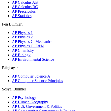
AP Calculus AB
AP Calculus BC
AP Precalculus
AP Statistics
Fen Bilimleri
AP Physics 1
AP Physics 2
AP Physics C: Mechanics
AP Physics C: E&M
AP Chemistry
AP Biology
AP Environmental Science
Bilgisayar
AP Computer Science A
AP Computer Science Principles
Sosyal Bilimler
AP Psychology
AP Human Geography
AP U.S. Government & Politics
AP Comparative Government & Politics