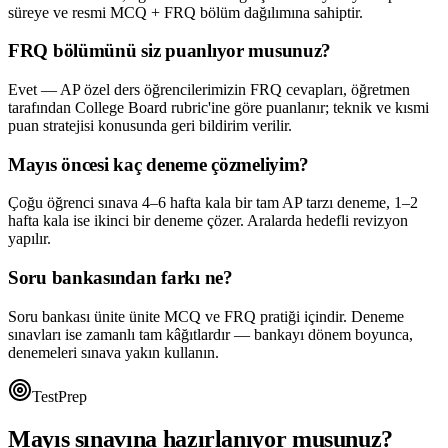
süreye ve resmi MCQ + FRQ bölüm dağılımına sahiptir.
FRQ bölümünü siz puanlıyor musunuz?
Evet — AP özel ders öğrencilerimizin FRQ cevapları, öğretmen
tarafından College Board rubric'ine göre puanlanır; teknik ve kısmi
puan stratejisi konusunda geri bildirim verilir.
Mayıs öncesi kaç deneme çözmeliyim?
Çoğu öğrenci sınava 4–6 hafta kala bir tam AP tarzı deneme, 1–2
hafta kala ise ikinci bir deneme çözer. Aralarda hedefli revizyon
yapılır.
Soru bankasından farkı ne?
Soru bankası ünite ünite MCQ ve FRQ pratiği içindir. Deneme
sınavları ise zamanlı tam kâğıtlardır — bankayı dönem boyunca,
denemeleri sınava yakın kullanın.
TestPrep
Mayıs sınavına hazırlanıyor musunuz?