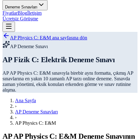
Deneme Sınavları
Fiyatlar
Blog
İletişim
Ücretsiz Görüşme
AP Physics C: E&M
ana sayfasına dön
AP Deneme Sınavı
AP Fizik C: Elektrik Deneme Sınavı
AP
AP Physics C: E&M
sınavıyla birebir aynı formatta, çıkmış AP
sınavlarına en yakın 10 zamanlı AP tarzı online deneme. Sınavda
zaman yönetimi, eksik konuları erkenden görme ve sınav rutinine
alışma.
Ana Sayfa
›
AP Deneme Sınavları
›
AP Physics C: E&M
AP
AP Physics C: E&M
Deneme Sınavının