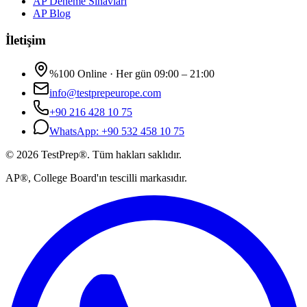
AP Deneme Sınavları
AP Blog
İletişim
%100 Online · Her gün 09:00 – 21:00
info@testprepeurope.com
+90 216 428 10 75
WhatsApp:
+90 532 458 10 75
©
2026
TestPrep®.
Tüm hakları saklıdır.
AP®, College Board'ın tescilli markasıdır.