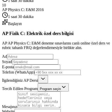
1 saat 30 dakika
10
AP Physics C: E&M
2016
1 saat 30 dakika
Başlayın
AP
Fizik C: Elektrik
özel ders bilgisi
AP
AP Physics C: E&M
deneme sınavlarını canlı online özel ders ve
rubric tabanlı FRQ değerlendirmesiyle birlikte alın.
Ad
Soyad
E-posta
Telefon (WhatsApp)
İlgilendiğiniz AP Dersi
Tercih Edilen Program
Program seçin
Mesajınız
Website