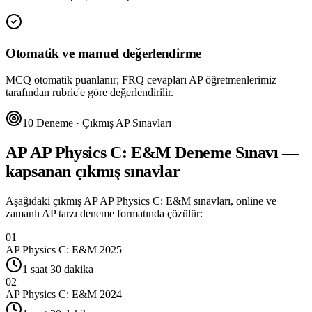
Otomatik ve manuel değerlendirme
MCQ otomatik puanlanır; FRQ cevapları AP öğretmenlerimiz
tarafından rubric'e göre değerlendirilir.
10 Deneme · Çıkmış AP Sınavları
AP
AP Physics C: E&M
Deneme Sınavı —
kapsanan çıkmış sınavlar
Aşağıdaki çıkmış AP
AP Physics C: E&M
sınavları, online ve
zamanlı AP tarzı deneme formatında çözülür:
01
AP Physics C: E&M
2025
1 saat 30 dakika
02
AP Physics C: E&M
2024