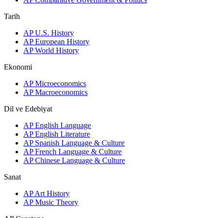
Tarih
AP U.S. History
AP European History
AP World History
Ekonomi
AP Microeconomics
AP Macroeconomics
Dil ve Edebiyat
AP English Language
AP English Literature
AP Spanish Language & Culture
AP French Language & Culture
AP Chinese Language & Culture
Sanat
AP Art History
AP Music Theory