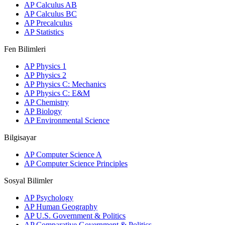
AP Calculus AB
AP Calculus BC
AP Precalculus
AP Statistics
Fen Bilimleri
AP Physics 1
AP Physics 2
AP Physics C: Mechanics
AP Physics C: E&M
AP Chemistry
AP Biology
AP Environmental Science
Bilgisayar
AP Computer Science A
AP Computer Science Principles
Sosyal Bilimler
AP Psychology
AP Human Geography
AP U.S. Government & Politics
AP Comparative Government & Politics