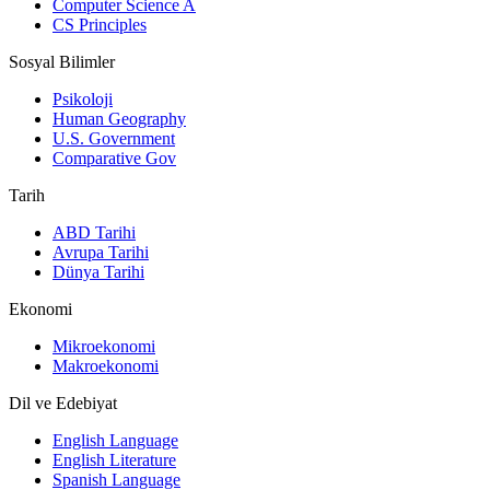
Computer Science A
CS Principles
Sosyal Bilimler
Psikoloji
Human Geography
U.S. Government
Comparative Gov
Tarih
ABD Tarihi
Avrupa Tarihi
Dünya Tarihi
Ekonomi
Mikroekonomi
Makroekonomi
Dil ve Edebiyat
English Language
English Literature
Spanish Language