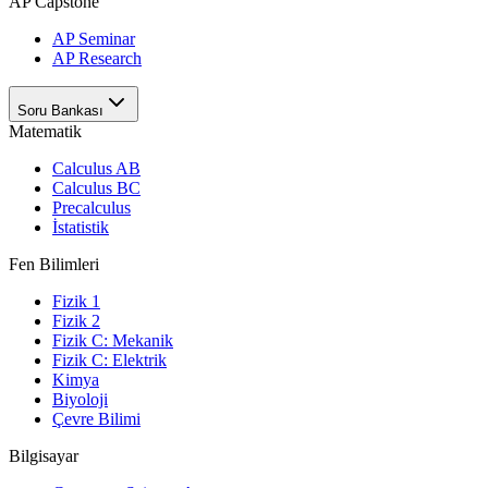
AP Capstone
AP Seminar
AP Research
Soru Bankası
Matematik
Calculus AB
Calculus BC
Precalculus
İstatistik
Fen Bilimleri
Fizik 1
Fizik 2
Fizik C: Mekanik
Fizik C: Elektrik
Kimya
Biyoloji
Çevre Bilimi
Bilgisayar