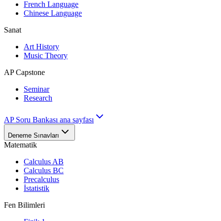
French Language
Chinese Language
Sanat
Art History
Music Theory
AP Capstone
Seminar
Research
AP Soru Bankası ana sayfası
Deneme Sınavları
Matematik
Calculus AB
Calculus BC
Precalculus
İstatistik
Fen Bilimleri