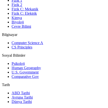
Fizik 1
Fizik 2
Fizik C: Mekanik
Fizik C: Elektrik
Kimya
Biyoloji
Çevre Bilimi
Bilgisayar
Computer Science A
CS Principles
Sosyal Bilimler
Psikoloji
Human Geography
U.S. Government
Comparative Gov
Tarih
ABD Tarihi
Avrupa Tarihi
Dünya Tarihi