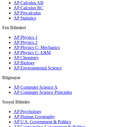
AP Calculus AB
AP Calculus BC
AP Precalculus
AP Statistics
Fen Bilimleri
AP Physics 1
AP Physics 2
AP Physics C: Mechanics
AP Physics C: E&M
AP Chemistry
AP Biology
AP Environmental Science
Bilgisayar
AP Computer Science A
AP Computer Science Principles
Sosyal Bilimler
AP Psychology
AP Human Geography
AP U.S. Government & Politics
AP Comparative Government & Politics