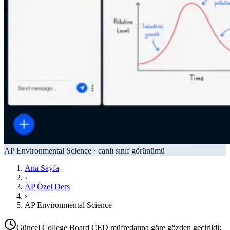
AP Environmental Science
·
canlı sınıf görünümü
Ana Sayfa
›
AP Özel Ders
›
AP Environmental Science
Güncel College Board CED müfredatına göre gözden geçirildi: