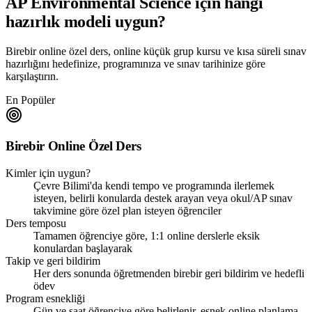
AP Environmental Science
için hangi
hazırlık modeli uygun?
Birebir online özel ders, online küçük grup kursu ve kısa süreli sınav
hazırlığını hedefinize, programınıza ve sınav tarihinize göre
karşılaştırın.
En Popüler
Birebir Online Özel Ders
Kimler için uygun?
Çevre Bilimi'da kendi tempo ve programında ilerlemek
isteyen, belirli konularda destek arayan veya okul/AP sınav
takvimine göre özel plan isteyen öğrenciler
Ders temposu
Tamamen öğrenciye göre, 1:1 online derslerle eksik
konulardan başlayarak
Takip ve geri bildirim
Her ders sonunda öğretmenden birebir geri bildirim ve hedefli
ödev
Program esnekliği
Gün ve saat öğrenciye göre belirlenir, esnek online planlama