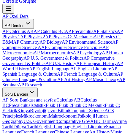
Ücretsiz Görüşme
AP Özel Ders
AP Dersleri
AP Calculus AB
AP Calculus BC
AP Precalculus
AP Statistics
AP
Physics 1
AP Physics 2
AP Physics C: Mechanics
AP Physics C:
E&M
AP Chemistry
AP Biology
AP Environmental Science
AP
Computer Science A
AP Computer Science Principles
AP
Microeconomics
AP Macroeconomics
AP Psychology
AP Human
Geography
AP U.S. Government & Politics
AP Comparative
Government & Politics
AP U.S. History
AP European History
AP
World History
AP English Language
AP English Literature
AP
Spanish Language & Culture
AP French Language & Culture
AP
Chinese Language & Culture
AP Art History
AP Music Theory
AP
Seminar
AP Research
Soru Bankası
AP Soru Bankası ana sayfası
Calculus AB
Calculus
BC
Precalculus
İstatistik
Fizik 1
Fizik 2
Fizik C: Mekanik
Fizik C:
Elektrik
Kimya
Biyoloji
Çevre Bilimi
Computer Science A
CS
Principles
Mikroekonomi
Makroekonomi
Psikoloji
Human
Geography
U.S. Government
Comparative Gov
ABD Tarihi
Avrupa
Tarihi
Dünya Tarihi
English Language
English Literature
Spanish
Language
French Language
Chinese Language
Art History
Music