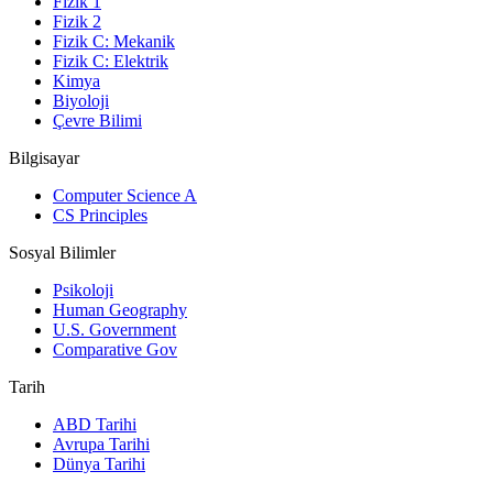
Fizik 1
Fizik 2
Fizik C: Mekanik
Fizik C: Elektrik
Kimya
Biyoloji
Çevre Bilimi
Bilgisayar
Computer Science A
CS Principles
Sosyal Bilimler
Psikoloji
Human Geography
U.S. Government
Comparative Gov
Tarih
ABD Tarihi
Avrupa Tarihi
Dünya Tarihi