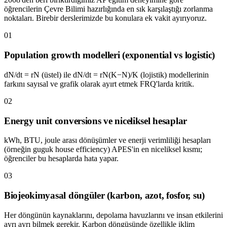
öğrencilerin
Çevre Bilimi
hazırlığında en sık karşılaştığı zorlanma
noktaları. Birebir derslerimizde bu konulara ek vakit ayırıyoruz.
01
Population growth modelleri (exponential vs logistic)
dN/dt = rN (üstel) ile dN/dt = rN(K−N)/K (lojistik) modellerinin
farkını sayısal ve grafik olarak ayırt etmek FRQ'larda kritik.
02
Energy unit conversions ve niceliksel hesaplar
kWh, BTU, joule arası dönüşümler ve enerji verimliliği hesapları
(örneğin guguk house efficiency) APES'in en niceliksel kısmı;
öğrenciler bu hesaplarda hata yapar.
03
Biojeokimyasal döngüler (karbon, azot, fosfor, su)
Her döngünün kaynaklarını, depolama havuzlarını ve insan etkilerini
ayrı ayrı bilmek gerekir. Karbon döngüsünde özellikle iklim