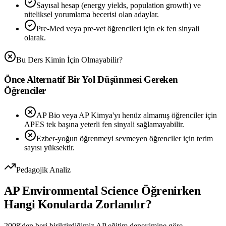
Sayısal hesap (energy yields, population growth) ve
niteliksel yorumlama becerisi olan adaylar.
Pre-Med veya pre-vet öğrencileri için ek fen sinyali
olarak.
Bu Ders Kimin İçin Olmayabilir?
Önce Alternatif Bir Yol Düşünmesi Gereken
Öğrenciler
AP Bio veya AP Kimya'yı henüz almamış öğrenciler için
APES tek başına yeterli fen sinyali sağlamayabilir.
Ezber-yoğun öğrenmeyi sevmeyen öğrenciler için terim
sayısı yüksektir.
Pedagojik Analiz
AP Environmental Science
Öğrenirken
Hangi Konularda Zorlanılır?
2008'den beri biriktirdiğimiz AP eğitim deneyimine göre