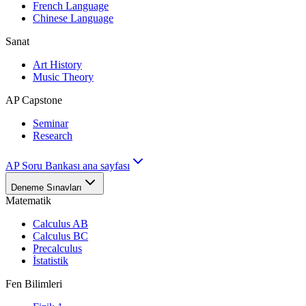
French Language
Chinese Language
Sanat
Art History
Music Theory
AP Capstone
Seminar
Research
AP Soru Bankası ana sayfası
Deneme Sınavları
Matematik
Calculus AB
Calculus BC
Precalculus
İstatistik
Fen Bilimleri