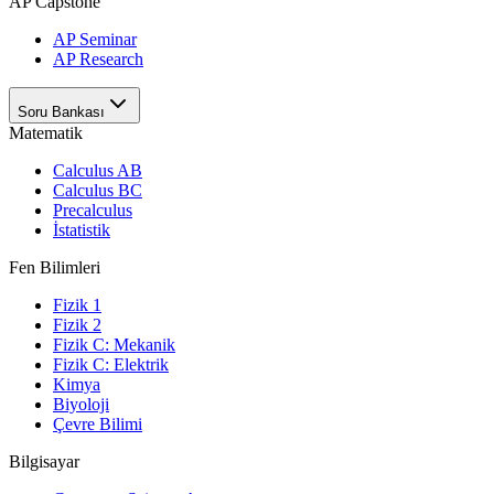
AP Capstone
AP Seminar
AP Research
Soru Bankası
Matematik
Calculus AB
Calculus BC
Precalculus
İstatistik
Fen Bilimleri
Fizik 1
Fizik 2
Fizik C: Mekanik
Fizik C: Elektrik
Kimya
Biyoloji
Çevre Bilimi
Bilgisayar