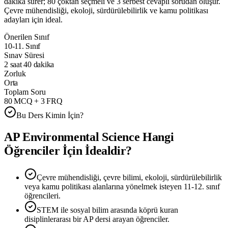
dakika sürer; 80 çoktan seçmeli ve 3 serbest cevaplı sorudan oluşur.
Çevre mühendisliği, ekoloji, sürdürülebilirlik ve kamu politikası
adayları için ideal.
Önerilen Sınıf
10-11. Sınıf
Sınav Süresi
2 saat 40 dakika
Zorluk
Orta
Toplam Soru
80 MCQ + 3 FRQ
Bu Ders Kimin İçin?
AP Environmental Science
Hangi
Öğrenciler İçin İdealdir?
Çevre mühendisliği, çevre bilimi, ekoloji, sürdürülebilirlik
veya kamu politikası alanlarına yönelmek isteyen 11-12. sınıf
öğrencileri.
STEM ile sosyal bilim arasında köprü kuran
disiplinlerarası bir AP dersi arayan öğrenciler.