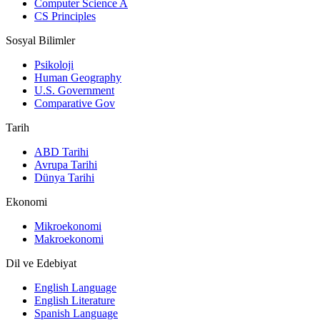
Computer Science A
CS Principles
Sosyal Bilimler
Psikoloji
Human Geography
U.S. Government
Comparative Gov
Tarih
ABD Tarihi
Avrupa Tarihi
Dünya Tarihi
Ekonomi
Mikroekonomi
Makroekonomi
Dil ve Edebiyat
English Language
English Literature
Spanish Language