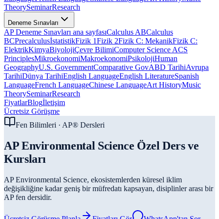
Theory
Seminar
Research
Deneme Sınavları
AP Deneme Sınavları ana sayfası
Calculus AB
Calculus
BC
Precalculus
İstatistik
Fizik 1
Fizik 2
Fizik C: Mekanik
Fizik C:
Elektrik
Kimya
Biyoloji
Çevre Bilimi
Computer Science A
CS
Principles
Mikroekonomi
Makroekonomi
Psikoloji
Human
Geography
U.S. Government
Comparative Gov
ABD Tarihi
Avrupa
Tarihi
Dünya Tarihi
English Language
English Literature
Spanish
Language
French Language
Chinese Language
Art History
Music
Theory
Seminar
Research
Fiyatlar
Blog
İletişim
Ücretsiz Görüşme
Fen Bilimleri
· AP® Dersleri
AP Environmental Science Özel Ders ve
Kursları
AP Environmental Science, ekosistemlerden küresel iklim
değişikliğine kadar geniş bir müfredatı kapsayan, disiplinler arası bir
AP fen dersidir.
Ücretsiz Görüşme Planla
Fiyatları Gör
WhatsApp'tan Sor