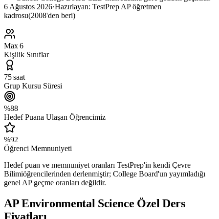
6 Ağustos 2026
·
Hazırlayan:
TestPrep AP öğretmen
kadrosu
(2008'den beri)
Max 6
Kişilik Sınıflar
75 saat
Grup Kursu Süresi
%88
Hedef Puana Ulaşan Öğrencimiz
%92
Öğrenci Memnuniyeti
Hedef puan ve memnuniyet oranları TestPrep'in kendi
Çevre
Bilimi
öğrencilerinden derlenmiştir; College Board'un yayımladığı
genel AP geçme oranları değildir.
AP Environmental Science
Özel Ders
Fiyatları