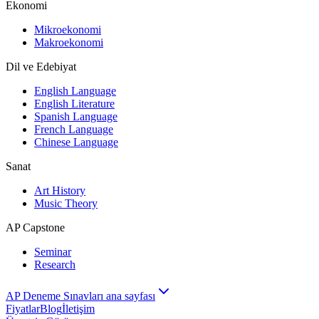
Ekonomi
Mikroekonomi
Makroekonomi
Dil ve Edebiyat
English Language
English Literature
Spanish Language
French Language
Chinese Language
Sanat
Art History
Music Theory
AP Capstone
Seminar
Research
AP Deneme Sınavları ana sayfası
Fiyatlar
Blog
İletişim