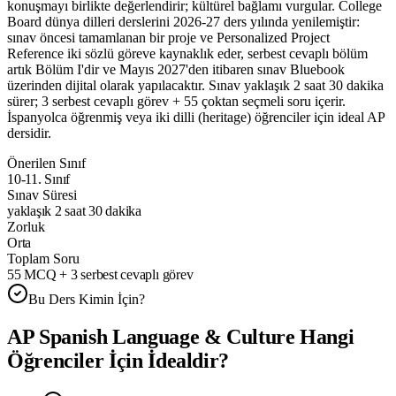
konuşmayı birlikte değerlendirir; kültürel bağlamı vurgular. College
Board dünya dilleri derslerini 2026-27 ders yılında yenilemiştir:
sınav öncesi tamamlanan bir proje ve Personalized Project
Reference iki sözlü göreve kaynaklık eder, serbest cevaplı bölüm
artık Bölüm I'dir ve Mayıs 2027'den itibaren sınav Bluebook
üzerinden dijital olarak yapılacaktır. Sınav yaklaşık 2 saat 30 dakika
sürer; 3 serbest cevaplı görev + 55 çoktan seçmeli soru içerir.
İspanyolca öğrenmiş veya iki dilli (heritage) öğrenciler için ideal AP
dersidir.
Önerilen Sınıf
10-11. Sınıf
Sınav Süresi
yaklaşık 2 saat 30 dakika
Zorluk
Orta
Toplam Soru
55 MCQ + 3 serbest cevaplı görev
Bu Ders Kimin İçin?
AP Spanish Language & Culture
Hangi
Öğrenciler İçin İdealdir?