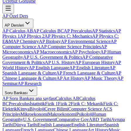
Ücretsiz Görüşme
AP Özel Ders
AP Dersleri
AP Calculus AB
AP Calculus BC
AP Precalculus
AP Statistics
AP
Physics 1
AP Physics 2
AP Physics C: Mechanics
AP Physics C:
E&M
AP Chemistry
AP Biology
AP Environmental Science
AP
Computer Science A
AP Computer Science Principles
AP
Microeconomics
AP Macroeconomics
AP Psychology
AP Human
Geography
AP U.S. Government & Politics
AP Comparative
Government & Politics
AP U.S. History
AP European History
AP
World History
AP English Language
AP English Literature
AP
Spanish Language & Culture
AP French Language & Culture
AP
Chinese Language & Culture
AP Art History
AP Music Theory
AP
Seminar
AP Research
Soru Bankası
AP Soru Bankası ana sayfası
Calculus AB
Calculus
BC
Precalculus
İstatistik
Fizik 1
Fizik 2
Fizik C: Mekanik
Fizik C:
Elektrik
Kimya
Biyoloji
Çevre Bilimi
Computer Science A
CS
Principles
Mikroekonomi
Makroekonomi
Psikoloji
Human
Geography
U.S. Government
Comparative Gov
ABD Tarihi
Avrupa
Tarihi
Dünya Tarihi
English Language
English Literature
Spanish
Language
French Language
Chinese Language
Art History
Music