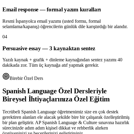
Email response — formal yazım kuralları
Resmi İspanyolca email yazımı (usted formu, formal
selamlama/kapanış) öğrencilerin günlük dile karıştırdığı bir alandır.
04
Persuasive essay — 3 kaynaktan sentez
Yazılı kaynak + grafik + dinleme kaynağından sentez yazımı 40
dakikada zor. Tüm üç kaynağa atıf yapmak gerekir.
Birebir Özel Ders
Spanish Language
Özel Dersleriyle
Bireysel İhtiyaçlarınıza Özel Eğitim
Tecrübeli
Spanish Language
öğretmenimiz size en çok destek
gerektiren alanları ele alacak şekilde bire bir çalışarak özelleştirilmiş
bir plan geliştirir.
AP Spanish Language & Culture
sınavına hazırlık
sürecinizde adım adım kişisel dikkat ve rehberlik alırken
özgüveninizi ve becerilerinizi geliştirirsiniz.