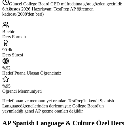
Güncel College Board CED müfredatına göre gözden geçirildi:
6 Ağustos 2026
·
Hazırlayan:
TestPrep AP öğretmen
kadrosu
(2008'den beri)
Birebir
Ders Formatı
90 dk
Ders Süresi
%92
Hedef Puana Ulaşan Öğrencimiz
%95
Öğrenci Memnuniyeti
Hedef puan ve memnuniyet oranları TestPrep'in kendi
Spanish
Language
öğrencilerinden derlenmiştir; College Board'un
yayımladığı genel AP geçme oranları değildir.
AP Spanish Language & Culture
Özel Ders