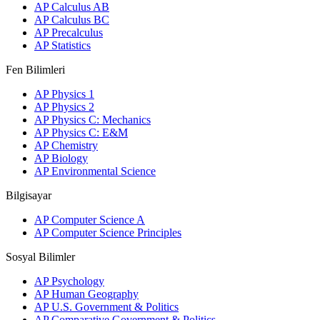
AP Calculus AB
AP Calculus BC
AP Precalculus
AP Statistics
Fen Bilimleri
AP Physics 1
AP Physics 2
AP Physics C: Mechanics
AP Physics C: E&M
AP Chemistry
AP Biology
AP Environmental Science
Bilgisayar
AP Computer Science A
AP Computer Science Principles
Sosyal Bilimler
AP Psychology
AP Human Geography
AP U.S. Government & Politics
AP Comparative Government & Politics