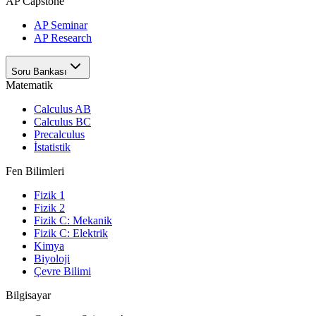
AP Capstone
AP Seminar
AP Research
Soru Bankası
Matematik
Calculus AB
Calculus BC
Precalculus
İstatistik
Fen Bilimleri
Fizik 1
Fizik 2
Fizik C: Mekanik
Fizik C: Elektrik
Kimya
Biyoloji
Çevre Bilimi
Bilgisayar