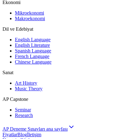
Ekonomi
Mikroekonomi
Makroekonomi
Dil ve Edebiyat
English Language
English Literature
Spanish Language
French Language
Chinese Language
Sanat
Art History
Music Theory
AP Capstone
Seminar
Research
AP Deneme Sınavları ana sayfası
Fiyatlar
Blog
İletişim