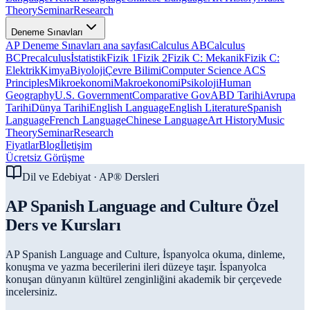
Theory
Seminar
Research
Deneme Sınavları
AP Deneme Sınavları ana sayfası
Calculus AB
Calculus
BC
Precalculus
İstatistik
Fizik 1
Fizik 2
Fizik C: Mekanik
Fizik C:
Elektrik
Kimya
Biyoloji
Çevre Bilimi
Computer Science A
CS
Principles
Mikroekonomi
Makroekonomi
Psikoloji
Human
Geography
U.S. Government
Comparative Gov
ABD Tarihi
Avrupa
Tarihi
Dünya Tarihi
English Language
English Literature
Spanish
Language
French Language
Chinese Language
Art History
Music
Theory
Seminar
Research
Fiyatlar
Blog
İletişim
Ücretsiz Görüşme
Dil ve Edebiyat
· AP® Dersleri
AP Spanish Language and Culture Özel
Ders ve Kursları
AP Spanish Language and Culture, İspanyolca okuma, dinleme,
konuşma ve yazma becerilerini ileri düzeye taşır. İspanyolca
konuşan dünyanın kültürel zenginliğini akademik bir çerçevede
incelersiniz.