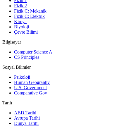
Fizik 1
Fizik 2
Fizik C: Mekanik
Fizik C: Elektrik
Kimya
Biyoloji
Çevre Bilimi
Bilgisayar
Computer Science A
CS Principles
Sosyal Bilimler
Psikoloji
Human Geography
U.S. Government
Comparative Gov
Tarih
ABD Tarihi
Avrupa Tarihi
Dünya Tarihi