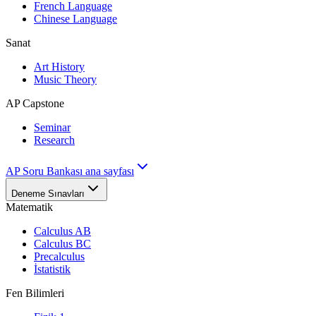
French Language
Chinese Language
Sanat
Art History
Music Theory
AP Capstone
Seminar
Research
AP Soru Bankası ana sayfası
Deneme Sınavları
Matematik
Calculus AB
Calculus BC
Precalculus
İstatistik
Fen Bilimleri