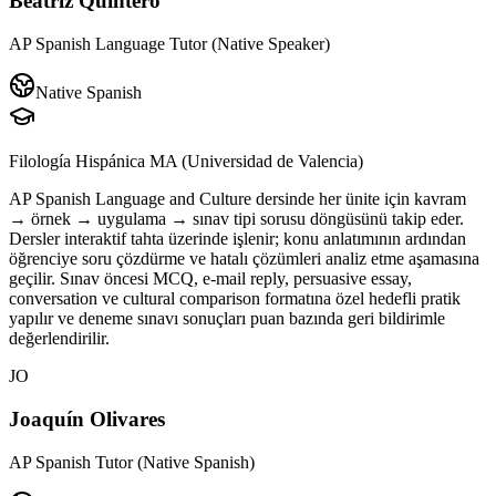
Beatriz Quintero
AP Spanish Language Tutor (Native Speaker)
Native Spanish
Filología Hispánica MA (Universidad de Valencia)
AP Spanish Language and Culture dersinde her ünite için kavram
→ örnek → uygulama → sınav tipi sorusu döngüsünü takip eder.
Dersler interaktif tahta üzerinde işlenir; konu anlatımının ardından
öğrenciye soru çözdürme ve hatalı çözümleri analiz etme aşamasına
geçilir. Sınav öncesi MCQ, e-mail reply, persuasive essay,
conversation ve cultural comparison formatına özel hedefli pratik
yapılır ve deneme sınavı sonuçları puan bazında geri bildirimle
değerlendirilir.
JO
Joaquín Olivares
AP Spanish Tutor (Native Spanish)