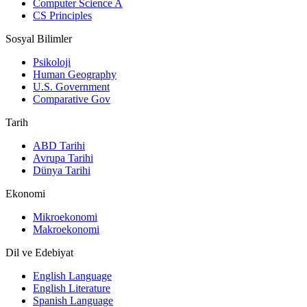
Computer Science A
CS Principles
Sosyal Bilimler
Psikoloji
Human Geography
U.S. Government
Comparative Gov
Tarih
ABD Tarihi
Avrupa Tarihi
Dünya Tarihi
Ekonomi
Mikroekonomi
Makroekonomi
Dil ve Edebiyat
English Language
English Literature
Spanish Language