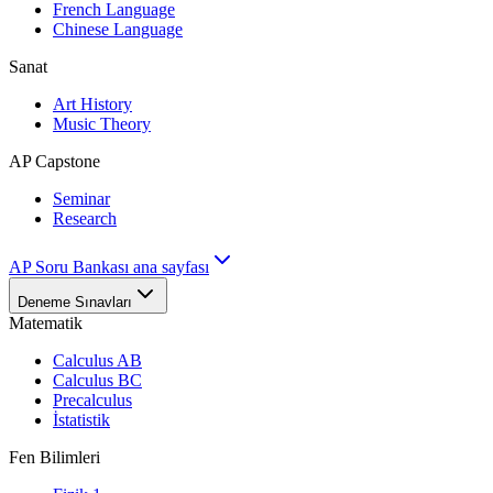
French Language
Chinese Language
Sanat
Art History
Music Theory
AP Capstone
Seminar
Research
AP Soru Bankası ana sayfası
Deneme Sınavları
Matematik
Calculus AB
Calculus BC
Precalculus
İstatistik
Fen Bilimleri