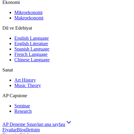
Ekonomi
Mikroekonomi
Makroekonomi
Dil ve Edebiyat
English Language
English Literature
Spanish Language
French Language
Chinese Language
Sanat
Art History
Music Theory
AP Capstone
Seminar
Research
AP Deneme Sınavları ana sayfası
Fiyatlar
Blog
İletişim