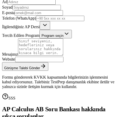
Ad
Soyad
E-posta
Telefon (WhatsApp)
İlgilendiğiniz AP Dersi
Tercih Edilen Program
Program seçin
Mesajınız
Website
Görüşme Talebi Gönder
Formu göndererek KVKK kapsamında bilgilerinizin işlenmesini
kabul ediyorsunuz. Talebiniz TestPrep danışmanlık ekibine iletilir ve
yalnızca sizinle iletişim kurmak için kullanılır.
SSS
AP Calculus AB
Soru Bankası hakkında
sıkça sorulanlar