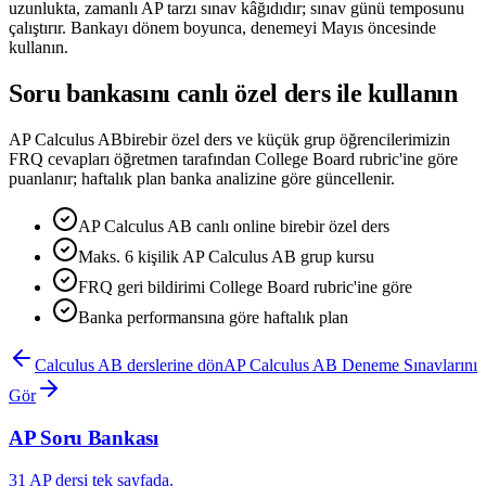
uzunlukta, zamanlı AP tarzı sınav kâğıdıdır; sınav günü temposunu
çalıştırır. Bankayı dönem boyunca, denemeyi Mayıs öncesinde
kullanın.
Soru bankasını canlı özel ders ile kullanın
AP Calculus AB
birebir özel ders ve küçük grup öğrencilerimizin
FRQ cevapları öğretmen tarafından College Board rubric'ine göre
puanlanır; haftalık plan banka analizine göre güncellenir.
AP Calculus AB canlı online birebir özel ders
Maks. 6 kişilik AP Calculus AB grup kursu
FRQ geri bildirimi College Board rubric'ine göre
Banka performansına göre haftalık plan
Calculus AB
derslerine dön
AP
Calculus AB
Deneme Sınavlarını
Gör
AP Soru Bankası
31 AP dersi tek sayfada.