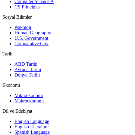
Computer Science A
CS Principles
Sosyal Bilimler
Psikoloji
Human Geography
U.S. Government
Comparative Gov
Tarih
ABD Tarihi
Avrupa Tarihi
Dünya Tarihi
Ekonomi
Mikroekonomi
Makroekonomi
Dil ve Edebiyat
English Language
English Literature
Spanish Language