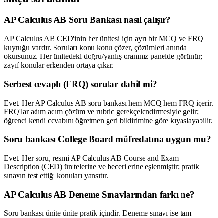
AP Calculus AB Soru Bankası nasıl çalışır?
AP Calculus AB CED'inin her ünitesi için ayrı bir MCQ ve FRQ
kuyruğu vardır. Soruları konu konu çözer, çözümleri anında
okursunuz. Her ünitedeki doğru/yanlış oranınız panelde görünür;
zayıf konular erkenden ortaya çıkar.
Serbest cevaplı (FRQ) sorular dahil mi?
Evet. Her AP Calculus AB soru bankası hem MCQ hem FRQ içerir.
FRQ'lar adım adım çözüm ve rubric gerekçelendirmesiyle gelir;
öğrenci kendi cevabını öğretmen geri bildirimine göre kıyaslayabilir.
Soru bankası College Board müfredatına uygun mu?
Evet. Her soru, resmi AP Calculus AB Course and Exam
Description (CED) ünitelerine ve becerilerine eşlenmiştir; pratik
sınavın test ettiği konuları yansıtır.
AP Calculus AB Deneme Sınavlarından farkı ne?
Soru bankası ünite ünite pratik içindir. Deneme sınavı ise tam