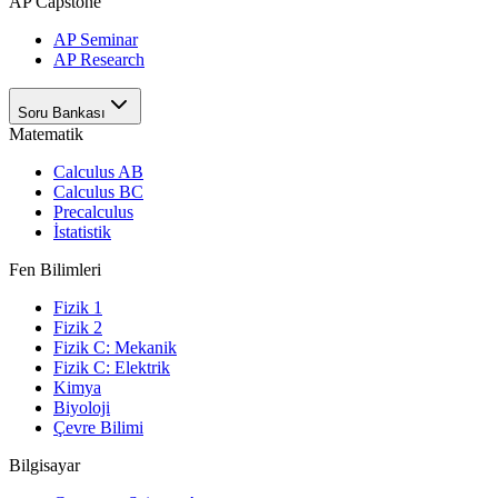
AP Capstone
AP Seminar
AP Research
Soru Bankası
Matematik
Calculus AB
Calculus BC
Precalculus
İstatistik
Fen Bilimleri
Fizik 1
Fizik 2
Fizik C: Mekanik
Fizik C: Elektrik
Kimya
Biyoloji
Çevre Bilimi
Bilgisayar