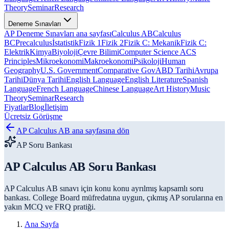
Theory
Seminar
Research
Deneme Sınavları
AP Deneme Sınavları ana sayfası
Calculus AB
Calculus
BC
Precalculus
İstatistik
Fizik 1
Fizik 2
Fizik C: Mekanik
Fizik C:
Elektrik
Kimya
Biyoloji
Çevre Bilimi
Computer Science A
CS
Principles
Mikroekonomi
Makroekonomi
Psikoloji
Human
Geography
U.S. Government
Comparative Gov
ABD Tarihi
Avrupa
Tarihi
Dünya Tarihi
English Language
English Literature
Spanish
Language
French Language
Chinese Language
Art History
Music
Theory
Seminar
Research
Fiyatlar
Blog
İletişim
Ücretsiz Görüşme
AP Calculus AB
ana sayfasına dön
AP Soru Bankası
AP Calculus AB Soru Bankası
AP Calculus AB
sınavı için konu konu ayrılmış kapsamlı soru
bankası. College Board müfredatına uygun, çıkmış AP sorularına en
yakın MCQ ve FRQ pratiği.
Ana Sayfa