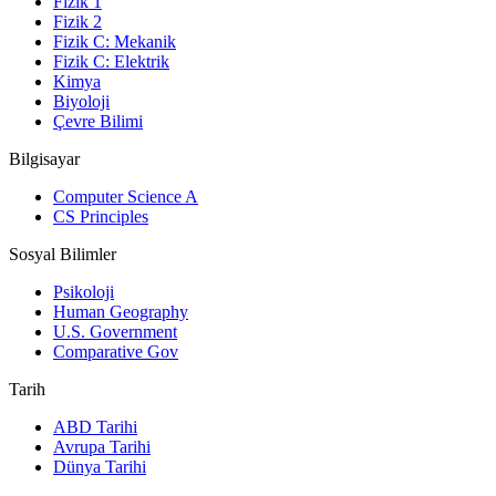
Fizik 1
Fizik 2
Fizik C: Mekanik
Fizik C: Elektrik
Kimya
Biyoloji
Çevre Bilimi
Bilgisayar
Computer Science A
CS Principles
Sosyal Bilimler
Psikoloji
Human Geography
U.S. Government
Comparative Gov
Tarih
ABD Tarihi
Avrupa Tarihi
Dünya Tarihi