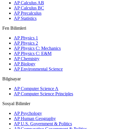
AP Calculus AB
AP Calculus BC
AP Precalculus
AP Statistics
Fen Bilimleri
AP Physics 1
AP Physics 2
AP Physics C: Mechanics
AP Physics C: E&M
AP Chemistry
AP Biology
AP Environmental Science
Bilgisayar
AP Computer Science A
AP Computer Science Principles
Sosyal Bilimler
AP Psychology
AP Human Geography
AP U.S. Government & Politics
AP Comparative Government & Politics