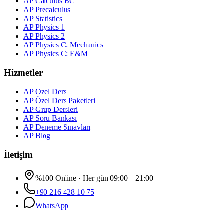
AP Calculus BC
AP Precalculus
AP Statistics
AP Physics 1
AP Physics 2
AP Physics C: Mechanics
AP Physics C: E&M
Hizmetler
AP Özel Ders
AP Özel Ders Paketleri
AP Grup Dersleri
AP Soru Bankası
AP Deneme Sınavları
AP Blog
İletişim
%100 Online · Her gün 09:00 – 21:00
+90 216 428 10 75
WhatsApp