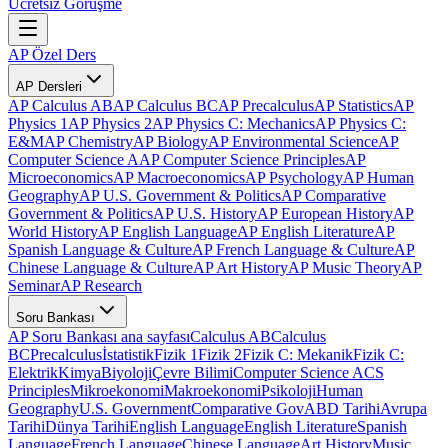
Ücretsiz Görüşme
AP Özel Ders
AP Dersleri
AP Calculus AB
AP Calculus BC
AP Precalculus
AP Statistics
AP
Physics 1
AP Physics 2
AP Physics C: Mechanics
AP Physics C:
E&M
AP Chemistry
AP Biology
AP Environmental Science
AP
Computer Science A
AP Computer Science Principles
AP
Microeconomics
AP Macroeconomics
AP Psychology
AP Human
Geography
AP U.S. Government & Politics
AP Comparative
Government & Politics
AP U.S. History
AP European History
AP
World History
AP English Language
AP English Literature
AP
Spanish Language & Culture
AP French Language & Culture
AP
Chinese Language & Culture
AP Art History
AP Music Theory
AP
Seminar
AP Research
Soru Bankası
AP Soru Bankası ana sayfası
Calculus AB
Calculus
BC
Precalculus
İstatistik
Fizik 1
Fizik 2
Fizik C: Mekanik
Fizik C:
Elektrik
Kimya
Biyoloji
Çevre Bilimi
Computer Science A
CS
Principles
Mikroekonomi
Makroekonomi
Psikoloji
Human
Geography
U.S. Government
Comparative Gov
ABD Tarihi
Avrupa
Tarihi
Dünya Tarihi
English Language
English Literature
Spanish
Language
French Language
Chinese Language
Art History
Music