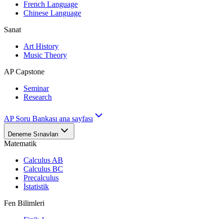
French Language
Chinese Language
Sanat
Art History
Music Theory
AP Capstone
Seminar
Research
AP Soru Bankası ana sayfası
Deneme Sınavları
Matematik
Calculus AB
Calculus BC
Precalculus
İstatistik
Fen Bilimleri