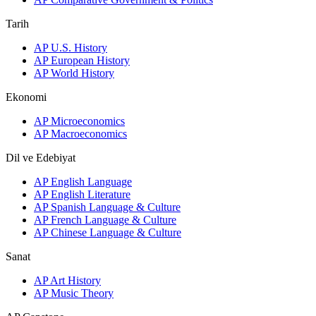
Tarih
AP U.S. History
AP European History
AP World History
Ekonomi
AP Microeconomics
AP Macroeconomics
Dil ve Edebiyat
AP English Language
AP English Literature
AP Spanish Language & Culture
AP French Language & Culture
AP Chinese Language & Culture
Sanat
AP Art History
AP Music Theory