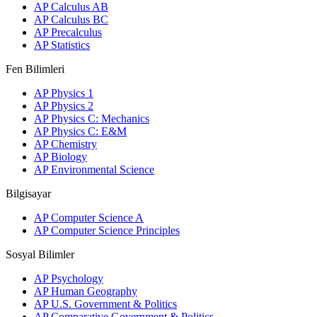
AP Calculus AB
AP Calculus BC
AP Precalculus
AP Statistics
Fen Bilimleri
AP Physics 1
AP Physics 2
AP Physics C: Mechanics
AP Physics C: E&M
AP Chemistry
AP Biology
AP Environmental Science
Bilgisayar
AP Computer Science A
AP Computer Science Principles
Sosyal Bilimler
AP Psychology
AP Human Geography
AP U.S. Government & Politics
AP Comparative Government & Politics