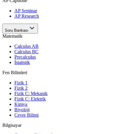
AP Capstone
AP Seminar
AP Research
Soru Bankası
Matematik
Calculus AB
Calculus BC
Precalculus
İstatistik
Fen Bilimleri
Fizik 1
Fizik 2
Fizik C: Mekanik
Fizik C: Elektrik
Kimya
Biyoloji
Çevre Bilimi
Bilgisayar