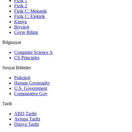
Fizik 1
Fizik 2
Fizik C: Mekanik
Fizik C: Elektrik
Kimya
Biyoloji
Çevre Bilimi
Bilgisayar
Computer Science A
CS Principles
Sosyal Bilimler
Psikoloji
Human Geography
U.S. Government
Comparative Gov
Tarih
ABD Tarihi
Avrupa Tarihi
Dünya Tarihi