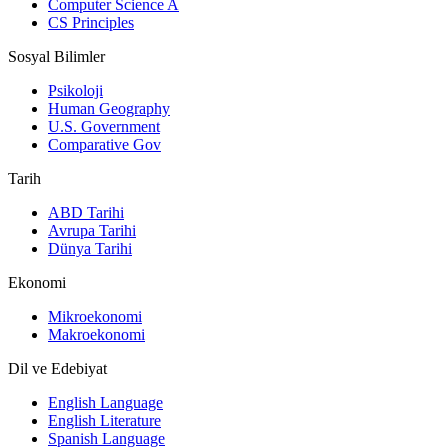
Computer Science A
CS Principles
Sosyal Bilimler
Psikoloji
Human Geography
U.S. Government
Comparative Gov
Tarih
ABD Tarihi
Avrupa Tarihi
Dünya Tarihi
Ekonomi
Mikroekonomi
Makroekonomi
Dil ve Edebiyat
English Language
English Literature
Spanish Language