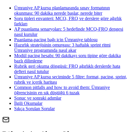
Ümraniye AP kursu planlamasında sınav formatının
okunması: 90 dakika nerede başlar, nerede biter
Soru tipleri envanteri: MCQ, FRQ ve derslere göre ağırlık
farkları
AP puanlama senaryoları: 5 hedefinde MCQ-FRQ dengesi
nasıl kurulur
Puanlama-pacing bağı için Ümraniye tablosu
Hazırlık stratejisinin omurgası: 3 haftalık sprint ritmi
Ümraniye programında nasıl akar
Modül pacing hesabı: 90 dakikayı soru tipine göre dakika
bazlı dilimleme
Rubrik geri okuma döngüsü: FRQ ağırlıklı derslerde hata
defteri nasıl tutulur
Ümraniye AP kursu seçiminde 5 filtre: format, pacing, sprint,
rubrik ve içerik haritası
Common pitfalls and how to avoid them: Ümraniye
öğrencisinin en sık düştüğü 6 tuzak
Sonuç ve sonraki adımlar
İlgili Okumalar
Sıkça Sorulan Sorular