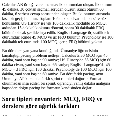
Calculus AB örneği verelim: sınav iki oturumdan oluşur. İlk oturum
45 dakika, 30 çoktan seçmeli sorudan oluşur; ikinci oturum 60
dakika, 6 serbest cevap sorusundan oluşur. Bu iki oturum arasında
kısa bir geçiş bulunur. Toplam 105 dakika civarında bir süre söz
konusudur. US History ise tek 105 dakikalık modülde 55 MCQ,
ardından 15 dakikalık okuma dönemi, sonra 90 dakikalık FRQ
bölümü olacak şekilde inşa edilir. English Language üç saatlik tek
oturumdur; içinde 45 MCQ ve üç FRQ bulunur. Psychology ise 100
dakikalık tek oturumda 100 MCQ içerir, FRQ bölümü yoktur.
Bu dört ders yan yana konduğunda Ümraniye öğrencisinin
karşılaştığı pacing problemi netleşir: Calculus'ta 30 MCQ için 45
dakika, yani soru başına 90 saniye; US History'de 55 MCQ için 60
dakika civarı, yani soru başına 65 saniye; English Language'da 45
MCQ + 3 FRQ için 180 dakika; Psychology'de 100 MCQ için 100
dakika, yani soru başına 60 saniye. Bu dört farklı pacing, aynı
Ümraniye AP kursunda farklı sprint ritimleri doğurur. Format
okunmadan inşa edilen bir sprint, öğrenciyi yanlış dakika aralığına
hapseder; doğru pacing ise formatın kendisinden doğar.
Soru tipleri envanteri: MCQ, FRQ ve
derslere göre ağırlık farkları