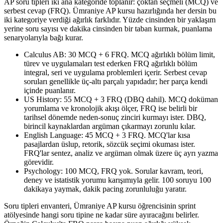
AP soru tipleri iki ana kategoride toplanır: çoktan seçmeli (MCQ) ve
serbest cevap (FRQ). Ümraniye AP kursu hazırlığında her dersin bu
iki kategoriye verdiği ağırlık farklıdır. Yüzde cinsinden bir yaklaşım
yerine soru sayısı ve dakika cinsinden bir taban kurmak, puanlama
senaryolarıyla bağı kurar.
Calculus AB: 30 MCQ + 6 FRQ. MCQ ağırlıklı bölüm limit,
türev ve uygulamaları test ederken FRQ ağırlıklı bölüm
integral, seri ve uygulama problemleri içerir. Serbest cevap
soruları genellikle üç-altı parçalı yapıdadır; her parça kendi
içinde puanlanır.
US History: 55 MCQ + 3 FRQ (DBQ dahil). MCQ doküman
yorumlama ve kronolojik akışı ölçer, FRQ ise belirli bir
tarihsel dönemde neden-sonuç zinciri kurmayı ister. DBQ,
birincil kaynaklardan argüman çıkarmayı zorunlu kılar.
English Language: 45 MCQ + 3 FRQ. MCQ'lar kısa
pasajlardan üslup, retorik, sözcük seçimi okuması ister.
FRQ'lar sentez, analiz ve argüman olmak üzere üç ayrı yazma
görevidir.
Psychology: 100 MCQ, FRQ yok. Sorular kavram, teori,
deney ve istatistik yorumu karışımıyla gelir. 100 soruyu 100
dakikaya yaymak, dakik pacing zorunluluğu yaratır.
Soru tipleri envanteri, Ümraniye AP kursu öğrencisinin sprint
atölyesinde hangi soru tipine ne kadar süre ayıracağını belirler.