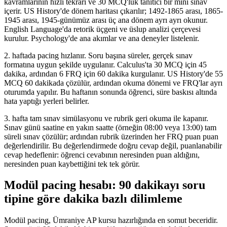
kavramlarının hızlı tekrarı ve 30 MCQ'luk tanıtıcı bir mini sınav
içerir. US History'de dönem haritası çıkarılır; 1492-1865 arası, 1865-
1945 arası, 1945-günümüz arası üç ana dönem ayrı ayrı okunur.
English Language'da retorik üçgeni ve üslup analizi çerçevesi
kurulur. Psychology'de ana akımlar ve ana deneyler listelenir.
2. haftada pacing hızlanır. Soru başına süreler, gerçek sınav
formatına uygun şekilde uygulanır. Calculus'ta 30 MCQ için 45
dakika, ardından 6 FRQ için 60 dakika kurgulanır. US History'de 55
MCQ 60 dakikada çözülür, ardından okuma dönemi ve FRQ'lar ayrı
oturumda yapılır. Bu haftanın sonunda öğrenci, süre baskısı altında
hata yaptığı yerleri belirler.
3. hafta tam sınav simülasyonu ve rubrik geri okuma ile kapanır.
Sınav günü saatine en yakın saatte (örneğin 08:00 veya 13:00) tam
süreli sınav çözülür; ardından rubrik üzerinden her FRQ puan puan
değerlendirilir. Bu değerlendirmede doğru cevap değil, puanlanabilir
cevap hedeflenir: öğrenci cevabının neresinden puan aldığını,
neresinden puan kaybettiğini tek tek görür.
Modül pacing hesabı: 90 dakikayı soru
tipine göre dakika bazlı dilimleme
Modül pacing, Ümraniye AP kursu hazırlığında en somut beceridir.