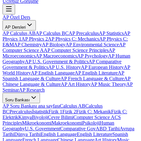
Ücretsiz Görüşme
AP Özel Ders
AP Dersleri
AP Calculus AB
AP Calculus BC
AP Precalculus
AP Statistics
AP
Physics 1
AP Physics 2
AP Physics C: Mechanics
AP Physics C:
E&M
AP Chemistry
AP Biology
AP Environmental Science
AP
Computer Science A
AP Computer Science Principles
AP
Microeconomics
AP Macroeconomics
AP Psychology
AP Human
Geography
AP U.S. Government & Politics
AP Comparative
Government & Politics
AP U.S. History
AP European History
AP
World History
AP English Language
AP English Literature
AP
Spanish Language & Culture
AP French Language & Culture
AP
Chinese Language & Culture
AP Art History
AP Music Theory
AP
Seminar
AP Research
Soru Bankası
AP Soru Bankası ana sayfası
Calculus AB
Calculus
BC
Precalculus
İstatistik
Fizik 1
Fizik 2
Fizik C: Mekanik
Fizik C:
Elektrik
Kimya
Biyoloji
Çevre Bilimi
Computer Science A
CS
Principles
Mikroekonomi
Makroekonomi
Psikoloji
Human
Geography
U.S. Government
Comparative Gov
ABD Tarihi
Avrupa
Tarihi
Dünya Tarihi
English Language
English Literature
Spanish
Language
French Language
Chinese Language
Art History
Music