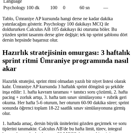
Language
Psychology
100 dk
100
0
60 sn
—
Tablo, Ümraniye AP kursunda hangi derse ne kadar dakika
yatırılacağını gösterir. Psychology 100 dakikayı MCQ ile
doldururken Calculus AB 105 dakikayı iki oturuma böler. Bu
yüzden sprint tasarımı derse göre değişir; tek tıp sprint şablonu dört
dersin hepsinde başarısız olur.
Hazırlık stratejisinin omurgası: 3 haftalık
sprint ritmi Ümraniye programında nasıl
akar
Hazırlık stratejisi, sprint ritmi olmadan yazılı bir niyet listesi olarak
kalır. Ümraniye AP kursunda 3 haftalık sprint döngüsü şu şekilde
inşa edilir: 1. hafta kavram taraması + tanıtıcı soru çözümü, 2. hafta
pacing + zorluk artışı, 3. hafta tam sınav simülasyonu + rubrik geri
okuma. Her hafta 5-6 oturum, her oturum 60-90 dakika sürer; sprint
sonunda öğrenci toplam 18-22 saatlik sınav simülasyonuna girmiş
olur.
1. haftada amaç, dersin büyük ünitelerini gözden geçirmek ve soru
tiplerini tanımaktır. Calculus AB'de bu hafta limit, türev, integral