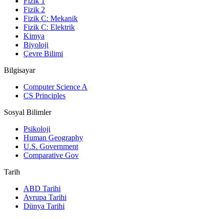
Fizik 1
Fizik 2
Fizik C: Mekanik
Fizik C: Elektrik
Kimya
Biyoloji
Çevre Bilimi
Bilgisayar
Computer Science A
CS Principles
Sosyal Bilimler
Psikoloji
Human Geography
U.S. Government
Comparative Gov
Tarih
ABD Tarihi
Avrupa Tarihi
Dünya Tarihi