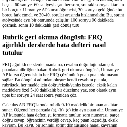
başına 60 saniye. 60 saniyeyi aşan her soru, sonraki soruya aktarılan
bir borçtur. Ümraniye AP kursu öğrencisi, 30. soruya geldiğinde bu
borcu fark etmeli ve 30-40. sorular arasında hızlanmalıdır. Bu, sprint
atölyesinde ayrı bir oturumda çalışılır: 100 soruyu 90 dakikada
çözmek, sonra 10 dakikalık geri dönüş turu.
Rubrik geri okuma döngüsü: FRQ
ağırlıklı derslerde hata defteri nasıl
tutulur
FRQ ağırlıklı derslerde puanlama, cevabın doğruluğundan çok
puanlanabilirliğine bakar. Rubrik geri okuma döngüsü, Ümraniye
AP kursu öğrencisinin her FRQ çözümünü puan puan okumasını
sağlar. Bu döngü 4 adımdan oluşur: kendi cevabını puanla,
rubrikteki her madde için doğru/eksik/yanlış işaretle, eksik kalan
maddelere özel 5-10 dakikalık bir düzeltme yaz, son olarak aynı
tipte bir soruyu 24 saat sonra yeniden çöz.
Calculus AB FRQ'larında rubrik 9-10 maddelik bir puan anahtarı
sunar. Öğrenci her parçada (a), (b), (c) için ayrı puan alır. Ümraniye
AP kursunda hata defteri şu formatta tutulur: soru numarası, parça,
doğru cevap, öğrencinin verdiği cevap, kaç puan kaçırdığı, eksik
kavram. Bu kayıt, bir sonraki sprint döngüsünde hangi kavramın