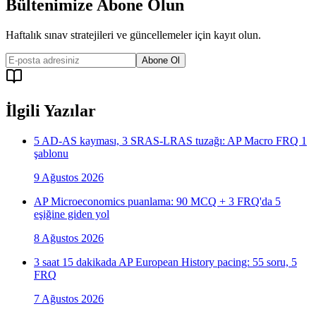
Bültenimize Abone Olun
Haftalık sınav stratejileri ve güncellemeler için kayıt olun.
Abone Ol
İlgili Yazılar
5 AD-AS kayması, 3 SRAS-LRAS tuzağı: AP Macro FRQ 1
şablonu
9 Ağustos 2026
AP Microeconomics puanlama: 90 MCQ + 3 FRQ'da 5
eşiğine giden yol
8 Ağustos 2026
3 saat 15 dakikada AP European History pacing: 55 soru, 5
FRQ
7 Ağustos 2026