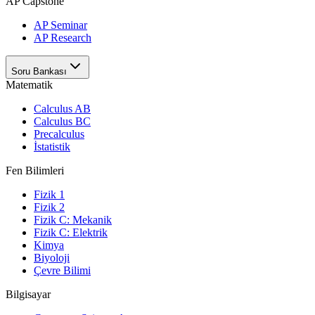
AP Capstone
AP Seminar
AP Research
Soru Bankası
Matematik
Calculus AB
Calculus BC
Precalculus
İstatistik
Fen Bilimleri
Fizik 1
Fizik 2
Fizik C: Mekanik
Fizik C: Elektrik
Kimya
Biyoloji
Çevre Bilimi
Bilgisayar