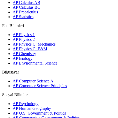
AP Calculus AB
AP Calculus BC
AP Precalculus
AP Statistics
Fen Bilimleri
AP Physics 1
AP Physics 2
AP Physics C: Mechanics
AP Physics C: E&M
AP Chemistry
AP Biology
AP Environmental Science
Bilgisayar
AP Computer Science A
AP Computer Science Principles
Sosyal Bilimler
AP Psychology
AP Human Geography
AP U.S. Government & Politics
AP Comparative Government & Politics