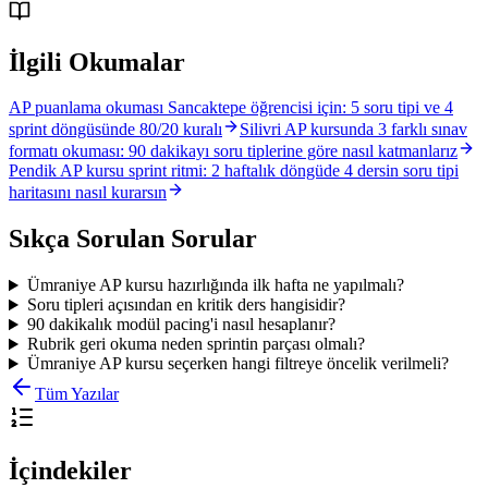
İlgili Okumalar
AP puanlama okuması Sancaktepe öğrencisi için: 5 soru tipi ve 4
sprint döngüsünde 80/20 kuralı
Silivri AP kursunda 3 farklı sınav
formatı okuması: 90 dakikayı soru tiplerine göre nasıl katmanlarız
Pendik AP kursu sprint ritmi: 2 haftalık döngüde 4 dersin soru tipi
haritasını nasıl kurarsın
Sıkça Sorulan Sorular
Ümraniye AP kursu hazırlığında ilk hafta ne yapılmalı?
Soru tipleri açısından en kritik ders hangisidir?
90 dakikalık modül pacing'i nasıl hesaplanır?
Rubrik geri okuma neden sprintin parçası olmalı?
Ümraniye AP kursu seçerken hangi filtreye öncelik verilmeli?
Tüm Yazılar
İçindekiler