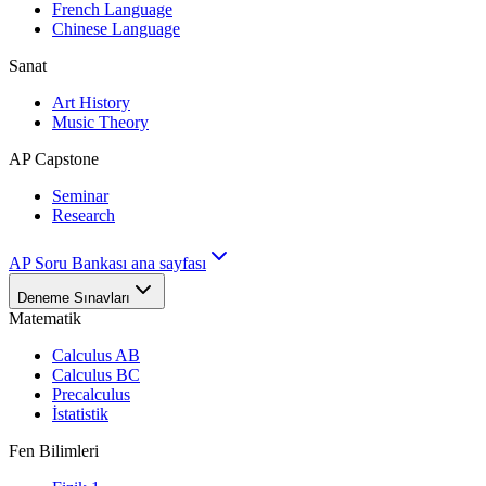
French Language
Chinese Language
Sanat
Art History
Music Theory
AP Capstone
Seminar
Research
AP Soru Bankası ana sayfası
Deneme Sınavları
Matematik
Calculus AB
Calculus BC
Precalculus
İstatistik
Fen Bilimleri