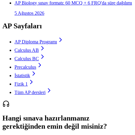
AP Biology sınav formatı: 60 MCQ + 6 FRQ'da süre dağılımı
5 Ağustos 2026
AP Sayfaları
AP Diploma Programı
Calculus AB
Calculus BC
Precalculus
İstatistik
Fizik 1
Tüm AP dersleri
Hangi sınava hazırlanmanız
gerektiğinden emin değil misiniz?