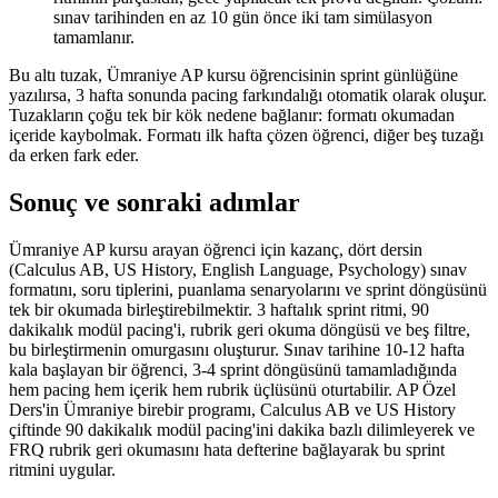
sınav tarihinden en az 10 gün önce iki tam simülasyon
tamamlanır.
Bu altı tuzak, Ümraniye AP kursu öğrencisinin sprint günlüğüne
yazılırsa, 3 hafta sonunda pacing farkındalığı otomatik olarak oluşur.
Tuzakların çoğu tek bir kök nedene bağlanır: formatı okumadan
içeride kaybolmak. Formatı ilk hafta çözen öğrenci, diğer beş tuzağı
da erken fark eder.
Sonuç ve sonraki adımlar
Ümraniye AP kursu arayan öğrenci için kazanç, dört dersin
(Calculus AB, US History, English Language, Psychology) sınav
formatını, soru tiplerini, puanlama senaryolarını ve sprint döngüsünü
tek bir okumada birleştirebilmektir. 3 haftalık sprint ritmi, 90
dakikalık modül pacing'i, rubrik geri okuma döngüsü ve beş filtre,
bu birleştirmenin omurgasını oluşturur. Sınav tarihine 10-12 hafta
kala başlayan bir öğrenci, 3-4 sprint döngüsünü tamamladığında
hem pacing hem içerik hem rubrik üçlüsünü oturtabilir. AP Özel
Ders'in Ümraniye birebir programı, Calculus AB ve US History
çiftinde 90 dakikalık modül pacing'ini dakika bazlı dilimleyerek ve
FRQ rubrik geri okumasını hata defterine bağlayarak bu sprint
ritmini uygular.