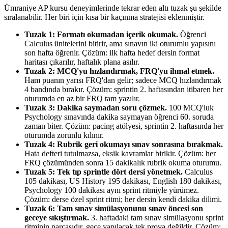
Ümraniye AP kursu deneyimlerinde tekrar eden altı tuzak şu şekilde
sıralanabilir. Her biri için kısa bir kaçınma stratejisi eklenmiştir.
Tuzak 1: Formatı okumadan içerik okumak.
Öğrenci
Calculus ünitelerini bitirir, ama sınavın iki oturumlu yapısını
son hafta öğrenir. Çözüm: ilk hafta hedef dersin format
haritası çıkarılır, haftalık plana asılır.
Tuzak 2: MCQ'yu hızlandırmak, FRQ'yu ihmal etmek.
Ham puanın yarısı FRQ'dan gelir; sadece MCQ hızlandırmak
4 bandında bırakır. Çözüm: sprintin 2. haftasından itibaren her
oturumda en az bir FRQ tam yazılır.
Tuzak 3: Dakika saymadan soru çözmek.
100 MCQ'luk
Psychology sınavında dakika saymayan öğrenci 60. soruda
zaman biter. Çözüm: pacing atölyesi, sprintin 2. haftasında her
oturumda zorunlu kılınır.
Tuzak 4: Rubrik geri okumayı sınav sonrasına bırakmak.
Hata defteri tutulmazsa, eksik kavramlar birikir. Çözüm: her
FRQ çözümünden sonra 15 dakikalık rubrik okuma oturumu.
Tuzak 5: Tek tıp sprintle dört dersi yönetmek.
Calculus
105 dakikası, US History 195 dakikası, English 180 dakikası,
Psychology 100 dakikası aynı sprint ritmiyle yürümez.
Çözüm: derse özel sprint ritmi; her dersin kendi dakika dilimi.
Tuzak 6: Tam sınav simülasyonunu sınav öncesi son
geceye sıkıştırmak.
3. haftadaki tam sınav simülasyonu sprint
ritminin parçasıdır, gece yapılacak tek prova değildir. Çözüm: