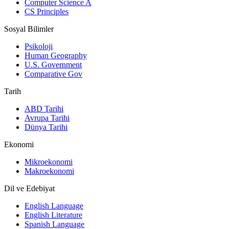
Computer Science A
CS Principles
Sosyal Bilimler
Psikoloji
Human Geography
U.S. Government
Comparative Gov
Tarih
ABD Tarihi
Avrupa Tarihi
Dünya Tarihi
Ekonomi
Mikroekonomi
Makroekonomi
Dil ve Edebiyat
English Language
English Literature
Spanish Language