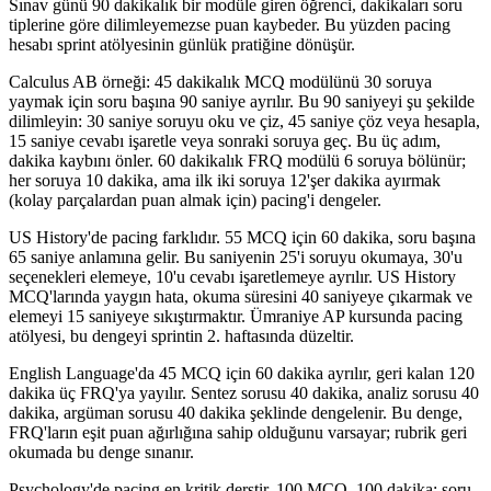
Sınav günü 90 dakikalık bir modüle giren öğrenci, dakikaları soru
tiplerine göre dilimleyemezse puan kaybeder. Bu yüzden pacing
hesabı sprint atölyesinin günlük pratiğine dönüşür.
Calculus AB örneği: 45 dakikalık MCQ modülünü 30 soruya
yaymak için soru başına 90 saniye ayrılır. Bu 90 saniyeyi şu şekilde
dilimleyin: 30 saniye soruyu oku ve çiz, 45 saniye çöz veya hesapla,
15 saniye cevabı işaretle veya sonraki soruya geç. Bu üç adım,
dakika kaybını önler. 60 dakikalık FRQ modülü 6 soruya bölünür;
her soruya 10 dakika, ama ilk iki soruya 12'şer dakika ayırmak
(kolay parçalardan puan almak için) pacing'i dengeler.
US History'de pacing farklıdır. 55 MCQ için 60 dakika, soru başına
65 saniye anlamına gelir. Bu saniyenin 25'i soruyu okumaya, 30'u
seçenekleri elemeye, 10'u cevabı işaretlemeye ayrılır. US History
MCQ'larında yaygın hata, okuma süresini 40 saniyeye çıkarmak ve
elemeyi 15 saniyeye sıkıştırmaktır. Ümraniye AP kursunda pacing
atölyesi, bu dengeyi sprintin 2. haftasında düzeltir.
English Language'da 45 MCQ için 60 dakika ayrılır, geri kalan 120
dakika üç FRQ'ya yayılır. Sentez sorusu 40 dakika, analiz sorusu 40
dakika, argüman sorusu 40 dakika şeklinde dengelenir. Bu denge,
FRQ'ların eşit puan ağırlığına sahip olduğunu varsayar; rubrik geri
okumada bu denge sınanır.
Psychology'de pacing en kritik derstir. 100 MCQ, 100 dakika; soru