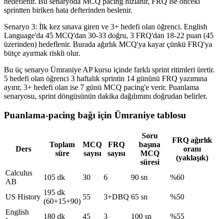
hedeflenir. Bu senaryoda MCQ pacing hızlanır, FRQ ise önceki
sprintten biriken hata defterinden beslenir.
Senaryo 3: İlk kez sınava giren ve 3+ hedefi olan öğrenci. English
Language'da 45 MCQ'dan 30-33 doğru, 3 FRQ'dan 18-22 puan (45
üzerinden) hedeflenir. Burada ağırlık MCQ'ya kayar çünkü FRQ'ya
bütçe ayırmak riskli olur.
Bu üç senaryo Ümraniye AP kursu içinde farklı sprint ritimleri üretir.
5 hedefi olan öğrenci 3 haftalık sprintin 14 gününü FRQ yazımına
ayırır, 3+ hedefi olan ise 7 günü MCQ pacing'e verir. Puanlama
senaryosu, sprint döngüsünün dakika dağılımını doğrudan belirler.
Puanlama-pacing bağı için Ümraniye tablosu
Soru
FRQ ağırlık
Toplam
MCQ
FRQ
başına
Ders
oranı
süre
sayısı
sayısı
MCQ
(yaklaşık)
süresi
Calculus
105 dk
30
6
90 sn
%60
AB
195 dk
US History
55
3+DBQ
65 sn
%50
(60+15+90)
English
180 dk
45
3
100 sn
%55