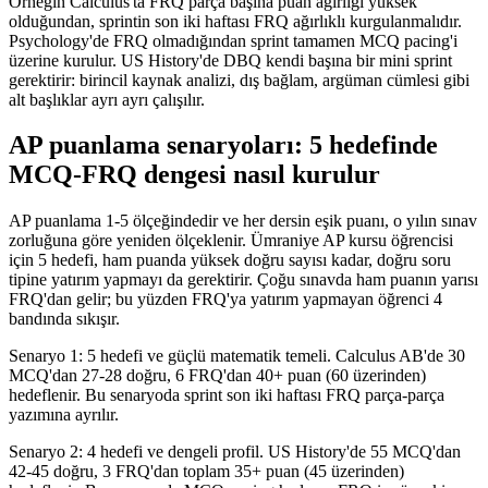
Örneğin Calculus'ta FRQ parça başına puan ağırlığı yüksek
olduğundan, sprintin son iki haftası FRQ ağırlıklı kurgulanmalıdır.
Psychology'de FRQ olmadığından sprint tamamen MCQ pacing'i
üzerine kurulur. US History'de DBQ kendi başına bir mini sprint
gerektirir: birincil kaynak analizi, dış bağlam, argüman cümlesi gibi
alt başlıklar ayrı ayrı çalışılır.
AP puanlama senaryoları: 5 hedefinde
MCQ-FRQ dengesi nasıl kurulur
AP puanlama 1-5 ölçeğindedir ve her dersin eşik puanı, o yılın sınav
zorluğuna göre yeniden ölçeklenir. Ümraniye AP kursu öğrencisi
için 5 hedefi, ham puanda yüksek doğru sayısı kadar, doğru soru
tipine yatırım yapmayı da gerektirir. Çoğu sınavda ham puanın yarısı
FRQ'dan gelir; bu yüzden FRQ'ya yatırım yapmayan öğrenci 4
bandında sıkışır.
Senaryo 1: 5 hedefi ve güçlü matematik temeli. Calculus AB'de 30
MCQ'dan 27-28 doğru, 6 FRQ'dan 40+ puan (60 üzerinden)
hedeflenir. Bu senaryoda sprint son iki haftası FRQ parça-parça
yazımına ayrılır.
Senaryo 2: 4 hedefi ve dengeli profil. US History'de 55 MCQ'dan
42-45 doğru, 3 FRQ'dan toplam 35+ puan (45 üzerinden)