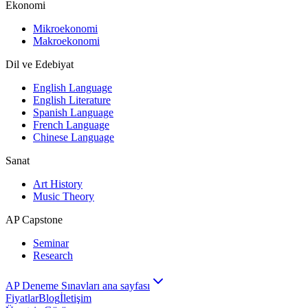
Ekonomi
Mikroekonomi
Makroekonomi
Dil ve Edebiyat
English Language
English Literature
Spanish Language
French Language
Chinese Language
Sanat
Art History
Music Theory
AP Capstone
Seminar
Research
AP Deneme Sınavları ana sayfası
Fiyatlar
Blog
İletişim