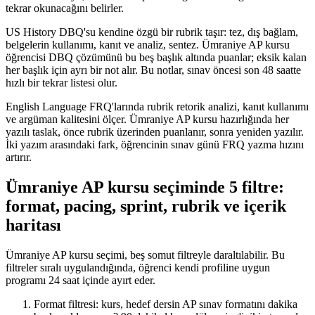
tekrar okunacağını belirler.
US History DBQ'su kendine özgü bir rubrik taşır: tez, dış bağlam,
belgelerin kullanımı, kanıt ve analiz, sentez. Ümraniye AP kursu
öğrencisi DBQ çözümünü bu beş başlık altında puanlar; eksik kalan
her başlık için ayrı bir not alır. Bu notlar, sınav öncesi son 48 saatte
hızlı bir tekrar listesi olur.
English Language FRQ'larında rubrik retorik analizi, kanıt kullanımı
ve argüman kalitesini ölçer. Ümraniye AP kursu hazırlığında her
yazılı taslak, önce rubrik üzerinden puanlanır, sonra yeniden yazılır.
İki yazım arasındaki fark, öğrencinin sınav günü FRQ yazma hızını
artırır.
Ümraniye AP kursu seçiminde 5 filtre:
format, pacing, sprint, rubrik ve içerik
haritası
Ümraniye AP kursu seçimi, beş somut filtreyle daraltılabilir. Bu
filtreler sıralı uygulandığında, öğrenci kendi profiline uygun
programı 24 saat içinde ayırt eder.
Format filtresi: kurs, hedef dersin AP sınav formatını dakika