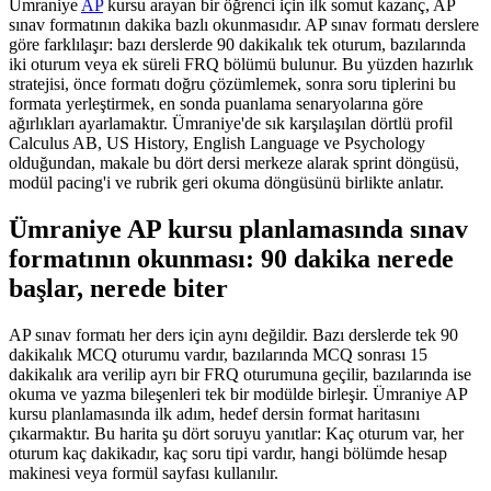
Ümraniye
AP
kursu arayan bir öğrenci için ilk somut kazanç, AP
sınav formatının dakika bazlı okunmasıdır. AP sınav formatı derslere
göre farklılaşır: bazı derslerde 90 dakikalık tek oturum, bazılarında
iki oturum veya ek süreli FRQ bölümü bulunur. Bu yüzden hazırlık
stratejisi, önce formatı doğru çözümlemek, sonra soru tiplerini bu
formata yerleştirmek, en sonda puanlama senaryolarına göre
ağırlıkları ayarlamaktır. Ümraniye'de sık karşılaşılan dörtlü profil
Calculus AB, US History, English Language ve Psychology
olduğundan, makale bu dört dersi merkeze alarak sprint döngüsü,
modül pacing'i ve rubrik geri okuma döngüsünü birlikte anlatır.
Ümraniye AP kursu planlamasında sınav
formatının okunması: 90 dakika nerede
başlar, nerede biter
AP sınav formatı her ders için aynı değildir. Bazı derslerde tek 90
dakikalık MCQ oturumu vardır, bazılarında MCQ sonrası 15
dakikalık ara verilip ayrı bir FRQ oturumuna geçilir, bazılarında ise
okuma ve yazma bileşenleri tek bir modülde birleşir. Ümraniye AP
kursu planlamasında ilk adım, hedef dersin format haritasını
çıkarmaktır. Bu harita şu dört soruyu yanıtlar: Kaç oturum var, her
oturum kaç dakikadır, kaç soru tipi vardır, hangi bölümde hesap
makinesi veya formül sayfası kullanılır.