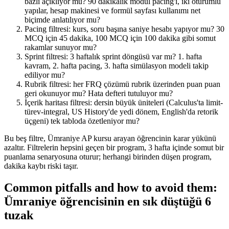
bazlı açıklıyor mu? 90 dakikalık modül pacing'i, iki oturumlu
yapılar, hesap makinesi ve formül sayfası kullanımı net
biçimde anlatılıyor mu?
Pacing filtresi: kurs, soru başına saniye hesabı yapıyor mu? 30
MCQ için 45 dakika, 100 MCQ için 100 dakika gibi somut
rakamlar sunuyor mu?
Sprint filtresi: 3 haftalık sprint döngüsü var mı? 1. hafta
kavram, 2. hafta pacing, 3. hafta simülasyon modeli takip
ediliyor mu?
Rubrik filtresi: her FRQ çözümü rubrik üzerinden puan puan
geri okunuyor mu? Hata defteri tutuluyor mu?
İçerik haritası filtresi: dersin büyük üniteleri (Calculus'ta limit-
türev-integral, US History'de yedi dönem, English'da retorik
üçgeni) tek tabloda özetleniyor mu?
Bu beş filtre, Ümraniye AP kursu arayan öğrencinin karar yükünü
azaltır. Filtrelerin hepsini geçen bir program, 3 hafta içinde somut bir
puanlama senaryosuna oturur; herhangi birinden düşen program,
dakika kaybı riski taşır.
Common pitfalls and how to avoid them:
Ümraniye öğrencisinin en sık düştüğü 6
tuzak