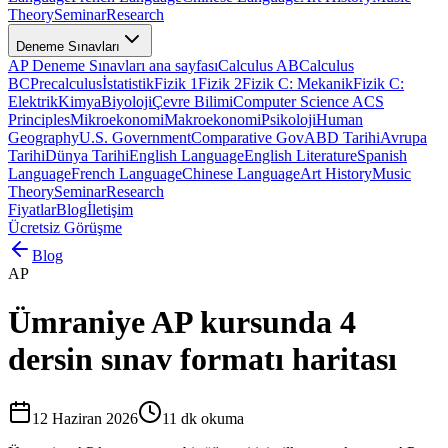
Theory
Seminar
Research
Deneme Sınavları
AP Deneme Sınavları ana sayfası
Calculus AB
Calculus
BC
Precalculus
İstatistik
Fizik 1
Fizik 2
Fizik C: Mekanik
Fizik C:
Elektrik
Kimya
Biyoloji
Çevre Bilimi
Computer Science A
CS
Principles
Mikroekonomi
Makroekonomi
Psikoloji
Human
Geography
U.S. Government
Comparative Gov
ABD Tarihi
Avrupa
Tarihi
Dünya Tarihi
English Language
English Literature
Spanish
Language
French Language
Chinese Language
Art History
Music
Theory
Seminar
Research
Fiyatlar
Blog
İletişim
Ücretsiz Görüşme
Blog
AP
Ümraniye AP kursunda 4
dersin sınav formatı haritası
12 Haziran 2026
11
dk okuma