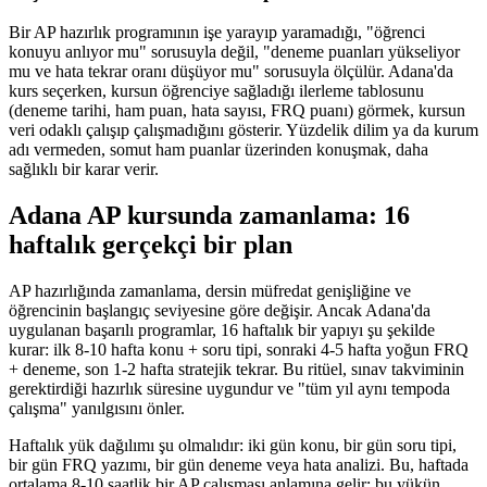
Bir AP hazırlık programının işe yarayıp yaramadığı, "öğrenci
konuyu anlıyor mu" sorusuyla değil, "deneme puanları yükseliyor
mu ve hata tekrar oranı düşüyor mu" sorusuyla ölçülür. Adana'da
kurs seçerken, kursun öğrenciye sağladığı ilerleme tablosunu
(deneme tarihi, ham puan, hata sayısı, FRQ puanı) görmek, kursun
veri odaklı çalışıp çalışmadığını gösterir. Yüzdelik dilim ya da kurum
adı vermeden, somut ham puanlar üzerinden konuşmak, daha
sağlıklı bir karar verir.
Adana AP kursunda zamanlama: 16
haftalık gerçekçi bir plan
AP hazırlığında zamanlama, dersin müfredat genişliğine ve
öğrencinin başlangıç seviyesine göre değişir. Ancak Adana'da
uygulanan başarılı programlar, 16 haftalık bir yapıyı şu şekilde
kurar: ilk 8-10 hafta konu + soru tipi, sonraki 4-5 hafta yoğun FRQ
+ deneme, son 1-2 hafta stratejik tekrar. Bu ritüel, sınav takviminin
gerektirdiği hazırlık süresine uygundur ve "tüm yıl aynı tempoda
çalışma" yanılgısını önler.
Haftalık yük dağılımı şu olmalıdır: iki gün konu, bir gün soru tipi,
bir gün FRQ yazımı, bir gün deneme veya hata analizi. Bu, haftada
ortalama 8-10 saatlik bir AP çalışması anlamına gelir; bu yükün