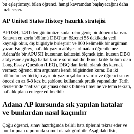
bu eşleştirmeyi bilen öğrenci, hangi kavramdan başlayacağını daha
hızlı seçer.
AP United States History hazırlık stratejisi
APUSH, 1491'den günümüze kadar olan geniş bir dönemi kapsar.
Sınavın en zorlu bölümü DBQ'tur: öğrenci 55 dakikada yedi
kaynağı okur, dış bilgisiyle birleştirir ve 800 kelimelik bir argüman
yazar. Bu görev, haftalık yazım atölyesi olmadan öğrenilemez.
Adana'da bir APUSH kursunun kalitesini ölçmek için, kursun DBQ
atölyesine ayırdığı haftalık süre sorulmalıdır. İkinci kritik bölüm olan
Long Essay Question (LEQ), DBQ'dan farklı olarak dış kaynak
vermez; öğrenci tüm argümanı kendi bilgisinden kurar. Bu iki
bölümün her biri için ayrı bir yazım şablonu vardır ve öğrenci sınav
öncesi en az 6-8 kez bu şablonu kullanarak pratik yapmalıdır. Tarih
derslerinde "hafıza" çalışması olarak bilinen timeline ve tema tekrarı,
haftalık plana entegre edilmelidir.
Adana AP kursunda sık yapılan hatalar
ve bunlardan nasıl kaçınılır
Çoğu öğrenci, sınav hazırlığında belirli hata tiplerini tekrar eder ve
bunlar puan raporunda somut olarak görünür. Aşağıdaki liste,