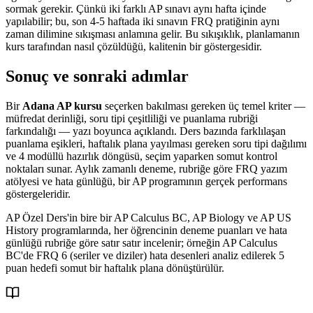
sormak gerekir. Çünkü iki farklı AP sınavı aynı hafta içinde
yapılabilir; bu, son 4-5 haftada iki sınavın FRQ pratiğinin aynı
zaman dilimine sıkışması anlamına gelir. Bu sıkışıklık, planlamanın
kurs tarafından nasıl çözüldüğü, kalitenin bir göstergesidir.
Sonuç ve sonraki adımlar
Bir
Adana AP kursu
seçerken bakılması gereken üç temel kriter —
müfredat derinliği, soru tipi çeşitliliği ve puanlama rubriği
farkındalığı — yazı boyunca açıklandı. Ders bazında farklılaşan
puanlama eşikleri, haftalık plana yayılması gereken soru tipi dağılımı
ve 4 modüllü hazırlık döngüsü, seçim yaparken somut kontrol
noktaları sunar. Aylık zamanlı deneme, rubriğe göre FRQ yazım
atölyesi ve hata günlüğü, bir AP programının gerçek performans
göstergeleridir.
AP Özel Ders'in bire bir AP Calculus BC, AP Biology ve AP US
History programlarında, her öğrencinin deneme puanları ve hata
günlüğü rubriğe göre satır satır incelenir; örneğin AP Calculus
BC'de FRQ 6 (seriler ve diziler) hata desenleri analiz edilerek 5
puan hedefi somut bir haftalık plana dönüştürülür.