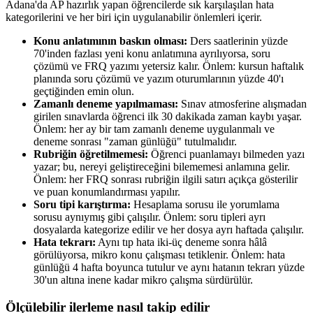
Adana'da AP hazırlık yapan öğrencilerde sık karşılaşılan hata
kategorilerini ve her biri için uygulanabilir önlemleri içerir.
Konu anlatımının baskın olması:
Ders saatlerinin yüzde
70'inden fazlası yeni konu anlatımına ayrılıyorsa, soru
çözümü ve FRQ yazımı yetersiz kalır. Önlem: kursun haftalık
planında soru çözümü ve yazım oturumlarının yüzde 40'ı
geçtiğinden emin olun.
Zamanlı deneme yapılmaması:
Sınav atmosferine alışmadan
girilen sınavlarda öğrenci ilk 30 dakikada zaman kaybı yaşar.
Önlem: her ay bir tam zamanlı deneme uygulanmalı ve
deneme sonrası "zaman günlüğü" tutulmalıdır.
Rubriğin öğretilmemesi:
Öğrenci puanlamayı bilmeden yazı
yazar; bu, nereyi geliştireceğini bilememesi anlamına gelir.
Önlem: her FRQ sonrası rubriğin ilgili satırı açıkça gösterilir
ve puan konumlandırması yapılır.
Soru tipi karıştırma:
Hesaplama sorusu ile yorumlama
sorusu aynıymış gibi çalışılır. Önlem: soru tipleri ayrı
dosyalarda kategorize edilir ve her dosya ayrı haftada çalışılır.
Hata tekrarı:
Aynı tıp hata iki-üç deneme sonra hâlâ
görülüyorsa, mikro konu çalışması tetiklenir. Önlem: hata
günlüğü 4 hafta boyunca tutulur ve aynı hatanın tekrarı yüzde
30'un altına inene kadar mikro çalışma sürdürülür.
Ölçülebilir ilerleme nasıl takip edilir