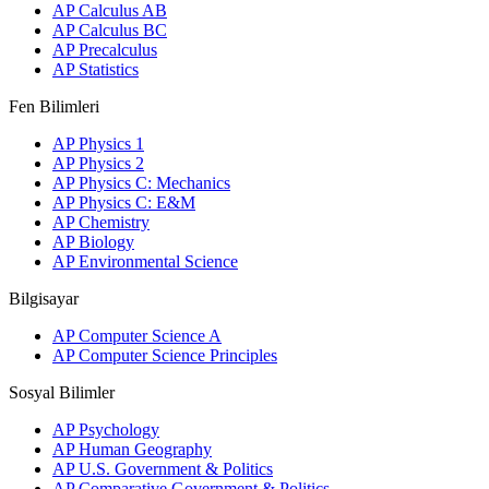
AP Calculus AB
AP Calculus BC
AP Precalculus
AP Statistics
Fen Bilimleri
AP Physics 1
AP Physics 2
AP Physics C: Mechanics
AP Physics C: E&M
AP Chemistry
AP Biology
AP Environmental Science
Bilgisayar
AP Computer Science A
AP Computer Science Principles
Sosyal Bilimler
AP Psychology
AP Human Geography
AP U.S. Government & Politics
AP Comparative Government & Politics