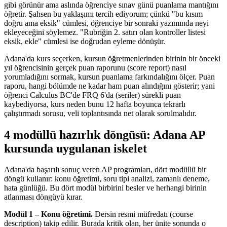
gibi görünür ama aslında öğrenciye sınav günü puanlama mantığını
öğretir. Şahsen bu yaklaşımı tercih ediyorum; çünkü "bu kısım
doğru ama eksik" cümlesi, öğrenciye bir sonraki yazımında neyi
ekleyeceğini söylemez. "Rubriğin 2. satırı olan kontroller listesi
eksik, ekle" cümlesi ise doğrudan eyleme dönüşür.
Adana'da kurs seçerken, kursun öğretmenlerinden birinin bir önceki
yıl öğrencisinin gerçek puan raporunu (score report) nasıl
yorumladığını sormak, kursun puanlama farkındalığını ölçer. Puan
raporu, hangi bölümde ne kadar ham puan alındığını gösterir; yani
öğrenci Calculus BC'de FRQ 6'da (seriler) sürekli puan
kaybediyorsa, kurs neden bunu 12 hafta boyunca tekrarlı
çalıştırmadı sorusu, veli toplantısında net olarak sorulmalıdır.
4 modüllü hazırlık döngüsü: Adana AP
kursunda uygulanan iskelet
Adana'da başarılı sonuç veren AP programları, dört modüllü bir
döngü kullanır: konu öğretimi, soru tipi analizi, zamanlı deneme,
hata günlüğü. Bu dört modül birbirini besler ve herhangi birinin
atlanması döngüyü kırar.
Modül 1 – Konu öğretimi.
Dersin resmi müfredatı (course
description) takip edilir. Burada kritik olan, her ünite sonunda o