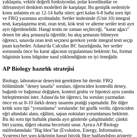
yaklaşımı, vektör değerli fonksiyonlar, polar koordinatlar ve
diferansiyel denklem modelleri ile karşılaşır. Bu genişlik nedeniyle
konu anlatımı en az 12-14 hafta sürer; geri kalan 6-8 hafta soru tipi
ve FRQ yazımına ayrılmalıdır. Seriler ünitesinde (Unit 10) integral
testi, karşılaştırma testi, oran testi, kök testi ve alterne seriler testi ayrı
ayrı öğretilmelidir. Hangi testin ne zaman seçileceği, "karar ağacı"
denen bir akış şemasıyla öğretilir; bu akış şemasını bilmeyen
öğrenci, sınavda oran testi seçmesi gereken yerde integral testi seçip
puan kaybeder. Adana'da Calculus BC hazırlığında, her seriler
sorusunda önce bu karar ağacının uygulanması beklenir; bu, format
bilgisinin konu bilgisine nasıl yüklendiğinin en iyi örneğidir.
AP Biology hazırlık stratejisi
Biology, laboratuvar deneyimi gerektiren bir derstir. FRQ
bölümünde "deney tasarla" soruları, öğrenciden kontrollü deney,
bağımlı ve bağımsız değişken, kontrol grubu ve hipotezi aynı yanıtta
birleştirmesini ister. Adana'da bir öğrenci, bu soruları yazmadan
önce en az 8-10 farklı deney tasarımı pratiği yapmalıdır. Bir diğer
kritik soru tipi "yorumlama" sorularıdır: bir grafik verilir, öğrenciden
eğri altındaki alanı, eğilimi, sapan noktaları yorumlaması beklenir.
Bu iki soru tipi haftalık planda ayrı günlerde çalışılmalıdır; çünkü
biri yazma, diğeri okuma becerisini sınar. Ayrıca AP Biology
müfredatındaki "Big Idea"lar (Evolution, Energy, Information,
Systems) her soru kökünün hangi büyük fikre bağlandığını gösterir;