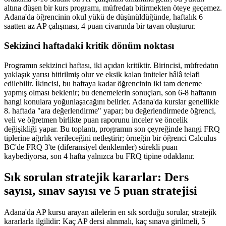
altına düşen bir kurs programı, müfredatı bitirmekten öteye geçemez.
Adana'da öğrencinin okul yükü de düşünüldüğünde, haftalık 6
saatten az AP çalışması, 4 puan civarında bir tavan oluşturur.
Sekizinci haftadaki kritik dönüm noktası
Programın sekizinci haftası, iki açıdan kritiktir. Birincisi, müfredatın
yaklaşık yarısı bitirilmiş olur ve eksik kalan üniteler hâlâ telafi
edilebilir. İkincisi, bu haftaya kadar öğrencinin iki tam deneme
yapmış olması beklenir; bu denemelerin sonuçları, son 6-8 haftanın
hangi konulara yoğunlaşacağını belirler. Adana'da kurslar genellikle
8. haftada "ara değerlendirme" yapar; bu değerlendirmede öğrenci,
veli ve öğretmen birlikte puan raporunu inceler ve öncelik
değişikliği yapar. Bu toplantı, programın son çeyreğinde hangi FRQ
tiplerine ağırlık verileceğini netleştirir; örneğin bir öğrenci Calculus
BC'de FRQ 3'te (diferansiyel denklemler) sürekli puan
kaybediyorsa, son 4 hafta yalnızca bu FRQ tipine odaklanır.
Sık sorulan stratejik kararlar: Ders
sayısı, sınav sayısı ve 5 puan stratejisi
Adana'da AP kursu arayan ailelerin en sık sorduğu sorular, stratejik
kararlarla ilgilidir: Kaç AP dersi alınmalı, kaç sınava girilmeli, 5