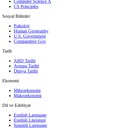
Computer Science A
CS Principles
Sosyal Bilimler
Psikoloji
Human Geography
U.S. Government
Comparative Gov
Tarih
ABD Tarihi
Avrupa Tarihi
Dünya Tarihi
Ekonomi
Mikroekonomi
Makroekonomi
Dil ve Edebiyat
English Language
English Literature
Spanish Language