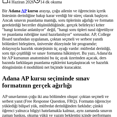
4 Haziran 2026
14
dk okuma
Bir
Adana
AP
kursu
arayışı, çoğu ailenin ve öğrencinin içerik
listesinin derinliğine bakıp karar verdiği bir süreç olarak başlıyor.
Ancak sınavın puanlama mantığı, soru tiplerinin ağırlığı ve formatın
gerektirdiği beceriler düşünüldüğünde, gerçek belirleyici kriter
"hangi konular anlatılıyor" değil, "hangi soru tipleri nasıl öğretiliyor
ve puanlama rubriğine nasıl hazırlanılıyor" sorusudur. AP, College
Board tarafından uygulanan, çoktan seçmeli ve serbest yanıtlı
bölümleri birleştiren, üniversite düzeyinde bir programdır;
dolayısıyla hazırlık stratejisinin üç ayağı vardır: müfredat derinliği,
soru tipi çeşitliliği ve sınav formatına hâkimiyet. Bu yazı, Adana'da
bir AP kursunun anatomisini bu üç ayak üzerinden açacak, ders
bazında farklılaşan puanlama eşiklerini karşılaştıracak ve hazırlık
döngüsünün 4 modülünü net biçimde kuracaktır.
Adana AP kursu seçiminde sınav
formatının gerçek ağırlığı
AP sınavlarının çoğu iki ana bölümden oluşur: çoktan seçmeli ve
serbest yanıt (Free Response Question, FRQ). Formatın öğrenciye
yüklediği bilişsel yük, müfredat derinliğinden farklıdır; çünkü
öğrenci yalnızca bilgiyi hatırlamakla kalmaz, aynı zamanda sınavın
zaman baskısı, okuma yükü ve yazım beklentisi içinde performans