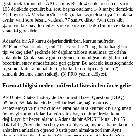
göstermek zorundadır. AP Calculus BC'de 45 çoktan seçmeli soru
105 dakikada çözülür; bu, soru başına ortalama 140 saniye demektir.
AP Physics C: Mechanics'te ise 35 çoktan seçmeli soruya 45 dakika
ayrılır, yani soru başına yaklaşık 77 saniye düşer. Aynı ders gibi
görünen iki sınav, format açısından tamamen farklı bir hız ve okuma
stratejisi gerektirir.
Adana'da bir AP kursu değerlendirilirken, kursun müfredat
PDF'inde "şu konular işlenir" listesi yerine "hangi hafta hangi soru
tipi ve kaç adet" şeklinde bir dağılım tablosu sunulması çok daha
anlamlıdır. Çünkü sınav günü öğrenci konu bilgisini değil, format
becerisini sınav atmosferinde geri çağırır. Bu nedenle kurs seçiminde
üç somut kriter aranmalıdır: (1) haftalık soru tipi dağılımı, (2)
zamanlı deneme sınavı sıklığı, (3) FRQ yazım atölyesi.
Format bilgisi neden müfredat listesinden önce gelir
AP United States History'de Document-Based Question (DBQ)
bölümü, 55 dakika içinde yedi tarihsel kaynağı okumayı,
sentezlemeyi ve bir tez cümlesi etrafında 800 kelimelik bir argüman
üretmeyi zorunlu kılar. Bu görev tek başına bir müfredat konusu
değil, ayrı bir beceri alanıdır. Adana'da bir APUSH kursu, bu 55
dakikalik görev için ayrı bir yazım atölyesi açmıyorsa, hangi konular
anlatılırsa anlatılsın öğrenci 3 üstü puan almakta zorlanır. Aynı
durum AP English Language'de synthesis essay, AP Biology'de