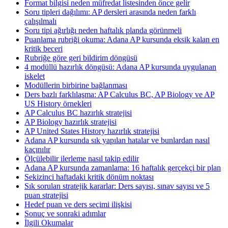
Format bilgisi neden müfredat listesinden önce gelir
Soru tipleri dağılımı: AP dersleri arasında neden farklı
çalışılmalı
Soru tipi ağırlığı neden haftalık planda görünmeli
Puanlama rubriği okuma: Adana AP kursunda eksik kalan en
kritik beceri
Rubriğe göre geri bildirim döngüsü
4 modüllü hazırlık döngüsü: Adana AP kursunda uygulanan
iskelet
Modüllerin birbirine bağlanması
Ders bazlı farklılaşma: AP Calculus BC, AP Biology ve AP
US History örnekleri
AP Calculus BC hazırlık stratejisi
AP Biology hazırlık stratejisi
AP United States History hazırlık stratejisi
Adana AP kursunda sık yapılan hatalar ve bunlardan nasıl
kaçınılır
Ölçülebilir ilerleme nasıl takip edilir
Adana AP kursunda zamanlama: 16 haftalık gerçekçi bir plan
Sekizinci haftadaki kritik dönüm noktası
Sık sorulan stratejik kararlar: Ders sayısı, sınav sayısı ve 5
puan stratejisi
Hedef puan ve ders seçimi ilişkisi
Sonuç ve sonraki adımlar
İlgili Okumalar