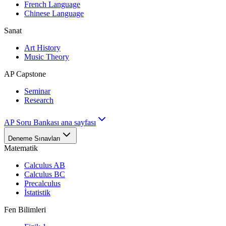
French Language
Chinese Language
Sanat
Art History
Music Theory
AP Capstone
Seminar
Research
AP Soru Bankası ana sayfası
Deneme Sınavları
Matematik
Calculus AB
Calculus BC
Precalculus
İstatistik
Fen Bilimleri