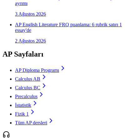
ayrımı
3 Ağustos 2026
AP English Literature FRQ puanlama: 6 rubrik satırı 1
essay'de
2 Ağustos 2026
AP Sayfaları
AP Diploma Programı
Calculus AB
Calculus BC
Precalculus
İstatistik
Fizik 1
Tüm AP dersleri