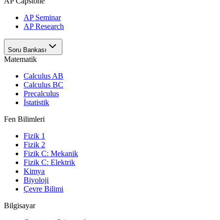
AP Capstone
AP Seminar
AP Research
Soru Bankası
Matematik
Calculus AB
Calculus BC
Precalculus
İstatistik
Fen Bilimleri
Fizik 1
Fizik 2
Fizik C: Mekanik
Fizik C: Elektrik
Kimya
Biyoloji
Çevre Bilimi
Bilgisayar