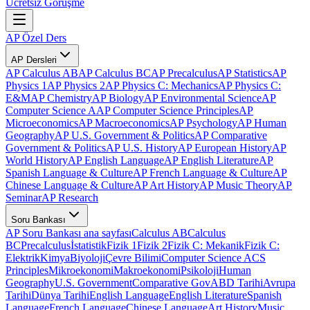
Ücretsiz Görüşme
AP Özel Ders
AP Dersleri
AP Calculus AB
AP Calculus BC
AP Precalculus
AP Statistics
AP
Physics 1
AP Physics 2
AP Physics C: Mechanics
AP Physics C:
E&M
AP Chemistry
AP Biology
AP Environmental Science
AP
Computer Science A
AP Computer Science Principles
AP
Microeconomics
AP Macroeconomics
AP Psychology
AP Human
Geography
AP U.S. Government & Politics
AP Comparative
Government & Politics
AP U.S. History
AP European History
AP
World History
AP English Language
AP English Literature
AP
Spanish Language & Culture
AP French Language & Culture
AP
Chinese Language & Culture
AP Art History
AP Music Theory
AP
Seminar
AP Research
Soru Bankası
AP Soru Bankası ana sayfası
Calculus AB
Calculus
BC
Precalculus
İstatistik
Fizik 1
Fizik 2
Fizik C: Mekanik
Fizik C:
Elektrik
Kimya
Biyoloji
Çevre Bilimi
Computer Science A
CS
Principles
Mikroekonomi
Makroekonomi
Psikoloji
Human
Geography
U.S. Government
Comparative Gov
ABD Tarihi
Avrupa
Tarihi
Dünya Tarihi
English Language
English Literature
Spanish
Language
French Language
Chinese Language
Art History
Music