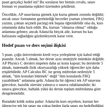
puan gerçekçi hedef mi? Bu soruların her birinin cevabı, sınav
formatı ve puanlama eşikleri üzerinden şekillenir.
Öncelikle, AP sınavlarına girmek için kursa gitmek zorunlu değildir;
ancak sınav formatının gerektirdiği beceriler (zaman yönetimi, FRQ
yazımı, çoktan seçmeli pacing) tek başına öğrenilebilir olsa da, kurs
ortamında daha hızlı edilir. Bu, kursun "olmazsa olmaz" olduğu
anlamına gelmez; ancak Adana'da birçok aile, kursun bu kas
hafızasını sağladığını gözlemleyerek karar verir.
Hedef puan ve ders seçimi ilişkisi
5 puan, çoğu üniversitenin kredi veya yerleştirme için kabul ettiği
puandır. Ancak 5 almak, her derste aynı stratejiyle mümkün değildir.
AP Physics C dersleri nispeten daha az konu kapsar; bu derslerde 5
almak, matematik-fizik okuryazarlığı yüksek öğrenciler için daha
erişilebilirdir. AP Calculus BC ise geniş müfredatı nedeniyle 5
almak, "tüm konuları bitirmek" değil "tüm konularda FRQ
yazabilmek" anlamına gelir. Adana'da bir öğrenci tek AP sınavına
girecekse, hazırlık süresini yalnızca o sınava odaklamalıdır; iki
sınava girecekse, haftalık yükü iki dersin toplam müfredatına göre
dengelemelidir.
Buradaki kritik nokta şudur: Adana'da kurs seçerken, kursun her
öğrenciye tek bir sınav mı yoksa birden fazla sınav mı hedeflediğini