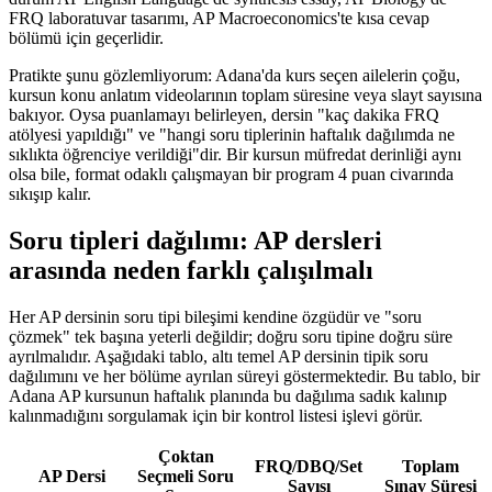
FRQ laboratuvar tasarımı, AP Macroeconomics'te kısa cevap
bölümü için geçerlidir.
Pratikte şunu gözlemliyorum: Adana'da kurs seçen ailelerin çoğu,
kursun konu anlatım videolarının toplam süresine veya slayt sayısına
bakıyor. Oysa puanlamayı belirleyen, dersin "kaç dakika FRQ
atölyesi yapıldığı" ve "hangi soru tiplerinin haftalık dağılımda ne
sıklıkta öğrenciye verildiği"dir. Bir kursun müfredat derinliği aynı
olsa bile, format odaklı çalışmayan bir program 4 puan civarında
sıkışıp kalır.
Soru tipleri dağılımı: AP dersleri
arasında neden farklı çalışılmalı
Her AP dersinin soru tipi bileşimi kendine özgüdür ve "soru
çözmek" tek başına yeterli değildir; doğru soru tipine doğru süre
ayrılmalıdır. Aşağıdaki tablo, altı temel AP dersinin tipik soru
dağılımını ve her bölüme ayrılan süreyi göstermektedir. Bu tablo, bir
Adana AP kursunun haftalık planında bu dağılıma sadık kalınıp
kalınmadığını sorgulamak için bir kontrol listesi işlevi görür.
Çoktan
FRQ/DBQ/Set
Toplam
AP Dersi
Seçmeli Soru
Sayısı
Sınav Süresi