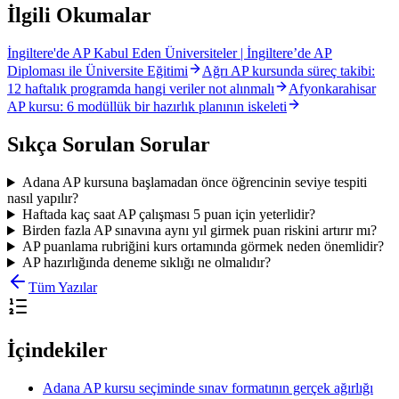
İlgili Okumalar
İngiltere'de AP Kabul Eden Üniversiteler | İngiltere’de AP
Diploması ile Üniversite Eğitimi
Ağrı AP kursunda süreç takibi:
12 haftalık programda hangi veriler not alınmalı
Afyonkarahisar
AP kursu: 6 modüllük bir hazırlık planının iskeleti
Sıkça Sorulan Sorular
Adana AP kursuna başlamadan önce öğrencinin seviye tespiti
nasıl yapılır?
Haftada kaç saat AP çalışması 5 puan için yeterlidir?
Birden fazla AP sınavına aynı yıl girmek puan riskini artırır mı?
AP puanlama rubriğini kurs ortamında görmek neden önemlidir?
AP hazırlığında deneme sıklığı ne olmalıdır?
Tüm Yazılar
İçindekiler
Adana AP kursu seçiminde sınav formatının gerçek ağırlığı