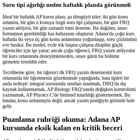
Soru tipi ağırlığı neden haftalık planda görünmeli
İdeal bir haftalık AP kursu planı, şu döngüyü izler: iki gün konu
anlatımı, bir gün o konuya özgü soru tipi çalışması, bir gün FRQ
yazım atölyesi, bir gün zamanlı mini deneme. Bu dağılım, sınav
formatının gerektirdiği kas hafızasını oluşturur. Adana'da çoğu kurs
haftada iki veya üç gün konu anlatımına yoğunlaşıp, soru çözümünü
eve bırakır. Bu model, evde tek başına çalışma disiplini güçlü
öğrenciler için işe yarar; ancak çoğu öğrenci, FRQ yazım atölyesini
bir kurs ortamında deneyimlemeden, sınav günü bu bölüme
girmekte tereddüt eder.
Tecrübeme göre, bir öğrenci ilk FRQ yazım denemesini kurs
ortamında bir öğretmenin gözetiminde yaptığında, hata tipleri bir
anda netleşir: integral sorusunda sınırları unutmak, DBQ'da dış
kaynak kullanmamak, AP Biology FRQ'sunda değişken kontrolünü
yazmamak, AP Physics C'de birimsel tutarlılığı göstermemek. Bu
hatalar, konu anlatımıyla değil, ancak yazım pratiğiyle görünür hale
gelir.
Puanlama rubriği okuma: Adana AP
kursunda eksik kalan en kritik beceri