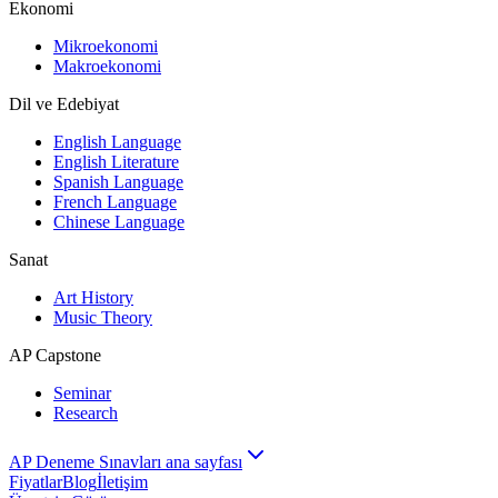
Ekonomi
Mikroekonomi
Makroekonomi
Dil ve Edebiyat
English Language
English Literature
Spanish Language
French Language
Chinese Language
Sanat
Art History
Music Theory
AP Capstone
Seminar
Research
AP Deneme Sınavları ana sayfası
Fiyatlar
Blog
İletişim