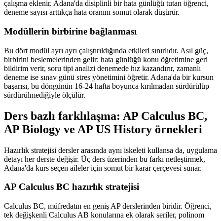
çalışma eklenir. Adana'da disiplinli bir hata günlüğü tutan öğrenci,
deneme sayısı arttıkça hata oranını somut olarak düşürür.
Modüllerin birbirine bağlanması
Bu dört modül ayrı ayrı çalıştırıldığında etkileri sınırlıdır. Asıl güç,
birbirini beslemelerinden gelir: hata günlüğü konu öğretimine geri
bildirim verir, soru tipi analizi denemede hız kazandırır, zamanlı
deneme ise sınav günü stres yönetimini öğretir. Adana'da bir kursun
başarısı, bu döngünün 16-24 hafta boyunca kırılmadan sürdürülüp
sürdürülmediğiyle ölçülür.
Ders bazlı farklılaşma: AP Calculus BC,
AP Biology ve AP US History örnekleri
Hazırlık stratejisi dersler arasında aynı iskeleti kullansa da, uygulama
detayı her derste değişir. Üç ders üzerinden bu farkı netleştirmek,
Adana'da kurs seçen aileler için somut bir karar çerçevesi sunar.
AP Calculus BC hazırlık stratejisi
Calculus BC, müfredatın en geniş AP derslerinden biridir. Öğrenci,
tek değişkenli Calculus AB konularına ek olarak seriler, polinom