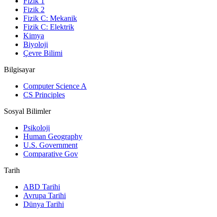
Fizik 1
Fizik 2
Fizik C: Mekanik
Fizik C: Elektrik
Kimya
Biyoloji
Çevre Bilimi
Bilgisayar
Computer Science A
CS Principles
Sosyal Bilimler
Psikoloji
Human Geography
U.S. Government
Comparative Gov
Tarih
ABD Tarihi
Avrupa Tarihi
Dünya Tarihi