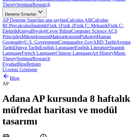
Theory
Seminar
Research
Deneme Sınavları
AP Deneme Sınavları ana sayfası
Calculus AB
Calculus
BC
Precalculus
İstatistik
Fizik 1
Fizik 2
Fizik C: Mekanik
Fizik C:
Elektrik
Kimya
Biyoloji
Çevre Bilimi
Computer Science A
CS
Principles
Mikroekonomi
Makroekonomi
Psikoloji
Human
Geography
U.S. Government
Comparative Gov
ABD Tarihi
Avrupa
Tarihi
Dünya Tarihi
English Language
English Literature
Spanish
Language
French Language
Chinese Language
Art History
Music
Theory
Seminar
Research
Fiyatlar
Blog
İletişim
Ücretsiz Görüşme
Blog
AP
Adana AP kursunda 8 haftalık
müfredat haritası ve modül
tasarımı