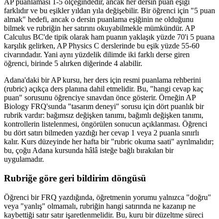
AP puanlaması 1-5 ölçeğindedir, ancak her dersin puan eşiği
farklıdır ve bu eşikler yıldan yıla değişebilir. Bir öğrenci için "5 puan
almak" hedefi, ancak o dersin puanlama eşiğinin ne olduğunu
bilmek ve rubriğin her satırını okuyabilmekle mümkündür. AP
Calculus BC'de tipik olarak ham puanın yaklaşık yüzde 70'i 5 puana
karşılık gelirken, AP Physics C derslerinde bu eşik yüzde 55-60
civarındadır. Yani aynı yüzdelik dilimde iki farklı derse giren
öğrenci, birinde 5 alırken diğerinde 4 alabilir.
Adana'daki bir AP kursu, her ders için resmi puanlama rehberini
(rubric) açıkça ders planına dahil etmelidir. Bu, "hangi cevap kaç
puan" sorusunu öğrenciye sınavdan önce gösterir. Örneğin AP
Biology FRQ'sunda "tasarım deneyi" sorusu için dört puanlık bir
rubrik vardır: bağımsız değişken tanımı, bağımlı değişken tanımı,
kontrollerin listelenmesi, öngörülen sonucun açıklanması. Öğrenci
bu dört satırı bilmeden yazdığı her cevap 1 veya 2 puanla sınırlı
kalır. Kurs düzeyinde her hafta bir "rubric okuma saati" ayrılmalıdır;
bu, çoğu Adana kursunda hâlâ isteğe bağlı bırakılan bir
uygulamadır.
Rubriğe göre geri bildirim döngüsü
Öğrenci bir FRQ yazdığında, öğretmenin yorumu yalnızca "doğru"
veya "yanlış" olmamalı, rubriğin hangi satırında ne kazanıp ne
kaybettiği satır satır işaretlenmelidir. Bu, kuru bir düzeltme süreci