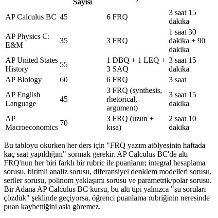
Sayısı
3 saat 15
AP Calculus BC
45
6 FRQ
dakika
1 saat 30
AP Physics C:
35
3 FRQ
dakika + 90
E&M
dakika
AP United States
1 DBQ + 1 LEQ +
3 saat 15
55
History
3 SAQ
dakika
AP Biology
60
6 FRQ
3 saat
3 FRQ (synthesis,
AP English
3 saat 15
45
rhetorical,
Language
dakika
argument)
AP
3 FRQ (uzun +
2 saat 10
70
Macroeconomics
kısa)
dakika
Bu tabloyu okurken her ders için "FRQ yazım atölyesinin haftada
kaç saat yapıldığını" sormak gerekir. AP Calculus BC'de altı
FRQ'nun her biri farklı bir rubric ile puanlanır; integral hesaplama
sorusu, birimli analiz sorusu, diferansiyel denklem modelleri sorusu,
seriler sorusu, polinom yaklaşımı sorusu ve parametrik/polar sorusu.
Bir Adana AP Calculus BC kursu, bu altı tipi yalnızca "şu soruları
çözdük" şeklinde geçiyorsa, öğrenci puanlama rubriğinin neresinde
puan kaybettiğini asla göremez.