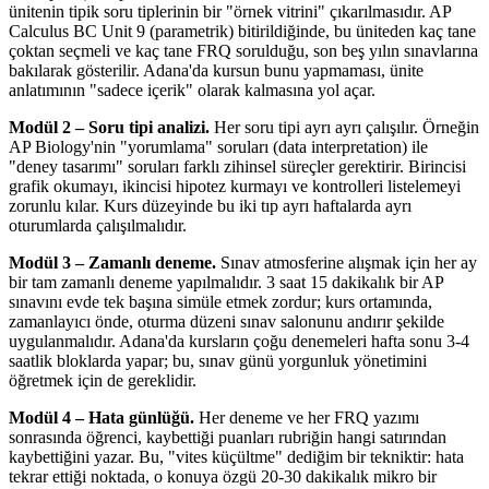
ünitenin tipik soru tiplerinin bir "örnek vitrini" çıkarılmasıdır. AP
Calculus BC Unit 9 (parametrik) bitirildiğinde, bu üniteden kaç tane
çoktan seçmeli ve kaç tane FRQ sorulduğu, son beş yılın sınavlarına
bakılarak gösterilir. Adana'da kursun bunu yapmaması, ünite
anlatımının "sadece içerik" olarak kalmasına yol açar.
Modül 2 – Soru tipi analizi.
Her soru tipi ayrı ayrı çalışılır. Örneğin
AP Biology'nin "yorumlama" soruları (data interpretation) ile
"deney tasarımı" soruları farklı zihinsel süreçler gerektirir. Birincisi
grafik okumayı, ikincisi hipotez kurmayı ve kontrolleri listelemeyi
zorunlu kılar. Kurs düzeyinde bu iki tıp ayrı haftalarda ayrı
oturumlarda çalışılmalıdır.
Modül 3 – Zamanlı deneme.
Sınav atmosferine alışmak için her ay
bir tam zamanlı deneme yapılmalıdır. 3 saat 15 dakikalık bir AP
sınavını evde tek başına simüle etmek zordur; kurs ortamında,
zamanlayıcı önde, oturma düzeni sınav salonunu andırır şekilde
uygulanmalıdır. Adana'da kursların çoğu denemeleri hafta sonu 3-4
saatlik bloklarda yapar; bu, sınav günü yorgunluk yönetimini
öğretmek için de gereklidir.
Modül 4 – Hata günlüğü.
Her deneme ve her FRQ yazımı
sonrasında öğrenci, kaybettiği puanları rubriğin hangi satırından
kaybettiğini yazar. Bu, "vites küçültme" dediğim bir tekniktir: hata
tekrar ettiği noktada, o konuya özgü 20-30 dakikalık mikro bir