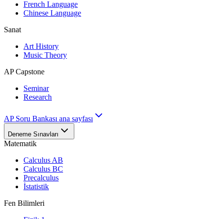
French Language
Chinese Language
Sanat
Art History
Music Theory
AP Capstone
Seminar
Research
AP Soru Bankası ana sayfası
Deneme Sınavları
Matematik
Calculus AB
Calculus BC
Precalculus
İstatistik
Fen Bilimleri