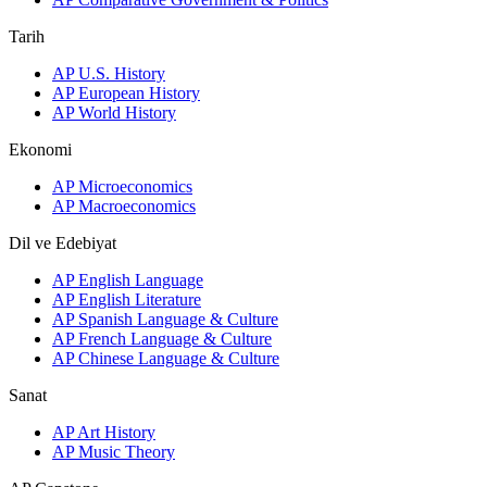
Tarih
AP U.S. History
AP European History
AP World History
Ekonomi
AP Microeconomics
AP Macroeconomics
Dil ve Edebiyat
AP English Language
AP English Literature
AP Spanish Language & Culture
AP French Language & Culture
AP Chinese Language & Culture
Sanat
AP Art History
AP Music Theory