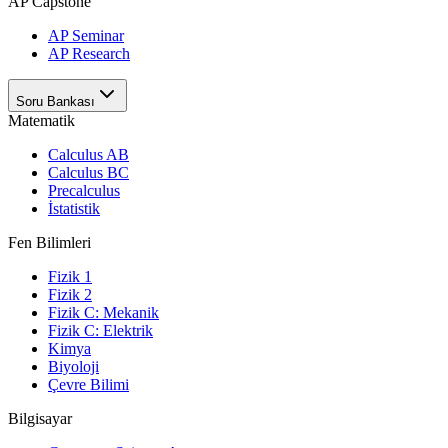
AP Capstone
AP Seminar
AP Research
Soru Bankası
Matematik
Calculus AB
Calculus BC
Precalculus
İstatistik
Fen Bilimleri
Fizik 1
Fizik 2
Fizik C: Mekanik
Fizik C: Elektrik
Kimya
Biyoloji
Çevre Bilimi
Bilgisayar