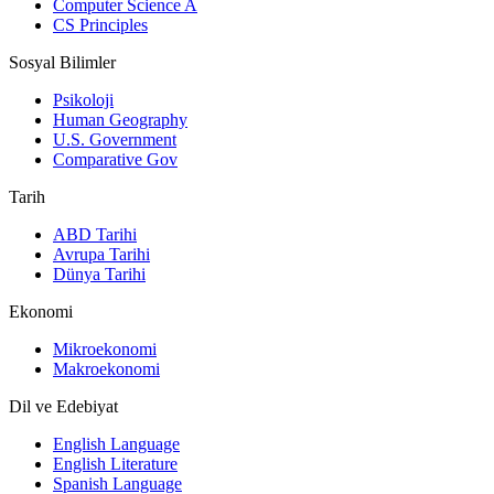
Computer Science A
CS Principles
Sosyal Bilimler
Psikoloji
Human Geography
U.S. Government
Comparative Gov
Tarih
ABD Tarihi
Avrupa Tarihi
Dünya Tarihi
Ekonomi
Mikroekonomi
Makroekonomi
Dil ve Edebiyat
English Language
English Literature
Spanish Language