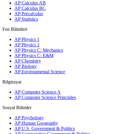
AP Calculus AB
AP Calculus BC
AP Precalculus
AP Statistics
Fen Bilimleri
AP Physics 1
AP Physics 2
AP Physics C: Mechanics
AP Physics C: E&M
AP Chemistry
AP Biology
AP Environmental Science
Bilgisayar
AP Computer Science A
AP Computer Science Principles
Sosyal Bilimler
AP Psychology
AP Human Geography
AP U.S. Government & Politics
AP Comparative Government & Politics