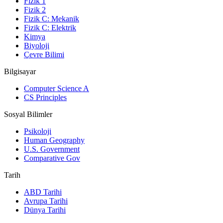
Fizik 1
Fizik 2
Fizik C: Mekanik
Fizik C: Elektrik
Kimya
Biyoloji
Çevre Bilimi
Bilgisayar
Computer Science A
CS Principles
Sosyal Bilimler
Psikoloji
Human Geography
U.S. Government
Comparative Gov
Tarih
ABD Tarihi
Avrupa Tarihi
Dünya Tarihi