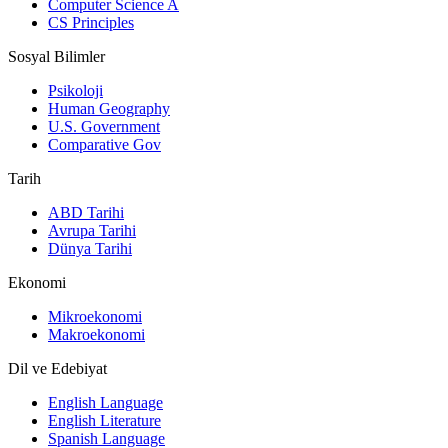
Computer Science A
CS Principles
Sosyal Bilimler
Psikoloji
Human Geography
U.S. Government
Comparative Gov
Tarih
ABD Tarihi
Avrupa Tarihi
Dünya Tarihi
Ekonomi
Mikroekonomi
Makroekonomi
Dil ve Edebiyat
English Language
English Literature
Spanish Language