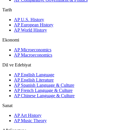
Tarih
AP U.S. History
AP European History
AP World History
Ekonomi
AP Microeconomics
AP Macroeconomics
Dil ve Edebiyat
AP English Language
AP English Literature
AP Spanish Language & Culture
AP French Language & Culture
AP Chinese Language & Culture
Sanat
AP Art History
AP Music Theory