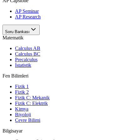
AP Capstone
AP Seminar
AP Research
Soru Bankası
Matematik
Calculus AB
Calculus BC
Precalculus
İstatistik
Fen Bilimleri
Fizik 1
Fizik 2
Fizik C: Mekanik
Fizik C: Elektrik
Kimya
Biyoloji
Çevre Bilimi
Bilgisayar