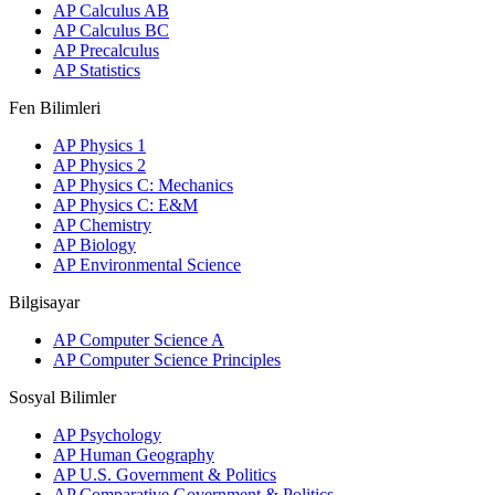
AP Calculus AB
AP Calculus BC
AP Precalculus
AP Statistics
Fen Bilimleri
AP Physics 1
AP Physics 2
AP Physics C: Mechanics
AP Physics C: E&M
AP Chemistry
AP Biology
AP Environmental Science
Bilgisayar
AP Computer Science A
AP Computer Science Principles
Sosyal Bilimler
AP Psychology
AP Human Geography
AP U.S. Government & Politics
AP Comparative Government & Politics