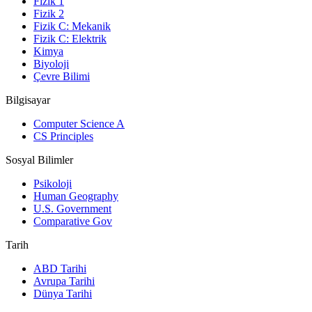
Fizik 1
Fizik 2
Fizik C: Mekanik
Fizik C: Elektrik
Kimya
Biyoloji
Çevre Bilimi
Bilgisayar
Computer Science A
CS Principles
Sosyal Bilimler
Psikoloji
Human Geography
U.S. Government
Comparative Gov
Tarih
ABD Tarihi
Avrupa Tarihi
Dünya Tarihi