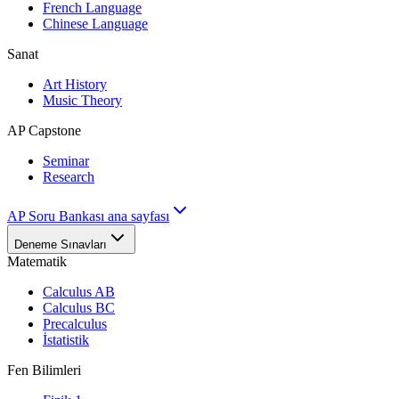
French Language
Chinese Language
Sanat
Art History
Music Theory
AP Capstone
Seminar
Research
AP Soru Bankası ana sayfası
Deneme Sınavları
Matematik
Calculus AB
Calculus BC
Precalculus
İstatistik
Fen Bilimleri