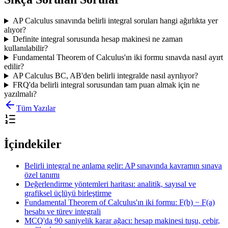
AP Calculus sınavında belirli integral soruları hangi ağırlıkta yer
alıyor?
Definite integral sorusunda hesap makinesi ne zaman
kullanılabilir?
Fundamental Theorem of Calculus'ın iki formu sınavda nasıl ayırt
edilir?
AP Calculus BC, AB'den belirli integralde nasıl ayrılıyor?
FRQ'da belirli integral sorusundan tam puan almak için ne
yazılmalı?
Tüm Yazılar
İçindekiler
Belirli integral ne anlama gelir: AP sınavında kavramın sınava
özel tanımı
Değerlendirme yöntemleri haritası: analitik, sayısal ve
grafiksel üçlüyü birleştirme
Fundamental Theorem of Calculus'ın iki formu: F(b) − F(a)
hesabı ve türev integrali
MCQ'da 90 saniyelik karar ağacı: hesap makinesi tuşu, cebir,