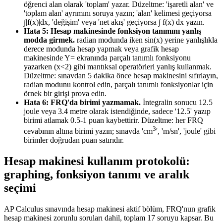
öğrenci alan olarak 'toplam' yazar. Düzeltme: 'işaretli alan' ve
'toplam alan' ayrımını soruya yazın; 'alan' kelimesi geçiyorsa
∫|f(x)|dx, 'değişim' veya 'net akış' geçiyorsa ∫ f(x) dx yazın.
Hata 5: Hesap makinesinde fonksiyon tanımını yanlış
modda girmek.
radian modunda iken sin(x) yerine yanlışlıkla
derece modunda hesap yapmak veya grafik hesap
makinesinde Y= ekranında parçalı tanımlı fonksiyonu
yazarken (x<2) gibi mantıksal operatörleri yanlış kullanmak.
Düzeltme: sınavdan 5 dakika önce hesap makinesini sıfırlayın,
radian modunu kontrol edin, parçalı tanımlı fonksiyonlar için
örnek bir girişi prova edin.
Hata 6: FRQ'da birimi yazmamak.
İntegralin sonucu 12.5
joule veya 3.4 metre olarak istendiğinde, sadece '12.5' yazıp
birimi atlamak 0.5-1 puan kaybettirir. Düzeltme: her FRQ
3
cevabının altına birimi yazın; sınavda 'cm
', 'm/sn', 'joule' gibi
birimler doğrudan puan satırıdır.
Hesap makinesi kullanım protokolü:
graphing, fonksiyon tanımı ve aralık
seçimi
AP Calculus sınavında hesap makinesi aktif bölüm, FRQ'nun grafik
hesap makinesi zorunlu soruları dahil, toplam 17 soruyu kapsar. Bu