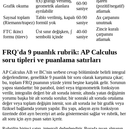
f(x) grafiği verilmiş,
İşareti
60-90
Grafik okuma
geometrik alanlara
(pozitif/negatif)
saniye
ayrılabilir
atlamak
Sayısal toplam
Tablo verilmiş, kapalı
60-90
Δx çarpanını
(Riemann/trapez)
formül yok
saniye
unutmak
Zincir kuralı
FTC ikinci
Üst sınır değişken, ∫
40-60
çarpanını
formu (türev)
sembolü içinde
saniye
atlamak
FRQ'da 9 puanlık rubrik: AP Calculus
soru tipleri ve puanlama satırları
AP Calculus AB ve BC'nin serbest cevap bölümünde belirli integral
değerlendirme, genellikle 9 puanlık bir soru olarak karşımıza çıkar;
bu, toplam FRQ puanının yüzde yirmi beşine karşılık gelir. Sorunun
yapısı standarttır: bir parabol, üstel veya trigonometrik fonksiyon
verilir, integralin değeri bir alt soruda istenir, altında yatan değişimin
yorumu başka bir alt soruda sorulur, bir sonraki alt soruda ortalama
değer veya toplam değişim istenir, son alt soruda ise bir grafik veya
fiziksel bağlamda yorum yapılır. Bu yapı, adayın aynı fonksiyon
üzerinde dört ayrı beceriyi art arda göstermesini sağlar ve rubrik, her
alt soru için ayrı puan satırı içerir.
Rubriğin birinci satırı, integrali değerlendirir. Burada puan almanın