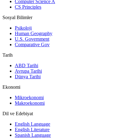
Computer Science A
CS Principles
Sosyal Bilimler
Psikoloji
Human Geography
U.S. Government
Comparative Gov
Tarih
ABD Tarihi
Avrupa Tarihi
Dünya Tarihi
Ekonomi
Mikroekonomi
Makroekonomi
Dil ve Edebiyat
English Language
English Literature
Spanish Language