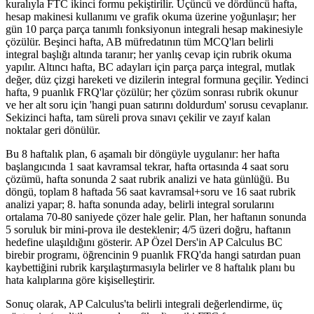
kuralıyla FTC ikinci formu pekiştirilir. Üçüncü ve dördüncü hafta,
hesap makinesi kullanımı ve grafik okuma üzerine yoğunlaşır; her
gün 10 parça parça tanımlı fonksiyonun integrali hesap makinesiyle
çözülür. Beşinci hafta, AB müfredatının tüm MCQ'ları belirli
integral başlığı altında taranır; her yanlış cevap için rubrik okuma
yapılır. Altıncı hafta, BC adayları için parça parça integral, mutlak
değer, düz çizgi hareketi ve dizilerin integral formuna geçilir. Yedinci
hafta, 9 puanlık FRQ'lar çözülür; her çözüm sonrası rubrik okunur
ve her alt soru için 'hangi puan satırını doldurdum' sorusu cevaplanır.
Sekizinci hafta, tam süreli prova sınavı çekilir ve zayıf kalan
noktalar geri dönülür.
Bu 8 haftalık plan, 6 aşamalı bir döngüyle uygulanır: her hafta
başlangıcında 1 saat kavramsal tekrar, hafta ortasında 4 saat soru
çözümü, hafta sonunda 2 saat rubrik analizi ve hata günlüğü. Bu
döngü, toplam 8 haftada 56 saat kavramsal+soru ve 16 saat rubrik
analizi yapar; 8. hafta sonunda aday, belirli integral sorularını
ortalama 70-80 saniyede çözer hale gelir. Plan, her haftanın sonunda
5 soruluk bir mini-prova ile desteklenir; 4/5 üzeri doğru, haftanın
hedefine ulaşıldığını gösterir. AP Özel Ders'in AP Calculus BC
birebir programı, öğrencinin 9 puanlık FRQ'da hangi satırdan puan
kaybettiğini rubrik karşılaştırmasıyla belirler ve 8 haftalık planı bu
hata kalıplarına göre kişiselleştirir.
Sonuç olarak, AP Calculus'ta belirli integrali değerlendirme, üç