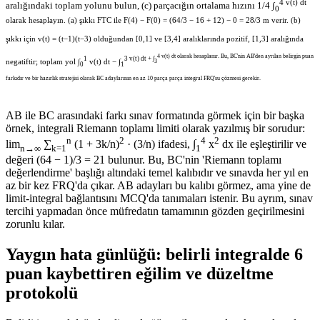
4 v(t) dt
aralığındaki toplam yolunu bulun, (c) parçacığın ortalama hızını 1/4 ∫
0
olarak hesaplayın. (a) şıkkı FTC ile F(4) − F(0) = (64/3 − 16 + 12) − 0 = 28/3 m verir. (b)
şıkkı için v(t) = (t−1)(t−3) olduğundan [0,1] ve [3,4] aralıklarında pozitif, [1,3] aralığında
4 v(t) dt olarak hesaplanır. Bu, BC'nin AB'den ayrılan belirgin puan
1
3 v(t) dt + ∫
negatiftir; toplam yol ∫
v(t) dt − ∫
3
0
1
farkıdır ve bir hazırlık stratejisi olarak BC adaylarının en az 10 parça parça integral FRQ'su çözmesi gerekir.
AB ile BC arasındaki farkı sınav formatında görmek için bir başka
örnek, integrali Riemann toplamı limiti olarak yazılmış bir sorudur:
n
2
4
2
lim
∑
(1 + 3k/n)
· (3/n) ifadesi, ∫
x
dx ile eşleştirilir ve
n→∞
k=1
1
değeri (64 − 1)/3 = 21 bulunur. Bu, BC'nin 'Riemann toplamı
değerlendirme' başlığı altındaki temel kalıbıdır ve sınavda her yıl en
az bir kez FRQ'da çıkar. AB adayları bu kalıbı görmez, ama yine de
limit-integral bağlantısını MCQ'da tanımaları istenir. Bu ayrım, sınav
tercihi yapmadan önce müfredatın tamamının gözden geçirilmesini
zorunlu kılar.
Yaygın hata günlüğü: belirli integralde 6
puan kaybettiren eğilim ve düzeltme
protokolü