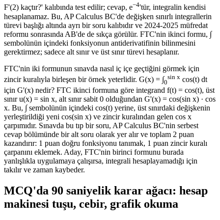
−4
F'(2) kaçtır?' kalıbında test edilir; cevap, e
'tür, integralin kendisi
hesaplanamaz. Bu, AP Calculus BC'de değişken sınırlı integrallerin
türevi başlığı altında ayrı bir soru kalıbıdır ve 2024-2025 müfredat
reformu sonrasında AB'de de sıkça görülür. FTC'nin ikinci formu, ∫
sembolünün içindeki fonksiyonun antiderivatifinin bilinmesini
gerektirmez; sadece alt sınır ve üst sınır türevi hesaplanır.
FTC'nin iki formunun sınavda nasıl iç içe geçtiğini görmek için
sin x
zincir kuralıyla birleşen bir örnek yeterlidir. G(x) = ∫
cos(t) dt
0
için G'(x) nedir? FTC ikinci formuna göre integrand f(t) = cos(t), üst
sınır u(x) = sin x, alt sınır sabit 0 olduğundan G'(x) = cos(sin x) · cos
x. Bu, ∫ sembolünün içindeki cos(t) yerine, üst sınırdaki değişkenin
yerleştirildiği yeni cos(sin x) ve zincir kuralından gelen cos x
çarpımıdır. Sınavda bu tıp bir soru, AP Calculus BC'nin serbest
cevap bölümünde bir alt soru olarak yer alır ve toplam 2 puan
kazandırır: 1 puan doğru fonksiyonu tanımak, 1 puan zincir kuralı
çarpanını eklemek. Aday, FTC'nin birinci formunu burada
yanlışlıkla uygulamaya çalışırsa, integrali hesaplayamadığı için
takılır ve zaman kaybeder.
MCQ'da 90 saniyelik karar ağacı: hesap
makinesi tuşu, cebir, grafik okuma