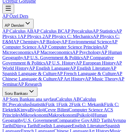
Ücretsiz Görüşme
AP Özel Ders
AP Dersleri
AP Calculus AB
AP Calculus BC
AP Precalculus
AP Statistics
AP
Physics 1
AP Physics 2
AP Physics C: Mechanics
AP Physics C:
E&M
AP Chemistry
AP Biology
AP Environmental Science
AP
Computer Science A
AP Computer Science Principles
AP
Microeconomics
AP Macroeconomics
AP Psychology
AP Human
Geography
AP U.S. Government & Politics
AP Comparative
Government & Politics
AP U.S. History
AP European History
AP
World History
AP English Language
AP English Literature
AP
Spanish Language & Culture
AP French Language & Culture
AP
Chinese Language & Culture
AP Art History
AP Music Theory
AP
Seminar
AP Research
Soru Bankası
AP Soru Bankası ana sayfası
Calculus AB
Calculus
BC
Precalculus
İstatistik
Fizik 1
Fizik 2
Fizik C: Mekanik
Fizik C:
Elektrik
Kimya
Biyoloji
Çevre Bilimi
Computer Science A
CS
Principles
Mikroekonomi
Makroekonomi
Psikoloji
Human
Geography
U.S. Government
Comparative Gov
ABD Tarihi
Avrupa
Tarihi
Dünya Tarihi
English Language
English Literature
Spanish
Language
French Language
Chinese Language
Art History
Music