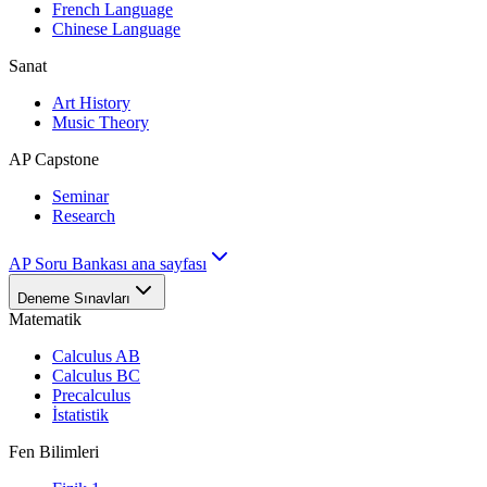
French Language
Chinese Language
Sanat
Art History
Music Theory
AP Capstone
Seminar
Research
AP Soru Bankası ana sayfası
Deneme Sınavları
Matematik
Calculus AB
Calculus BC
Precalculus
İstatistik
Fen Bilimleri