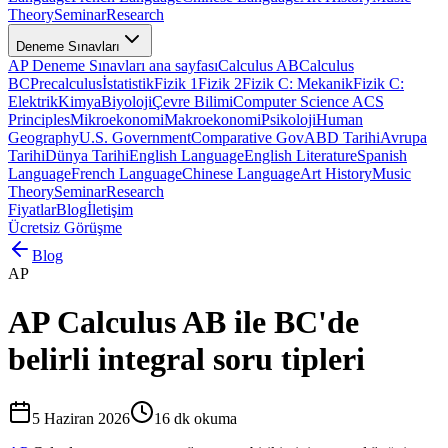
Theory
Seminar
Research
Deneme Sınavları
AP Deneme Sınavları ana sayfası
Calculus AB
Calculus
BC
Precalculus
İstatistik
Fizik 1
Fizik 2
Fizik C: Mekanik
Fizik C:
Elektrik
Kimya
Biyoloji
Çevre Bilimi
Computer Science A
CS
Principles
Mikroekonomi
Makroekonomi
Psikoloji
Human
Geography
U.S. Government
Comparative Gov
ABD Tarihi
Avrupa
Tarihi
Dünya Tarihi
English Language
English Literature
Spanish
Language
French Language
Chinese Language
Art History
Music
Theory
Seminar
Research
Fiyatlar
Blog
İletişim
Ücretsiz Görüşme
Blog
AP
AP Calculus AB ile BC'de
belirli integral soru tipleri
5 Haziran 2026
16
dk okuma