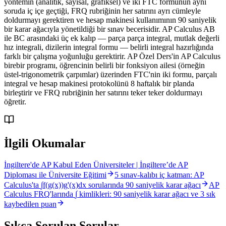
yöntemin (analitik, sayısal, grafiksel) ve iki FTC formunun aynı
soruda iç içe geçtiği, FRQ rubriğinin her satırını ayrı cümleyle
doldurmayı gerektiren ve hesap makinesi kullanımının 90 saniyelik
bir karar ağacıyla yönetildiği bir sınav becerisidir. AP Calculus AB
ile BC arasındaki üç ek kalıp — parça parça integral, mutlak değerli
hız integrali, dizilerin integral formu — belirli integral hazırlığında
farklı bir çalışma yoğunluğu gerektirir. AP Özel Ders'in AP Calculus
birebir programı, öğrencinin belirli bir fonksiyon ailesi (örneğin
üstel-trigonometrik çarpımlar) üzerinden FTC'nin iki formu, parçalı
integral ve hesap makinesi protokolünü 8 haftalık bir planda
birleştirir ve FRQ rubriğinin her satırını teker teker doldurmayı
öğretir.
İlgili Okumalar
İngiltere'de AP Kabul Eden Üniversiteler | İngiltere’de AP
Diploması ile Üniversite Eğitimi
5 sınav-kalıbı iç katman: AP
Calculus'ta ∫f(g(x))g'(x)dx sorularında 90 saniyelik karar ağacı
AP
Calculus FRQ'larında ∫ kimlikleri: 90 saniyelik karar ağacı ve 3 sık
kaybedilen puan
Sıkça Sorulan Sorular