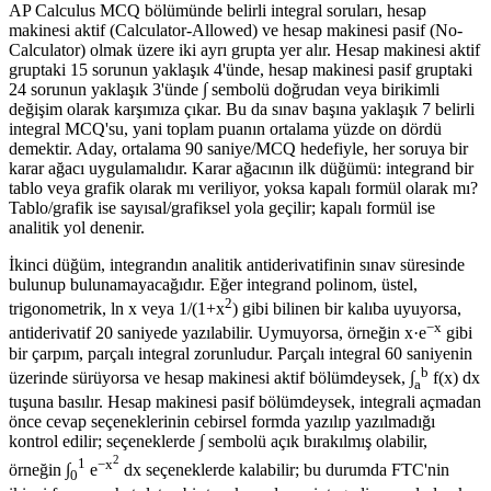
AP Calculus MCQ bölümünde belirli integral soruları, hesap
makinesi aktif (Calculator-Allowed) ve hesap makinesi pasif (No-
Calculator) olmak üzere iki ayrı grupta yer alır. Hesap makinesi aktif
gruptaki 15 sorunun yaklaşık 4'ünde, hesap makinesi pasif gruptaki
24 sorunun yaklaşık 3'ünde ∫ sembolü doğrudan veya birikimli
değişim olarak karşımıza çıkar. Bu da sınav başına yaklaşık 7 belirli
integral MCQ'su, yani toplam puanın ortalama yüzde on dördü
demektir. Aday, ortalama 90 saniye/MCQ hedefiyle, her soruya bir
karar ağacı uygulamalıdır. Karar ağacının ilk düğümü: integrand bir
tablo veya grafik olarak mı veriliyor, yoksa kapalı formül olarak mı?
Tablo/grafik ise sayısal/grafiksel yola geçilir; kapalı formül ise
analitik yol denenir.
İkinci düğüm, integrandın analitik antiderivatifinin sınav süresinde
bulunup bulunamayacağıdır. Eğer integrand polinom, üstel,
2
trigonometrik, ln x veya 1/(1+x
) gibi bilinen bir kalıba uyuyorsa,
−x
antiderivatif 20 saniyede yazılabilir. Uymuyorsa, örneğin x·e
gibi
bir çarpım, parçalı integral zorunludur. Parçalı integral 60 saniyenin
b
üzerinde sürüyorsa ve hesap makinesi aktif bölümdeysek, ∫
f(x) dx
a
tuşuna basılır. Hesap makinesi pasif bölümdeysek, integrali açmadan
önce cevap seçeneklerinin cebirsel formda yazılıp yazılmadığı
kontrol edilir; seçeneklerde ∫ sembolü açık bırakılmış olabilir,
2
1
−x
örneğin ∫
e
dx seçeneklerde kalabilir; bu durumda FTC'nin
0