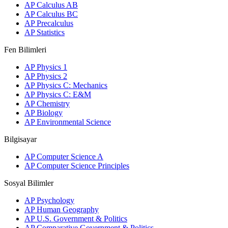
AP Calculus AB
AP Calculus BC
AP Precalculus
AP Statistics
Fen Bilimleri
AP Physics 1
AP Physics 2
AP Physics C: Mechanics
AP Physics C: E&M
AP Chemistry
AP Biology
AP Environmental Science
Bilgisayar
AP Computer Science A
AP Computer Science Principles
Sosyal Bilimler
AP Psychology
AP Human Geography
AP U.S. Government & Politics
AP Comparative Government & Politics