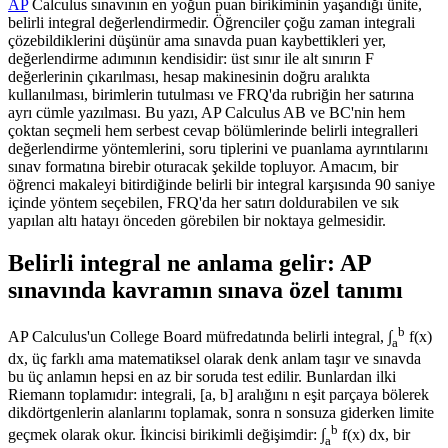
AP
Calculus sınavının en yoğun puan birikiminin yaşandığı ünite,
belirli integral değerlendirmedir. Öğrenciler çoğu zaman integrali
çözebildiklerini düşünür ama sınavda puan kaybettikleri yer,
değerlendirme adımının kendisidir: üst sınır ile alt sınırın F
değerlerinin çıkarılması, hesap makinesinin doğru aralıkta
kullanılması, birimlerin tutulması ve FRQ'da rubriğin her satırına
ayrı cümle yazılması. Bu yazı, AP Calculus AB ve BC'nin hem
çoktan seçmeli hem serbest cevap bölümlerinde belirli integralleri
değerlendirme yöntemlerini, soru tiplerini ve puanlama ayrıntılarını
sınav formatına birebir oturacak şekilde topluyor. Amacım, bir
öğrenci makaleyi bitirdiğinde belirli bir integral karşısında 90 saniye
içinde yöntem seçebilen, FRQ'da her satırı doldurabilen ve sık
yapılan altı hatayı önceden görebilen bir noktaya gelmesidir.
Belirli integral ne anlama gelir: AP
sınavında kavramın sınava özel tanımı
b
AP Calculus'un College Board müfredatında belirli integral, ∫
f(x)
a
dx, üç farklı ama matematiksel olarak denk anlam taşır ve sınavda
bu üç anlamın hepsi en az bir soruda test edilir. Bunlardan ilki
Riemann toplamıdır: integrali, [a, b] aralığını n eşit parçaya bölerek
dikdörtgenlerin alanlarını toplamak, sonra n sonsuza giderken limite
b
geçmek olarak okur. İkincisi birikimli değişimdir: ∫
f(x) dx, bir
a