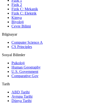
Fizik 1
Fizik 2
Fizik C: Mekanik
Fizik C: Elektrik
Kimya
Biyoloji
Çevre Bilimi
Bilgisayar
Computer Science A
CS Principles
Sosyal Bilimler
Psikoloji
Human Geography
U.S. Government
Comparative Gov
Tarih
ABD Tarihi
Avrupa Tarihi
Dünya Tarihi