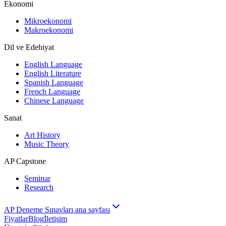
Ekonomi
Mikroekonomi
Makroekonomi
Dil ve Edebiyat
English Language
English Literature
Spanish Language
French Language
Chinese Language
Sanat
Art History
Music Theory
AP Capstone
Seminar
Research
AP Deneme Sınavları ana sayfası
Fiyatlar
Blog
İletişim