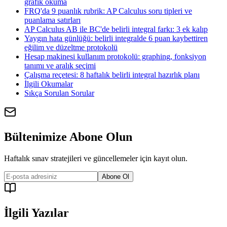
grafik okuma
FRQ'da 9 puanlık rubrik: AP Calculus soru tipleri ve
puanlama satırları
AP Calculus AB ile BC'de belirli integral farkı: 3 ek kalıp
Yaygın hata günlüğü: belirli integralde 6 puan kaybettiren
eğilim ve düzeltme protokolü
Hesap makinesi kullanım protokolü: graphing, fonksiyon
tanımı ve aralık seçimi
Çalışma reçetesi: 8 haftalık belirli integral hazırlık planı
İlgili Okumalar
Sıkça Sorulan Sorular
Bültenimize Abone Olun
Haftalık sınav stratejileri ve güncellemeler için kayıt olun.
Abone Ol
İlgili Yazılar