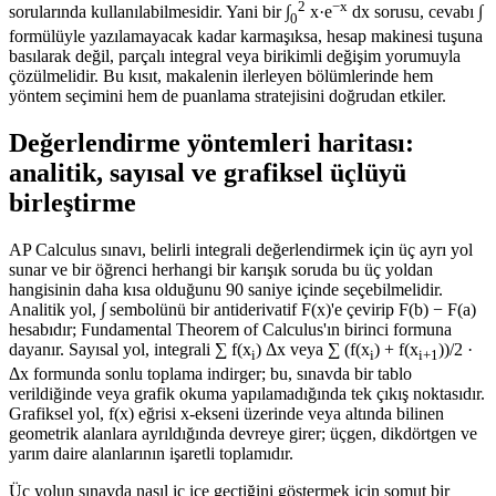
2
−x
sorularında kullanılabilmesidir. Yani bir ∫
x·e
dx sorusu, cevabı ∫
0
formülüyle yazılamayacak kadar karmaşıksa, hesap makinesi tuşuna
basılarak değil, parçalı integral veya birikimli değişim yorumuyla
çözülmelidir. Bu kısıt, makalenin ilerleyen bölümlerinde hem
yöntem seçimini hem de puanlama stratejisini doğrudan etkiler.
Değerlendirme yöntemleri haritası:
analitik, sayısal ve grafiksel üçlüyü
birleştirme
AP Calculus sınavı, belirli integrali değerlendirmek için üç ayrı yol
sunar ve bir öğrenci herhangi bir karışık soruda bu üç yoldan
hangisinin daha kısa olduğunu 90 saniye içinde seçebilmelidir.
Analitik yol, ∫ sembolünü bir antiderivatif F(x)'e çevirip F(b) − F(a)
hesabıdır; Fundamental Theorem of Calculus'ın birinci formuna
dayanır. Sayısal yol, integrali ∑ f(x
) Δx veya ∑ (f(x
) + f(x
))/2 ·
i
i
i+1
Δx formunda sonlu toplama indirger; bu, sınavda bir tablo
verildiğinde veya grafik okuma yapılamadığında tek çıkış noktasıdır.
Grafiksel yol, f(x) eğrisi x-ekseni üzerinde veya altında bilinen
geometrik alanlara ayrıldığında devreye girer; üçgen, dikdörtgen ve
yarım daire alanlarının işaretli toplamıdır.
Üç yolun sınavda nasıl iç içe geçtiğini göstermek için somut bir