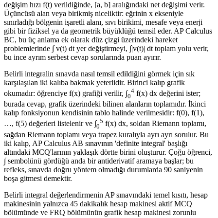
değişim hızı f(t) verildiğinde, [a, b] aralığındaki net değişimi verir.
Üçüncüsü alan veya birikmiş niceliktir: eğrinin x ekseniyle
sınırladığı bölgenin işaretli alanı, sıvı birikimi, mesafe veya enerji
gibi bir fiziksel ya da geometrik büyüklüğü temsil eder. AP Calculus
BC, bu üç anlama ek olarak düz çizgi üzerindeki hareket
problemlerinde ∫ v(t) dt yer değiştirmeyi, ∫|v(t)| dt toplam yolu verir,
bu ince ayrım serbest cevap sorularında puan ayırır.
Belirli integralin sınavda nasıl temsil edildiğini görmek için sık
karşılaşılan iki kalıba bakmak yeterlidir. Birinci kalıp grafik
4
okumadır: öğrenciye f(x) grafiği verilir, ∫
f(x) dx değerini ister;
0
burada cevap, grafik üzerindeki bilinen alanların toplamıdır. İkinci
kalıp fonksiyonun kendisinin tablo halinde verilmesidir: f(0), f(1),
5
…, f(5) değerleri listelenir ve ∫
f(x) dx, soldan Riemann toplamı,
0
sağdan Riemann toplamı veya trapez kuralıyla ayrı ayrı sorulur. Bu
iki kalıp, AP Calculus AB sınavının 'definite integral' başlığı
altındaki MCQ'larının yaklaşık dörtte birini oluşturur. Çoğu öğrenci,
∫ sembolünü gördüğü anda bir antiderivatif aramaya başlar; bu
refleks, sınavda doğru yöntem olmadığı durumlarda 90 saniyenin
boşa gitmesi demektir.
Belirli integral değerlendirmenin AP sınavındaki temel kısıtı, hesap
makinesinin yalnızca 45 dakikalık hesap makinesi aktif MCQ
bölümünde ve FRQ bölümünün grafik hesap makinesi zorunlu