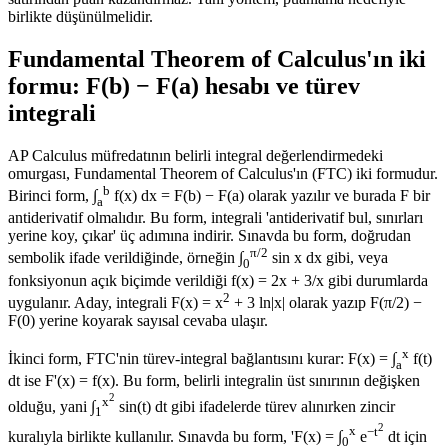
birlikte düşünülmelidir.
Fundamental Theorem of Calculus'ın iki
formu: F(b) − F(a) hesabı ve türev
integrali
AP Calculus müfredatının belirli integral değerlendirmedeki
omurgası, Fundamental Theorem of Calculus'ın (FTC) iki formudur.
b
Birinci form, ∫
f(x) dx = F(b) − F(a) olarak yazılır ve burada F bir
a
antiderivatif olmalıdır. Bu form, integrali 'antiderivatif bul, sınırları
yerine koy, çıkar' üç adımına indirir. Sınavda bu form, doğrudan
π/2
sembolik ifade verildiğinde, örneğin ∫
sin x dx gibi, veya
0
fonksiyonun açık biçimde verildiği f(x) = 2x + 3/x gibi durumlarda
2
uygulanır. Aday, integrali F(x) = x
+ 3 ln|x| olarak yazıp F(π/2) −
F(0) yerine koyarak sayısal cevaba ulaşır.
x
İkinci form, FTC'nin türev-integral bağlantısını kurar: F(x) = ∫
f(t)
a
dt ise F'(x) = f(x). Bu form, belirli integralin üst sınırının değişken
2
x
olduğu, yani ∫
sin(t) dt gibi ifadelerde türev alınırken zincir
1
2
x
−t
kuralıyla birlikte kullanılır. Sınavda bu form, 'F(x) = ∫
e
dt için
0