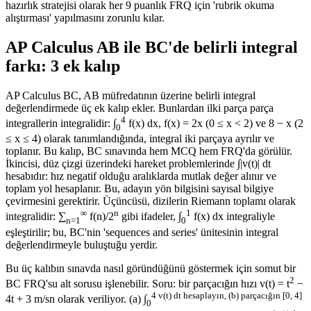
hazırlık stratejisi olarak her 9 puanlık FRQ için 'rubrik okuma
alıştırması' yapılmasını zorunlu kılar.
AP Calculus AB ile BC'de belirli integral
farkı: 3 ek kalıp
AP Calculus BC, AB müfredatının üzerine belirli integral
değerlendirmede üç ek kalıp ekler. Bunlardan ilki parça parça
4
integrallerin integralidir: ∫
f(x) dx, f(x) = 2x (0 ≤ x < 2) ve 8 − x (2
0
≤ x ≤ 4) olarak tanımlandığında, integral iki parçaya ayrılır ve
toplanır. Bu kalıp, BC sınavında hem MCQ hem FRQ'da görülür.
İkincisi, düz çizgi üzerindeki hareket problemlerinde ∫|v(t)| dt
hesabıdır: hız negatif olduğu aralıklarda mutlak değer alınır ve
toplam yol hesaplanır. Bu, adayın yön bilgisini sayısal bilgiye
çevirmesini gerektirir. Üçüncüsü, dizilerin Riemann toplamı olarak
∞
n
1
integralidir: ∑
f(n)/2
gibi ifadeler, ∫
f(x) dx integraliyle
n=1
0
eşleştirilir; bu, BC'nin 'sequences and series' ünitesinin integral
değerlendirmeyle buluştuğu yerdir.
Bu üç kalıbın sınavda nasıl göründüğünü göstermek için somut bir
2
BC FRQ'su alt sorusu işlenebilir. Soru: bir parçacığın hızı v(t) = t
−
4 v(t) dt hesaplayın, (b) parçacığın [0, 4]
4t + 3 m/sn olarak veriliyor. (a) ∫
0