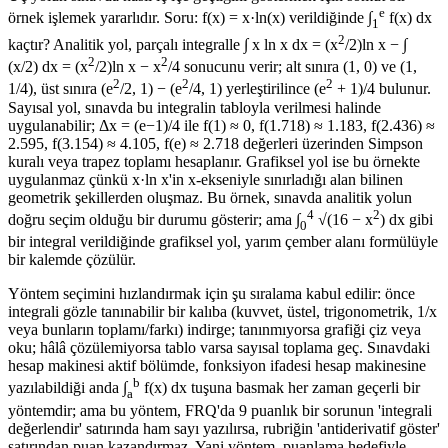
e
örnek işlemek yararlıdır. Soru: f(x) = x·ln(x) verildiğinde ∫
f(x) dx
1
2
kaçtır? Analitik yol, parçalı integralle ∫ x ln x dx = (x
/2)ln x − ∫
2
2
(x/2) dx = (x
/2)ln x − x
/4 sonucunu verir; alt sınıra (1, 0) ve (1,
2
2
2
1/4), üst sınıra (e
/2, 1) − (e
/4, 1) yerleştirilince (e
+ 1)/4 bulunur.
Sayısal yol, sınavda bu integralin tabloyla verilmesi halinde
uygulanabilir; Δx = (e−1)/4 ile f(1) ≈ 0, f(1.718) ≈ 1.183, f(2.436) ≈
2.595, f(3.154) ≈ 4.105, f(e) ≈ 2.718 değerleri üzerinden Simpson
kuralı veya trapez toplamı hesaplanır. Grafiksel yol ise bu örnekte
uygulanmaz çünkü x·ln x'in x-ekseniyle sınırladığı alan bilinen
geometrik şekillerden oluşmaz. Bu örnek, sınavda analitik yolun
4
2
doğru seçim olduğu bir durumu gösterir; ama ∫
√(16 − x
) dx gibi
0
bir integral verildiğinde grafiksel yol, yarım çember alanı formülüyle
bir kalemde çözülür.
Yöntem seçimini hızlandırmak için şu sıralama kabul edilir: önce
integrali gözle tanınabilir bir kalıba (kuvvet, üstel, trigonometrik, 1/x
veya bunların toplamı/farkı) indirge; tanınmıyorsa grafiği çiz veya
oku; hâlâ çözülemiyorsa tablo varsa sayısal toplama geç. Sınavdaki
hesap makinesi aktif bölümde, fonksiyon ifadesi hesap makinesine
b
yazılabildiği anda ∫
f(x) dx tuşuna basmak her zaman geçerli bir
a
yöntemdir; ama bu yöntem, FRQ'da 9 puanlık bir sorunun 'integrali
değerlendir' satırında ham sayı yazılırsa, rubriğin 'antiderivatif göster'
satırından puan kazandırmaz. Yani yöntem, puanlama hedefiyle