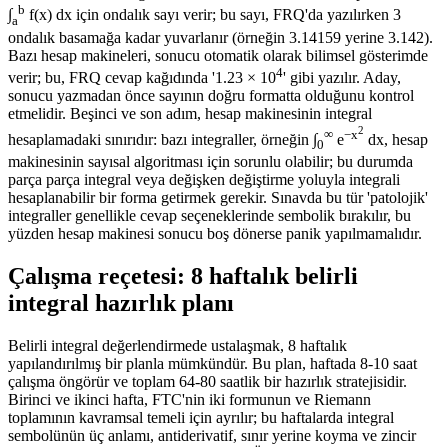
b
∫
f(x) dx için ondalık sayı verir; bu sayı, FRQ'da yazılırken 3
a
ondalık basamağa kadar yuvarlanır (örneğin 3.14159 yerine 3.142).
Bazı hesap makineleri, sonucu otomatik olarak bilimsel gösterimde
4
verir; bu, FRQ cevap kağıdında '1.23 × 10
' gibi yazılır. Aday,
sonucu yazmadan önce sayının doğru formatta olduğunu kontrol
etmelidir. Beşinci ve son adım, hesap makinesinin integral
2
∞
−x
hesaplamadaki sınırıdır: bazı integraller, örneğin ∫
e
dx, hesap
0
makinesinin sayısal algoritması için sorunlu olabilir; bu durumda
parça parça integral veya değişken değiştirme yoluyla integrali
hesaplanabilir bir forma getirmek gerekir. Sınavda bu tür 'patolojik'
integraller genellikle cevap seçeneklerinde sembolik bırakılır, bu
yüzden hesap makinesi sonucu boş dönerse panik yapılmamalıdır.
Çalışma reçetesi: 8 haftalık belirli
integral hazırlık planı
Belirli integral değerlendirmede ustalaşmak, 8 haftalık
yapılandırılmış bir planla mümkündür. Bu plan, haftada 8-10 saat
çalışma öngörür ve toplam 64-80 saatlik bir hazırlık stratejisidir.
Birinci ve ikinci hafta, FTC'nin iki formunun ve Riemann
toplamının kavramsal temeli için ayrılır; bu haftalarda integral
sembolünün üç anlamı, antiderivatif, sınır yerine koyma ve zincir