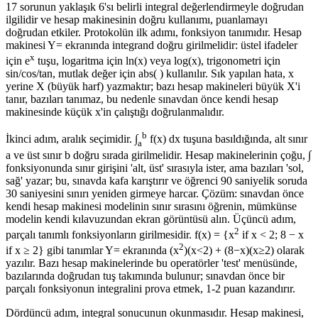
17 sorunun yaklaşık 6'sı belirli integral değerlendirmeyle doğrudan
ilgilidir ve hesap makinesinin doğru kullanımı, puanlamayı
doğrudan etkiler. Protokolün ilk adımı, fonksiyon tanımıdır. Hesap
makinesi Y= ekranında integrand doğru girilmelidir: üstel ifadeler
x
için e
tuşu, logaritma için ln(x) veya log(x), trigonometri için
sin/cos/tan, mutlak değer için abs( ) kullanılır. Sık yapılan hata, x
yerine X (büyük harf) yazmaktır; bazı hesap makineleri büyük X'i
tanır, bazıları tanımaz, bu nedenle sınavdan önce kendi hesap
makinesinde küçük x'in çalıştığı doğrulanmalıdır.
b
İkinci adım, aralık seçimidir. ∫
f(x) dx tuşuna basıldığında, alt sınır
a
a ve üst sınır b doğru sırada girilmelidir. Hesap makinelerinin çoğu, ∫
fonksiyonunda sınır girişini 'alt, üst' sırasıyla ister, ama bazıları 'sol,
sağ' yazar; bu, sınavda kafa karıştırır ve öğrenci 90 saniyelik soruda
30 saniyesini sınırı yeniden girmeye harcar. Çözüm: sınavdan önce
kendi hesap makinesi modelinin sınır sırasını öğrenin, mümkünse
modelin kendi kılavuzundan ekran görüntüsü alın. Üçüncü adım,
2
parçalı tanımlı fonksiyonların girilmesidir. f(x) = {x
if x < 2; 8 − x
2
if x ≥ 2} gibi tanımlar Y= ekranında (x
)(x<2) + (8−x)(x≥2) olarak
yazılır. Bazı hesap makinelerinde bu operatörler 'test' menüsünde,
bazılarında doğrudan tuş takımında bulunur; sınavdan önce bir
parçalı fonksiyonun integralini prova etmek, 1-2 puan kazandırır.
Dördüncü adım, integral sonucunun okunmasıdır. Hesap makinesi,