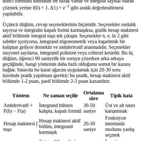
ikinci formunu hatırlatan bir tuzak vardır ve integrali sayısal olarak
−1
çözmek yerine f(0) = 1, f(1) = e
gibi aralık değerlendirmesi
yapılabilir.
Üçüncü düğüm, cevap seçeneklerinin biçimidir. Seçenekler ondalık
sayıysa ve integralin kapalı formu karmaşıksa, grafik hesap makinesi
aktif bölümde integral tuşu tek çıkıştır. Seçenekler π, e, ln 2 gibi
sabitler içeriyorsa, integrand trigonometrik veya logaritmik bir
kalıptan geliyor demektir ve antiderivatif aranmalıdır. Seçenekler
rasyonel sayılarsa, integrand polinom veya cebirsel kesirdir. Bu üç
düğüm, öğrenci 90 saniyelik bir soruyu çözerken arka arkaya
geçtiğinde, hangi yöntemin daha hızlı olduğunu somut bir karara
bağlar. Sınavda bu karar ağacını uygulamak için 20-30 soru
üzerinde pratik yapılması gerekir; bu pratik, hesap makinesi aktif
bölümde 1-2 puan, pasif bölümde 2-3 puan kazandırır.
Ortalama
Yöntem
Ne zaman seçilir
Tipik hata
süre
Antiderivatif +
İntegrand bilinen
30-50
Üst ve alt sınırı
F(b) − F(a)
kalıpta, kapalı formül
saniye
karıştırmak
Fonksiyon
Hesap makinesi aktif
Hesap makinesi ∫
20-30
tanımında
bölüm, integrand
tuşu
saniye
modunu yanlış
karmaşık
seçmek