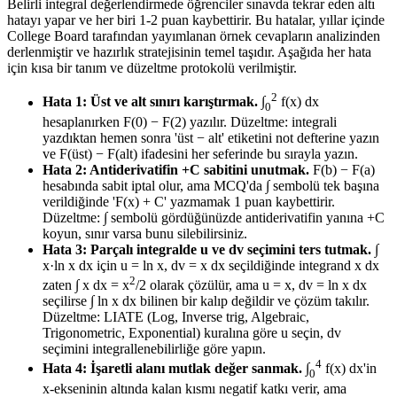
Belirli integral değerlendirmede öğrenciler sınavda tekrar eden altı
hatayı yapar ve her biri 1-2 puan kaybettirir. Bu hatalar, yıllar içinde
College Board tarafından yayımlanan örnek cevapların analizinden
derlenmiştir ve hazırlık stratejisinin temel taşıdır. Aşağıda her hata
için kısa bir tanım ve düzeltme protokolü verilmiştir.
2
Hata 1: Üst ve alt sınırı karıştırmak.
∫
f(x) dx
0
hesaplanırken F(0) − F(2) yazılır. Düzeltme: integrali
yazdıktan hemen sonra 'üst − alt' etiketini not defterine yazın
ve F(üst) − F(alt) ifadesini her seferinde bu sırayla yazın.
Hata 2: Antiderivatifin +C sabitini unutmak.
F(b) − F(a)
hesabında sabit iptal olur, ama MCQ'da ∫ sembolü tek başına
verildiğinde 'F(x) + C' yazmamak 1 puan kaybettirir.
Düzeltme: ∫ sembolü gördüğünüzde antiderivatifin yanına +C
koyun, sınır varsa bunu silebilirsiniz.
Hata 3: Parçalı integralde u ve dv seçimini ters tutmak.
∫
x·ln x dx için u = ln x, dv = x dx seçildiğinde integrand x dx
2
zaten ∫ x dx = x
/2 olarak çözülür, ama u = x, dv = ln x dx
seçilirse ∫ ln x dx bilinen bir kalıp değildir ve çözüm takılır.
Düzeltme: LIATE (Log, Inverse trig, Algebraic,
Trigonometric, Exponential) kuralına göre u seçin, dv
seçimini integrallenebilirliğe göre yapın.
4
Hata 4: İşaretli alanı mutlak değer sanmak.
∫
f(x) dx'in
0
x-ekseninin altında kalan kısmı negatif katkı verir, ama