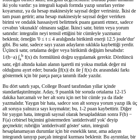
iki yolu vardır: ya integrali kapalı formda yazıp sınırları yerine
koyarsınız, ya da hesap makinesiyle sayısal değer verirsiniz. İkisi de
tam puan getirir; ama hesap makinesiyle sayısal değer verirken
birimi ve ondalık hassasiyeti belirtmek puanı garanti etmez, sadece
cevabın 'okunaklı' olmasını sağlar. İkinci satır, birim veya yorum
satırıdır: integralin neyi temsil ettiğini bir cümleyle yazmanız
beklenir, örneğin '0 ≤ t ≤ 4 aralığında birikimli enerji 12.5 joule'dur'
gibi. Bu satır, sadece sayı yazan adayların sıklıkla kaybettiği yerdir.
Üçüncü satır, ortalama değer veya birikimli değişim hesabıdır:
b
1/(b−a) ∫
f(x) dx formülünü doğru uygulamak gerekir. Dördüncü
a
satır, eğri altında kalan alanın işaretli mi yoksa mutlak değer mi
olduğunu ayırt eder; burada ∫|f(x)| dx ile ∫ f(x) dx arasındaki farkı
göstermek için bir parça parça tanımlı ifade yazılır.
Bu dört satırlı yapı, College Board tarafından yıllar içinde
standartlaştırılmıştır. Aday, 9 puanlık bir soruda ortalama 12-15
dakika harcamalı ve her alt soru için net bir cümle ya da ifade
yazmalıdır. Yaygın bir hata, sadece son alt soruya yorum yazıp ilk üç
alt soruya yalnızca sayı koymaktır; bu, 1-2 puan kaybettirir. Diğer
bir yaygın hata, integrali sayısal olarak hesapladıktan sonra F(b) −
F(a) cebirsel biçimini göstermeden 'antiderivatif yok' deyip
geçmektir; rubriğin 'antiderivatif göster' satırı, integrali
hesaplanamayan durumlar için bir esneklik tanır, ama adayın
integrandı tanıyıp parçalı integral kurması beklenir. Bu ayrıntılar, bir