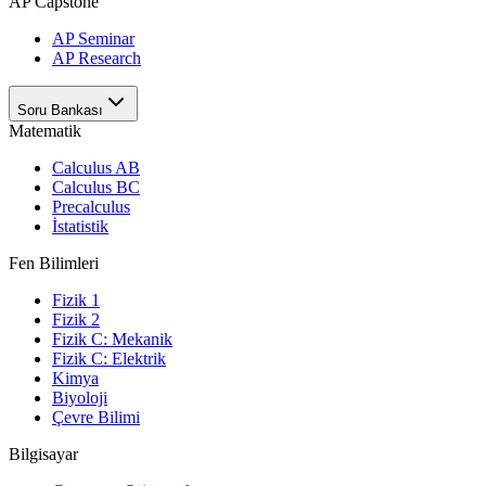
AP Capstone
AP Seminar
AP Research
Soru Bankası
Matematik
Calculus AB
Calculus BC
Precalculus
İstatistik
Fen Bilimleri
Fizik 1
Fizik 2
Fizik C: Mekanik
Fizik C: Elektrik
Kimya
Biyoloji
Çevre Bilimi
Bilgisayar