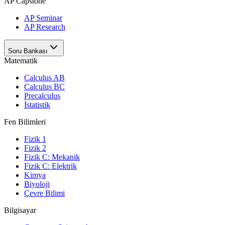
AP Capstone
AP Seminar
AP Research
Soru Bankası
Matematik
Calculus AB
Calculus BC
Precalculus
İstatistik
Fen Bilimleri
Fizik 1
Fizik 2
Fizik C: Mekanik
Fizik C: Elektrik
Kimya
Biyoloji
Çevre Bilimi
Bilgisayar