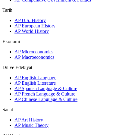
Tarih
AP U.S. History
AP European History
AP World History
Ekonomi
AP Microeconomics
AP Macroeconomics
Dil ve Edebiyat
AP English Language
AP English Literature
AP Spanish Language & Culture
AP French Language & Culture
AP Chinese Language & Culture
Sanat
AP Art History
AP Music Theory