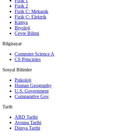
Fizik 1
Fizik 2
Fizik C: Mekanik
Fizik C: Elektrik
Kimya
Biyoloji
Çevre Bilimi
Bilgisayar
Computer Science A
CS Principles
Sosyal Bilimler
Psikoloji
Human Geography
U.S. Government
Comparative Gov
Tarih
ABD Tarihi
Avrupa Tarihi
Dünya Tarihi