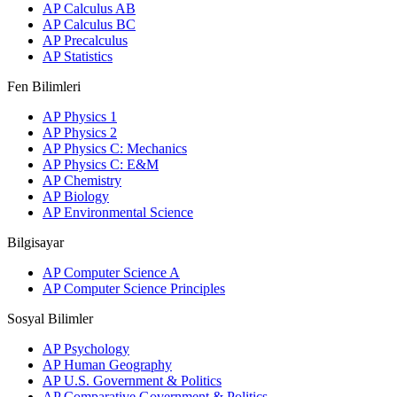
AP Calculus AB
AP Calculus BC
AP Precalculus
AP Statistics
Fen Bilimleri
AP Physics 1
AP Physics 2
AP Physics C: Mechanics
AP Physics C: E&M
AP Chemistry
AP Biology
AP Environmental Science
Bilgisayar
AP Computer Science A
AP Computer Science Principles
Sosyal Bilimler
AP Psychology
AP Human Geography
AP U.S. Government & Politics
AP Comparative Government & Politics