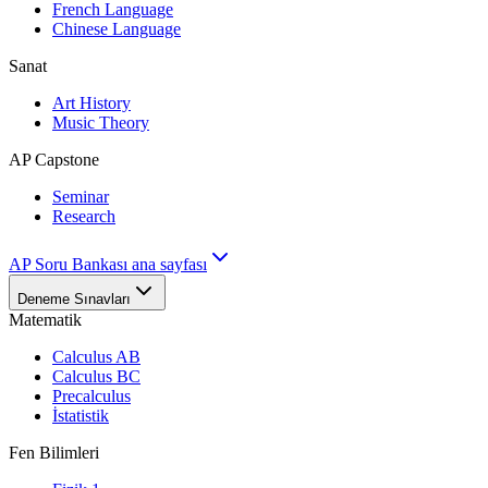
French Language
Chinese Language
Sanat
Art History
Music Theory
AP Capstone
Seminar
Research
AP Soru Bankası ana sayfası
Deneme Sınavları
Matematik
Calculus AB
Calculus BC
Precalculus
İstatistik
Fen Bilimleri