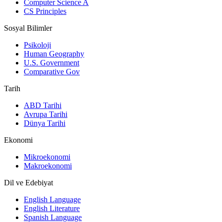
Computer Science A
CS Principles
Sosyal Bilimler
Psikoloji
Human Geography
U.S. Government
Comparative Gov
Tarih
ABD Tarihi
Avrupa Tarihi
Dünya Tarihi
Ekonomi
Mikroekonomi
Makroekonomi
Dil ve Edebiyat
English Language
English Literature
Spanish Language