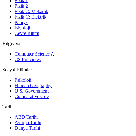
Fizik 1
Fizik 2
Fizik C: Mekanik
Fizik C: Elektrik
Kimya
Biyoloji
Çevre Bilimi
Bilgisayar
Computer Science A
CS Principles
Sosyal Bilimler
Psikoloji
Human Geography
U.S. Government
Comparative Gov
Tarih
ABD Tarihi
Avrupa Tarihi
Dünya Tarihi