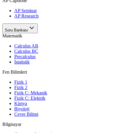
AP Capstone
AP Seminar
AP Research
Soru Bankası
Matematik
Calculus AB
Calculus BC
Precalculus
İstatistik
Fen Bilimleri
Fizik 1
Fizik 2
Fizik C: Mekanik
Fizik C: Elektrik
Kimya
Biyoloji
Çevre Bilimi
Bilgisayar