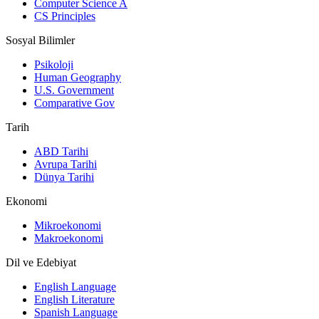
Computer Science A
CS Principles
Sosyal Bilimler
Psikoloji
Human Geography
U.S. Government
Comparative Gov
Tarih
ABD Tarihi
Avrupa Tarihi
Dünya Tarihi
Ekonomi
Mikroekonomi
Makroekonomi
Dil ve Edebiyat
English Language
English Literature
Spanish Language