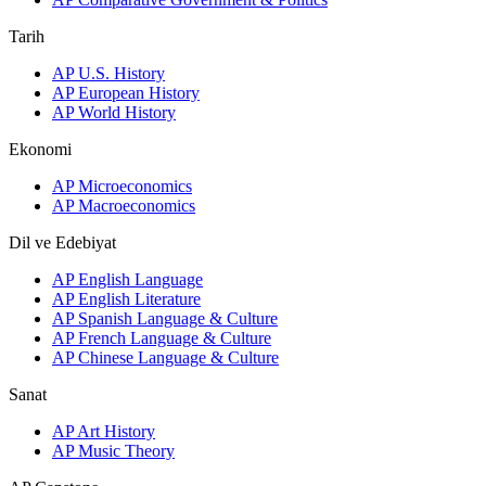
Tarih
AP U.S. History
AP European History
AP World History
Ekonomi
AP Microeconomics
AP Macroeconomics
Dil ve Edebiyat
AP English Language
AP English Literature
AP Spanish Language & Culture
AP French Language & Culture
AP Chinese Language & Culture
Sanat
AP Art History
AP Music Theory