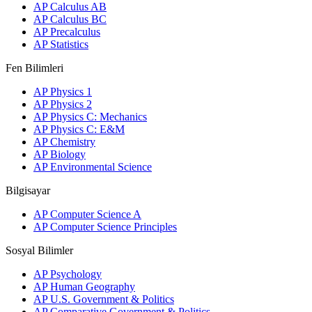
AP Calculus AB
AP Calculus BC
AP Precalculus
AP Statistics
Fen Bilimleri
AP Physics 1
AP Physics 2
AP Physics C: Mechanics
AP Physics C: E&M
AP Chemistry
AP Biology
AP Environmental Science
Bilgisayar
AP Computer Science A
AP Computer Science Principles
Sosyal Bilimler
AP Psychology
AP Human Geography
AP U.S. Government & Politics
AP Comparative Government & Politics