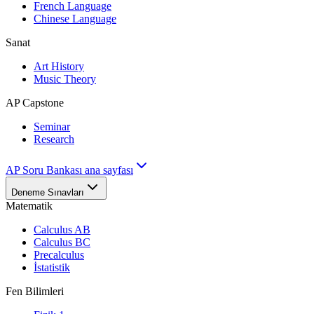
French Language
Chinese Language
Sanat
Art History
Music Theory
AP Capstone
Seminar
Research
AP Soru Bankası ana sayfası
Deneme Sınavları
Matematik
Calculus AB
Calculus BC
Precalculus
İstatistik
Fen Bilimleri