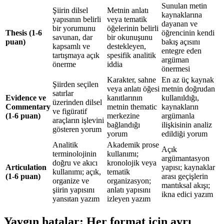
Sunulan metin
Şiirin dilsel
Metnin anlatı
kaynaklarına
yapısının belirli
veya tematik
dayanan ve
bir yorumunu
öğelerinin belirli
Thesis (1-6
öğrencinin kendi
savunan, dar
bir okunuşunu
puan)
bakış açısını
kapsamlı ve
destekleyen,
entegre eden
tartışmaya açık
spesifik analitik
argüman
önerme
iddia
önermesi
Karakter, sahne
En az üç kaynak
Şiirden seçilen
veya anlatı öğesi
metnin doğrudan
satırlar
Evidence ve
kanıtlarının
kullanıldığı,
üzerinden dilsel
Commentary
metnin thematic
kaynakların
ve figüratif
(1-6 puan)
merkezine
argümanla
araçların işlevini
bağlandığı
ilişkisinin analiz
gösteren yorum
yorum
edildiği yorum
Analitik
Akademik prose
Açık
terminolojinin
kullanımı;
argümantasyon
doğru ve akıcı
kronolojik veya
Articulation
yapısı; kaynaklar
kullanımı; açık,
tematik
(1-6 puan)
arası geçişlerin
organize ve
organizasyon;
mantıksal akışı;
şiirin yapısını
anlatı yapısını
ikna edici yazım
yansıtan yazım
izleyen yazım
Yaygın hatalar: Her format için ayrı