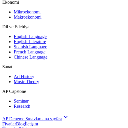
Ekonomi
Mikroekonomi
Makroekonomi
Dil ve Edebiyat
English Language
English Literature
Spanish Language
French Language
Chinese Language
Sanat
Art History
Music Theory
AP Capstone
Seminar
Research
AP Deneme Sınavları ana sayfası
Fiyatlar
Blog
İletişim