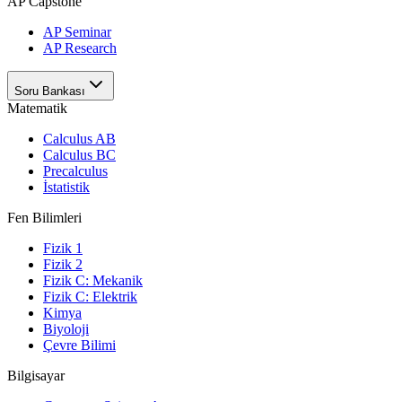
AP Capstone
AP Seminar
AP Research
Soru Bankası
Matematik
Calculus AB
Calculus BC
Precalculus
İstatistik
Fen Bilimleri
Fizik 1
Fizik 2
Fizik C: Mekanik
Fizik C: Elektrik
Kimya
Biyoloji
Çevre Bilimi
Bilgisayar