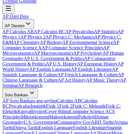
Ücretsiz Görüşme
AP Özel Ders
AP Dersleri
AP Calculus AB
AP Calculus BC
AP Precalculus
AP Statistics
AP
Physics 1
AP Physics 2
AP Physics C: Mechanics
AP Physics C:
E&M
AP Chemistry
AP Biology
AP Environmental Science
AP
Computer Science A
AP Computer Science Principles
AP
Microeconomics
AP Macroeconomics
AP Psychology
AP Human
Geography
AP U.S. Government & Politics
AP Comparative
Government & Politics
AP U.S. History
AP European History
AP
World History
AP English Language
AP English Literature
AP
Spanish Language & Culture
AP French Language & Culture
AP
Chinese Language & Culture
AP Art History
AP Music Theory
AP
Seminar
AP Research
Soru Bankası
AP Soru Bankası ana sayfası
Calculus AB
Calculus
BC
Precalculus
İstatistik
Fizik 1
Fizik 2
Fizik C: Mekanik
Fizik C:
Elektrik
Kimya
Biyoloji
Çevre Bilimi
Computer Science A
CS
Principles
Mikroekonomi
Makroekonomi
Psikoloji
Human
Geography
U.S. Government
Comparative Gov
ABD Tarihi
Avrupa
Tarihi
Dünya Tarihi
English Language
English Literature
Spanish
Language
French Language
Chinese Language
Art History
Music