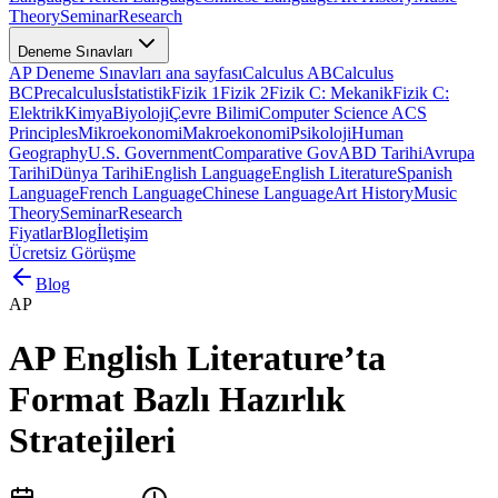
Theory
Seminar
Research
Deneme Sınavları
AP Deneme Sınavları ana sayfası
Calculus AB
Calculus
BC
Precalculus
İstatistik
Fizik 1
Fizik 2
Fizik C: Mekanik
Fizik C:
Elektrik
Kimya
Biyoloji
Çevre Bilimi
Computer Science A
CS
Principles
Mikroekonomi
Makroekonomi
Psikoloji
Human
Geography
U.S. Government
Comparative Gov
ABD Tarihi
Avrupa
Tarihi
Dünya Tarihi
English Language
English Literature
Spanish
Language
French Language
Chinese Language
Art History
Music
Theory
Seminar
Research
Fiyatlar
Blog
İletişim
Ücretsiz Görüşme
Blog
AP
AP English Literature’ta
Format Bazlı Hazırlık
Stratejileri