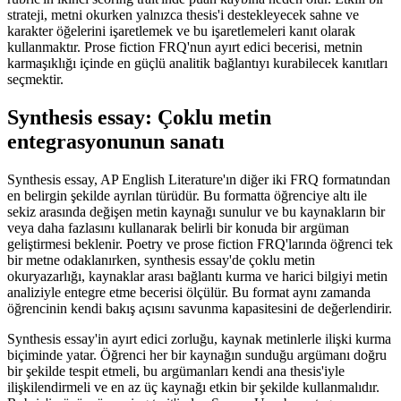
strateji, metni okurken yalnızca thesis'i destekleyecek sahne ve
karakter öğelerini işaretlemek ve bu işaretlemeleri kanıt olarak
kullanmaktır. Prose fiction FRQ'nun ayırt edici becerisi, metnin
karmaşıklığı içinde en güçlü analitik bağlantıyı kurabilecek kanıtları
seçmektir.
Synthesis essay: Çoklu metin
entegrasyonunun sanatı
Synthesis essay, AP English Literature'ın diğer iki FRQ formatından
en belirgin şekilde ayrılan türüdür. Bu formatta öğrenciye altı ile
sekiz arasında değişen metin kaynağı sunulur ve bu kaynakların bir
veya daha fazlasını kullanarak belirli bir konuda bir argüman
geliştirmesi beklenir. Poetry ve prose fiction FRQ'larında öğrenci tek
bir metne odaklanırken, synthesis essay'de çoklu metin
okuryazarlığı, kaynaklar arası bağlantı kurma ve harici bilgiyi metin
analiziyle entegre etme becerisi ölçülür. Bu format aynı zamanda
öğrencinin kendi bakış açısını savunma kapasitesini de değerlendirir.
Synthesis essay'in ayırt edici zorluğu, kaynak metinlerle ilişki kurma
biçiminde yatar. Öğrenci her bir kaynağın sunduğu argümanı doğru
bir şekilde tespit etmeli, bu argümanları kendi ana thesis'iyle
ilişkilendirmeli ve en az üç kaynağı etkin bir şekilde kullanmalıdır.