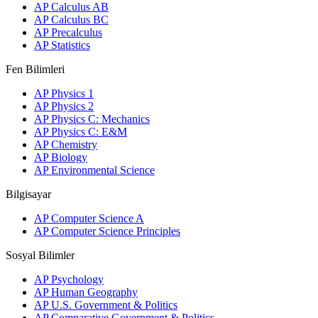
AP Calculus AB
AP Calculus BC
AP Precalculus
AP Statistics
Fen Bilimleri
AP Physics 1
AP Physics 2
AP Physics C: Mechanics
AP Physics C: E&M
AP Chemistry
AP Biology
AP Environmental Science
Bilgisayar
AP Computer Science A
AP Computer Science Principles
Sosyal Bilimler
AP Psychology
AP Human Geography
AP U.S. Government & Politics
AP Comparative Government & Politics