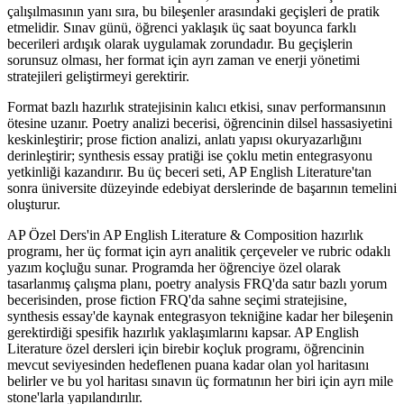
çalışılmasının yanı sıra, bu bileşenler arasındaki geçişleri de pratik
etmelidir. Sınav günü, öğrenci yaklaşık üç saat boyunca farklı
becerileri ardışık olarak uygulamak zorundadır. Bu geçişlerin
sorunsuz olması, her format için ayrı zaman ve enerji yönetimi
stratejileri geliştirmeyi gerektirir.
Format bazlı hazırlık stratejisinin kalıcı etkisi, sınav performansının
ötesine uzanır. Poetry analizi becerisi, öğrencinin dilsel hassasiyetini
keskinleştirir; prose fiction analizi, anlatı yapısı okuryazarlığını
derinleştirir; synthesis essay pratiği ise çoklu metin entegrasyonu
yetkinliği kazandırır. Bu üç beceri seti, AP English Literature'tan
sonra üniversite düzeyinde edebiyat derslerinde de başarının temelini
oluşturur.
AP Özel Ders'in AP English Literature & Composition hazırlık
programı, her üç format için ayrı analitik çerçeveler ve rubric odaklı
yazım koçluğu sunar. Programda her öğrenciye özel olarak
tasarlanmış çalışma planı, poetry analysis FRQ'da satır bazlı yorum
becerisinden, prose fiction FRQ'da sahne seçimi stratejisine,
synthesis essay'de kaynak entegrasyon tekniğine kadar her bileşenin
gerektirdiği spesifik hazırlık yaklaşımlarını kapsar. AP English
Literature özel dersleri için birebir koçluk programı, öğrencinin
mevcut seviyesinden hedeflenen puana kadar olan yol haritasını
belirler ve bu yol haritası sınavın üç formatının her biri için ayrı mile
stone'larla yapılandırılır.