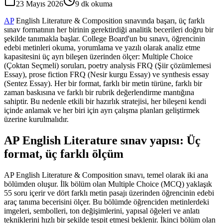
23 Mayıs 2026
9
dk okuma
AP
English Literature & Composition sınavında başarı, üç farklı
sınav formatının her birinin gerektirdiği analitik becerileri doğru bir
şekilde tanımakla başlar. College Board'un bu sınavı, öğrencinin
edebi metinleri okuma, yorumlama ve yazılı olarak analiz etme
kapasitesini üç ayrı bileşen üzerinden ölçer: Multiple Choice
(Çoktan Seçmeli) soruları, poetry analysis FRQ (Şiir çözümlemesi
Essay), prose fiction FRQ (Nesir kurgu Essay) ve synthesis essay
(Sentez Essay). Her bir format, farklı bir metin türüne, farklı bir
zaman baskısına ve farklı bir rubrik değerlendirme mantığına
sahiptir. Bu nedenle etkili bir hazırlık stratejisi, her bileşeni kendi
içinde anlamak ve her biri için ayrı çalışma planları geliştirmek
üzerine kurulmalıdır.
AP English Literature sınav yapısı: Üç
format, üç farklı ölçüm
AP English Literature & Composition sınavı, temel olarak iki ana
bölümden oluşur. İlk bölüm olan Multiple Choice (MCQ) yaklaşık
55 soru içerir ve dört farklı metin pasajı üzerinden öğrencinin edebi
araç tanıma becerisini ölçer. Bu bölümde öğrenciden metinlerdeki
imgeleri, sembolleri, ton değişimlerini, yapısal öğeleri ve anlatı
tekniklerini hızlı bir şekilde tespit etmesi beklenir. İkinci bölüm olan