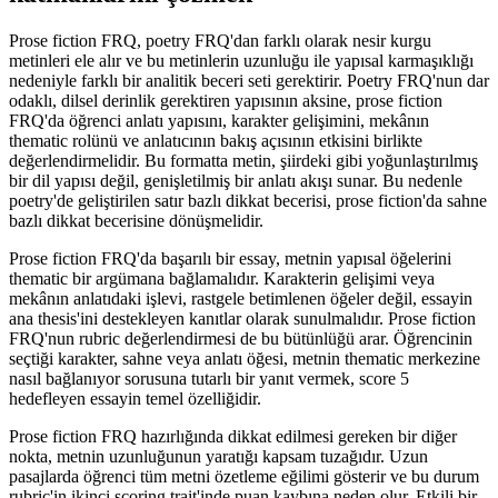
Prose fiction FRQ, poetry FRQ'dan farklı olarak nesir kurgu
metinleri ele alır ve bu metinlerin uzunluğu ile yapısal karmaşıklığı
nedeniyle farklı bir analitik beceri seti gerektirir. Poetry FRQ'nun dar
odaklı, dilsel derinlik gerektiren yapısının aksine, prose fiction
FRQ'da öğrenci anlatı yapısını, karakter gelişimini, mekânın
thematic rolünü ve anlatıcının bakış açısının etkisini birlikte
değerlendirmelidir. Bu formatta metin, şiirdeki gibi yoğunlaştırılmış
bir dil yapısı değil, genişletilmiş bir anlatı akışı sunar. Bu nedenle
poetry'de geliştirilen satır bazlı dikkat becerisi, prose fiction'da sahne
bazlı dikkat becerisine dönüşmelidir.
Prose fiction FRQ'da başarılı bir essay, metnin yapısal öğelerini
thematic bir argümana bağlamalıdır. Karakterin gelişimi veya
mekânın anlatıdaki işlevi, rastgele betimlenen öğeler değil, essayin
ana thesis'ini destekleyen kanıtlar olarak sunulmalıdır. Prose fiction
FRQ'nun rubric değerlendirmesi de bu bütünlüğü arar. Öğrencinin
seçtiği karakter, sahne veya anlatı öğesi, metnin thematic merkezine
nasıl bağlanıyor sorusuna tutarlı bir yanıt vermek, score 5
hedefleyen essayin temel özelliğidir.
Prose fiction FRQ hazırlığında dikkat edilmesi gereken bir diğer
nokta, metnin uzunluğunun yaratığı kapsam tuzağıdır. Uzun
pasajlarda öğrenci tüm metni özetleme eğilimi gösterir ve bu durum
rubric'in ikinci scoring trait'inde puan kaybına neden olur. Etkili bir