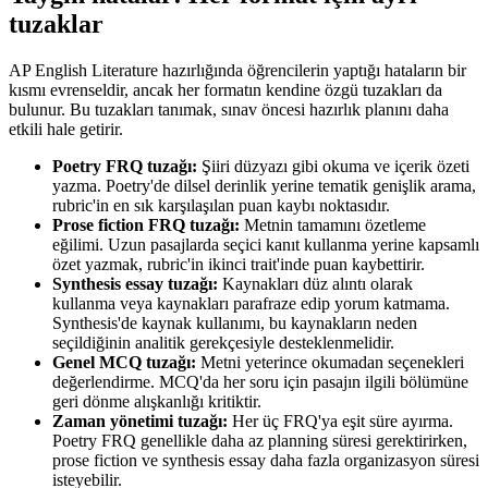
tuzaklar
AP English Literature hazırlığında öğrencilerin yaptığı hataların bir
kısmı evrenseldir, ancak her formatın kendine özgü tuzakları da
bulunur. Bu tuzakları tanımak, sınav öncesi hazırlık planını daha
etkili hale getirir.
Poetry FRQ tuzağı:
Şiiri düzyazı gibi okuma ve içerik özeti
yazma. Poetry'de dilsel derinlik yerine tematik genişlik arama,
rubric'in en sık karşılaşılan puan kaybı noktasıdır.
Prose fiction FRQ tuzağı:
Metnin tamamını özetleme
eğilimi. Uzun pasajlarda seçici kanıt kullanma yerine kapsamlı
özet yazmak, rubric'in ikinci trait'inde puan kaybettirir.
Synthesis essay tuzağı:
Kaynakları düz alıntı olarak
kullanma veya kaynakları parafraze edip yorum katmama.
Synthesis'de kaynak kullanımı, bu kaynakların neden
seçildiğinin analitik gerekçesiyle desteklenmelidir.
Genel MCQ tuzağı:
Metni yeterince okumadan seçenekleri
değerlendirme. MCQ'da her soru için pasajın ilgili bölümüne
geri dönme alışkanlığı kritiktir.
Zaman yönetimi tuzağı:
Her üç FRQ'ya eşit süre ayırma.
Poetry FRQ genellikle daha az planning süresi gerektirirken,
prose fiction ve synthesis essay daha fazla organizasyon süresi
isteyebilir.