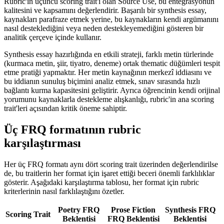
Rubric'in üçüncü scoring trait'i olan Source Use, bu entegrasyonun
kalitesini ve kapsamını değerlendirir. Başarılı bir synthesis essay,
kaynakları parafraze etmek yerine, bu kaynakların kendi argümanını
nasıl desteklediğini veya neden destekleyemediğini gösteren bir
analitik çerçeve içinde kullanır.
Synthesis essay hazırlığında en etkili strateji, farklı metin türlerinde
(kurmaca metin, şiir, tiyatro, deneme) ortak thematic düğümleri tespit
etme pratiği yapmaktır. Her metin kaynağının merkezî iddiasını ve
bu iddianın sunuluş biçimini analiz etmek, sınav sırasında hızlı
bağlantı kurma kapasitesini geliştirir. Ayrıca öğrencinin kendi orijinal
yorumunu kaynaklarla destekleme alışkanlığı, rubric'in ana scoring
trait'leri açısından kritik öneme sahiptir.
Üç FRQ formatının rubric
karşılaştırması
Her üç FRQ formatı aynı dört scoring trait üzerinden değerlendirilse
de, bu traitlerin her format için işaret ettiği beceri önemli farklılıklar
gösterir. Aşağıdaki karşılaştırma tablosu, her format için rubric
kriterlerinin nasıl farklılaştığını özetler.
Poetry FRQ
Prose Fiction
Synthesis FRQ
Scoring Trait
Beklentisi
FRQ Beklentisi
Beklentisi