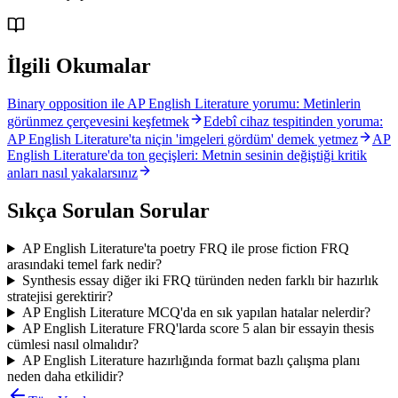
İlgili Okumalar
Binary opposition ile AP English Literature yorumu: Metinlerin
görünmez çerçevesini keşfetmek
Edebî cihaz tespitinden yoruma:
AP English Literature'ta niçin 'imgeleri gördüm' demek yetmez
AP
English Literature'da ton geçişleri: Metnin sesinin değiştiği kritik
anları nasıl yakalarsınız
Sıkça Sorulan Sorular
AP English Literature'ta poetry FRQ ile prose fiction FRQ
arasındaki temel fark nedir?
Synthesis essay diğer iki FRQ türünden neden farklı bir hazırlık
stratejisi gerektirir?
AP English Literature MCQ'da en sık yapılan hatalar nelerdir?
AP English Literature FRQ'larda score 5 alan bir essayin thesis
cümlesi nasıl olmalıdır?
AP English Literature hazırlığında format bazlı çalışma planı
neden daha etkilidir?