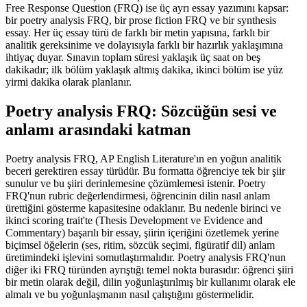
Free Response Question (FRQ) ise üç ayrı essay yazımını kapsar:
bir poetry analysis FRQ, bir prose fiction FRQ ve bir synthesis
essay. Her üç essay türü de farklı bir metin yapısına, farklı bir
analitik gereksinime ve dolayısıyla farklı bir hazırlık yaklaşımına
ihtiyaç duyar. Sınavın toplam süresi yaklaşık üç saat on beş
dakikadır; ilk bölüm yaklaşık altmış dakika, ikinci bölüm ise yüz
yirmi dakika olarak planlanır.
Poetry analysis FRQ: Sözcüğün sesi ve
anlamı arasındaki katman
Poetry analysis FRQ, AP English Literature'ın en yoğun analitik
beceri gerektiren essay türüdür. Bu formatta öğrenciye tek bir şiir
sunulur ve bu şiiri derinlemesine çözümlemesi istenir. Poetry
FRQ'nun rubric değerlendirmesi, öğrencinin dilin nasıl anlam
ürettiğini gösterme kapasitesine odaklanır. Bu nedenle birinci ve
ikinci scoring trait'te (Thesis Development ve Evidence and
Commentary) başarılı bir essay, şiirin içeriğini özetlemek yerine
biçimsel öğelerin (ses, ritim, sözcük seçimi, figüratif dil) anlam
üretimindeki işlevini somutlaştırmalıdır. Poetry analysis FRQ'nun
diğer iki FRQ türünden ayrıştığı temel nokta burasıdır: öğrenci şiiri
bir metin olarak değil, dilin yoğunlaştırılmış bir kullanımı olarak ele
almalı ve bu yoğunlaşmanın nasıl çalıştığını göstermelidir.