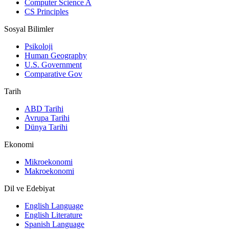
Computer Science A
CS Principles
Sosyal Bilimler
Psikoloji
Human Geography
U.S. Government
Comparative Gov
Tarih
ABD Tarihi
Avrupa Tarihi
Dünya Tarihi
Ekonomi
Mikroekonomi
Makroekonomi
Dil ve Edebiyat
English Language
English Literature
Spanish Language