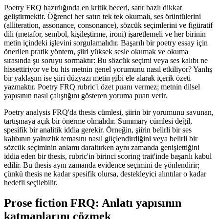
Poetry FRQ hazırlığında en kritik beceri, satır bazlı dikkat
geliştirmektir. Öğrenci her satırı tek tek okumalı, ses örüntülerini
(alliteration, assonance, consonance), sözcük seçimlerini ve figüratif
dili (metafor, sembol, kişileştirme, ironi) işaretlemeli ve her birinin
metin içindeki işlevini sorgulamalıdır. Başarılı bir poetry essay için
önerilen pratik yöntem, şiiri yüksek sesle okumak ve okuma
sırasında şu soruyu sormaktır: Bu sözcük seçimi veya ses kalıbı ne
hissettiriyor ve bu his metnin genel yorumunu nasıl etkiliyor? Yanlış
bir yaklaşım ise şiiri düzyazı metin gibi ele alarak içerik özeti
yazmaktır. Poetry FRQ rubric'i özet puanı vermez; metnin dilsel
yapısının nasıl çalıştığını gösteren yoruma puan verir.
Poetry analysis FRQ'da thesis cümlesi, şiirin bir yorumunu savunan,
tartışmaya açık bir önerme olmalıdır. Summary cümlesi değil,
spesifik bir analitik iddia gerekir. Örneğin, şiirin belirli bir ses
kalıbının yalnızlık temasını nasıl güçlendirdiğini veya belirli bir
sözcük seçiminin anlamı daraltırken aynı zamanda genişlettiğini
iddia eden bir thesis, rubric'in birinci scoring trait'inde başarılı kabul
edilir. Bu thesis aynı zamanda evidence seçimini de yönlendirir;
çünkü thesis ne kadar spesifik olursa, destekleyici alıntılar o kadar
hedefli seçilebilir.
Prose fiction FRQ: Anlatı yapısının
katmanlarını çözmek