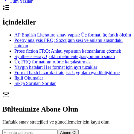
Tüm Yazılar
İçindekiler
AP English Literature sınav yapısı: Üç format, üç farklı ölçüm
Poetry analysis FRQ: Sözcüğün sesi ve anlamı arasındaki
katman
Prose fiction FRQ: Anlatı yapısının katmanlarını çözmek
Synthesis essay: Çoklu metin entegrasyonunun sanatı
Üç FRQ formatının rubric karşılaştırması
Yaygın hatalar: Her format için ayrı tuzaklar
Format bazlı hazırlık stratejisi: Uygulamaya dönüştürme
İlgili Okumalar
Sıkça Sorulan Sorular
Bültenimize Abone Olun
Haftalık sınav stratejileri ve güncellemeler için kayıt olun.
Abone Ol