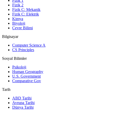
Fizik 1
Fizik 2
Fizik C: Mekanik
Fizik C: Elektrik
Kimya
Biyoloji
Çevre Bilimi
Bilgisayar
Computer Science A
CS Principles
Sosyal Bilimler
Psikoloji
Human Geography
U.S. Government
Comparative Gov
Tarih
ABD Tarihi
Avrupa Tarihi
Dünya Tarihi