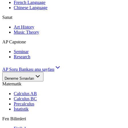
French Language
Chinese Language
Sanat
Art History
Music Theory
AP Capstone
Seminar
Research
AP Soru Bankası ana sayfası
Deneme Sınavları
Matematik
Calculus AB
Calculus BC
Precalculus
İstatistik
Fen Bilimleri