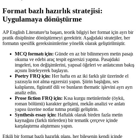
Format bazlı hazırlık stratejisi:
Uygulamaya dönüştürme
AP English Literature'ta başarı, teorik bilgiyi her format için ayrı bir
pratik disiplinine dönüştürmeyi gerektirir. Aşağıdaki stratejiler, her
formatın spesifik gereksinimlerine yönelik olarak geliştirilmiştir.
MCQ formatı için:
Günde en az bir bilinmeyen metin pasajı
okuma ve edebi araç tespit egzersizi yapma. Pasajdaki
imgeleri, ton değişimlerini, yapısal öğeleri ve anlatıcının bakış
açısını listeleyerek başlayın.
Poetry FRQ için:
Her hafta en az iki farklı şiir üzerinde el
yazısıyla not alma egzersizi yapın. Şiirin başlığını, ses
kalıplarını, figüratif dili ve bunların thematic işlevini ayrı ayrı
analiz edin.
Prose fiction FRQ için:
Kısa kurgu metinlerinde (öykü,
roman bölümü) karakter gelişimi, mekân analizi ve anlatı
yapısı üzerine notlar tutma pratiği geliştirin.
Synthesis essay için:
Haftalık olarak birden fazla metin
kaynağını (farklı türlerden) bir tematik çerçeve içinde
karşılaştırma alıştırması yapın.
Etkili bir format bazlı hazırlık planı, her bileşenin kendi içinde