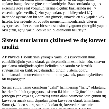
açıların hangi eksene göre tanımlandığıdır. Bazı sorularda açı, +x
eksenine göre saat yönünün tersine ölçülür; bazılarında ise +y
eksenine göre verilir. Çizim yapmadan, yani bileşenleri kâğıt
üzerinde ayırmadan bu sorulara girmek, sınavda en sık yapılan kök
hatadır. Bu nedenle iki boyutlu momentum sorularında bileşen
ayrıştırmasını her zaman bir serbest cisim diyagramı çizer gibi yapın;
oku çizin, açıyı yazın, cos ve sin bileşenlerini belirleyin.
Sistem sınırlarının çizilmesi ve dış kuvvet
analizi
AP Physics 1 sorularının yaklaşık yarısı, dış kuvvetlerin ihmal
edilebilirliğinin yazılı olarak gerekçelendirilmesini ister. Bu, sınavın
puanlama rubriğinde açıkça belirtilen bir satırdır ve hazırlık
stratejisinin en kritik parçalarından biridir. Sistemi doğru
tanımlamadan momentum korunumunu yazmak, puan kaybettiren
bir başlangıçtır.
Sistem sınırı, hangi cisimlerin "dâhil" hangilerinin "hariç" olduğunu
belirler. İki blok çarpışıyorsa, sistem iki bloktur. Üçüncü bir cisim
(örneğin yer veya eğik düzlem) sınıra dâhil edilmemelidir; çünkü dış
kuvvetler ancak sınır dışından gelen kuvvetler olarak tanımlanır.
Sınırı çizdikten sonra, sınıra dik olan dış kuvvetler listelenir: