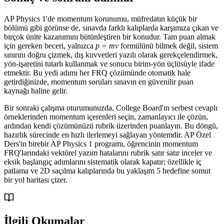
AP Physics 1'de momentum korunumu, müfredatın küçük bir
bölümü gibi görünse de, sınavda farklı kalıplarda karşımıza çıkan ve
birçok ünite kazanımını bütünleştiren bir konudur. Tam puan almak
için gereken beceri, yalnızca
p = mv
formülünü bilmek değil, sistem
sınırını doğru çizmek, dış kuvvetleri yazılı olarak gerekçelendirmek,
yön-işaretini tutarlı kullanmak ve sonucu birim-yön üçlüsüyle ifade
etmektir. Bu yedi adımı her FRQ çözümünde otomatik hale
getirdiğinizde, momentum soruları sınavın en güvenilir puan
kaynağı haline gelir.
Bir sonraki çalışma oturumunuzda, College Board'ın serbest cevaplı
örneklerinden momentum içerenleri seçin, zamanlayıcı ile çözün,
ardından kendi çözümünüzü rubrik üzerinden puanlayın. Bu döngü,
hazırlık sürecinde en hızlı ilerlemeyi sağlayan yöntemdir. AP Özel
Ders'in birebir AP Physics 1 programı, öğrencinin momentum
FRQ'larındaki vektörel yazım hatalarını rubrik satır satır inceler ve
eksik başlangıç adımlarını sistematik olarak kapatır; özellikle iç
patlama ve 2D saçılma kalıplarında bu yaklaşım 5 hedefine somut
bir yol haritası çizer.
İlgili Okumalar