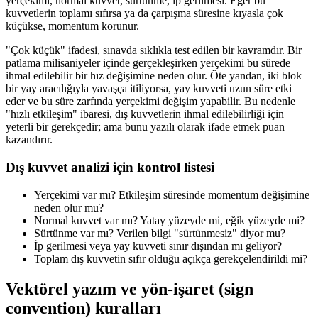
yerçekimi, normal kuvvet, sürtünme, ip gerilmesi. Eğer bu
kuvvetlerin toplamı sıfırsa ya da çarpışma süresine kıyasla çok
küçükse, momentum korunur.
"Çok küçük" ifadesi, sınavda sıklıkla test edilen bir kavramdır. Bir
patlama milisaniyeler içinde gerçekleşirken yerçekimi bu sürede
ihmal edilebilir bir hız değişimine neden olur. Öte yandan, iki blok
bir yay aracılığıyla yavaşça itiliyorsa, yay kuvveti uzun süre etki
eder ve bu süre zarfında yerçekimi değişim yapabilir. Bu nedenle
"hızlı etkileşim" ibaresi, dış kuvvetlerin ihmal edilebilirliği için
yeterli bir gerekçedir; ama bunu yazılı olarak ifade etmek puan
kazandırır.
Dış kuvvet analizi için kontrol listesi
Yerçekimi var mı? Etkileşim süresinde momentum değişimine
neden olur mu?
Normal kuvvet var mı? Yatay yüzeyde mi, eğik yüzeyde mi?
Sürtünme var mı? Verilen bilgi "sürtünmesiz" diyor mu?
İp gerilmesi veya yay kuvveti sınır dışından mı geliyor?
Toplam dış kuvvetin sıfır olduğu açıkça gerekçelendirildi mi?
Vektörel yazım ve yön-işaret (sign
convention) kuralları