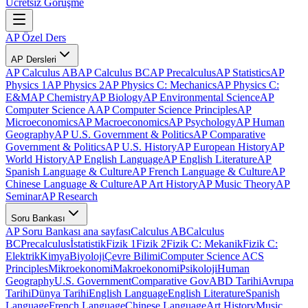
Ücretsiz Görüşme
AP Özel Ders
AP Dersleri
AP Calculus AB
AP Calculus BC
AP Precalculus
AP Statistics
AP
Physics 1
AP Physics 2
AP Physics C: Mechanics
AP Physics C:
E&M
AP Chemistry
AP Biology
AP Environmental Science
AP
Computer Science A
AP Computer Science Principles
AP
Microeconomics
AP Macroeconomics
AP Psychology
AP Human
Geography
AP U.S. Government & Politics
AP Comparative
Government & Politics
AP U.S. History
AP European History
AP
World History
AP English Language
AP English Literature
AP
Spanish Language & Culture
AP French Language & Culture
AP
Chinese Language & Culture
AP Art History
AP Music Theory
AP
Seminar
AP Research
Soru Bankası
AP Soru Bankası ana sayfası
Calculus AB
Calculus
BC
Precalculus
İstatistik
Fizik 1
Fizik 2
Fizik C: Mekanik
Fizik C:
Elektrik
Kimya
Biyoloji
Çevre Bilimi
Computer Science A
CS
Principles
Mikroekonomi
Makroekonomi
Psikoloji
Human
Geography
U.S. Government
Comparative Gov
ABD Tarihi
Avrupa
Tarihi
Dünya Tarihi
English Language
English Literature
Spanish
Language
French Language
Chinese Language
Art History
Music