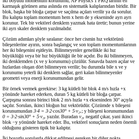
İki boyutlu momentum korunumu, AP Physics 1 FRQ'larının en
karmaşık görünen ama aslında en sistematik kalıplarından biridir. Bir
blok, başka bir bloğa çarpar ve saçılma açıları verilir ya da sorulur.
Bu kalıpta toplam momentum hem x hem de y ekseninde ayrı ayrı
korunur. Tek bir vektörel denklem yazmak hata üretir; bunun yerine
iki ayrı skaler denklem yazılmalıdır.
Çözüm adımları şöyle sıralanır: önce her cismin hız vektörünü
bileşenlerine ayırın, sonra başlangıç ve son toplam momentumlarının
her iki bileşenini eşitleyin. Bilinmeyenler genellikle iki hız
büyüklüğü veya bir hız büyüklüğü ile bir açıdır. Bu iki bilinmeyen,
iki denklemden (x ve y korunumu) çözülür. Sınavda bazen açılar ve
hızlardan oluşan dört bilinmeyen verilir; bu durumda bile x ve y
korunumu yeterli iki denklem sağlar, geri kalan bilinmeyenler
geometri veya enerji korunumundan gelir.
Bir örnek vermek gerekirse: 3 kg kütleli bir blok 4 m/s hızla +x
yönünde hareket ederken, duran 5 kg kütleli bir bloğa çarpar.
Çarpışma sonrası birinci blok 2 m/s hızla +x ekseninden 30° açıyla
saçılır. Sorulan, ikinci bloğun hız vektörüdür. Çözümde x bileşeni
korunumundan
3·4 = 3·2·cos30° + 5·v₂ₓ
; y bileşeni korunumundan
0 = 3·2·sin30° + 5·v₂ᵧ
yazılır. Buradan
v₂ᵧ
negatif çıkar, yani ikinci
blok −y yönünde hareket eder. Bu, vektörel sonuçların neden önemli
olduğunu gösteren tipik bir kalıptır.
İki boyutlu sorularda dikkat edilmesi gereken bir diğer nokta,