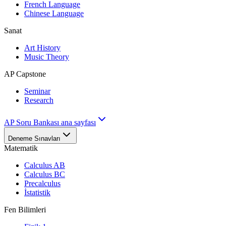
French Language
Chinese Language
Sanat
Art History
Music Theory
AP Capstone
Seminar
Research
AP Soru Bankası ana sayfası
Deneme Sınavları
Matematik
Calculus AB
Calculus BC
Precalculus
İstatistik
Fen Bilimleri