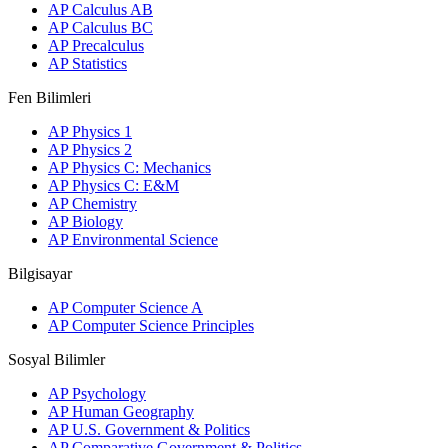
AP Calculus AB
AP Calculus BC
AP Precalculus
AP Statistics
Fen Bilimleri
AP Physics 1
AP Physics 2
AP Physics C: Mechanics
AP Physics C: E&M
AP Chemistry
AP Biology
AP Environmental Science
Bilgisayar
AP Computer Science A
AP Computer Science Principles
Sosyal Bilimler
AP Psychology
AP Human Geography
AP U.S. Government & Politics
AP Comparative Government & Politics