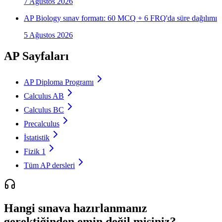
7 Ağustos 2026
AP Biology sınav formatı: 60 MCQ + 6 FRQ'da süre dağılımı
5 Ağustos 2026
AP Sayfaları
AP Diploma Programı
Calculus AB
Calculus BC
Precalculus
İstatistik
Fizik 1
Tüm AP dersleri
Hangi sınava hazırlanmanız
gerektiğinden emin değil misiniz?