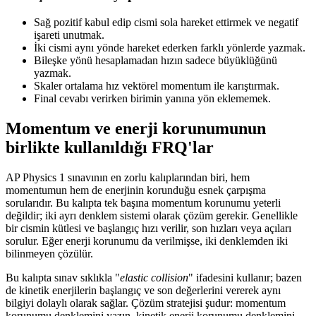
Sağ pozitif kabul edip cismi sola hareket ettirmek ve negatif
işareti unutmak.
İki cismi aynı yönde hareket ederken farklı yönlerde yazmak.
Bileşke yönü hesaplamadan hızın sadece büyüklüğünü
yazmak.
Skaler ortalama hız vektörel momentum ile karıştırmak.
Final cevabı verirken birimin yanına yön eklememek.
Momentum ve enerji korunumunun
birlikte kullanıldığı FRQ'lar
AP Physics 1 sınavının en zorlu kalıplarından biri, hem
momentumun hem de enerjinin korunduğu esnek çarpışma
sorularıdır. Bu kalıpta tek başına momentum korunumu yeterli
değildir; iki ayrı denklem sistemi olarak çözüm gerekir. Genellikle
bir cismin kütlesi ve başlangıç hızı verilir, son hızları veya açıları
sorulur. Eğer enerji korunumu da verilmişse, iki denklemden iki
bilinmeyen çözülür.
Bu kalıpta sınav sıklıkla "
elastic collision
" ifadesini kullanır; bazen
de kinetik enerjilerin başlangıç ve son değerlerini vererek aynı
bilgiyi dolaylı olarak sağlar. Çözüm stratejisi şudur: momentum
korunumu denklemini yazın, kinetik enerji korunumu denklemini