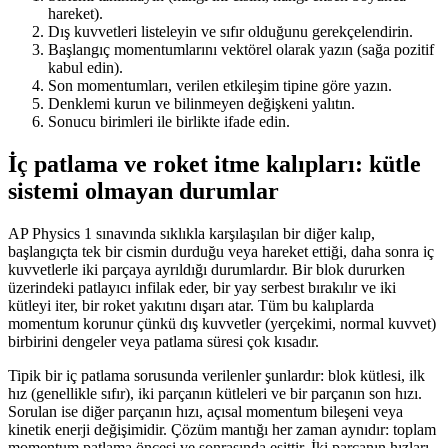
hareket).
Dış kuvvetleri listeleyin ve sıfır olduğunu gerekçelendirin.
Başlangıç momentumlarını vektörel olarak yazın (sağa pozitif
kabul edin).
Son momentumları, verilen etkileşim tipine göre yazın.
Denklemi kurun ve bilinmeyen değişkeni yalıtın.
Sonucu birimleri ile birlikte ifade edin.
İç patlama ve roket itme kalıpları: kütle
sistemi olmayan durumlar
AP Physics 1 sınavında sıklıkla karşılaşılan bir diğer kalıp,
başlangıçta tek bir cismin durduğu veya hareket ettiği, daha sonra iç
kuvvetlerle iki parçaya ayrıldığı durumlardır. Bir blok dururken
üzerindeki patlayıcı infilak eder, bir yay serbest bırakılır ve iki
kütleyi iter, bir roket yakıtını dışarı atar. Tüm bu kalıplarda
momentum korunur çünkü dış kuvvetler (yerçekimi, normal kuvvet)
birbirini dengeler veya patlama süresi çok kısadır.
Tipik bir iç patlama sorusunda verilenler şunlardır: blok kütlesi, ilk
hız (genellikle sıfır), iki parçanın kütleleri ve bir parçanın son hızı.
Sorulan ise diğer parçanın hızı, açısal momentum bileşeni veya
kinetik enerji değişimidir. Çözüm mantığı her zaman aynıdır: toplam
momentum patlama öncesi ve sonrasında eşittir. İki parçanın hızları