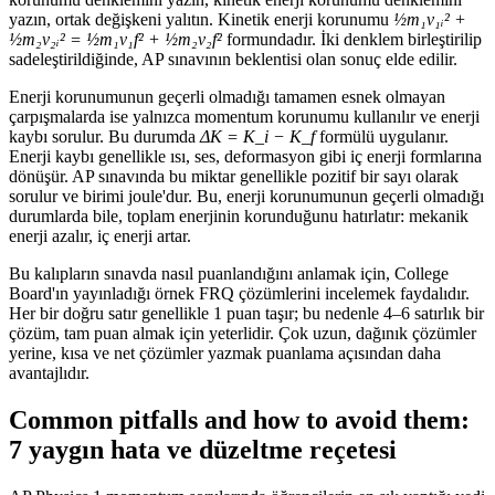
yazın, ortak değişkeni yalıtın. Kinetik enerji korunumu
½m₁v₁ᵢ² +
½m₂v₂ᵢ² = ½m₁v₁f² + ½m₂v₂f²
formundadır. İki denklem birleştirilip
sadeleştirildiğinde, AP sınavının beklentisi olan sonuç elde edilir.
Enerji korunumunun geçerli olmadığı tamamen esnek olmayan
çarpışmalarda ise yalnızca momentum korunumu kullanılır ve enerji
kaybı sorulur. Bu durumda
ΔK = K_i − K_f
formülü uygulanır.
Enerji kaybı genellikle ısı, ses, deformasyon gibi iç enerji formlarına
dönüşür. AP sınavında bu miktar genellikle pozitif bir sayı olarak
sorulur ve birimi joule'dur. Bu, enerji korunumunun geçerli olmadığı
durumlarda bile, toplam enerjinin korunduğunu hatırlatır: mekanik
enerji azalır, iç enerji artar.
Bu kalıpların sınavda nasıl puanlandığını anlamak için, College
Board'ın yayınladığı örnek FRQ çözümlerini incelemek faydalıdır.
Her bir doğru satır genellikle 1 puan taşır; bu nedenle 4–6 satırlık bir
çözüm, tam puan almak için yeterlidir. Çok uzun, dağınık çözümler
yerine, kısa ve net çözümler yazmak puanlama açısından daha
avantajlıdır.
Common pitfalls and how to avoid them:
7 yaygın hata ve düzeltme reçetesi