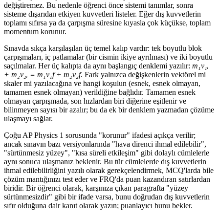
değiştiremez. Bu nedenle öğrenci önce sistemi tanımlar, sonra
sisteme dışarıdan etkiyen kuvvetleri listeler. Eğer dış kuvvetlerin
toplamı sıfırsa ya da çarpışma süresine kıyasla çok küçükse, toplam
momentum korunur.
Sınavda sıkça karşılaşılan üç temel kalıp vardır: tek boyutlu blok
çarpışmaları, iç patlamalar (bir cismin ikiye ayrılması) ve iki boyutlu
saçılmalar. Her üç kalıpta da aynı başlangıç denklemi yazılır:
m₁v₁ᵢ
+ m₂v₂ᵢ = m₁v₁f + m₂v₂f
. Fark yalnızca değişkenlerin vektörel mi
skaler mi yazılacağına ve hangi koşulun (esnek, esnek olmayan,
tamamen esnek olmayan) verildiğine bağlıdır. Tamamen esnek
olmayan çarpışmada, son hızlardan biri diğerine eşitlenir ve
bilinmeyen sayısı bir azalır; bu da ek bir denklem yazmadan çözüme
ulaşmayı sağlar.
Çoğu AP Physics 1 sorusunda "korunur" ifadesi açıkça verilir;
ancak sınavın bazı versiyonlarında "hava direnci ihmal edilebilir",
"sürtünmesiz yüzey", "kısa süreli etkileşim" gibi dolaylı cümlelerle
aynı sonuca ulaşmanız beklenir. Bu tür cümlelerde dış kuvvetlerin
ihmal edilebilirliğini yazılı olarak gerekçelendirmek, MCQ'larda bile
çözüm mantığınızı test eder ve FRQ'da puan kazandıran satırlardan
biridir. Bir öğrenci olarak, karşınıza çıkan paragrafta "yüzey
sürtünmesizdir" gibi bir ifade varsa, bunu doğrudan dış kuvvetlerin
sıfır olduğuna dair kanıt olarak yazın; puanlayıcı bunu bekler.