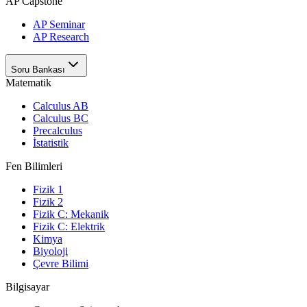
AP Capstone
AP Seminar
AP Research
Soru Bankası
Matematik
Calculus AB
Calculus BC
Precalculus
İstatistik
Fen Bilimleri
Fizik 1
Fizik 2
Fizik C: Mekanik
Fizik C: Elektrik
Kimya
Biyoloji
Çevre Bilimi
Bilgisayar