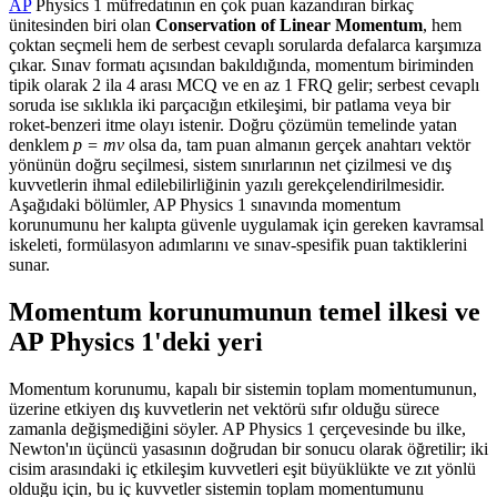
AP
Physics 1 müfredatının en çok puan kazandıran birkaç
ünitesinden biri olan
Conservation of Linear Momentum
, hem
çoktan seçmeli hem de serbest cevaplı sorularda defalarca karşımıza
çıkar. Sınav formatı açısından bakıldığında, momentum biriminden
tipik olarak 2 ila 4 arası MCQ ve en az 1 FRQ gelir; serbest cevaplı
soruda ise sıklıkla iki parçacığın etkileşimi, bir patlama veya bir
roket-benzeri itme olayı istenir. Doğru çözümün temelinde yatan
denklem
p = mv
olsa da, tam puan almanın gerçek anahtarı vektör
yönünün doğru seçilmesi, sistem sınırlarının net çizilmesi ve dış
kuvvetlerin ihmal edilebilirliğinin yazılı gerekçelendirilmesidir.
Aşağıdaki bölümler, AP Physics 1 sınavında momentum
korunumunu her kalıpta güvenle uygulamak için gereken kavramsal
iskeleti, formülasyon adımlarını ve sınav-spesifik puan taktiklerini
sunar.
Momentum korunumunun temel ilkesi ve
AP Physics 1'deki yeri
Momentum korunumu, kapalı bir sistemin toplam momentumunun,
üzerine etkiyen dış kuvvetlerin net vektörü sıfır olduğu sürece
zamanla değişmediğini söyler. AP Physics 1 çerçevesinde bu ilke,
Newton'ın üçüncü yasasının doğrudan bir sonucu olarak öğretilir; iki
cisim arasındaki iç etkileşim kuvvetleri eşit büyüklükte ve zıt yönlü
olduğu için, bu iç kuvvetler sistemin toplam momentumunu