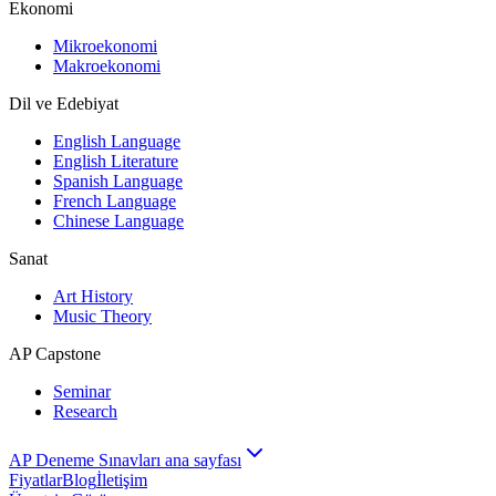
Ekonomi
Mikroekonomi
Makroekonomi
Dil ve Edebiyat
English Language
English Literature
Spanish Language
French Language
Chinese Language
Sanat
Art History
Music Theory
AP Capstone
Seminar
Research
AP Deneme Sınavları ana sayfası
Fiyatlar
Blog
İletişim