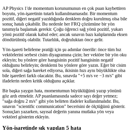
AP Physics 1'de momentum korunumunun en çok puan kaybettiren
boyutu, yön-işaretinin tutarlı kullanılmamasıdır. Bir momentum
pozitif, diğeri negatif yazıldığında denklem doğru kurulmuş olsa bile
sonuç hatalı çıkabilir. Bu nedenle her FRQ çözümüne bir yön
tanımıyla başlamak gerekir. Çoğu öğrenci sağ yönü pozitif, yukarı
yönü pozitif olarak kabul eder; ancak sınavın bazı kalıplarında eksen
döndürülmüş olabilir. Tutarlılık, doğruluktan önce gelir.
Yön-işareti belirleme pratiği için şu adımlar önerilir: önce tüm hız
vektörlerini serbest cisim diyagramına çizin; her vektöre bir yön oku
ekleyin; bu yönlere göre hangisinin pozitif hangisinin negatif
olduğunu belirleyin; denklemi bu yönlere göre yazın. Eğer bir cisim
sola, diğeri sağa hareket ediyorsa, ikisinin hızı aynı büyüklükte olsa
bile işaretleri farklı olacaktır. Bu, sınavda "+5 m/s ve −3 m/s" gibi
ifadelerin neden kritik olduğunu açıklar.
Bir başka yaygın hata, momentumun büyüklüğünü yazıp yönünü
göz ardı etmektir. AP puanlamasında sadece sayı değer yetmez;
"sağa doğru 2 m/s" gibi yön belirten ifadeler kullanılmalıdır. Bu,
sınavın "scientific communication" becerisini de ölçtüğünü gösterir.
Sonuçları yazarken, sayısal değerin yanına mutlaka yön veya
vektörel gösterim ekleyin.
Yön-işaretinde sık yapılan 5 hata