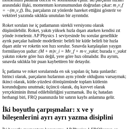
arasındaki ilişki, momentum korunumundan doğrudan çıkar:
m₁v₁f
= −(m₂v₂f)
. Bu, parçaların zıt yönlerde hareket ettiğini gösterir ve
vektörel yazımda sıklıkla unutulan bir ayrıntıdır.
Roket soruları ise iç patlamanın sürekli versiyonu olarak
düşünülebilir. Roket, yakıtı yüksek hızla dışarı atarken kendisi zıt
yönde ivmelenir. AP Physics 1 seviyesinde bu sorular genellikle
ayrık parçalar halinde modellenir: belirli bir kütle belirli bir hızla
dışarı atılır ve roketin son hızı sorulur. Sınavda karşılaşılan yaygın
formülasyon şudur:
(M + m)v_i = Mv_f + m·v_yakıt
; burada
v_yakıt
yakıtın rokete göre hızı değil, yere göre hızı olmalıdır. Bu ayrım,
sınavda sıklıkla bir puan kaybettiren bir detaydır.
İç patlama ve roket sorularında en sık yapılan üç hata şunlardır:
birinci olarak, parçaların hızlarının aynı yönde olduğunu varsaymak;
ikinci olarak, kütle-yüzdesi dönüşümünde toplam kütlenin
korunduğunu unutmak; üçüncü olarak, dış kuvvet olarak
yerçekiminin ihmal edilebilirliğini yazmamak. Bu üç hatadan
herhangi biri, FRQ puanınızda bir satırın kaybı anlamına gelir.
İki boyutlu çarpışmalar: x ve y
bileşenlerini ayrı ayrı yazma disiplini