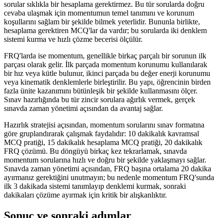
sorular sıklıkla bir hesaplama gerektirmez. Bu tür sorularda doğru
cevaba ulaşmak için momentumun temel tanımını ve korunum
koşullarını sağlam bir şekilde bilmek yeterlidir. Bununla birlikte,
hesaplama gerektiren MCQ'lar da vardır; bu sorularda iki denklem
sistemi kurma ve hızlı çözme becerisi ölçülür.
FRQ'larda ise momentum, genellikle birkaç parçalı bir sorunun ilk
parçası olarak gelir. İlk parçada momentum korunumu kullanılarak
bir hız veya kütle bulunur, ikinci parçada bu değer enerji korunumu
veya kinematik denklemlerle birleştirilir. Bu yapı, öğrencinin birden
fazla ünite kazanımını bütünleşik bir şekilde kullanmasını ölçer.
Sınav hazırlığında bu tür zincir sorulara ağırlık vermek, gerçek
sınavda zaman yönetimi açısından da avantaj sağlar.
Hazırlık stratejisi açısından, momentum sorularını sınav formatına
göre gruplandırarak çalışmak faydalıdır: 10 dakikalık kavramsal
MCQ pratiği, 15 dakikalık hesaplama MCQ pratiği, 20 dakikalık
FRQ çözümü. Bu döngüyü birkaç kez tekrarlamak, sınavda
momentum sorularına hızlı ve doğru bir şekilde yaklaşmayı sağlar.
Sınavda zaman yönetimi açısından, FRQ başına ortalama 20 dakika
ayırmanız gerektiğini unutmayın; bu nedenle momentum FRQ'sunda
ilk 3 dakikada sistemi tanımlayıp denklemi kurmak, sonraki
dakikaları çözüme ayırmak için kritik bir alışkanlıktır.
Sonuç ve sonraki adımlar