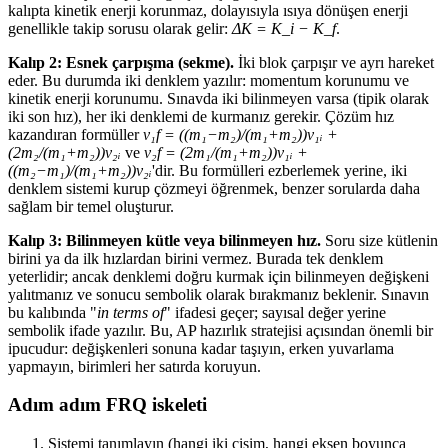
kalıpta kinetik enerji korunmaz, dolayısıyla ısıya dönüşen enerji
genellikle takip sorusu olarak gelir:
ΔK = K_i − K_f
.
Kalıp 2: Esnek çarpışma (sekme).
İki blok çarpışır ve ayrı hareket
eder. Bu durumda iki denklem yazılır: momentum korunumu ve
kinetik enerji korunumu. Sınavda iki bilinmeyen varsa (tipik olarak
iki son hız), her iki denklemi de kurmanız gerekir. Çözüm hız
kazandıran formüller
v₁f = ((m₁−m₂)/(m₁+m₂))v₁ᵢ +
(2m₂/(m₁+m₂))v₂ᵢ
ve
v₂f = (2m₁/(m₁+m₂))v₁ᵢ +
((m₂−m₁)/(m₁+m₂))v₂ᵢ
'dir. Bu formülleri ezberlemek yerine, iki
denklem sistemi kurup çözmeyi öğrenmek, benzer sorularda daha
sağlam bir temel oluşturur.
Kalıp 3: Bilinmeyen kütle veya bilinmeyen hız.
Soru size kütlenin
birini ya da ilk hızlardan birini vermez. Burada tek denklem
yeterlidir; ancak denklemi doğru kurmak için bilinmeyen değişkeni
yalıtmanız ve sonucu sembolik olarak bırakmanız beklenir. Sınavın
bu kalıbında "
in terms of
" ifadesi geçer; sayısal değer yerine
sembolik ifade yazılır. Bu, AP hazırlık stratejisi açısından önemli bir
ipucudur: değişkenleri sonuna kadar taşıyın, erken yuvarlama
yapmayın, birimleri her satırda koruyun.
Adım adım FRQ iskeleti
Sistemi tanımlayın (hangi iki cisim, hangi eksen boyunca