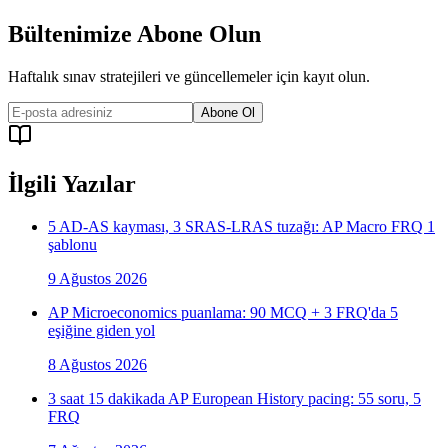
Bültenimize Abone Olun
Haftalık sınav stratejileri ve güncellemeler için kayıt olun.
Abone Ol
İlgili Yazılar
5 AD-AS kayması, 3 SRAS-LRAS tuzağı: AP Macro FRQ 1
şablonu
9 Ağustos 2026
AP Microeconomics puanlama: 90 MCQ + 3 FRQ'da 5
eşiğine giden yol
8 Ağustos 2026
3 saat 15 dakikada AP European History pacing: 55 soru, 5
FRQ