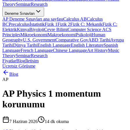
Theory
Seminar
Research
Deneme Sınavları
AP Deneme Sınavları ana sayfası
Calculus AB
Calculus
BC
Precalculus
İstatistik
Fizik 1
Fizik 2
Fizik C: Mekanik
Fizik C:
Elektrik
Kimya
Biyoloji
Çevre Bilimi
Computer Science A
CS
Principles
Mikroekonomi
Makroekonomi
Psikoloji
Human
Geography
U.S. Government
Comparative Gov
ABD Tarihi
Avrupa
Tarihi
Dünya Tarihi
English Language
English Literature
Spanish
Language
French Language
Chinese Language
Art History
Music
Theory
Seminar
Research
Fiyatlar
Blog
İletişim
Ücretsiz Görüşme
Blog
AP
AP Physics 1 momentum
korunumu
7 Haziran 2026
14
dk okuma