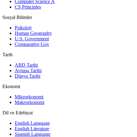
Computer Science A
CS Principles
Sosyal Bilimler
Psikoloji
Human Geography
U.S. Government
Comparative Gov
Tarih
ABD Tarihi
Avrupa Tarihi
Dünya Tarihi
Ekonomi
Mikroekonomi
Makroekonomi
Dil ve Edebiyat
English Language
English Literature
Spanish Language