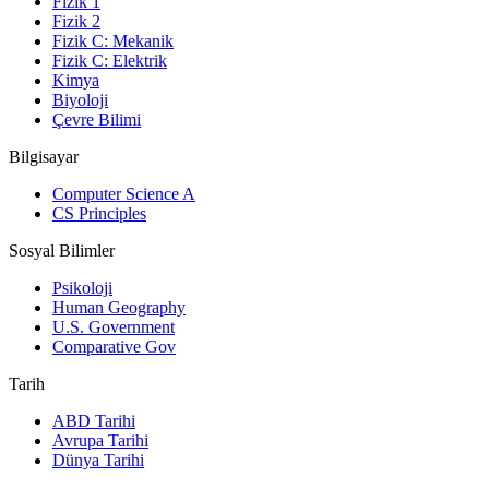
Fizik 1
Fizik 2
Fizik C: Mekanik
Fizik C: Elektrik
Kimya
Biyoloji
Çevre Bilimi
Bilgisayar
Computer Science A
CS Principles
Sosyal Bilimler
Psikoloji
Human Geography
U.S. Government
Comparative Gov
Tarih
ABD Tarihi
Avrupa Tarihi
Dünya Tarihi