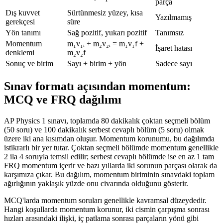
parça
Dış kuvvet
Sürtünmesiz yüzey, kısa
Yazılmamış
gerekçesi
süre
Yön tanımı
Sağ pozitif, yukarı pozitif
Tanımsız
Momentum
m₁v₁ᵢ + m₂v₂ᵢ = m₁v₁f +
İşaret hatası
denklemi
m₂v₂f
Sonuç ve birim
Sayı + birim + yön
Sadece sayı
Sınav formatı açısından momentum:
MCQ ve FRQ dağılımı
AP Physics 1 sınavı, toplamda 80 dakikalık çoktan seçmeli bölüm
(50 soru) ve 100 dakikalık serbest cevaplı bölüm (5 soru) olmak
üzere iki ana kısımdan oluşur. Momentum korunumu, bu dağılımda
istikrarlı bir yer tutar. Çoktan seçmeli bölümde momentum genellikle
2 ila 4 soruyla temsil edilir; serbest cevaplı bölümde ise en az 1 tam
FRQ momentum içerir ve bazı yıllarda iki sorunun parçası olarak da
karşımıza çıkar. Bu dağılım, momentum biriminin sınavdaki toplam
ağırlığının yaklaşık yüzde onu civarında olduğunu gösterir.
MCQ'larda momentum soruları genellikle kavramsal düzeydedir.
Hangi koşullarda momentum korunur, iki cismin çarpışma sonrası
hızları arasındaki ilişki, iç patlama sonrası parçaların yönü gibi