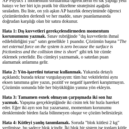
AP Physics 1 momentum sorularında öğrencilerin en sık yaptığı yedi
hatayı ve her biri için pratik bir düzeltme stratejisini aşağıda
sıraladım. Bu liste, on yılı aşkın AP hazırlık deneyimimde öğrenci
çözümlerinden derlendi ve her madde, sınav puanlamasında
doğrudan karşılığı olan bir satıra dokunur.
Hata 1: Dış kuvvetleri gerekçelendirmeden momentum
korunumunu yazmak.
Sınav rubriğinde "dış kuvvetlerin ihmal
edilebilirliğini yaz" satırı genellikle 1 puandır. Çözümün başına "
The
net external force on the system is zero because the surface is
frictionless and the collision time is short
" gibi tek bir cümle
eklemek yeterlidir. Bu cümleyi yazmamak, o satırdan puan
alamamak anlamına gelir.
Hata 2: Yön-işaretini tutarsız kullanmak.
Yukarıda detaylı
açıklandı; burada tekrar vurgulayayım: tüm hız vektörlerini aynı
eksen tanımına göre yazın, pozitif ve negatif işaretleri karıştırmayın.
Çözümün sonunda bile her büyüklüğün yanına yön ekleyin.
Hata 3: Tamamen esnek olmayan çarpışmada iki son hız
yazmak.
Yapışma gerçekleştiğinde iki cisim tek bir hızla hareket
eder. Eğer iki ayrı son hız yazarsanız, momentum korunumu
denkleminde birden fazla bilinmeyen oluşur ve çözüm belirsizleşir.
Hata 4: Kütleyi yanlış tanımlamak.
Soruda "blok kütlesi 2 kg"
verilmişse, bu sadece blok içindir. İki blok bir sistem ise toplam kütle