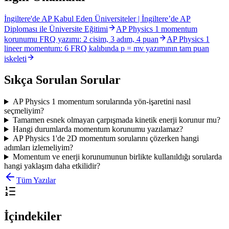
İngiltere'de AP Kabul Eden Üniversiteler | İngiltere’de AP
Diploması ile Üniversite Eğitimi
AP Physics 1 momentum
korunumu FRQ yazımı: 2 cisim, 3 adım, 4 puan
AP Physics 1
lineer momentum: 6 FRQ kalıbında p = mv yazımının tam puan
iskeleti
Sıkça Sorulan Sorular
AP Physics 1 momentum sorularında yön-işaretini nasıl
seçmeliyim?
Tamamen esnek olmayan çarpışmada kinetik enerji korunur mu?
Hangi durumlarda momentum korunumu yazılamaz?
AP Physics 1'de 2D momentum sorularını çözerken hangi
adımları izlemeliyim?
Momentum ve enerji korunumunun birlikte kullanıldığı sorularda
hangi yaklaşım daha etkilidir?
Tüm Yazılar
İçindekiler