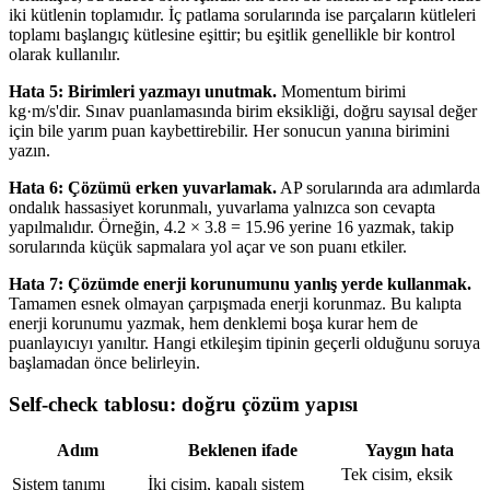
iki kütlenin toplamıdır. İç patlama sorularında ise parçaların kütleleri
toplamı başlangıç kütlesine eşittir; bu eşitlik genellikle bir kontrol
olarak kullanılır.
Hata 5: Birimleri yazmayı unutmak.
Momentum birimi
kg·m/s'dir. Sınav puanlamasında birim eksikliği, doğru sayısal değer
için bile yarım puan kaybettirebilir. Her sonucun yanına birimini
yazın.
Hata 6: Çözümü erken yuvarlamak.
AP sorularında ara adımlarda
ondalık hassasiyet korunmalı, yuvarlama yalnızca son cevapta
yapılmalıdır. Örneğin, 4.2 × 3.8 = 15.96 yerine 16 yazmak, takip
sorularında küçük sapmalara yol açar ve son puanı etkiler.
Hata 7: Çözümde enerji korunumunu yanlış yerde kullanmak.
Tamamen esnek olmayan çarpışmada enerji korunmaz. Bu kalıpta
enerji korunumu yazmak, hem denklemi boşa kurar hem de
puanlayıcıyı yanıltır. Hangi etkileşim tipinin geçerli olduğunu soruya
başlamadan önce belirleyin.
Self-check tablosu: doğru çözüm yapısı
Adım
Beklenen ifade
Yaygın hata
Tek cisim, eksik
Sistem tanımı
İki cisim, kapalı sistem