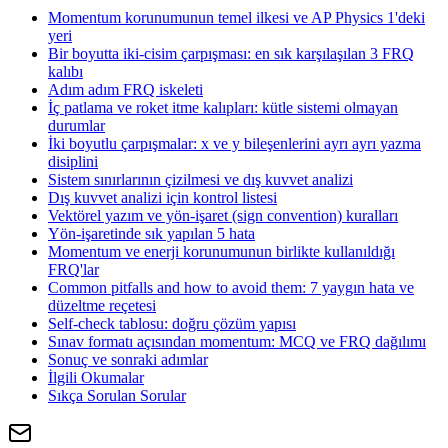
Momentum korunumunun temel ilkesi ve AP Physics 1'deki
yeri
Bir boyutta iki-cisim çarpışması: en sık karşılaşılan 3 FRQ
kalıbı
Adım adım FRQ iskeleti
İç patlama ve roket itme kalıpları: kütle sistemi olmayan
durumlar
İki boyutlu çarpışmalar: x ve y bileşenlerini ayrı ayrı yazma
disiplini
Sistem sınırlarının çizilmesi ve dış kuvvet analizi
Dış kuvvet analizi için kontrol listesi
Vektörel yazım ve yön-işaret (sign convention) kuralları
Yön-işaretinde sık yapılan 5 hata
Momentum ve enerji korunumunun birlikte kullanıldığı
FRQ'lar
Common pitfalls and how to avoid them: 7 yaygın hata ve
düzeltme reçetesi
Self-check tablosu: doğru çözüm yapısı
Sınav formatı açısından momentum: MCQ ve FRQ dağılımı
Sonuç ve sonraki adımlar
İlgili Okumalar
Sıkça Sorulan Sorular