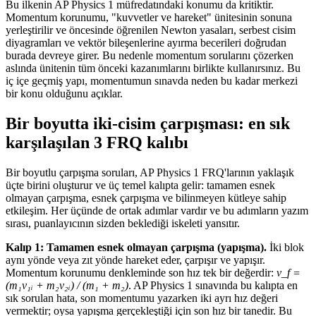
Bu ilkenin AP Physics 1 müfredatındaki konumu da kritiktir.
Momentum korunumu, "kuvvetler ve hareket" ünitesinin sonuna
yerleştirilir ve öncesinde öğrenilen Newton yasaları, serbest cisim
diyagramları ve vektör bileşenlerine ayırma becerileri doğrudan
burada devreye girer. Bu nedenle momentum sorularını çözerken
aslında ünitenin tüm önceki kazanımlarını birlikte kullanırsınız. Bu
iç içe geçmiş yapı, momentumun sınavda neden bu kadar merkezi
bir konu olduğunu açıklar.
Bir boyutta iki-cisim çarpışması: en sık
karşılaşılan 3 FRQ kalıbı
Bir boyutlu çarpışma soruları, AP Physics 1 FRQ'larının yaklaşık
üçte birini oluşturur ve üç temel kalıpta gelir: tamamen esnek
olmayan çarpışma, esnek çarpışma ve bilinmeyen kütleye sahip
etkileşim. Her üçünde de ortak adımlar vardır ve bu adımların yazım
sırası, puanlayıcının sizden beklediği iskeleti yansıtır.
Kalıp 1: Tamamen esnek olmayan çarpışma (yapışma).
İki blok
aynı yönde veya zıt yönde hareket eder, çarpışır ve yapışır.
Momentum korunumu denkleminde son hız tek bir değerdir:
v_f =
(m₁v₁ᵢ + m₂v₂ᵢ) / (m₁ + m₂)
. AP Physics 1 sınavında bu kalıpta en
sık sorulan hata, son momentumu yazarken iki ayrı hız değeri
vermektir; oysa yapışma gerçekleştiği için son hız bir tanedir. Bu