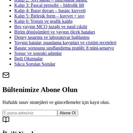
Kalıp 3: Pascal prensibi – hidrolik lift
Kalıp 4: Baraj duvarı – basınç kuvveti
Kalıp 5: Birleşik form – kuvvet + sıvı
Kalıp 6: Yorum ve grafik kalıbı
Beş yaygın MCQ tuzağı ve nasıl çıkılır
Birim dönüşümleri ve yaygın ölçek hataları
Deney tasarımı ve laboratuvar bağlantısı
Yaygın hatalar, puanlama kayıpları ve çözüm reçeteleri
Basınç sorusunu sınıflandırma pratiği: 8 mini-senaryo
Sonuç ve sonraki adımlar
İlgili Okumalar
Sıkça Sorulan Sorular
Bültenimize Abone Olun
Haftalık sınav stratejileri ve güncellemeler için kayıt olun.
Abone Ol