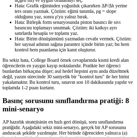
üçgen mi) ve uygun ortalamayı seç.
Hata: Grafik eğiminden yoğunluk çıkarırken ΔP/Δh yerine
ters oranı yazmak. Çözüm: eğimi tanımla, ρg = slope
olduğunu yaz, sonra ρ'yu yalnız bırak.
Hata: Birleşik form senaryosunda piston basıncı ile sıvı
basıncını toplamayı unutmak. Çözüm: iki katkıyı ayrı
satırlarda hesapla ve toplamı yaz.
Hata: Birim dönüşümünü yazmadan cevabı vermek. Çözüm:
her sayısal adımın sağına parantez içinde birim yaz; bu hem
kontrol hem puanlama için kanıt oluşturur.
Bu sekiz hata, College Board örnek cevaplarında kısmi kredi alan
öğrencilerin en yaygın kayıp noktalarıdır. Pratikte her öğrenci
bunlardan birkaçına düşer; asıl hedef hepsini aynı anda düzeltmek
değil, yazım sürecinde 30 saniyelik bir "kontrol turu" ile her birini
yakalamaktır. Bu kontrol turu, sınavın son 10 dakikasında yapılır ve
toplamda 1-2 puan kurtarır.
Basınç sorusunu sınıflandırma pratiği: 8
mini-senaryo
AP hazırlık stratejisinin en hızlı geri dönüşü, soru sınıflandırma
pratiğidir. Aşağıdaki sekiz mini-senaryo, gerçek bir AP sorusunu
andıracak şekilde yazılmıştır. Her birinde öğrenciden yalnızca (a)