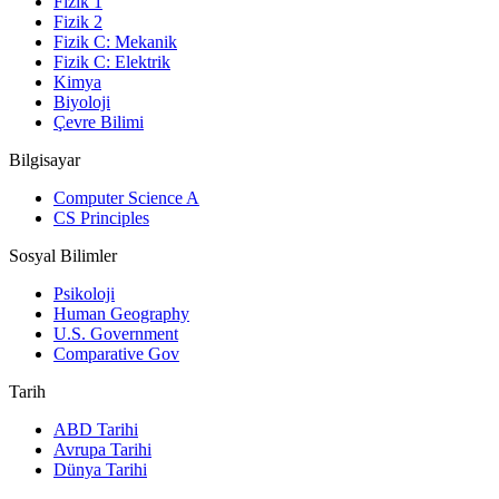
Fizik 1
Fizik 2
Fizik C: Mekanik
Fizik C: Elektrik
Kimya
Biyoloji
Çevre Bilimi
Bilgisayar
Computer Science A
CS Principles
Sosyal Bilimler
Psikoloji
Human Geography
U.S. Government
Comparative Gov
Tarih
ABD Tarihi
Avrupa Tarihi
Dünya Tarihi