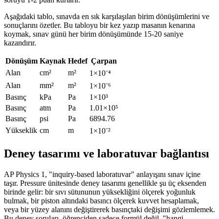
Aşağıdaki tablo, sınavda en sık karşılaşılan birim dönüşümlerini ve
sonuçlarını özetler. Bu tabloyu bir kez yazıp masanın kenarına
koymak, sınav günü her birim dönüşümünde 15-20 saniye
kazandırır.
Dönüşüm
Kaynak
Hedef
Çarpan
Alan
cm²
m²
1×10⁻⁴
Alan
mm²
m²
1×10⁻⁶
Basınç
kPa
Pa
1×10³
Basınç
atm
Pa
1.01×10⁵
Basınç
psi
Pa
6894.76
Yükseklik
cm
m
1×10⁻²
Deney tasarımı ve laboratuvar bağlantısı
AP Physics 1, "inquiry-based laboratuvar" anlayışını sınav içine
taşır. Pressure ünitesinde deney tasarımı genellikle şu üç eksenden
birinde gelir: bir sıvı sütununun yüksekliğini ölçerek yoğunluk
bulmak, bir piston altındaki basıncı ölçerek kuvvet hesaplamak,
veya bir yüzey alanını değiştirerek basınçtaki değişimi gözlemlemek.
Bu deney soruları, öğrenciden sadece formül değil, "hangi