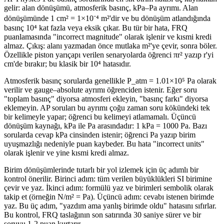
gelir: alan dönüşümü, atmosferik basınç, kPa–Pa ayrımı. Alan
dönüşümünde 1 cm² = 1×10⁻⁴ m²'dir ve bu dönüşüm atlandığında
basınç 10⁴ kat fazla veya eksik çıkar. Bu tür bir hata, FRQ
puanlamasında "incorrect magnitude" olarak işlenir ve kısmi kredi
almaz. Çıkış: alanı yazmadan önce mutlaka m²'ye çevir, sonra böler.
Özellikle piston yarıçapı verilen senaryolarda öğrenci πr² yazıp r'yi
cm'de bırakır; bu klasik bir 10⁴ hatasıdır.
Atmosferik basınç sorularda genellikle P_atm = 1.01×10⁵ Pa olarak
verilir ve gauge–absolute ayrımı öğrenciden istenir. Eğer soru
"toplam basınç" diyorsa atmosferi ekleyin, "basınç farkı" diyorsa
eklemeyin. AP soruları bu ayrımı çoğu zaman soru kökündeki tek
bir kelimeyle yapar; öğrenci bu kelimeyi atlamamalı. Üçüncü
dönüşüm kaynağı, kPa ile Pa arasındadır: 1 kPa = 1000 Pa. Bazı
sorularda cevap kPa cinsinden istenir; öğrenci Pa yazıp birim
uyuşmazlığı nedeniyle puan kaybeder. Bu hata "incorrect units"
olarak işlenir ve yine kısmi kredi almaz.
Birim dönüşümlerinde tutarlı bir yol izlemek için üç adımlı bir
kontrol önerilir. Birinci adım: tüm verilen büyüklükleri SI birimine
çevir ve yaz. İkinci adım: formülü yaz ve birimleri sembolik olarak
takip et (örneğin N/m² = Pa). Üçüncü adım: cevabı istenen birimde
yaz. Bu üç adım, "yazdım ama yanlış birimde oldu" hatasını sıfırlar.
Bu kontrol, FRQ taslağının son satırında 30 saniye sürer ve bir
soruyu 1-2 puan kurtarır.