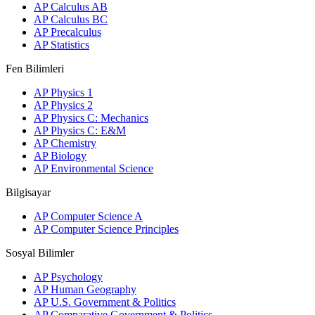
AP Calculus AB
AP Calculus BC
AP Precalculus
AP Statistics
Fen Bilimleri
AP Physics 1
AP Physics 2
AP Physics C: Mechanics
AP Physics C: E&M
AP Chemistry
AP Biology
AP Environmental Science
Bilgisayar
AP Computer Science A
AP Computer Science Principles
Sosyal Bilimler
AP Psychology
AP Human Geography
AP U.S. Government & Politics
AP Comparative Government & Politics