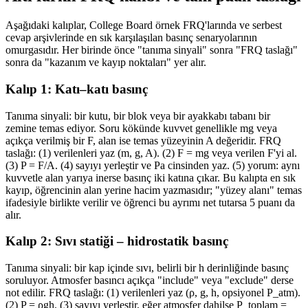
Aşağıdaki kalıplar, College Board örnek FRQ'larında ve serbest
cevap arşivlerinde en sık karşılaşılan basınç senaryolarının
omurgasıdır. Her birinde önce "tanıma sinyali" sonra "FRQ taslağı"
sonra da "kazanım ve kayıp noktaları" yer alır.
Kalıp 1: Katı–katı basınç
Tanıma sinyali: bir kutu, bir blok veya bir ayakkabı tabanı bir
zemine temas ediyor. Soru kökünde kuvvet genellikle mg veya
açıkça verilmiş bir F, alan ise temas yüzeyinin A değeridir. FRQ
taslağı: (1) verilenleri yaz (m, g, A). (2) F = mg veya verilen F'yi al.
(3) P = F/A. (4) sayıyı yerleştir ve Pa cinsinden yaz. (5) yorum: aynı
kuvvetle alan yarıya inerse basınç iki katına çıkar. Bu kalıpta en sık
kayıp, öğrencinin alan yerine hacim yazmasıdır; "yüzey alanı" temas
ifadesiyle birlikte verilir ve öğrenci bu ayrımı net tutarsa 5 puanı da
alır.
Kalıp 2: Sıvı statiği – hidrostatik basınç
Tanıma sinyali: bir kap içinde sıvı, belirli bir h derinliğinde basınç
soruluyor. Atmosfer basıncı açıkça "include" veya "exclude" derse
not edilir. FRQ taslağı: (1) verilenleri yaz (ρ, g, h, opsiyonel P_atm).
(2) P = ρgh. (3) sayıyı yerleştir, eğer atmosfer dahilse P_toplam =