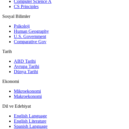
Computer Science A
CS Principles
Sosyal Bilimler
Psikoloji
Human Geography
U.S. Government
Comparative Gov
Tarih
ABD Tarihi
Avrupa Tarihi
Dünya Tarihi
Ekonomi
Mikroekonomi
Makroekonomi
Dil ve Edebiyat
English Language
English Literature
Spanish Language