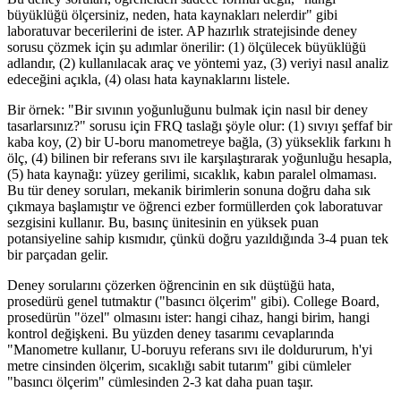
büyüklüğü ölçersiniz, neden, hata kaynakları nelerdir" gibi
laboratuvar becerilerini de ister. AP hazırlık stratejisinde deney
sorusu çözmek için şu adımlar önerilir: (1) ölçülecek büyüklüğü
adlandır, (2) kullanılacak araç ve yöntemi yaz, (3) veriyi nasıl analiz
edeceğini açıkla, (4) olası hata kaynaklarını listele.
Bir örnek: "Bir sıvının yoğunluğunu bulmak için nasıl bir deney
tasarlarsınız?" sorusu için FRQ taslağı şöyle olur: (1) sıvıyı şeffaf bir
kaba koy, (2) bir U-boru manometreye bağla, (3) yükseklik farkını h
ölç, (4) bilinen bir referans sıvı ile karşılaştırarak yoğunluğu hesapla,
(5) hata kaynağı: yüzey gerilimi, sıcaklık, kabın paralel olmaması.
Bu tür deney soruları, mekanik birimlerin sonuna doğru daha sık
çıkmaya başlamıştır ve öğrenci ezber formüllerden çok laboratuvar
sezgisini kullanır. Bu, basınç ünitesinin en yüksek puan
potansiyeline sahip kısmıdır, çünkü doğru yazıldığında 3-4 puan tek
bir parçadan gelir.
Deney sorularını çözerken öğrencinin en sık düştüğü hata,
prosedürü genel tutmaktır ("basıncı ölçerim" gibi). College Board,
prosedürün "özel" olmasını ister: hangi cihaz, hangi birim, hangi
kontrol değişkeni. Bu yüzden deney tasarımı cevaplarında
"Manometre kullanır, U-boruyu referans sıvı ile doldururum, h'yi
metre cinsinden ölçerim, sıcaklığı sabit tutarım" gibi cümleler
"basıncı ölçerim" cümlesinden 2-3 kat daha puan taşır.