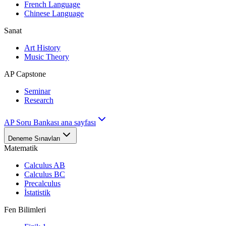
French Language
Chinese Language
Sanat
Art History
Music Theory
AP Capstone
Seminar
Research
AP Soru Bankası ana sayfası
Deneme Sınavları
Matematik
Calculus AB
Calculus BC
Precalculus
İstatistik
Fen Bilimleri