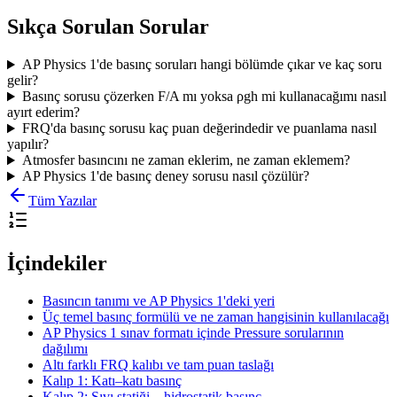
Sıkça Sorulan Sorular
AP Physics 1'de basınç soruları hangi bölümde çıkar ve kaç soru
gelir?
Basınç sorusu çözerken F/A mı yoksa ρgh mi kullanacağımı nasıl
ayırt ederim?
FRQ'da basınç sorusu kaç puan değerindedir ve puanlama nasıl
yapılır?
Atmosfer basıncını ne zaman eklerim, ne zaman eklemem?
AP Physics 1'de basınç deney sorusu nasıl çözülür?
Tüm Yazılar
İçindekiler
Basıncın tanımı ve AP Physics 1'deki yeri
Üç temel basınç formülü ve ne zaman hangisinin kullanılacağı
AP Physics 1 sınav formatı içinde Pressure sorularının
dağılımı
Altı farklı FRQ kalıbı ve tam puan taslağı
Kalıp 1: Katı–katı basınç
Kalıp 2: Sıvı statiği – hidrostatik basınç