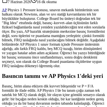
7 Haziran 2026
16
dk okuma
AP
Physics 1 Pressure konusu, sınavın mekanik birimlerinin son
halkası olarak Newtons, alan ve sıvı statiği kavramlarını tek bir
büyüklükte buluşturur. College Board bu üniteyi doğrudan tek bir
"Big Idea" etrafında değil, basınç–kuvvet–alan üçlüsünün farklı
fiziksel bağlamlarda nasıl yeniden yazılabileceğini test eden sorularla
ölçer. Bu yazı, AP hazırlık stratejisinin merkezine basınç formüllerini
değil, soru tiplerini ve puanlama mantığını yerleştirir; çünkü formülü
bilmek, FRQ taslağında nasıl yazılacağını bilmek değildir. Aşağıdaki
bölümlerde AP Physics 1 sınav formatı içinde Pressure ünitesinin
ağırlığı, altı farklı FRQ kalıbı, beş MCQ tuzağı, birim dönüşümleri
ve yaygın hatalar adım adım açıklanır. Öğrenci bu yazıyı bitirdiğinde
bir basınç sorusunu önce sınıflandırmayı, sonra doğru denklemi
seçmeyi, son olarak da College Board puanlama ölçütlerine uygun
FRQ taslağına dökmeyi öğrenmiş olur.
Basıncın tanımı ve AP Physics 1'deki yeri
Basınç, birim alana etkiyen dik kuvvet bileşenidir ve P = F/A
formülü ile ifade edilir. AP Physics 1'de bu tanım çoğu zaman tek
satırlık bir MCQ olarak değil, bir olayın içine gömülü senaryo olarak
gelir: bir bıçağın neden keskin olduğu, bir kar lastiğinin neden geniş
olduğu ya da bir baraj duvarının neden tabanda kalınlaştığı. Öğrenci