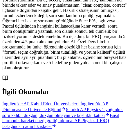
birinde tekrar eder ve sınav puanlamasının "clear, complete, correct"
üçlüsüne doğrudan karşılık gelir. Hazırlık stratejisinin omurgası,
formül ezberlemek değil, soru sınıflandırma pratiği yapmaktır.
Öğrenci her basınç sorusunu gördüğünde önce F/A, ρgh veya
Pascal üçlüsünden hangisini kullanacağına karar vermeli, sonra
birim dönüşümünü yazmalı, son olarak sonucu tek cümlelik bir
fiziksel yorumla desteklemelidir. Bu üç adım, bir FRQ parçasında 5
üzerinden 4-5 puan almanın yoludur. AP Özel Ders birebir
programında bu ünite, öğrencinin çözdüğü her basınç sorusu için
"formül seçim doğruluğu, birim tutarlılığı ve yorum kalitesi" üçlüsü
üzerinden ayrı ayrı puanlanır; bu puanlama, öğrencinin bireysel hata
profilini ortaya çıkarır ve 5 hedefine giden yolda somut bir çalışma
planı oluşturur.
İlgili Okumalar
İngiltere'de AP Kabul Eden Üniversiteler | İngiltere’de AP
Diploması ile Üniversite Eğitimi
6 farklı AP Physics 1 yoğunluk
soru kalıbı: düzgün, düzgün olmayan ve boşluklu katılar
Basit
harmonik hareket enerji grafiği okuma: AP Physics 1 FRQ
taslağında 5 adımlık iskelet