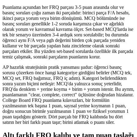
Puanlama açısından her FRQ parçası 3-5 puan arasında olur ve
basınç soruları çoğu zaman iki parçalıdır: birinci parça F/A hesabı,
ikinci parça yorum veya birim dönüşümü. MCQ bölümünde ise
basınç soruları genellikle 1-2 soruda karşımıza çıkar ve ağırlıklı
olarak yorum ve kavramsal kavrama ölçer. Set-based MCQ'larda ise
tek bir senaryo üzerinden 3-4 ardışık soru sorulabilir; bu durumda
öğrenci aynı F/A veya ρgh değerini birden çok parçada yeniden
kullanır ve bir parçada yapılan hata zincirleme olarak sonraki
parçaları etkiler. Bu yüzden set-based sorularda özellikle ilk parçada
temiz çalışmak, sonraki parçaların puanlarını korur.
AP hazırlık stratejisinin pratik yansıması şudur: öğrenci basınç
sorusu çözerken önce hangi kategoriye girdiğini belirler (MCQ tek,
MCQ set, FRQ bağımsız, FRQ iç adım). Kategori belirlendikten
sonra yazım biçimi netleşir: MCQ'da yalnızca sonuç yeterlidir,
FRQ'da denklem + yerine koyma + birim + yorum istenir. Bu ayrım,
puanlamanın "clear, complete, correct" üçlüsüne doğrudan hizalanır.
College Board FRQ puanlama kılavuzları, bir formülün
yazılmasının tek başına 1 puan, sayısal yerine koymanın 1 puan,
doğru sonucun birimle yazılmasının 1 puan ve fiziksel yorumun 1
puan taşıdığını gösterir. Dört parçalı bir FRQ kalıbında bu dört
satırın her biri farklı puan taşır; birini atlamak o puanı siler.
Altı farklı FRQ kalıbı ve tam puan taslağı