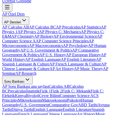
Ücretsiz Görüşme
AP Özel Ders
AP Dersleri
AP Calculus AB
AP Calculus BC
AP Precalculus
AP Statistics
AP
Physics 1
AP Physics 2
AP Physics C: Mechanics
AP Physics C:
E&M
AP Chemistry
AP Biology
AP Environmental Science
AP
Computer Science A
AP Computer Science Principles
AP
Microeconomics
AP Macroeconomics
AP Psychology
AP Human
Geography
AP U.S. Government & Politics
AP Comparative
Government & Politics
AP U.S. History
AP European History
AP
World History
AP English Language
AP English Literature
AP
Spanish Language & Culture
AP French Language & Culture
AP
Chinese Language & Culture
AP Art History
AP Music Theory
AP
Seminar
AP Research
Soru Bankası
AP Soru Bankası ana sayfası
Calculus AB
Calculus
BC
Precalculus
İstatistik
Fizik 1
Fizik 2
Fizik C: Mekanik
Fizik C:
Elektrik
Kimya
Biyoloji
Çevre Bilimi
Computer Science A
CS
Principles
Mikroekonomi
Makroekonomi
Psikoloji
Human
Geography
U.S. Government
Comparative Gov
ABD Tarihi
Avrupa
Tarihi
Dünya Tarihi
English Language
English Literature
Spanish
Language
French Language
Chinese Language
Art History
Music