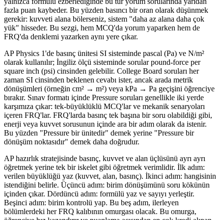
yalnızca formülü ezberlediğinde bu tür yorum sorularında yarıdan
fazla puan kaybeder. Bu yüzden basıncı bir oran olarak düşünmek
gerekir: kuvveti alana bölerseniz, sistem "daha az alana daha çok
yük" hisseder. Bu sezgi, hem MCQ'da yorum yaparken hem de
FRQ'da denklemi yazarken aynı yere çıkar.
AP Physics 1'de basınç ünitesi SI sisteminde pascal (Pa) ve N/m²
olarak kullanılır; İngiliz ölçü sisteminde sorular pound-force per
square inch (psi) cinsinden gelebilir. College Board soruları her
zaman SI cinsinden beklenen cevabı ister, ancak arada metrik
dönüşümleri (örneğin cm² → m²) veya kPa → Pa geçişini öğrenciye
bırakır. Sınav formatı içinde Pressure soruları genellikle iki yerde
karşımıza çıkar: tek-büyüklüklü MCQ'lar ve mekanik senaryoları
içeren FRQ'lar. FRQ'larda basınç tek başına bir soru olabildiği gibi,
enerji veya kuvvet sorusunun içinde ara bir adım olarak da istenir.
Bu yüzden "Pressure bir ünitedir" demek yerine "Pressure bir
dönüşüm noktasıdır" demek daha doğrudur.
AP hazırlık stratejisinde basınç, kuvvet ve alan üçlüsünü ayrı ayrı
öğretmek yerine tek bir iskelet gibi öğretmek verimlidir. İlk adım:
verilen büyüklüğü yaz (kuvvet, alan, basınç). İkinci adım: hangisinin
istendiğini belirle. Üçüncü adım: birim dönüşümünü soru kökünün
içinden çıkar. Dördüncü adım: formülü yaz ve sayıyı yerleştir.
Beşinci adım: birim kontrolü yap. Bu beş adım, ilerleyen
bölümlerdeki her FRQ kalıbının omurgası olacak. Bu omurga,