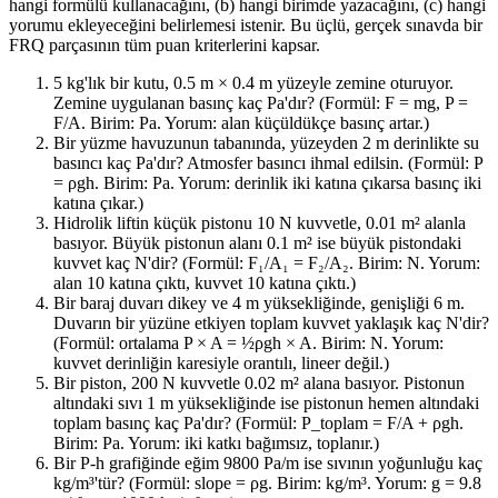
hangi formülü kullanacağını, (b) hangi birimde yazacağını, (c) hangi
yorumu ekleyeceğini belirlemesi istenir. Bu üçlü, gerçek sınavda bir
FRQ parçasının tüm puan kriterlerini kapsar.
5 kg'lık bir kutu, 0.5 m × 0.4 m yüzeyle zemine oturuyor.
Zemine uygulanan basınç kaç Pa'dır? (Formül: F = mg, P =
F/A. Birim: Pa. Yorum: alan küçüldükçe basınç artar.)
Bir yüzme havuzunun tabanında, yüzeyden 2 m derinlikte su
basıncı kaç Pa'dır? Atmosfer basıncı ihmal edilsin. (Formül: P
= ρgh. Birim: Pa. Yorum: derinlik iki katına çıkarsa basınç iki
katına çıkar.)
Hidrolik liftin küçük pistonu 10 N kuvvetle, 0.01 m² alanla
basıyor. Büyük pistonun alanı 0.1 m² ise büyük pistondaki
kuvvet kaç N'dir? (Formül: F₁/A₁ = F₂/A₂. Birim: N. Yorum:
alan 10 katına çıktı, kuvvet 10 katına çıktı.)
Bir baraj duvarı dikey ve 4 m yüksekliğinde, genişliği 6 m.
Duvarın bir yüzüne etkiyen toplam kuvvet yaklaşık kaç N'dir?
(Formül: ortalama P × A = ½ρgh × A. Birim: N. Yorum:
kuvvet derinliğin karesiyle orantılı, lineer değil.)
Bir piston, 200 N kuvvetle 0.02 m² alana basıyor. Pistonun
altındaki sıvı 1 m yüksekliğinde ise pistonun hemen altındaki
toplam basınç kaç Pa'dır? (Formül: P_toplam = F/A + ρgh.
Birim: Pa. Yorum: iki katkı bağımsız, toplanır.)
Bir P-h grafiğinde eğim 9800 Pa/m ise sıvının yoğunluğu kaç
kg/m³'tür? (Formül: slope = ρg. Birim: kg/m³. Yorum: g = 9.8