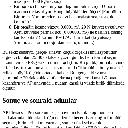
m/s², ρ ≈ 1000 kg/m³, su.)
Bir öğrenci bir sıvının yoğunluğunu bulmak için U-boru
manometre tasarlıyor. Hangi büyüklükleri ölçer? (Formül: h.
Birim: m. Yorum: referans sıvı ile karşılaştırma, sıcaklık
kontrolü.)
Bir bıçağın kesme yüzeyi 0.0001 m², 20 N kuvvet uyguluyor.
Aynı kuvvetle parmak ucu (0.000001 m²) ile basılırsa basınç
kaç kat artar? (Formül: P = F/A. Birim: kat (boyutsuz).
Yorum: alan oranı doğrudan basınç oranıdır.)
Bu sekiz senaryo, gerçek sınavın küçük ölçekli simülasyonudur.
Öğrenci bunları 25-30 dakikada çözdüğünde, hem formül seçim
hızını hem de FRQ yazım ritmini geliştirir. Bu pratik, bir hafta içinde
iki-üç kez tekrarlanırsa basınç sorularında "formülü hatırlayamama"
refleksi büyük ölçüde ortadan kalkar. Bu, gerçek bir zaman
yatırımıdır: 30 dakikalık sınıflandırma pratiği, ortalama 1-2 puan
kazandırır ve AP sınavında 1 puanın karşılığı yüzde birlik dilimlerde
ölçülür.
Sonuç ve sonraki adımlar
AP Physics 1 Pressure ünitesi, sınavın mekanik bloğunun son
halkalarından biri olarak öğrenciden üç beceri ister: doğru formülü
seçmek, birimleri tutarlı yazmak, sonucu fiziksel olarak
yorumlayabilmek. Bu üç beceri, yukarıdaki altı FRQ kalıbının her