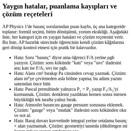
Yaygın hatalar, puanlama kayıpları ve
çözüm reçeteleri
AP Physics 1'de basınç sorularından puan kaybı, üç ana kategoride
toplanır: formül seçimi, birim dönüşümü, yorum eksikliği. Aşağıdaki
liste, her kategori için en yaygın hataları ve çözüm reçetesini verir.
Bu liste, AP hazırlık sürecinde öğrencinin kendi çözüm kâğıtlarına
geri dönüp kontrol etmesi için pratik bir kılavuzdur.
Hata: Soru "basınç" diyor ama öğrenci F/A yerine ρgh
yazıyor. Çözüm: soru kökünde "katı" veya "sıvı" ifadesini
ara; katı ise F/A, sıvı ise ρgh.
Hata: Alanı cm² bırakıp Pa cinsinden cevap yazmak. Çözüm:
alanı m²'ye çevirmeden asla bölme yapma; bu adımı yazım
satırından önce bitir.
Hata: Pascal prensibinde yalnızca P₁ = P₂ yazıp F₂/A₂'yi
kurmamak. Çözüm: denklemi yazdıktan hemen sonra istenen
büyüklüğü tek tarafta yalnız bırak.
Hata: Atmosfer basıncını gauge pressure sorusuna eklemek.
Çözüm: "gauge" veya "mutlak" ifadesini soru kökünden oku
ve not al.
Hata: Baraj duvarı kuvvetinde integral yerine ortalama basınç
× alan yazmamak. Çözüm: geometriyi tanımla (dikdörtgen mi