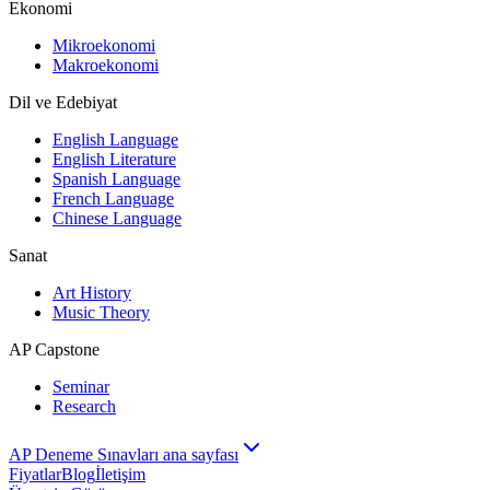
Ekonomi
Mikroekonomi
Makroekonomi
Dil ve Edebiyat
English Language
English Literature
Spanish Language
French Language
Chinese Language
Sanat
Art History
Music Theory
AP Capstone
Seminar
Research
AP Deneme Sınavları ana sayfası
Fiyatlar
Blog
İletişim