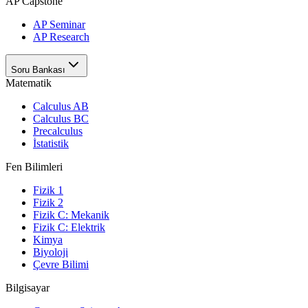
AP Capstone
AP Seminar
AP Research
Soru Bankası
Matematik
Calculus AB
Calculus BC
Precalculus
İstatistik
Fen Bilimleri
Fizik 1
Fizik 2
Fizik C: Mekanik
Fizik C: Elektrik
Kimya
Biyoloji
Çevre Bilimi
Bilgisayar