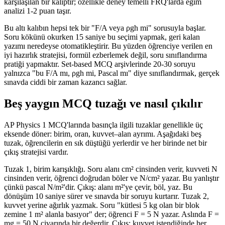
karşılaşılan bir kalıptır; özellikle deney temelli FRQ'larda eğim
analizi 1-2 puan taşır.
Bu altı kalıbın hepsi tek bir "F/A veya ρgh mi" sorusuyla başlar.
Soru kökünü okurken 15 saniye bu seçimi yapmak, geri kalan
yazımı neredeyse otomatikleştirir. Bu yüzden öğrenciye verilen en
iyi hazırlık stratejisi, formül ezberlemek değil, soru sınıflandırma
pratiği yapmaktır. Set-based MCQ arşivlerinde 20-30 soruyu
yalnızca "bu F/A mı, ρgh mi, Pascal mı" diye sınıflandırmak, gerçek
sınavda ciddi bir zaman kazancı sağlar.
Beş yaygın MCQ tuzağı ve nasıl çıkılır
AP Physics 1 MCQ'larında basınçla ilgili tuzaklar genellikle üç
eksende döner: birim, oran, kuvvet–alan ayrımı. Aşağıdaki beş
tuzak, öğrencilerin en sık düştüğü yerlerdir ve her birinde net bir
çıkış stratejisi vardır.
Tuzak 1, birim karışıklığı. Soru alanı cm² cinsinden verir, kuvveti N
cinsinden verir, öğrenci doğrudan böler ve N/cm² yazar. Bu yanlıştır
çünkü pascal N/m²'dir. Çıkış: alanı m²'ye çevir, böl, yaz. Bu
dönüşüm 10 saniye sürer ve sınavda bir soruyu kurtarır. Tuzak 2,
kuvvet yerine ağırlık yazmak. Soru "kütlesi 5 kg olan bir blok
zemine 1 m² alanla basıyor" der; öğrenci F = 5 N yazar. Aslında F =
mg = 50 N civarında bir değerdir. Çıkış: kuvvet istendiğinde her