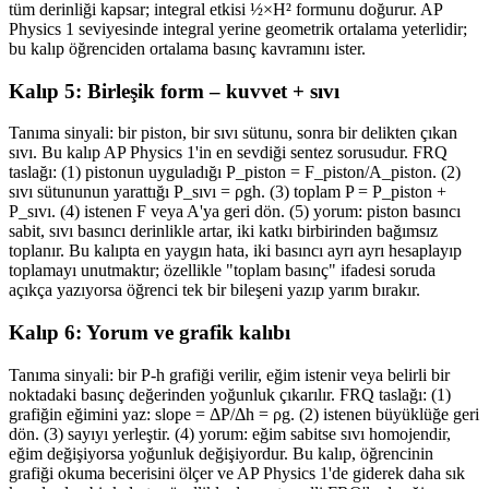
tüm derinliği kapsar; integral etkisi ½×H² formunu doğurur. AP
Physics 1 seviyesinde integral yerine geometrik ortalama yeterlidir;
bu kalıp öğrenciden ortalama basınç kavramını ister.
Kalıp 5: Birleşik form – kuvvet + sıvı
Tanıma sinyali: bir piston, bir sıvı sütunu, sonra bir delikten çıkan
sıvı. Bu kalıp AP Physics 1'in en sevdiği sentez sorusudur. FRQ
taslağı: (1) pistonun uyguladığı P_piston = F_piston/A_piston. (2)
sıvı sütununun yarattığı P_sıvı = ρgh. (3) toplam P = P_piston +
P_sıvı. (4) istenen F veya A'ya geri dön. (5) yorum: piston basıncı
sabit, sıvı basıncı derinlikle artar, iki katkı birbirinden bağımsız
toplanır. Bu kalıpta en yaygın hata, iki basıncı ayrı ayrı hesaplayıp
toplamayı unutmaktır; özellikle "toplam basınç" ifadesi soruda
açıkça yazıyorsa öğrenci tek bir bileşeni yazıp yarım bırakır.
Kalıp 6: Yorum ve grafik kalıbı
Tanıma sinyali: bir P-h grafiği verilir, eğim istenir veya belirli bir
noktadaki basınç değerinden yoğunluk çıkarılır. FRQ taslağı: (1)
grafiğin eğimini yaz: slope = ΔP/Δh = ρg. (2) istenen büyüklüğe geri
dön. (3) sayıyı yerleştir. (4) yorum: eğim sabitse sıvı homojendir,
eğim değişiyorsa yoğunluk değişiyordur. Bu kalıp, öğrencinin
grafiği okuma becerisini ölçer ve AP Physics 1'de giderek daha sık