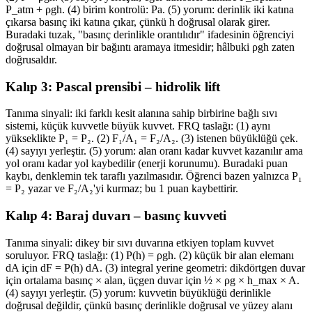
P_atm + ρgh. (4) birim kontrolü: Pa. (5) yorum: derinlik iki katına
çıkarsa basınç iki katına çıkar, çünkü h doğrusal olarak girer.
Buradaki tuzak, "basınç derinlikle orantılıdır" ifadesinin öğrenciyi
doğrusal olmayan bir bağıntı aramaya itmesidir; hâlbuki ρgh zaten
doğrusaldır.
Kalıp 3: Pascal prensibi – hidrolik lift
Tanıma sinyali: iki farklı kesit alanına sahip birbirine bağlı sıvı
sistemi, küçük kuvvetle büyük kuvvet. FRQ taslağı: (1) aynı
yükseklikte P₁ = P₂. (2) F₁/A₁ = F₂/A₂. (3) istenen büyüklüğü çek.
(4) sayıyı yerleştir. (5) yorum: alan oranı kadar kuvvet kazanılır ama
yol oranı kadar yol kaybedilir (enerji korunumu). Buradaki puan
kaybı, denklemin tek taraflı yazılmasıdır. Öğrenci bazen yalnızca P₁
= P₂ yazar ve F₂/A₂'yi kurmaz; bu 1 puan kaybettirir.
Kalıp 4: Baraj duvarı – basınç kuvveti
Tanıma sinyali: dikey bir sıvı duvarına etkiyen toplam kuvvet
soruluyor. FRQ taslağı: (1) P(h) = ρgh. (2) küçük bir alan elemanı
dA için dF = P(h) dA. (3) integral yerine geometri: dikdörtgen duvar
için ortalama basınç × alan, üçgen duvar için ½ × ρg × h_max × A.
(4) sayıyı yerleştir. (5) yorum: kuvvetin büyüklüğü derinlikle
doğrusal değildir, çünkü basınç derinlikle doğrusal ve yüzey alanı