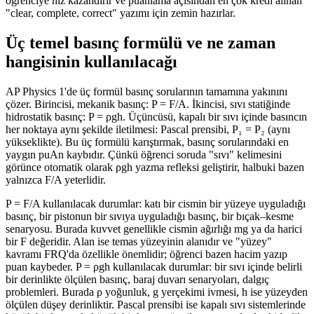
öğrenciye hız kazandırır ve puanlama açısından en çok kredi alınan
"clear, complete, correct" yazımı için zemin hazırlar.
Üç temel basınç formülü ve ne zaman
hangisinin kullanılacağı
AP Physics 1'de üç formül basınç sorularının tamamına yakınını
çözer. Birincisi, mekanik basınç: P = F/A. İkincisi, sıvı statiğinde
hidrostatik basınç: P = ρgh. Üçüncüsü, kapalı bir sıvı içinde basıncın
her noktaya aynı şekilde iletilmesi: Pascal prensibi, P₁ = P₂ (aynı
yükseklikte). Bu üç formülü karıştırmak, basınç sorularındaki en
yaygın puAn kaybıdır. Çünkü öğrenci soruda "sıvı" kelimesini
görünce otomatik olarak ρgh yazma refleksi geliştirir, halbuki bazen
yalnızca F/A yeterlidir.
P = F/A kullanılacak durumlar: katı bir cismin bir yüzeye uyguladığı
basınç, bir pistonun bir sıvıya uyguladığı basınç, bir bıçak–kesme
senaryosu. Burada kuvvet genellikle cismin ağırlığı mg ya da harici
bir F değeridir. Alan ise temas yüzeyinin alanıdır ve "yüzey"
kavramı FRQ'da özellikle önemlidir; öğrenci bazen hacim yazıp
puan kaybeder. P = ρgh kullanılacak durumlar: bir sıvı içinde belirli
bir derinlikte ölçülen basınç, baraj duvarı senaryoları, dalgıç
problemleri. Burada ρ yoğunluk, g yerçekimi ivmesi, h ise yüzeyden
ölçülen düşey derinliktir. Pascal prensibi ise kapalı sıvı sistemlerinde