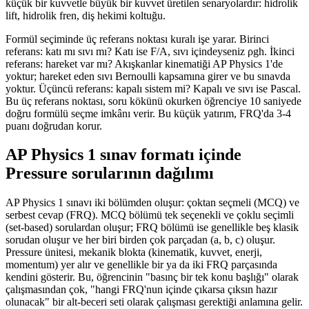
küçük bir kuvvetle büyük bir kuvvet üretilen senaryolardır: hidrolik
lift, hidrolik fren, diş hekimi koltuğu.
Formül seçiminde üç referans noktası kuralı işe yarar. Birinci
referans: katı mı sıvı mı? Katı ise F/A, sıvı içindeyseniz ρgh. İkinci
referans: hareket var mı? Akışkanlar kinematiği AP Physics 1'de
yoktur; hareket eden sıvı Bernoulli kapsamına girer ve bu sınavda
yoktur. Üçüncü referans: kapalı sistem mi? Kapalı ve sıvı ise Pascal.
Bu üç referans noktası, soru kökünü okurken öğrenciye 10 saniyede
doğru formülü seçme imkânı verir. Bu küçük yatırım, FRQ'da 3-4
puanı doğrudan korur.
AP Physics 1 sınav formatı içinde
Pressure sorularının dağılımı
AP Physics 1 sınavı iki bölümden oluşur: çoktan seçmeli (MCQ) ve
serbest cevap (FRQ). MCQ bölümü tek seçenekli ve çoklu seçimli
(set-based) sorulardan oluşur; FRQ bölümü ise genellikle beş klasik
sorudan oluşur ve her biri birden çok parçadan (a, b, c) oluşur.
Pressure ünitesi, mekanik blokta (kinematik, kuvvet, enerji,
momentum) yer alır ve genellikle bir ya da iki FRQ parçasında
kendini gösterir. Bu, öğrencinin "basınç bir tek konu başlığı" olarak
çalışmasından çok, "hangi FRQ'nun içinde çıkarsa çıksın hazır
olunacak" bir alt-beceri seti olarak çalışması gerektiği anlamına gelir.