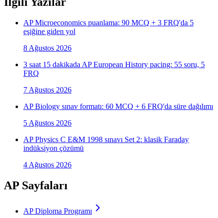
İlgili Yazılar
AP Microeconomics puanlama: 90 MCQ + 3 FRQ'da 5
eşiğine giden yol
8 Ağustos 2026
3 saat 15 dakikada AP European History pacing: 55 soru, 5
FRQ
7 Ağustos 2026
AP Biology sınav formatı: 60 MCQ + 6 FRQ'da süre dağılımı
5 Ağustos 2026
AP Physics C E&M 1998 sınavı Set 2: klasik Faraday
indüksiyon çözümü
4 Ağustos 2026
AP Sayfaları
AP Diploma Programı