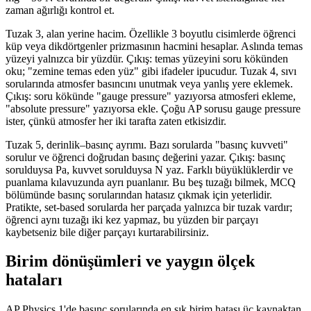
zaman ağırlığı kontrol et.
Tuzak 3, alan yerine hacim. Özellikle 3 boyutlu cisimlerde öğrenci
küp veya dikdörtgenler prizmasının hacmini hesaplar. Aslında temas
yüzeyi yalnızca bir yüzdür. Çıkış: temas yüzeyini soru kökünden
oku; "zemine temas eden yüz" gibi ifadeler ipucudur. Tuzak 4, sıvı
sorularında atmosfer basıncını unutmak veya yanlış yere eklemek.
Çıkış: soru kökünde "gauge pressure" yazıyorsa atmosferi ekleme,
"absolute pressure" yazıyorsa ekle. Çoğu AP sorusu gauge pressure
ister, çünkü atmosfer her iki tarafta zaten etkisizdir.
Tuzak 5, derinlik–basınç ayrımı. Bazı sorularda "basınç kuvveti"
sorulur ve öğrenci doğrudan basınç değerini yazar. Çıkış: basınç
sorulduysa Pa, kuvvet sorulduysa N yaz. Farklı büyüklüklerdir ve
puanlama kılavuzunda ayrı puanlanır. Bu beş tuzağı bilmek, MCQ
bölümünde basınç sorularından hatasız çıkmak için yeterlidir.
Pratikte, set-based sorularda her parçada yalnızca bir tuzak vardır;
öğrenci aynı tuzağı iki kez yapmaz, bu yüzden bir parçayı
kaybetseniz bile diğer parçayı kurtarabilirsiniz.
Birim dönüşümleri ve yaygın ölçek
hataları
AP Physics 1'de basınç sorularında en sık birim hatası üç kaynaktan