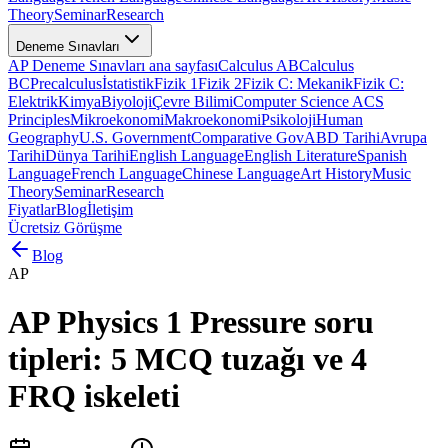
Theory
Seminar
Research
Deneme Sınavları
AP Deneme Sınavları ana sayfası
Calculus AB
Calculus
BC
Precalculus
İstatistik
Fizik 1
Fizik 2
Fizik C: Mekanik
Fizik C:
Elektrik
Kimya
Biyoloji
Çevre Bilimi
Computer Science A
CS
Principles
Mikroekonomi
Makroekonomi
Psikoloji
Human
Geography
U.S. Government
Comparative Gov
ABD Tarihi
Avrupa
Tarihi
Dünya Tarihi
English Language
English Literature
Spanish
Language
French Language
Chinese Language
Art History
Music
Theory
Seminar
Research
Fiyatlar
Blog
İletişim
Ücretsiz Görüşme
Blog
AP
AP Physics 1 Pressure soru
tipleri: 5 MCQ tuzağı ve 4
FRQ iskeleti