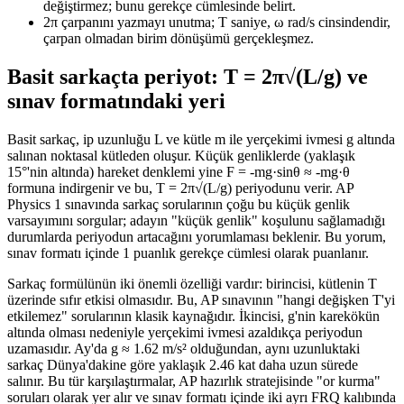
değiştirmez; bunu gerekçe cümlesinde belirt.
2π çarpanını yazmayı unutma; T saniye, ω rad/s cinsindendir,
çarpan olmadan birim dönüşümü gerçekleşmez.
Basit sarkaçta periyot: T = 2π√(L/g) ve
sınav formatındaki yeri
Basit sarkaç, ip uzunluğu L ve kütle m ile yerçekimi ivmesi g altında
salınan noktasal kütleden oluşur. Küçük genliklerde (yaklaşık
15°'nin altında) hareket denklemi yine F = -mg·sinθ ≈ -mg·θ
formuna indirgenir ve bu, T = 2π√(L/g) periyodunu verir. AP
Physics 1 sınavında sarkaç sorularının çoğu bu küçük genlik
varsayımını sorgular; adayın "küçük genlik" koşulunu sağlamadığı
durumlarda periyodun artacağını yorumlaması beklenir. Bu yorum,
sınav formatı içinde 1 puanlık gerekçe cümlesi olarak puanlanır.
Sarkaç formülünün iki önemli özelliği vardır: birincisi, kütlenin T
üzerinde sıfır etkisi olmasıdır. Bu, AP sınavının "hangi değişken T'yi
etkilemez" sorularının klasik kaynağıdır. İkincisi, g'nin karekökün
altında olması nedeniyle yerçekimi ivmesi azaldıkça periyodun
uzamasıdır. Ay'da g ≈ 1.62 m/s² olduğundan, aynı uzunluktaki
sarkaç Dünya'dakine göre yaklaşık 2.46 kat daha uzun sürede
salınır. Bu tür karşılaştırmalar, AP hazırlık stratejisinde "or kurma"
soruları olarak yer alır ve sınav formatı içinde iki ayrı FRQ kalıbında