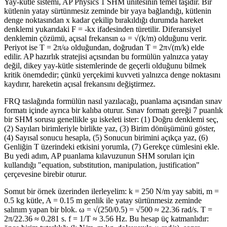
Yay-kütle sistemi, AP Physics 1 SHM ünitesinin temel taşıdır. Bir
kütlenin yatay sürtünmesiz zeminde bir yaya bağlandığı, kütlenin
denge noktasından x kadar çekilip bırakıldığı durumda hareket
denklemi yukarıdaki F = -kx ifadesinden türetilir. Diferansiyel
denklemin çözümü, açısal frekansın ω = √(k/m) olduğunu verir.
Periyot ise T = 2π/ω olduğundan, doğrudan T = 2π√(m/k) elde
edilir. AP hazırlık stratejisi açısından bu formülün yalnızca yatay
değil, dikey yay-kütle sistemlerinde de geçerli olduğunu bilmek
kritik önemdedir; çünkü yerçekimi kuvveti yalnızca denge noktasını
kaydırır, hareketin açısal frekansını değiştirmez.
FRQ taslağında formülün nasıl yazılacağı, puanlama açısından sınav
formatı içinde ayrıca bir kalıba oturur. Sınav formatı gereği 7 puanlık
bir SHM sorusu genellikle şu iskeleti ister: (1) Doğru denklemi seç,
(2) Sayıları birimleriyle birlikte yaz, (3) Birim dönüşümünü göster,
(4) Sayısal sonucu hesapla, (5) Sonucun birimini açıkça yaz, (6)
Genliğin T üzerindeki etkisini yorumla, (7) Gerekçe cümlesini ekle.
Bu yedi adım, AP puanlama kılavuzunun SHM soruları için
kullandığı "equation, substitution, manipulation, justification"
çerçevesine birebir oturur.
Somut bir örnek üzerinden ilerleyelim: k = 250 N/m yay sabiti, m =
0.5 kg kütle, A = 0.15 m genlik ile yatay sürtünmesiz zeminde
salınım yapan bir blok. ω = √(250/0.5) = √500 ≈ 22.36 rad/s. T =
2π/22.36 ≈ 0.281 s. f = 1/T ≈ 3.56 Hz. Bu hesap üç katmanlıdır: