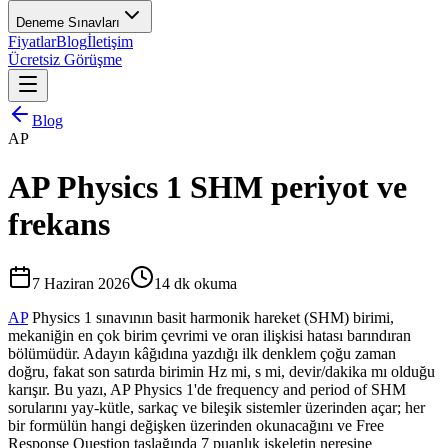
Deneme Sınavları
Fiyatlar
Blog
İletişim
Ücretsiz Görüşme
Blog
AP
AP Physics 1 SHM periyot ve
frekans
7 Haziran 2026
14
dk okuma
AP
Physics 1 sınavının basit harmonik hareket (SHM) birimi,
mekaniğin en çok birim çevrimi ve oran ilişkisi hatası barındıran
bölümüdür. Adayın kâğıdına yazdığı ilk denklem çoğu zaman
doğru, fakat son satırda birimin Hz mi, s mi, devir/dakika mı olduğu
karışır. Bu yazı, AP Physics 1'de frequency and period of SHM
sorularını yay-kütle, sarkaç ve bileşik sistemler üzerinden açar; her
bir formülün hangi değişken üzerinden okunacağını ve Free
Response Question taslağında 7 puanlık iskeletin neresine