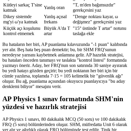
Kütleyi sarkaç T'sine
"T, m'den bağımsızdır"
Yanlış oran
katmak
gerekçesini yaz
Dikey sistemde
Yanlış açısal
"Denge noktası kayar, ω
mg'yi ω'ya katmak
frekans
değişmez" gerekçesini yaz
Küçük açı koşulunu
Büyük A'da T
"15° üstünde T artar" notunu
kontrol etmemek
artar
taslağa ekle
Bu hataların her biri, AP puanlama kılavuzunda "-1 puan" kalıbında
yer alır. Beş hata beş puan demektir; bu, bir SHM FRQ'sunun
neredeyse yarısını kaybetmek anlamına gelir. AP hazırlık stratejisi,
bu hataları önceden tanımayı ve taslakta "kontrol listesi" formatında
yazmayı önerir. Aday, her FRQ'nun son satırında 30 saniye ayırarak
bu yedi hatayı gözden geçirir; bu yedi noktanın her biri için bir
cümle yazılırsa, toplamda 7·15 = 105 kelimelik bir "güvenlik ağı"
oluşur. Bu ağ, puanlama açısından okuyucu puanlayıcıya "bu aday
denklemi biliyor" mesajını verir.
AP Physics 1 sınav formatında SHM'nin
yüzdesi ve hazırlık stratejisi
AP Physics 1 sınavı, 80 dakikalık MCQ (50 soru) ve 100 dakikalık
FRQ (5 soru) bölümlerinden oluşur. SHM, müfredatta Unit 6 olarak
yer alır ve ağırlıklı olarak FRQ bölümünde test edilir. Tipik bir