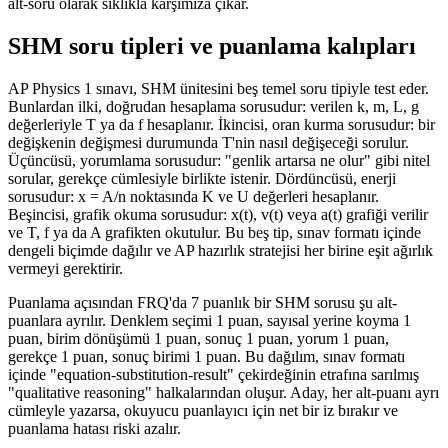
alt-soru olarak sıklıkla karşımıza çıkar.
SHM soru tipleri ve puanlama kalıpları
AP Physics 1 sınavı, SHM ünitesini beş temel soru tipiyle test eder.
Bunlardan ilki, doğrudan hesaplama sorusudur: verilen k, m, L, g
değerleriyle T ya da f hesaplanır. İkincisi, oran kurma sorusudur: bir
değişkenin değişmesi durumunda T'nin nasıl değişeceği sorulur.
Üçüncüsü, yorumlama sorusudur: "genlik artarsa ne olur" gibi nitel
sorular, gerekçe cümlesiyle birlikte istenir. Dördüncüsü, enerji
sorusudur: x = A/n noktasında K ve U değerleri hesaplanır.
Beşincisi, grafik okuma sorusudur: x(t), v(t) veya a(t) grafiği verilir
ve T, f ya da A grafikten okutulur. Bu beş tip, sınav formatı içinde
dengeli biçimde dağılır ve AP hazırlık stratejisi her birine eşit ağırlık
vermeyi gerektirir.
Puanlama açısından FRQ'da 7 puanlık bir SHM sorusu şu alt-
puanlara ayrılır. Denklem seçimi 1 puan, sayısal yerine koyma 1
puan, birim dönüşümü 1 puan, sonuç 1 puan, yorum 1 puan,
gerekçe 1 puan, sonuç birimi 1 puan. Bu dağılım, sınav formatı
içinde "equation-substitution-result" çekirdeğinin etrafına sarılmış
"qualitative reasoning" halkalarından oluşur. Aday, her alt-puanı ayrı
cümleyle yazarsa, okuyucu puanlayıcı için net bir iz bırakır ve
puanlama hatası riski azalır.