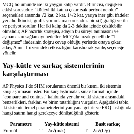
MCQ bölümünde ise iki yaygın kalıp vardır. Birincisi, değişken
etkisi sorusudur: "kütleyi iki katına çıkarırsak periyot ne olur"
seçenekleri arasında √2 kat, 2 kat, 1/√2 kat, yarıya iner gibi ifadeler
yer alır. İkincisi, grafik yorumlama sorusudur: bir x(t) grafiği verilir
ve periyot sorulur. Her iki kalıp da 2-3 dakika içinde çözülebilir
olmalıdır; AP hazırlık stratejisi, adayın bu süreyi tanımasını ve
aşmamasını sağlamayı hedefler. MCQ'da tuzak genellikle "T
değişmez" ifadesinin doğru cevap olduğu yerlerde ortaya çıkar;
aday, A'nın T üzerindeki etkisizliğini karıştırarak yanlış seçeneğe
yönelir.
Yay-kütle ve sarkaç sistemlerinin
karşılaştırması
AP Physics 1'de SHM sorularının önemli bir kısmı, iki sistemin
karşılaştırmasını ister. Bu karşılaştırmalar, sınav formatı içinde
"compare and contrast" kalıbında yer alır ve iki sistem arasındaki
benzerlikleri, farkları ve birim tutarlılığını vurgular. Aşağıdaki tablo,
iki sistemin temel parametrelerini yan yana getirir ve FRQ taslağında
hangi satırın hangi gerekçeye dönüştüğünü gösterir.
Parametre
Yay-kütle sistemi
Basit sarkaç
Formül
T = 2π√(m/k)
T = 2π√(L/g)