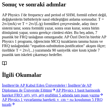
Sonuç ve sonraki adımlar
AP Physics 1'de frequency and period of SHM, formül ezberi değil,
değişkenlerin birbirleriyle nasıl etkileştiğini anlama sorusudur. T =
2π√(m/k) ve T = 2π√(L/g) formülleri çerçevesinde, aday önce
sistemi tanır, sonra formülü yazar, sonra oran kurar, sonra birim
dönüşümü yapar, sonra gerekçe cümlesi ekler. Bu beş adım, 7
puanlık bir FRQ taslağının omurgasıdır. AP Özel Ders'in birebir AP
Physics 1 programı, öğrencinin MCQ tuzaklarını tanıma hızını ve
FRQ taslağındaki "equation-substitution-justification" akışını ölçer;
özellikle T = 2π√(...) yazımında 90 saniyelik süre kısıtı içinde 7
puanlık tam iskeleti çıkarmayı hedefler.
İlgili Okumalar
İngiltere'de AP Kabul Eden Üniversiteler | İngiltere’de AP
Diploması ile Üniversite Eğitimi
AP Physics 1 basit harmonik
hareket FRQ: x(t), v(t), a(t) grafiğini 5 adımda tam puan yazma
AP Physics 1 yuvarlanma hareketi: v_cm = rω koşulunun 5 FRQ
tuzağı