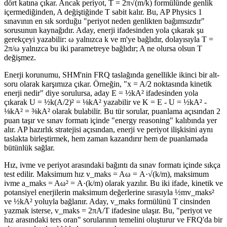
dört katına çıkar. Ancak periyot, T = 2π√(m/k) formülünde genlik
içermediğinden, A değiştiğinde T sabit kalır. Bu, AP Physics 1
sınavının en sık sorduğu "periyot neden genlikten bağımsızdır"
sorusunun kaynağıdır. Aday, enerji ifadesinden yola çıkarak şu
gerekçeyi yazabilir: ω yalnızca k ve m'ye bağlıdır, dolayısıyla T =
2π/ω yalnızca bu iki parametreye bağlıdır; A ne olursa olsun T
değişmez.
Enerji korunumu, SHM'nin FRQ taslağında genellikle ikinci bir alt-
soru olarak karşımıza çıkar. Örneğin, "x = A/2 noktasında kinetik
enerji nedir" diye sorulursa, aday E = ½kA² ifadesinden yola
çıkarak U = ½k(A/2)² = ⅛kA² yazabilir ve K = E - U = ½kA² -
⅛kA² = ⅜kA² olarak bulabilir. Bu tür sorular, puanlama açısından 2
puan taşır ve sınav formatı içinde "energy reasoning" kalıbında yer
alır. AP hazırlık stratejisi açısından, enerji ve periyot ilişkisini aynı
taslakta birleştirmek, hem zaman kazandırır hem de puanlamada
bütünlük sağlar.
Hız, ivme ve periyot arasındaki bağıntı da sınav formatı içinde sıkça
test edilir. Maksimum hız v_maks = Aω = A·√(k/m), maksimum
ivme a_maks = Aω² = A·(k/m) olarak yazılır. Bu iki ifade, kinetik ve
potansiyel enerjilerin maksimum değerlerine sırasıyla ½mv_maks²
ve ½kA² yoluyla bağlanır. Aday, v_maks formülünü T cinsinden
yazmak isterse, v_maks = 2πA/T ifadesine ulaşır. Bu, "periyot ve
hız arasındaki ters oran" sorularının temelini oluşturur ve FRQ'da bir