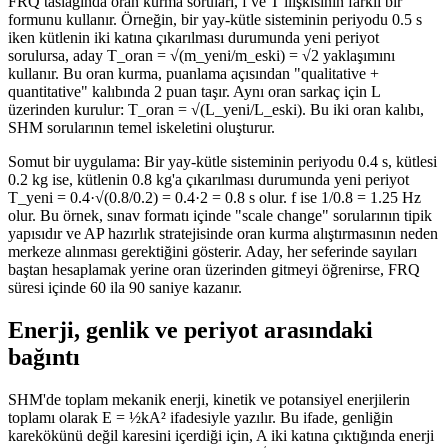
FRQ taslağında oran kurma soruları, f ve T ilişkisinin farklı bir
formunu kullanır. Örneğin, bir yay-kütle sisteminin periyodu 0.5 s
iken kütlenin iki katına çıkarılması durumunda yeni periyot
sorulursa, aday T_oran = √(m_yeni/m_eski) = √2 yaklaşımını
kullanır. Bu oran kurma, puanlama açısından "qualitative +
quantitative" kalıbında 2 puan taşır. Aynı oran sarkaç için L
üzerinden kurulur: T_oran = √(L_yeni/L_eski). Bu iki oran kalıbı,
SHM sorularının temel iskeletini oluşturur.
Somut bir uygulama: Bir yay-kütle sisteminin periyodu 0.4 s, kütlesi
0.2 kg ise, kütlenin 0.8 kg'a çıkarılması durumunda yeni periyot
T_yeni = 0.4·√(0.8/0.2) = 0.4·2 = 0.8 s olur. f ise 1/0.8 = 1.25 Hz
olur. Bu örnek, sınav formatı içinde "scale change" sorularının tipik
yapısıdır ve AP hazırlık stratejisinde oran kurma alıştırmasının neden
merkeze alınması gerektiğini gösterir. Aday, her seferinde sayıları
baştan hesaplamak yerine oran üzerinden gitmeyi öğrenirse, FRQ
süresi içinde 60 ila 90 saniye kazanır.
Enerji, genlik ve periyot arasındaki
bağıntı
SHM'de toplam mekanik enerji, kinetik ve potansiyel enerjilerin
toplamı olarak E = ½kA² ifadesiyle yazılır. Bu ifade, genliğin
karekökünü değil karesini içerdiği için, A iki katına çıktığında enerji