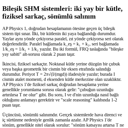
Bileşik SHM sistemleri: iki yay bir kütle,
fiziksel sarkaç, sönümlü salınım
AP Physics 1, doğrudan hesaplamanın ötesine geçen üç bileşik
sistem tipi sınar. İlki, bir kütlenin iki yaya bağlandığı durumdur.
Yaylar aynı yönde çekiyorsa paralel, zıt yönde çekiyorsa seri olarak
değerlendirilir. Paralel bağlamada k_eş = k₁ + k₂, seri bağlamada
1/k_eş = 1/k₁ + 1/k₂ yazılır. Bu iki formül, FRQ taslağında "bileşke
yay sabiti" alt-sorusu olarak 2 puan taşır.
İkincisi, fiziksel sarkaçtır. Noktasal kütle yerine düzgün bir çubuk
veya başka geometrik bir cismin bir eksen etrafında salındığı
durumdur. Periyot T = 2π√(I/(mgd)) ifadesiyle yazılır; burada I
cismin atalet momenti, d eksenden kütle merkezine olan uzaklıktır.
AP Physics 1'de fiziksel sarkaç doğrudan hesaplama yerine
genellikle yorumlama sorusu olarak gelir: "çubuğun uzunluğu
artırılırsa T ne olur" gibi. Bu soru, I ve d'nin uzunluğa nasıl bağlı
olduğunu anlamayı gerektirir ve "scale reasoning" kalıbında 1-2
puan taşır.
Üçüncüsü, sönümlü salınımdır. Gerçek sistemlerde hava direnci ve
iç sürtünme nedeniyle genlik zamanla azalır. AP Physics 1'de
sönüm, genellikle nitel olarak sorulur: "sönüm katsayısı artarsa T ne