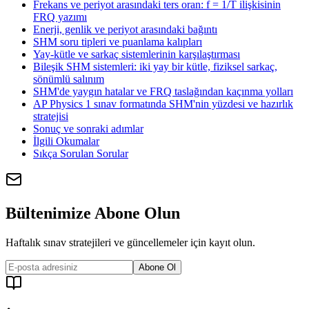
Frekans ve periyot arasındaki ters oran: f = 1/T ilişkisinin
FRQ yazımı
Enerji, genlik ve periyot arasındaki bağıntı
SHM soru tipleri ve puanlama kalıpları
Yay-kütle ve sarkaç sistemlerinin karşılaştırması
Bileşik SHM sistemleri: iki yay bir kütle, fiziksel sarkaç,
sönümlü salınım
SHM'de yaygın hatalar ve FRQ taslağından kaçınma yolları
AP Physics 1 sınav formatında SHM'nin yüzdesi ve hazırlık
stratejisi
Sonuç ve sonraki adımlar
İlgili Okumalar
Sıkça Sorulan Sorular
Bültenimize Abone Olun
Haftalık sınav stratejileri ve güncellemeler için kayıt olun.
Abone Ol