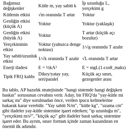
Bağımsız
İp uzunluğu L,
Kütle m, yay sabiti k
değişkenler
yerçekimi g
Kütlenin etkisi
√m oranında T artar
Yoktur
Genliğin etkisi
Yoktur
Yoktur (yaklaşık)
(küçük A)
Genliğin etkisi
T artar (küçük açı
Yoktur
(büyük A)
bozulur)
Yerçekiminin
Yoktur (yalnızca denge
1/√g oranında T azalır
etkisi
noktası)
Yay sabiti/uzunluk
1/√k oranında T azalır
√L oranında T artar
etkisi
Enerji ifadesi
E = ½kA²
E = mgL(1-cosθ_maks)
Dikey/yatay yay,
Küçük açı sınırı,
Tipik FRQ kalıbı
seri/paralel
gezegenler arası
Bu tablo, AP hazırlık stratejisinde "hangi sistemde hangi değişken
baskın" sorusunun cevabını verir. Aday, bir FRQ'da "yay-kütle mi
sarkaç mı" diye sorulmadan önce, verilen ipucu kelimelerine
bakarak karar verebilir. "Yay sabiti N/m", "kütle kg", "uzama cm"
gibi ifadeler yay-kütle sistemine işaret ederken; "ip uzunluğu m",
"yerçekimi m/s²", "küçük açı" gibi ifadeler basit sarkaç sistemine
işaret eder. Bu ayrım, sınav formatı içinde zaman kazandıran en
önemli ilk adımdır.