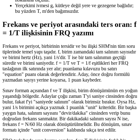
Yerçekimi ivmesi g, kütleye değil yere ve gezegene bağlıdır;
bu yüzden T, m'den bağımsızdır.
Frekans ve periyot arasındaki ters oran: f
= 1/T ilişkisinin FRQ yazımı
Frekans ve periyot, birbirinin tersidir ve bu ilişki SHM'nin tüm soru
tiplerinde temel yapı taşıdır. f, birim zamandaki tam salınım sayısıdır
ve birimi hertz (Hz), yani 1/s'dir. T ise bir tam salınımın geçtiği
süredir ve birimi saniyedir. f = 1/T ve T = 1/f eşitlikleri her FRQ
taslağının ilk satırında yer alır; puanlama kılavuzu bu satırı
"equation" puanı olarak değerlendirir. Aday, önce doğru formülü
yazmadan sayıyı yerine koyarsa, 1 puan kaybeder.
Sınav formatı açısından f ve T ilişkisi, birim dönüşümünün en yoğun
yaşandığı bölgedir. Adaylar çoğu zaman T'yi saniye cinsinden doğru
bulur, fakat f'yi "saniyede salınım" olarak birimsiz bırakır. Oysa Hz,
yani 1/s birimini açıkça yazmak 1 puanlık "unit" kriteridir. Bir başka
yaygın hata, salınım sayısını "devir/dakika" cinsinden verip bunu
doğrudan frekans sanmaktır. Bir dakikadaki salınım sayısı N ise,
frekans f = N/60 Hz olarak dönüştürülmelidir. Bu dönüşüm, sınav
formatı içinde "unit conversion" kalıbında sıkça test edilir.