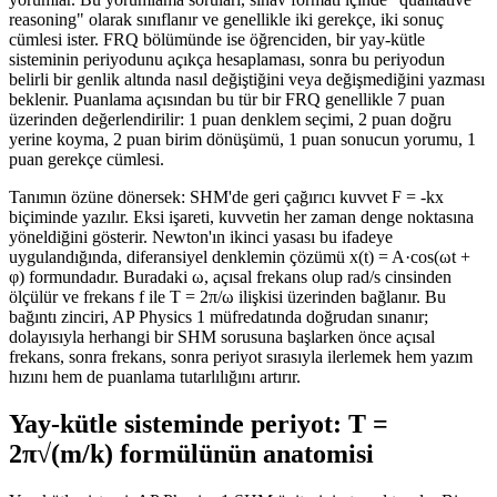
reasoning" olarak sınıflanır ve genellikle iki gerekçe, iki sonuç
cümlesi ister. FRQ bölümünde ise öğrenciden, bir yay-kütle
sisteminin periyodunu açıkça hesaplaması, sonra bu periyodun
belirli bir genlik altında nasıl değiştiğini veya değişmediğini yazması
beklenir. Puanlama açısından bu tür bir FRQ genellikle 7 puan
üzerinden değerlendirilir: 1 puan denklem seçimi, 2 puan doğru
yerine koyma, 2 puan birim dönüşümü, 1 puan sonucun yorumu, 1
puan gerekçe cümlesi.
Tanımın özüne dönersek: SHM'de geri çağırıcı kuvvet F = -kx
biçiminde yazılır. Eksi işareti, kuvvetin her zaman denge noktasına
yöneldiğini gösterir. Newton'ın ikinci yasası bu ifadeye
uygulandığında, diferansiyel denklemin çözümü x(t) = A·cos(ωt +
φ) formundadır. Buradaki ω, açısal frekans olup rad/s cinsinden
ölçülür ve frekans f ile T = 2π/ω ilişkisi üzerinden bağlanır. Bu
bağıntı zinciri, AP Physics 1 müfredatında doğrudan sınanır;
dolayısıyla herhangi bir SHM sorusuna başlarken önce açısal
frekans, sonra frekans, sonra periyot sırasıyla ilerlemek hem yazım
hızını hem de puanlama tutarlılığını artırır.
Yay-kütle sisteminde periyot: T =
2π√(m/k) formülünün anatomisi