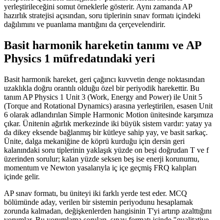
yerleştirileceğini somut örneklerle gösterir. Aynı zamanda AP
hazırlık stratejisi açısından, soru tiplerinin sınav formatı içindeki
dağılımını ve puanlama mantığını da çerçevelendirir.
Basit harmonik hareketin tanımı ve AP
Physics 1 müfredatındaki yeri
Basit harmonik hareket, geri çağırıcı kuvvetin denge noktasından
uzaklıkla doğru orantılı olduğu özel bir periyodik harekettir. Bu
tanım AP Physics 1 Unit 3 (Work, Energy and Power) ile Unit 5
(Torque and Rotational Dynamics) arasına yerleştirilen, esasen Unit
6 olarak adlandırılan Simple Harmonic Motion ünitesinde karşımıza
çıkar. Ünitenin ağırlık merkezinde iki büyük sistem vardır: yatay ya
da dikey eksende bağlanmış bir kütleye sahip yay, ve basit sarkaç.
Ünite, dalga mekaniğine de köprü kurduğu için dersin geri
kalanındaki soru tiplerinin yaklaşık yüzde on beşi doğrudan T ve f
üzerinden sorulur; kalan yüzde seksen beş ise enerji korunumu,
momentum ve Newton yasalarıyla iç içe geçmiş FRQ kalıpları
içinde gelir.
AP sınav formatı, bu üniteyi iki farklı yerde test eder. MCQ
bölümünde aday, verilen bir sistemin periyodunu hesaplamak
zorunda kalmadan, değişkenlerden hangisinin T'yi artırıp azalttığını
yorumlar. Bu yorumlama soruları, sınav formatı içinde "qualitative