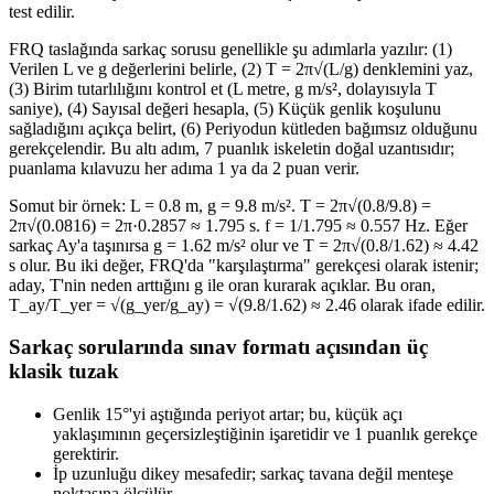
test edilir.
FRQ taslağında sarkaç sorusu genellikle şu adımlarla yazılır: (1)
Verilen L ve g değerlerini belirle, (2) T = 2π√(L/g) denklemini yaz,
(3) Birim tutarlılığını kontrol et (L metre, g m/s², dolayısıyla T
saniye), (4) Sayısal değeri hesapla, (5) Küçük genlik koşulunu
sağladığını açıkça belirt, (6) Periyodun kütleden bağımsız olduğunu
gerekçelendir. Bu altı adım, 7 puanlık iskeletin doğal uzantısıdır;
puanlama kılavuzu her adıma 1 ya da 2 puan verir.
Somut bir örnek: L = 0.8 m, g = 9.8 m/s². T = 2π√(0.8/9.8) =
2π√(0.0816) = 2π·0.2857 ≈ 1.795 s. f = 1/1.795 ≈ 0.557 Hz. Eğer
sarkaç Ay'a taşınırsa g = 1.62 m/s² olur ve T = 2π√(0.8/1.62) ≈ 4.42
s olur. Bu iki değer, FRQ'da "karşılaştırma" gerekçesi olarak istenir;
aday, T'nin neden arttığını g ile oran kurarak açıklar. Bu oran,
T_ay/T_yer = √(g_yer/g_ay) = √(9.8/1.62) ≈ 2.46 olarak ifade edilir.
Sarkaç sorularında sınav formatı açısından üç
klasik tuzak
Genlik 15°'yi aştığında periyot artar; bu, küçük açı
yaklaşımının geçersizleştiğinin işaretidir ve 1 puanlık gerekçe
gerektirir.
İp uzunluğu dikey mesafedir; sarkaç tavana değil menteşe
noktasına ölçülür.