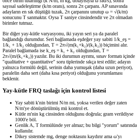
önce birim tutarlılığı (k N/m, m kg, dolayısıyla ω rad/s), sonra
sayısal sadeleştirme (k/m oranı), sonra 2π çarpanı. AP sınavında
adayların en sık düştüğü tuzak, 2π çarpanını unutup ω = √(k/m)
sonucunu T sanmaktır. Oysa T saniye cinsindendir ve 2π olmadan
birimler tutmaz.
Bir diğer yay-kütle varyasyonu, iki yayın seri ya da paralel
bağlandığı durumdur. Seri bağlamada eşdeğer yay sabiti 1/k_eş =
1/k₁ + 1/k₂ olduğundan, T = 2π√(m(k₁+k₂)/(k₁k₂)) biçimini alır.
Paralel bağlamada ise k_eş = k₁ + k₂ olduğundan, T =
2π√(m/(k₁+k₂)) yazılır. Bu iki durumun ayrımı, sınav formatı içinde
"qualitative + quantitative" soru tiplerinde sıkça test edilir; adayın
yalnızca formülü değil, serinin daha yumuşak (daha uzun periyot),
paralelin daha sert (daha kısa periyot) olduğunu yorumlaması
beklenir.
Yay-kütle FRQ taslağı için kontrol listesi
Yay sabiti k'nin birimi N/m mi, yoksa verilen değer zaten
N/m'ye dönüştürülmüş mü kontrol et.
Kütle m'nin kg cinsinden olduğunu doğrula; gram verildiyse
1000'e böl.
Genlik A, T formülünde yer almaz; bu bilgi "yorum" satırında
kullanılır.
Dikey sistemde mg, denge noktasını kaydırır ama ω'yı