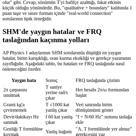
olur" gibi. Cevap, sönümün T'yi hafifçe azalttığı, fakat etkinin
küçük olduğu yönündedir. Bu, "qualitative + boundary" kalıbında 1
puan taşır ve sınav formatı içinde "real-world connection"
sorularının tipik örneğidir.
SHM'de yaygın hatalar ve FRQ
taslağından kaçınma yolları
AP Physics 1 adaylarının SHM sorularında düştüğü en yaygın
hatalar, birim karışıklığı, oran kurma eksikliği ve gerekçe yazımının
zayıflığıdır. Aşağıdaki tablo, bu hataları ve FRQ taslağında nasıl
önleneceğini özetler.
Yaygın hata
Sonuç
FRQ taslağında çözüm
T saniye
2π çarpanını
Her hesabı 2π/ω formundan
yerine rad/s
unutmak
başlat
çıkar
Grami kg'a
T √1000 kat
Veri satırında birim
çevirmemek
yanlış çıkar
dönüşümünü göster
Devir/dakikayı Hz
f 60 kat yanlış
"f = N/60 Hz" notunu taslağa
sanmak
çıkar
ekle
Genliği T formülüne
"A, T formülünde yer almaz"
Yanlış bağıntı
koymak
gerekçesini yaz