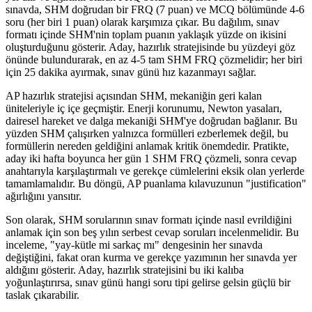
sınavda, SHM doğrudan bir FRQ (7 puan) ve MCQ bölümünde 4-6
soru (her biri 1 puan) olarak karşımıza çıkar. Bu dağılım, sınav
formatı içinde SHM'nin toplam puanın yaklaşık yüzde on ikisini
oluşturduğunu gösterir. Aday, hazırlık stratejisinde bu yüzdeyi göz
önünde bulundurarak, en az 4-5 tam SHM FRQ çözmelidir; her biri
için 25 dakika ayırmak, sınav günü hız kazanmayı sağlar.
AP hazırlık stratejisi açısından SHM, mekaniğin geri kalan
üniteleriyle iç içe geçmiştir. Enerji korunumu, Newton yasaları,
dairesel hareket ve dalga mekaniği SHM'ye doğrudan bağlanır. Bu
yüzden SHM çalışırken yalnızca formülleri ezberlemek değil, bu
formüllerin nereden geldiğini anlamak kritik önemdedir. Pratikte,
aday iki hafta boyunca her gün 1 SHM FRQ çözmeli, sonra cevap
anahtarıyla karşılaştırmalı ve gerekçe cümlelerini eksik olan yerlerde
tamamlamalıdır. Bu döngü, AP puanlama kılavuzunun "justification"
ağırlığını yansıtır.
Son olarak, SHM sorularının sınav formatı içinde nasıl evrildiğini
anlamak için son beş yılın serbest cevap soruları incelenmelidir. Bu
inceleme, "yay-kütle mi sarkaç mı" dengesinin her sınavda
değiştiğini, fakat oran kurma ve gerekçe yazımının her sınavda yer
aldığını gösterir. Aday, hazırlık stratejisini bu iki kalıba
yoğunlaştırırsa, sınav günü hangi soru tipi gelirse gelsin güçlü bir
taslak çıkarabilir.