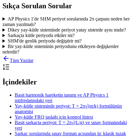
Sıkça Sorulan Sorular
AP Physics 1'de SHM periyot sorularında 2π çarpanı neden her
zaman yazılmalı?
Dikey yay-kütle sisteminde periyot yatay sistemle aynı mıdır?
Sarkaçta kütle periyodu etkiler mi?
SHM'de genlik periyodu değiştirir mi?
Bir yay-kütle sisteminin periyodunu etkileyen değişkenler
nelerdir?
Tüm Yazılar
İçindekiler
Basit harmonik hareketin tanımı ve AP Physics 1
müfredatındaki yeri
Yay-kütle sisteminde periyot: T = 2π√(m/k) formülünün
anatomisi
Yay-kütle FRQ taslağı için kontrol listesi
Basit sarkaçta periyot: T = 2π√(L/g) ve sınav formatındaki
yeri
Sarkaç sorularında sınav formatı açısından üç klasik tuzak