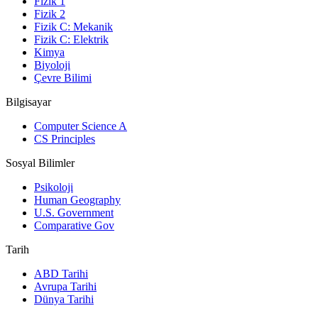
Fizik 1
Fizik 2
Fizik C: Mekanik
Fizik C: Elektrik
Kimya
Biyoloji
Çevre Bilimi
Bilgisayar
Computer Science A
CS Principles
Sosyal Bilimler
Psikoloji
Human Geography
U.S. Government
Comparative Gov
Tarih
ABD Tarihi
Avrupa Tarihi
Dünya Tarihi