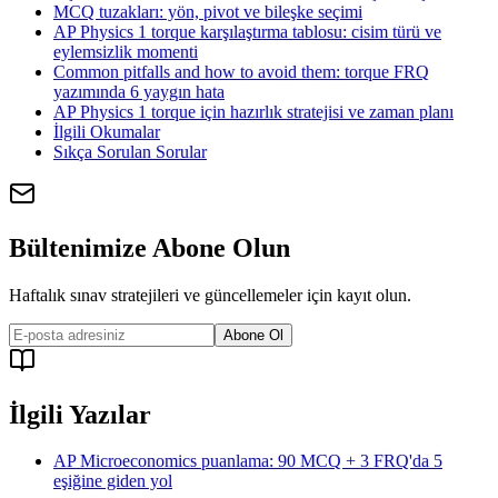
MCQ tuzakları: yön, pivot ve bileşke seçimi
AP Physics 1 torque karşılaştırma tablosu: cisim türü ve
eylemsizlik momenti
Common pitfalls and how to avoid them: torque FRQ
yazımında 6 yaygın hata
AP Physics 1 torque için hazırlık stratejisi ve zaman planı
İlgili Okumalar
Sıkça Sorulan Sorular
Bültenimize Abone Olun
Haftalık sınav stratejileri ve güncellemeler için kayıt olun.
Abone Ol
İlgili Yazılar
AP Microeconomics puanlama: 90 MCQ + 3 FRQ'da 5
eşiğine giden yol