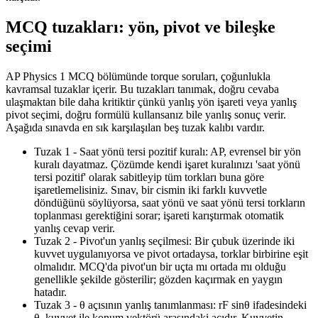
MCQ tuzakları: yön, pivot ve bileşke
seçimi
AP Physics 1 MCQ bölümünde torque soruları, çoğunlukla
kavramsal tuzaklar içerir. Bu tuzakları tanımak, doğru cevaba
ulaşmaktan bile daha kritiktir çünkü yanlış yön işareti veya yanlış
pivot seçimi, doğru formülü kullansanız bile yanlış sonuç verir.
Aşağıda sınavda en sık karşılaşılan beş tuzak kalıbı vardır.
Tuzak 1 - Saat yönü tersi pozitif kuralı: AP, evrensel bir yön
kuralı dayatmaz. Çözümde kendi işaret kuralınızı 'saat yönü
tersi pozitif' olarak sabitleyip tüm torkları buna göre
işaretlemelisiniz. Sınav, bir cismin iki farklı kuvvetle
döndüğünü söylüyorsa, saat yönü ve saat yönü tersi torkların
toplanması gerektiğini sorar; işareti karıştırmak otomatik
yanlış cevap verir.
Tuzak 2 - Pivot'un yanlış seçilmesi: Bir çubuk üzerinde iki
kuvvet uygulanıyorsa ve pivot ortadaysa, torklar birbirine eşit
olmalıdır. MCQ'da pivot'un bir uçta mı ortada mı olduğu
genellikle şekilde gösterilir; gözden kaçırmak en yaygın
hatadır.
Tuzak 3 - θ açısının yanlış tanımlanması: rF sinθ ifadesindeki
θ, kuvvet ile konum vektörü arasındaki açıdır. Kuvvetin