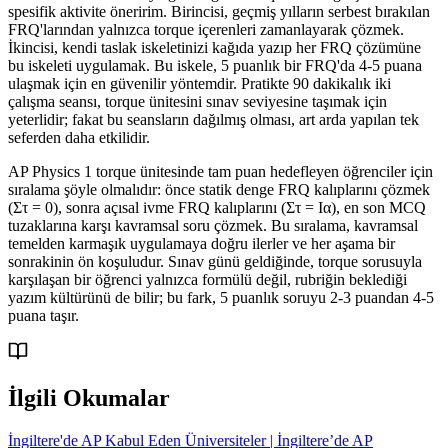
spesifik aktivite öneririm. Birincisi, geçmiş yılların serbest bırakılan
FRQ'larından yalnızca torque içerenleri zamanlayarak çözmek.
İkincisi, kendi taslak iskeletinizi kağıda yazıp her FRQ çözümüne
bu iskeleti uygulamak. Bu iskele, 5 puanlık bir FRQ'da 4-5 puana
ulaşmak için en güvenilir yöntemdir. Pratikte 90 dakikalık iki
çalışma seansı, torque ünitesini sınav seviyesine taşımak için
yeterlidir; fakat bu seansların dağılmış olması, art arda yapılan tek
seferden daha etkilidir.
AP Physics 1 torque ünitesinde tam puan hedefleyen öğrenciler için
sıralama şöyle olmalıdır: önce statik denge FRQ kalıplarını çözmek
(Στ = 0), sonra açısal ivme FRQ kalıplarını (Στ = Iα), en son MCQ
tuzaklarına karşı kavramsal soru çözmek. Bu sıralama, kavramsal
temelden karmaşık uygulamaya doğru ilerler ve her aşama bir
sonrakinin ön koşuludur. Sınav günü geldiğinde, torque sorusuyla
karşılaşan bir öğrenci yalnızca formülü değil, rubriğin beklediği
yazım kültürünü de bilir; bu fark, 5 puanlık soruyu 2-3 puandan 4-5
puana taşır.
İlgili Okumalar
İngiltere'de AP Kabul Eden Üniversiteler | İngiltere’de AP