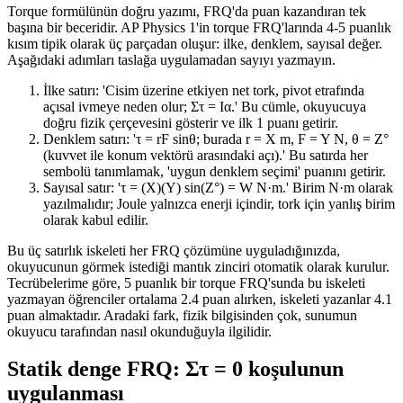
Torque formülünün doğru yazımı, FRQ'da puan kazandıran tek
başına bir beceridir. AP Physics 1'in torque FRQ'larında 4-5 puanlık
kısım tipik olarak üç parçadan oluşur: ilke, denklem, sayısal değer.
Aşağıdaki adımları taslağa uygulamadan sayıyı yazmayın.
İlke satırı: 'Cisim üzerine etkiyen net tork, pivot etrafında
açısal ivmeye neden olur; Στ = Iα.' Bu cümle, okuyucuya
doğru fizik çerçevesini gösterir ve ilk 1 puanı getirir.
Denklem satırı: 'τ = rF sinθ; burada r = X m, F = Y N, θ = Z°
(kuvvet ile konum vektörü arasındaki açı).' Bu satırda her
sembolü tanımlamak, 'uygun denklem seçimi' puanını getirir.
Sayısal satır: 'τ = (X)(Y) sin(Z°) = W N·m.' Birim N·m olarak
yazılmalıdır; Joule yalnızca enerji içindir, tork için yanlış birim
olarak kabul edilir.
Bu üç satırlık iskeleti her FRQ çözümüne uyguladığınızda,
okuyucunun görmek istediği mantık zinciri otomatik olarak kurulur.
Tecrübelerime göre, 5 puanlık bir torque FRQ'sunda bu iskeleti
yazmayan öğrenciler ortalama 2.4 puan alırken, iskeleti yazanlar 4.1
puan almaktadır. Aradaki fark, fizik bilgisinden çok, sunumun
okuyucu tarafından nasıl okunduğuyla ilgilidir.
Statik denge FRQ: Στ = 0 koşulunun
uygulanması