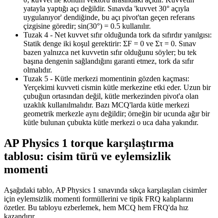
yatayla yaptığı açı değildir. Sınavda 'kuvvet 30° açıyla
uygulanıyor' dendiğinde, bu açı pivot'tan geçen referans
çizgisine göredir; sin(30°) = 0.5 kullanılır.
Tuzak 4 - Net kuvvet sıfır olduğunda tork da sıfırdır yanılgısı:
Statik denge iki koşul gerektirir: ΣF = 0 ve Στ = 0. Sınav
bazen yalnızca net kuvvetin sıfır olduğunu söyler; bu tek
başına dengenin sağlandığını garanti etmez, tork da sıfır
olmalıdır.
Tuzak 5 - Kütle merkezi momentinin gözden kaçması:
Yerçekimi kuvveti cismin kütle merkezine etki eder. Uzun bir
çubuğun ortasından değil, kütle merkezinden pivot'a olan
uzaklık kullanılmalıdır. Bazı MCQ'larda kütle merkezi
geometrik merkezle aynı değildir; örneğin bir ucunda ağır bir
kütle bulunan çubukta kütle merkezi o uca daha yakındır.
AP Physics 1 torque karşılaştırma
tablosu: cisim türü ve eylemsizlik
momenti
Aşağıdaki tablo, AP Physics 1 sınavında sıkça karşılaşılan cisimler
için eylemsizlik momenti formüllerini ve tipik FRQ kalıplarını
özetler. Bu tabloyu ezberlemek, hem MCQ hem FRQ'da hız
kazandırır.