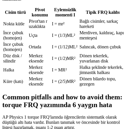
Pivot
Eylemsizlik
Cisim türü
Tipik FRQ kalıbı
konumu
momenti I
Pivot'tan r
Bağlı cisimler, sarkaç
Nokta kütle
I = mr²
uzaklıkta
hareketi
İnce çubuk
Merdiven, kaldıraç, kapı
Uçta
I = (1/3)ML²
(homojen)
menteşesi
İnce çubuk
Ortada
I = (1/12)ML²
Salıncak, dönen çubuk
(homojen)
Düz disk /
Merkez
Dönen tekerlek,
I = (1/2)MR²
silindir
eksende
yuvarlanan disk
Merkez
Halka şeklinde tekerlek,
Halka
I = MR²
eksende
jimnastik halkası
Merkez
Dönen bilardo topu,
Küre (katı)
I = (2/5)MR²
eksende
gezegen
Common pitfalls and how to avoid them:
torque FRQ yazımında 6 yaygın hata
AP Physics 1 torque FRQ'larında öğrencilerin sistematik olarak
düştüğü altı hata vardır. Bunları tanımak ve öncesinde bir kontrol
listesi hazırlamak, puanı 1-2 puan artırır.