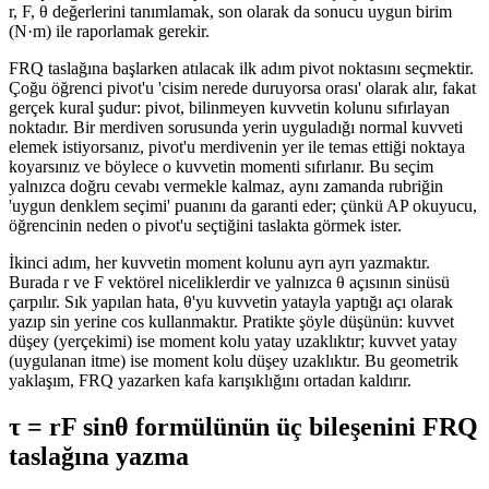
r, F, θ değerlerini tanımlamak, son olarak da sonucu uygun birim
(N·m) ile raporlamak gerekir.
FRQ taslağına başlarken atılacak ilk adım pivot noktasını seçmektir.
Çoğu öğrenci pivot'u 'cisim nerede duruyorsa orası' olarak alır, fakat
gerçek kural şudur: pivot, bilinmeyen kuvvetin kolunu sıfırlayan
noktadır. Bir merdiven sorusunda yerin uyguladığı normal kuvveti
elemek istiyorsanız, pivot'u merdivenin yer ile temas ettiği noktaya
koyarsınız ve böylece o kuvvetin momenti sıfırlanır. Bu seçim
yalnızca doğru cevabı vermekle kalmaz, aynı zamanda rubriğin
'uygun denklem seçimi' puanını da garanti eder; çünkü AP okuyucu,
öğrencinin neden o pivot'u seçtiğini taslakta görmek ister.
İkinci adım, her kuvvetin moment kolunu ayrı ayrı yazmaktır.
Burada r ve F vektörel niceliklerdir ve yalnızca θ açısının sinüsü
çarpılır. Sık yapılan hata, θ'yu kuvvetin yatayla yaptığı açı olarak
yazıp sin yerine cos kullanmaktır. Pratikte şöyle düşünün: kuvvet
düşey (yerçekimi) ise moment kolu yatay uzaklıktır; kuvvet yatay
(uygulanan itme) ise moment kolu düşey uzaklıktır. Bu geometrik
yaklaşım, FRQ yazarken kafa karışıklığını ortadan kaldırır.
τ = rF sinθ formülünün üç bileşenini FRQ
taslağına yazma