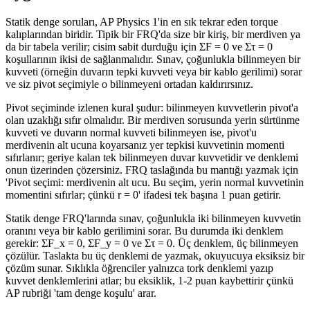
Statik denge soruları, AP Physics 1'in en sık tekrar eden torque
kalıplarından biridir. Tipik bir FRQ'da size bir kiriş, bir merdiven ya
da bir tabela verilir; cisim sabit durduğu için ΣF = 0 ve Στ = 0
koşullarının ikisi de sağlanmalıdır. Sınav, çoğunlukla bilinmeyen bir
kuvveti (örneğin duvarın tepki kuvveti veya bir kablo gerilimi) sorar
ve siz pivot seçimiyle o bilinmeyeni ortadan kaldırırsınız.
Pivot seçiminde izlenen kural şudur: bilinmeyen kuvvetlerin pivot'a
olan uzaklığı sıfır olmalıdır. Bir merdiven sorusunda yerin sürtünme
kuvveti ve duvarın normal kuvveti bilinmeyen ise, pivot'u
merdivenin alt ucuna koyarsanız yer tepkisi kuvvetinin momenti
sıfırlanır; geriye kalan tek bilinmeyen duvar kuvvetidir ve denklemi
onun üzerinden çözersiniz. FRQ taslağında bu mantığı yazmak için
'Pivot seçimi: merdivenin alt ucu. Bu seçim, yerin normal kuvvetinin
momentini sıfırlar; çünkü r = 0' ifadesi tek başına 1 puan getirir.
Statik denge FRQ'larında sınav, çoğunlukla iki bilinmeyen kuvvetin
oranını veya bir kablo gerilimini sorar. Bu durumda iki denklem
gerekir: ΣF_x = 0, ΣF_y = 0 ve Στ = 0. Üç denklem, üç bilinmeyen
çözülür. Taslakta bu üç denklemi de yazmak, okuyucuya eksiksiz bir
çözüm sunar. Sıklıkla öğrenciler yalnızca tork denklemi yazıp
kuvvet denklemlerini atlar; bu eksiklik, 1-2 puan kaybettirir çünkü
AP rubriği 'tam denge koşulu' arar.