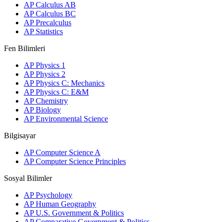
AP Calculus AB
AP Calculus BC
AP Precalculus
AP Statistics
Fen Bilimleri
AP Physics 1
AP Physics 2
AP Physics C: Mechanics
AP Physics C: E&M
AP Chemistry
AP Biology
AP Environmental Science
Bilgisayar
AP Computer Science A
AP Computer Science Principles
Sosyal Bilimler
AP Psychology
AP Human Geography
AP U.S. Government & Politics
AP Comparative Government & Politics