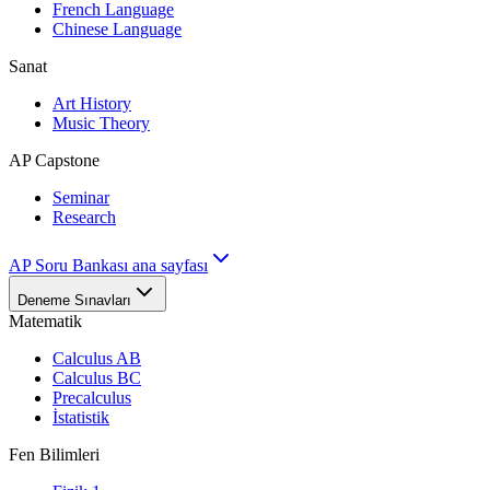
French Language
Chinese Language
Sanat
Art History
Music Theory
AP Capstone
Seminar
Research
AP Soru Bankası ana sayfası
Deneme Sınavları
Matematik
Calculus AB
Calculus BC
Precalculus
İstatistik
Fen Bilimleri