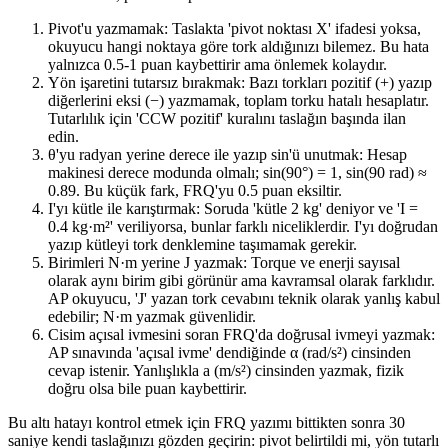
Pivot'u yazmamak: Taslakta 'pivot noktası X' ifadesi yoksa,
okuyucu hangi noktaya göre tork aldığınızı bilemez. Bu hata
yalnızca 0.5-1 puan kaybettirir ama önlemek kolaydır.
Yön işaretini tutarsız bırakmak: Bazı torkları pozitif (+) yazıp
diğerlerini eksi (−) yazmamak, toplam torku hatalı hesaplatır.
Tutarlılık için 'CCW pozitif' kuralını taslağın başında ilan
edin.
θ'yu radyan yerine derece ile yazıp sin'ü unutmak: Hesap
makinesi derece modunda olmalı; sin(90°) = 1, sin(90 rad) ≈
0.89. Bu küçük fark, FRQ'yu 0.5 puan eksiltir.
I'yı kütle ile karıştırmak: Soruda 'kütle 2 kg' deniyor ve 'I =
0.4 kg·m²' veriliyorsa, bunlar farklı niceliklerdir. I'yı doğrudan
yazıp kütleyi tork denklemine taşımamak gerekir.
Birimleri N·m yerine J yazmak: Torque ve enerji sayısal
olarak aynı birim gibi görünür ama kavramsal olarak farklıdır.
AP okuyucu, 'J' yazan tork cevabını teknik olarak yanlış kabul
edebilir; N·m yazmak güvenlidir.
Cisim açısal ivmesini soran FRQ'da doğrusal ivmeyi yazmak:
AP sınavında 'açısal ivme' dendiğinde α (rad/s²) cinsinden
cevap istenir. Yanlışlıkla a (m/s²) cinsinden yazmak, fizik
doğru olsa bile puan kaybettirir.
Bu altı hatayı kontrol etmek için FRQ yazımı bittikten sonra 30
saniye kendi taslağınızı gözden geçirin: pivot belirtildi mi, yön tutarlı