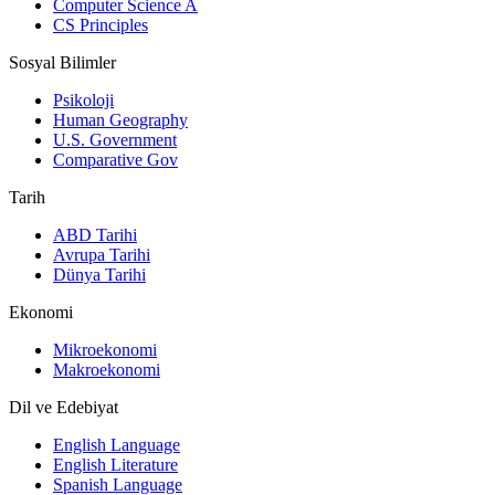
Computer Science A
CS Principles
Sosyal Bilimler
Psikoloji
Human Geography
U.S. Government
Comparative Gov
Tarih
ABD Tarihi
Avrupa Tarihi
Dünya Tarihi
Ekonomi
Mikroekonomi
Makroekonomi
Dil ve Edebiyat
English Language
English Literature
Spanish Language