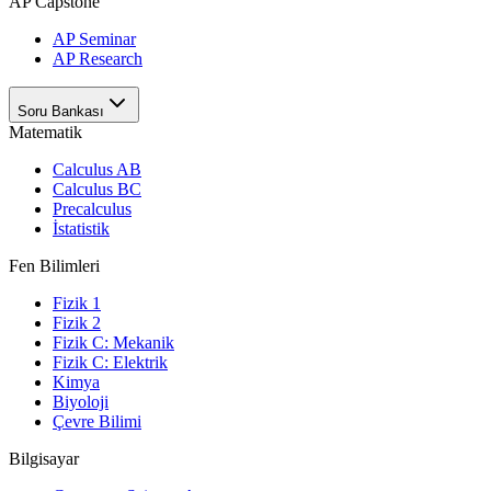
AP Capstone
AP Seminar
AP Research
Soru Bankası
Matematik
Calculus AB
Calculus BC
Precalculus
İstatistik
Fen Bilimleri
Fizik 1
Fizik 2
Fizik C: Mekanik
Fizik C: Elektrik
Kimya
Biyoloji
Çevre Bilimi
Bilgisayar