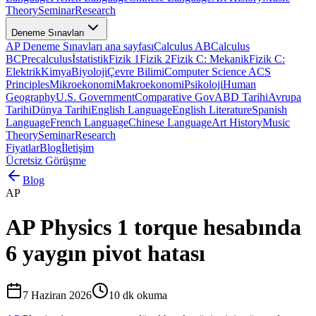
Theory
Seminar
Research
Deneme Sınavları
AP Deneme Sınavları ana sayfası
Calculus AB
Calculus
BC
Precalculus
İstatistik
Fizik 1
Fizik 2
Fizik C: Mekanik
Fizik C:
Elektrik
Kimya
Biyoloji
Çevre Bilimi
Computer Science A
CS
Principles
Mikroekonomi
Makroekonomi
Psikoloji
Human
Geography
U.S. Government
Comparative Gov
ABD Tarihi
Avrupa
Tarihi
Dünya Tarihi
English Language
English Literature
Spanish
Language
French Language
Chinese Language
Art History
Music
Theory
Seminar
Research
Fiyatlar
Blog
İletişim
Ücretsiz Görüşme
Blog
AP
AP Physics 1 torque hesabında
6 yaygın pivot hatası
7 Haziran 2026
10
dk okuma