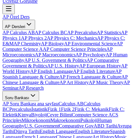
Ücretsiz Görüşme
AP Özel Ders
AP Dersleri
AP Calculus AB
AP Calculus BC
AP Precalculus
AP Statistics
AP
Physics 1
AP Physics 2
AP Physics C: Mechanics
AP Physics C:
E&M
AP Chemistry
AP Biology
AP Environmental Science
AP
Computer Science A
AP Computer Science Principles
AP
Microeconomics
AP Macroeconomics
AP Psychology
AP Human
Geography
AP U.S. Government & Politics
AP Comparative
Government & Politics
AP U.S. History
AP European History
AP
World History
AP English Language
AP English Literature
AP
Spanish Language & Culture
AP French Language & Culture
AP
Chinese Language & Culture
AP Art History
AP Music Theory
AP
Seminar
AP Research
Soru Bankası
AP Soru Bankası ana sayfası
Calculus AB
Calculus
BC
Precalculus
İstatistik
Fizik 1
Fizik 2
Fizik C: Mekanik
Fizik C:
Elektrik
Kimya
Biyoloji
Çevre Bilimi
Computer Science A
CS
Principles
Mikroekonomi
Makroekonomi
Psikoloji
Human
Geography
U.S. Government
Comparative Gov
ABD Tarihi
Avrupa
Tarihi
Dünya Tarihi
English Language
English Literature
Spanish
Language
French Language
Chinese Language
Art History
Music