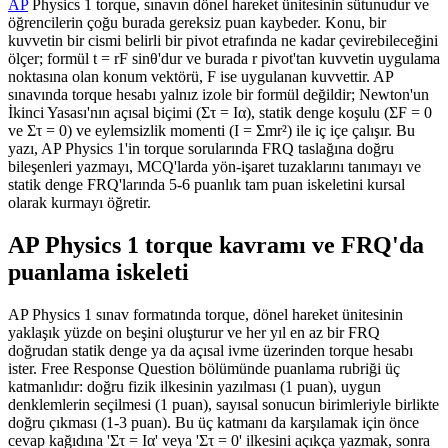
AP
Physics 1 torque, sınavın dönel hareket ünitesinin sütunudur ve
öğrencilerin çoğu burada gereksiz puan kaybeder. Konu, bir
kuvvetin bir cismi belirli bir pivot etrafında ne kadar çevirebileceğini
ölçer; formül t = rF sinθ'dur ve burada r pivot'tan kuvvetin uygulama
noktasına olan konum vektörü, F ise uygulanan kuvvettir. AP
sınavında torque hesabı yalnız izole bir formül değildir; Newton'un
İkinci Yasası'nın açısal biçimi (Στ = Iα), statik denge koşulu (ΣF = 0
ve Στ = 0) ve eylemsizlik momenti (I = Σmr²) ile iç içe çalışır. Bu
yazı, AP Physics 1'in torque sorularında FRQ taslağına doğru
bileşenleri yazmayı, MCQ'larda yön-işaret tuzaklarını tanımayı ve
statik denge FRQ'larında 5-6 puanlık tam puan iskeletini kursal
olarak kurmayı öğretir.
AP Physics 1 torque kavramı ve FRQ'da
puanlama iskeleti
AP Physics 1 sınav formatında torque, dönel hareket ünitesinin
yaklaşık yüzde on beşini oluşturur ve her yıl en az bir FRQ
doğrudan statik denge ya da açısal ivme üzerinden torque hesabı
ister. Free Response Question bölümünde puanlama rubriği üç
katmanlıdır: doğru fizik ilkesinin yazılması (1 puan), uygun
denklemlerin seçilmesi (1 puan), sayısal sonucun birimleriyle birlikte
doğru çıkması (1-3 puan). Bu üç katmanı da karşılamak için önce
cevap kağıdına 'Στ = Iα' veya 'Στ = 0' ilkesini açıkça yazmak, sonra