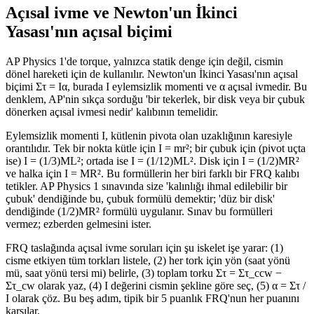
Açısal ivme ve Newton'un İkinci
Yasası'nın açısal biçimi
AP Physics 1'de torque, yalnızca statik denge için değil, cismin
dönel hareketi için de kullanılır. Newton'un İkinci Yasası'nın açısal
biçimi Στ = Iα, burada I eylemsizlik momenti ve α açısal ivmedir. Bu
denklem, AP'nin sıkça sorduğu 'bir tekerlek, bir disk veya bir çubuk
dönerken açısal ivmesi nedir' kalıbının temelidir.
Eylemsizlik momenti I, kütlenin pivota olan uzaklığının karesiyle
orantılıdır. Tek bir nokta kütle için I = mr²; bir çubuk için (pivot uçta
ise) I = (1/3)ML²; ortada ise I = (1/12)ML². Disk için I = (1/2)MR²
ve halka için I = MR². Bu formüllerin her biri farklı bir FRQ kalıbı
tetikler. AP Physics 1 sınavında size 'kalınlığı ihmal edilebilir bir
çubuk' dendiğinde bu, çubuk formülü demektir; 'düz bir disk'
dendiğinde (1/2)MR² formülü uygulanır. Sınav bu formülleri
vermez; ezberden gelmesini ister.
FRQ taslağında açısal ivme soruları için şu iskelet işe yarar: (1)
cisme etkiyen tüm torkları listele, (2) her tork için yön (saat yönü
mü, saat yönü tersi mi) belirle, (3) toplam torku Στ = Στ_ccw −
Στ_cw olarak yaz, (4) I değerini cismin şekline göre seç, (5) α = Στ /
I olarak çöz. Bu beş adım, tipik bir 5 puanlık FRQ'nun her puanını
karşılar.