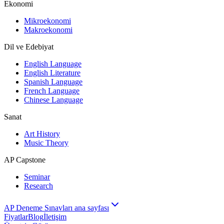
Ekonomi
Mikroekonomi
Makroekonomi
Dil ve Edebiyat
English Language
English Literature
Spanish Language
French Language
Chinese Language
Sanat
Art History
Music Theory
AP Capstone
Seminar
Research
AP Deneme Sınavları ana sayfası
Fiyatlar
Blog
İletişim