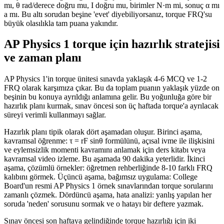
mı, θ rad/derece doğru mu, I doğru mu, birimler N·m mi, sonuç α mı
a mı. Bu altı sorudan beşine 'evet' diyebiliyorsanız, torque FRQ'su
büyük olasılıkla tam puana yakındır.
AP Physics 1 torque için hazırlık stratejisi
ve zaman planı
AP Physics 1'in torque ünitesi sınavda yaklaşık 4-6 MCQ ve 1-2
FRQ olarak karşımıza çıkar. Bu da toplam puanın yaklaşık yüzde on
beşinin bu konuya ayrıldığı anlamına gelir. Bu yoğunluğa göre bir
hazırlık planı kurmak, sınav öncesi son üç haftada torque'a ayrılacak
süreyi verimli kullanmayı sağlar.
Hazırlık planı tipik olarak dört aşamadan oluşur. Birinci aşama,
kavramsal öğrenme: τ = rF sinθ formülünü, açısal ivme ile ilişkisini
ve eylemsizlik momenti kavramını anlamak için ders kitabı veya
kavramsal video izleme. Bu aşamada 90 dakika yeterlidir. İkinci
aşama, çözümlü örnekler: öğretmen rehberliğinde 8-10 farklı FRQ
kalıbını görmek. Üçüncü aşama, bağımsız uygulama: College
Board'un resmi AP Physics 1 örnek sınavlarından torque sorularını
zamanlı çözmek. Dördüncü aşama, hata analizi: yanlış yapılan her
soruda 'neden' sorusunu sormak ve o hatayı bir deftere yazmak.
Sınav öncesi son haftaya gelindiğinde torque hazırlığı için iki