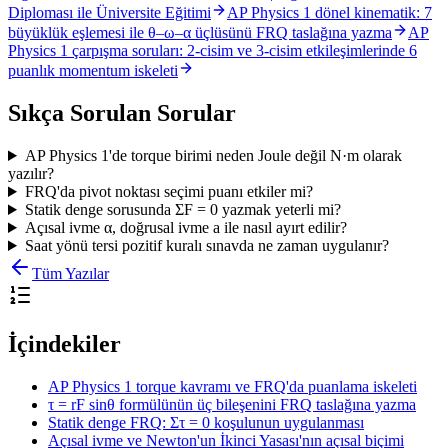
Diploması ile Üniversite Eğitimi
AP Physics 1 dönel kinematik: 7
büyüklük eşlemesi ile θ–ω–α üçlüsünü FRQ taslağına yazma
AP
Physics 1 çarpışma soruları: 2-cisim ve 3-cisim etkileşimlerinde 6
puanlık momentum iskeleti
Sıkça Sorulan Sorular
AP Physics 1'de torque birimi neden Joule değil N·m olarak
yazılır?
FRQ'da pivot noktası seçimi puanı etkiler mi?
Statik denge sorusunda ΣF = 0 yazmak yeterli mi?
Açısal ivme α, doğrusal ivme a ile nasıl ayırt edilir?
Saat yönü tersi pozitif kuralı sınavda ne zaman uygulanır?
Tüm Yazılar
İçindekiler
AP Physics 1 torque kavramı ve FRQ'da puanlama iskeleti
τ = rF sinθ formülünün üç bileşenini FRQ taslağına yazma
Statik denge FRQ: Στ = 0 koşulunun uygulanması
Açısal ivme ve Newton'un İkinci Yasası'nın açısal biçimi