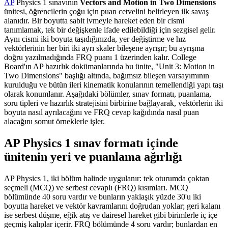
AP
Physics 1 sınavının
Vectors and Motion in Two Dimensions
ünitesi, öğrencilerin çoğu için puan cetvelini belirleyen ilk savaş
alanıdır. Bir boyutta sabit ivmeyle hareket eden bir cismi
tanımlamak, tek bir değişkenle ifade edilebildiği için sezgisel gelir.
Aynı cismi iki boyuta taşıdığınızda, yer değiştirme ve hız
vektörlerinin her biri iki ayrı skaler bileşene ayrışır; bu ayrışma
doğru yazılmadığında FRQ puanı 1 üzerinden kalır. College
Board'ın AP hazırlık dokümanlarında bu ünite, "Unit 3: Motion in
Two Dimensions" başlığı altında, bağımsız bileşen varsayımının
kurulduğu ve bütün ileri kinematik konularının temellendiği yapı taşı
olarak konumlanır. Aşağıdaki bölümler, sınav formatı, puanlama,
soru tipleri ve hazırlık stratejisini birbirine bağlayarak, vektörlerin iki
boyuta nasıl ayrılacağını ve FRQ cevap kağıdında nasıl puan
alacağını somut örneklerle işler.
AP Physics 1 sınav formatı içinde
ünitenin yeri ve puanlama ağırlığı
AP Physics 1, iki bölüm halinde uygulanır: tek oturumda çoktan
seçmeli (MCQ) ve serbest cevaplı (FRQ) kısımları. MCQ
bölümünde 40 soru vardır ve bunların yaklaşık yüzde 30'u iki
boyutta hareket ve vektör kavramlarını doğrudan yoklar; geri kalanı
ise serbest düşme, eğik atış ve dairesel hareket gibi birimlerle iç içe
geçmiş kalıplar içerir. FRQ bölümünde 4 soru vardır; bunlardan en