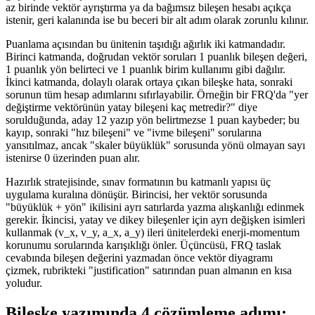
az birinde vektör ayrıştırma ya da bağımsız bileşen hesabı açıkça
istenir, geri kalanında ise bu beceri bir alt adım olarak zorunlu kılınır.
Puanlama açısından bu ünitenin taşıdığı ağırlık iki katmandadır.
Birinci katmanda, doğrudan vektör soruları 1 puanlık bileşen değeri,
1 puanlık yön belirteci ve 1 puanlık birim kullanımı gibi dağılır.
İkinci katmanda, dolaylı olarak ortaya çıkan bileşke hata, sonraki
sorunun tüm hesap adımlarını sıfırlayabilir. Örneğin bir FRQ'da "yer
değiştirme vektörünün yatay bileşeni kaç metredir?" diye
sorulduğunda, aday 12 yazıp yön belirtmezse 1 puan kaybeder; bu
kayıp, sonraki "hız bileşeni" ve "ivme bileşeni" sorularına
yansıtılmaz, ancak "skaler büyüklük" sorusunda yönü olmayan sayı
istenirse 0 üzerinden puan alır.
Hazırlık stratejisinde, sınav formatının bu katmanlı yapısı üç
uygulama kuralına dönüşür. Birincisi, her vektör sorusunda
"büyüklük + yön" ikilisini ayrı satırlarda yazma alışkanlığı edinmek
gerekir. İkincisi, yatay ve dikey bileşenler için ayrı değişken isimleri
kullanmak (v_x, v_y, a_x, a_y) ileri ünitelerdeki enerji-momentum
korunumu sorularında karışıklığı önler. Üçüncüsü, FRQ taslak
cevabında bileşen değerini yazmadan önce vektör diyagramı
çizmek, rubrikteki "justification" satırından puan almanın en kısa
yoludur.
Bileşke yazımında 4 çözümleme adımı: