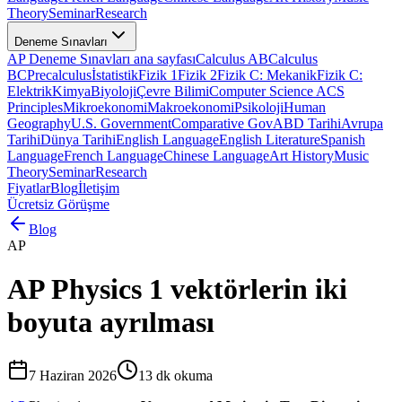
Theory
Seminar
Research
Deneme Sınavları
AP Deneme Sınavları ana sayfası
Calculus AB
Calculus
BC
Precalculus
İstatistik
Fizik 1
Fizik 2
Fizik C: Mekanik
Fizik C:
Elektrik
Kimya
Biyoloji
Çevre Bilimi
Computer Science A
CS
Principles
Mikroekonomi
Makroekonomi
Psikoloji
Human
Geography
U.S. Government
Comparative Gov
ABD Tarihi
Avrupa
Tarihi
Dünya Tarihi
English Language
English Literature
Spanish
Language
French Language
Chinese Language
Art History
Music
Theory
Seminar
Research
Fiyatlar
Blog
İletişim
Ücretsiz Görüşme
Blog
AP
AP Physics 1 vektörlerin iki
boyuta ayrılması
7 Haziran 2026
13
dk okuma