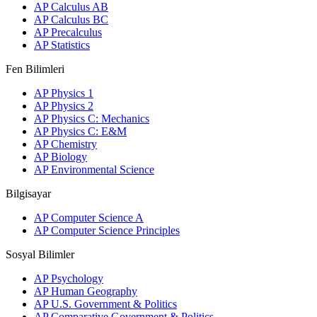
AP Calculus AB
AP Calculus BC
AP Precalculus
AP Statistics
Fen Bilimleri
AP Physics 1
AP Physics 2
AP Physics C: Mechanics
AP Physics C: E&M
AP Chemistry
AP Biology
AP Environmental Science
Bilgisayar
AP Computer Science A
AP Computer Science Principles
Sosyal Bilimler
AP Psychology
AP Human Geography
AP U.S. Government & Politics
AP Comparative Government & Politics