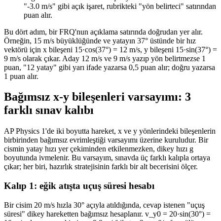
"-3.0 m/s" gibi açık işaret, rubrikteki "yön belirteci" satırından
puan alır.
Bu dört adım, bir FRQ'nun açıklama satırında doğrudan yer alır.
Örneğin, 15 m/s büyüklüğünde ve yatayın 37° üstünde bir hız
vektörü için x bileşeni 15·cos(37°) = 12 m/s, y bileşeni 15·sin(37°) =
9 m/s olarak çıkar. Aday 12 m/s ve 9 m/s yazıp yön belirtmezse 1
puan, "12 yatay" gibi yarı ifade yazarsa 0,5 puan alır; doğru yazarsa
1 puan alır.
Bağımsız x-y bileşenleri varsayımı: 3
farklı sınav kalıbı
AP Physics 1'de iki boyutta hareket, x ve y yönlerindeki bileşenlerin
birbirinden bağımsız evrimleştiği varsayımı üzerine kuruludur. Bir
cismin yatay hızı yer çekiminden etkilenmezken, dikey hızı g
boyutunda ivmelenir. Bu varsayım, sınavda üç farklı kalıpla ortaya
çıkar; her biri, hazırlık stratejisinin farklı bir alt becerisini ölçer.
Kalıp 1: eğik atışta uçuş süresi hesabı
Bir cisim 20 m/s hızla 30° açıyla atıldığında, cevap istenen "uçuş
süresi" dikey hareketten bağımsız hesaplanır. v_y0 = 20·sin(30°) =