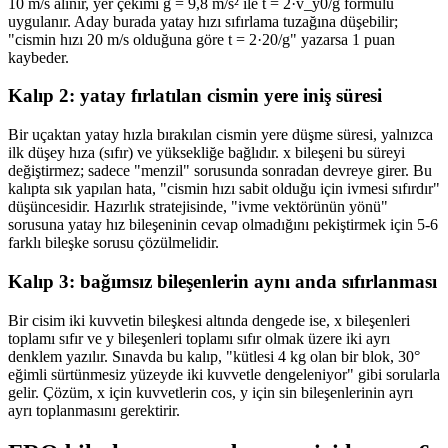
10 m/s alınır, yer çekimi g = 9,8 m/s² ile t = 2·v_y0/g formülü
uygulanır. Aday burada yatay hızı sıfırlama tuzağına düşebilir;
"cismin hızı 20 m/s olduğuna göre t = 2·20/g" yazarsa 1 puan
kaybeder.
Kalıp 2: yatay fırlatılan cismin yere iniş süresi
Bir uçaktan yatay hızla bırakılan cismin yere düşme süresi, yalnızca
ilk düşey hıza (sıfır) ve yüksekliğe bağlıdır. x bileşeni bu süreyi
değiştirmez; sadece "menzil" sorusunda sonradan devreye girer. Bu
kalıpta sık yapılan hata, "cismin hızı sabit olduğu için ivmesi sıfırdır"
düşüncesidir. Hazırlık stratejisinde, "ivme vektörünün yönü"
sorusuna yatay hız bileşeninin cevap olmadığını pekiştirmek için 5-6
farklı bileşke sorusu çözülmelidir.
Kalıp 3: bağımsız bileşenlerin aynı anda sıfırlanması
Bir cisim iki kuvvetin bileşkesi altında dengede ise, x bileşenleri
toplamı sıfır ve y bileşenleri toplamı sıfır olmak üzere iki ayrı
denklem yazılır. Sınavda bu kalıp, "kütlesi 4 kg olan bir blok, 30°
eğimli sürtünmesiz yüzeyde iki kuvvetle dengeleniyor" gibi sorularla
gelir. Çözüm, x için kuvvetlerin cos, y için sin bileşenlerinin ayrı
ayrı toplanmasını gerektirir.