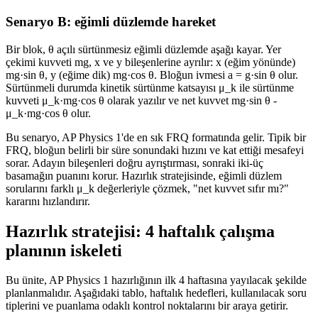
Senaryo B: eğimli düzlemde hareket
Bir blok, θ açılı sürtünmesiz eğimli düzlemde aşağı kayar. Yer
çekimi kuvveti mg, x ve y bileşenlerine ayrılır: x (eğim yönünde)
mg·sin θ, y (eğime dik) mg·cos θ. Bloğun ivmesi a = g·sin θ olur.
Sürtünmeli durumda kinetik sürtünme katsayısı μ_k ile sürtünme
kuvveti μ_k·mg·cos θ olarak yazılır ve net kuvvet mg·sin θ -
μ_k·mg·cos θ olur.
Bu senaryo, AP Physics 1'de en sık FRQ formatında gelir. Tipik bir
FRQ, bloğun belirli bir süre sonundaki hızını ve kat ettiği mesafeyi
sorar. Adayın bileşenleri doğru ayrıştırması, sonraki iki-üç
basamağın puanını korur. Hazırlık stratejisinde, eğimli düzlem
sorularını farklı μ_k değerleriyle çözmek, "net kuvvet sıfır mı?"
kararını hızlandırır.
Hazırlık stratejisi: 4 haftalık çalışma
planının iskeleti
Bu ünite, AP Physics 1 hazırlığının ilk 4 haftasına yayılacak şekilde
planlanmalıdır. Aşağıdaki tablo, haftalık hedefleri, kullanılacak soru
tiplerini ve puanlama odaklı kontrol noktalarını bir araya getirir.