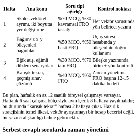
Soru tipi
Hafta
Ana konu
Kontrol noktası
ağırlığı
Skaler-vektörel
%70 MCQ, %30
Her vektör sorusunda
1
ayrımı, iki boyutta
kavramsal FRQ
yön belirteci yazımı
yer değiştirme
taslağı
Uçuş süresi
Bağımsız x-y
%50 MCQ, %50
hesabında y
2
bileşenleri,
basit FRQ
bileşeninin doğru
bağıntılar
kullanımı
Eğik atış, eğimli
%30 MCQ, %70
Bileşke yazımında
3
düzlem senaryoları
tam FRQ
birim + yön kontrolü
Karışık tekrar,
Zaman yönetimi:
%40 MCQ, %60
4
geçmiş sınav
FRQ başına 12-15
FRQ
çözümü
dakika hedefi
Bu plan, haftalık en az 12 saatlik bireysel çalışmayı varsayar.
Haftalık 6 saat çalışma bütçesiyle aynı içerik 8 haftaya yayılmalıdır;
bu durumda "karışık tekrar" haftası 2 haftaya çıkar. Hazırlık
stratejisinin temel ilkesi, vektör ayrıştırmayı bir hesap becerisi değil,
bir yazma alışkanlığı haline getirmektir.
Serbest cevaplı sorularda zaman yönetimi