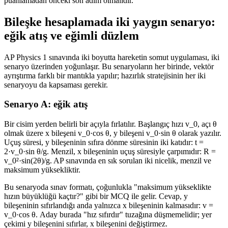
puanlamadan önceki son adım olmalıdır.
Bileşke hesaplamada iki yaygın senaryo:
eğik atış ve eğimli düzlem
AP Physics 1 sınavında iki boyutta hareketin somut uygulaması, iki
senaryo üzerinden yoğunlaşır. Bu senaryoların her birinde, vektör
ayrıştırma farklı bir mantıkla yapılır; hazırlık stratejisinin her iki
senaryoyu da kapsaması gerekir.
Senaryo A: eğik atış
Bir cisim yerden belirli bir açıyla fırlatılır. Başlangıç hızı v_0, açı θ
olmak üzere x bileşeni v_0·cos θ, y bileşeni v_0·sin θ olarak yazılır.
Uçuş süresi, y bileşeninin sıfıra dönme süresinin iki katıdır: t =
2·v_0·sin θ/g. Menzil, x bileşeninin uçuş süresiyle çarpımıdır: R =
v_0²·sin(2θ)/g. AP sınavında en sık sorulan iki nicelik, menzil ve
maksimum yüksekliktir.
Bu senaryoda sınav formatı, çoğunlukla "maksimum yükseklikte
hızın büyüklüğü kaçtır?" gibi bir MCQ ile gelir. Cevap, y
bileşeninin sıfırlandığı anda yalnızca x bileşeninin kalmasıdır: v =
v_0·cos θ. Aday burada "hız sıfırdır" tuzağına düşmemelidir; yer
çekimi y bileşenini sıfırlar, x bileşenini değiştirmez.