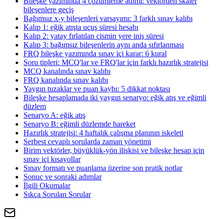
Bileşke yazımında 4 çözümleme adımı: vektörden skaler
bileşenlere geçiş
Bağımsız x-y bileşenleri varsayımı: 3 farklı sınav kalıbı
Kalıp 1: eğik atışta uçuş süresi hesabı
Kalıp 2: yatay fırlatılan cismin yere iniş süresi
Kalıp 3: bağımsız bileşenlerin aynı anda sıfırlanması
FRQ bileşke yazımında sınav içi karar: 6 kural
Soru tipleri: MCQ'lar ve FRQ'lar için farklı hazırlık stratejisi
MCQ kanalında sınav kalıbı
FRQ kanalında sınav kalıbı
Yaygın tuzaklar ve puan kaybı: 5 dikkat noktası
Bileşke hesaplamada iki yaygın senaryo: eğik atış ve eğimli
düzlem
Senaryo A: eğik atış
Senaryo B: eğimli düzlemde hareket
Hazırlık stratejisi: 4 haftalık çalışma planının iskeleti
Serbest cevaplı sorularda zaman yönetimi
Birim vektörler, büyüklük-yön ilişkisi ve bileşke hesap için
sınav içi kısayollar
Sınav formatı ve puanlama üzerine son pratik notlar
Sonuç ve sonraki adımlar
İlgili Okumalar
Sıkça Sorulan Sorular