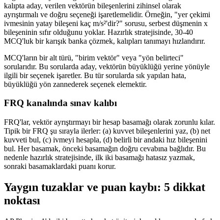
kalıpta aday, verilen vektörün bileşenlerini zihinsel olarak
ayrıştırmalı ve doğru seçeneği işaretlemelidir. Örneğin, "yer çekimi
ivmesinin yatay bileşeni kaç m/s²'dir?" sorusu, serbest düşmenin x
bileşeninin sıfır olduğunu yoklar. Hazırlık stratejisinde, 30-40
MCQ'luk bir karışık banka çözmek, kalıpları tanımayı hızlandırır.
MCQ'ların bir alt türü, "birim vektör" veya "yön belirteci"
sorularıdır. Bu sorularda aday, vektörün büyüklüğü yerine yönüyle
ilgili bir seçenek işaretler. Bu tür sorularda sık yapılan hata,
büyüklüğü yön zannederek seçenek elemektir.
FRQ kanalında sınav kalıbı
FRQ'lar, vektör ayrıştırmayı bir hesap basamağı olarak zorunlu kılar.
Tipik bir FRQ şu sırayla ilerler: (a) kuvvet bileşenlerini yaz, (b) net
kuvveti bul, (c) ivmeyi hesapla, (d) belirli bir andaki hız bileşenini
bul. Her basamak, önceki basamağın doğru cevabına bağlıdır. Bu
nedenle hazırlık stratejisinde, ilk iki basamağı hatasız yazmak,
sonraki basamaklardaki puanı korur.
Yaygın tuzaklar ve puan kaybı: 5 dikkat
noktası