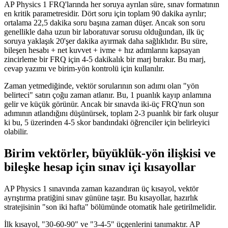
AP Physics 1 FRQ'larında her soruya ayrılan süre, sınav formatının
en kritik parametresidir. Dört soru için toplam 90 dakika ayrılır;
ortalama 22,5 dakika soru başına zaman düşer. Ancak son soru
genellikle daha uzun bir laboratuvar sorusu olduğundan, ilk üç
soruya yaklaşık 20'şer dakika ayırmak daha sağlıklıdır. Bu süre,
bileşen hesabı + net kuvvet + ivme + hız adımlarını kapsayan
zincirleme bir FRQ için 4-5 dakikalık bir marj bırakır. Bu marj,
cevap yazımı ve birim-yön kontrolü için kullanılır.
Zaman yetmediğinde, vektör sorularının son adımı olan "yön
belirteci" satırı çoğu zaman atlanır. Bu, 1 puanlık kayıp anlamına
gelir ve küçük görünür. Ancak bir sınavda iki-üç FRQ'nun son
adımının atlandığını düşünürsek, toplam 2-3 puanlık bir fark oluşur
ki bu, 5 üzerinden 4-5 skor bandındaki öğrenciler için belirleyici
olabilir.
Birim vektörler, büyüklük-yön ilişkisi ve
bileşke hesap için sınav içi kısayollar
AP Physics 1 sınavında zaman kazandıran üç kısayol, vektör
ayrıştırma pratiğini sınav gününe taşır. Bu kısayollar, hazırlık
stratejisinin "son iki hafta" bölümünde otomatik hale getirilmelidir.
İlk kısayol, "30-60-90" ve "3-4-5" üçgenlerini tanımaktır. AP