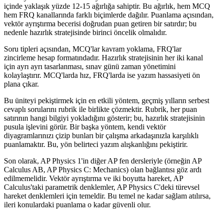
içinde yaklaşık yüzde 12-15 ağırlığa sahiptir. Bu ağırlık, hem MCQ
hem FRQ kanallarında farklı biçimlerde dağılır. Puanlama açısından,
vektör ayrıştırma becerisi doğrudan puan getiren bir satırdır; bu
nedenle hazırlık stratejisinde birinci öncelik olmalıdır.
Soru tipleri açısından, MCQ'lar kavram yoklama, FRQ'lar
zincirleme hesap formatındadır. Hazırlık stratejisinin her iki kanal
için ayrı ayrı tasarlanması, sınav günü zaman yönetimini
kolaylaştırır. MCQ'larda hız, FRQ'larda ise yazım hassasiyeti ön
plana çıkar.
Bu üniteyi pekiştirmek için en etkili yöntem, geçmiş yılların serbest
cevaplı sorularını rubrik ile birlikte çözmektir. Rubrik, her puan
satırının hangi bilgiyi yokladığını gösterir; bu, hazırlık stratejisinin
pusula işlevini görür. Bir başka yöntem, kendi vektör
diyagramlarınızı çizip bunları bir çalışma arkadaşınızla karşılıklı
puanlamaktır. Bu, yön belirteci yazım alışkanlığını pekiştirir.
Son olarak, AP Physics 1'in diğer AP fen dersleriyle (örneğin AP
Calculus AB, AP Physics C: Mechanics) olan bağlantısı göz ardı
edilmemelidir. Vektör ayrıştırma ve iki boyutta hareket, AP
Calculus'taki parametrik denklemler, AP Physics C'deki türevsel
hareket denklemleri için temeldir. Bu temel ne kadar sağlam atılırsa,
ileri konulardaki puanlama o kadar güvenli olur.