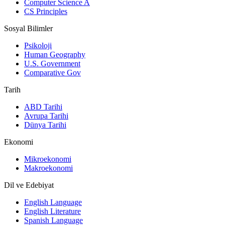
Computer Science A
CS Principles
Sosyal Bilimler
Psikoloji
Human Geography
U.S. Government
Comparative Gov
Tarih
ABD Tarihi
Avrupa Tarihi
Dünya Tarihi
Ekonomi
Mikroekonomi
Makroekonomi
Dil ve Edebiyat
English Language
English Literature
Spanish Language