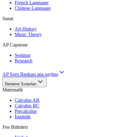
French Language
Chinese Language
Sanat
Art History
Music Theory
AP Capstone
Seminar
Research
AP Soru Bankası ana sayfası
Deneme Sınavları
Matematik
Calculus AB
Calculus BC
Precalculus
İstatistik
Fen Bilimleri