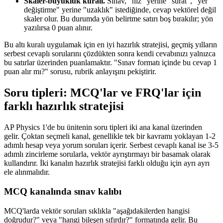
Skaler-büyüklük kuralı.
Sınav, "hız" yerine "sürat", "yer
değiştirme" yerine "uzaklık" istediğinde, cevap vektörel değil
skaler olur. Bu durumda yön belirtme satırı boş bırakılır; yön
yazılırsa 0 puan alınır.
Bu altı kuralı uygulamak için en iyi hazırlık stratejisi, geçmiş yılların
serbest cevaplı sorularını çözdükten sonra kendi cevabınızı yalnızca
bu satırlar üzerinden puanlamaktır. "Sınav formatı içinde bu cevap 1
puan alır mı?" sorusu, rubrik anlayışını pekiştirir.
Soru tipleri: MCQ'lar ve FRQ'lar için
farklı hazırlık stratejisi
AP Physics 1'de bu ünitenin soru tipleri iki ana kanal üzerinden
gelir. Çoktan seçmeli kanal, genellikle tek bir kavramı yoklayan 1-2
adımlı hesap veya yorum soruları içerir. Serbest cevaplı kanal ise 3-5
adımlı zincirleme sorularla, vektör ayrıştırmayı bir basamak olarak
kullandırır. İki kanalın hazırlık stratejisi farklı olduğu için ayrı ayrı
ele alınmalıdır.
MCQ kanalında sınav kalıbı
MCQ'larda vektör soruları sıklıkla "aşağıdakilerden hangisi
doğrudur?" veya "hangi bileşen sıfırdır?" formatında gelir. Bu