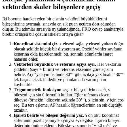
vektörden skaler bileşenlere geçiş
İki boyutta hareket eden bir cismin vektörel büyüklüklerini
bileşenlerine ayırmak, sınavda en sık puan getiren dört adımdan
oluşur. Bu adımlar sırasıyla uygulandığında, FRQ cevap anahtarıyla
birebir örtüşen bir çözüm iskeleti ortaya çıkar.
Koordinat sistemini çiz.
x ekseni sağa, y ekseni yukarı doğru
olacak şekilde küçük bir diyagram aç. Pozitif yönler sayfanın
kenarına okla işaretlenmeli; bu, sonraki adımlarda işaret
hatasını önler.
Vektörleri büyüklük ve referans açıya ayır.
Her vektörün
şiddetini (sayı + birim) ve referans eksenine göre açısını
belirle. Açı "yatayın üstünde 30°" gibi açıkça yazılmalı; "30°"
tek başına eksik ifadedir ve puanlamada yarım puan
kaybettirir.
Trigonometrik fonksiyon seç.
x bileşeni için cos θ, y
bileşeni için sin θ formülü kullan. Eğer referans ekseni
dikeyse (örneğin "düşeyin sağında 30°"), x için sin, y için cos
seç. Bu ters eşleme, AP hazırlık öğrencilerinin en sık düştüğü
tuzaktır.
İşareti belirle ve bileşen değerini yaz.
Yön oku koordinat
sisteminin pozitif yönüyle aynıysa +, değilse - işareti bileşen
değerinin önüne eklenir. Bileşke yazımında "+5.0 m/s" ve