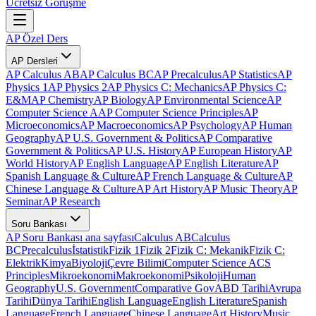
Ücretsiz Görüşme
AP Özel Ders
AP Dersleri
AP Calculus AB
AP Calculus BC
AP Precalculus
AP Statistics
AP
Physics 1
AP Physics 2
AP Physics C: Mechanics
AP Physics C:
E&M
AP Chemistry
AP Biology
AP Environmental Science
AP
Computer Science A
AP Computer Science Principles
AP
Microeconomics
AP Macroeconomics
AP Psychology
AP Human
Geography
AP U.S. Government & Politics
AP Comparative
Government & Politics
AP U.S. History
AP European History
AP
World History
AP English Language
AP English Literature
AP
Spanish Language & Culture
AP French Language & Culture
AP
Chinese Language & Culture
AP Art History
AP Music Theory
AP
Seminar
AP Research
Soru Bankası
AP Soru Bankası ana sayfası
Calculus AB
Calculus
BC
Precalculus
İstatistik
Fizik 1
Fizik 2
Fizik C: Mekanik
Fizik C:
Elektrik
Kimya
Biyoloji
Çevre Bilimi
Computer Science A
CS
Principles
Mikroekonomi
Makroekonomi
Psikoloji
Human
Geography
U.S. Government
Comparative Gov
ABD Tarihi
Avrupa
Tarihi
Dünya Tarihi
English Language
English Literature
Spanish
Language
French Language
Chinese Language
Art History
Music