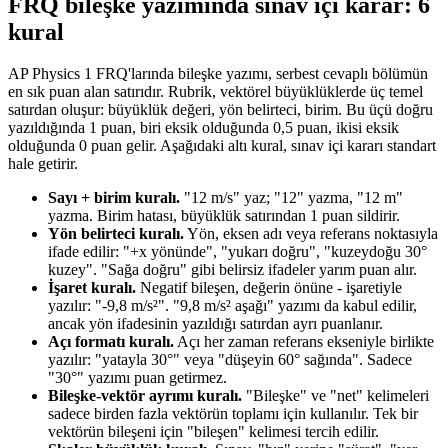
FRQ bileşke yazımında sınav içi karar: 6
kural
AP Physics 1 FRQ'larında bileşke yazımı, serbest cevaplı bölümün
en sık puan alan satırıdır. Rubrik, vektörel büyüklüklerde üç temel
satırdan oluşur: büyüklük değeri, yön belirteci, birim. Bu üçü doğru
yazıldığında 1 puan, biri eksik olduğunda 0,5 puan, ikisi eksik
olduğunda 0 puan gelir. Aşağıdaki altı kural, sınav içi kararı standart
hale getirir.
Sayı + birim kuralı.
"12 m/s" yaz; "12" yazma, "12 m"
yazma. Birim hatası, büyüklük satırından 1 puan sildirir.
Yön belirteci kuralı.
Yön, eksen adı veya referans noktasıyla
ifade edilir: "+x yönünde", "yukarı doğru", "kuzeydoğu 30°
kuzey". "Sağa doğru" gibi belirsiz ifadeler yarım puan alır.
İşaret kuralı.
Negatif bileşen, değerin önüne - işaretiyle
yazılır: "-9,8 m/s²". "9,8 m/s² aşağı" yazımı da kabul edilir,
ancak yön ifadesinin yazıldığı satırdan ayrı puanlanır.
Açı formatı kuralı.
Açı her zaman referans ekseniyle birlikte
yazılır: "yatayla 30°" veya "düşeyin 60° sağında". Sadece
"30°" yazımı puan getirmez.
Bileşke-vektör ayrımı kuralı.
"Bileşke" ve "net" kelimeleri
sadece birden fazla vektörün toplamı için kullanılır. Tek bir
vektörün bileşeni için "bileşen" kelimesi tercih edilir.