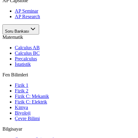
AP Capstone
AP Seminar
AP Research
Soru Bankası
Matematik
Calculus AB
Calculus BC
Precalculus
İstatistik
Fen Bilimleri
Fizik 1
Fizik 2
Fizik C: Mekanik
Fizik C: Elektrik
Kimya
Biyoloji
Çevre Bilimi
Bilgisayar