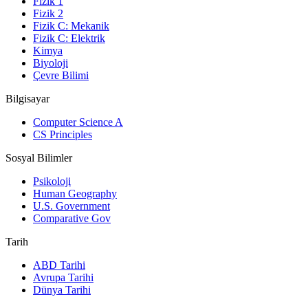
Fizik 1
Fizik 2
Fizik C: Mekanik
Fizik C: Elektrik
Kimya
Biyoloji
Çevre Bilimi
Bilgisayar
Computer Science A
CS Principles
Sosyal Bilimler
Psikoloji
Human Geography
U.S. Government
Comparative Gov
Tarih
ABD Tarihi
Avrupa Tarihi
Dünya Tarihi