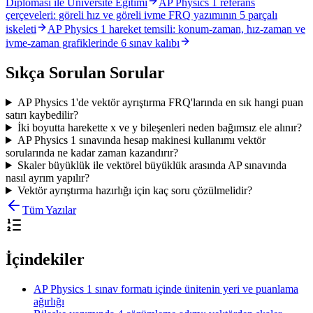
Diploması ile Üniversite Eğitimi
AP Physics 1 referans
çerçeveleri: göreli hız ve göreli ivme FRQ yazımının 5 parçalı
iskeleti
AP Physics 1 hareket temsili: konum-zaman, hız-zaman ve
ivme-zaman grafiklerinde 6 sınav kalıbı
Sıkça Sorulan Sorular
AP Physics 1'de vektör ayrıştırma FRQ'larında en sık hangi puan
satırı kaybedilir?
İki boyutta harekette x ve y bileşenleri neden bağımsız ele alınır?
AP Physics 1 sınavında hesap makinesi kullanımı vektör
sorularında ne kadar zaman kazandırır?
Skaler büyüklük ile vektörel büyüklük arasında AP sınavında
nasıl ayrım yapılır?
Vektör ayrıştırma hazırlığı için kaç soru çözülmelidir?
Tüm Yazılar
İçindekiler
AP Physics 1 sınav formatı içinde ünitenin yeri ve puanlama
ağırlığı