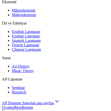
Ekonomi
Mikroekonomi
Makroekonomi
Dil ve Edebiyat
English Language
English Literature
Spanish Language
French Language
Chinese Language
Sanat
Art History
Music Theory
AP Capstone
Seminar
Research
AP Deneme Sınavları ana sayfası
Fiyatlar
Blog
İletişim