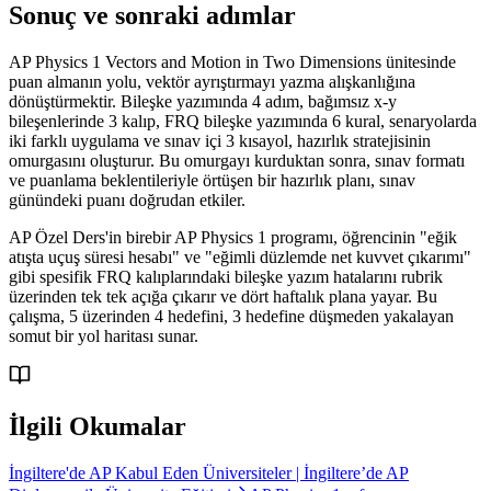
Sonuç ve sonraki adımlar
AP Physics 1 Vectors and Motion in Two Dimensions ünitesinde
puan almanın yolu, vektör ayrıştırmayı yazma alışkanlığına
dönüştürmektir. Bileşke yazımında 4 adım, bağımsız x-y
bileşenlerinde 3 kalıp, FRQ bileşke yazımında 6 kural, senaryolarda
iki farklı uygulama ve sınav içi 3 kısayol, hazırlık stratejisinin
omurgasını oluşturur. Bu omurgayı kurduktan sonra, sınav formatı
ve puanlama beklentileriyle örtüşen bir hazırlık planı, sınav
günündeki puanı doğrudan etkiler.
AP Özel Ders'in birebir AP Physics 1 programı, öğrencinin "eğik
atışta uçuş süresi hesabı" ve "eğimli düzlemde net kuvvet çıkarımı"
gibi spesifik FRQ kalıplarındaki bileşke yazım hatalarını rubrik
üzerinden tek tek açığa çıkarır ve dört haftalık plana yayar. Bu
çalışma, 5 üzerinden 4 hedefini, 3 hedefine düşmeden yakalayan
somut bir yol haritası sunar.
İlgili Okumalar
İngiltere'de AP Kabul Eden Üniversiteler | İngiltere’de AP