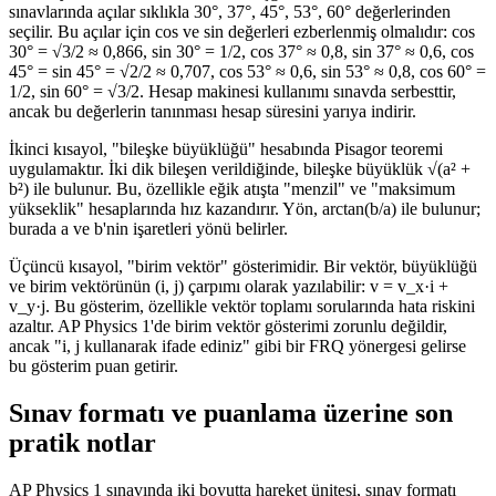
sınavlarında açılar sıklıkla 30°, 37°, 45°, 53°, 60° değerlerinden
seçilir. Bu açılar için cos ve sin değerleri ezberlenmiş olmalıdır: cos
30° = √3/2 ≈ 0,866, sin 30° = 1/2, cos 37° ≈ 0,8, sin 37° ≈ 0,6, cos
45° = sin 45° = √2/2 ≈ 0,707, cos 53° ≈ 0,6, sin 53° ≈ 0,8, cos 60° =
1/2, sin 60° = √3/2. Hesap makinesi kullanımı sınavda serbesttir,
ancak bu değerlerin tanınması hesap süresini yarıya indirir.
İkinci kısayol, "bileşke büyüklüğü" hesabında Pisagor teoremi
uygulamaktır. İki dik bileşen verildiğinde, bileşke büyüklük √(a² +
b²) ile bulunur. Bu, özellikle eğik atışta "menzil" ve "maksimum
yükseklik" hesaplarında hız kazandırır. Yön, arctan(b/a) ile bulunur;
burada a ve b'nin işaretleri yönü belirler.
Üçüncü kısayol, "birim vektör" gösterimidir. Bir vektör, büyüklüğü
ve birim vektörünün (i, j) çarpımı olarak yazılabilir: v = v_x·i +
v_y·j. Bu gösterim, özellikle vektör toplamı sorularında hata riskini
azaltır. AP Physics 1'de birim vektör gösterimi zorunlu değildir,
ancak "i, j kullanarak ifade ediniz" gibi bir FRQ yönergesi gelirse
bu gösterim puan getirir.
Sınav formatı ve puanlama üzerine son
pratik notlar
AP Physics 1 sınavında iki boyutta hareket ünitesi, sınav formatı