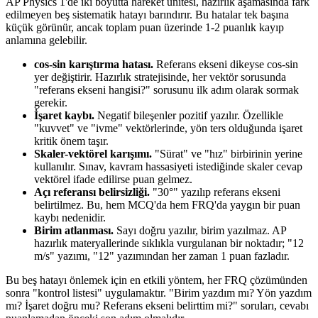
AP Physics 1'de iki boyutta hareket ünitesi, hazırlık aşamasında fark
edilmeyen beş sistematik hatayı barındırır. Bu hatalar tek başına
küçük görünür, ancak toplam puan üzerinde 1-2 puanlık kayıp
anlamına gelebilir.
cos-sin karıştırma hatası.
Referans ekseni dikeyse cos-sin
yer değiştirir. Hazırlık stratejisinde, her vektör sorusunda
"referans ekseni hangisi?" sorusunu ilk adım olarak sormak
gerekir.
İşaret kaybı.
Negatif bileşenler pozitif yazılır. Özellikle
"kuvvet" ve "ivme" vektörlerinde, yön ters olduğunda işaret
kritik önem taşır.
Skaler-vektörel karışımı.
"Sürat" ve "hız" birbirinin yerine
kullanılır. Sınav, kavram hassasiyeti istediğinde skaler cevap
vektörel ifade edilirse puan gelmez.
Açı referansı belirsizliği.
"30°" yazılıp referans ekseni
belirtilmez. Bu, hem MCQ'da hem FRQ'da yaygın bir puan
kaybı nedenidir.
Birim atlanması.
Sayı doğru yazılır, birim yazılmaz. AP
hazırlık materyallerinde sıklıkla vurgulanan bir noktadır; "12
m/s" yazımı, "12" yazımından her zaman 1 puan fazladır.
Bu beş hatayı önlemek için en etkili yöntem, her FRQ çözümünden
sonra "kontrol listesi" uygulamaktır. "Birim yazdım mı? Yön yazdım
mı? İşaret doğru mu? Referans ekseni belirttim mi?" soruları, cevabı