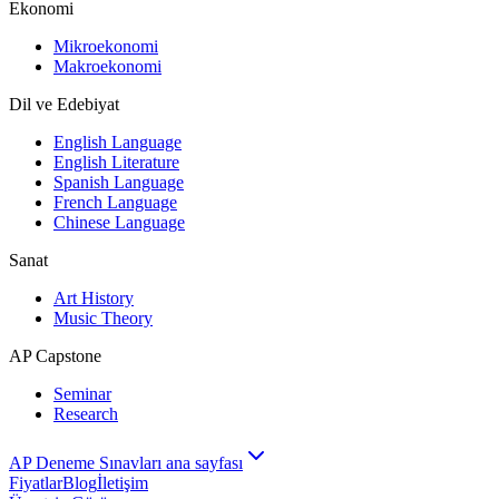
Ekonomi
Mikroekonomi
Makroekonomi
Dil ve Edebiyat
English Language
English Literature
Spanish Language
French Language
Chinese Language
Sanat
Art History
Music Theory
AP Capstone
Seminar
Research
AP Deneme Sınavları ana sayfası
Fiyatlar
Blog
İletişim