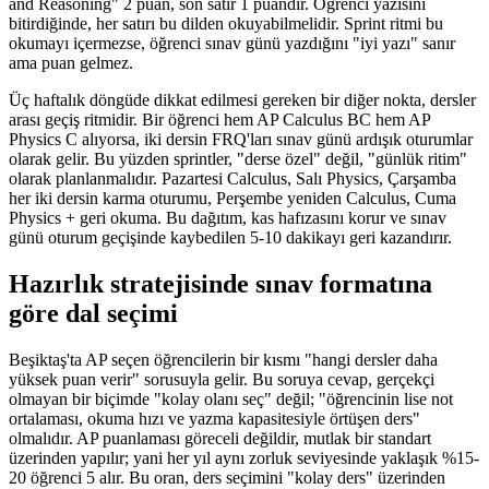
and Reasoning" 2 puan, son satır 1 puandır. Öğrenci yazısını
bitirdiğinde, her satırı bu dilden okuyabilmelidir. Sprint ritmi bu
okumayı içermezse, öğrenci sınav günü yazdığını "iyi yazı" sanır
ama puan gelmez.
Üç haftalık döngüde dikkat edilmesi gereken bir diğer nokta, dersler
arası geçiş ritmidir. Bir öğrenci hem AP Calculus BC hem AP
Physics C alıyorsa, iki dersin FRQ'ları sınav günü ardışık oturumlar
olarak gelir. Bu yüzden sprintler, "derse özel" değil, "günlük ritim"
olarak planlanmalıdır. Pazartesi Calculus, Salı Physics, Çarşamba
her iki dersin karma oturumu, Perşembe yeniden Calculus, Cuma
Physics + geri okuma. Bu dağıtım, kas hafızasını korur ve sınav
günü oturum geçişinde kaybedilen 5-10 dakikayı geri kazandırır.
Hazırlık stratejisinde sınav formatına
göre dal seçimi
Beşiktaş'ta AP seçen öğrencilerin bir kısmı "hangi dersler daha
yüksek puan verir" sorusuyla gelir. Bu soruya cevap, gerçekçi
olmayan bir biçimde "kolay olanı seç" değil; "öğrencinin lise not
ortalaması, okuma hızı ve yazma kapasitesiyle örtüşen ders"
olmalıdır. AP puanlaması göreceli değildir, mutlak bir standart
üzerinden yapılır; yani her yıl aynı zorluk seviyesinde yaklaşık %15-
20 öğrenci 5 alır. Bu oran, ders seçimini "kolay ders" üzerinden