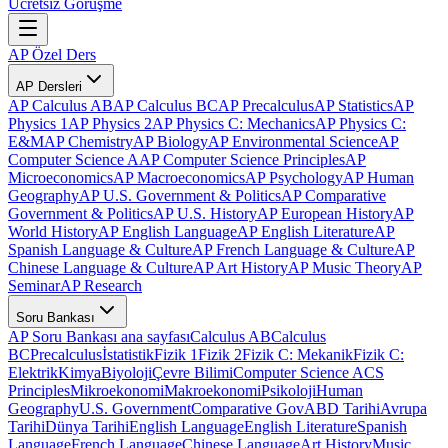
Ücretsiz Görüşme
AP Özel Ders
AP Dersleri
AP Calculus AB
AP Calculus BC
AP Precalculus
AP Statistics
AP
Physics 1
AP Physics 2
AP Physics C: Mechanics
AP Physics C:
E&M
AP Chemistry
AP Biology
AP Environmental Science
AP
Computer Science A
AP Computer Science Principles
AP
Microeconomics
AP Macroeconomics
AP Psychology
AP Human
Geography
AP U.S. Government & Politics
AP Comparative
Government & Politics
AP U.S. History
AP European History
AP
World History
AP English Language
AP English Literature
AP
Spanish Language & Culture
AP French Language & Culture
AP
Chinese Language & Culture
AP Art History
AP Music Theory
AP
Seminar
AP Research
Soru Bankası
AP Soru Bankası ana sayfası
Calculus AB
Calculus
BC
Precalculus
İstatistik
Fizik 1
Fizik 2
Fizik C: Mekanik
Fizik C:
Elektrik
Kimya
Biyoloji
Çevre Bilimi
Computer Science A
CS
Principles
Mikroekonomi
Makroekonomi
Psikoloji
Human
Geography
U.S. Government
Comparative Gov
ABD Tarihi
Avrupa
Tarihi
Dünya Tarihi
English Language
English Literature
Spanish
Language
French Language
Chinese Language
Art History
Music