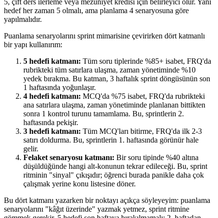
5, çift ders ilerleme veya mezuniyet kredisi için belirleyici olur. Yani
hedef her zaman 5 olmalı, ama planlama 4 senaryosuna göre
yapılmalıdır.
Puanlama senaryolarını sprint mimarisine çevirirken dört katmanlı
bir yapı kullanırım:
5 hedefi katmanı:
Tüm soru tiplerinde %85+ isabet, FRQ'da
rubrikteki tüm satırlara ulaşma, zaman yönetiminde %10
yedek bırakma. Bu katman, 3 haftalık sprint döngüsünün son
1 haftasında yoğunlaşır.
4 hedefi katmanı:
MCQ'da %75 isabet, FRQ'da rubrikteki
ana satırlara ulaşma, zaman yönetiminde planlanan bittikten
sonra 1 kontrol turunu tamamlama. Bu, sprintlerin 2.
haftasında pekişir.
3 hedefi katmanı:
Tüm MCQ'ları bitirme, FRQ'da ilk 2-3
satırı doldurma. Bu, sprintlerin 1. haftasında görünür hale
gelir.
Felaket senaryosu katmanı:
Bir soru tipinde %40 altına
düşüldüğünde hangi alt-konunun tekrar edileceği. Bu, sprint
ritminin "sinyal" çıkışıdır; öğrenci burada panikle daha çok
çalışmak yerine konu listesine döner.
Bu dört katmanı yazarken bir noktayı açıkça söyleyeyim: puanlama
senaryolarını "kâğıt üzerinde" yazmak yetmez, sprint ritmine
gömmek gerekir. 5 hedefi son haftaya bırakılmamalı; 2. haftadan