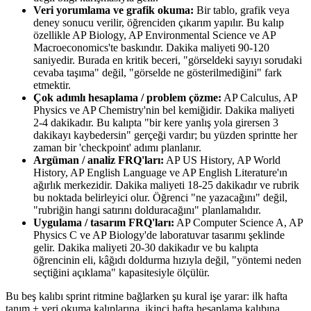
Veri yorumlama ve grafik okuma:
Bir tablo, grafik veya
deney sonucu verilir, öğrenciden çıkarım yapılır. Bu kalıp
özellikle AP Biology, AP Environmental Science ve AP
Macroeconomics'te baskındır. Dakika maliyeti 90-120
saniyedir. Burada en kritik beceri, "görseldeki sayıyı sorudaki
cevaba taşıma" değil, "görselde ne gösterilmediğini" fark
etmektir.
Çok adımlı hesaplama / problem çözme:
AP Calculus, AP
Physics ve AP Chemistry'nin bel kemiğidir. Dakika maliyeti
2-4 dakikadır. Bu kalıpta "bir kere yanlış yola girersen 3
dakikayı kaybedersin" gerçeği vardır; bu yüzden sprintte her
zaman bir 'checkpoint' adımı planlanır.
Argüman / analiz FRQ'ları:
AP US History, AP World
History, AP English Language ve AP English Literature'ın
ağırlık merkezidir. Dakika maliyeti 18-25 dakikadır ve rubrik
bu noktada belirleyici olur. Öğrenci "ne yazacağını" değil,
"rubriğin hangi satırını dolduracağını" planlamalıdır.
Uygulama / tasarım FRQ'ları:
AP Computer Science A, AP
Physics C ve AP Biology'de laboratuvar tasarımı şeklinde
gelir. Dakika maliyeti 20-30 dakikadır ve bu kalıpta
öğrencinin eli, kâğıdı doldurma hızıyla değil, "yöntemi neden
seçtiğini açıklama" kapasitesiyle ölçülür.
Bu beş kalıbı sprint ritmine bağlarken şu kural işe yarar: ilk hafta
tanım + veri okuma kalıplarına, ikinci hafta hesaplama kalıbına,