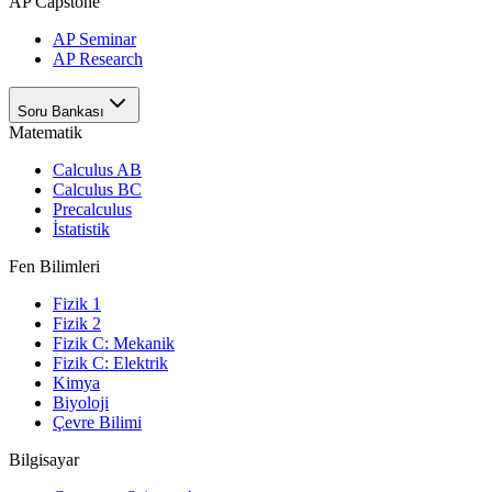
AP Capstone
AP Seminar
AP Research
Soru Bankası
Matematik
Calculus AB
Calculus BC
Precalculus
İstatistik
Fen Bilimleri
Fizik 1
Fizik 2
Fizik C: Mekanik
Fizik C: Elektrik
Kimya
Biyoloji
Çevre Bilimi
Bilgisayar