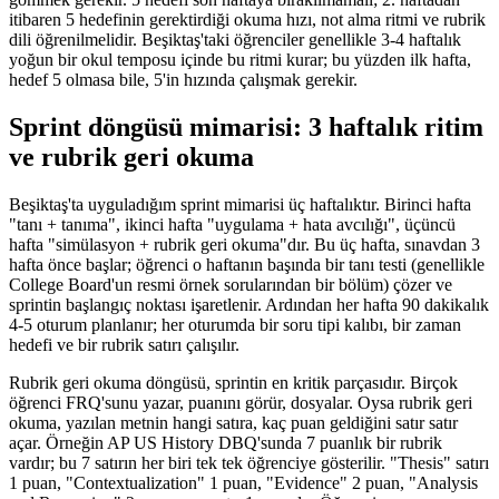
itibaren 5 hedefinin gerektirdiği okuma hızı, not alma ritmi ve rubrik
dili öğrenilmelidir. Beşiktaş'taki öğrenciler genellikle 3-4 haftalık
yoğun bir okul temposu içinde bu ritmi kurar; bu yüzden ilk hafta,
hedef 5 olmasa bile, 5'in hızında çalışmak gerekir.
Sprint döngüsü mimarisi: 3 haftalık ritim
ve rubrik geri okuma
Beşiktaş'ta uyguladığım sprint mimarisi üç haftalıktır. Birinci hafta
"tanı + tanıma", ikinci hafta "uygulama + hata avcılığı", üçüncü
hafta "simülasyon + rubrik geri okuma"dır. Bu üç hafta, sınavdan 3
hafta önce başlar; öğrenci o haftanın başında bir tanı testi (genellikle
College Board'un resmi örnek sorularından bir bölüm) çözer ve
sprintin başlangıç noktası işaretlenir. Ardından her hafta 90 dakikalık
4-5 oturum planlanır; her oturumda bir soru tipi kalıbı, bir zaman
hedefi ve bir rubrik satırı çalışılır.
Rubrik geri okuma döngüsü, sprintin en kritik parçasıdır. Birçok
öğrenci FRQ'sunu yazar, puanını görür, dosyalar. Oysa rubrik geri
okuma, yazılan metnin hangi satıra, kaç puan geldiğini satır satır
açar. Örneğin AP US History DBQ'sunda 7 puanlık bir rubrik
vardır; bu 7 satırın her biri tek tek öğrenciye gösterilir. "Thesis" satırı
1 puan, "Contextualization" 1 puan, "Evidence" 2 puan, "Analysis