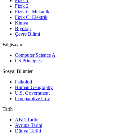
Fizik 1
Fizik 2
Fizik C: Mekanik
Fizik C: Elektrik
Kimya
Biyoloji
Çevre Bilimi
Bilgisayar
Computer Science A
CS Principles
Sosyal Bilimler
Psikoloji
Human Geography
U.S. Government
Comparative Gov
Tarih
ABD Tarihi
Avrupa Tarihi
Dünya Tarihi