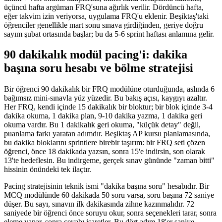
üçüncü hafta argüman FRQ'suna ağırlık verilir. Dördüncü hafta,
eğer takvim izin veriyorsa, uygulama FRQ'u eklenir. Beşiktaş'taki
öğrenciler genellikle mart sonu sınava girdiğinden, geriye doğru
sayım şubat ortasında başlar; bu da 5-6 sprint haftası anlamına gelir.
90 dakikalık modül pacing'i: dakika
başına soru hesabı ve bölme stratejisi
Bir öğrenci 90 dakikalık bir FRQ modülüne oturduğunda, aslında 6
bağımsız mini-sınavla yüz yüzedir. Bu bakış açısı, kaygıyı azaltır.
Her FRQ, kendi içinde 15 dakikalık bir bloktur; bir blok içinde 3-4
dakika okuma, 1 dakika plan, 9-10 dakika yazma, 1 dakika geri
okuma vardır. Bu 1 dakikalık geri okuma, "küçük detay" değil,
puanlama farkı yaratan adımdır. Beşiktaş AP kursu planlamasında,
bu dakika bloklarını sprintlere birebir taşırım: bir FRQ seti çözen
öğrenci, önce 18 dakikada yazsın, sonra 15'e indirsin, son olarak
13'te hedeflesin. Bu indirgeme, gerçek sınav gününde "zaman bitti"
hissinin önündeki tek ilaçtır.
Pacing stratejisinin teknik ismi "dakika başına soru" hesabıdır. Bir
MCQ modülünde 60 dakikada 50 soru varsa, soru başına 72 saniye
düşer. Bu sayı, sınavın ilk dakikasında zihne kazınmalıdır. 72
saniyede bir öğrenci önce soruyu okur, sonra seçenekleri tarar, sonra
eleme yapar, sonra cevabı işaretler. Bu dört adım 18'er saniye