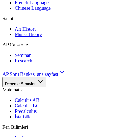
French Language
Chinese Language
Sanat
Art History
Music Theory
AP Capstone
Seminar
Research
AP Soru Bankası ana sayfası
Deneme Sınavları
Matematik
Calculus AB
Calculus BC
Precalculus
İstatistik
Fen Bilimleri