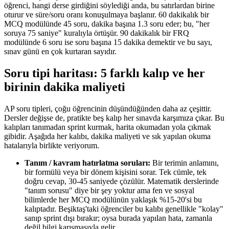
öğrenci, hangi derse girdiğini söylediği anda, bu satırlardan birine
oturur ve süre/soru oranı konuşulmaya başlanır. 60 dakikalık bir
MCQ modülünde 45 soru, dakika başına 1.3 soru eder; bu, "her
soruya 75 saniye" kuralıyla örtüşür. 90 dakikalık bir FRQ
modülünde 6 soru ise soru başına 15 dakika demektir ve bu sayı,
sınav günü en çok kurtaran sayıdır.
Soru tipi haritası: 5 farklı kalıp ve her
birinin dakika maliyeti
AP soru tipleri, çoğu öğrencinin düşündüğünden daha az çeşittir.
Dersler değişse de, pratikte beş kalıp her sınavda karşımıza çıkar. Bu
kalıpları tanımadan sprint kurmak, harita okumadan yola çıkmak
gibidir. Aşağıda her kalıbı, dakika maliyeti ve sık yapılan okuma
hatalarıyla birlikte veriyorum.
Tanım / kavram hatırlatma soruları:
Bir terimin anlamını,
bir formülü veya bir dönem kişisini sorar. Tek cümle, tek
doğru cevap, 30-45 saniyede çözülür. Matematik derslerinde
"tanım sorusu" diye bir şey yoktur ama fen ve sosyal
bilimlerde her MCQ modülünün yaklaşık %15-20'si bu
kalıptadır. Beşiktaş'taki öğrenciler bu kalıbı genellikle "kolay"
sanıp sprint dışı bırakır; oysa burada yapılan hata, zamanla
değil bilgi karışmasıyla gelir.