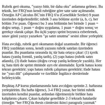
Rubrik geri okuma, "yazıyı bitir, bir daha oku" anlamına gelmez. Bu
teknik, her FRQ'nun kendi rubriğine göre satır satır açılmasıdır.
Örneğin AP Calculus BC'nin FRQ 6'sı (Genellikle Seriler) 9 puan
üzerinden değerlendirilir; rubrik 3 ana bölüme ayrılır (a, b, c), her
bölüm 3'er puan. Öğrenci bu 3 ana bölümün her birinde 1 puan =
doğru setup, 1 puan = doğru uygulama, 1 puan = doğru sonuç ve
gerekçe olarak çalışır. Bu üçlü yapıyı sprint boyunca ezberlemek,
sınav günü yazıyı yazarken "şu satırı unutma" sesini zihne yerleştirir.
Hata avcılığı, rubrik geri okumanın doğal uzantısıdır. Bir öğrenci
FRQ yazdıktan sonra, kendi yazısını rubrik satırları üzerinden
puanlar. Bu puanlama sırasında üç tür hata ortaya çıkar: (1) içerik
hatası (yanlış formül, yanlış tarih), (2) yapı hatası (rubrik satırı
atlandı), (3) ifade hatası (doğru cevap yanlış kelimeyle yazıldı). Her
üç hata türü de sprint ritminde ayrı ele alınmalıdır. İçerik hatası konu
tekrarı gerektirir; yapı hatası rubrik çalışması gerektirir; ifade hatası
ise "yazı dili" çalışmasıdır ve özellikle İngilizce derslerinde
belirleyicidir.
Beşiktaş AP kursu planlamasında hata avcılığını sprintin 2. haftasına
yerleştiririm. Bu hafta öğrenci, 3-4 FRQ yazar, her birini rubrik
üzerinden kendisi puanlar, ardından öğretmeniyle birlikte hata
kalıplarını çıkarır. Çıkan kalıplar genellikle 2-3 tekrarlı hatalardır
(örneğin "her FRQ'da thesis cümlesini ikinci paragrafa yazmak"