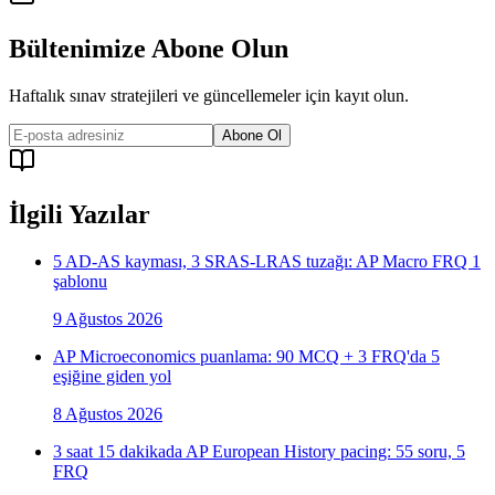
Bültenimize Abone Olun
Haftalık sınav stratejileri ve güncellemeler için kayıt olun.
Abone Ol
İlgili Yazılar
5 AD-AS kayması, 3 SRAS-LRAS tuzağı: AP Macro FRQ 1
şablonu
9 Ağustos 2026
AP Microeconomics puanlama: 90 MCQ + 3 FRQ'da 5
eşiğine giden yol
8 Ağustos 2026
3 saat 15 dakikada AP European History pacing: 55 soru, 5
FRQ