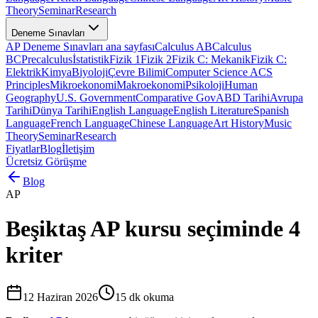
Theory
Seminar
Research
Deneme Sınavları
AP Deneme Sınavları ana sayfası
Calculus AB
Calculus
BC
Precalculus
İstatistik
Fizik 1
Fizik 2
Fizik C: Mekanik
Fizik C:
Elektrik
Kimya
Biyoloji
Çevre Bilimi
Computer Science A
CS
Principles
Mikroekonomi
Makroekonomi
Psikoloji
Human
Geography
U.S. Government
Comparative Gov
ABD Tarihi
Avrupa
Tarihi
Dünya Tarihi
English Language
English Literature
Spanish
Language
French Language
Chinese Language
Art History
Music
Theory
Seminar
Research
Fiyatlar
Blog
İletişim
Ücretsiz Görüşme
Blog
AP
Beşiktaş AP kursu seçiminde 4
kriter
12 Haziran 2026
15
dk okuma