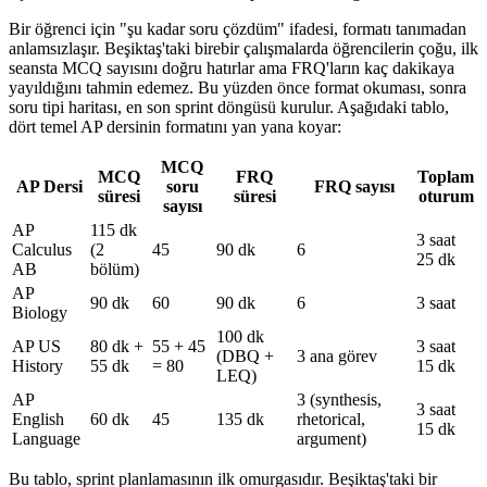
Bir öğrenci için "şu kadar soru çözdüm" ifadesi, formatı tanımadan
anlamsızlaşır. Beşiktaş'taki birebir çalışmalarda öğrencilerin çoğu, ilk
seansta MCQ sayısını doğru hatırlar ama FRQ'ların kaç dakikaya
yayıldığını tahmin edemez. Bu yüzden önce format okuması, sonra
soru tipi haritası, en son sprint döngüsü kurulur. Aşağıdaki tablo,
dört temel AP dersinin formatını yan yana koyar:
MCQ
MCQ
FRQ
Toplam
AP Dersi
soru
FRQ sayısı
süresi
süresi
oturum
sayısı
AP
115 dk
3 saat
Calculus
(2
45
90 dk
6
25 dk
AB
bölüm)
AP
90 dk
60
90 dk
6
3 saat
Biology
100 dk
AP US
80 dk +
55 + 45
3 saat
(DBQ +
3 ana görev
History
55 dk
= 80
15 dk
LEQ)
AP
3 (synthesis,
3 saat
English
60 dk
45
135 dk
rhetorical,
15 dk
Language
argument)
Bu tablo, sprint planlamasının ilk omurgasıdır. Beşiktaş'taki bir