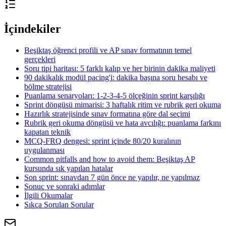
İçindekiler
Beşiktaş öğrenci profili ve AP sınav formatının temel
gerçekleri
Soru tipi haritası: 5 farklı kalıp ve her birinin dakika maliyeti
90 dakikalık modül pacing'i: dakika başına soru hesabı ve
bölme stratejisi
Puanlama senaryoları: 1-2-3-4-5 ölçeğinin sprint karşılığı
Sprint döngüsü mimarisi: 3 haftalık ritim ve rubrik geri okuma
Hazırlık stratejisinde sınav formatına göre dal seçimi
Rubrik geri okuma döngüsü ve hata avcılığı: puanlama farkını
kapatan teknik
MCQ-FRQ dengesi: sprint içinde 80/20 kuralının
uygulanması
Common pitfalls and how to avoid them: Beşiktaş AP
kursunda sık yapılan hatalar
Son sprint: sınavdan 7 gün önce ne yapılır, ne yapılmaz
Sonuç ve sonraki adımlar
İlgili Okumalar
Sıkça Sorulan Sorular