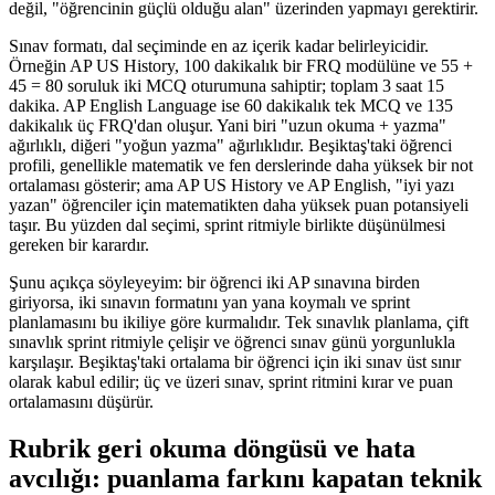
değil, "öğrencinin güçlü olduğu alan" üzerinden yapmayı gerektirir.
Sınav formatı, dal seçiminde en az içerik kadar belirleyicidir.
Örneğin AP US History, 100 dakikalık bir FRQ modülüne ve 55 +
45 = 80 soruluk iki MCQ oturumuna sahiptir; toplam 3 saat 15
dakika. AP English Language ise 60 dakikalık tek MCQ ve 135
dakikalık üç FRQ'dan oluşur. Yani biri "uzun okuma + yazma"
ağırlıklı, diğeri "yoğun yazma" ağırlıklıdır. Beşiktaş'taki öğrenci
profili, genellikle matematik ve fen derslerinde daha yüksek bir not
ortalaması gösterir; ama AP US History ve AP English, "iyi yazı
yazan" öğrenciler için matematikten daha yüksek puan potansiyeli
taşır. Bu yüzden dal seçimi, sprint ritmiyle birlikte düşünülmesi
gereken bir karardır.
Şunu açıkça söyleyeyim: bir öğrenci iki AP sınavına birden
giriyorsa, iki sınavın formatını yan yana koymalı ve sprint
planlamasını bu ikiliye göre kurmalıdır. Tek sınavlık planlama, çift
sınavlık sprint ritmiyle çelişir ve öğrenci sınav günü yorgunlukla
karşılaşır. Beşiktaş'taki ortalama bir öğrenci için iki sınav üst sınır
olarak kabul edilir; üç ve üzeri sınav, sprint ritmini kırar ve puan
ortalamasını düşürür.
Rubrik geri okuma döngüsü ve hata
avcılığı: puanlama farkını kapatan teknik