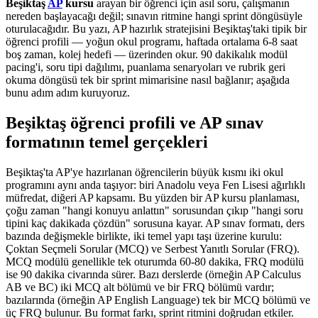
Beşiktaş
AP
kursu
arayan bir öğrenci için asıl soru, çalışmanın
nereden başlayacağı değil; sınavın ritmine hangi sprint döngüsüyle
oturulacağıdır. Bu yazı, AP hazırlık stratejisini Beşiktaş'taki tipik bir
öğrenci profili — yoğun okul programı, haftada ortalama 6-8 saat
boş zaman, kolej hedefi — üzerinden okur. 90 dakikalık modül
pacing'i, soru tipi dağılımı, puanlama senaryoları ve rubrik geri
okuma döngüsü tek bir sprint mimarisine nasıl bağlanır; aşağıda
bunu adım adım kuruyoruz.
Beşiktaş öğrenci profili ve AP sınav
formatının temel gerçekleri
Beşiktaş'ta AP'ye hazırlanan öğrencilerin büyük kısmı iki okul
programını aynı anda taşıyor: biri Anadolu veya Fen Lisesi ağırlıklı
müfredat, diğeri AP kapsamı. Bu yüzden bir AP kursu planlaması,
çoğu zaman "hangi konuyu anlattın" sorusundan çıkıp "hangi soru
tipini kaç dakikada çözdün" sorusuna kayar. AP sınav formatı, ders
bazında değişmekle birlikte, iki temel yapı taşı üzerine kurulu:
Çoktan Seçmeli Sorular (MCQ) ve Serbest Yanıtlı Sorular (FRQ).
MCQ modülü genellikle tek oturumda 60-80 dakika, FRQ modülü
ise 90 dakika civarında sürer. Bazı derslerde (örneğin AP Calculus
AB ve BC) iki MCQ alt bölümü ve bir FRQ bölümü vardır;
bazılarında (örneğin AP English Language) tek bir MCQ bölümü ve
üç FRQ bulunur. Bu format farkı, sprint ritmini doğrudan etkiler.