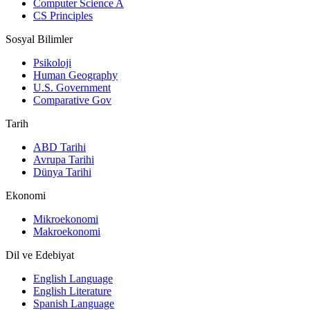
Computer Science A
CS Principles
Sosyal Bilimler
Psikoloji
Human Geography
U.S. Government
Comparative Gov
Tarih
ABD Tarihi
Avrupa Tarihi
Dünya Tarihi
Ekonomi
Mikroekonomi
Makroekonomi
Dil ve Edebiyat
English Language
English Literature
Spanish Language