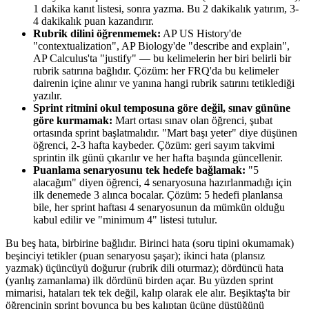
1 dakika kanıt listesi, sonra yazma. Bu 2 dakikalık yatırım, 3-
4 dakikalık puan kazandırır.
Rubrik dilini öğrenmemek:
AP US History'de
"contextualization", AP Biology'de "describe and explain",
AP Calculus'ta "justify" — bu kelimelerin her biri belirli bir
rubrik satırına bağlıdır. Çözüm: her FRQ'da bu kelimeler
dairenin içine alınır ve yanına hangi rubrik satırını tetiklediği
yazılır.
Sprint ritmini okul temposuna göre değil, sınav gününe
göre kurmamak:
Mart ortası sınav olan öğrenci, şubat
ortasında sprint başlatmalıdır. "Mart başı yeter" diye düşünen
öğrenci, 2-3 hafta kaybeder. Çözüm: geri sayım takvimi
sprintin ilk günü çıkarılır ve her hafta başında güncellenir.
Puanlama senaryosunu tek hedefe bağlamak:
"5
alacağım" diyen öğrenci, 4 senaryosuna hazırlanmadığı için
ilk denemede 3 alınca bocalar. Çözüm: 5 hedefi planlansa
bile, her sprint haftası 4 senaryosunun da mümkün olduğu
kabul edilir ve "minimum 4" listesi tutulur.
Bu beş hata, birbirine bağlıdır. Birinci hata (soru tipini okumamak)
beşinciyi tetikler (puan senaryosu şaşar); ikinci hata (plansız
yazmak) üçüncüyü doğurur (rubrik dili oturmaz); dördüncü hata
(yanlış zamanlama) ilk dördünü birden açar. Bu yüzden sprint
mimarisi, hataları tek tek değil, kalıp olarak ele alır. Beşiktaş'ta bir
öğrencinin sprint boyunca bu beş kalıptan üçüne düştüğünü