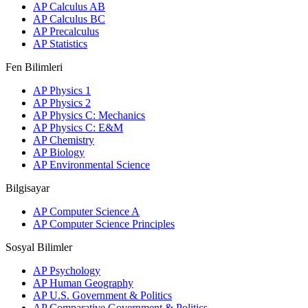
AP Calculus AB
AP Calculus BC
AP Precalculus
AP Statistics
Fen Bilimleri
AP Physics 1
AP Physics 2
AP Physics C: Mechanics
AP Physics C: E&M
AP Chemistry
AP Biology
AP Environmental Science
Bilgisayar
AP Computer Science A
AP Computer Science Principles
Sosyal Bilimler
AP Psychology
AP Human Geography
AP U.S. Government & Politics
AP Comparative Government & Politics