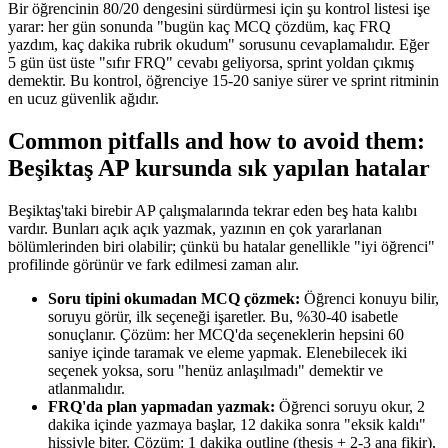
Bir öğrencinin 80/20 dengesini sürdürmesi için şu kontrol listesi işe
yarar: her gün sonunda "bugün kaç MCQ çözdüm, kaç FRQ
yazdım, kaç dakika rubrik okudum" sorusunu cevaplamalıdır. Eğer
5 gün üst üste "sıfır FRQ" cevabı geliyorsa, sprint yoldan çıkmış
demektir. Bu kontrol, öğrenciye 15-20 saniye sürer ve sprint ritminin
en ucuz güvenlik ağıdır.
Common pitfalls and how to avoid them:
Beşiktaş AP kursunda sık yapılan hatalar
Beşiktaş'taki birebir AP çalışmalarında tekrar eden beş hata kalıbı
vardır. Bunları açık açık yazmak, yazının en çok yararlanan
bölümlerinden biri olabilir; çünkü bu hatalar genellikle "iyi öğrenci"
profilinde görünür ve fark edilmesi zaman alır.
Soru tipini okumadan MCQ çözmek:
Öğrenci konuyu bilir,
soruyu görür, ilk seçeneği işaretler. Bu, %30-40 isabetle
sonuçlanır. Çözüm: her MCQ'da seçeneklerin hepsini 60
saniye içinde taramak ve eleme yapmak. Elenebilecek iki
seçenek yoksa, soru "henüz anlaşılmadı" demektir ve
atlanmalıdır.
FRQ'da plan yapmadan yazmak:
Öğrenci soruyu okur, 2
dakika içinde yazmaya başlar, 12 dakika sonra "eksik kaldı"
hissiyle biter. Çözüm: 1 dakika outline (thesis + 2-3 ana fikir),