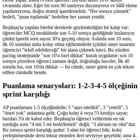
civarında sürer. Eğer bir soru 90 saniyeye dayanıyorsa ve hâlâ eleme
yapılamıyorsa, doğru strateji işaretlemektir. "Her soruyu çözmek"
hedefi, "puan toplamak" hedefine her zaman yenilir.
Beşiktaş'ta yapılan birebir derslerde gözlemlediğim bir kalıp var:
öğrenciler MCQ modülünde son 5-10 soruya geldiğinde hızlanıyor,
çünkü işaretli soru sayısı 30'u geçmiş oluyor. Aslında son 10 soru,
ilk 10 sorudan daha kolay olma eğilimindedir (çünkü sınav tasarımı
öğrenciyi "telafi edebileceği" bir alana çekmek ister). Bu yüzden
pacing stratejisinde "son 10'a özel dikkat" kuralı uygulanır: son 10
soruyu çözerken öğrenci zamanı değil, doğruluğu önceler. İlk 40
soruda hız, son 10'da dikkat — bu cümle, sınav günü en çok tekrar
edilen cümledir bende.
Puanlama senaryoları: 1-2-3-4-5 ölçeğinin
sprint karşılığı
AP puanlaması 1-5 ölçeğindedir; 5 "aşırı nitelikli", 3 "yeterli", 1
"öneri yok" anlamına gelir. Çoğu kolej 4 veya 5'i krediye sayar;
bazıları 3'ü de kabul eder. Beşiktaş'ta öğrenci velilerinin en sık
sorduğu soru "4 mü 5 mi hedeflemeli" değil, "3 alırsam ne olur"dur.
Bu soruya sprint karşılığı şudur: 3 alan bir öğrenci bile, kolej
yerleştirmesinde dersi tekrar etmeden ileri seviyeye geçebilir; ama 4-