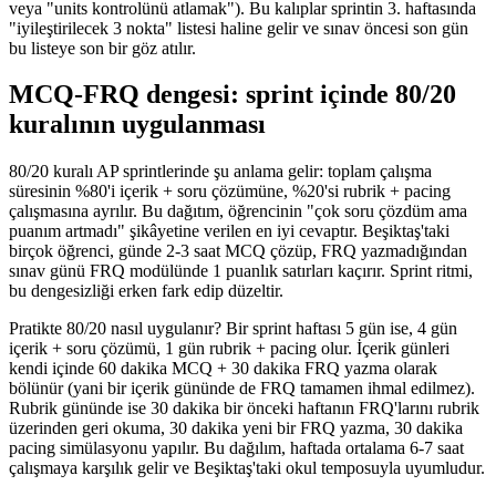
veya "units kontrolünü atlamak"). Bu kalıplar sprintin 3. haftasında
"iyileştirilecek 3 nokta" listesi haline gelir ve sınav öncesi son gün
bu listeye son bir göz atılır.
MCQ-FRQ dengesi: sprint içinde 80/20
kuralının uygulanması
80/20 kuralı AP sprintlerinde şu anlama gelir: toplam çalışma
süresinin %80'i içerik + soru çözümüne, %20'si rubrik + pacing
çalışmasına ayrılır. Bu dağıtım, öğrencinin "çok soru çözdüm ama
puanım artmadı" şikâyetine verilen en iyi cevaptır. Beşiktaş'taki
birçok öğrenci, günde 2-3 saat MCQ çözüp, FRQ yazmadığından
sınav günü FRQ modülünde 1 puanlık satırları kaçırır. Sprint ritmi,
bu dengesizliği erken fark edip düzeltir.
Pratikte 80/20 nasıl uygulanır? Bir sprint haftası 5 gün ise, 4 gün
içerik + soru çözümü, 1 gün rubrik + pacing olur. İçerik günleri
kendi içinde 60 dakika MCQ + 30 dakika FRQ yazma olarak
bölünür (yani bir içerik gününde de FRQ tamamen ihmal edilmez).
Rubrik gününde ise 30 dakika bir önceki haftanın FRQ'larını rubrik
üzerinden geri okuma, 30 dakika yeni bir FRQ yazma, 30 dakika
pacing simülasyonu yapılır. Bu dağılım, haftada ortalama 6-7 saat
çalışmaya karşılık gelir ve Beşiktaş'taki okul temposuyla uyumludur.