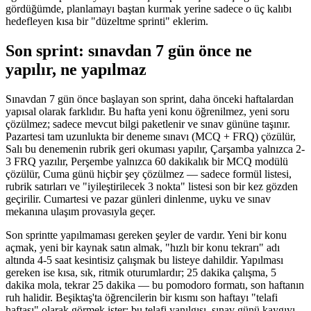
gördüğümde, planlamayı baştan kurmak yerine sadece o üç kalıbı
hedefleyen kısa bir "düzeltme sprinti" eklerim.
Son sprint: sınavdan 7 gün önce ne
yapılır, ne yapılmaz
Sınavdan 7 gün önce başlayan son sprint, daha önceki haftalardan
yapısal olarak farklıdır. Bu hafta yeni konu öğrenilmez, yeni soru
çözülmez; sadece mevcut bilgi paketlenir ve sınav gününe taşınır.
Pazartesi tam uzunlukta bir deneme sınavı (MCQ + FRQ) çözülür,
Salı bu denemenin rubrik geri okuması yapılır, Çarşamba yalnızca 2-
3 FRQ yazılır, Perşembe yalnızca 60 dakikalık bir MCQ modülü
çözülür, Cuma günü hiçbir şey çözülmez — sadece formül listesi,
rubrik satırları ve "iyileştirilecek 3 nokta" listesi son bir kez gözden
geçirilir. Cumartesi ve pazar günleri dinlenme, uyku ve sınav
mekanına ulaşım provasıyla geçer.
Son sprintte yapılmaması gereken şeyler de vardır. Yeni bir konu
açmak, yeni bir kaynak satın almak, "hızlı bir konu tekrarı" adı
altında 4-5 saat kesintisiz çalışmak bu listeye dahildir. Yapılması
gereken ise kısa, sık, ritmik oturumlardır; 25 dakika çalışma, 5
dakika mola, tekrar 25 dakika — bu pomodoro formatı, son haftanın
ruh halidir. Beşiktaş'ta öğrencilerin bir kısmı son haftayı "telafi
haftası" olarak görmek ister; bu telafi yanılgısı, sınav günü kaygıyı