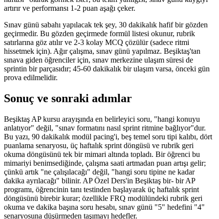
artırır ve performansı 1-2 puan aşağı çeker.
Sınav günü sabahı yapılacak tek şey, 30 dakikalık hafif bir gözden
geçirmedir. Bu gözden geçirmede formül listesi okunur, rubrik
satırlarına göz atılır ve 2-3 kolay MCQ çözülür (sadece ritmi
hissetmek için). Ağır çalışma, sınav günü yapılmaz. Beşiktaş'tan
sınava giden öğrenciler için, sınav merkezine ulaşım süresi de
sprintin bir parçasıdır; 45-60 dakikalık bir ulaşım varsa, önceki gün
prova edilmelidir.
Sonuç ve sonraki adımlar
Beşiktaş AP kursu arayışında en belirleyici soru, "hangi konuyu
anlatıyor" değil, "sınav formatını nasıl sprint ritmine bağlıyor"dur.
Bu yazı, 90 dakikalık modül pacing'i, beş temel soru tipi kalıbı, dört
puanlama senaryosu, üç haftalık sprint döngüsü ve rubrik geri
okuma döngüsünü tek bir mimari altında topladı. Bir öğrenci bu
mimariyi benimsediğinde, çalışma saati artmadan puan artışı gelir;
çünkü artık "ne çalışılacağı" değil, "hangi soru tipine ne kadar
dakika ayrılacağı" bilinir. AP Özel Ders'in Beşiktaş bir- bir AP
programı, öğrencinin tanı testinden başlayarak üç haftalık sprint
döngüsünü birebir kurar; özellikle FRQ modülündeki rubrik geri
okuma ve dakika başına soru hesabı, sınav günü "5" hedefini "4"
senaryosuna düşürmeden taşımayı hedefler.