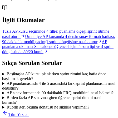
İlgili Okumalar
Tuzla AP kursu seçiminde 4 filtre: puanlama ölçeği sprint ritmine
nasıl oturur
Ümraniye AP kursunda 4 dersin sınav formatı haritası:
90 dakikalık modül pacing'i sprint döngüsüne nasıl oturur
AP
puanlama okuması Sancaktepe öğrencisi için: 5 soru tipi ve 4 sprint
döngüsünde 80/20 kuralı
Sıkça Sorulan Sorular
Beşiktaş'ta AP kursu planlarken sprint ritmini kaç hafta önce
başlatmak gerekir?
AP puanlamasında 4 ile 5 arasındaki fark sprint planlamasını nasıl
değiştirir?
AP sınav formatında 90 dakikalık FRQ modülünü nasıl bölmeli?
Birden fazla AP sınavına giren öğrenci sprint ritmini nasıl
kurmalı?
Rubrik geri okuma döngüsü ne sıklıkla yapılmalı?
Tüm Yazılar