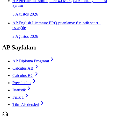
AP Precalculus soru tipleri: 40 MCQ'da 5 fonksiyon ailesi
ayrımı
3 Ağustos 2026
AP English Literature FRQ puanlama: 6 rubrik satırı 1
essay'de
2 Ağustos 2026
AP Sayfaları
AP Diploma Programı
Calculus AB
Calculus BC
Precalculus
İstatistik
Fizik 1
Tüm AP dersleri