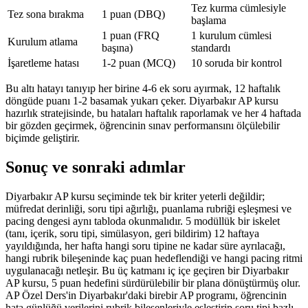
Tez kurma cümlesiyle
Tez sona bırakma
1 puan (DBQ)
başlama
1 puan (FRQ
1 kurulum cümlesi
Kurulum atlama
başına)
standardı
İşaretleme hatası
1-2 puan (MCQ)
10 soruda bir kontrol
Bu altı hatayı tanıyıp her birine 4-6 ek soru ayırmak, 12 haftalık
döngüde puanı 1-2 basamak yukarı çeker. Diyarbakır AP kursu
hazırlık stratejisinde, bu hataları haftalık raporlamak ve her 4 haftada
bir gözden geçirmek, öğrencinin sınav performansını ölçülebilir
biçimde geliştirir.
Sonuç ve sonraki adımlar
Diyarbakır AP kursu seçiminde tek bir kriter yeterli değildir;
müfredat derinliği, soru tipi ağırlığı, puanlama rubriği eşleşmesi ve
pacing dengesi aynı tabloda okunmalıdır. 5 modüllük bir iskelet
(tanı, içerik, soru tipi, simülasyon, geri bildirim) 12 haftaya
yayıldığında, her hafta hangi soru tipine ne kadar süre ayrılacağı,
hangi rubrik bileşeninde kaç puan hedeflendiği ve hangi pacing ritmi
uygulanacağı netleşir. Bu üç katmanı iç içe geçiren bir Diyarbakır
AP kursu, 5 puan hedefini sürdürülebilir bir plana dönüştürmüş olur.
AP Özel Ders'in Diyarbakır'daki birebir AP programı, öğrencinin
hata günlüğü verilerini rubrik bileşenleriyle eşleştirip soru tipi bazlı