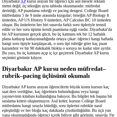
Diyarbakır
AP
kursu arayan bir öğrenci için asıl mesele reklam
metni değil, üç tekniğin aynı tabloda okunmasıdır: müfredat
derinliği, AP puanlama rubriği ve pacing dengesi. College Board
müfredatını 5 ile 9 ünite arasında kurgular; örneğin AP Biology 8
üniteden, AP US History 9 üniteden, AP Calculus BC 10 üniteden
oluşur. Bu ünitelerin her biri sınavda farklı soru tipleriyle temsil
edilir ve her soru tipinin kendi puanlama eşiği vardır. Diyarbakır'da
bir AP kursunun gerçek gücü, bu üç katmanı tek bir 12 haftalık
plana katlayıp katlayamadığında ortaya çıkar: öğrenci hangi haftada
hangi soru tipiyle karşılaşacak, o soru tipi rubriğe göre kaç puan
kazandırır ve bir 90 dakikalık blokta o soruya ne kadar süre ayrılır.
Bu yazı, bu üç katmanı açıp iç içe geçirerek Diyarbakır AP kursu
seçimini görünür kılıyor.
Diyarbakır AP kursu neden müfredat–
rubrik–pacing üçlüsünü okumalı
Diyarbakır AP kursu arayan öğrencilerin büyük kısmı kursun kaç
saat ders verdiğine, kaç öğretmen bulunduğuna veya hangi
yayınevinin kitabını kullandığına bakıyor. Bu bilgiler tek başına bir
sıralama kriteri oluşturmuyor. Asıl kriter, kursun College Board
müfredatını hangi sırayla bitirdiği, soru tiplerini rubrikle nasıl
eşleştirdiği ve her bloğu kaç dakikada çözdürdüğüdür. Bu üçü yan
yana okunmadığında öğrenci içerik biliyor gibi görünür, sınavda 3'te