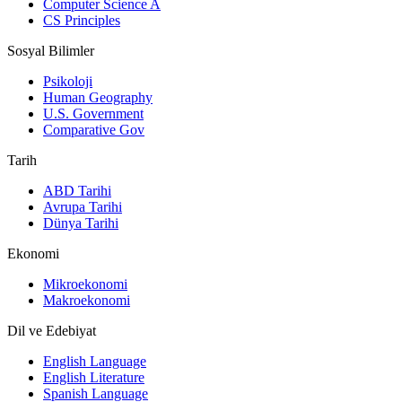
Computer Science A
CS Principles
Sosyal Bilimler
Psikoloji
Human Geography
U.S. Government
Comparative Gov
Tarih
ABD Tarihi
Avrupa Tarihi
Dünya Tarihi
Ekonomi
Mikroekonomi
Makroekonomi
Dil ve Edebiyat
English Language
English Literature
Spanish Language