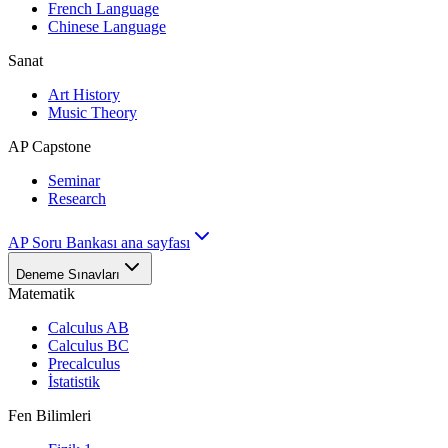
French Language
Chinese Language
Sanat
Art History
Music Theory
AP Capstone
Seminar
Research
AP Soru Bankası ana sayfası
Deneme Sınavları
Matematik
Calculus AB
Calculus BC
Precalculus
İstatistik
Fen Bilimleri