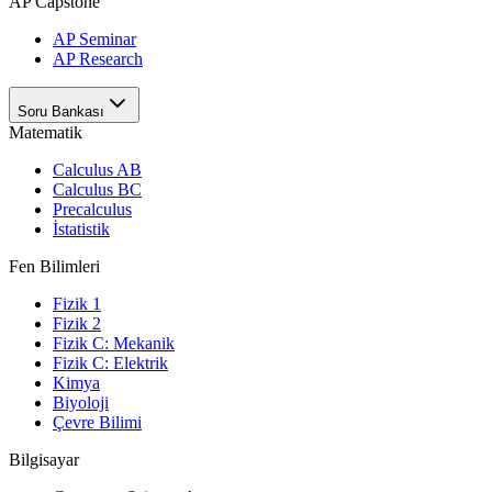
AP Capstone
AP Seminar
AP Research
Soru Bankası
Matematik
Calculus AB
Calculus BC
Precalculus
İstatistik
Fen Bilimleri
Fizik 1
Fizik 2
Fizik C: Mekanik
Fizik C: Elektrik
Kimya
Biyoloji
Çevre Bilimi
Bilgisayar