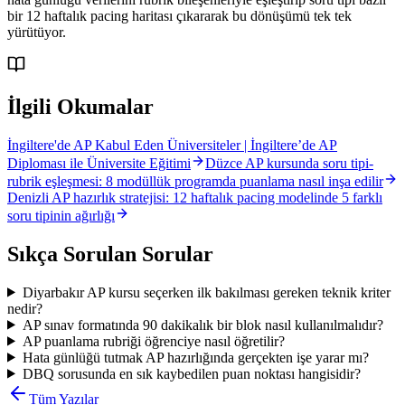
bir 12 haftalık pacing haritası çıkararak bu dönüşümü tek tek
yürütüyor.
İlgili Okumalar
İngiltere'de AP Kabul Eden Üniversiteler | İngiltere’de AP
Diploması ile Üniversite Eğitimi
Düzce AP kursunda soru tipi-
rubrik eşleşmesi: 8 modüllük programda puanlama nasıl inşa edilir
Denizli AP hazırlık stratejisi: 12 haftalık pacing modelinde 5 farklı
soru tipinin ağırlığı
Sıkça Sorulan Sorular
Diyarbakır AP kursu seçerken ilk bakılması gereken teknik kriter
nedir?
AP sınav formatında 90 dakikalık bir blok nasıl kullanılmalıdır?
AP puanlama rubriği öğrenciye nasıl öğretilir?
Hata günlüğü tutmak AP hazırlığında gerçekten işe yarar mı?
DBQ sorusunda en sık kaybedilen puan noktası hangisidir?
Tüm Yazılar