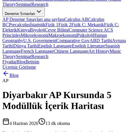
Theory
Seminar
Research
Deneme Sınavları
AP Deneme Sınavları ana sayfası
Calculus AB
Calculus
BC
Precalculus
İstatistik
Fizik 1
Fizik 2
Fizik C: Mekanik
Fizik C:
Elektrik
Kimya
Biyoloji
Çevre Bilimi
Computer Science A
CS
Principles
Mikroekonomi
Makroekonomi
Psikoloji
Human
Geography
U.S. Government
Comparative Gov
ABD Tarihi
Avrupa
Tarihi
Dünya Tarihi
English Language
English Literature
Spanish
Language
French Language
Chinese Language
Art History
Music
Theory
Seminar
Research
Fiyatlar
Blog
İletişim
Ücretsiz Görüşme
Blog
AP
Diyarbakır AP Kursunda 5
Modüllük İçerik Haritası
4 Haziran 2026
13
dk okuma