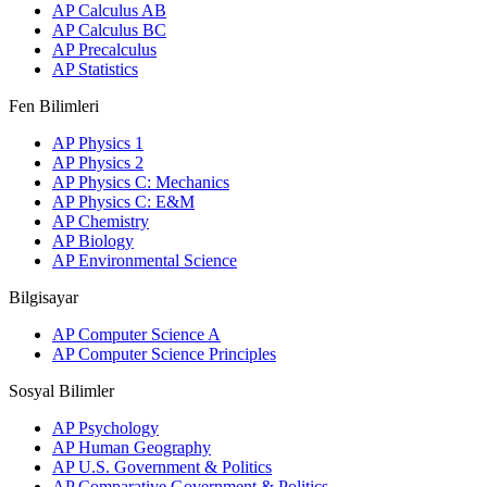
AP Calculus AB
AP Calculus BC
AP Precalculus
AP Statistics
Fen Bilimleri
AP Physics 1
AP Physics 2
AP Physics C: Mechanics
AP Physics C: E&M
AP Chemistry
AP Biology
AP Environmental Science
Bilgisayar
AP Computer Science A
AP Computer Science Principles
Sosyal Bilimler
AP Psychology
AP Human Geography
AP U.S. Government & Politics
AP Comparative Government & Politics