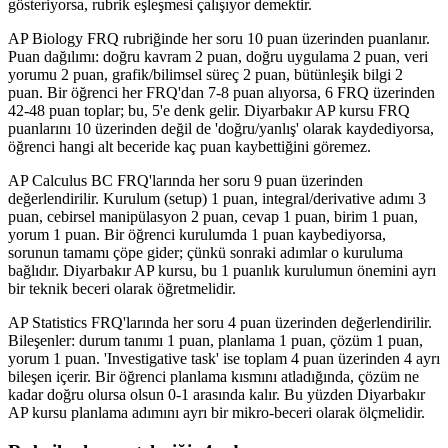
gösteriyorsa, rubrik eşleşmesi çalışıyor demektir.
AP Biology FRQ rubriğinde her soru 10 puan üzerinden puanlanır.
Puan dağılımı: doğru kavram 2 puan, doğru uygulama 2 puan, veri
yorumu 2 puan, grafik/bilimsel süreç 2 puan, bütünleşik bilgi 2
puan. Bir öğrenci her FRQ'dan 7-8 puan alıyorsa, 6 FRQ üzerinden
42-48 puan toplar; bu, 5'e denk gelir. Diyarbakır AP kursu FRQ
puanlarını 10 üzerinden değil de 'doğru/yanlış' olarak kaydediyorsa,
öğrenci hangi alt beceride kaç puan kaybettiğini göremez.
AP Calculus BC FRQ'larında her soru 9 puan üzerinden
değerlendirilir. Kurulum (setup) 1 puan, integral/derivative adımı 3
puan, cebirsel manipülasyon 2 puan, cevap 1 puan, birim 1 puan,
yorum 1 puan. Bir öğrenci kurulumda 1 puan kaybediyorsa,
sorunun tamamı çöpe gider; çünkü sonraki adımlar o kuruluma
bağlıdır. Diyarbakır AP kursu, bu 1 puanlık kurulumun önemini ayrı
bir teknik beceri olarak öğretmelidir.
AP Statistics FRQ'larında her soru 4 puan üzerinden değerlendirilir.
Bileşenler: durum tanımı 1 puan, planlama 1 puan, çözüm 1 puan,
yorum 1 puan. 'Investigative task' ise toplam 4 puan üzerinden 4 ayrı
bileşen içerir. Bir öğrenci planlama kısmını atladığında, çözüm ne
kadar doğru olursa olsun 0-1 arasında kalır. Bu yüzden Diyarbakır
AP kursu planlama adımını ayrı bir mikro-beceri olarak ölçmelidir.