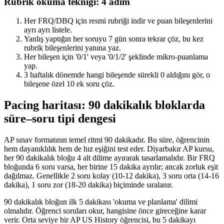
Rubrik okuma tekniği: 4 adım
Her FRQ/DBQ için resmi rubriği indir ve puan bileşenlerini
ayrı ayrı listele.
Yanlış yaptığın her soruyu 7 gün sonra tekrar çöz, bu kez
rubrik bileşenlerini yanına yaz.
Her bileşen için '0/1' veya '0/1/2' şeklinde mikro-puanlama
yap.
3 haftalık dönemde hangi bileşende sürekli 0 aldığını gör, o
bileşene özel 10 ek soru çöz.
Pacing haritası: 90 dakikalık bloklarda
süre–soru tipi dengesi
AP sınav formatının temel ritmi 90 dakikadır. Bu süre, öğrencinin
hem dayanıklılık hem de hız eşiğini test eder. Diyarbakır AP kursu,
her 90 dakikalık bloğu 4 alt dilime ayırarak tasarlamalıdır. Bir FRQ
bloğunda 6 soru varsa, her birine 15 dakika ayrılır; ancak zorluk eşit
dağılmaz. Genellikle 2 soru kolay (10-12 dakika), 3 soru orta (14-16
dakika), 1 soru zor (18-20 dakika) biçiminde sıralanır.
90 dakikalık bloğun ilk 5 dakikası 'okuma ve planlama' dilimi
olmalıdır. Öğrenci soruları okur, hangisine önce gireceğine karar
verir. Orta seviye bir AP US History öğrencisi, bu 5 dakikayı