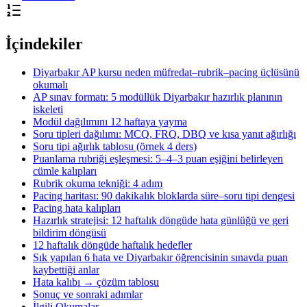
İçindekiler
Diyarbakır AP kursu neden müfredat–rubrik–pacing üçlüsünü
okumalı
AP sınav formatı: 5 modüllük Diyarbakır hazırlık planının
iskeleti
Modül dağılımını 12 haftaya yayma
Soru tipleri dağılımı: MCQ, FRQ, DBQ ve kısa yanıt ağırlığı
Soru tipi ağırlık tablosu (örnek 4 ders)
Puanlama rubriği eşleşmesi: 5–4–3 puan eşiğini belirleyen
cümle kalıpları
Rubrik okuma tekniği: 4 adım
Pacing haritası: 90 dakikalık bloklarda süre–soru tipi dengesi
Pacing hata kalıpları
Hazırlık stratejisi: 12 haftalık döngüde hata günlüğü ve geri
bildirim döngüsü
12 haftalık döngüde haftalık hedefler
Sık yapılan 6 hata ve Diyarbakır öğrencisinin sınavda puan
kaybettiği anlar
Hata kalıbı → çözüm tablosu
Sonuç ve sonraki adımlar
İlgili Okumalar