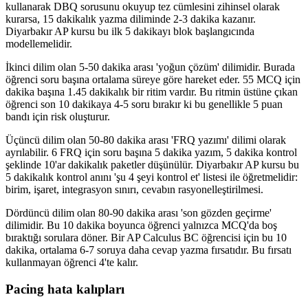
kullanarak DBQ sorusunu okuyup tez cümlesini zihinsel olarak
kurarsa, 15 dakikalık yazma diliminde 2-3 dakika kazanır.
Diyarbakır AP kursu bu ilk 5 dakikayı blok başlangıcında
modellemelidir.
İkinci dilim olan 5-50 dakika arası 'yoğun çözüm' dilimidir. Burada
öğrenci soru başına ortalama süreye göre hareket eder. 55 MCQ için
dakika başına 1.45 dakikalık bir ritim vardır. Bu ritmin üstüne çıkan
öğrenci son 10 dakikaya 4-5 soru bırakır ki bu genellikle 5 puan
bandı için risk oluşturur.
Üçüncü dilim olan 50-80 dakika arası 'FRQ yazımı' dilimi olarak
ayrılabilir. 6 FRQ için soru başına 5 dakika yazım, 5 dakika kontrol
şeklinde 10'ar dakikalık paketler düşünülür. Diyarbakır AP kursu bu
5 dakikalık kontrol anını 'şu 4 şeyi kontrol et' listesi ile öğretmelidir:
birim, işaret, integrasyon sınırı, cevabın rasyonelleştirilmesi.
Dördüncü dilim olan 80-90 dakika arası 'son gözden geçirme'
dilimidir. Bu 10 dakika boyunca öğrenci yalnızca MCQ'da boş
bıraktığı sorulara döner. Bir AP Calculus BC öğrencisi için bu 10
dakika, ortalama 6-7 soruya daha cevap yazma fırsatıdır. Bu fırsatı
kullanmayan öğrenci 4'te kalır.
Pacing hata kalıpları