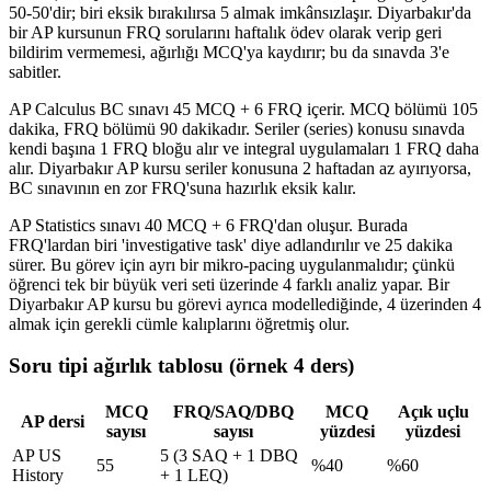
50-50'dir; biri eksik bırakılırsa 5 almak imkânsızlaşır. Diyarbakır'da
bir AP kursunun FRQ sorularını haftalık ödev olarak verip geri
bildirim vermemesi, ağırlığı MCQ'ya kaydırır; bu da sınavda 3'e
sabitler.
AP Calculus BC sınavı 45 MCQ + 6 FRQ içerir. MCQ bölümü 105
dakika, FRQ bölümü 90 dakikadır. Seriler (series) konusu sınavda
kendi başına 1 FRQ bloğu alır ve integral uygulamaları 1 FRQ daha
alır. Diyarbakır AP kursu seriler konusuna 2 haftadan az ayırıyorsa,
BC sınavının en zor FRQ'suna hazırlık eksik kalır.
AP Statistics sınavı 40 MCQ + 6 FRQ'dan oluşur. Burada
FRQ'lardan biri 'investigative task' diye adlandırılır ve 25 dakika
sürer. Bu görev için ayrı bir mikro-pacing uygulanmalıdır; çünkü
öğrenci tek bir büyük veri seti üzerinde 4 farklı analiz yapar. Bir
Diyarbakır AP kursu bu görevi ayrıca modellediğinde, 4 üzerinden 4
almak için gerekli cümle kalıplarını öğretmiş olur.
Soru tipi ağırlık tablosu (örnek 4 ders)
MCQ
FRQ/SAQ/DBQ
MCQ
Açık uçlu
AP dersi
sayısı
sayısı
yüzdesi
yüzdesi
AP US
5 (3 SAQ + 1 DBQ
55
%40
%60
History
+ 1 LEQ)