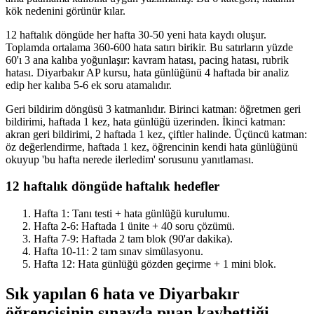
kök nedenini görünür kılar.
12 haftalık döngüde her hafta 30-50 yeni hata kaydı oluşur.
Toplamda ortalama 360-600 hata satırı birikir. Bu satırların yüzde
60'ı 3 ana kalıba yoğunlaşır: kavram hatası, pacing hatası, rubrik
hatası. Diyarbakır AP kursu, hata günlüğünü 4 haftada bir analiz
edip her kalıba 5-6 ek soru atamalıdır.
Geri bildirim döngüsü 3 katmanlıdır. Birinci katman: öğretmen geri
bildirimi, haftada 1 kez, hata günlüğü üzerinden. İkinci katman:
akran geri bildirimi, 2 haftada 1 kez, çiftler halinde. Üçüncü katman:
öz değerlendirme, haftada 1 kez, öğrencinin kendi hata günlüğünü
okuyup 'bu hafta nerede ilerledim' sorusunu yanıtlaması.
12 haftalık döngüde haftalık hedefler
Hafta 1: Tanı testi + hata günlüğü kurulumu.
Hafta 2-6: Haftada 1 ünite + 40 soru çözümü.
Hafta 7-9: Haftada 2 tam blok (90'ar dakika).
Hafta 10-11: 2 tam sınav simülasyonu.
Hafta 12: Hata günlüğü gözden geçirme + 1 mini blok.
Sık yapılan 6 hata ve Diyarbakır
öğrencisinin sınavda puan kaybettiği