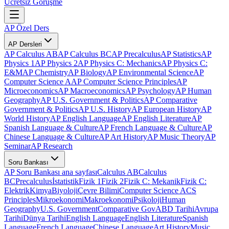
Ücretsiz Görüşme
AP Özel Ders
AP Dersleri
AP Calculus AB
AP Calculus BC
AP Precalculus
AP Statistics
AP
Physics 1
AP Physics 2
AP Physics C: Mechanics
AP Physics C:
E&M
AP Chemistry
AP Biology
AP Environmental Science
AP
Computer Science A
AP Computer Science Principles
AP
Microeconomics
AP Macroeconomics
AP Psychology
AP Human
Geography
AP U.S. Government & Politics
AP Comparative
Government & Politics
AP U.S. History
AP European History
AP
World History
AP English Language
AP English Literature
AP
Spanish Language & Culture
AP French Language & Culture
AP
Chinese Language & Culture
AP Art History
AP Music Theory
AP
Seminar
AP Research
Soru Bankası
AP Soru Bankası ana sayfası
Calculus AB
Calculus
BC
Precalculus
İstatistik
Fizik 1
Fizik 2
Fizik C: Mekanik
Fizik C:
Elektrik
Kimya
Biyoloji
Çevre Bilimi
Computer Science A
CS
Principles
Mikroekonomi
Makroekonomi
Psikoloji
Human
Geography
U.S. Government
Comparative Gov
ABD Tarihi
Avrupa
Tarihi
Dünya Tarihi
English Language
English Literature
Spanish
Language
French Language
Chinese Language
Art History
Music