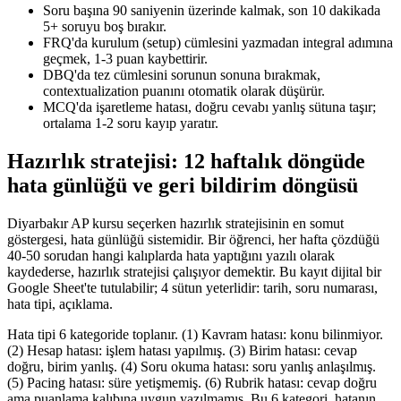
Soru başına 90 saniyenin üzerinde kalmak, son 10 dakikada
5+ soruyu boş bırakır.
FRQ'da kurulum (setup) cümlesini yazmadan integral adımına
geçmek, 1-3 puan kaybettirir.
DBQ'da tez cümlesini sorunun sonuna bırakmak,
contextualization puanını otomatik olarak düşürür.
MCQ'da işaretleme hatası, doğru cevabı yanlış sütuna taşır;
ortalama 1-2 soru kayıp yaratır.
Hazırlık stratejisi: 12 haftalık döngüde
hata günlüğü ve geri bildirim döngüsü
Diyarbakır AP kursu seçerken hazırlık stratejisinin en somut
göstergesi, hata günlüğü sistemidir. Bir öğrenci, her hafta çözdüğü
40-50 sorudan hangi kalıplarda hata yaptığını yazılı olarak
kaydederse, hazırlık stratejisi çalışıyor demektir. Bu kayıt dijital bir
Google Sheet'te tutulabilir; 4 sütun yeterlidir: tarih, soru numarası,
hata tipi, açıklama.
Hata tipi 6 kategoride toplanır. (1) Kavram hatası: konu bilinmiyor.
(2) Hesap hatası: işlem hatası yapılmış. (3) Birim hatası: cevap
doğru, birim yanlış. (4) Soru okuma hatası: soru yanlış anlaşılmış.
(5) Pacing hatası: süre yetişmemiş. (6) Rubrik hatası: cevap doğru
ama puanlama kalıbına uygun yazılmamış. Bu 6 kategori, hatanın