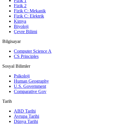
Fizik 1
Fizik 2
Fizik C: Mekanik
Fizik C: Elektrik
Kimya
Biyoloji
Çevre Bilimi
Bilgisayar
Computer Science A
CS Principles
Sosyal Bilimler
Psikoloji
Human Geography
U.S. Government
Comparative Gov
Tarih
ABD Tarihi
Avrupa Tarihi
Dünya Tarihi