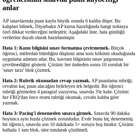
anlar
AP sınavlarında puan kaybı büyük oranda 6 kalıba düşer. Bu
kalıpları bilmek, Diyarbakır AP kursu hazırlığında hangi noktaya
özel dikkat verileceğini netleştirir. Aşağıdaki liste, hata günlüğü
verilerine dayalı olarak hazırlanmıştır.
Hata 1: Konu bilgisini sınav formatına çevirmemek.
Birçok
öğrenci, müfredatı bitirdiğini düşünür ama soru kökünü okuduğunda
uygulama adımını atlar. Bu, kavram bilgisinin sınav jargonuna
çevrilmediğini gösterir. Çözüm: her üniteden sonra 10 soruluk bir
'sınav tarzı' blok çözmek.
Hata 2: Rubrik okumadan cevap yazmak.
AP puanlama rubriği,
cevabın kaç puan alacağını belirleyen tek belgedir. Bir öğrenci
rubriği görmeden 4 paragraf yazıyorsa, sınavda 3'te kalır. Çözüm:
her FRQ'dan önce resmi rubriği okumak, cevabı kalıba göre
yazmak.
Hata 3: Pacing'i denemeden sınava girmek.
Sınavda 90 dakika
boyunca aynı hızda çözmek zorunludur. Evde bunu hiç denememiş
bir öğrenci, sınavda son 10 dakikada 5+ soruyu boş bırakır. Çözüm:
haftada 1 tam blok, süre tutularak çözülmeli.