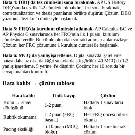
Hata 4: DBQ'da tez cümlesini sona bırakmak.
AP US History
DBQ'sunda tez ilk 1-2 cümlede olmalıdır. Tezi sona bırakmak,
contextualization ve thesis puanlarını birlikte düşürür. Çözüm: DBQ
yazımına 'tezi kur' cümlesiyle başlamak.
Hata 5: FRQ'da kurulum cümlesini atlamak.
AP Calculus BC ve
AP Physics C sınavlarında her FRQ'nun ilk 1 puanı, kurulum
cümlesine verilir. Bu cümle olmadan sonraki adımlar anlamsızlaşır.
Çözüm: her FRQ çözümüne 1 kurulum cümlesi ile başlamak.
Hata 6: MCQ'da yanlış işaretleme.
Dijital sınavda işaretleme
hatası daha az olsa da kâğıt sınavlarda sık görülür. 40 MCQ'da 1-2
yanlış işaretleme, 5 yerine 4'e düşürür. Çözüm: her 10 soruda bir
cevap anahtarı kontrolü.
Hata kalıbı → çözüm tablosu
Hata kalıbı
Tipik kayıp
Çözüm
Konu → sınav
Haftada 1 sınav tarzı
1-2 puan
dönüşümü
blok
1-2 puan (FRQ
Her FRQ öncesi rubrik
Rubrik okumama
başına)
okuma
5-10 puan (MCQ
Haftada 1 süre tutarak
Pacing eksikliği
bloğu)
çözüm