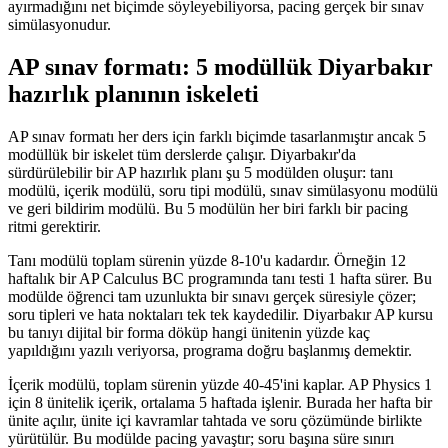
ayırmadığını net biçimde söyleyebiliyorsa, pacing gerçek bir sınav
simülasyonudur.
AP sınav formatı: 5 modüllük Diyarbakır
hazırlık planının iskeleti
AP sınav formatı her ders için farklı biçimde tasarlanmıştır ancak 5
modüllük bir iskelet tüm derslerde çalışır. Diyarbakır'da
sürdürülebilir bir AP hazırlık planı şu 5 modülden oluşur: tanı
modülü, içerik modülü, soru tipi modülü, sınav simülasyonu modülü
ve geri bildirim modülü. Bu 5 modülün her biri farklı bir pacing
ritmi gerektirir.
Tanı modülü toplam sürenin yüzde 8-10'u kadardır. Örneğin 12
haftalık bir AP Calculus BC programında tanı testi 1 hafta sürer. Bu
modülde öğrenci tam uzunlukta bir sınavı gerçek süresiyle çözer;
soru tipleri ve hata noktaları tek tek kaydedilir. Diyarbakır AP kursu
bu tanıyı dijital bir forma döküp hangi ünitenin yüzde kaç
yapıldığını yazılı veriyorsa, programa doğru başlanmış demektir.
İçerik modülü, toplam sürenin yüzde 40-45'ini kaplar. AP Physics 1
için 8 ünitelik içerik, ortalama 5 haftada işlenir. Burada her hafta bir
ünite açılır, ünite içi kavramlar tahtada ve soru çözümünde birlikte
yürütülür. Bu modülde pacing yavaştır; soru başına süre sınırı