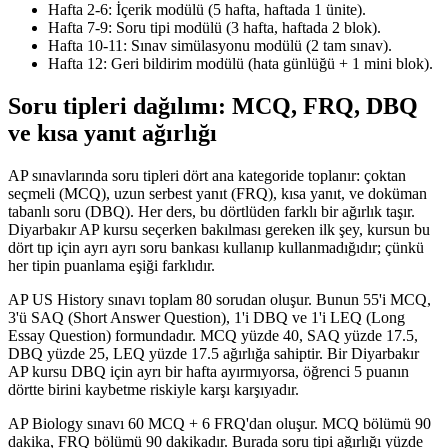
Hafta 2-6: İçerik modülü (5 hafta, haftada 1 ünite).
Hafta 7-9: Soru tipi modülü (3 hafta, haftada 2 blok).
Hafta 10-11: Sınav simülasyonu modülü (2 tam sınav).
Hafta 12: Geri bildirim modülü (hata günlüğü + 1 mini blok).
Soru tipleri dağılımı: MCQ, FRQ, DBQ
ve kısa yanıt ağırlığı
AP sınavlarında soru tipleri dört ana kategoride toplanır: çoktan
seçmeli (MCQ), uzun serbest yanıt (FRQ), kısa yanıt, ve doküman
tabanlı soru (DBQ). Her ders, bu dörtlüden farklı bir ağırlık taşır.
Diyarbakır AP kursu seçerken bakılması gereken ilk şey, kursun bu
dört tıp için ayrı ayrı soru bankası kullanıp kullanmadığıdır; çünkü
her tipin puanlama eşiği farklıdır.
AP US History sınavı toplam 80 sorudan oluşur. Bunun 55'i MCQ,
3'ü SAQ (Short Answer Question), 1'i DBQ ve 1'i LEQ (Long
Essay Question) formundadır. MCQ yüzde 40, SAQ yüzde 17.5,
DBQ yüzde 25, LEQ yüzde 17.5 ağırlığa sahiptir. Bir Diyarbakır
AP kursu DBQ için ayrı bir hafta ayırmıyorsa, öğrenci 5 puanın
dörtte birini kaybetme riskiyle karşı karşıyadır.
AP Biology sınavı 60 MCQ + 6 FRQ'dan oluşur. MCQ bölümü 90
dakika, FRQ bölümü 90 dakikadır. Burada soru tipi ağırlığı yüzde