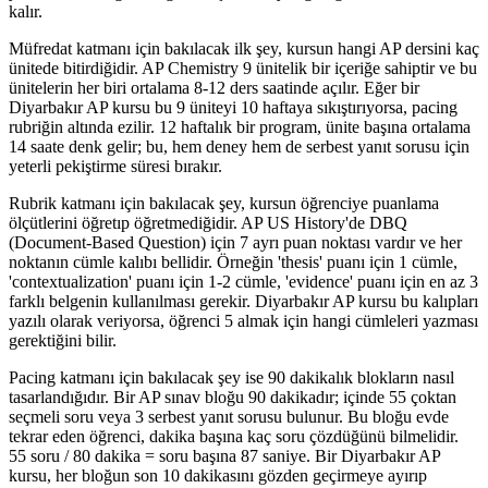
kalır.
Müfredat katmanı için bakılacak ilk şey, kursun hangi AP dersini kaç
ünitede bitirdiğidir. AP Chemistry 9 ünitelik bir içeriğe sahiptir ve bu
ünitelerin her biri ortalama 8-12 ders saatinde açılır. Eğer bir
Diyarbakır AP kursu bu 9 üniteyi 10 haftaya sıkıştırıyorsa, pacing
rubriğin altında ezilir. 12 haftalık bir program, ünite başına ortalama
14 saate denk gelir; bu, hem deney hem de serbest yanıt sorusu için
yeterli pekiştirme süresi bırakır.
Rubrik katmanı için bakılacak şey, kursun öğrenciye puanlama
ölçütlerini öğretıp öğretmediğidir. AP US History'de DBQ
(Document-Based Question) için 7 ayrı puan noktası vardır ve her
noktanın cümle kalıbı bellidir. Örneğin 'thesis' puanı için 1 cümle,
'contextualization' puanı için 1-2 cümle, 'evidence' puanı için en az 3
farklı belgenin kullanılması gerekir. Diyarbakır AP kursu bu kalıpları
yazılı olarak veriyorsa, öğrenci 5 almak için hangi cümleleri yazması
gerektiğini bilir.
Pacing katmanı için bakılacak şey ise 90 dakikalık blokların nasıl
tasarlandığıdır. Bir AP sınav bloğu 90 dakikadır; içinde 55 çoktan
seçmeli soru veya 3 serbest yanıt sorusu bulunur. Bu bloğu evde
tekrar eden öğrenci, dakika başına kaç soru çözdüğünü bilmelidir.
55 soru / 80 dakika = soru başına 87 saniye. Bir Diyarbakır AP
kursu, her bloğun son 10 dakikasını gözden geçirmeye ayırıp