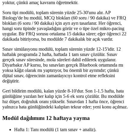
yoktur, çünkü amaç kavramı öğretmektir.
Soru tipi modülü, toplam sürenin yüzde 25-30'unu alır. AP
Biology'de bu modül, MCQ blokları (60 soru / 90 dakika) ve FRQ
blokları (6 soru / 90 dakika) için ayrı ayrı tasarlanır. Her öğrenci,
hangi soru tipinde yavaşladığını görür ve o tipe özel mikro-pacing
uygular. Bir FRQ sorusu ortalama 15 dakika sürer; eğer öğrenci 22
dakikada bitiriyorsa, bu modülde 7 dakikalık bir açık vardır.
Sınav simülasyonu modülü, toplam sürenin yüzde 12-15'idir. 12
haftalık programda 2 hafta, haftada 1 tam sınav çözülür. Sınav
gerçek sınav süresinde, mola süreleri dahil edilerek uygulanır.
Diyarbakır AP kursu, bu sınavları gerçek Bluebook ortamında mı
yoksa kâğıt olarak mı yaptırıyor, bu önemli bir ayrımdır; çünkü
dijital sınav, öğrencinin zamanlayıcıyı kontrol etme refleksini
değiştirir.
Geri bildirim modülü, kalan yüzde 8-10'dur. Son 1-1.5 hafta, hata
günlüğüne yazılan her kalıp için 5-6 ek soru çözülür. Bu modülde
hız düşer, doğruluk oranı yükselir. Sınavdan 1 hafta önce, öğrenci
yalnızca hata günlüğündeki kalıpları tekrar eder; yeni konu açılmaz.
Modül dağılımını 12 haftaya yayma
Hafta 1: Tanı modülü (1 tam sınav + analiz).