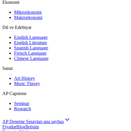
Ekonomi
Mikroekonomi
Makroekonomi
Dil ve Edebiyat
English Language
English Literature
Spanish Language
French Language
Chinese Language
Sanat
Art History
Music Theory
AP Capstone
Seminar
Research
AP Deneme Sınavları ana sayfası
Fiyatlar
Blog
İletişim