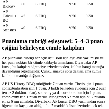
AP
60
6 FRQ
%50
%50
Biology
AP
Calculus
45
6 FRQ
%50
%50
BC
AP
40
6 FRQ
%50
%50
Statistics
Puanlama rubriği eşleşmesi: 5–4–3 puan
eşiğini belirleyen cümle kalıpları
AP puanlama rubriği her açık uçlu soru için ayrı ayrı yazılmıştır ve
her puan noktası bir cümle kalıbıyla tanımlanır. Diyarbakır AP
kursu, bu kalıpları öğrenciye ezberletmeden, kalıbın hangi mantığa
dayandığını öğretmelidir. Çünkü sınavda soru değişir, ama cümle
kalıbının mantığı değişmez.
AP US History DBQ rubriğinde 7 puan vardır. Thesis için 1 puan,
contextualization için 1 puan, 3 farklı belgeden evidence için 2 puan
(en az 2 dokümandan), sourcing ya da corroboration için 1 puan,
complexity için 1 puan verilir. Bir öğrenci 5 almak için bu 7 puanın
en az 6'sını almalıdır. Diyarbakır AP kursu, DBQ yazımından sonra
öğrencinin kaç puan aldığını bu 7 maddelik liste üzerinden tek tek