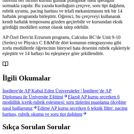
filtrenin her birinin kursun günlük pratiğinde nasıl işlediğini
sormakla yapılır. Bu yazıda kurduğum çerçeve, soru tipi dağılımı,
rubrik uyumu, pacing haritası ve telafi mekanizmasını tek bir 14
haftalık programda birleştirir. Öğrenci, bu çerçeveyi kullanarak
kendi haftalık temposunu gözden geçirebilir ve kursundan eksik
gördüğü modülleri somut olarak talep edebilir.
AP Özel Ders'in Erzurum programı, Calculus BC'de Unit 9-10
(Series) ve Physics C E&M'de dört konunun entegrasyonu gibi
zorlu modüllerde öğrencinin bireysel hata desenini rubrik eşikleriyle
eşleştirir ve 14 haftayı bu eşleşmeye göre şekillendirir.
İlgili Okumalar
İngiltere'de AP Kabul Eden Üniversiteler | İngiltere’de AP
Diploması ile Üniversite Eğitimi
Elazığ AP kursu seçerken 6
modüllük içerik-rubrik eşleşmesi: soru tiplerini puanlama ölçeğine
nasıl bağlarsınız
Edirne AP kursu seçerken 6 teknik filtre: pacing
haritası, rubrik okuma ve soru tipi dağılımı
Sıkça Sorulan Sorular