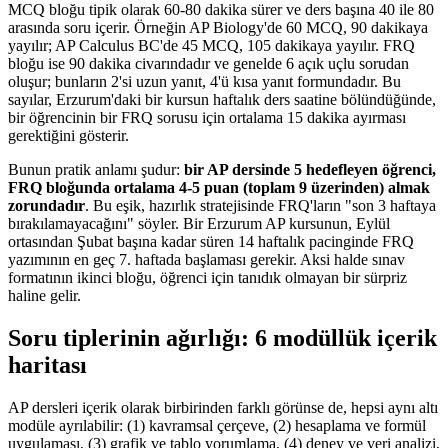
MCQ bloğu tipik olarak 60-80 dakika sürer ve ders başına 40 ile 80
arasında soru içerir. Örneğin AP Biology'de 60 MCQ, 90 dakikaya
yayılır; AP Calculus BC'de 45 MCQ, 105 dakikaya yayılır. FRQ
bloğu ise 90 dakika civarındadır ve genelde 6 açık uçlu sorudan
oluşur; bunların 2'si uzun yanıt, 4'ü kısa yanıt formundadır. Bu
sayılar, Erzurum'daki bir kursun haftalık ders saatine bölündüğünde,
bir öğrencinin bir FRQ sorusu için ortalama 15 dakika ayırması
gerektiğini gösterir.
Bunun pratik anlamı şudur:
bir AP dersinde 5 hedefleyen öğrenci,
FRQ bloğunda ortalama 4-5 puan (toplam 9 üzerinden) almak
zorundadır
. Bu eşik, hazırlık stratejisinde FRQ'ların "son 3 haftaya
bırakılamayacağını" söyler. Bir Erzurum AP kursunun, Eylül
ortasından Şubat başına kadar süren 14 haftalık pacinginde FRQ
yazımının en geç 7. haftada başlaması gerekir. Aksi halde sınav
formatının ikinci bloğu, öğrenci için tanıdık olmayan bir sürpriz
haline gelir.
Soru tiplerinin ağırlığı: 6 modüllük içerik
haritası
AP dersleri içerik olarak birbirinden farklı görünse de, hepsi aynı altı
modüle ayrılabilir: (1) kavramsal çerçeve, (2) hesaplama ve formül
uygulaması, (3) grafik ve tablo yorumlama, (4) deney ve veri analizi,