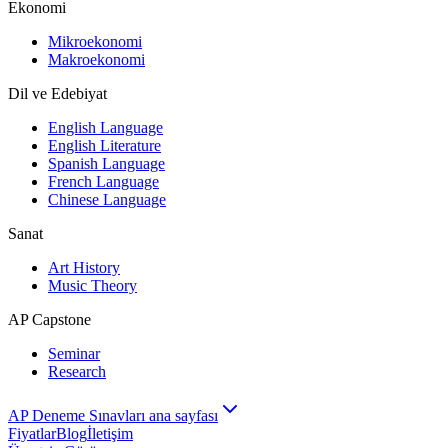
Ekonomi
Mikroekonomi
Makroekonomi
Dil ve Edebiyat
English Language
English Literature
Spanish Language
French Language
Chinese Language
Sanat
Art History
Music Theory
AP Capstone
Seminar
Research
AP Deneme Sınavları ana sayfası
Fiyatlar
Blog
İletişim