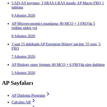
5 AD-AS kayması, 3 SRAS-LRAS tuzağı: AP Macro FRQ 1
şablonu
9 Ağustos 2026
AP Microeconomics puanlama: 90 MCQ + 3 FRQ'da 5
eşiğine giden yol
8 Ağustos 2026
3 saat 15 dakikada AP European History pacing: 55 soru, 5
FRQ
7 Ağustos 2026
AP Biology sınav formatı: 60 MCQ + 6 FRQ'da süre dağılımı
5 Ağustos 2026
AP Sayfaları
AP Diploma Programı
Calculus AB