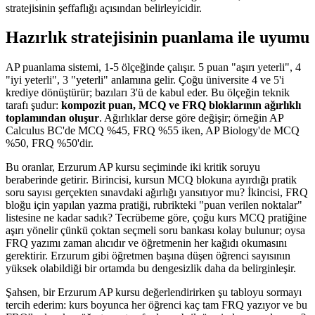
stratejisinin şeffaflığı açısından belirleyicidir.
Hazırlık stratejisinin puanlama ile uyumu
AP puanlama sistemi, 1-5 ölçeğinde çalışır. 5 puan "aşırı yeterli", 4
"iyi yeterli", 3 "yeterli" anlamına gelir. Çoğu üniversite 4 ve 5'i
krediye dönüştürür; bazıları 3'ü de kabul eder. Bu ölçeğin teknik
tarafı şudur:
kompozit puan, MCQ ve FRQ bloklarının ağırlıklı
toplamından oluşur
. Ağırlıklar derse göre değişir; örneğin AP
Calculus BC'de MCQ %45, FRQ %55 iken, AP Biology'de MCQ
%50, FRQ %50'dir.
Bu oranlar, Erzurum AP kursu seçiminde iki kritik soruyu
beraberinde getirir. Birincisi, kursun MCQ blokuna ayırdığı pratik
soru sayısı gerçekten sınavdaki ağırlığı yansıtıyor mu? İkincisi, FRQ
bloğu için yapılan yazma pratiği, rubrikteki "puan verilen noktalar"
listesine ne kadar sadık? Tecrübeme göre, çoğu kurs MCQ pratiğine
aşırı yönelir çünkü çoktan seçmeli soru bankası kolay bulunur; oysa
FRQ yazımı zaman alıcıdır ve öğretmenin her kağıdı okumasını
gerektirir. Erzurum gibi öğretmen başına düşen öğrenci sayısının
yüksek olabildiği bir ortamda bu dengesizlik daha da belirginleşir.
Şahsen, bir Erzurum AP kursu değerlendirirken şu tabloyu sormayı
tercih ederim: kurs boyunca her öğrenci kaç tam FRQ yazıyor ve bu