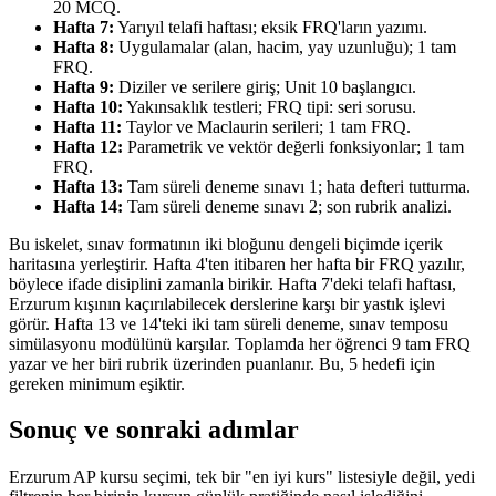
20 MCQ.
Hafta 7:
Yarıyıl telafi haftası; eksik FRQ'ların yazımı.
Hafta 8:
Uygulamalar (alan, hacim, yay uzunluğu); 1 tam
FRQ.
Hafta 9:
Diziler ve serilere giriş; Unit 10 başlangıcı.
Hafta 10:
Yakınsaklık testleri; FRQ tipi: seri sorusu.
Hafta 11:
Taylor ve Maclaurin serileri; 1 tam FRQ.
Hafta 12:
Parametrik ve vektör değerli fonksiyonlar; 1 tam
FRQ.
Hafta 13:
Tam süreli deneme sınavı 1; hata defteri tutturma.
Hafta 14:
Tam süreli deneme sınavı 2; son rubrik analizi.
Bu iskelet, sınav formatının iki bloğunu dengeli biçimde içerik
haritasına yerleştirir. Hafta 4'ten itibaren her hafta bir FRQ yazılır,
böylece ifade disiplini zamanla birikir. Hafta 7'deki telafi haftası,
Erzurum kışının kaçırılabilecek derslerine karşı bir yastık işlevi
görür. Hafta 13 ve 14'teki iki tam süreli deneme, sınav temposu
simülasyonu modülünü karşılar. Toplamda her öğrenci 9 tam FRQ
yazar ve her biri rubrik üzerinden puanlanır. Bu, 5 hedefi için
gereken minimum eşiktir.
Sonuç ve sonraki adımlar
Erzurum AP kursu seçimi, tek bir "en iyi kurs" listesiyle değil, yedi