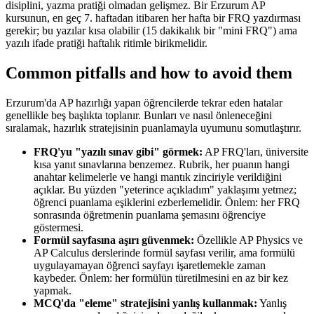
disiplini, yazma pratiği olmadan gelişmez. Bir Erzurum AP
kursunun, en geç 7. haftadan itibaren her hafta bir FRQ yazdırması
gerekir; bu yazılar kısa olabilir (15 dakikalık bir "mini FRQ") ama
yazılı ifade pratiği haftalık ritimle birikmelidir.
Common pitfalls and how to avoid them
Erzurum'da AP hazırlığı yapan öğrencilerde tekrar eden hatalar
genellikle beş başlıkta toplanır. Bunları ve nasıl önleneceğini
sıralamak, hazırlık stratejisinin puanlamayla uyumunu somutlaştırır.
FRQ'yu "yazılı sınav gibi" görmek:
AP FRQ'ları, üniversite
kısa yanıt sınavlarına benzemez. Rubrik, her puanın hangi
anahtar kelimelerle ve hangi mantık zinciriyle verildiğini
açıklar. Bu yüzden "yeterince açıkladım" yaklaşımı yetmez;
öğrenci puanlama eşiklerini ezberlemelidir. Önlem: her FRQ
sonrasında öğretmenin puanlama şemasını öğrenciye
göstermesi.
Formül sayfasına aşırı güvenmek:
Özellikle AP Physics ve
AP Calculus derslerinde formül sayfası verilir, ama formülü
uygulayamayan öğrenci sayfayı işaretlemekle zaman
kaybeder. Önlem: her formülün türetilmesini en az bir kez
yapmak.
MCQ'da "eleme" stratejisini yanlış kullanmak:
Yanlış