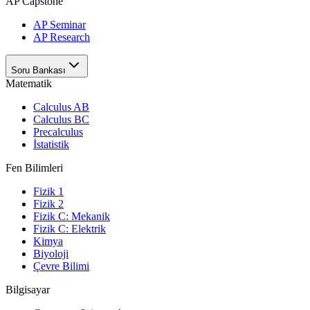
AP Capstone
AP Seminar
AP Research
Soru Bankası
Matematik
Calculus AB
Calculus BC
Precalculus
İstatistik
Fen Bilimleri
Fizik 1
Fizik 2
Fizik C: Mekanik
Fizik C: Elektrik
Kimya
Biyoloji
Çevre Bilimi
Bilgisayar