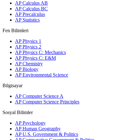
AP Calculus AB
AP Calculus BC
AP Precalculus
AP Statistics
Fen Bilimleri
AP Physics 1
AP Physics 2
AP Physics C: Mechanics
AP Physics C: E&M
AP Chemistry
AP Biology
AP Environmental Science
Bilgisayar
AP Computer Science A
AP Computer Science Principles
Sosyal Bilimler
AP Psychology
AP Human Geography
AP U.S. Government & Politics
AP Comparative Government & Politics