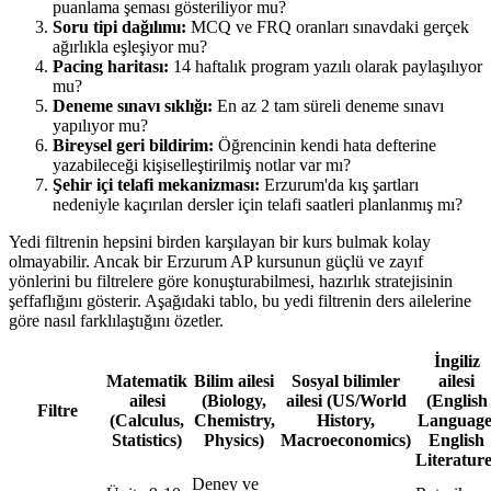
puanlama şeması gösteriliyor mu?
Soru tipi dağılımı:
MCQ ve FRQ oranları sınavdaki gerçek
ağırlıkla eşleşiyor mu?
Pacing haritası:
14 haftalık program yazılı olarak paylaşılıyor
mu?
Deneme sınavı sıklığı:
En az 2 tam süreli deneme sınavı
yapılıyor mu?
Bireysel geri bildirim:
Öğrencinin kendi hata defterine
yazabileceği kişiselleştirilmiş notlar var mı?
Şehir içi telafi mekanizması:
Erzurum'da kış şartları
nedeniyle kaçırılan dersler için telafi saatleri planlanmış mı?
Yedi filtrenin hepsini birden karşılayan bir kurs bulmak kolay
olmayabilir. Ancak bir Erzurum AP kursunun güçlü ve zayıf
yönlerini bu filtrelere göre konuşturabilmesi, hazırlık stratejisinin
şeffaflığını gösterir. Aşağıdaki tablo, bu yedi filtrenin ders ailelerine
göre nasıl farklılaştığını özetler.
İngiliz
Matematik
Bilim ailesi
Sosyal bilimler
ailesi
ailesi
(Biology,
ailesi (US/World
(English
Filtre
(Calculus,
Chemistry,
History,
Language
Statistics)
Physics)
Macroeconomics)
English
Literature
Deney ve