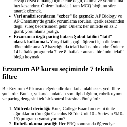
cevap cezası olmadığı için eleme değil, okuma ve yorumlama
hızı kazandırır. Önlem: haftada 1 tam MCQ bloğunu süre
tutarak çözmek.
Veri analizi sorularını "ezber" ile geçmek:
AP Biology ve
AP Chemistry'de grafik yorumlama soruları, içerik ezberinden
değil, süreç becerisinden gelir. Önlem: her ünitede en az 2
grafik yorumlama pratiği.
Erzurum'a özgü pacing hatası: Şubat tatilini "tatil"
olarak kullanmak.
Yarıyıl tatili, çoğu öğrenci için dinlenme
dönemidir ama AP hazırlığında telafi haftası olmalıdır. Önlem:
14 haftalık programda 7. ve 8. haftalar arasına bir "mini telafi"
bloğu koymak.
Erzurum AP kursu seçiminde 7 teknik
filtre
Bir Erzurum AP kursu değerlendirirken kullanılabilecek yedi filtre
şunlardır. Bunlar, yukarıda anlatılan soru tipi dağılımı, rubrik uyumu
ve pacing dengesini tek bir kontrol listesine dönüştürür.
Müfredat derinliği:
Kurs, College Board'un resmi ünite
ağırlıklarını (örneğin Calculus BC'de Unit 10 - Series'in %10-
15) programa yansıtıyor mu?
Rubrik okuma pratiği:
Her FRQ sonrasında öğrenciye