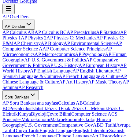
Ücretsiz Görüşme
AP Özel Ders
AP Dersleri
AP Calculus AB
AP Calculus BC
AP Precalculus
AP Statistics
AP
Physics 1
AP Physics 2
AP Physics C: Mechanics
AP Physics C:
E&M
AP Chemistry
AP Biology
AP Environmental Science
AP
Computer Science A
AP Computer Science Principles
AP
Microeconomics
AP Macroeconomics
AP Psychology
AP Human
Geography
AP U.S. Government & Politics
AP Comparative
Government & Politics
AP U.S. History
AP European History
AP
World History
AP English Language
AP English Literature
AP
Spanish Language & Culture
AP French Language & Culture
AP
Chinese Language & Culture
AP Art History
AP Music Theory
AP
Seminar
AP Research
Soru Bankası
AP Soru Bankası ana sayfası
Calculus AB
Calculus
BC
Precalculus
İstatistik
Fizik 1
Fizik 2
Fizik C: Mekanik
Fizik C:
Elektrik
Kimya
Biyoloji
Çevre Bilimi
Computer Science A
CS
Principles
Mikroekonomi
Makroekonomi
Psikoloji
Human
Geography
U.S. Government
Comparative Gov
ABD Tarihi
Avrupa
Tarihi
Dünya Tarihi
English Language
English Literature
Spanish
Language
French Language
Chinese Language
Art History
Music