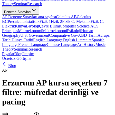
Theory
Seminar
Research
Deneme Sınavları
AP Deneme Sınavları ana sayfası
Calculus AB
Calculus
BC
Precalculus
İstatistik
Fizik 1
Fizik 2
Fizik C: Mekanik
Fizik C:
Elektrik
Kimya
Biyoloji
Çevre Bilimi
Computer Science A
CS
Principles
Mikroekonomi
Makroekonomi
Psikoloji
Human
Geography
U.S. Government
Comparative Gov
ABD Tarihi
Avrupa
Tarihi
Dünya Tarihi
English Language
English Literature
Spanish
Language
French Language
Chinese Language
Art History
Music
Theory
Seminar
Research
Fiyatlar
Blog
İletişim
Ücretsiz Görüşme
Blog
AP
Erzurum AP kursu seçerken 7
filtre: müfredat derinliği ve
pacing