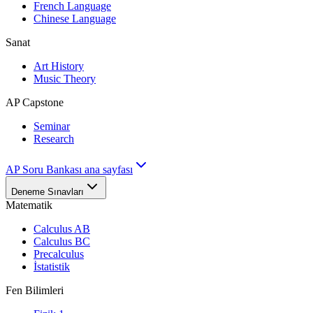
French Language
Chinese Language
Sanat
Art History
Music Theory
AP Capstone
Seminar
Research
AP Soru Bankası ana sayfası
Deneme Sınavları
Matematik
Calculus AB
Calculus BC
Precalculus
İstatistik
Fen Bilimleri