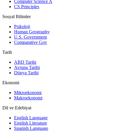
Computer Science A
CS Principles
Sosyal Bilimler
Psikoloji
Human Geography
U.S. Government
Comparative Gov
Tarih
ABD Tarihi
Avrupa Tarihi
Dünya Tarihi
Ekonomi
Mikroekonomi
Makroekonomi
Dil ve Edebiyat
English Language
English Literature
Spanish Language