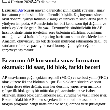
4 Haziran 2026
9
dk okuma
Erzurum
AP
kursu
arayan öğrenciler için hazırlık stratejisi, sınav
formatının çok ötesinde bir mühendislik işidir. Kış boyunca süren
okul dönemi, yarıyıl tatilinin kısalığı ve üniversite sınavlarına paralel
yürüyen tempoda, AP derslerinin her biri kendi soru tipi dağılımı ve
rubrik eşikleri ile gelir. Bu yazı, Erzurum'da sürdürülebilir bir AP
hazırlık stratejisinin iskeletini, soru tiplerinin ağırlığını, puanlama
mantığını ve 14 haftalık bir pacing haritasını somut örneklerle kurar.
Amacım, okuyucuyu tek tek derslerin müfredat satırlarında değil, bu
satırların rubrik ve pacing ile nasıl konuştuğunu göreceği bir
çerçeveye taşımaktır.
Erzurum AP kursunda sınav formatını
okumak: iki saat, iki blok, farklı beceri
AP sınavlarının çoğu, çoktan seçmeli (MCQ) ve serbest yanıt (FRQ)
olmak üzere iki ana bloktan oluşur. Bu blokların süreleri ve soru
sayıları derse göre değişir, ama her dersin iç yapısı aynı mantıkla
çalışır: ilk blok geniş bir müfredat yelpazesinde hız ve isabet
ölçerken, ikinci blok derinlemesine akıl yürütme ve yazılı ifade ister.
Erzurum'daki bir AP kursu seçerken ilk kontrol noktası, bu iki
bloğun programa hangi haftalarda ve hangi oranda yerleştirildiğidir.