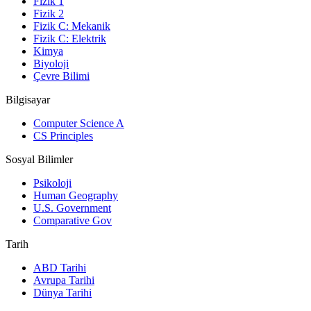
Fizik 1
Fizik 2
Fizik C: Mekanik
Fizik C: Elektrik
Kimya
Biyoloji
Çevre Bilimi
Bilgisayar
Computer Science A
CS Principles
Sosyal Bilimler
Psikoloji
Human Geography
U.S. Government
Comparative Gov
Tarih
ABD Tarihi
Avrupa Tarihi
Dünya Tarihi