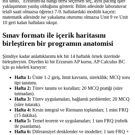
Bu tablo, "Erzurum'da hangi dersi seçersen seç, aynı pacing işler"
yaklaşımının yanlış olduğunu gösterir. Bilim ailesinde laboratuvar
telafi saati olmazsa öğrenci 7-9. haftalardaki modülü kaçırır;
matematik ailesinde ise yakalama oturumu olmazsa Unit 9 ve Unit
10 geri kalan haftalara sıkışır.
Sınav formatı ile içerik haritasını
birleştiren bir programın anatomisi
Şimdiye kadar anlattıklarımı tek bir 14 haftalık örnek üzerinde
birleştireyim. Diyelim ki bir Erzurum AP kursu, AP Calculus BC
için şu iskeleti kuruyor:
Hafta 1:
Ünite 1-2 giriş, limit kavramı, süreklilik; MCQ soru
tipi tanıtımı.
Hafta 2:
Türev tanımı ve kuralları; 20 MCQ pratiği (süre
tutmadan).
Hafta 3:
Türev uygulamaları, bağlamlı problemler; 20 MCQ
(süre tutarak).
Hafta 4:
Kesin integral ve Riemann toplamları; 1 mini FRQ
(15 dakika).
Hafta 5:
Temel teorem ve uygulamaları; 1 tam FRQ (rubrik
ile puanlama).
Hafta 6:
Diferansiyel denklemler ve modeller; 1 tam FRQ +