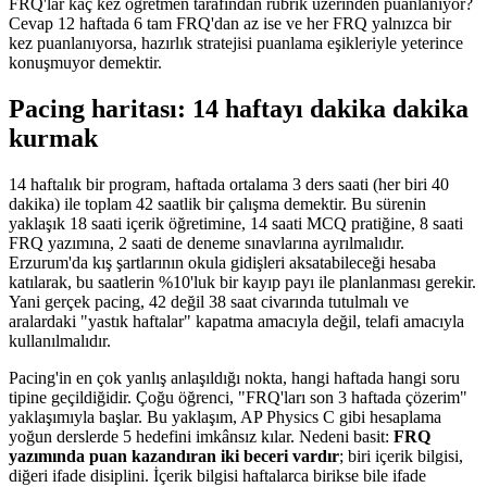
FRQ'lar kaç kez öğretmen tarafından rubrik üzerinden puanlanıyor?
Cevap 12 haftada 6 tam FRQ'dan az ise ve her FRQ yalnızca bir
kez puanlanıyorsa, hazırlık stratejisi puanlama eşikleriyle yeterince
konuşmuyor demektir.
Pacing haritası: 14 haftayı dakika dakika
kurmak
14 haftalık bir program, haftada ortalama 3 ders saati (her biri 40
dakika) ile toplam 42 saatlik bir çalışma demektir. Bu sürenin
yaklaşık 18 saati içerik öğretimine, 14 saati MCQ pratiğine, 8 saati
FRQ yazımına, 2 saati de deneme sınavlarına ayrılmalıdır.
Erzurum'da kış şartlarının okula gidişleri aksatabileceği hesaba
katılarak, bu saatlerin %10'luk bir kayıp payı ile planlanması gerekir.
Yani gerçek pacing, 42 değil 38 saat civarında tutulmalı ve
aralardaki "yastık haftalar" kapatma amacıyla değil, telafi amacıyla
kullanılmalıdır.
Pacing'in en çok yanlış anlaşıldığı nokta, hangi haftada hangi soru
tipine geçildiğidir. Çoğu öğrenci, "FRQ'ları son 3 haftada çözerim"
yaklaşımıyla başlar. Bu yaklaşım, AP Physics C gibi hesaplama
yoğun derslerde 5 hedefini imkânsız kılar. Nedeni basit:
FRQ
yazımında puan kazandıran iki beceri vardır
; biri içerik bilgisi,
diğeri ifade disiplini. İçerik bilgisi haftalarca birikse bile ifade