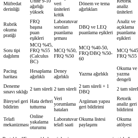
Ünite 9-10
Retorik
Müfredat
veri
Dönem ve tema
ağırlığı
analiz
derinliği
üniteleri
ağırlıkları
yüksek
üniteleri
kritik
FRQ
Laboratuvar
Analiz ve
Rubrik
başına
soruları
DBQ ve LEQ
açıklama
okuma
puan
puanlama
puanlama eşikleri
puanlama
pratiği
eşikleri
şeması
eşikleri
MCQ %45,
MCQ %40-50,
Soru tipi
FRQ %55
MCQ %50,
MCQ %45
FRQ/DBQ %50-
dağılımı
(Calculus
FRQ %50
FRQ %55
60
BC)
Okuma ve
Pacing
Hesaplama
Deney
Yazma ağırlıklı
yazma
haritası
ağırlıklı
ağırlıklı
dengeli
Deneme
2 tam süreli + 1
2 tam süreli
2 tam süreli
2 tam sürel
sınavı sıklığı
DBQ
Veri
Retorik
Bireysel geri
Hata defteri
Argüman yapısı
yorumlama
analiz geri
bildirim
tutturma
geri bildirimi
hataları
bildirimi
Online
Telafi
Laboratuvar
Okuma listesi
Okuma
yakalama
mekanizması
telafi saati
paylaşımı
atölyesi
oturumu