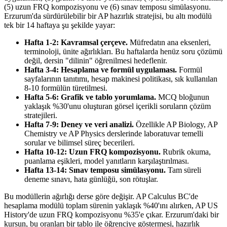
(5) uzun FRQ kompozisyonu ve (6) sınav temposu simülasyonu.
Erzurum'da sürdürülebilir bir AP hazırlık stratejisi, bu altı modülü
tek bir 14 haftaya şu şekilde yayar:
Hafta 1-2: Kavramsal çerçeve.
Müfredatın ana eksenleri,
terminoloji, ünite ağırlıkları. Bu haftalarda henüz soru çözümü
değil, dersin "dilinin" öğrenilmesi hedeflenir.
Hafta 3-4: Hesaplama ve formül uygulaması.
Formül
sayfalarının tanıtımı, hesap makinesi politikası, sık kullanılan
8-10 formülün türetilmesi.
Hafta 5-6: Grafik ve tablo yorumlama.
MCQ bloğunun
yaklaşık %30'unu oluşturan görsel içerikli soruların çözüm
stratejileri.
Hafta 7-9: Deney ve veri analizi.
Özellikle AP Biology, AP
Chemistry ve AP Physics derslerinde laboratuvar temelli
sorular ve bilimsel süreç becerileri.
Hafta 10-12: Uzun FRQ kompozisyonu.
Rubrik okuma,
puanlama eşikleri, model yanıtların karşılaştırılması.
Hafta 13-14: Sınav temposu simülasyonu.
Tam süreli
deneme sınavı, hata günlüğü, son rötuşlar.
Bu modüllerin ağırlığı derse göre değişir. AP Calculus BC'de
hesaplama modülü toplam sürenin yaklaşık %40'ını alırken, AP US
History'de uzun FRQ kompozisyonu %35'e çıkar. Erzurum'daki bir
kursun, bu oranları bir tablo ile öğrenciye göstermesi, hazırlık