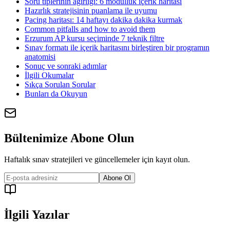
Soru tiplerinin ağırlığı: 6 modüllük içerik haritası
Hazırlık stratejisinin puanlama ile uyumu
Pacing haritası: 14 haftayı dakika dakika kurmak
Common pitfalls and how to avoid them
Erzurum AP kursu seçiminde 7 teknik filtre
Sınav formatı ile içerik haritasını birleştiren bir programın
anatomisi
Sonuç ve sonraki adımlar
İlgili Okumalar
Sıkça Sorulan Sorular
Bunları da Okuyun
Bültenimize Abone Olun
Haftalık sınav stratejileri ve güncellemeler için kayıt olun.
Abone Ol
İlgili Yazılar