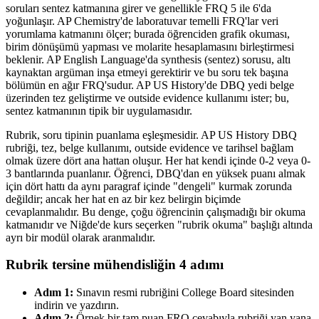
soruları sentez katmanına girer ve genellikle FRQ 5 ile 6'da
yoğunlaşır. AP Chemistry'de laboratuvar temelli FRQ'lar veri
yorumlama katmanını ölçer; burada öğrenciden grafik okuması,
birim dönüşümü yapması ve molarite hesaplamasını birleştirmesi
beklenir. AP English Language'da synthesis (sentez) sorusu, altı
kaynaktan argüman inşa etmeyi gerektirir ve bu soru tek başına
bölümün en ağır FRQ'sudur. AP US History'de DBQ yedi belge
üzerinden tez geliştirme ve outside evidence kullanımı ister; bu,
sentez katmanının tipik bir uygulamasıdır.
Rubrik, soru tipinin puanlama eşleşmesidir. AP US History DBQ
rubriği, tez, belge kullanımı, outside evidence ve tarihsel bağlam
olmak üzere dört ana hattan oluşur. Her hat kendi içinde 0-2 veya 0-
3 bantlarında puanlanır. Öğrenci, DBQ'dan en yüksek puanı almak
için dört hattı da aynı paragraf içinde "dengeli" kurmak zorunda
değildir; ancak her hat en az bir kez belirgin biçimde
cevaplanmalıdır. Bu denge, çoğu öğrencinin çalışmadığı bir okuma
katmanıdır ve Niğde'de kurs seçerken "rubrik okuma" başlığı altında
ayrı bir modül olarak aranmalıdır.
Rubrik tersine mühendisliğin 4 adımı
Adım 1:
Sınavın resmi rubriğini College Board sitesinden
indirin ve yazdırın.
Adım 2:
Örnek bir tam puan FRQ cevabıyla rubriği yan yana