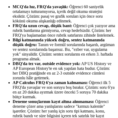
MCQ'da hız, FRQ'da yavaşlık:
Öğrenci 60 saniyelik
ortalamayı tutturamıyorsa, içerik değil okuma stratejisi
eksiktir. Çözüm: pasaj ve grafik soruları için önce soru
kökünü okuma alışkanlığı edinmek.
FRQ'da uzun cevap, düşük bant:
Öğrenci çok yazıyor ama
rubrik bantlarına girmiyorsa, cevap hedefsizdir. Çözüm: her
FRQ'ya başlamadan önce rubrik satırlarını zihinde listelemek.
Bilgi katmanında yüksek doğru, sentez katmanında
düşük doğru:
Tanım ve formül sorularında başarılı, argüman
ve sentez sorularında başarısız. Bu, "ezber var, uygulama
yok" sinyalidir. Çözüm: sentez sorularını en erken 3. haftada
programa almak.
DBQ'da tez var, outside evidence yok:
AP US History ve
AP European History'te en sık yapılan hata budur. Çözüm:
her DBQ pratiğinde en az 2-3 outside evidence cümlesi
zorunlu hâle getirmek.
AP Calculus FRQ 6'ya zaman kalmaması:
Öğrenci ilk 5
FRQ'da yavaşlar ve son soruyu boş bırakır. Çözüm: soru 6'ya
en az 20 dakika ayırmak üzere önceki 5 soruya 70 dakika
bütçe kurmak.
Deneme sonuçlarının kayıt altına alınmaması:
Öğrenci
deneme çözer ama yanlışlarını sadece "kırmızı kalemle"
işaretler. Çözüm: her yanlış için soru tipi katmanı, konu,
rubrik bandı ve süre bilgisini içeren tek satırlık bir kayıt