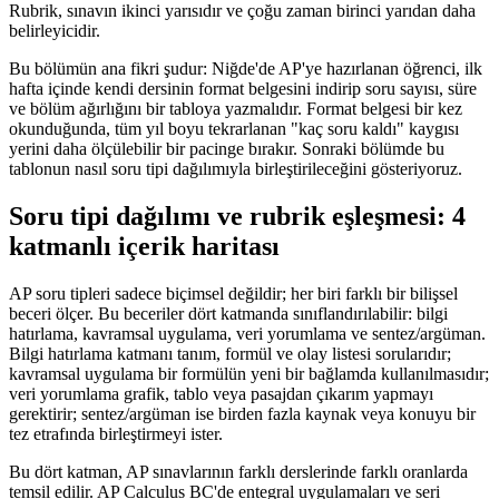
Rubrik, sınavın ikinci yarısıdır ve çoğu zaman birinci yarıdan daha
belirleyicidir.
Bu bölümün ana fikri şudur: Niğde'de AP'ye hazırlanan öğrenci, ilk
hafta içinde kendi dersinin format belgesini indirip soru sayısı, süre
ve bölüm ağırlığını bir tabloya yazmalıdır. Format belgesi bir kez
okunduğunda, tüm yıl boyu tekrarlanan "kaç soru kaldı" kaygısı
yerini daha ölçülebilir bir pacinge bırakır. Sonraki bölümde bu
tablonun nasıl soru tipi dağılımıyla birleştirileceğini gösteriyoruz.
Soru tipi dağılımı ve rubrik eşleşmesi: 4
katmanlı içerik haritası
AP soru tipleri sadece biçimsel değildir; her biri farklı bir bilişsel
beceri ölçer. Bu beceriler dört katmanda sınıflandırılabilir: bilgi
hatırlama, kavramsal uygulama, veri yorumlama ve sentez/argüman.
Bilgi hatırlama katmanı tanım, formül ve olay listesi sorularıdır;
kavramsal uygulama bir formülün yeni bir bağlamda kullanılmasıdır;
veri yorumlama grafik, tablo veya pasajdan çıkarım yapmayı
gerektirir; sentez/argüman ise birden fazla kaynak veya konuyu bir
tez etrafında birleştirmeyi ister.
Bu dört katman, AP sınavlarının farklı derslerinde farklı oranlarda
temsil edilir. AP Calculus BC'de entegral uygulamaları ve seri