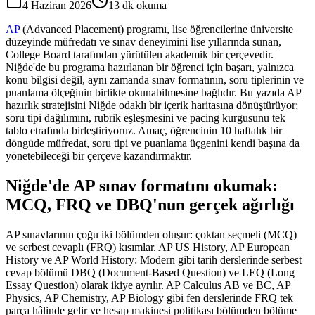
4 Haziran 2026
13
dk okuma
AP
(Advanced Placement) programı, lise öğrencilerine üniversite
düzeyinde müfredatı ve sınav deneyimini lise yıllarında sunan,
College Board tarafından yürütülen akademik bir çerçevedir.
Niğde'de bu programa hazırlanan bir öğrenci için başarı, yalnızca
konu bilgisi değil, aynı zamanda sınav formatının, soru tiplerinin ve
puanlama ölçeğinin birlikte okunabilmesine bağlıdır. Bu yazıda AP
hazırlık stratejisini Niğde odaklı bir içerik haritasına dönüştürüyor;
soru tipi dağılımını, rubrik eşleşmesini ve pacing kurgusunu tek
tablo etrafında birleştiriyoruz. Amaç, öğrencinin 10 haftalık bir
döngüde müfredat, soru tipi ve puanlama üçgenini kendi başına da
yönetebileceği bir çerçeve kazandırmaktır.
Niğde'de AP sınav formatını okumak:
MCQ, FRQ ve DBQ'nun gerçek ağırlığı
AP sınavlarının çoğu iki bölümden oluşur: çoktan seçmeli (MCQ)
ve serbest cevaplı (FRQ) kısımlar. AP US History, AP European
History ve AP World History: Modern gibi tarih derslerinde serbest
cevap bölümü DBQ (Document-Based Question) ve LEQ (Long
Essay Question) olarak ikiye ayrılır. AP Calculus AB ve BC, AP
Physics, AP Chemistry, AP Biology gibi fen derslerinde FRQ tek
parça hâlinde gelir ve hesap makinesi politikası bölümden bölüme