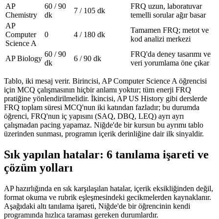
AP
60 / 90
FRQ uzun, laboratuvar
7 / 105 dk
Chemistry
dk
temelli sorular ağır basar
AP
Tamamen FRQ; metot ve
Computer
0
4 / 180 dk
kod analizi merkezi
Science A
60 / 90
FRQ'da deney tasarımı ve
AP Biology
6 / 90 dk
dk
veri yorumlama öne çıkar
Tablo, iki mesaj verir. Birincisi, AP Computer Science A öğrencisi
için MCQ çalışmasının hiçbir anlamı yoktur; tüm enerji FRQ
pratiğine yönlendirilmelidir. İkincisi, AP US History gibi derslerde
FRQ toplam süresi MCQ'nun iki katından fazladır; bu durumda
öğrenci, FRQ'nun iç yapısını (SAQ, DBQ, LEQ) ayrı ayrı
çalışmadan pacing yapamaz. Niğde'de bir kursun bu ayrımı tablo
üzerinden sunması, programın içerik derinliğine dair ilk sinyaldir.
Sık yapılan hatalar: 6 tanılama işareti ve
çözüm yolları
AP hazırlığında en sık karşılaşılan hatalar, içerik eksikliğinden değil,
format okuma ve rubrik eşleşmesindeki gecikmelerden kaynaklanır.
Aşağıdaki altı tanılama işareti, Niğde'de bir öğrencinin kendi
programında hızlıca taraması gereken durumlardır.