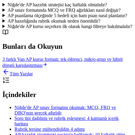
Niğde'de AP hazırlık stratejisi kaç haftalık olmalıdır?
AP sınav formatında MCQ ve FRQ ağırlıkları nasıl değişir?
AP puanlama ölçeğinde 5 hedefi için ham puan nasıl planlanır?
AP hazırlığında rubrik okumak neden önemlidir?
Niğde'de AP kursu seçerken ilk olarak hangi filtreye bakılmalıdır?
Bunları da Okuyun
3 farklı Van AP kursu formatı: tek-öğrenci, mikro-grup ve hibrit
döngü karşılaştırması
Tüm Yazılar
İçindekiler
Niğde'de AP sınav formatını okumak: MCQ, FRQ ve
DBQ'nun gerçek ağırlığı
Soru tipi dağılımı ve rubrik eşleşmesi: 4 katmanlı içerik
haritası
Rubrik tersine mühendisliğin 4 adımı
AP hazırlık stratejisini pacing'e bağlamak: 10 haftalık ritim