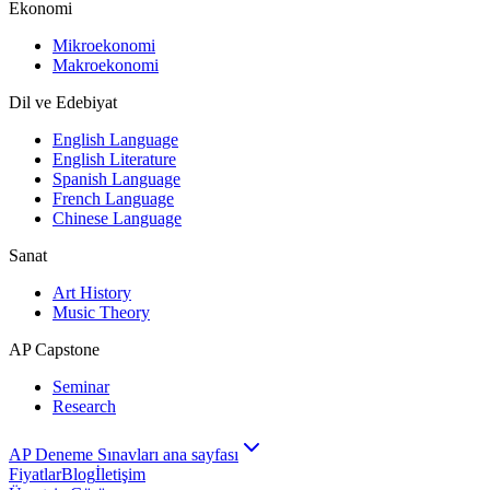
Ekonomi
Mikroekonomi
Makroekonomi
Dil ve Edebiyat
English Language
English Literature
Spanish Language
French Language
Chinese Language
Sanat
Art History
Music Theory
AP Capstone
Seminar
Research
AP Deneme Sınavları ana sayfası
Fiyatlar
Blog
İletişim