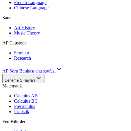
French Language
Chinese Language
Sanat
Art History
Music Theory
AP Capstone
Seminar
Research
AP Soru Bankası ana sayfası
Deneme Sınavları
Matematik
Calculus AB
Calculus BC
Precalculus
İstatistik
Fen Bilimleri