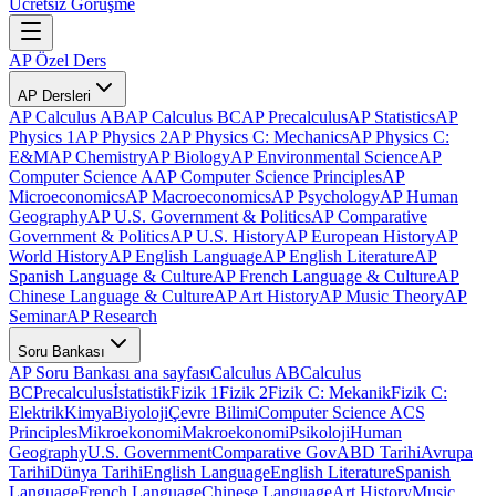
Ücretsiz Görüşme
AP Özel Ders
AP Dersleri
AP Calculus AB
AP Calculus BC
AP Precalculus
AP Statistics
AP
Physics 1
AP Physics 2
AP Physics C: Mechanics
AP Physics C:
E&M
AP Chemistry
AP Biology
AP Environmental Science
AP
Computer Science A
AP Computer Science Principles
AP
Microeconomics
AP Macroeconomics
AP Psychology
AP Human
Geography
AP U.S. Government & Politics
AP Comparative
Government & Politics
AP U.S. History
AP European History
AP
World History
AP English Language
AP English Literature
AP
Spanish Language & Culture
AP French Language & Culture
AP
Chinese Language & Culture
AP Art History
AP Music Theory
AP
Seminar
AP Research
Soru Bankası
AP Soru Bankası ana sayfası
Calculus AB
Calculus
BC
Precalculus
İstatistik
Fizik 1
Fizik 2
Fizik C: Mekanik
Fizik C:
Elektrik
Kimya
Biyoloji
Çevre Bilimi
Computer Science A
CS
Principles
Mikroekonomi
Makroekonomi
Psikoloji
Human
Geography
U.S. Government
Comparative Gov
ABD Tarihi
Avrupa
Tarihi
Dünya Tarihi
English Language
English Literature
Spanish
Language
French Language
Chinese Language
Art History
Music