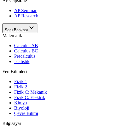
AP Capstone
AP Seminar
AP Research
Soru Bankası
Matematik
Calculus AB
Calculus BC
Precalculus
İstatistik
Fen Bilimleri
Fizik 1
Fizik 2
Fizik C: Mekanik
Fizik C: Elektrik
Kimya
Biyoloji
Çevre Bilimi
Bilgisayar