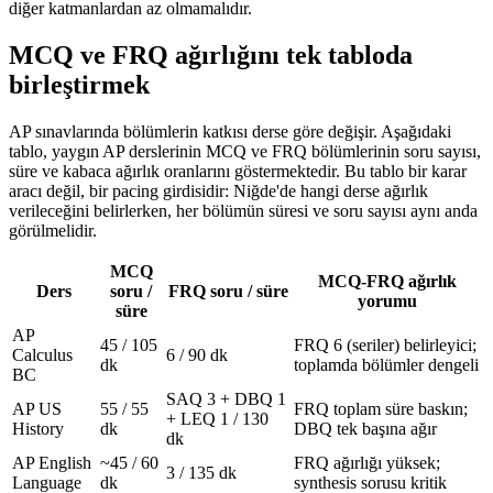
diğer katmanlardan az olmamalıdır.
MCQ ve FRQ ağırlığını tek tabloda
birleştirmek
AP sınavlarında bölümlerin katkısı derse göre değişir. Aşağıdaki
tablo, yaygın AP derslerinin MCQ ve FRQ bölümlerinin soru sayısı,
süre ve kabaca ağırlık oranlarını göstermektedir. Bu tablo bir karar
aracı değil, bir pacing girdisidir: Niğde'de hangi derse ağırlık
verileceğini belirlerken, her bölümün süresi ve soru sayısı aynı anda
görülmelidir.
MCQ
MCQ-FRQ ağırlık
Ders
soru /
FRQ soru / süre
yorumu
süre
AP
45 / 105
FRQ 6 (seriler) belirleyici;
Calculus
6 / 90 dk
dk
toplamda bölümler dengeli
BC
SAQ 3 + DBQ 1
AP US
55 / 55
FRQ toplam süre baskın;
+ LEQ 1 / 130
History
dk
DBQ tek başına ağır
dk
AP English
~45 / 60
FRQ ağırlığı yüksek;
3 / 135 dk
Language
dk
synthesis sorusu kritik