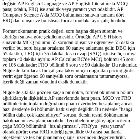
değişir. AP English Language ve AP English Literature'ta MCQ
pasaj odaklı, FRQ ise analitik veya yaratıcı yazı odaklıdır. AP
Computer Science A'da MCQ bulunmaz; sınavın tamamı dört
FRQ'dan oluşur ve bu istisna format mutlaka ayrı çalışılmalıdır.
Format okumanın pratik değeri, soru başına düşen sürenin ve
ağırlığın sınava göre şekillenmesidir. Örneğin AP US History
sınavında MCQ bölümü 55 sorudan oluşur ve öğrenciye 55 dakika
verilir; bu, soru başına ortalama 60 saniye anlamına gelir. DBQ için
55 dakika, LEQ için 35 dakika, kısa cevap (SAQ) için ise üç soruya
toplam 40 dakika ayrılır. AP Calculus BC'de MCQ bölümü 45 soru
ve 105 dakikadır; FRQ bölümü 6 soru ve 90 dakikadır. Bu rakamlar,
Niğde'de kurulacak bir çalışma takvimi için doğrudan pacing girdisi
verir: eğer öğrenci 60 saniyelik soru ortalamasını tutturamıyorsa,
içerik değil zaman yönetimi eksik demektir.
Niğde'de sıklıkla gözden kaçan bir nokta, format okumanın bölüm
ağırlıklarıyla ilişkisidir. AP sınavlarında ham puan, MCQ ve FRQ
bölümlerinin toplam doğru/ham puanı üzerinden hesaplanır; ancak
bazı derslerde iki bölümün katkısı eşit değildir. Bu nedenle "hangi
bölüm daha çok kazandırıyor" sorusu, dersin resmi dökümanına
bakılmadan cevaplanmamalıdır. Tecrübelerime göre, öğrencilerin
çoğu MCQ bölümünü "hız alıştırması", FRQ'yu "yazı yazma"
olarak görür; oysa FRQ rubriği genellikle 0-9 arası bantlarda
ölçeklenir ve tek bir puanlama çizgisi üzerinden değerlendirilir.