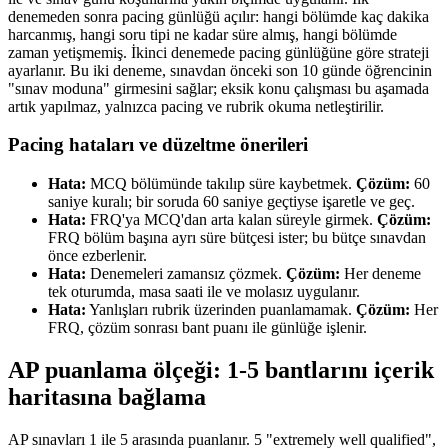
denemeden sonra pacing günlüğü açılır: hangi bölümde kaç dakika
harcanmış, hangi soru tipi ne kadar süre almış, hangi bölümde
zaman yetişmemiş. İkinci denemede pacing günlüğüne göre strateji
ayarlanır. Bu iki deneme, sınavdan önceki son 10 günde öğrencinin
"sınav moduna" girmesini sağlar; eksik konu çalışması bu aşamada
artık yapılmaz, yalnızca pacing ve rubrik okuma netleştirilir.
Pacing hataları ve düzeltme önerileri
Hata:
MCQ bölümünde takılıp süre kaybetmek.
Çözüm:
60
saniye kuralı; bir soruda 60 saniye geçtiyse işaretle ve geç.
Hata:
FRQ'ya MCQ'dan arta kalan süreyle girmek.
Çözüm:
FRQ bölüm başına ayrı süre bütçesi ister; bu bütçe sınavdan
önce ezberlenir.
Hata:
Denemeleri zamansız çözmek.
Çözüm:
Her deneme
tek oturumda, masa saati ile ve molasız uygulanır.
Hata:
Yanlışları rubrik üzerinden puanlamamak.
Çözüm:
Her
FRQ, çözüm sonrası bant puanı ile günlüğe işlenir.
AP puanlama ölçeği: 1-5 bantlarını içerik
haritasına bağlama
AP sınavları 1 ile 5 arasında puanlanır. 5 "extremely well qualified",