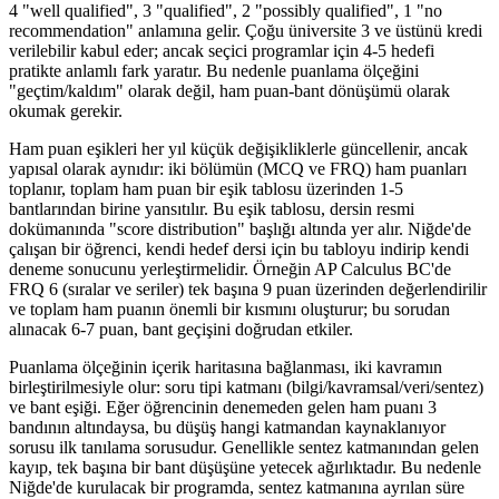
4 "well qualified", 3 "qualified", 2 "possibly qualified", 1 "no
recommendation" anlamına gelir. Çoğu üniversite 3 ve üstünü kredi
verilebilir kabul eder; ancak seçici programlar için 4-5 hedefi
pratikte anlamlı fark yaratır. Bu nedenle puanlama ölçeğini
"geçtim/kaldım" olarak değil, ham puan-bant dönüşümü olarak
okumak gerekir.
Ham puan eşikleri her yıl küçük değişikliklerle güncellenir, ancak
yapısal olarak aynıdır: iki bölümün (MCQ ve FRQ) ham puanları
toplanır, toplam ham puan bir eşik tablosu üzerinden 1-5
bantlarından birine yansıtılır. Bu eşik tablosu, dersin resmi
dokümanında "score distribution" başlığı altında yer alır. Niğde'de
çalışan bir öğrenci, kendi hedef dersi için bu tabloyu indirip kendi
deneme sonucunu yerleştirmelidir. Örneğin AP Calculus BC'de
FRQ 6 (sıralar ve seriler) tek başına 9 puan üzerinden değerlendirilir
ve toplam ham puanın önemli bir kısmını oluşturur; bu sorudan
alınacak 6-7 puan, bant geçişini doğrudan etkiler.
Puanlama ölçeğinin içerik haritasına bağlanması, iki kavramın
birleştirilmesiyle olur: soru tipi katmanı (bilgi/kavramsal/veri/sentez)
ve bant eşiği. Eğer öğrencinin denemeden gelen ham puanı 3
bandının altındaysa, bu düşüş hangi katmandan kaynaklanıyor
sorusu ilk tanılama sorusudur. Genellikle sentez katmanından gelen
kayıp, tek başına bir bant düşüşüne yetecek ağırlıktadır. Bu nedenle
Niğde'de kurulacak bir programda, sentez katmanına ayrılan süre