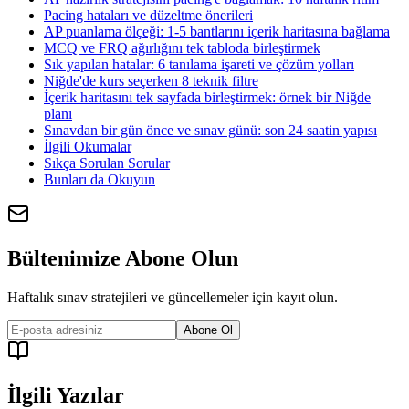
Pacing hataları ve düzeltme önerileri
AP puanlama ölçeği: 1-5 bantlarını içerik haritasına bağlama
MCQ ve FRQ ağırlığını tek tabloda birleştirmek
Sık yapılan hatalar: 6 tanılama işareti ve çözüm yolları
Niğde'de kurs seçerken 8 teknik filtre
İçerik haritasını tek sayfada birleştirmek: örnek bir Niğde
planı
Sınavdan bir gün önce ve sınav günü: son 24 saatin yapısı
İlgili Okumalar
Sıkça Sorulan Sorular
Bunları da Okuyun
Bültenimize Abone Olun
Haftalık sınav stratejileri ve güncellemeler için kayıt olun.
Abone Ol
İlgili Yazılar