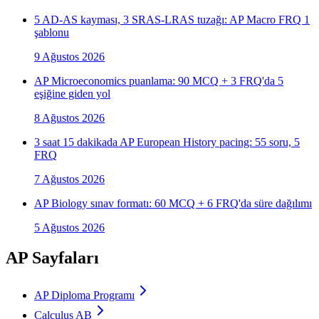
5 AD-AS kayması, 3 SRAS-LRAS tuzağı: AP Macro FRQ 1
şablonu
9 Ağustos 2026
AP Microeconomics puanlama: 90 MCQ + 3 FRQ'da 5
eşiğine giden yol
8 Ağustos 2026
3 saat 15 dakikada AP European History pacing: 55 soru, 5
FRQ
7 Ağustos 2026
AP Biology sınav formatı: 60 MCQ + 6 FRQ'da süre dağılımı
5 Ağustos 2026
AP Sayfaları
AP Diploma Programı
Calculus AB