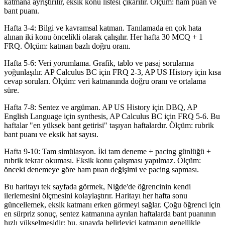
katmana ayrıştırılır, eksik konu listesi çıkarılır. Ölçüm: ham puan ve
bant puanı.
Hafta 3-4: Bilgi ve kavramsal katman. Tanılamada en çok hata
alınan iki konu öncelikli olarak çalışılır. Her hafta 30 MCQ + 1
FRQ. Ölçüm: katman bazlı doğru oranı.
Hafta 5-6: Veri yorumlama. Grafik, tablo ve pasaj sorularına
yoğunlaşılır. AP Calculus BC için FRQ 2-3, AP US History için kısa
cevap soruları. Ölçüm: veri katmanında doğru oranı ve ortalama
süre.
Hafta 7-8: Sentez ve argüman. AP US History için DBQ, AP
English Language için synthesis, AP Calculus BC için FRQ 5-6. Bu
haftalar "en yüksek bant getirisi" taşıyan haftalardır. Ölçüm: rubrik
bant puanı ve eksik hat sayısı.
Hafta 9-10: Tam simülasyon. İki tam deneme + pacing günlüğü +
rubrik tekrar okuması. Eksik konu çalışması yapılmaz. Ölçüm:
önceki denemeye göre ham puan değişimi ve pacing sapması.
Bu haritayı tek sayfada görmek, Niğde'de öğrencinin kendi
ilerlemesini ölçmesini kolaylaştırır. Haritayı her hafta sonu
güncellemek, eksik katmanı erken görmeyi sağlar. Çoğu öğrenci için
en sürpriz sonuç, sentez katmanına ayrılan haftalarda bant puanının
hızlı yükselmesidir; bu, sınavda belirleyici katmanın genellikle