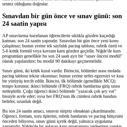
sentez olduğunu doğrular.
Sınavdan bir gün önce ve sınav günü: son
24 saatin yapısı
AP sınavlarına hazırlanan öğrencilerin sıklıkla gözden kaçırdığı
katman, son 24 saatin yapısıdır. Sınavdan bir gün önce yeni konu
çalışılmaz; bunun yerine tek sayfalık pacing tablosu, rubrik özeti ve
5-6 kritik formül veya kavram kartı gözden geçirilir. Niğde'de kurs
programları genellikle bu son 24 saati ayrı bir "sınav öncesi modül"
olarak yapılandırır; bu modül 90 dakikayı geçmemelidir.
Sınav günü, iki kritik kural vardır. Birincisi, bölümler arası molada
pacing tablosu tekrar okunmaz; bunun yerine nefes egzersizi ve kısa
bir yürüyüş tercih edilir. İkincisi, ilk bölümde (genellikle MCQ)
tempo korunur, ikinci bölümde (FRQ) rubrik bantlarına giriş sırası
netleştirilir. Çoğu öğrenci ikinci bölümde "yazacak çok şey var"
hissiyle acele eder; oysa her FRQ'nun ilk cümlesi rubrik bandını
belirler, uzunluk değil.
Bu son 24 saatin amacı, sınavın sürpriz olmaktan çıkarılmasıdır.
Öğrenci, formatı, soru tiplerini, rubrik bantlarını ve pacing bütçesini
önceden biliyorsa, sınav günü içerik değil, yalnızca uygulama
zamanıdır. Niğde'de bu anlayışı kurs programına yerleştiren yapılar,