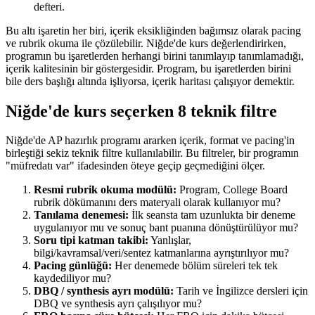
defteri.
Bu altı işaretin her biri, içerik eksikliğinden bağımsız olarak pacing
ve rubrik okuma ile çözülebilir. Niğde'de kurs değerlendirirken,
programın bu işaretlerden herhangi birini tanımlayıp tanımlamadığı,
içerik kalitesinin bir göstergesidir. Program, bu işaretlerden birini
bile ders başlığı altında işliyorsa, içerik haritası çalışıyor demektir.
Niğde'de kurs seçerken 8 teknik filtre
Niğde'de AP hazırlık programı ararken içerik, format ve pacing'in
birleştiği sekiz teknik filtre kullanılabilir. Bu filtreler, bir programın
"müfredatı var" ifadesinden öteye geçip geçmediğini ölçer.
Resmi rubrik okuma modülü:
Program, College Board
rubrik dökümanını ders materyali olarak kullanıyor mu?
Tanılama denemesi:
İlk seansta tam uzunlukta bir deneme
uygulanıyor mu ve sonuç bant puanına dönüştürülüyor mu?
Soru tipi katman takibi:
Yanlışlar,
bilgi/kavramsal/veri/sentez katmanlarına ayrıştırılıyor mu?
Pacing günlüğü:
Her denemede bölüm süreleri tek tek
kaydediliyor mu?
DBQ / synthesis ayrı modülü:
Tarih ve İngilizce dersleri için
DBQ ve synthesis ayrı çalışılıyor mu?