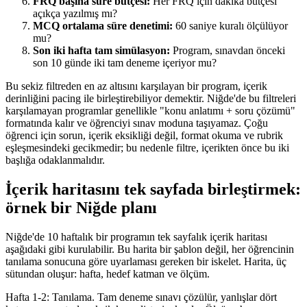
FRQ başına süre bütçesi:
Her FRQ için dakika bütçesi
açıkça yazılmış mı?
MCQ ortalama süre denetimi:
60 saniye kuralı ölçülüyor
mu?
Son iki hafta tam simülasyon:
Program, sınavdan önceki
son 10 günde iki tam deneme içeriyor mu?
Bu sekiz filtreden en az altısını karşılayan bir program, içerik
derinliğini pacing ile birleştirebiliyor demektir. Niğde'de bu filtreleri
karşılamayan programlar genellikle "konu anlatımı + soru çözümü"
formatında kalır ve öğrenciyi sınav moduna taşıyamaz. Çoğu
öğrenci için sorun, içerik eksikliği değil, format okuma ve rubrik
eşleşmesindeki gecikmedir; bu nedenle filtre, içerikten önce bu iki
başlığa odaklanmalıdır.
İçerik haritasını tek sayfada birleştirmek:
örnek bir Niğde planı
Niğde'de 10 haftalık bir programın tek sayfalık içerik haritası
aşağıdaki gibi kurulabilir. Bu harita bir şablon değil, her öğrencinin
tanılama sonucuna göre uyarlaması gereken bir iskelet. Harita, üç
sütundan oluşur: hafta, hedef katman ve ölçüm.
Hafta 1-2: Tanılama. Tam deneme sınavı çözülür, yanlışlar dört