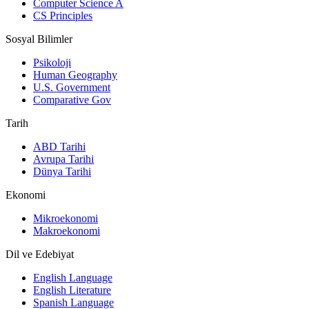
Computer Science A
CS Principles
Sosyal Bilimler
Psikoloji
Human Geography
U.S. Government
Comparative Gov
Tarih
ABD Tarihi
Avrupa Tarihi
Dünya Tarihi
Ekonomi
Mikroekonomi
Makroekonomi
Dil ve Edebiyat
English Language
English Literature
Spanish Language