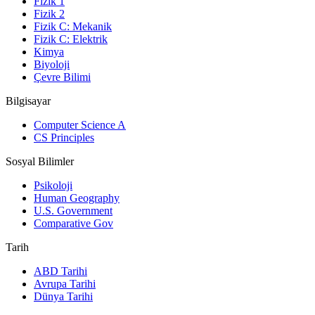
Fizik 1
Fizik 2
Fizik C: Mekanik
Fizik C: Elektrik
Kimya
Biyoloji
Çevre Bilimi
Bilgisayar
Computer Science A
CS Principles
Sosyal Bilimler
Psikoloji
Human Geography
U.S. Government
Comparative Gov
Tarih
ABD Tarihi
Avrupa Tarihi
Dünya Tarihi