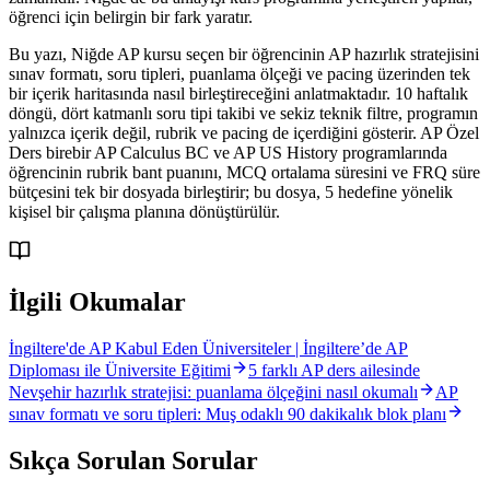
öğrenci için belirgin bir fark yaratır.
Bu yazı, Niğde AP kursu seçen bir öğrencinin AP hazırlık stratejisini
sınav formatı, soru tipleri, puanlama ölçeği ve pacing üzerinden tek
bir içerik haritasında nasıl birleştireceğini anlatmaktadır. 10 haftalık
döngü, dört katmanlı soru tipi takibi ve sekiz teknik filtre, programın
yalnızca içerik değil, rubrik ve pacing de içerdiğini gösterir. AP Özel
Ders birebir AP Calculus BC ve AP US History programlarında
öğrencinin rubrik bant puanını, MCQ ortalama süresini ve FRQ süre
bütçesini tek bir dosyada birleştirir; bu dosya, 5 hedefine yönelik
kişisel bir çalışma planına dönüştürülür.
İlgili Okumalar
İngiltere'de AP Kabul Eden Üniversiteler | İngiltere’de AP
Diploması ile Üniversite Eğitimi
5 farklı AP ders ailesinde
Nevşehir hazırlık stratejisi: puanlama ölçeğini nasıl okumalı
AP
sınav formatı ve soru tipleri: Muş odaklı 90 dakikalık blok planı
Sıkça Sorulan Sorular