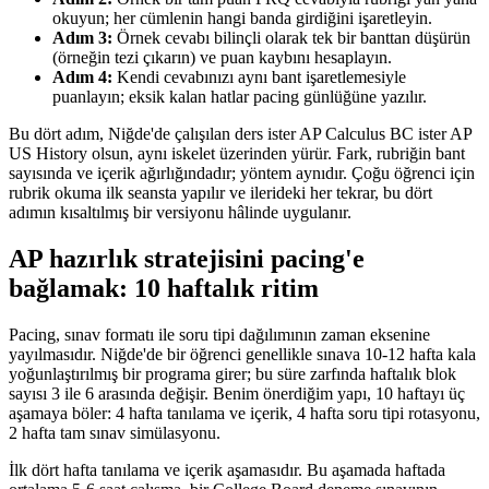
okuyun; her cümlenin hangi banda girdiğini işaretleyin.
Adım 3:
Örnek cevabı bilinçli olarak tek bir banttan düşürün
(örneğin tezi çıkarın) ve puan kaybını hesaplayın.
Adım 4:
Kendi cevabınızı aynı bant işaretlemesiyle
puanlayın; eksik kalan hatlar pacing günlüğüne yazılır.
Bu dört adım, Niğde'de çalışılan ders ister AP Calculus BC ister AP
US History olsun, aynı iskelet üzerinden yürür. Fark, rubriğin bant
sayısında ve içerik ağırlığındadır; yöntem aynıdır. Çoğu öğrenci için
rubrik okuma ilk seansta yapılır ve ilerideki her tekrar, bu dört
adımın kısaltılmış bir versiyonu hâlinde uygulanır.
AP hazırlık stratejisini pacing'e
bağlamak: 10 haftalık ritim
Pacing, sınav formatı ile soru tipi dağılımının zaman eksenine
yayılmasıdır. Niğde'de bir öğrenci genellikle sınava 10-12 hafta kala
yoğunlaştırılmış bir programa girer; bu süre zarfında haftalık blok
sayısı 3 ile 6 arasında değişir. Benim önerdiğim yapı, 10 haftayı üç
aşamaya böler: 4 hafta tanılama ve içerik, 4 hafta soru tipi rotasyonu,
2 hafta tam sınav simülasyonu.
İlk dört hafta tanılama ve içerik aşamasıdır. Bu aşamada haftada