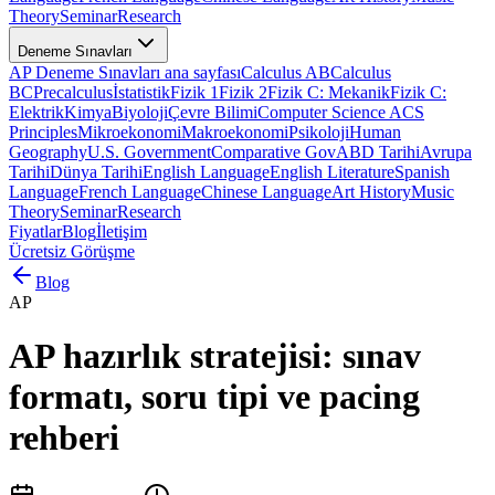
Theory
Seminar
Research
Deneme Sınavları
AP Deneme Sınavları ana sayfası
Calculus AB
Calculus
BC
Precalculus
İstatistik
Fizik 1
Fizik 2
Fizik C: Mekanik
Fizik C:
Elektrik
Kimya
Biyoloji
Çevre Bilimi
Computer Science A
CS
Principles
Mikroekonomi
Makroekonomi
Psikoloji
Human
Geography
U.S. Government
Comparative Gov
ABD Tarihi
Avrupa
Tarihi
Dünya Tarihi
English Language
English Literature
Spanish
Language
French Language
Chinese Language
Art History
Music
Theory
Seminar
Research
Fiyatlar
Blog
İletişim
Ücretsiz Görüşme
Blog
AP
AP hazırlık stratejisi: sınav
formatı, soru tipi ve pacing
rehberi