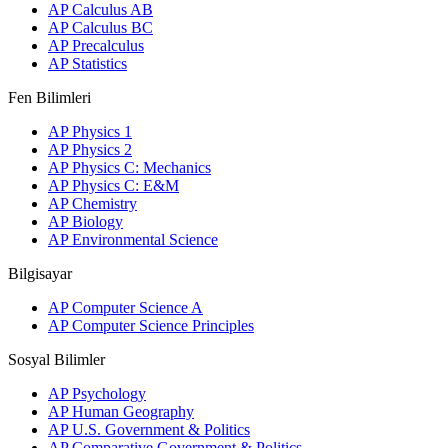
AP Calculus AB
AP Calculus BC
AP Precalculus
AP Statistics
Fen Bilimleri
AP Physics 1
AP Physics 2
AP Physics C: Mechanics
AP Physics C: E&M
AP Chemistry
AP Biology
AP Environmental Science
Bilgisayar
AP Computer Science A
AP Computer Science Principles
Sosyal Bilimler
AP Psychology
AP Human Geography
AP U.S. Government & Politics
AP Comparative Government & Politics