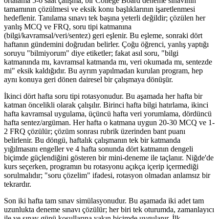
ortalama 5-6 saat çalışma, bir College Board deneme sınavının
tamamının çözülmesi ve eksik konu başlıklarının işaretlenmesi
hedeflenir. Tanılama sınavı tek başına yeterli değildir; çözülen her
yanlış MCQ ve FRQ, soru tipi katmanına
(bilgi/kavramsal/veri/sentez) geri eşlenir. Bu eşleme, sonraki dört
haftanın gündemini doğrudan belirler. Çoğu öğrenci, yanlış yaptığı
soruyu "bilmiyorum" diye etiketler; fakat asıl soru, "bilgi
katmanında mı, kavramsal katmanda mı, veri okumada mı, sentezde
mi" eksik kaldığıdır. Bu ayrım yapılmadan kurulan program, hep
aynı konuya geri dönen dairesel bir çalışmaya dönüşür.
İkinci dört hafta soru tipi rotasyonudur. Bu aşamada her hafta bir
katman öncelikli olarak çalışılır. Birinci hafta bilgi hatırlama, ikinci
hafta kavramsal uygulama, üçüncü hafta veri yorumlama, dördüncü
hafta sentez/argüman. Her hafta o katmana uygun 20-30 MCQ ve 1-
2 FRQ çözülür; çözüm sonrası rubrik üzerinden bant puanı
belirlenir. Bu döngü, haftalık çalışmanın tek bir katmanda
yığılmasını engeller ve 4 hafta sonunda dört katmanın dengeli
biçimde güçlendiğini gösteren bir mini-deneme ile taçlanır. Niğde'de
kurs seçerken, programın bu rotasyonu açıkça içerip içermediği
sorulmalıdır; "soru çözelim" ifadesi, rotasyon olmadan anlamsız bir
tekrardır.
Son iki hafta tam sınav simülasyonudur. Bu aşamada iki adet tam
uzunlukta deneme sınavı çözülür; her biri tek oturumda, zamanlayıcı
ile ve sınav günü koşullarına yakın biçimde uygulanır. İlk