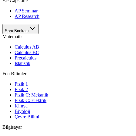
AP Capstone
AP Seminar
AP Research
Soru Bankası
Matematik
Calculus AB
Calculus BC
Precalculus
İstatistik
Fen Bilimleri
Fizik 1
Fizik 2
Fizik C: Mekanik
Fizik C: Elektrik
Kimya
Biyoloji
Çevre Bilimi
Bilgisayar