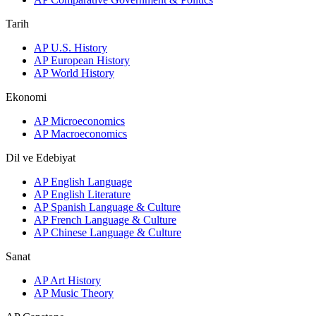
Tarih
AP U.S. History
AP European History
AP World History
Ekonomi
AP Microeconomics
AP Macroeconomics
Dil ve Edebiyat
AP English Language
AP English Literature
AP Spanish Language & Culture
AP French Language & Culture
AP Chinese Language & Culture
Sanat
AP Art History
AP Music Theory