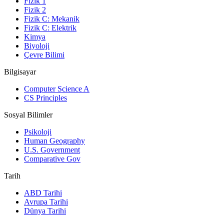
Fizik 1
Fizik 2
Fizik C: Mekanik
Fizik C: Elektrik
Kimya
Biyoloji
Çevre Bilimi
Bilgisayar
Computer Science A
CS Principles
Sosyal Bilimler
Psikoloji
Human Geography
U.S. Government
Comparative Gov
Tarih
ABD Tarihi
Avrupa Tarihi
Dünya Tarihi