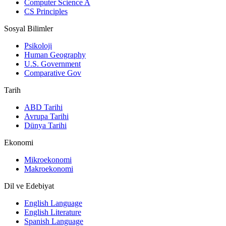
Computer Science A
CS Principles
Sosyal Bilimler
Psikoloji
Human Geography
U.S. Government
Comparative Gov
Tarih
ABD Tarihi
Avrupa Tarihi
Dünya Tarihi
Ekonomi
Mikroekonomi
Makroekonomi
Dil ve Edebiyat
English Language
English Literature
Spanish Language