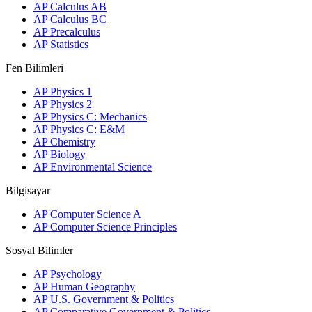
AP Calculus AB
AP Calculus BC
AP Precalculus
AP Statistics
Fen Bilimleri
AP Physics 1
AP Physics 2
AP Physics C: Mechanics
AP Physics C: E&M
AP Chemistry
AP Biology
AP Environmental Science
Bilgisayar
AP Computer Science A
AP Computer Science Principles
Sosyal Bilimler
AP Psychology
AP Human Geography
AP U.S. Government & Politics
AP Comparative Government & Politics