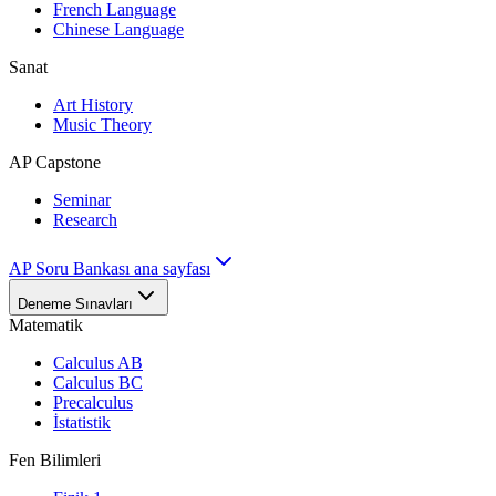
French Language
Chinese Language
Sanat
Art History
Music Theory
AP Capstone
Seminar
Research
AP Soru Bankası ana sayfası
Deneme Sınavları
Matematik
Calculus AB
Calculus BC
Precalculus
İstatistik
Fen Bilimleri