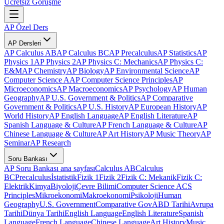
Ücretsiz Görüşme
AP Özel Ders
AP Dersleri
AP Calculus AB
AP Calculus BC
AP Precalculus
AP Statistics
AP
Physics 1
AP Physics 2
AP Physics C: Mechanics
AP Physics C:
E&M
AP Chemistry
AP Biology
AP Environmental Science
AP
Computer Science A
AP Computer Science Principles
AP
Microeconomics
AP Macroeconomics
AP Psychology
AP Human
Geography
AP U.S. Government & Politics
AP Comparative
Government & Politics
AP U.S. History
AP European History
AP
World History
AP English Language
AP English Literature
AP
Spanish Language & Culture
AP French Language & Culture
AP
Chinese Language & Culture
AP Art History
AP Music Theory
AP
Seminar
AP Research
Soru Bankası
AP Soru Bankası ana sayfası
Calculus AB
Calculus
BC
Precalculus
İstatistik
Fizik 1
Fizik 2
Fizik C: Mekanik
Fizik C:
Elektrik
Kimya
Biyoloji
Çevre Bilimi
Computer Science A
CS
Principles
Mikroekonomi
Makroekonomi
Psikoloji
Human
Geography
U.S. Government
Comparative Gov
ABD Tarihi
Avrupa
Tarihi
Dünya Tarihi
English Language
English Literature
Spanish
Language
French Language
Chinese Language
Art History
Music