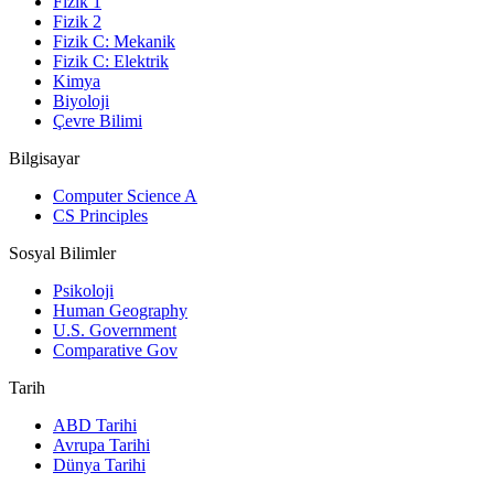
Fizik 1
Fizik 2
Fizik C: Mekanik
Fizik C: Elektrik
Kimya
Biyoloji
Çevre Bilimi
Bilgisayar
Computer Science A
CS Principles
Sosyal Bilimler
Psikoloji
Human Geography
U.S. Government
Comparative Gov
Tarih
ABD Tarihi
Avrupa Tarihi
Dünya Tarihi