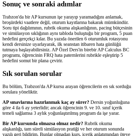
Sonuç ve sonraki adımlar
Trabzon'da bir AP kursunun işe yarayıp yaramadığını anlamak,
broşürdeki vaatlere değil, oturum kayıtlarına bakarak mümkündür.
Soru tipi dağılımının, rubrik okuma alışkanlığının, pacing bütçesinin
ve simülasyon sıklığının aynı tabloda buluştuğu bir program, 5 puan
hedefini gerçekçi kılar. Bu yazıda önerilen 6 oturumluk rotasyonu
kendi dersinize uyarlayarak, ilk seanstan itibaren hata günlüğü
tutmaya başlayabilirsiniz. AP Özel Ders'in birebir AP Calculus BC
programı, öğrencinin FRQ hata paternlerini rubrikle eşleştirip 5
hedefini somut bir plana çevirir.
Sık sorulan sorular
Bu bölüm, Trabzon'da AP kursu arayan öğrencilerin en sık sorduğu
sorulara yöneliktir.
AP sınavlarına hazırlanmak kaç ay sürer?
Dersin yoğunluğuna
göre 4 ila 6 ay yeterlidir; ancak öğrencinin 9. ve 10. sınıf içerik
temeli sağlamsa 3 aylık yoğunlaştırılmış program da işe yarar.
Bir AP kursunda olmazsa olmaz nedir?
Rubrik okuma
alışkanlığı, tam süreli simülasyon pratiği ve her oturum sonunda
yazılı geri bildirim. Bunlar olmadan kurs, içerik anlatımından öteye