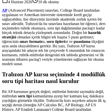
4 Haziran 2026
10
dk okuma
AP
(Advanced Placement) sınavları, College Board tarafından
uygulanan ve Amerikan üniversite sisteminde kredi geçişi
sağlayabilen, lise düzeyinin üzerinde akademik zorluk içeren bir
sınav ailesidir. Trabzon'da bu sınavlara hazırlanan bir öğrenci, ders
seçiminden rubrik okumaya, soru tipi dağılımından pacing'e kadar
birçok teknik detayla yüzleşmek zorundadır. Doğru bir
hazırlık
stratejisi
olmadan içerik bilgisi tek başına 5 puan getirmez;
öğrencinin
sınav formatı
nı,
soru tipleri
ni ve
puanlama
ölçeğini
aynı anda okuyabilmesi gerekir. Bu yazı, Trabzon AP kursu
arayışındaki bir adayın tek bir çerçevede 6 oturumluk bir rotasyon
kurmasını, rubrik-müfredat dengesini tek tabloda görmesini ve ilk
seanstan itibaren pacing'i veriyle yönetmesini sağlayan bir okuma
modeli sunar.
Trabzon AP kursu seçiminde 4 modüllük
soru tipi haritası nasıl kurulur
Bir AP kursunun gerçek değeri, müfredat listesini saymakla değil,
müfredatı
soru tipi
katmanlarına ayırıp her katmanı kaç dakikaya
yaydığını görmekle ölçülür. Trabzon'da kurs seçerken adayın ilk iş,
seçtiği dersin (örneğin AP Calculus BC, AP Biology, AP US
History, AP English Language) College Board tarafından