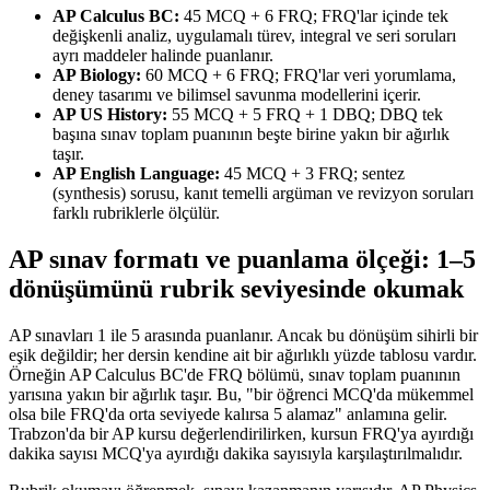
AP Calculus BC:
45 MCQ + 6 FRQ; FRQ'lar içinde tek
değişkenli analiz, uygulamalı türev, integral ve seri soruları
ayrı maddeler halinde puanlanır.
AP Biology:
60 MCQ + 6 FRQ; FRQ'lar veri yorumlama,
deney tasarımı ve bilimsel savunma modellerini içerir.
AP US History:
55 MCQ + 5 FRQ + 1 DBQ; DBQ tek
başına sınav toplam puanının beşte birine yakın bir ağırlık
taşır.
AP English Language:
45 MCQ + 3 FRQ; sentez
(synthesis) sorusu, kanıt temelli argüman ve revizyon soruları
farklı rubriklerle ölçülür.
AP sınav formatı ve puanlama ölçeği: 1–5
dönüşümünü rubrik seviyesinde okumak
AP sınavları 1 ile 5 arasında puanlanır. Ancak bu dönüşüm sihirli bir
eşik değildir; her dersin kendine ait bir ağırlıklı yüzde tablosu vardır.
Örneğin AP Calculus BC'de FRQ bölümü, sınav toplam puanının
yarısına yakın bir ağırlık taşır. Bu, "bir öğrenci MCQ'da mükemmel
olsa bile FRQ'da orta seviyede kalırsa 5 alamaz" anlamına gelir.
Trabzon'da bir AP kursu değerlendirilirken, kursun FRQ'ya ayırdığı
dakika sayısı MCQ'ya ayırdığı dakika sayısıyla karşılaştırılmalıdır.