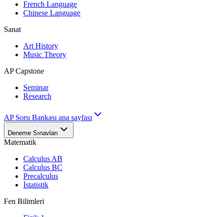
French Language
Chinese Language
Sanat
Art History
Music Theory
AP Capstone
Seminar
Research
AP Soru Bankası ana sayfası
Deneme Sınavları
Matematik
Calculus AB
Calculus BC
Precalculus
İstatistik
Fen Bilimleri