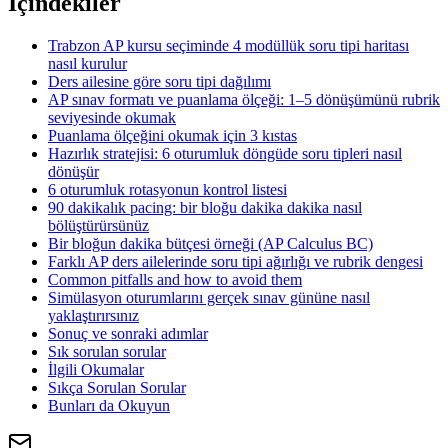
İçindekiler
Trabzon AP kursu seçiminde 4 modüllük soru tipi haritası
nasıl kurulur
Ders ailesine göre soru tipi dağılımı
AP sınav formatı ve puanlama ölçeği: 1–5 dönüşümünü rubrik
seviyesinde okumak
Puanlama ölçeğini okumak için 3 kıstas
Hazırlık stratejisi: 6 oturumluk döngüde soru tipleri nasıl
dönüşür
6 oturumluk rotasyonun kontrol listesi
90 dakikalık pacing: bir bloğu dakika dakika nasıl
bölüştürürsünüz
Bir bloğun dakika bütçesi örneği (AP Calculus BC)
Farklı AP ders ailelerinde soru tipi ağırlığı ve rubrik dengesi
Common pitfalls and how to avoid them
Simülasyon oturumlarını gerçek sınav gününe nasıl
yaklaştırırsınız
Sonuç ve sonraki adımlar
Sık sorulan sorular
İlgili Okumalar
Sıkça Sorulan Sorular
Bunları da Okuyun