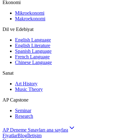
Ekonomi
Mikroekonomi
Makroekonomi
Dil ve Edebiyat
English Language
English Literature
Spanish Language
French Language
Chinese Language
Sanat
Art History
Music Theory
AP Capstone
Seminar
Research
AP Deneme Sınavları ana sayfası
Fiyatlar
Blog
İletişim