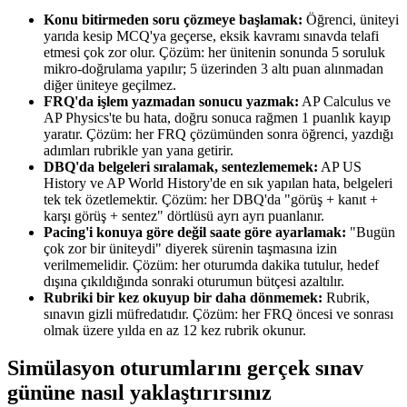
Konu bitirmeden soru çözmeye başlamak:
Öğrenci, üniteyi
yarıda kesip MCQ'ya geçerse, eksik kavramı sınavda telafi
etmesi çok zor olur. Çözüm: her ünitenin sonunda 5 soruluk
mikro-doğrulama yapılır; 5 üzerinden 3 altı puan alınmadan
diğer üniteye geçilmez.
FRQ'da işlem yazmadan sonucu yazmak:
AP Calculus ve
AP Physics'te bu hata, doğru sonuca rağmen 1 puanlık kayıp
yaratır. Çözüm: her FRQ çözümünden sonra öğrenci, yazdığı
adımları rubrikle yan yana getirir.
DBQ'da belgeleri sıralamak, sentezlememek:
AP US
History ve AP World History'de en sık yapılan hata, belgeleri
tek tek özetlemektir. Çözüm: her DBQ'da "görüş + kanıt +
karşı görüş + sentez" dörtlüsü ayrı ayrı puanlanır.
Pacing'i konuya göre değil saate göre ayarlamak:
"Bugün
çok zor bir üniteydi" diyerek sürenin taşmasına izin
verilmemelidir. Çözüm: her oturumda dakika tutulur, hedef
dışına çıkıldığında sonraki oturumun bütçesi azaltılır.
Rubriki bir kez okuyup bir daha dönmemek:
Rubrik,
sınavın gizli müfredatıdır. Çözüm: her FRQ öncesi ve sonrası
olmak üzere yılda en az 12 kez rubrik okunur.
Simülasyon oturumlarını gerçek sınav
gününe nasıl yaklaştırırsınız