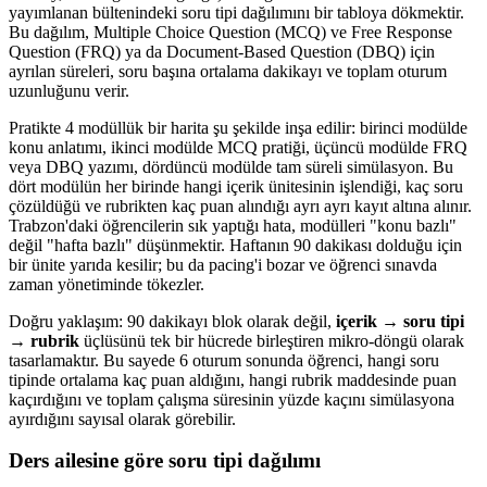
yayımlanan bültenindeki soru tipi dağılımını bir tabloya dökmektir.
Bu dağılım, Multiple Choice Question (MCQ) ve Free Response
Question (FRQ) ya da Document-Based Question (DBQ) için
ayrılan süreleri, soru başına ortalama dakikayı ve toplam oturum
uzunluğunu verir.
Pratikte 4 modüllük bir harita şu şekilde inşa edilir: birinci modülde
konu anlatımı, ikinci modülde MCQ pratiği, üçüncü modülde FRQ
veya DBQ yazımı, dördüncü modülde tam süreli simülasyon. Bu
dört modülün her birinde hangi içerik ünitesinin işlendiği, kaç soru
çözüldüğü ve rubrikten kaç puan alındığı ayrı ayrı kayıt altına alınır.
Trabzon'daki öğrencilerin sık yaptığı hata, modülleri "konu bazlı"
değil "hafta bazlı" düşünmektir. Haftanın 90 dakikası dolduğu için
bir ünite yarıda kesilir; bu da pacing'i bozar ve öğrenci sınavda
zaman yönetiminde tökezler.
Doğru yaklaşım: 90 dakikayı blok olarak değil,
içerik → soru tipi
→ rubrik
üçlüsünü tek bir hücrede birleştiren mikro-döngü olarak
tasarlamaktır. Bu sayede 6 oturum sonunda öğrenci, hangi soru
tipinde ortalama kaç puan aldığını, hangi rubrik maddesinde puan
kaçırdığını ve toplam çalışma süresinin yüzde kaçını simülasyona
ayırdığını sayısal olarak görebilir.
Ders ailesine göre soru tipi dağılımı