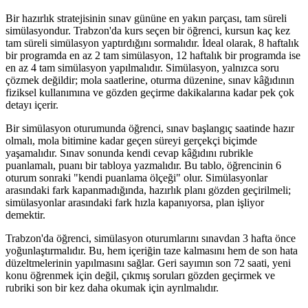
Bir hazırlık stratejisinin sınav gününe en yakın parçası, tam süreli
simülasyondur. Trabzon'da kurs seçen bir öğrenci, kursun kaç kez
tam süreli simülasyon yaptırdığını sormalıdır. İdeal olarak, 8 haftalık
bir programda en az 2 tam simülasyon, 12 haftalık bir programda ise
en az 4 tam simülasyon yapılmalıdır. Simülasyon, yalnızca soru
çözmek değildir; mola saatlerine, oturma düzenine, sınav kâğıdının
fiziksel kullanımına ve gözden geçirme dakikalarına kadar pek çok
detayı içerir.
Bir simülasyon oturumunda öğrenci, sınav başlangıç saatinde hazır
olmalı, mola bitimine kadar geçen süreyi gerçekçi biçimde
yaşamalıdır. Sınav sonunda kendi cevap kâğıdını rubrikle
puanlamalı, puanı bir tabloya yazmalıdır. Bu tablo, öğrencinin 6
oturum sonraki "kendi puanlama ölçeği" olur. Simülasyonlar
arasındaki fark kapanmadığında, hazırlık planı gözden geçirilmeli;
simülasyonlar arasındaki fark hızla kapanıyorsa, plan işliyor
demektir.
Trabzon'da öğrenci, simülasyon oturumlarını sınavdan 3 hafta önce
yoğunlaştırmalıdır. Bu, hem içeriğin taze kalmasını hem de son hata
düzeltmelerinin yapılmasını sağlar. Geri sayımın son 72 saati, yeni
konu öğrenmek için değil, çıkmış soruları gözden geçirmek ve
rubriki son bir kez daha okumak için ayrılmalıdır.