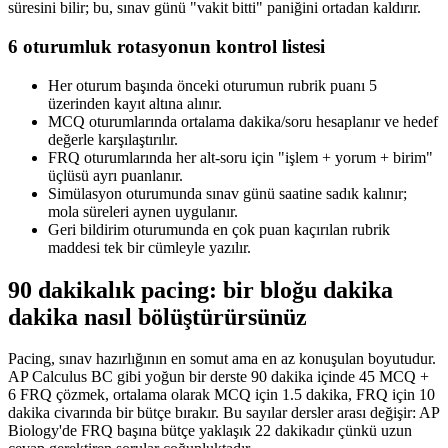
süresini bilir; bu, sınav günü "vakit bitti" paniğini ortadan kaldırır.
6 oturumluk rotasyonun kontrol listesi
Her oturum başında önceki oturumun rubrik puanı 5
üzerinden kayıt altına alınır.
MCQ oturumlarında ortalama dakika/soru hesaplanır ve hedef
değerle karşılaştırılır.
FRQ oturumlarında her alt-soru için "işlem + yorum + birim"
üçlüsü ayrı puanlanır.
Simülasyon oturumunda sınav günü saatine sadık kalınır;
mola süreleri aynen uygulanır.
Geri bildirim oturumunda en çok puan kaçırılan rubrik
maddesi tek bir cümleyle yazılır.
90 dakikalık pacing: bir bloğu dakika
dakika nasıl bölüştürürsünüz
Pacing, sınav hazırlığının en somut ama en az konuşulan boyutudur.
AP Calculus BC gibi yoğun bir derste 90 dakika içinde 45 MCQ +
6 FRQ çözmek, ortalama olarak MCQ için 1.5 dakika, FRQ için 10
dakika civarında bir bütçe bırakır. Bu sayılar dersler arası değişir: AP
Biology'de FRQ başına bütçe yaklaşık 22 dakikadır çünkü uzun