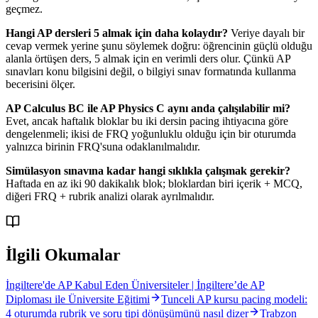
geçmez.
Hangi AP dersleri 5 almak için daha kolaydır?
Veriye dayalı bir
cevap vermek yerine şunu söylemek doğru: öğrencinin güçlü olduğu
alanla örtüşen ders, 5 almak için en verimli ders olur. Çünkü AP
sınavları konu bilgisini değil, o bilgiyi sınav formatında kullanma
becerisini ölçer.
AP Calculus BC ile AP Physics C aynı anda çalışılabilir mi?
Evet, ancak haftalık bloklar bu iki dersin pacing ihtiyacına göre
dengelenmeli; ikisi de FRQ yoğunluklu olduğu için bir oturumda
yalnızca birinin FRQ'suna odaklanılmalıdır.
Simülasyon sınavına kadar hangi sıklıkla çalışmak gerekir?
Haftada en az iki 90 dakikalık blok; bloklardan biri içerik + MCQ,
diğeri FRQ + rubrik analizi olarak ayrılmalıdır.
İlgili Okumalar
İngiltere'de AP Kabul Eden Üniversiteler | İngiltere’de AP
Diploması ile Üniversite Eğitimi
Tunceli AP kursu pacing modeli:
4 oturumda rubrik ve soru tipi dönüşümünü nasıl dizer
Trabzon