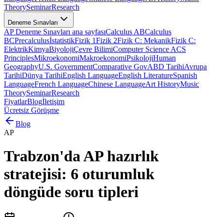
Theory
Seminar
Research
Deneme Sınavları
AP Deneme Sınavları ana sayfası
Calculus AB
Calculus
BC
Precalculus
İstatistik
Fizik 1
Fizik 2
Fizik C: Mekanik
Fizik C:
Elektrik
Kimya
Biyoloji
Çevre Bilimi
Computer Science A
CS
Principles
Mikroekonomi
Makroekonomi
Psikoloji
Human
Geography
U.S. Government
Comparative Gov
ABD Tarihi
Avrupa
Tarihi
Dünya Tarihi
English Language
English Literature
Spanish
Language
French Language
Chinese Language
Art History
Music
Theory
Seminar
Research
Fiyatlar
Blog
İletişim
Ücretsiz Görüşme
Blog
AP
Trabzon'da AP hazırlık
stratejisi: 6 oturumluk
döngüde soru tipleri