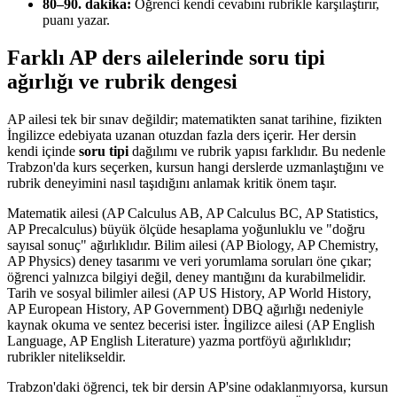
80–90. dakika:
Öğrenci kendi cevabını rubrikle karşılaştırır,
puanı yazar.
Farklı AP ders ailelerinde soru tipi
ağırlığı ve rubrik dengesi
AP ailesi tek bir sınav değildir; matematikten sanat tarihine, fizikten
İngilizce edebiyata uzanan otuzdan fazla ders içerir. Her dersin
kendi içinde
soru tipi
dağılımı ve rubrik yapısı farklıdır. Bu nedenle
Trabzon'da kurs seçerken, kursun hangi derslerde uzmanlaştığını ve
rubrik deneyimini nasıl taşıdığını anlamak kritik önem taşır.
Matematik ailesi (AP Calculus AB, AP Calculus BC, AP Statistics,
AP Precalculus) büyük ölçüde hesaplama yoğunluklu ve "doğru
sayısal sonuç" ağırlıklıdır. Bilim ailesi (AP Biology, AP Chemistry,
AP Physics) deney tasarımı ve veri yorumlama soruları öne çıkar;
öğrenci yalnızca bilgiyi değil, deney mantığını da kurabilmelidir.
Tarih ve sosyal bilimler ailesi (AP US History, AP World History,
AP European History, AP Government) DBQ ağırlığı nedeniyle
kaynak okuma ve sentez becerisi ister. İngilizce ailesi (AP English
Language, AP English Literature) yazma portföyü ağırlıklıdır;
rubrikler nitelikseldir.
Trabzon'daki öğrenci, tek bir dersin AP'sine odaklanmıyorsa, kursun