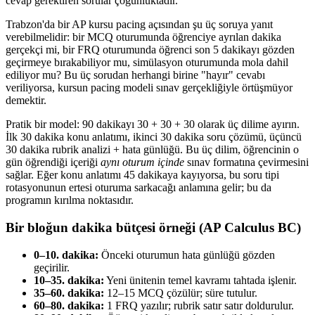
cevap gerektiren sorular çoğunluktadır.
Trabzon'da bir AP kursu pacing açısından şu üç soruya yanıt
verebilmelidir: bir MCQ oturumunda öğrenciye ayrılan dakika
gerçekçi mi, bir FRQ oturumunda öğrenci son 5 dakikayı gözden
geçirmeye bırakabiliyor mu, simülasyon oturumunda mola dahil
ediliyor mu? Bu üç sorudan herhangi birine "hayır" cevabı
veriliyorsa, kursun pacing modeli sınav gerçekliğiyle örtüşmüyor
demektir.
Pratik bir model: 90 dakikayı 30 + 30 + 30 olarak üç dilime ayırın.
İlk 30 dakika konu anlatımı, ikinci 30 dakika soru çözümü, üçüncü
30 dakika rubrik analizi + hata günlüğü. Bu üç dilim, öğrencinin o
gün öğrendiği içeriği
aynı oturum içinde
sınav formatına çevirmesini
sağlar. Eğer konu anlatımı 45 dakikaya kayıyorsa, bu soru tipi
rotasyonunun ertesi oturuma sarkacağı anlamına gelir; bu da
programın kırılma noktasıdır.
Bir bloğun dakika bütçesi örneği (AP Calculus BC)
0–10. dakika:
Önceki oturumun hata günlüğü gözden
geçirilir.
10–35. dakika:
Yeni ünitenin temel kavramı tahtada işlenir.
35–60. dakika:
12–15 MCQ çözülür; süre tutulur.
60–80. dakika:
1 FRQ yazılır; rubrik satır satır doldurulur.