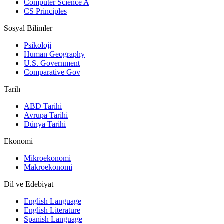
Computer Science A
CS Principles
Sosyal Bilimler
Psikoloji
Human Geography
U.S. Government
Comparative Gov
Tarih
ABD Tarihi
Avrupa Tarihi
Dünya Tarihi
Ekonomi
Mikroekonomi
Makroekonomi
Dil ve Edebiyat
English Language
English Literature
Spanish Language