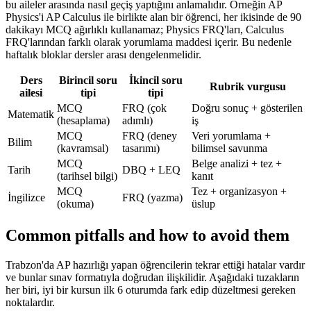
bu aileler arasında nasıl geçiş yaptığını anlamalıdır. Örneğin AP
Physics'i AP Calculus ile birlikte alan bir öğrenci, her ikisinde de 90
dakikayı MCQ ağırlıklı kullanamaz; Physics FRQ'ları, Calculus
FRQ'larından farklı olarak yorumlama maddesi içerir. Bu nedenle
haftalık bloklar dersler arası dengelenmelidir.
Ders
Birincil soru
İkincil soru
Rubrik vurgusu
ailesi
tipi
tipi
MCQ
FRQ (çok
Doğru sonuç + gösterilen
Matematik
(hesaplama)
adımlı)
iş
MCQ
FRQ (deney
Veri yorumlama +
Bilim
(kavramsal)
tasarımı)
bilimsel savunma
MCQ
Belge analizi + tez +
Tarih
DBQ + LEQ
(tarihsel bilgi)
kanıt
MCQ
Tez + organizasyon +
İngilizce
FRQ (yazma)
(okuma)
üslup
Common pitfalls and how to avoid them
Trabzon'da AP hazırlığı yapan öğrencilerin tekrar ettiği hatalar vardır
ve bunlar sınav formatıyla doğrudan ilişkilidir. Aşağıdaki tuzakların
her biri, iyi bir kursun ilk 6 oturumda fark edip düzeltmesi gereken
noktalardır.