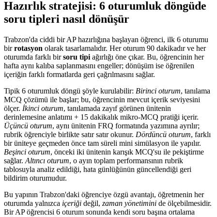
Hazırlık stratejisi: 6 oturumluk döngüde
soru tipleri nasıl dönüşür
Trabzon'da ciddi bir AP hazırlığına başlayan öğrenci, ilk 6 oturumu
bir
rotasyon
olarak tasarlamalıdır. Her oturum 90 dakikadır ve her
oturumda farklı bir
soru tipi
ağırlığı öne çıkar. Bu, öğrencinin her
hafta aynı kalıba saplanmasını engeller; dönüşüm ise öğrenilen
içeriğin farklı formatlarda geri çağrılmasını sağlar.
Tipik 6 oturumluk döngü şöyle kurulabilir:
Birinci oturum
, tanılama
MCQ çözümü ile başlar; bu, öğrencinin mevcut içerik seviyesini
ölçer.
İkinci oturum
, tanılamada zayıf görünen ünitenin
derinlemesine anlatımı + 15 dakikalık mikro-MCQ pratiği içerir.
Üçüncü oturum
, aynı ünitenin FRQ formatında yazımına ayrılır;
rubrik öğrenciyle birlikte satır satır okunur.
Dördüncü oturum
, farklı
bir üniteye geçmeden önce tam süreli mini simülasyon ile yapılır.
Beşinci oturum
, önceki iki ünitenin karışık MCQ'su ile pekiştirme
sağlar.
Altıncı oturum
, o ayın toplam performansının rubrik
tablosuyla analiz edildiği, hata günlüğünün güncellendiği geri
bildirim oturumudur.
Bu yapının Trabzon'daki öğrenciye özgü avantajı, öğretmenin her
oturumda yalnızca
içeriği
değil,
zaman yönetimini
de ölçebilmesidir.
Bir AP öğrencisi 6 oturum sonunda kendi soru başına ortalama