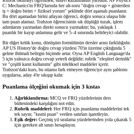
Rubrik okumayı öğrenmek, sınavı kazanmanın yarısıdır. AP Physics
C: Mechanics'in FRQ'larında her alt-soru "doğru cevap + gösterilen
iş + doğru birim + fiziksel yorum" şeklinde dört aşamalı puanlanır.
Bu dört aşamadan birini atlayan öğrenci, doğru sonuca ulaşsa bile
tam puan alamaz. Trabzon öğrencisinin sık düştüğü tuzak, işlem
adımlarını yazmadan direkt sonucu yazmaktır; bu, yaklaşık 1
puanlık bir kayıp anlamına gelir ve 5–4 sınırında belirleyici olabilir.
Bir diğer kritik konu, dönüşüm formülünün dersler arası farklılığıdır.
AP US History'de doğru cevap yüzdesi 70'in üzerine çıktığında 5
gelme ihtimali belirgin biçimde artar. Oysa AP English Language'da
5 için yalnızca doğru cevap yeterli değildir; rubrik "eleştirel derinlik"
ve "çeşitli kanıt kullanımı" gibi niteliksel maddeler içerir.
Trabzon'daki kurs, bu nüansı fark etmeyen öğrenciye aynı şablonu
uygularsa, aday 4'te sıkışıp kalır.
Puanlama ölçeğini okumak için 3 kıstas
Ağırlıklandırma:
MCQ ve FRQ yüzdelerinin ders
bültenindeki karşılığını not edin.
Rubrik maddeleri:
Her FRQ için puanlama maddelerini tek
tek sayın; "kısmi puan" verilen satırları işaretleyin.
Eşik değer:
Geçmiş yıl sıralama yüzdelerinden yola çıkarak 5
için gereken alt sınırı hesaplayın.