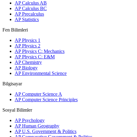
AP Calculus AB
AP Calculus BC
AP Precalculus
AP Statistics
Fen Bilimleri
AP Physics 1
AP Physics 2
AP Physics C: Mechanics
AP Physics C: E&M
AP Chemistry
AP Biology
AP Environmental Science
Bilgisayar
AP Computer Science A
AP Computer Science Principles
Sosyal Bilimler
AP Psychology
AP Human Geography
AP U.S. Government & Politics
AP Comparative Government & Politics