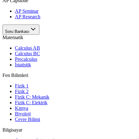
AP Capstone
AP Seminar
AP Research
Soru Bankası
Matematik
Calculus AB
Calculus BC
Precalculus
İstatistik
Fen Bilimleri
Fizik 1
Fizik 2
Fizik C: Mekanik
Fizik C: Elektrik
Kimya
Biyoloji
Çevre Bilimi
Bilgisayar