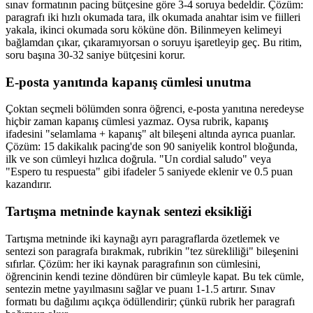
sınav formatının pacing bütçesine göre 3-4 soruya bedeldir. Çözüm:
paragrafı iki hızlı okumada tara, ilk okumada anahtar isim ve fiilleri
yakala, ikinci okumada soru köküne dön. Bilinmeyen kelimeyi
bağlamdan çıkar, çıkaramıyorsan o soruyu işaretleyip geç. Bu ritim,
soru başına 30-32 saniye bütçesini korur.
E-posta yanıtında kapanış cümlesi unutma
Çoktan seçmeli bölümden sonra öğrenci, e-posta yanıtına neredeyse
hiçbir zaman kapanış cümlesi yazmaz. Oysa rubrik, kapanış
ifadesini "selamlama + kapanış" alt bileşeni altında ayrıca puanlar.
Çözüm: 15 dakikalık pacing'de son 90 saniyelik kontrol bloğunda,
ilk ve son cümleyi hızlıca doğrula. "Un cordial saludo" veya
"Espero tu respuesta" gibi ifadeler 5 saniyede eklenir ve 0.5 puan
kazandırır.
Tartışma metninde kaynak sentezi eksikliği
Tartışma metninde iki kaynağı ayrı paragraflarda özetlemek ve
sentezi son paragrafa bırakmak, rubrikin "tez sürekliliği" bileşenini
sıfırlar. Çözüm: her iki kaynak paragrafının son cümlesini,
öğrencinin kendi tezine döndüren bir cümleyle kapat. Bu tek cümle,
sentezin metne yayılmasını sağlar ve puanı 1-1.5 artırır. Sınav
formatı bu dağılımı açıkça ödüllendirir; çünkü rubrik her paragrafı