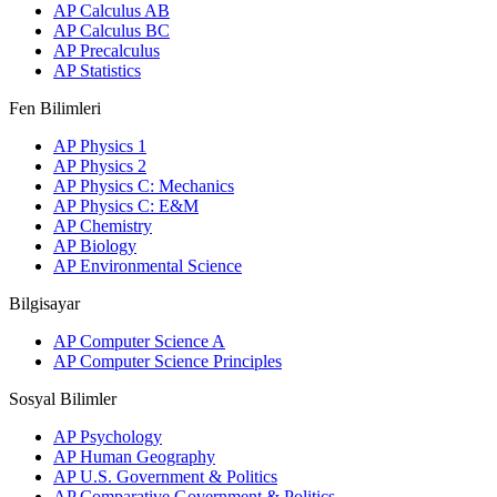
AP Calculus AB
AP Calculus BC
AP Precalculus
AP Statistics
Fen Bilimleri
AP Physics 1
AP Physics 2
AP Physics C: Mechanics
AP Physics C: E&M
AP Chemistry
AP Biology
AP Environmental Science
Bilgisayar
AP Computer Science A
AP Computer Science Principles
Sosyal Bilimler
AP Psychology
AP Human Geography
AP U.S. Government & Politics
AP Comparative Government & Politics