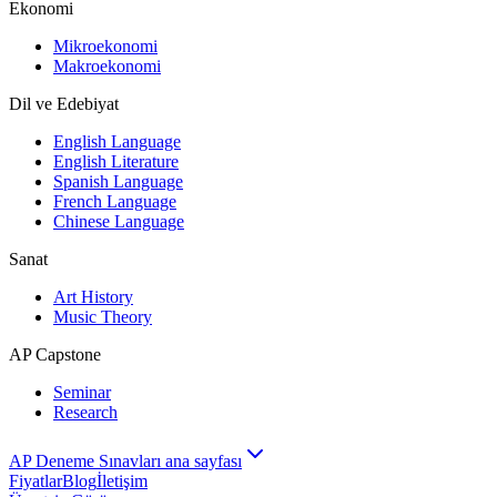
Ekonomi
Mikroekonomi
Makroekonomi
Dil ve Edebiyat
English Language
English Literature
Spanish Language
French Language
Chinese Language
Sanat
Art History
Music Theory
AP Capstone
Seminar
Research
AP Deneme Sınavları ana sayfası
Fiyatlar
Blog
İletişim