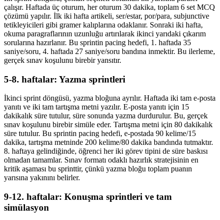
çalışır. Haftada üç oturum, her oturum 30 dakika, toplam 6 set MCQ
çözümü yapılır. İlk iki hafta artikeli, ser/estar, por/para, subjunctive
tetikleyicileri gibi gramer kalıplarına odaklanır. Sonraki iki hafta,
okuma paragraflarının uzunluğu artırılarak ikinci yarıdaki çıkarım
sorularına hazırlanır. Bu sprintin pacing hedefi, 1. haftada 35
saniye/soru, 4. haftada 27 saniye/soru bandına inmektir. Bu ilerleme,
gerçek sınav koşulunu birebir yansıtır.
5-8. haftalar: Yazma sprintleri
İkinci sprint döngüsü, yazma bloğuna ayrılır. Haftada iki tam e-posta
yanıtı ve iki tam tartışma metni yazılır. E-posta yanıtı için 15
dakikalık süre tutulur, süre sonunda yazma durdurulur. Bu, gerçek
sınav koşulunu birebir simüle eder. Tartışma metni için 80 dakikalık
süre tutulur. Bu sprintin pacing hedefi, e-postada 90 kelime/15
dakika, tartışma metninde 200 kelime/80 dakika bandında tutmaktır.
8. haftaya gelindiğinde, öğrenci her iki görev tipini de süre baskısı
olmadan tamamlar. Sınav formatı odaklı hazırlık stratejisinin en
kritik aşaması bu sprinttir, çünkü yazma bloğu toplam puanın
yarısına yakınını belirler.
9-12. haftalar: Konuşma sprintleri ve tam
simülasyon