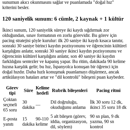
sunumun akıcı okunmasını sağlar ve puanlamada "doğal hız"
kriterini besler.
120 saniyelik sunum: 6 cümle, 2 kaynak + 1 kültür
İkinci sunum, 120 saniyelik süreye iki kaydı sığdırmak zor
olduğundan, sınav formatının en zorlu görevidir. Bu görev için
pacing stratejisi şöyle kurulur: ilk 20 saniye iki kaydı kısaca tanıtır,
sonraki 30 saniye birinci kaydın pozisyonunu ve öğrencinin kültürel
karşılığını anlatır, sonraki 30 saniye ikinci kaydın pozisyonunu ve
öğrencinin kültürel karşılığını anlatır, son 40 saniye iki kaydın
farklılığını sentezler ve kapanış yapar. Bu ritim, dakikada 90 kelime
hızına karşılık gelir; bu hız, İspanyolca konuşan bir öğrenci için
doğal hızdır. Daha hızlı konuşmak puanlamayı düşürmez, ancak
artikülasyon hataları artar ve "dil kontrolü" bileşeni puan kaybeder.
Görev
Kelime
Süre
Rubrik bileşenleri
Pacing ritmi
tipi
hedefi
Çoktan
30
Dil doğruluğu,
İlk 30 soru 12 dk,
seçmeli
—
dakika
okuduğunu anlama
ikinci 35 soru 18 dk
65 soru
5 alt bileşen (görev,
90 sn plan, 9 dk
E-posta
15
90-110
iddia, organizasyon,
yazma, 90 sn
yanıtı
dakika
kelime
dil, söylem)
kontrol