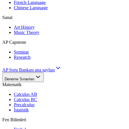
French Language
Chinese Language
Sanat
Art History
Music Theory
AP Capstone
Seminar
Research
AP Soru Bankası ana sayfası
Deneme Sınavları
Matematik
Calculus AB
Calculus BC
Precalculus
İstatistik
Fen Bilimleri