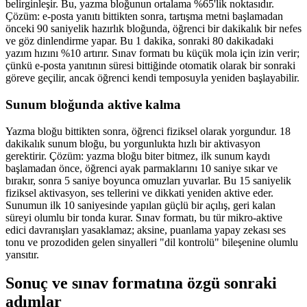
belirginleşir. Bu, yazma bloğunun ortalama %65'lik noktasıdır.
Çözüm: e-posta yanıtı bittikten sonra, tartışma metni başlamadan
önceki 90 saniyelik hazırlık bloğunda, öğrenci bir dakikalık bir nefes
ve göz dinlendirme yapar. Bu 1 dakika, sonraki 80 dakikadaki
yazım hızını %10 artırır. Sınav formatı bu küçük mola için izin verir;
çünkü e-posta yanıtının süresi bittiğinde otomatik olarak bir sonraki
göreve geçilir, ancak öğrenci kendi temposuyla yeniden başlayabilir.
Sunum bloğunda aktive kalma
Yazma bloğu bittikten sonra, öğrenci fiziksel olarak yorgundur. 18
dakikalık sunum bloğu, bu yorgunlukta hızlı bir aktivasyon
gerektirir. Çözüm: yazma bloğu biter bitmez, ilk sunum kaydı
başlamadan önce, öğrenci ayak parmaklarını 10 saniye sıkar ve
bırakır, sonra 5 saniye boyunca omuzları yuvarlar. Bu 15 saniyelik
fiziksel aktivasyon, ses tellerini ve dikkati yeniden aktive eder.
Sunumun ilk 10 saniyesinde yapılan güçlü bir açılış, geri kalan
süreyi olumlu bir tonda kurar. Sınav formatı, bu tür mikro-aktive
edici davranışları yasaklamaz; aksine, puanlama yapay zekası ses
tonu ve prozodiden gelen sinyalleri "dil kontrolü" bileşenine olumlu
yansıtır.
Sonuç ve sınav formatına özgü sonraki
adımlar