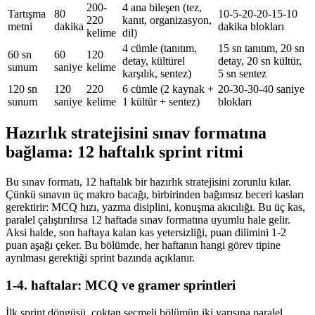
200-
4 ana bileşen (tez,
Tartışma
80
10-5-20-20-15-10
220
kanıt, organizasyon,
metni
dakika
dakika blokları
kelime
dil)
4 cümle (tanıtım,
15 sn tanıtım, 20 sn
60 sn
60
120
detay, kültürel
detay, 20 sn kültür,
sunum
saniye
kelime
karşılık, sentez)
5 sn sentez
120 sn
120
220
6 cümle (2 kaynak +
20-30-30-40 saniye
sunum
saniye
kelime
1 kültür + sentez)
blokları
Hazırlık stratejisini sınav formatına
bağlama: 12 haftalık sprint ritmi
Bu sınav formatı, 12 haftalık bir hazırlık stratejisini zorunlu kılar.
Çünkü sınavın üç makro bacağı, birbirinden bağımsız beceri kasları
gerektirir: MCQ hızı, yazma disiplini, konuşma akıcılığı. Bu üç kas,
paralel çalıştırılırsa 12 haftada sınav formatına uyumlu hale gelir.
Aksi halde, son haftaya kalan kas yetersizliği, puan dilimini 1-2
puan aşağı çeker. Bu bölümde, her haftanın hangi görev tipine
ayrılması gerektiği sprint bazında açıklanır.
1-4. haftalar: MCQ ve gramer sprintleri
İlk sprint döngüsü, çoktan seçmeli bölümün iki yarısına paralel