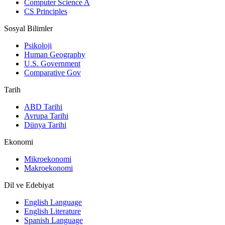
Computer Science A
CS Principles
Sosyal Bilimler
Psikoloji
Human Geography
U.S. Government
Comparative Gov
Tarih
ABD Tarihi
Avrupa Tarihi
Dünya Tarihi
Ekonomi
Mikroekonomi
Makroekonomi
Dil ve Edebiyat
English Language
English Literature
Spanish Language