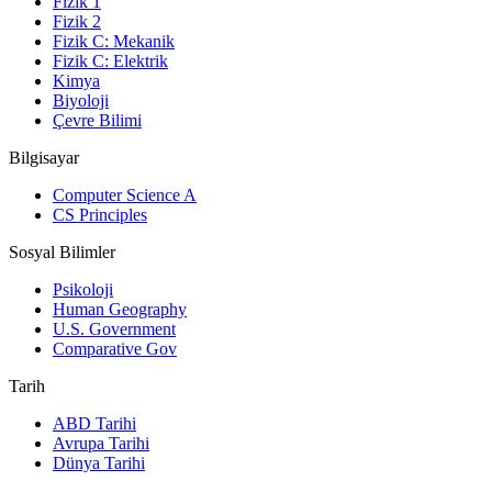
Fizik 1
Fizik 2
Fizik C: Mekanik
Fizik C: Elektrik
Kimya
Biyoloji
Çevre Bilimi
Bilgisayar
Computer Science A
CS Principles
Sosyal Bilimler
Psikoloji
Human Geography
U.S. Government
Comparative Gov
Tarih
ABD Tarihi
Avrupa Tarihi
Dünya Tarihi