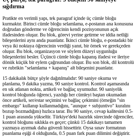
sığdırma
Pratikte en verimli yapı, tek paragraf içinde üç cümle bloğu
kurmaktır. Birinci cümle bloğu selamlama, e-postanın ana konusuna
doğrudan gönderme ve öğrencinin kendi pozisyonunun açık
ifadesinden oluşur. Bu blok, görevi yerine getirme ve iddia netliği
bileşenlerini aynı anda puanlatır. İkinci cümle bloğu, e-postadaki bir
veya iki noktaya öğrencinin verdiği yanıt, bir örnek ve gerekçeden
oluşur. Bu blok, organizasyon ve söylem düzeyi uygunluğu
bileşenlerini besler. Üçüncü cümle bloğu kapanış ifadesi ve ileriye
dönük küçük bir eylem çağrısından oluşur. Bu son blok, dil kontrolü
ve rubrikin "selamlama + kapanış" alt bileşenini puanlatır.
15 dakikalık bütçe şöyle dağıtılmalıdır: 90 saniye okuma ve
planlama, 9 dakika yazma, 90 saniye kontrol. Kontrol aşamasında
en sık atlanan nokta, artikeli ve bağlaç uyumudur. 90 saniyelik
kontrol bloğunda öğrenci, yazdığı her cümleyi baştan okumadan
önce artikeli, ser/estar seçimini ve bağlaç çekimini (örneğin "sin
embargo" kullanıp kullanmadığını, "aunque + subjuntivo" kuralını
bozup bozmadığını) hızlıca tarar. Bu 90 saniye, cevap kalitesini 0.5-
1 puan arasında yükseltir. Türkiye'deki hazırlık sürecinde öğrenciler,
kontrol bloğunu sıklıkla es geçer; çünkü 15 dakikayı tamamen
yazmaya ayırmak daha güvenli hissettirir. Oysa sınav formatının
puanlama eşiği 4 olduğunda, 0.5 puan fark puan dilimini değiştirir.