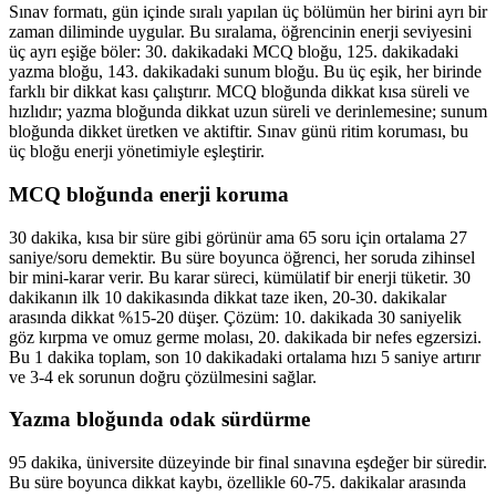
Sınav formatı, gün içinde sıralı yapılan üç bölümün her birini ayrı bir
zaman diliminde uygular. Bu sıralama, öğrencinin enerji seviyesini
üç ayrı eşiğe böler: 30. dakikadaki MCQ bloğu, 125. dakikadaki
yazma bloğu, 143. dakikadaki sunum bloğu. Bu üç eşik, her birinde
farklı bir dikkat kası çalıştırır. MCQ bloğunda dikkat kısa süreli ve
hızlıdır; yazma bloğunda dikkat uzun süreli ve derinlemesine; sunum
bloğunda dikket üretken ve aktiftir. Sınav günü ritim koruması, bu
üç bloğu enerji yönetimiyle eşleştirir.
MCQ bloğunda enerji koruma
30 dakika, kısa bir süre gibi görünür ama 65 soru için ortalama 27
saniye/soru demektir. Bu süre boyunca öğrenci, her soruda zihinsel
bir mini-karar verir. Bu karar süreci, kümülatif bir enerji tüketir. 30
dakikanın ilk 10 dakikasında dikkat taze iken, 20-30. dakikalar
arasında dikkat %15-20 düşer. Çözüm: 10. dakikada 30 saniyelik
göz kırpma ve omuz germe molası, 20. dakikada bir nefes egzersizi.
Bu 1 dakika toplam, son 10 dakikadaki ortalama hızı 5 saniye artırır
ve 3-4 ek sorunun doğru çözülmesini sağlar.
Yazma bloğunda odak sürdürme
95 dakika, üniversite düzeyinde bir final sınavına eşdeğer bir süredir.
Bu süre boyunca dikkat kaybı, özellikle 60-75. dakikalar arasında