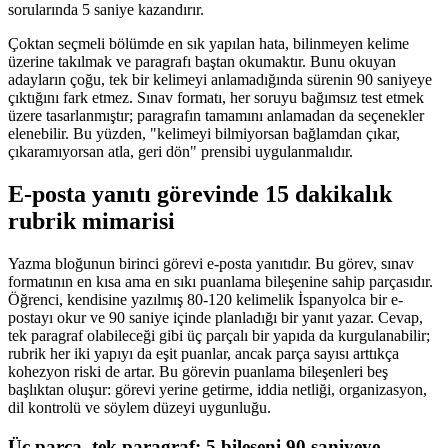
sorularında 5 saniye kazandırır.
Çoktan seçmeli bölümde en sık yapılan hata, bilinmeyen kelime
üzerine takılmak ve paragrafı baştan okumaktır. Bunu okuyan
adayların çoğu, tek bir kelimeyi anlamadığında sürenin 90 saniyeye
çıktığını fark etmez. Sınav formatı, her soruyu bağımsız test etmek
üzere tasarlanmıştır; paragrafın tamamını anlamadan da seçenekler
elenebilir. Bu yüzden, "kelimeyi bilmiyorsan bağlamdan çıkar,
çıkaramıyorsan atla, geri dön" prensibi uygulanmalıdır.
E-posta yanıtı görevinde 15 dakikalık
rubrik mimarisi
Yazma bloğunun birinci görevi e-posta yanıtıdır. Bu görev, sınav
formatının en kısa ama en sıkı puanlama bileşenine sahip parçasıdır.
Öğrenci, kendisine yazılmış 80-120 kelimelik İspanyolca bir e-
postayı okur ve 90 saniye içinde planladığı bir yanıt yazar. Cevap,
tek paragraf olabileceği gibi üç parçalı bir yapıda da kurgulanabilir;
rubrik her iki yapıyı da eşit puanlar, ancak parça sayısı arttıkça
kohezyon riski de artar. Bu görevin puanlama bileşenleri beş
başlıktan oluşur: görevi yerine getirme, iddia netliği, organizasyon,
dil kontrolü ve söylem düzeyi uygunluğu.
Üç parça, tek paragraf: 5 bileşeni 90 saniyeye