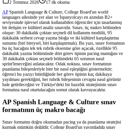
2 Temmuz 2026
17
dk okuma
AP
Spanish Language & Culture, College Board'un world
languages ailesinde yer alan ve İspanyolcayı en azından B2+
seviyesinde işlevsel olarak kullanabilen öğrenciler için tasarlanmış
bir iletişim ve kültürel analiz sınavıdır. Sınav, üç makro bölümden
oluşur: 30 dakikalık çoktan seçmeli dil kullanımı modülü, 95
dakikalık serbest cevap yazma bloğu ve iki kültürel karşılaştırma
sunumu (biri bireysel, biri karşılaştırmalı). Bu yazı, sınav formatının
bu üç bacağını tek tek rubrik eksenine göre açacak, özellikle 95
dakikalık yazma bölümünde dört görev tipinin pacing mantığını ve
30 dakikalık çoktan seçmeli bölümdeki 65 sorunun nasıl
sprint'leneceğini anlatacaktır. Odak noktası, sınav formatının
puanlama bileşenleriyle bire bir nasıl eşleştiğini göstermektir;
öğrenci bu yazıyı bitirdiğinde her görev tipinin kaç dakikaya
yayılması gerektiğini, her rubrik bileşeninin cevapta nasıl görünür
hale getirileceğini ve Türkiye'deki bir hazırlık stratejisinin sınav
formatına nasıl oturtulacağını somut olarak kavrayacaktır.
AP Spanish Language & Culture sınav
formatının üç makro bacağı
Sınav formatını doğru okumadan pacing ya da puanlama stratejisi
kurmak mümkün değildir. College Board'un yayımladığı sınav