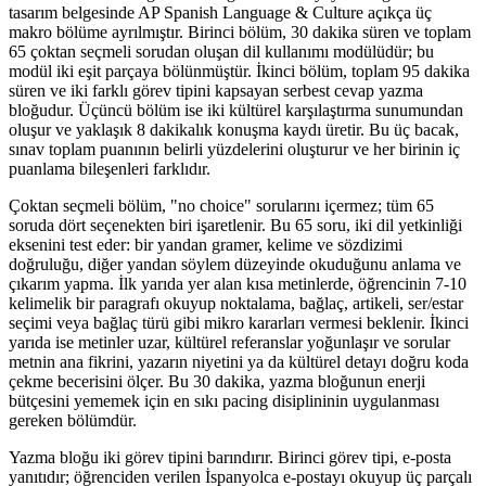
tasarım belgesinde AP Spanish Language & Culture açıkça üç
makro bölüme ayrılmıştır. Birinci bölüm, 30 dakika süren ve toplam
65 çoktan seçmeli sorudan oluşan dil kullanımı modülüdür; bu
modül iki eşit parçaya bölünmüştür. İkinci bölüm, toplam 95 dakika
süren ve iki farklı görev tipini kapsayan serbest cevap yazma
bloğudur. Üçüncü bölüm ise iki kültürel karşılaştırma sunumundan
oluşur ve yaklaşık 8 dakikalık konuşma kaydı üretir. Bu üç bacak,
sınav toplam puanının belirli yüzdelerini oluşturur ve her birinin iç
puanlama bileşenleri farklıdır.
Çoktan seçmeli bölüm, "no choice" sorularını içermez; tüm 65
soruda dört seçenekten biri işaretlenir. Bu 65 soru, iki dil yetkinliği
eksenini test eder: bir yandan gramer, kelime ve sözdizimi
doğruluğu, diğer yandan söylem düzeyinde okuduğunu anlama ve
çıkarım yapma. İlk yarıda yer alan kısa metinlerde, öğrencinin 7-10
kelimelik bir paragrafı okuyup noktalama, bağlaç, artikeli, ser/estar
seçimi veya bağlaç türü gibi mikro kararları vermesi beklenir. İkinci
yarıda ise metinler uzar, kültürel referanslar yoğunlaşır ve sorular
metnin ana fikrini, yazarın niyetini ya da kültürel detayı doğru koda
çekme becerisini ölçer. Bu 30 dakika, yazma bloğunun enerji
bütçesini yememek için en sıkı pacing disiplininin uygulanması
gereken bölümdür.
Yazma bloğu iki görev tipini barındırır. Birinci görev tipi, e-posta
yanıtıdır; öğrenciden verilen İspanyolca e-postayı okuyup üç parçalı