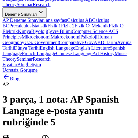
Theory
Seminar
Research
Deneme Sınavları
AP Deneme Sınavları ana sayfası
Calculus AB
Calculus
BC
Precalculus
İstatistik
Fizik 1
Fizik 2
Fizik C: Mekanik
Fizik C:
Elektrik
Kimya
Biyoloji
Çevre Bilimi
Computer Science A
CS
Principles
Mikroekonomi
Makroekonomi
Psikoloji
Human
Geography
U.S. Government
Comparative Gov
ABD Tarihi
Avrupa
Tarihi
Dünya Tarihi
English Language
English Literature
Spanish
Language
French Language
Chinese Language
Art History
Music
Theory
Seminar
Research
Fiyatlar
Blog
İletişim
Ücretsiz Görüşme
Blog
AP
3 parça, 1 nota: AP Spanish
Language e-posta yanıtı
rubriğinde 5