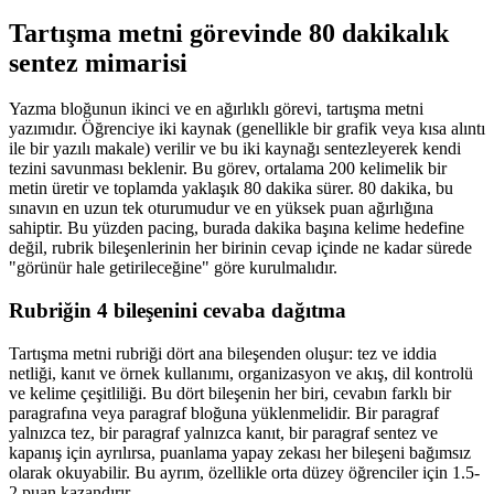
Tartışma metni görevinde 80 dakikalık
sentez mimarisi
Yazma bloğunun ikinci ve en ağırlıklı görevi, tartışma metni
yazımıdır. Öğrenciye iki kaynak (genellikle bir grafik veya kısa alıntı
ile bir yazılı makale) verilir ve bu iki kaynağı sentezleyerek kendi
tezini savunması beklenir. Bu görev, ortalama 200 kelimelik bir
metin üretir ve toplamda yaklaşık 80 dakika sürer. 80 dakika, bu
sınavın en uzun tek oturumudur ve en yüksek puan ağırlığına
sahiptir. Bu yüzden pacing, burada dakika başına kelime hedefine
değil, rubrik bileşenlerinin her birinin cevap içinde ne kadar sürede
"görünür hale getirileceğine" göre kurulmalıdır.
Rubriğin 4 bileşenini cevaba dağıtma
Tartışma metni rubriği dört ana bileşenden oluşur: tez ve iddia
netliği, kanıt ve örnek kullanımı, organizasyon ve akış, dil kontrolü
ve kelime çeşitliliği. Bu dört bileşenin her biri, cevabın farklı bir
paragrafına veya paragraf bloğuna yüklenmelidir. Bir paragraf
yalnızca tez, bir paragraf yalnızca kanıt, bir paragraf sentez ve
kapanış için ayrılırsa, puanlama yapay zekası her bileşeni bağımsız
olarak okuyabilir. Bu ayrım, özellikle orta düzey öğrenciler için 1.5-
2 puan kazandırır.