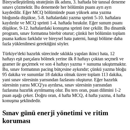
Bireyselleştirilmiş stratejinin ilk adımı, 3. haftada bir tanısal deneme
sınavı çözmektir. Bu denemede her bölümün puanı ayrı ayrı
kaydedilir. Eğer MCQ bölümünde puan yüksek ama yazma
bloğunda düşükse, 5-8. haftalardaki yazma sprinti 5-10. haftalara
kaydırılır ve MCQ sprinti 1-4. haftada bırakılır. Eğer sunum puanı
düşükse, 9-12. haftalardaki konuşma sprinti öne çekilir. Bu dinamik
program, sınav formatına birebir oturur; çünkü her bölümün toplam
puana katkısı farklıdır ve bireysel hata paterni, hangi bölüme daha
fazla yüklenilmesi gerektiğini söyler.
Türkiye'deki hazırlık sürecinde sıklıkla yapılan ikinci hata, 12
haftayı eşit parçalara bölmek yerine ilk 8 haftayı çoktan seçmeli ve
gramer ile geçirmek ve son 4 haftayı yazma + sunuma sıkıştırmaktır.
Bu, sınav formatının pacing bütçesine aykırıdır; çünkü yazma bloğu
95 dakika ve sunumlar 18 dakika olmak üzere toplam 113 dakika,
yani sınav süresinin yarısından fazlasını oluşturur. Eğer hazırlık
süresinin yarısı MCQ'ya ayrılırsa, sınav süresinin yarısından
fazlasına hazırlık ayrılmamış olur. Bu ters oran, puan dilimini 1-2
puan aşağı çeker. Doğru oran, 4 hafta MCQ, 4 hafta yazma, 4 hafta
konuşma şeklindedir.
Sınav günü enerji yönetimi ve ritim
koruması