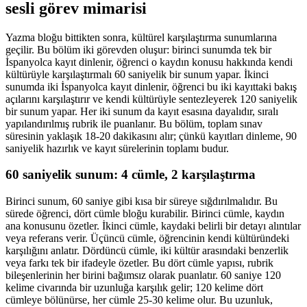
sesli görev mimarisi
Yazma bloğu bittikten sonra, kültürel karşılaştırma sunumlarına
geçilir. Bu bölüm iki görevden oluşur: birinci sunumda tek bir
İspanyolca kayıt dinlenir, öğrenci o kaydın konusu hakkında kendi
kültürüyle karşılaştırmalı 60 saniyelik bir sunum yapar. İkinci
sunumda iki İspanyolca kayıt dinlenir, öğrenci bu iki kayıttaki bakış
açılarını karşılaştırır ve kendi kültürüyle sentezleyerek 120 saniyelik
bir sunum yapar. Her iki sunum da kayıt esasına dayalıdır, sıralı
yapılandırılmış rubrik ile puanlanır. Bu bölüm, toplam sınav
süresinin yaklaşık 18-20 dakikasını alır; çünkü kayıtları dinleme, 90
saniyelik hazırlık ve kayıt sürelerinin toplamı budur.
60 saniyelik sunum: 4 cümle, 2 karşılaştırma
Birinci sunum, 60 saniye gibi kısa bir süreye sığdırılmalıdır. Bu
sürede öğrenci, dört cümle bloğu kurabilir. Birinci cümle, kaydın
ana konusunu özetler. İkinci cümle, kaydaki belirli bir detayı alıntılar
veya referans verir. Üçüncü cümle, öğrencinin kendi kültüründeki
karşılığını anlatır. Dördüncü cümle, iki kültür arasındaki benzerlik
veya farkı tek bir ifadeyle özetler. Bu dört cümle yapısı, rubrik
bileşenlerinin her birini bağımsız olarak puanlatır. 60 saniye 120
kelime civarında bir uzunluğa karşılık gelir; 120 kelime dört
cümleye bölünürse, her cümle 25-30 kelime olur. Bu uzunluk,