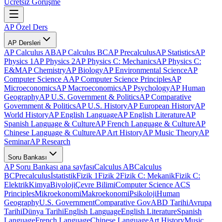
Ücretsiz Görüşme
AP Özel Ders
AP Dersleri
AP Calculus AB
AP Calculus BC
AP Precalculus
AP Statistics
AP
Physics 1
AP Physics 2
AP Physics C: Mechanics
AP Physics C:
E&M
AP Chemistry
AP Biology
AP Environmental Science
AP
Computer Science A
AP Computer Science Principles
AP
Microeconomics
AP Macroeconomics
AP Psychology
AP Human
Geography
AP U.S. Government & Politics
AP Comparative
Government & Politics
AP U.S. History
AP European History
AP
World History
AP English Language
AP English Literature
AP
Spanish Language & Culture
AP French Language & Culture
AP
Chinese Language & Culture
AP Art History
AP Music Theory
AP
Seminar
AP Research
Soru Bankası
AP Soru Bankası ana sayfası
Calculus AB
Calculus
BC
Precalculus
İstatistik
Fizik 1
Fizik 2
Fizik C: Mekanik
Fizik C:
Elektrik
Kimya
Biyoloji
Çevre Bilimi
Computer Science A
CS
Principles
Mikroekonomi
Makroekonomi
Psikoloji
Human
Geography
U.S. Government
Comparative Gov
ABD Tarihi
Avrupa
Tarihi
Dünya Tarihi
English Language
English Literature
Spanish
Language
French Language
Chinese Language
Art History
Music