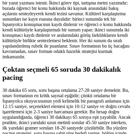
bir yanıt yazması istenir. İkinci görev tipi, tartışma metni yazımıdır;
burada öğrenci bir konu hakkında iki kaynak arasındaki bakış
açılarını sentezleyerek kendi tezini savunur. Kültürel karşılaştırma
sunumları ise kayıt esasına dayalıdır: birinci sunumda tek bir
İspanyolca konuşmacının kaydı dinlenir ve öğrenci o konu hakkında
kendi kültürüyle karşılaştırmalı bir sunum yapar; ikinci sunumda iki
konuşmacı kaydı dinlenir ve aralarındaki görüş farklılıklarını kendi
kültürüyle birlikte sentezlemesi beklenir. Her iki sunum da sıralı
yapılandırılmış rubrik ile puanlanır. Sınav formatının bu üç bacağını
kavramadan, sınav formatı odaklı hazırlık stratejisi kurmak
imkansızdır.
Çoktan seçmeli 65 soruda 30 dakikalık
pacing
30 dakika 65 soru, soru başına ortalama 27-28 saniye demektir. Bu,
sınav formatının en kritik sayısal eşiğidir; çünkü ortalama bir
İspanyolca okuyucusunun yedi kelimelik bir paragrafı anlaması için
12-15 saniye, seçenekleri elemesi için 10-12 saniye ve doğru cevabı
işaretlemesi için 2-3 saniye harcaması gerekir. Bu hesap doğru
uygulandığında, öğrenci 30 dakikayı 65 soruya eşit yayabilir. Ancak
pratikte, ikinci yarıdaki uzun metinli sorular 45-50 saniye isterken,
ilk yarıdaki gramer soruları 18-20 saniyede çözülebilir. Bu yüzden
pacing stratejisi, soru başına sabit süre hedefi yerine, bölüm içinde