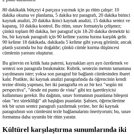
80 dakikalık bütçeyi 4 parçaya yaymak için şu ritim çalışır: 10
dakika okuma ve planlama, 5 dakika tez paragrafı, 20 dakika birinci
kaynak analizi, 20 dakika ikinci kaynak analizi, 15 dakika sentez ve
kapanış, 10 dakika kontrol. Bu ritim, sınav formatıyla çelişmez;
çünkü toplam 80 dakika, her paragraf için 18-20 dakika demektir ki
bu, bir kaynak paragrafı için 90 kelime yazma hızına karşılık gelir.
90 kelime 18 dakikada, dakikada 5 kelime gibi yavaş görünür, ancak
planlı yazımda bu hız doğaldır; çünkü cümle kurma düşüncesi
cümlenin yarısını oluşturur.
Bu görevin en kritik hata paterni, kaynakları ayrı ayrı özetlemek ve
sentezi son paragrafa bırakmaktır. Rubrik, sentezin metnin tamamına
yayılmasını ister; yoksa son paragraf bir bağlantı cümlesinden ibaret
kalır. Pratikte, iki kaynak analizi paragrafında da öğrencinin kendi
tezine dönüş yapması, her iki paragrafta en az bir kez "según mi
perspectiva", "desde mi punto de vista" gibi tez işaretleyicisi
kullanması gerekir. Bu dağıtım, sınav formatının puanlama bileşeni
olan "tez sürekliliği" alt başlığını puanlatır. Şahsen, öğrencilerime
tek bir uzun sentez paragrafı yazdırmak yerine, her iki kaynak
paragrafının son cümlesini tezle bağlamalarını öneriyorum; bu, sınav
formatına daha uyumlu bir ritim yaratır.
Kültürel karşılaştırma sunumlarında iki