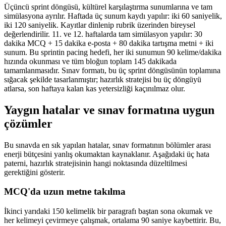
Üçüncü sprint döngüsü, kültürel karşılaştırma sunumlarına ve tam
simülasyona ayrılır. Haftada üç sunum kaydı yapılır: iki 60 saniyelik,
iki 120 saniyelik. Kayıtlar dinlenip rubrik üzerinden bireysel
değerlendirilir. 11. ve 12. haftalarda tam simülasyon yapılır: 30
dakika MCQ + 15 dakika e-posta + 80 dakika tartışma metni + iki
sunum. Bu sprintin pacing hedefi, her iki sunumun 90 kelime/dakika
hızında okunması ve tüm bloğun toplam 145 dakikada
tamamlanmasıdır. Sınav formatı, bu üç sprint döngüsünün toplamına
sığacak şekilde tasarlanmıştır; hazırlık stratejisi bu üç döngüyü
atlarsa, son haftaya kalan kas yetersizliği kaçınılmaz olur.
Yaygın hatalar ve sınav formatına uygun
çözümler
Bu sınavda en sık yapılan hatalar, sınav formatının bölümler arası
enerji bütçesini yanlış okumaktan kaynaklanır. Aşağıdaki üç hata
paterni, hazırlık stratejisinin hangi noktasında düzeltilmesi
gerektiğini gösterir.
MCQ'da uzun metne takılma
İkinci yarıdaki 150 kelimelik bir paragrafı baştan sona okumak ve
her kelimeyi çevirmeye çalışmak, ortalama 90 saniye kaybettirir. Bu,