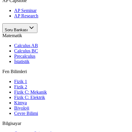
AP Capstone
AP Seminar
AP Research
Soru Bankası
Matematik
Calculus AB
Calculus BC
Precalculus
İstatistik
Fen Bilimleri
Fizik 1
Fizik 2
Fizik C: Mekanik
Fizik C: Elektrik
Kimya
Biyoloji
Çevre Bilimi
Bilgisayar