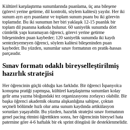
Kültürel karşılaştırma sunumlarında puanlama, üç ana bileşene
(görevi yerine getirme, dil kontrolü, söylem kalitesi) yayılır. Her iki
sunum ayrı ayrı puanlanır ve toplam sunum puanı bu iki görevin
toplamıdır. Bu iki sunumun her biri yaklaşık 12-15 puanlık bir
toplam dil puanına katkıda bulunur. 60 saniyelik sunumda dört
cümlelik yapı kuramayan öğrenci, görevi yerine getirme
bileşeninden puan kaybeder; 120 saniyelik sunumda iki kaydı
sentezleyemeyen öğrenci, söylem kalitesi bileşeninden puan
kaybeder. Bu yüzden, sunumlar sınav formatının en pratik-hassas
parçasıdır.
Sınav formatı odaklı bireyselleştirilmiş
hazırlık stratejisi
Her öğrencinin güçlü olduğu kas farklıdır. Bir öğrenci İspanyolca
konuşma pratiği yapmışsa, kültürel karşılaştırma sunumları kolay
gelir ama yazma bloğundaki tez organizasyonu zorlayıcı olabilir. Bir
başka öğrenci akademik okuma alışkanlığına sahipse, çoktan
seçmeli bölümde hızlı olur ama sunum kaydında artikülasyon
sorunları yaşayabilir. Bu yüzden, hazırlık stratejisi sınav formatının
genel pacing ritmini öğrettikten sonra, her öğrencinin bireysel hata
paternine göre 4-6 haftalık bir ek sprint döngüsü ile desteklenmelidir.