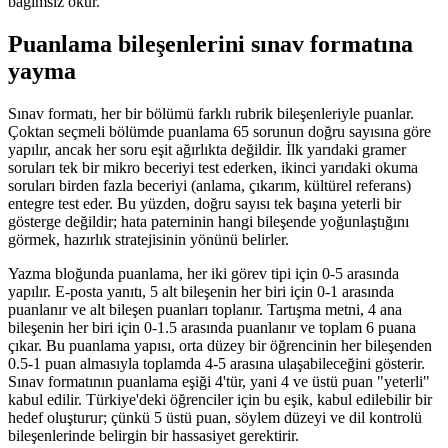
bağımsız okur.
Puanlama bileşenlerini sınav formatına
yayma
Sınav formatı, her bir bölümü farklı rubrik bileşenleriyle puanlar.
Çoktan seçmeli bölümde puanlama 65 sorunun doğru sayısına göre
yapılır, ancak her soru eşit ağırlıkta değildir. İlk yarıdaki gramer
soruları tek bir mikro beceriyi test ederken, ikinci yarıdaki okuma
soruları birden fazla beceriyi (anlama, çıkarım, kültürel referans)
entegre test eder. Bu yüzden, doğru sayısı tek başına yeterli bir
gösterge değildir; hata paterninin hangi bileşende yoğunlaştığını
görmek, hazırlık stratejisinin yönünü belirler.
Yazma bloğunda puanlama, her iki görev tipi için 0-5 arasında
yapılır. E-posta yanıtı, 5 alt bileşenin her biri için 0-1 arasında
puanlanır ve alt bileşen puanları toplanır. Tartışma metni, 4 ana
bileşenin her biri için 0-1.5 arasında puanlanır ve toplam 6 puana
çıkar. Bu puanlama yapısı, orta düzey bir öğrencinin her bileşenden
0.5-1 puan almasıyla toplamda 4-5 arasına ulaşabileceğini gösterir.
Sınav formatının puanlama eşiği 4'tür, yani 4 ve üstü puan "yeterli"
kabul edilir. Türkiye'deki öğrenciler için bu eşik, kabul edilebilir bir
hedef oluşturur; çünkü 5 üstü puan, söylem düzeyi ve dil kontrolü
bileşenlerinde belirgin bir hassasiyet gerektirir.