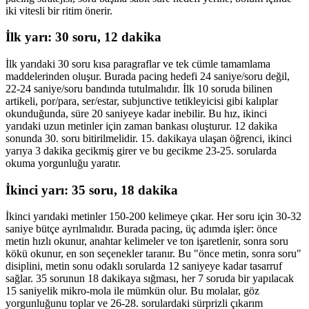
iki vitesli bir ritim önerir.
İlk yarı: 30 soru, 12 dakika
İlk yarıdaki 30 soru kısa paragraflar ve tek cümle tamamlama
maddelerinden oluşur. Burada pacing hedefi 24 saniye/soru değil,
22-24 saniye/soru bandında tutulmalıdır. İlk 10 soruda bilinen
artikeli, por/para, ser/estar, subjunctive tetikleyicisi gibi kalıplar
okunduğunda, süre 20 saniyeye kadar inebilir. Bu hız, ikinci
yarıdaki uzun metinler için zaman bankası oluşturur. 12 dakika
sonunda 30. soru bitirilmelidir. 15. dakikaya ulaşan öğrenci, ikinci
yarıya 3 dakika gecikmiş girer ve bu gecikme 23-25. sorularda
okuma yorgunluğu yaratır.
İkinci yarı: 35 soru, 18 dakika
İkinci yarıdaki metinler 150-200 kelimeye çıkar. Her soru için 30-32
saniye bütçe ayrılmalıdır. Burada pacing, üç adımda işler: önce
metin hızlı okunur, anahtar kelimeler ve ton işaretlenir, sonra soru
kökü okunur, en son seçenekler taranır. Bu "önce metin, sonra soru"
disiplini, metin sonu odaklı sorularda 12 saniyeye kadar tasarruf
sağlar. 35 sorunun 18 dakikaya sığması, her 7 soruda bir yapılacak
15 saniyelik mikro-mola ile mümkün olur. Bu molalar, göz
yorgunluğunu toplar ve 26-28. sorulardaki sürprizli çıkarım