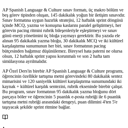
AP Spanish Language & Culture sınav formatı, üç makro bölüm ve
beş görev tipinden oluşan, 145 dakikalık yoğun bir iletişim sınavıdır.
Sınav formatına uygun hazırlık stratejisi, 12 haftalık sprint döngüsü
içinde MCQ, yazma ve konuşma kaslarını paralel geliştirmeyi, her
görevin pacing ritmini rubrik bileşenleriyle eşleştirmeyi ve sınav
günü enerji yönetimini üç bloğa yaymayı gerektirir. Bu yazıda ele
alınan 95 dakikalık yazma bloğu, 30 dakikalık MCQ ve iki kültürel
karşılaştırma sunumunun her biri, sınav formatının pacing
bütçesinden bağımsız düşünülemez. Bireysel hata paterni ne olursa
olsun, 12 haftalık sprint yapısı korunmalı ve son 2 hafta tam
simülasyona ayrılmalıdır.
AP Özel Ders'in birebir AP Spanish Language & Culture programı,
öğrencinin özellikle tartışma metni görevindeki 80 dakikalık sentez
mimarisini ve 120 saniyelik kültürel karşılaştırma sunumundaki iki
kaynak + kültürel karşılık sentezini, rubrik ekseninde birebir çalışır.
Bu program, sınav formatının 95 dakikalık yazma bloğunu dört
parçaya böler ve öğrencinin 5 puanlık e-posta rubriği ile 6 puanlık
tartışma metni rubriği arasındaki dengeyi, puan dilimini 4'ten 5'e
taşıyacak şekilde sprint ritmine bağlar.