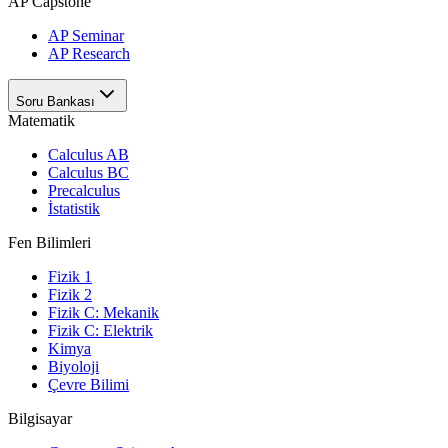
AP Capstone
AP Seminar
AP Research
Soru Bankası
Matematik
Calculus AB
Calculus BC
Precalculus
İstatistik
Fen Bilimleri
Fizik 1
Fizik 2
Fizik C: Mekanik
Fizik C: Elektrik
Kimya
Biyoloji
Çevre Bilimi
Bilgisayar