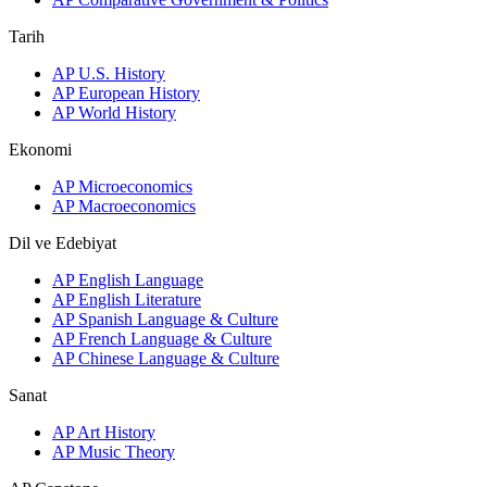
Tarih
AP U.S. History
AP European History
AP World History
Ekonomi
AP Microeconomics
AP Macroeconomics
Dil ve Edebiyat
AP English Language
AP English Literature
AP Spanish Language & Culture
AP French Language & Culture
AP Chinese Language & Culture
Sanat
AP Art History
AP Music Theory