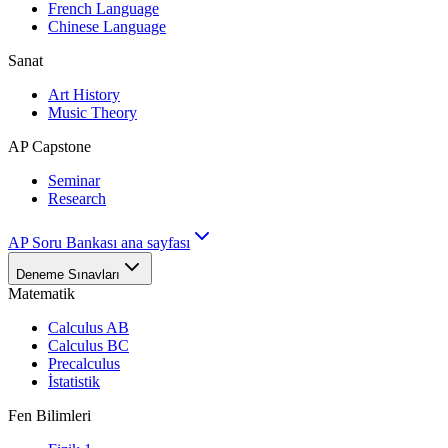
French Language
Chinese Language
Sanat
Art History
Music Theory
AP Capstone
Seminar
Research
AP Soru Bankası ana sayfası
Deneme Sınavları
Matematik
Calculus AB
Calculus BC
Precalculus
İstatistik
Fen Bilimleri