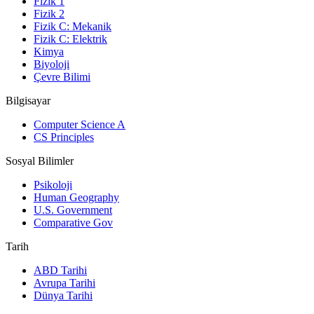
Fizik 1
Fizik 2
Fizik C: Mekanik
Fizik C: Elektrik
Kimya
Biyoloji
Çevre Bilimi
Bilgisayar
Computer Science A
CS Principles
Sosyal Bilimler
Psikoloji
Human Geography
U.S. Government
Comparative Gov
Tarih
ABD Tarihi
Avrupa Tarihi
Dünya Tarihi