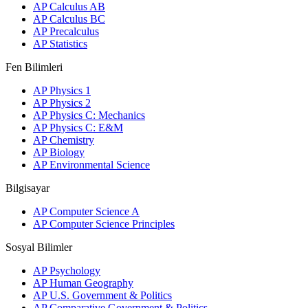
AP Calculus AB
AP Calculus BC
AP Precalculus
AP Statistics
Fen Bilimleri
AP Physics 1
AP Physics 2
AP Physics C: Mechanics
AP Physics C: E&M
AP Chemistry
AP Biology
AP Environmental Science
Bilgisayar
AP Computer Science A
AP Computer Science Principles
Sosyal Bilimler
AP Psychology
AP Human Geography
AP U.S. Government & Politics
AP Comparative Government & Politics