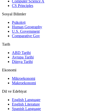
Computer Science A
CS Principles
Sosyal Bilimler
Psikoloji
Human Geography
U.S. Government
Comparative Gov
Tarih
ABD Tarihi
Avrupa Tarihi
Dünya Tarihi
Ekonomi
Mikroekonomi
Makroekonomi
Dil ve Edebiyat
English Language
English Literature
Spanish Language