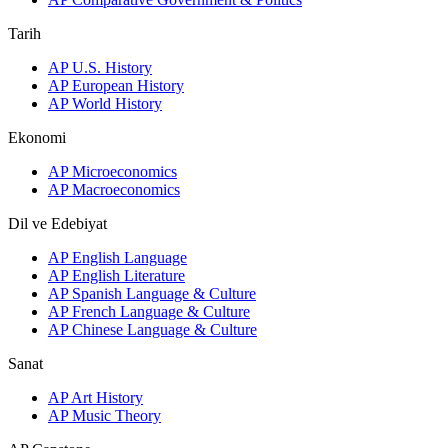
Tarih
AP U.S. History
AP European History
AP World History
Ekonomi
AP Microeconomics
AP Macroeconomics
Dil ve Edebiyat
AP English Language
AP English Literature
AP Spanish Language & Culture
AP French Language & Culture
AP Chinese Language & Culture
Sanat
AP Art History
AP Music Theory