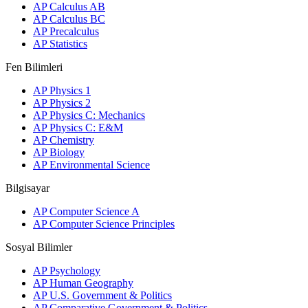
AP Calculus AB
AP Calculus BC
AP Precalculus
AP Statistics
Fen Bilimleri
AP Physics 1
AP Physics 2
AP Physics C: Mechanics
AP Physics C: E&M
AP Chemistry
AP Biology
AP Environmental Science
Bilgisayar
AP Computer Science A
AP Computer Science Principles
Sosyal Bilimler
AP Psychology
AP Human Geography
AP U.S. Government & Politics
AP Comparative Government & Politics