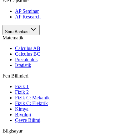
AP Capstone
AP Seminar
AP Research
Soru Bankası
Matematik
Calculus AB
Calculus BC
Precalculus
İstatistik
Fen Bilimleri
Fizik 1
Fizik 2
Fizik C: Mekanik
Fizik C: Elektrik
Kimya
Biyoloji
Çevre Bilimi
Bilgisayar