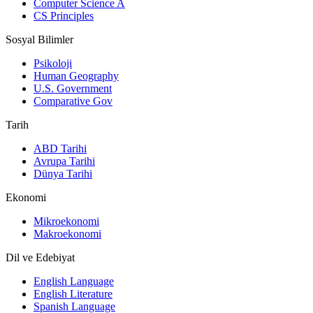
Computer Science A
CS Principles
Sosyal Bilimler
Psikoloji
Human Geography
U.S. Government
Comparative Gov
Tarih
ABD Tarihi
Avrupa Tarihi
Dünya Tarihi
Ekonomi
Mikroekonomi
Makroekonomi
Dil ve Edebiyat
English Language
English Literature
Spanish Language