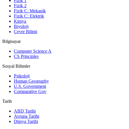
Fizik 1
Fizik 2
Fizik C: Mekanik
Fizik C: Elektrik
Kimya
Biyoloji
Çevre Bilimi
Bilgisayar
Computer Science A
CS Principles
Sosyal Bilimler
Psikoloji
Human Geography
U.S. Government
Comparative Gov
Tarih
ABD Tarihi
Avrupa Tarihi
Dünya Tarihi