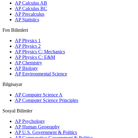
AP Calculus AB
AP Calculus BC
AP Precalculus
AP Statistics
Fen Bilimleri
AP Physics 1
AP Physics 2
AP Physics C: Mechanics
AP Physics C: E&M
AP Chemistry
AP Biology
AP Environmental Science
Bilgisayar
AP Computer Science A
AP Computer Science Principles
Sosyal Bilimler
AP Psychology
AP Human Geography
AP U.S. Government & Politics
AP Comparative Government & Politics