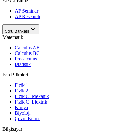
AP Capstone
AP Seminar
AP Research
Soru Bankası
Matematik
Calculus AB
Calculus BC
Precalculus
İstatistik
Fen Bilimleri
Fizik 1
Fizik 2
Fizik C: Mekanik
Fizik C: Elektrik
Kimya
Biyoloji
Çevre Bilimi
Bilgisayar