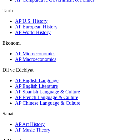
Tarih
AP U.S. History
AP European History
AP World History
Ekonomi
AP Microeconomics
AP Macroeconomics
Dil ve Edebiyat
AP English Language
AP English Literature
AP Spanish Language & Culture
AP French Language & Culture
AP Chinese Language & Culture
Sanat
AP Art History
AP Music Theory