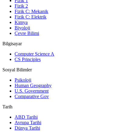
Fizik 1
Fizik 2
Fizik C: Mekanik
Fizik C: Elektrik
Kimya
Biyoloji
Çevre Bilimi
Bilgisayar
Computer Science A
CS Principles
Sosyal Bilimler
Psikoloji
Human Geography
U.S. Government
Comparative Gov
Tarih
ABD Tarihi
Avrupa Tarihi
Dünya Tarihi