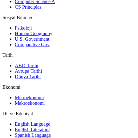
Computer Science A
CS Principles
Sosyal Bilimler
Psikoloji
Human Geography
U.S. Government
Comparative Gov
Tarih
ABD Tarihi
Avrupa Tarihi
Dünya Tarihi
Ekonomi
Mikroekonomi
Makroekonomi
Dil ve Edebiyat
English Language
English Literature
Spanish Language