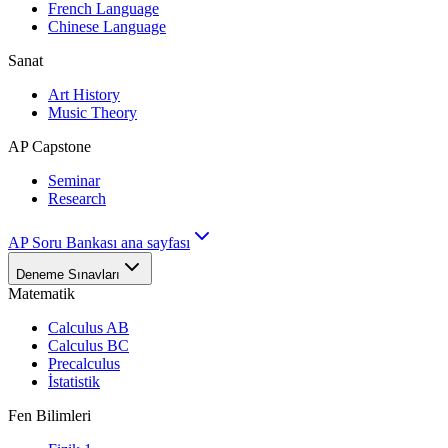
French Language
Chinese Language
Sanat
Art History
Music Theory
AP Capstone
Seminar
Research
AP Soru Bankası ana sayfası
Deneme Sınavları
Matematik
Calculus AB
Calculus BC
Precalculus
İstatistik
Fen Bilimleri