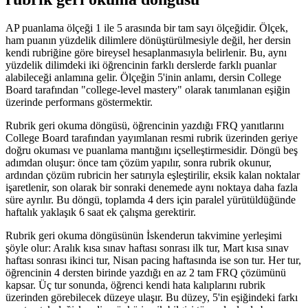
AP puanlama ölçeği 1 ile 5 arasında bir tam sayı ölçeğidir. Ölçek,
ham puanın yüzdelik dilimlere dönüştürülmesiyle değil, her dersin
kendi rubriğine göre bireysel hesaplanmasıyla belirlenir. Bu, aynı
yüzdelik dilimdeki iki öğrencinin farklı derslerde farklı puanlar
alabileceği anlamına gelir. Ölçeğin 5'inin anlamı, dersin College
Board tarafından "college-level mastery" olarak tanımlanan eşiğin
üzerinde performans göstermektir.
Rubrik geri okuma döngüsü, öğrencinin yazdığı FRQ yanıtlarını
College Board tarafından yayımlanan resmi rubrik üzerinden geriye
doğru okuması ve puanlama mantığını içselleştirmesidir. Döngü beş
adımdan oluşur: önce tam çözüm yapılır, sonra rubrik okunur,
ardından çözüm rubricin her satırıyla eşleştirilir, eksik kalan noktalar
işaretlenir, son olarak bir sonraki denemede aynı noktaya daha fazla
süre ayrılır. Bu döngü, toplamda 4 ders için paralel yürütüldüğünde
haftalık yaklaşık 6 saat ek çalışma gerektirir.
Rubrik geri okuma döngüsünün İskenderun takvimine yerleşimi
şöyle olur: Aralık kısa sınav haftası sonrası ilk tur, Mart kısa sınav
haftası sonrası ikinci tur, Nisan pacing haftasında ise son tur. Her tur,
öğrencinin 4 dersten birinde yazdığı en az 2 tam FRQ çözümünü
kapsar. Üç tur sonunda, öğrenci kendi hata kalıplarını rubrik
üzerinden görebilecek düzeye ulaşır. Bu düzey, 5'in eşiğindeki farkı