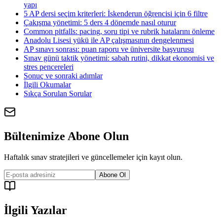
yapı
5 AP dersi seçim kriterleri: İskenderun öğrencisi için 6 filtre
Çakışma yönetimi: 5 ders 4 dönemde nasıl oturur
Common pitfalls: pacing, soru tipi ve rubrik hatalarını önleme
Anadolu Lisesi yükü ile AP çalışmasının dengelenmesi
AP sınavı sonrası: puan raporu ve üniversite başvurusu
Sınav günü taktik yönetimi: sabah rutini, dikkat ekonomisi ve
stres pencereleri
Sonuç ve sonraki adımlar
İlgili Okumalar
Sıkça Sorulan Sorular
Bültenimize Abone Olun
Haftalık sınav stratejileri ve güncellemeler için kayıt olun.
Abone Ol
İlgili Yazılar