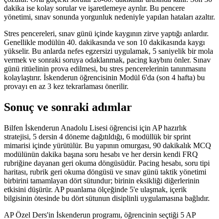
dakika ise kolay sorular ve işaretlemeye ayrılır. Bu pencere
yönetimi, sınav sonunda yorgunluk nedeniyle yapılan hataları azaltır.
Stres pencereleri, sınav günü içinde kaygının zirve yaptığı anlardır.
Genellikle modülün 40. dakikasında ve son 10 dakikasında kaygı
yükselir. Bu anlarda nefes egzersizi uygulamak, 5 saniyelik bir mola
vermek ve sonraki soruya odaklanmak, pacing kaybını önler. Sınav
günü ritüelinin prova edilmesi, bu stres pencerelerinin tanınmasını
kolaylaştırır. İskenderun öğrencisinin Modül 6'da (son 4 hafta) bu
provayı en az 3 kez tekrarlaması önerilir.
Sonuç ve sonraki adımlar
Bilfen İskenderun Anadolu Lisesi öğrencisi için AP hazırlık
stratejisi, 5 dersin 4 döneme dağıtıldığı, 6 modüllük bir sprint
mimarisi içinde yürütülür. Bu yapının omurgası, 90 dakikalık MCQ
modülünün dakika başına soru hesabı ve her dersin kendi FRQ
rubriğine dayanan geri okuma döngüsüdür. Pacing hesabı, soru tipi
haritası, rubrik geri okuma döngüsü ve sınav günü taktik yönetimi
birbirini tamamlayan dört sütundur; birinin eksikliği diğerlerinin
etkisini düşürür. AP puanlama ölçeğinde 5'e ulaşmak, içerik
bilgisinin ötesinde bu dört sütunun disiplinli uygulamasına bağlıdır.
AP Özel Ders'in İskenderun programı, öğrencinin seçtiği 5 AP