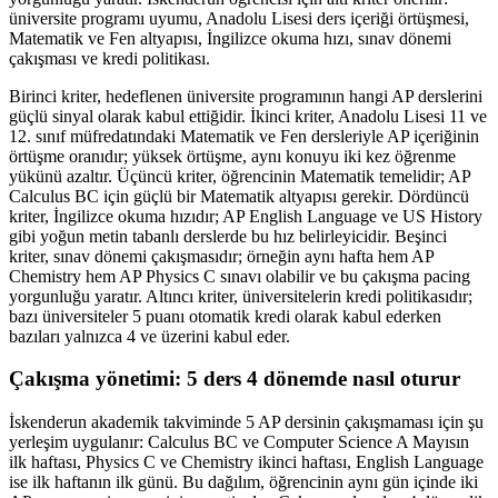
üniversite programı uyumu, Anadolu Lisesi ders içeriği örtüşmesi,
Matematik ve Fen altyapısı, İngilizce okuma hızı, sınav dönemi
çakışması ve kredi politikası.
Birinci kriter, hedeflenen üniversite programının hangi AP derslerini
güçlü sinyal olarak kabul ettiğidir. İkinci kriter, Anadolu Lisesi 11 ve
12. sınıf müfredatındaki Matematik ve Fen dersleriyle AP içeriğinin
örtüşme oranıdır; yüksek örtüşme, aynı konuyu iki kez öğrenme
yükünü azaltır. Üçüncü kriter, öğrencinin Matematik temelidir; AP
Calculus BC için güçlü bir Matematik altyapısı gerekir. Dördüncü
kriter, İngilizce okuma hızıdır; AP English Language ve US History
gibi yoğun metin tabanlı derslerde bu hız belirleyicidir. Beşinci
kriter, sınav dönemi çakışmasıdır; örneğin aynı hafta hem AP
Chemistry hem AP Physics C sınavı olabilir ve bu çakışma pacing
yorgunluğu yaratır. Altıncı kriter, üniversitelerin kredi politikasıdır;
bazı üniversiteler 5 puanı otomatik kredi olarak kabul ederken
bazıları yalnızca 4 ve üzerini kabul eder.
Çakışma yönetimi: 5 ders 4 dönemde nasıl oturur
İskenderun akademik takviminde 5 AP dersinin çakışmaması için şu
yerleşim uygulanır: Calculus BC ve Computer Science A Mayısın
ilk haftası, Physics C ve Chemistry ikinci haftası, English Language
ise ilk haftanın ilk günü. Bu dağılım, öğrencinin aynı gün içinde iki