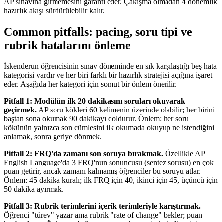
AP sınavına girmemesini garanti eder. Çakışma olmadan 4 dönemlik
hazırlık akışı sürdürülebilir kalır.
Common pitfalls: pacing, soru tipi ve
rubrik hatalarını önleme
İskenderun öğrencisinin sınav döneminde en sık karşılaştığı beş hata
kategorisi vardır ve her biri farklı bir hazırlık stratejisi açığına işaret
eder. Aşağıda her kategori için somut bir önlem önerilir.
Pitfall 1: Modülün ilk 20 dakikasını soruları okuyarak
geçirmek.
AP soru kökleri 60 kelimenin üzerinde olabilir; her birini
baştan sona okumak 90 dakikayı doldurur. Önlem: her soru
kökünün yalnızca son cümlesini ilk okumada okuyup ne istendiğini
anlamak, sonra geriye dönmek.
Pitfall 2: FRQ'da zamanı son soruya bırakmak.
Özellikle AP
English Language'da 3 FRQ'nun sonuncusu (sentez sorusu) en çok
puan getirir, ancak zamanı kalmamış öğrenciler bu soruyu atlar.
Önlem: 45 dakika kuralı; ilk FRQ için 40, ikinci için 45, üçüncü için
50 dakika ayırmak.
Pitfall 3: Rubrik terimlerini içerik terimleriyle karıştırmak.
Öğrenci "türev" yazar ama rubrik "rate of change" bekler; puan