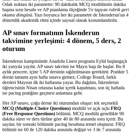
Odak noktası iki parametre: 90 dakikalık MCQ modülünün dakika
başına soru hesabı ve AP puanlama ölçeğinde 5'e taşıyan
rubrik geri
okuma döngüsü
. Yazı boyunca her iki parametre de İskenderun'un 4
dönemlik akademik ritmi içinde sayısal olarak konumlandırılır.
AP sınav formatının İskenderun
takvimine yerleşimi: 4 dönem, 5 ders, 2
oturum
İskenderun kampüsünde Anadolu Lisesi programı Eylül başlangıçlı
iki yarıyıla yayılır. AP sınav takvimi ise Mayıs başı ile başlar. Bu 8
aylık pencere, içine 5 AP dersinin sığdırılmasını gerektirir. Pratikte 5
dersin tamamı aynı hafta sınava girmez; College Board, farklı
dersleri Mayısın ilk iki haftasına yayar. Bu dağılım, İskenderun
öğrencisinin Nisan ortasına kadar içerik kapatması, son üç haftada
ise pacing pratiğine geçmesi anlamına gelir.
Her AP sınavı, çoğu derste iki oturumdan oluşur: tek seçenekli
MCQ (Multiple-Choice Questions)
modülü ve açık uçlu
FRQ
(Free Response Questions)
bölümü. MCQ modülü genellikle 90
dakika sürer ve ders türüne göre 40 ile 80 arasında soru içerir. Bu
sayılar, bir sonraki bölümde pacing hesabına temel oluşturur. FRQ
bölümü ise 60 ile 120 dakika arasında değişir ve 3 ile 7 arasında