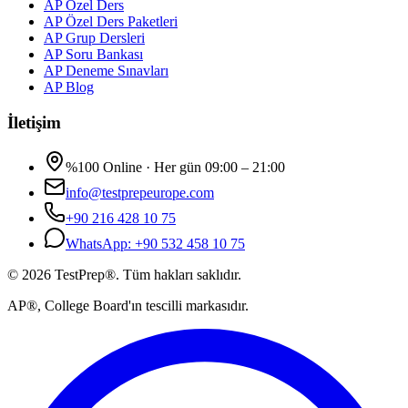
AP Özel Ders
AP Özel Ders Paketleri
AP Grup Dersleri
AP Soru Bankası
AP Deneme Sınavları
AP Blog
İletişim
%100 Online · Her gün 09:00 – 21:00
info@testprepeurope.com
+90 216 428 10 75
WhatsApp:
+90 532 458 10 75
©
2026
TestPrep®.
Tüm hakları saklıdır.
AP®, College Board'ın tescilli markasıdır.