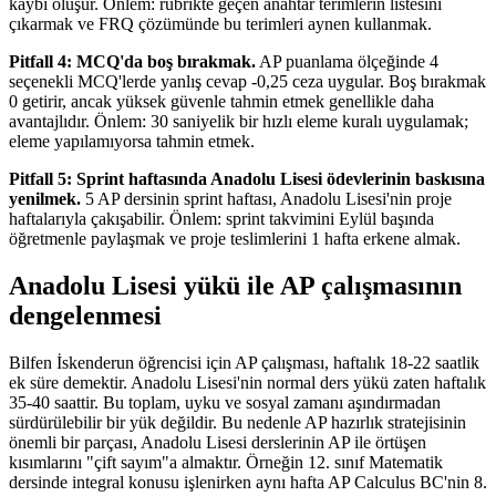
kaybı oluşur. Önlem: rubrikte geçen anahtar terimlerin listesini
çıkarmak ve FRQ çözümünde bu terimleri aynen kullanmak.
Pitfall 4: MCQ'da boş bırakmak.
AP puanlama ölçeğinde 4
seçenekli MCQ'lerde yanlış cevap -0,25 ceza uygular. Boş bırakmak
0 getirir, ancak yüksek güvenle tahmin etmek genellikle daha
avantajlıdır. Önlem: 30 saniyelik bir hızlı eleme kuralı uygulamak;
eleme yapılamıyorsa tahmin etmek.
Pitfall 5: Sprint haftasında Anadolu Lisesi ödevlerinin baskısına
yenilmek.
5 AP dersinin sprint haftası, Anadolu Lisesi'nin proje
haftalarıyla çakışabilir. Önlem: sprint takvimini Eylül başında
öğretmenle paylaşmak ve proje teslimlerini 1 hafta erkene almak.
Anadolu Lisesi yükü ile AP çalışmasının
dengelenmesi
Bilfen İskenderun öğrencisi için AP çalışması, haftalık 18-22 saatlik
ek süre demektir. Anadolu Lisesi'nin normal ders yükü zaten haftalık
35-40 saattir. Bu toplam, uyku ve sosyal zamanı aşındırmadan
sürdürülebilir bir yük değildir. Bu nedenle AP hazırlık stratejisinin
önemli bir parçası, Anadolu Lisesi derslerinin AP ile örtüşen
kısımlarını "çift sayım"a almaktır. Örneğin 12. sınıf Matematik
dersinde integral konusu işlenirken aynı hafta AP Calculus BC'nin 8.