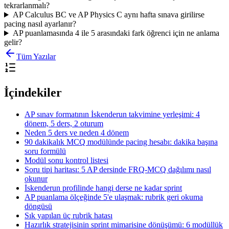
tekrarlanmalı?
AP Calculus BC ve AP Physics C aynı hafta sınava girilirse
pacing nasıl ayarlanır?
AP puanlamasında 4 ile 5 arasındaki fark öğrenci için ne anlama
gelir?
Tüm Yazılar
İçindekiler
AP sınav formatının İskenderun takvimine yerleşimi: 4
dönem, 5 ders, 2 oturum
Neden 5 ders ve neden 4 dönem
90 dakikalık MCQ modülünde pacing hesabı: dakika başına
soru formülü
Modül sonu kontrol listesi
Soru tipi haritası: 5 AP dersinde FRQ-MCQ dağılımı nasıl
okunur
İskenderun profilinde hangi derse ne kadar sprint
AP puanlama ölçeğinde 5'e ulaşmak: rubrik geri okuma
döngüsü
Sık yapılan üç rubrik hatası
Hazırlık stratejisinin sprint mimarisine dönüşümü: 6 modüllük