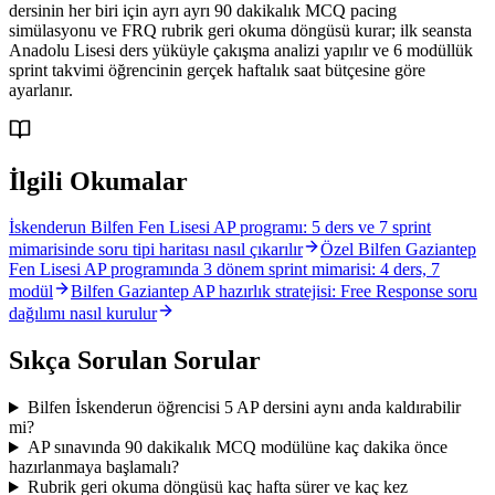
dersinin her biri için ayrı ayrı 90 dakikalık MCQ pacing
simülasyonu ve FRQ rubrik geri okuma döngüsü kurar; ilk seansta
Anadolu Lisesi ders yüküyle çakışma analizi yapılır ve 6 modüllük
sprint takvimi öğrencinin gerçek haftalık saat bütçesine göre
ayarlanır.
İlgili Okumalar
İskenderun Bilfen Fen Lisesi AP programı: 5 ders ve 7 sprint
mimarisinde soru tipi haritası nasıl çıkarılır
Özel Bilfen Gaziantep
Fen Lisesi AP programında 3 dönem sprint mimarisi: 4 ders, 7
modül
Bilfen Gaziantep AP hazırlık stratejisi: Free Response soru
dağılımı nasıl kurulur
Sıkça Sorulan Sorular
Bilfen İskenderun öğrencisi 5 AP dersini aynı anda kaldırabilir
mi?
AP sınavında 90 dakikalık MCQ modülüne kaç dakika önce
hazırlanmaya başlamalı?
Rubrik geri okuma döngüsü kaç hafta sürer ve kaç kez