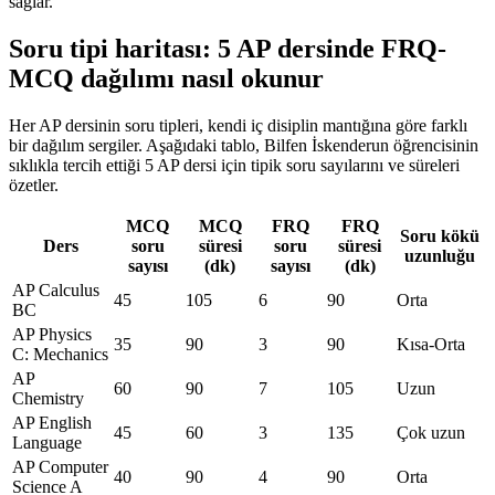
sağlar.
Soru tipi haritası: 5 AP dersinde FRQ-
MCQ dağılımı nasıl okunur
Her AP dersinin soru tipleri, kendi iç disiplin mantığına göre farklı
bir dağılım sergiler. Aşağıdaki tablo, Bilfen İskenderun öğrencisinin
sıklıkla tercih ettiği 5 AP dersi için tipik soru sayılarını ve süreleri
özetler.
MCQ
MCQ
FRQ
FRQ
Soru kökü
Ders
soru
süresi
soru
süresi
uzunluğu
sayısı
(dk)
sayısı
(dk)
AP Calculus
45
105
6
90
Orta
BC
AP Physics
35
90
3
90
Kısa-Orta
C: Mechanics
AP
60
90
7
105
Uzun
Chemistry
AP English
45
60
3
135
Çok uzun
Language
AP Computer
40
90
4
90
Orta
Science A