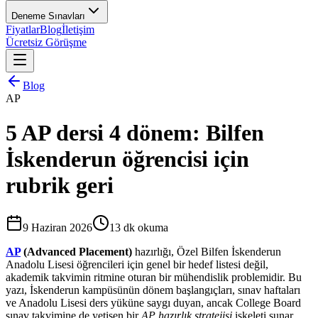
Deneme Sınavları
Fiyatlar
Blog
İletişim
Ücretsiz Görüşme
Blog
AP
5 AP dersi 4 dönem: Bilfen
İskenderun öğrencisi için
rubrik geri
9 Haziran 2026
13
dk okuma
AP
(Advanced Placement)
hazırlığı, Özel Bilfen İskenderun
Anadolu Lisesi öğrencileri için genel bir hedef listesi değil,
akademik takvimin ritmine oturan bir mühendislik problemidir. Bu
yazı, İskenderun kampüsünün dönem başlangıçları, sınav haftaları
ve Anadolu Lisesi ders yüküne saygı duyan, ancak College Board
sınav takvimine de yetişen bir
AP hazırlık stratejisi
iskeleti sunar.