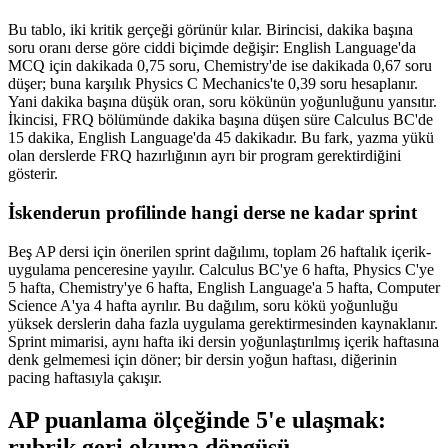
Bu tablo, iki kritik gerçeği görünür kılar. Birincisi, dakika başına
soru oranı derse göre ciddi biçimde değişir: English Language'da
MCQ için dakikada 0,75 soru, Chemistry'de ise dakikada 0,67 soru
düşer; buna karşılık Physics C Mechanics'te 0,39 soru hesaplanır.
Yani dakika başına düşük oran, soru kökünün yoğunluğunu yansıtır.
İkincisi, FRQ bölümünde dakika başına düşen süre Calculus BC'de
15 dakika, English Language'da 45 dakikadır. Bu fark, yazma yükü
olan derslerde FRQ hazırlığının ayrı bir program gerektirdiğini
gösterir.
İskenderun profilinde hangi derse ne kadar sprint
Beş AP dersi için önerilen sprint dağılımı, toplam 26 haftalık içerik-
uygulama penceresine yayılır. Calculus BC'ye 6 hafta, Physics C'ye
5 hafta, Chemistry'ye 6 hafta, English Language'a 5 hafta, Computer
Science A'ya 4 hafta ayrılır. Bu dağılım, soru kökü yoğunluğu
yüksek derslerin daha fazla uygulama gerektirmesinden kaynaklanır.
Sprint mimarisi, aynı hafta iki dersin yoğunlaştırılmış içerik haftasına
denk gelmemesi için döner; bir dersin yoğun haftası, diğerinin
pacing haftasıyla çakışır.
AP puanlama ölçeğinde 5'e ulaşmak:
rubrik geri okuma döngüsü