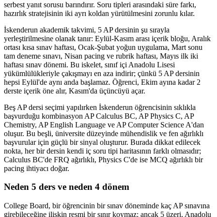
serbest yanıt sorusu barındırır. Soru tipleri arasındaki süre farkı,
hazırlık stratejisinin iki ayrı koldan yürütülmesini zorunlu kılar.
İskenderun akademik takvimi, 5 AP dersinin şu sırayla
yerleştirilmesine olanak tanır: Eylül-Kasım arası içerik bloğu, Aralık
ortası kısa sınav haftası, Ocak-Şubat yoğun uygulama, Mart sonu
tam deneme sınavı, Nisan pacing ve rubrik haftası, Mayıs ilk iki
haftası sınav dönemi. Bu iskelet, sınıf içi Anadolu Lisesi
yükümlülükleriyle çakışmayı en aza indirir; çünkü 5 AP dersinin
hepsi Eylül'de aynı anda başlamaz. Öğrenci, Ekim ayına kadar 2
derste içerik öne alır, Kasım'da üçüncüyü açar.
Beş AP dersi seçimi yapılırken İskenderun öğrencisinin sıklıkla
başvurduğu kombinasyon AP Calculus BC, AP Physics C, AP
Chemistry, AP English Language ve AP Computer Science A'dan
oluşur. Bu beşli, üniversite düzeyinde mühendislik ve fen ağırlıklı
başvurular için güçlü bir sinyal oluşturur. Burada dikkat edilecek
nokta, her bir dersin kendi iç soru tipi haritasının farklı olmasıdır;
Calculus BC'de FRQ ağırlıklı, Physics C'de ise MCQ ağırlıklı bir
pacing ihtiyacı doğar.
Neden 5 ders ve neden 4 dönem
College Board, bir öğrencinin bir sınav döneminde kaç AP sınavına
girebileceğine ilişkin resmi bir sınır koymaz; ancak 5 üzeri, Anadolu