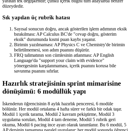
yaratan tek değişkendir; çünkü içerik bilgisi tüm adaylarda benzer
düzeydedir.
Sık yapılan üç rubrik hatası
Sayısal sonucun doğru, ancak gösterilen işlem adımının eksik
bırakılması: AP Calculus BC'de "cevap doğru, gösterim
eksik" durumunda kısmi puan kaybı yaşanır.
Birimin yazılmaması: AP Physics C ve Chemistry'de birimin
belirtilmemesi, son adım puanını düşürür.
FRQ talimatının son cümlesinin atlanması: AP English
Language'da "support your claim with evidence"
yönergesinin karşılanmaması, içerik puanını korusa bile
savunma puanını sıfırlar.
Hazırlık stratejisinin sprint mimarisine
dönüşümü: 6 modüllük yapı
İskenderun öğrencisinin 8 aylık hazırlık penceresi, 6 modüle
bölünür. Her modül ortalama 4 hafta sürer ve farklı bir odak taşır.
Modül 1 içerik tarama, Modül 2 kavram pekiştirme, Modül 3
uygulama soruları, Modül 4 tam deneme, Modül 5 rubrik geri
okuma, Modül 6 pacing ince ayarı olarak tanımlanır. Bu 6 modül, 5
AP dersinin tamamına paralel uygulanır; her modül sonunda öğrenci