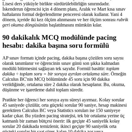
Lisesi ders yüküyle birlikte sürdürülebilirliğin sınırındadır.
İskenderun öğrencisi için 4 dönem planı, Aralık ve Mart kısa sınav
haftalarını formal değerlendirme penceresi olarak kullanır. Yani 4
dönem, içeride iki kez ölçüm alınmasını ve her ölçüm sonrası
rubrik
geri okuma döngüsü
nün başlatılmasını mümkün kılar.
90 dakikalık MCQ modülünde pacing
hesabı: dakika başına soru formülü
AP sınav formatı içinde pacing, dakika başına çözülen soru sayısı
olarak tanımlanır ve öğrencinin sınav günü son şıkka kalmadan
modülü bitirmesini sağlayan tek sayıdır. Formül basittir:
toplam
dakika ÷ toplam soru = bir soruya ayrılan ortalama süre
. Örneğin
Calculus BC'nin MCQ bölümünde 45 soru için 90 dakika
verildiğinde, ortalama süre 2 dakika olarak hesaplanır. Bu, okuma,
düşünme ve işaretleme dahil toplam süredir.
Pratikte her öğrenci her soruya aynı süreyi ayırmaz. Kolay sorular
45 saniyede çözülür, orta güçteki sorular 90 saniye, hesap makinesi
gerektiren Calculus BC veya Statistics soruları ise 150 saniyeye
kadar çıkar. Bu yüzden pacing stratejisi, tek bir ortalama yerine üç
katmanlı bir zaman bütçesi önerir: ilk geçişte 45 saniyelik kolay
sorular 20 dakikada temizlenir, ikinci geçişte 90 saniyelik orta
güçteki sorular bir saat sürer, kalan 10 dakika zor veya