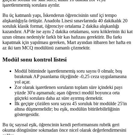
işaretlenmemiş sorulara ayrılır.
Bu üç katmanlı yapı, İskenderun öğrencisinin sınıf içi tempo
alışkanlığıyla örtüşür. Anadolu Lisesi sınavlarında 40 dakikalık 20
soruluk klasik format, öğrenciye ortalama 2 dakika alışkanlığı
kazandırır. AP'de ise aynı 2 dakika ortalaması, soru köklerinin iki kat
uzun olması nedeniyle farklı bir kas hafızası gerektirir. Bu farkı
kapatmak için yapılması gereken, Mart ayından itibaren her hafta en
az iki tam MCQ modülünü zamanlı çözmektir.
Modül sonu kontrol listesi
Modül bitiminde işaretlenmemiş soru sayısı 0 olmalı; boş
bırakmak AP puanlama ölçeğinde -0,25 ceza uygulamasına
yol açar.
Zor olarak işaretlenen soruların toplam süre içindeki payı
yüzde 30'u aşmamalı; aşan öğrenci modül boyunca orta
güçteki sorulara daha az süre ayırmış demektir.
İlk geçişte çözülen soru sayısı 45 soruluk bir modülde 25'in
altına düşmemelidir; bu eşik, modülün bitirilebilirliğinin
göstergesidir.
Bu üç sayısal eşik, öğrencinin kendi performansını rubrik geri
okuma döngüsüne sokmadan önce nicel olarak değerlendirmesini