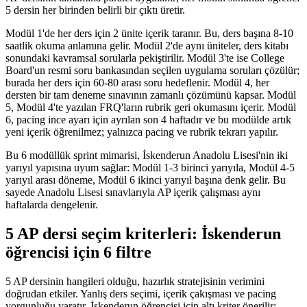
5 dersin her birinden belirli bir çıktı üretir.
Modül 1'de her ders için 2 ünite içerik taranır. Bu, ders başına 8-10
saatlik okuma anlamına gelir. Modül 2'de aynı üniteler, ders kitabı
sonundaki kavramsal sorularla pekiştirilir. Modül 3'te ise College
Board'un resmi soru bankasından seçilen uygulama soruları çözülür;
burada her ders için 60-80 arası soru hedeflenir. Modül 4, her
dersten bir tam deneme sınavının zamanlı çözümünü kapsar. Modül
5, Modül 4'te yazılan FRQ'ların rubrik geri okumasını içerir. Modül
6, pacing ince ayarı için ayrılan son 4 haftadır ve bu modülde artık
yeni içerik öğrenilmez; yalnızca pacing ve rubrik tekrarı yapılır.
Bu 6 modüllük sprint mimarisi, İskenderun Anadolu Lisesi'nin iki
yarıyıl yapısına uyum sağlar: Modül 1-3 birinci yarıyıla, Modül 4-5
yarıyıl arası döneme, Modül 6 ikinci yarıyıl başına denk gelir. Bu
sayede Anadolu Lisesi sınavlarıyla AP içerik çalışması aynı
haftalarda dengelenir.
5 AP dersi seçim kriterleri: İskenderun
öğrencisi için 6 filtre
5 AP dersinin hangileri olduğu, hazırlık stratejisinin verimini
doğrudan etkiler. Yanlış ders seçimi, içerik çakışması ve pacing
yorgunluğu yaratır. İskenderun öğrencisi için altı kriter önerilir: