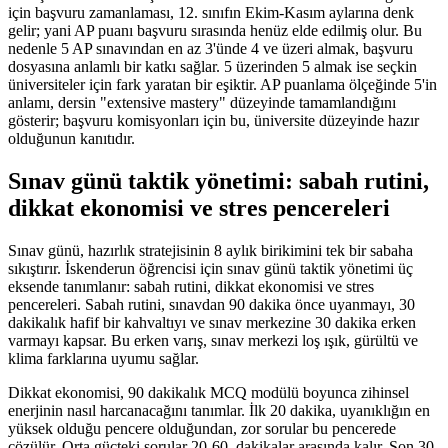
için başvuru zamanlaması, 12. sınıfın Ekim-Kasım aylarına denk
gelir; yani AP puanı başvuru sırasında henüz elde edilmiş olur. Bu
nedenle 5 AP sınavından en az 3'ünde 4 ve üzeri almak, başvuru
dosyasına anlamlı bir katkı sağlar. 5 üzerinden 5 almak ise seçkin
üniversiteler için fark yaratan bir eşiktir. AP puanlama ölçeğinde 5'in
anlamı, dersin "extensive mastery" düzeyinde tamamlandığını
gösterir; başvuru komisyonları için bu, üniversite düzeyinde hazır
olduğunun kanıtıdır.
Sınav günü taktik yönetimi: sabah rutini,
dikkat ekonomisi ve stres pencereleri
Sınav günü, hazırlık stratejisinin 8 aylık birikimini tek bir sabaha
sıkıştırır. İskenderun öğrencisi için sınav günü taktik yönetimi üç
eksende tanımlanır: sabah rutini, dikkat ekonomisi ve stres
pencereleri. Sabah rutini, sınavdan 90 dakika önce uyanmayı, 30
dakikalık hafif bir kahvaltıyı ve sınav merkezine 30 dakika erken
varmayı kapsar. Bu erken varış, sınav merkezi loş ışık, gürültü ve
klima farklarına uyumu sağlar.
Dikkat ekonomisi, 90 dakikalık MCQ modülü boyunca zihinsel
enerjinin nasıl harcanacağını tanımlar. İlk 20 dakika, uyanıklığın en
yüksek olduğu pencere olduğundan, zor sorular bu pencerede
çözülür. Orta güçteki sorular 20-60. dakikalar arasında kalır. Son 30