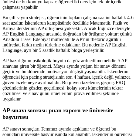
ünitesi de bu konuyu kapsar; öğrenci iki ders için tek bir içerik
çalışması yapabilir.
Bu çift sayım stratejisi, öğrencinin toplam çalışma saatini haftalık 4-6
saat azaltır. İskenderun kampüsünde özellikle Matematik, Fizik ve
Kimya derslerinin AP örtüşmesi yüksektir. Ancak İngilizce dersiyle
AP English Language arasında doğrudan bir örtüşme yoktur; çünkü
Anadolu Lisesi Edebiyat müfredatı ile AP'nin rhetoric ağırlıklı
müfredatı farklı metin türlerine odaklanır. Bu nedenle AP English
Language, ayrı bir 5 saatlik haftalık bloğa yerleştirilir.
AP hazırlığının psikolojik boyutu da göz ardı edilmemelidir. 5 AP
sınavına giren bir öğrenci, Mayıs ayında yoğun bir sınav dönemi
geçirir ve bu dönemde motivasyon düşüşü yaşanabilir. İskenderun
öğrencisi için pacing stratejisinin son 4 haftası, içerik değil yalnızca
güven tazelemeye ayrılmalıdır. Bu güven tazeleme, geçmiş FRQ
çözümlerinin gözden geçirilmesi, kolay soru kümelerinin tekrar
çözülmesi ve sınav günü ritüellerinin prova edilmesi şeklinde
uygulanır.
AP sınavı sonrası: puan raporu ve üniversite
başvurusu
AP sınavı sonuçları Temmuz ayında açıklanır ve öğrenci bu
sonuçları üniversite başvurusunda kullanabilir. İskenderun öğrencisi