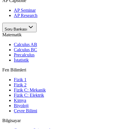
AP Capstone
AP Seminar
AP Research
Soru Bankası
Matematik
Calculus AB
Calculus BC
Precalculus
İstatistik
Fen Bilimleri
Fizik 1
Fizik 2
Fizik C: Mekanik
Fizik C: Elektrik
Kimya
Biyoloji
Çevre Bilimi
Bilgisayar