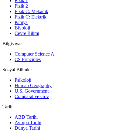
Fizik 1
Fizik 2
Fizik C: Mekanik
Fizik C: Elektrik
Kimya
Biyoloji
Çevre Bilimi
Bilgisayar
Computer Science A
CS Principles
Sosyal Bilimler
Psikoloji
Human Geography
U.S. Government
Comparative Gov
Tarih
ABD Tarihi
Avrupa Tarihi
Dünya Tarihi