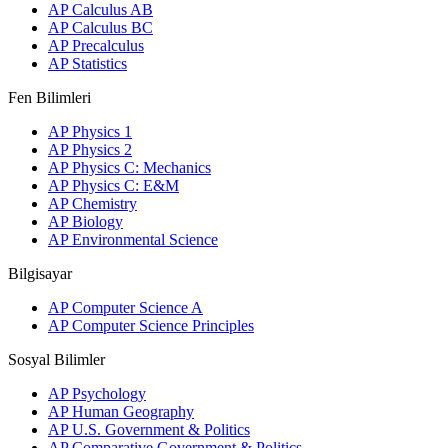
AP Calculus AB
AP Calculus BC
AP Precalculus
AP Statistics
Fen Bilimleri
AP Physics 1
AP Physics 2
AP Physics C: Mechanics
AP Physics C: E&M
AP Chemistry
AP Biology
AP Environmental Science
Bilgisayar
AP Computer Science A
AP Computer Science Principles
Sosyal Bilimler
AP Psychology
AP Human Geography
AP U.S. Government & Politics
AP Comparative Government & Politics