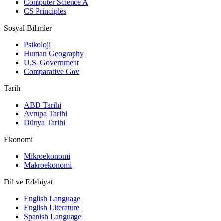
Computer Science A
CS Principles
Sosyal Bilimler
Psikoloji
Human Geography
U.S. Government
Comparative Gov
Tarih
ABD Tarihi
Avrupa Tarihi
Dünya Tarihi
Ekonomi
Mikroekonomi
Makroekonomi
Dil ve Edebiyat
English Language
English Literature
Spanish Language