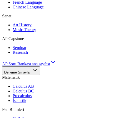
French Language
Chinese Language
Sanat
Art History
Music Theory
AP Capstone
Seminar
Research
AP Soru Bankası ana sayfası
Deneme Sınavları
Matematik
Calculus AB
Calculus BC
Precalculus
İstatistik
Fen Bilimleri