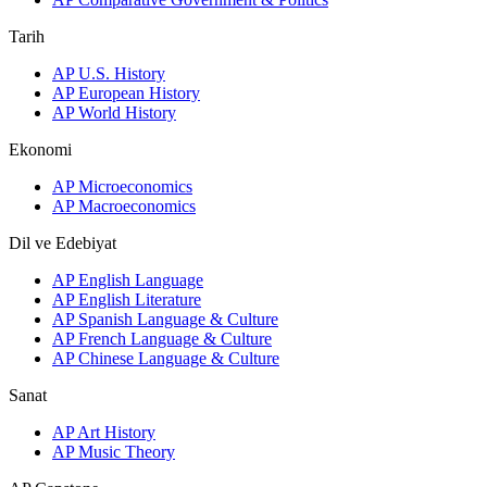
Tarih
AP U.S. History
AP European History
AP World History
Ekonomi
AP Microeconomics
AP Macroeconomics
Dil ve Edebiyat
AP English Language
AP English Literature
AP Spanish Language & Culture
AP French Language & Culture
AP Chinese Language & Culture
Sanat
AP Art History
AP Music Theory