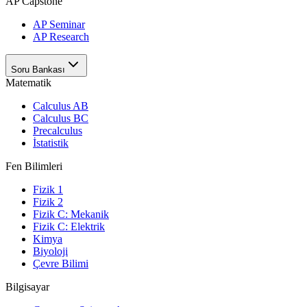
AP Capstone
AP Seminar
AP Research
Soru Bankası
Matematik
Calculus AB
Calculus BC
Precalculus
İstatistik
Fen Bilimleri
Fizik 1
Fizik 2
Fizik C: Mekanik
Fizik C: Elektrik
Kimya
Biyoloji
Çevre Bilimi
Bilgisayar