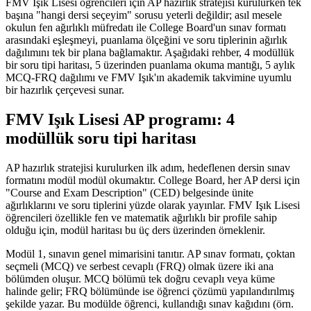
FMV Işık Lisesi öğrencileri için AP hazırlık stratejisi kurulurken tek
başına "hangi dersi seçeyim" sorusu yeterli değildir; asıl mesele
okulun fen ağırlıklı müfredatı ile College Board'un sınav formatı
arasındaki eşleşmeyi, puanlama ölçeğini ve soru tiplerinin ağırlık
dağılımını tek bir plana bağlamaktır. Aşağıdaki rehber, 4 modüllük
bir soru tipi haritası, 5 üzerinden puanlama okuma mantığı, 5 aylık
MCQ-FRQ dağılımı ve FMV Işık'ın akademik takvimine uyumlu
bir hazırlık çerçevesi sunar.
FMV Işık Lisesi AP programı: 4
modüllük soru tipi haritası
AP hazırlık stratejisi kurulurken ilk adım, hedeflenen dersin sınav
formatını modül modül okumaktır. College Board, her AP dersi için
"Course and Exam Description" (CED) belgesinde ünite
ağırlıklarını ve soru tiplerini yüzde olarak yayınlar. FMV Işık Lisesi
öğrencileri özellikle fen ve matematik ağırlıklı bir profile sahip
olduğu için, modül haritası bu üç ders üzerinden örneklenir.
Modül 1, sınavın genel mimarisini tanıtır. AP sınav formatı, çoktan
seçmeli (MCQ) ve serbest cevaplı (FRQ) olmak üzere iki ana
bölümden oluşur. MCQ bölümü tek doğru cevaplı veya küme
halinde gelir; FRQ bölümünde ise öğrenci çözümü yapılandırılmış
şekilde yazar. Bu modülde öğrenci, kullandığı sınav kağıdını (örn.