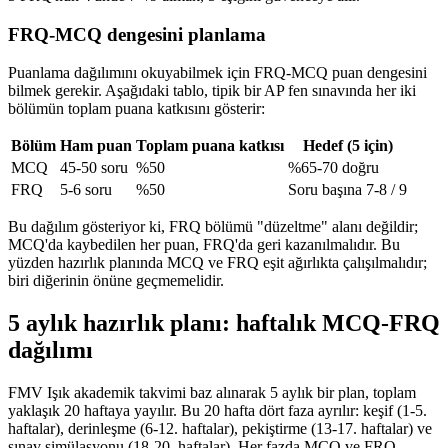
FRQ-MCQ dengesini planlama
Puanlama dağılımını okuyabilmek için FRQ-MCQ puan dengesini
bilmek gerekir. Aşağıdaki tablo, tipik bir AP fen sınavında her iki
bölümün toplam puana katkısını gösterir:
Bölüm
Ham puan
Toplam puana katkısı
Hedef (5 için)
MCQ
45-50 soru
%50
%65-70 doğru
FRQ
5-6 soru
%50
Soru başına 7-8 / 9
Bu dağılım gösteriyor ki, FRQ bölümü "düzeltme" alanı değildir;
MCQ'da kaybedilen her puan, FRQ'da geri kazanılmalıdır. Bu
yüzden hazırlık planında MCQ ve FRQ eşit ağırlıkta çalışılmalıdır;
biri diğerinin önüne geçmemelidir.
5 aylık hazırlık planı: haftalık MCQ-FRQ
dağılımı
FMV Işık akademik takvimi baz alınarak 5 aylık bir plan, toplam
yaklaşık 20 haftaya yayılır. Bu 20 hafta dört faza ayrılır: keşif (1-5.
haftalar), derinleşme (6-12. haftalar), pekiştirme (13-17. haftalar) ve
sınav simülasyonu (18-20. haftalar). Her fazda MCQ ve FRQ