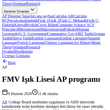
Theory
Seminar
Research
Deneme Sınavları
AP Deneme Sınavları ana sayfası
Calculus AB
Calculus
BC
Precalculus
İstatistik
Fizik 1
Fizik 2
Fizik C: Mekanik
Fizik C:
Elektrik
Kimya
Biyoloji
Çevre Bilimi
Computer Science A
CS
Principles
Mikroekonomi
Makroekonomi
Psikoloji
Human
Geography
U.S. Government
Comparative Gov
ABD Tarihi
Avrupa
Tarihi
Dünya Tarihi
English Language
English Literature
Spanish
Language
French Language
Chinese Language
Art History
Music
Theory
Seminar
Research
Fiyatlar
Blog
İletişim
Ücretsiz Görüşme
Blog
AP
FMV Işık Lisesi AP programı
9 Haziran 2026
11
dk okuma
AP
, College Board tarafından uygulanan ve ABD üniversite
kabullerinde kolej kredisine dönüşen ileri düzey bir sınav ailesidir.