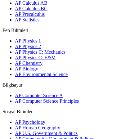
AP Calculus AB
AP Calculus BC
AP Precalculus
AP Statistics
Fen Bilimleri
AP Physics 1
AP Physics 2
AP Physics C: Mechanics
AP Physics C: E&M
AP Chemistry
AP Biology
AP Environmental Science
Bilgisayar
AP Computer Science A
AP Computer Science Principles
Sosyal Bilimler
AP Psychology
AP Human Geography
AP U.S. Government & Politics
AP Comparative Government & Politics