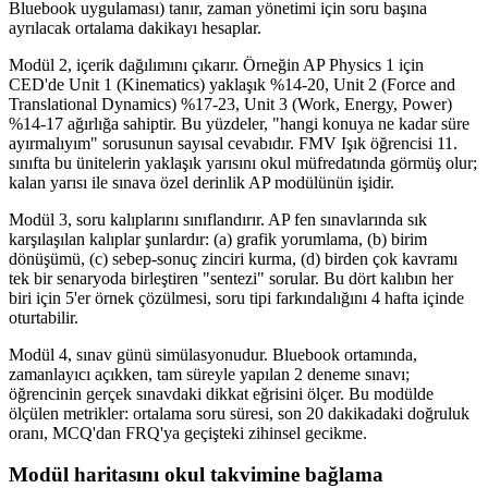
Bluebook uygulaması) tanır, zaman yönetimi için soru başına
ayrılacak ortalama dakikayı hesaplar.
Modül 2, içerik dağılımını çıkarır. Örneğin AP Physics 1 için
CED'de Unit 1 (Kinematics) yaklaşık %14-20, Unit 2 (Force and
Translational Dynamics) %17-23, Unit 3 (Work, Energy, Power)
%14-17 ağırlığa sahiptir. Bu yüzdeler, "hangi konuya ne kadar süre
ayırmalıyım" sorusunun sayısal cevabıdır. FMV Işık öğrencisi 11.
sınıfta bu ünitelerin yaklaşık yarısını okul müfredatında görmüş olur;
kalan yarısı ile sınava özel derinlik AP modülünün işidir.
Modül 3, soru kalıplarını sınıflandırır. AP fen sınavlarında sık
karşılaşılan kalıplar şunlardır: (a) grafik yorumlama, (b) birim
dönüşümü, (c) sebep-sonuç zinciri kurma, (d) birden çok kavramı
tek bir senaryoda birleştiren "sentezi" sorular. Bu dört kalıbın her
biri için 5'er örnek çözülmesi, soru tipi farkındalığını 4 hafta içinde
oturtabilir.
Modül 4, sınav günü simülasyonudur. Bluebook ortamında,
zamanlayıcı açıkken, tam süreyle yapılan 2 deneme sınavı;
öğrencinin gerçek sınavdaki dikkat eğrisini ölçer. Bu modülde
ölçülen metrikler: ortalama soru süresi, son 20 dakikadaki doğruluk
oranı, MCQ'dan FRQ'ya geçişteki zihinsel gecikme.
Modül haritasını okul takvimine bağlama