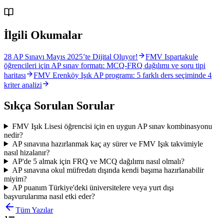
İlgili Okumalar
28 AP Sınavı Mayıs 2025’te Dijital Oluyor!
FMV Ispartakule
öğrencileri için AP sınav formatı: MCQ-FRQ dağılımı ve soru tipi
haritası
FMV Erenköy Işık AP programı: 5 farklı ders seçiminde 4
kriter analizi
Sıkça Sorulan Sorular
FMV Işık Lisesi öğrencisi için en uygun AP sınav kombinasyonu
nedir?
AP sınavına hazırlanmak kaç ay sürer ve FMV Işık takvimiyle
nasıl hizalanır?
AP'de 5 almak için FRQ ve MCQ dağılımı nasıl olmalı?
AP sınavına okul müfredatı dışında kendi başıma hazırlanabilir
miyim?
AP puanım Türkiye'deki üniversitelere veya yurt dışı
başvurularıma nasıl etki eder?
Tüm Yazılar