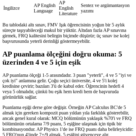
AP
AP English
Sentez ve argümantasyon
İngilizce
English
Language
yazımı
Literature
Bu tablodaki altı sınav, FMV Işık öğrencisinin yoğun bir 5 aylık
süreçte taşıyabileceği makul bir yüktür. Altıdan fazla AP sınavına
girmek, FRQ kalitesini belirgin biçimde düşürür; üç sınav ise kolej
başvurusunda yeterli derinliği göstermeyebilir.
AP puanlama ölçeğini doğru okuma: 5
üzerinden 4 ve 5 için eşik
AP puanlama ölçeği 1-5 arasındadır. 3 puan "yeterli", 4 ve 5 "iyi ve
çok iyi" anlamına gelir. Çoğu seçici üniversite, 4 ve 5'i kolej
kredisine çevirir; bazıları 3'ü de kabul eder. Öğrencinin hedefi 4
veya 5 olmalıdır, çünkü bu eşik hem kredi hem de başvuruda
görünürlük sağlar.
Puanlama eşiği derse göre değişir. Örneğin AP Calculus BC'de 5
almak için gereken kompozit puan yıldan yıla farklılık gösterebilir,
ancak genel kural olarak: MCQ bölümünün yaklaşık %70'i ve FRQ
bölümünün ortalama 7/9 puanı, 5 eşiğine ulaşmak için tipik bir
kombinasyondur. AP Physics 1'de ise FRQ puanı daha belirleyicidir:
5 FRQ'nun 4'ünde 7+/9 almak, 5 eşiğini güvenceye alır.