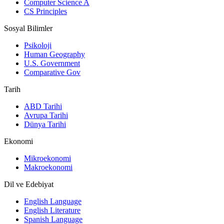
Computer Science A
CS Principles
Sosyal Bilimler
Psikoloji
Human Geography
U.S. Government
Comparative Gov
Tarih
ABD Tarihi
Avrupa Tarihi
Dünya Tarihi
Ekonomi
Mikroekonomi
Makroekonomi
Dil ve Edebiyat
English Language
English Literature
Spanish Language