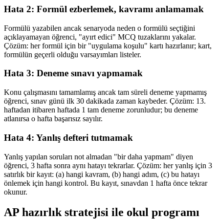
Hata 2: Formül ezberlemek, kavramı anlamamak
Formülü yazabilen ancak senaryoda neden o formülü seçtiğini
açıklayamayan öğrenci, "ayırt edici" MCQ tuzaklarını yakalar.
Çözüm: her formül için bir "uygulama koşulu" kartı hazırlanır; kart,
formülün geçerli olduğu varsayımları listeler.
Hata 3: Deneme sınavı yapmamak
Konu çalışmasını tamamlamış ancak tam süreli deneme yapmamış
öğrenci, sınav günü ilk 30 dakikada zaman kaybeder. Çözüm: 13.
haftadan itibaren haftada 1 tam deneme zorunludur; bu deneme
atlanırsa o hafta başarısız sayılır.
Hata 4: Yanlış defteri tutmamak
Yanlış yapılan soruları not almadan "bir daha yapmam" diyen
öğrenci, 3 hafta sonra aynı hatayı tekrarlar. Çözüm: her yanlış için 3
satırlık bir kayıt: (a) hangi kavram, (b) hangi adım, (c) bu hatayı
önlemek için hangi kontrol. Bu kayıt, sınavdan 1 hafta önce tekrar
okunur.
AP hazırlık stratejisi ile okul programı