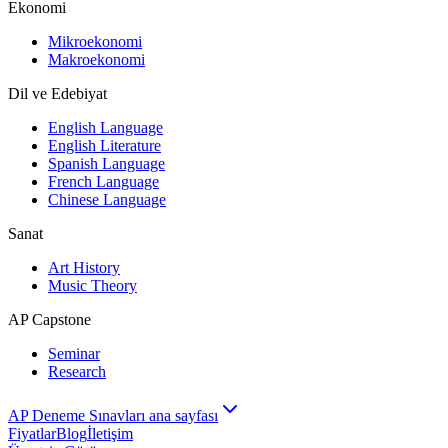
Ekonomi
Mikroekonomi
Makroekonomi
Dil ve Edebiyat
English Language
English Literature
Spanish Language
French Language
Chinese Language
Sanat
Art History
Music Theory
AP Capstone
Seminar
Research
AP Deneme Sınavları ana sayfası
Fiyatlar
Blog
İletişim