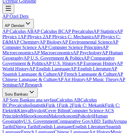
Ücretsiz Görüşme
AP Özel Ders
AP Dersleri
AP Calculus AB
AP Calculus BC
AP Precalculus
AP Statistics
AP
Physics 1
AP Physics 2
AP Physics C: Mechanics
AP Physics C:
E&M
AP Chemistry
AP Biology
AP Environmental Science
AP
Computer Science A
AP Computer Science Principles
AP
Microeconomics
AP Macroeconomics
AP Psychology
AP Human
Geography
AP U.S. Government & Politics
AP Comparative
Government & Politics
AP U.S. History
AP European History
AP
World History
AP English Language
AP English Literature
AP
Spanish Language & Culture
AP French Language & Culture
AP
Chinese Language & Culture
AP Art History
AP Music Theory
AP
Seminar
AP Research
Soru Bankası
AP Soru Bankası ana sayfası
Calculus AB
Calculus
BC
Precalculus
İstatistik
Fizik 1
Fizik 2
Fizik C: Mekanik
Fizik C:
Elektrik
Kimya
Biyoloji
Çevre Bilimi
Computer Science A
CS
Principles
Mikroekonomi
Makroekonomi
Psikoloji
Human
Geography
U.S. Government
Comparative Gov
ABD Tarihi
Avrupa
Tarihi
Dünya Tarihi
English Language
English Literature
Spanish
Language
French Language
Chinese Language
Art History
Music