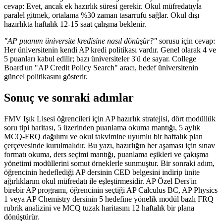
cevap: Evet, ancak ek hazırlık süresi gerekir. Okul müfredatıyla
paralel gitmek, ortalama %30 zaman tasarrufu sağlar. Okul dışı
hazırlıkta haftalık 12-15 saat çalışma beklenir.
"AP puanım üniversite kredisine nasıl dönüşür?"
sorusu için cevap:
Her üniversitenin kendi AP kredi politikası vardır. Genel olarak 4 ve
5 puanları kabul edilir; bazı üniversiteler 3'ü de sayar. College
Board'un "AP Credit Policy Search" aracı, hedef üniversitenin
güncel politikasını gösterir.
Sonuç ve sonraki adımlar
FMV Işık Lisesi öğrencileri için AP hazırlık stratejisi, dört modüllük
soru tipi haritası, 5 üzerinden puanlama okuma mantığı, 5 aylık
MCQ-FRQ dağılımı ve okul takvimine uyumlu bir haftalık plan
çerçevesinde kurulmalıdır. Bu yazı, hazırlığın her aşaması için sınav
formatı okuma, ders seçimi mantığı, puanlama eşikleri ve çakışma
yönetimi modüllerini somut örneklerle sunmuştur. Bir sonraki adım,
öğrencinin hedeflediği AP dersinin CED belgesini indirip ünite
ağırlıklarını okul müfredatı ile eşleştirmesidir. AP Özel Ders'in
birebir AP programı, öğrencinin seçtiği AP Calculus BC, AP Physics
1 veya AP Chemistry dersinin 5 hedefine yönelik modül bazlı FRQ
rubrik analizini ve MCQ tuzak haritasını 12 haftalık bir plana
dönüştürür.