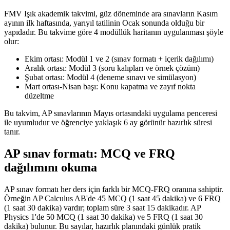
FMV Işık akademik takvimi, güz döneminde ara sınavların Kasım
ayının ilk haftasında, yarıyıl tatilinin Ocak sonunda olduğu bir
yapıdadır. Bu takvime göre 4 modüllük haritanın uygulanması şöyle
olur:
Ekim ortası: Modül 1 ve 2 (sınav formatı + içerik dağılımı)
Aralık ortası: Modül 3 (soru kalıpları ve örnek çözüm)
Şubat ortası: Modül 4 (deneme sınavı ve simülasyon)
Mart ortası-Nisan başı: Konu kapatma ve zayıf nokta
düzeltme
Bu takvim, AP sınavlarının Mayıs ortasındaki uygulama penceresi
ile uyumludur ve öğrenciye yaklaşık 6 ay görünür hazırlık süresi
tanır.
AP sınav formatı: MCQ ve FRQ
dağılımını okuma
AP sınav formatı her ders için farklı bir MCQ-FRQ oranına sahiptir.
Örneğin AP Calculus AB'de 45 MCQ (1 saat 45 dakika) ve 6 FRQ
(1 saat 30 dakika) vardır; toplam süre 3 saat 15 dakikadır. AP
Physics 1'de 50 MCQ (1 saat 30 dakika) ve 5 FRQ (1 saat 30
dakika) bulunur. Bu sayılar, hazırlık planındaki günlük pratik