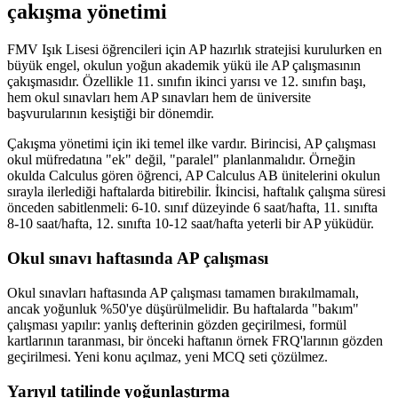
çakışma yönetimi
FMV Işık Lisesi öğrencileri için AP hazırlık stratejisi kurulurken en
büyük engel, okulun yoğun akademik yükü ile AP çalışmasının
çakışmasıdır. Özellikle 11. sınıfın ikinci yarısı ve 12. sınıfın başı,
hem okul sınavları hem AP sınavları hem de üniversite
başvurularının kesiştiği bir dönemdir.
Çakışma yönetimi için iki temel ilke vardır. Birincisi, AP çalışması
okul müfredatına "ek" değil, "paralel" planlanmalıdır. Örneğin
okulda Calculus gören öğrenci, AP Calculus AB ünitelerini okulun
sırayla ilerlediği haftalarda bitirebilir. İkincisi, haftalık çalışma süresi
önceden sabitlenmeli: 6-10. sınıf düzeyinde 6 saat/hafta, 11. sınıfta
8-10 saat/hafta, 12. sınıfta 10-12 saat/hafta yeterli bir AP yüküdür.
Okul sınavı haftasında AP çalışması
Okul sınavları haftasında AP çalışması tamamen bırakılmamalı,
ancak yoğunluk %50'ye düşürülmelidir. Bu haftalarda "bakım"
çalışması yapılır: yanlış defterinin gözden geçirilmesi, formül
kartlarının taranması, bir önceki haftanın örnek FRQ'larının gözden
geçirilmesi. Yeni konu açılmaz, yeni MCQ seti çözülmez.
Yarıyıl tatilinde yoğunlaştırma