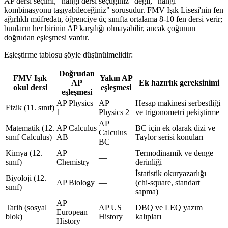
AP dersi seçimi, "hangi dersi seçtiğiniz" değil, "hangi
kombinasyonu taşıyabileceğiniz" sorusudur. FMV Işık Lisesi'nin fen
ağırlıklı müfredatı, öğrenciye üç sınıfta ortalama 8-10 fen dersi verir;
bunların her birinin AP karşılığı olmayabilir, ancak çoğunun
doğrudan eşleşmesi vardır.
Eşleştirme tablosu şöyle düşünülmelidir:
Doğrudan
FMV Işık
Yakın AP
AP
Ek hazırlık gereksinimi
okul dersi
eşleşmesi
eşleşmesi
AP Physics
AP
Hesap makinesi serbestliği
Fizik (11. sınıf)
1
Physics 2
ve trigonometri pekiştirme
AP
Matematik (12.
AP Calculus
BC için ek olarak dizi ve
Calculus
sınıf Calculus)
AB
Taylor serisi konuları
BC
Kimya (12.
AP
Termodinamik ve denge
—
sınıf)
Chemistry
derinliği
İstatistik okuryazarlığı
Biyoloji (12.
AP Biology
—
(chi-square, standart
sınıf)
sapma)
AP
Tarih (sosyal
AP US
DBQ ve LEQ yazım
European
blok)
History
kalıpları
History