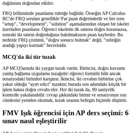
dağılımını doğrudan etkiler.
FRQ bölümünde puanlama rubriğe bağlıdır. Örneğin AP Calculus
BC'de FRQ soruları genellikle 9'ar puan değerindedir ve her soru
"setup", "development", "solution" aşamalarından oluşan bir iskelet
üzerinden puanlanır. Öğrenci iskeletin ilk satırını doğru kuramazsa,
sonraki iki satırın doğruluğuna bakılmaksızın puan kaybeder. Bu
nedenle FRQ çözümü, "doğru sonucu bulmak" değil, "rubriğin
aradığı yapıyı kurmak" becerisidir.
MCQ'da iki tür tuzak
AP MCQ'larında iki yaygın tuzak vardır. Birincisi, doğru kavramı
yanlış bağlama uygulama tuzağıdır: öğrenci formülü bilir ancak
senaryodaki birimleri karıştırır. İkincisi, iki cevabın birbirine çok
yakın olduğu "ayırt edici" tuzaktır; burada son adımdaki küçük bir
işlem hatası doğru cevabı eler. Her iki tuzak da, 90 saniyelik
kontrolle yakalanabilir: cevap şıkkındaki birimi ve senaryonun son
cümlesini yeniden okumak, tuzak oranını belirgin biçimde düşürür.
FMV Işık öğrencisi için AP ders seçimi: 6
sınav nasıl eşleştirilir