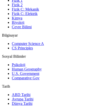
Fizik 1
Fizik 2
Fizik C: Mekanik
Fizik C: Elektrik
Kimya
Biyoloji
Çevre Bilimi
Bilgisayar
Computer Science A
CS Principles
Sosyal Bilimler
Psikoloji
Human Geography
U.S. Government
Comparative Gov
Tarih
ABD Tarihi
Avrupa Tarihi
Dünya Tarihi