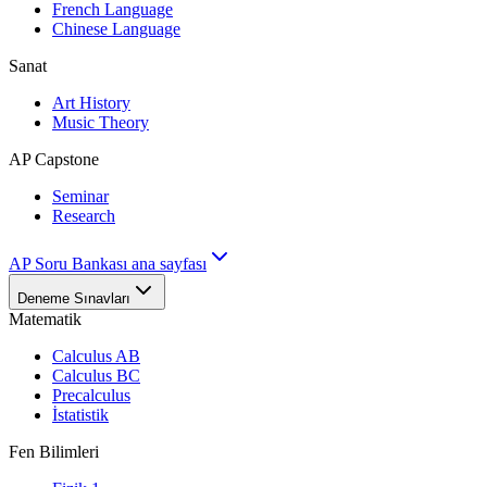
French Language
Chinese Language
Sanat
Art History
Music Theory
AP Capstone
Seminar
Research
AP Soru Bankası ana sayfası
Deneme Sınavları
Matematik
Calculus AB
Calculus BC
Precalculus
İstatistik
Fen Bilimleri