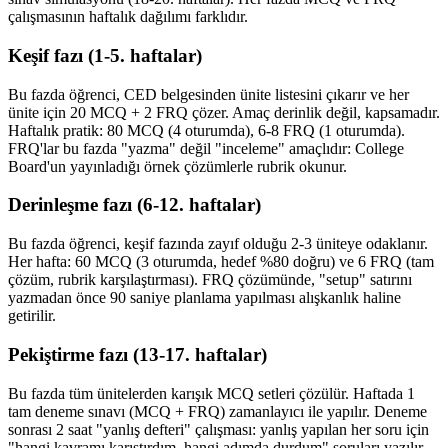
çalışmasının haftalık dağılımı farklıdır.
Keşif fazı (1-5. haftalar)
Bu fazda öğrenci, CED belgesinden ünite listesini çıkarır ve her
ünite için 20 MCQ + 2 FRQ çözer. Amaç derinlik değil, kapsamadır.
Haftalık pratik: 80 MCQ (4 oturumda), 6-8 FRQ (1 oturumda).
FRQ'lar bu fazda "yazma" değil "inceleme" amaçlıdır: College
Board'un yayınladığı örnek çözümlerle rubrik okunur.
Derinleşme fazı (6-12. haftalar)
Bu fazda öğrenci, keşif fazında zayıf olduğu 2-3 üniteye odaklanır.
Her hafta: 60 MCQ (3 oturumda, hedef %80 doğru) ve 6 FRQ (tam
çözüm, rubrik karşılaştırması). FRQ çözümünde, "setup" satırını
yazmadan önce 90 saniye planlama yapılması alışkanlık haline
getirilir.
Pekiştirme fazı (13-17. haftalar)
Bu fazda tüm ünitelerden karışık MCQ setleri çözülür. Haftada 1
tam deneme sınavı (MCQ + FRQ) zamanlayıcı ile yapılır. Deneme
sonrası 2 saat "yanlış defteri" çalışması: yanlış yapılan her soru için
"hangi kavramı karıştırdım, hangi adımda durdum" soruları yazılır.