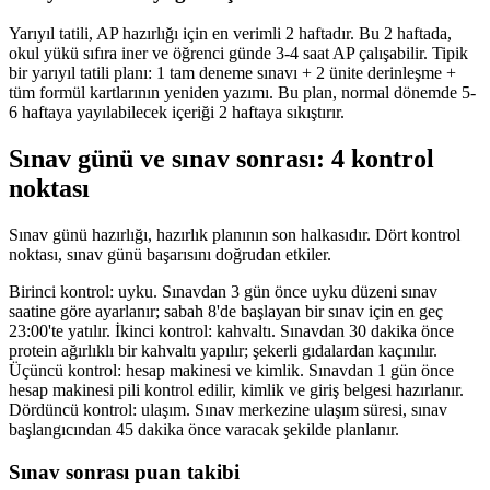
Yarıyıl tatili, AP hazırlığı için en verimli 2 haftadır. Bu 2 haftada,
okul yükü sıfıra iner ve öğrenci günde 3-4 saat AP çalışabilir. Tipik
bir yarıyıl tatili planı: 1 tam deneme sınavı + 2 ünite derinleşme +
tüm formül kartlarının yeniden yazımı. Bu plan, normal dönemde 5-
6 haftaya yayılabilecek içeriği 2 haftaya sıkıştırır.
Sınav günü ve sınav sonrası: 4 kontrol
noktası
Sınav günü hazırlığı, hazırlık planının son halkasıdır. Dört kontrol
noktası, sınav günü başarısını doğrudan etkiler.
Birinci kontrol: uyku. Sınavdan 3 gün önce uyku düzeni sınav
saatine göre ayarlanır; sabah 8'de başlayan bir sınav için en geç
23:00'te yatılır. İkinci kontrol: kahvaltı. Sınavdan 30 dakika önce
protein ağırlıklı bir kahvaltı yapılır; şekerli gıdalardan kaçınılır.
Üçüncü kontrol: hesap makinesi ve kimlik. Sınavdan 1 gün önce
hesap makinesi pili kontrol edilir, kimlik ve giriş belgesi hazırlanır.
Dördüncü kontrol: ulaşım. Sınav merkezine ulaşım süresi, sınav
başlangıcından 45 dakika önce varacak şekilde planlanır.
Sınav sonrası puan takibi