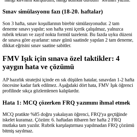
Sınav simülasyonu fazı (18-20. haftalar)
Son 3 hafta, sınav koşullarının birebir simülasyonudur. 2 tam
deneme sınavı yapılır; son hafta yeni içerik çalışılmaz, yalnızca
rubrik tekrarı ve zayıf nokta formül tazelenir. Bu fazda uyku düzeni
de sınava göre ayarlanır: sınav günü saatinde yapılan 2 tam deneme,
dikkat eğrisini sınav saatine sabitler.
FMV Işık için sınava özel taktikler: 4
yaygın hata ve çözümü
AP hazırlık stratejisi içinde en sık düşülen hatalar, sınavdan 1-2 hafta
öncesine kadar fark edilmez. Aşağıdaki dört hata, FMV Işık öğrenci
profilinde sıkça gözlemlenen kalıplardır.
Hata 1: MCQ çözerken FRQ yazımını ihmal etmek
MCQ pratikte %85 doğru yakalayan öğrenci, FRQ'ya geçtiğinde
iskelet kuramaz. Çözüm: 6. haftadan itibaren her hafta 2 FRQ
mutlaka tam yazılır. Rubrik karşılaştırması yapılmadan FRQ çözümü
bitmiş sayılmaz.