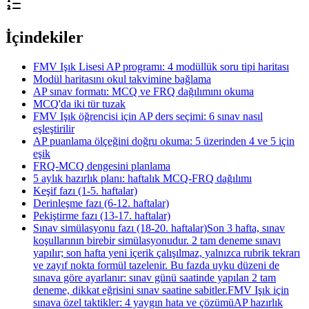
İçindekiler
FMV Işık Lisesi AP programı: 4 modüllük soru tipi haritası
Modül haritasını okul takvimine bağlama
AP sınav formatı: MCQ ve FRQ dağılımını okuma
MCQ'da iki tür tuzak
FMV Işık öğrencisi için AP ders seçimi: 6 sınav nasıl
eşleştirilir
AP puanlama ölçeğini doğru okuma: 5 üzerinden 4 ve 5 için
eşik
FRQ-MCQ dengesini planlama
5 aylık hazırlık planı: haftalık MCQ-FRQ dağılımı
Keşif fazı (1-5. haftalar)
Derinleşme fazı (6-12. haftalar)
Pekiştirme fazı (13-17. haftalar)
Sınav simülasyonu fazı (18-20. haftalar)Son 3 hafta, sınav
koşullarının birebir simülasyonudur. 2 tam deneme sınavı
yapılır; son hafta yeni içerik çalışılmaz, yalnızca rubrik tekrarı
ve zayıf nokta formül tazelenir. Bu fazda uyku düzeni de
sınava göre ayarlanır: sınav günü saatinde yapılan 2 tam
deneme, dikkat eğrisini sınav saatine sabitler.FMV Işık için
sınava özel taktikler: 4 yaygın hata ve çözümüAP hazırlık