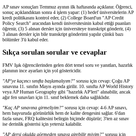
AP sınav sonuçları Temmuz ayının ilk haftasında açıklanır. Öğrenci,
sonuç açıklandıktan sonra 4 işlem yapar: (1) hedef üniversitelerin AP
kredi politikasını kontrol eder, (2) College Board'un "AP Credit
Policy Search" aracından kendi üniversitesinin kabul ettiği puanları
öğrenir, (3) 5 alınan dersler için üniversiteye transkript gönderir, (4)
3 alınan dersler için bile transkript gönderimi yapılır çünkü bazı
bölümler 3'ü kabul eder.
Sıkça sorulan sorular ve cevaplar
FMV Işık öğrencilerinden gelen dört temel soru ve yanıtları, hazırlık
planının ince ayarları için yol göstericidir.
"AP'ye kaçıncı sınıfta başlamalıyım?"
sorusu için cevap: Çoğu AP
sınavına 11. sınıfın Mayıs ayında girilir. 10. sınıfta AP World History
veya AP Human Geography gibi "hazırlık AP'leri" alınabilir, ancak
ağır fen sınavları için 11. sınıf beklemek daha sağlıklıdır.
"Kaç AP sınavına girmeliyim?"
sorusu için cevap: 4-6 AP sınavı,
hem başvuruda görünürlük hem de kalite dengesini sağlar. 6'dan
fazla sınav, FRQ kalitesini belirgin biçimde düşürür; 3'ten az sınav
ise derinlik gösterisi için yetersiz kalabilir.
"AP dersi okulda görmeden sınava girebilir miyim?"
sorusu için