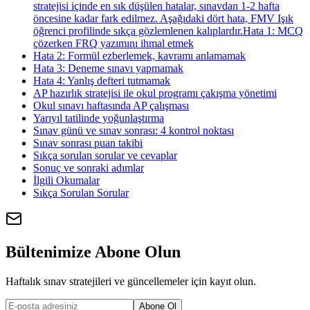
stratejisi içinde en sık düşülen hatalar, sınavdan 1-2 hafta
öncesine kadar fark edilmez. Aşağıdaki dört hata, FMV Işık
öğrenci profilinde sıkça gözlemlenen kalıplardır.Hata 1: MCQ
çözerken FRQ yazımını ihmal etmek
Hata 2: Formül ezberlemek, kavramı anlamamak
Hata 3: Deneme sınavı yapmamak
Hata 4: Yanlış defteri tutmamak
AP hazırlık stratejisi ile okul programı çakışma yönetimi
Okul sınavı haftasında AP çalışması
Yarıyıl tatilinde yoğunlaştırma
Sınav günü ve sınav sonrası: 4 kontrol noktası
Sınav sonrası puan takibi
Sıkça sorulan sorular ve cevaplar
Sonuç ve sonraki adımlar
İlgili Okumalar
Sıkça Sorulan Sorular
Bültenimize Abone Olun
Haftalık sınav stratejileri ve güncellemeler için kayıt olun.
Abone Ol