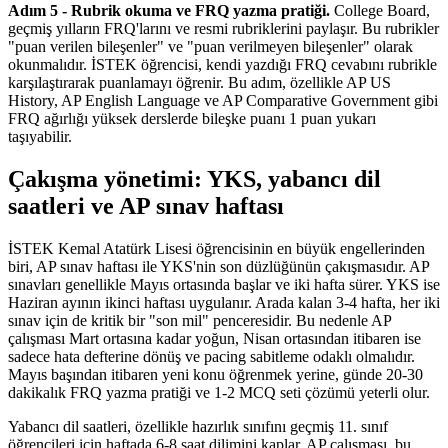
Adım 5 - Rubrik okuma ve FRQ yazma pratiği.
College Board,
geçmiş yılların FRQ'larını ve resmi rubriklerini paylaşır. Bu rubrikler
"puan verilen bileşenler" ve "puan verilmeyen bileşenler" olarak
okunmalıdır. İSTEK öğrencisi, kendi yazdığı FRQ cevabını rubrikle
karşılaştırarak puanlamayı öğrenir. Bu adım, özellikle AP US
History, AP English Language ve AP Comparative Government gibi
FRQ ağırlığı yüksek derslerde bileşke puanı 1 puan yukarı
taşıyabilir.
Çakışma yönetimi: YKS, yabancı dil
saatleri ve AP sınav haftası
İSTEK Kemal Atatürk Lisesi öğrencisinin en büyük engellerinden
biri, AP sınav haftası ile YKS'nin son düzlüğünün çakışmasıdır. AP
sınavları genellikle Mayıs ortasında başlar ve iki hafta sürer. YKS ise
Haziran ayının ikinci haftası uygulanır. Arada kalan 3-4 hafta, her iki
sınav için de kritik bir "son mil" penceresidir. Bu nedenle AP
çalışması Mart ortasına kadar yoğun, Nisan ortasından itibaren ise
sadece hata defterine dönüş ve pacing sabitleme odaklı olmalıdır.
Mayıs başından itibaren yeni konu öğrenmek yerine, günde 20-30
dakikalık FRQ yazma pratiği ve 1-2 MCQ seti çözümü yeterli olur.
Yabancı dil saatleri, özellikle hazırlık sınıfını geçmiş 11. sınıf
öğrencileri için haftada 6-8 saat dilimini kaplar. AP çalışması, bu