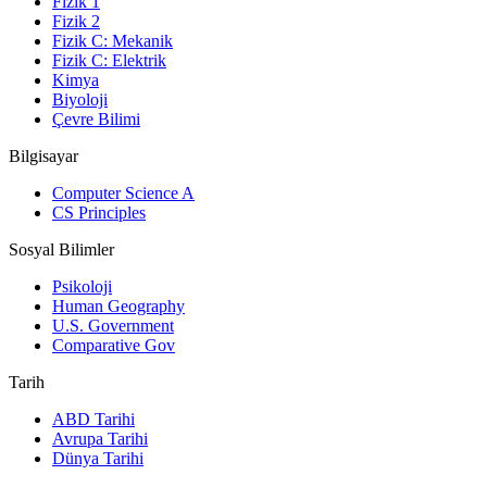
Fizik 1
Fizik 2
Fizik C: Mekanik
Fizik C: Elektrik
Kimya
Biyoloji
Çevre Bilimi
Bilgisayar
Computer Science A
CS Principles
Sosyal Bilimler
Psikoloji
Human Geography
U.S. Government
Comparative Gov
Tarih
ABD Tarihi
Avrupa Tarihi
Dünya Tarihi