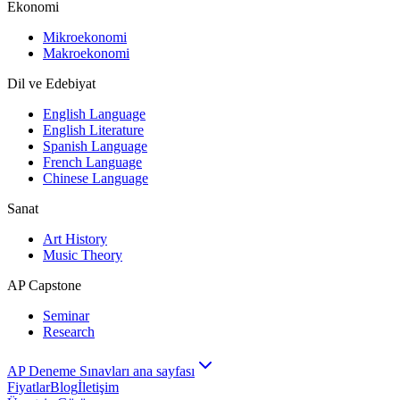
Ekonomi
Mikroekonomi
Makroekonomi
Dil ve Edebiyat
English Language
English Literature
Spanish Language
French Language
Chinese Language
Sanat
Art History
Music Theory
AP Capstone
Seminar
Research
AP Deneme Sınavları ana sayfası
Fiyatlar
Blog
İletişim