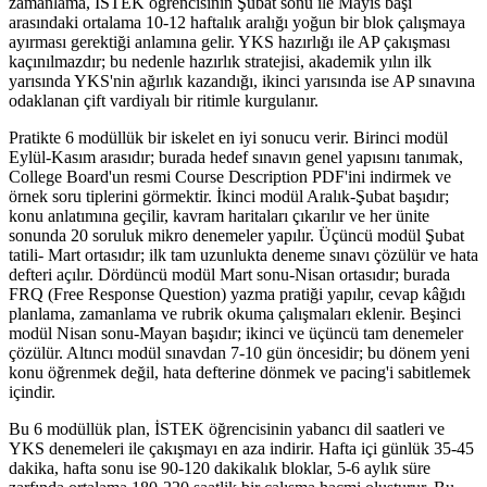
zamanlama, İSTEK öğrencisinin Şubat sonu ile Mayıs başı
arasındaki ortalama 10-12 haftalık aralığı yoğun bir blok çalışmaya
ayırması gerektiği anlamına gelir. YKS hazırlığı ile AP çakışması
kaçınılmazdır; bu nedenle hazırlık stratejisi, akademik yılın ilk
yarısında YKS'nin ağırlık kazandığı, ikinci yarısında ise AP sınavına
odaklanan çift vardiyalı bir ritimle kurgulanır.
Pratikte 6 modüllük bir iskelet en iyi sonucu verir. Birinci modül
Eylül-Kasım arasıdır; burada hedef sınavın genel yapısını tanımak,
College Board'un resmi Course Description PDF'ini indirmek ve
örnek soru tiplerini görmektir. İkinci modül Aralık-Şubat başıdır;
konu anlatımına geçilir, kavram haritaları çıkarılır ve her ünite
sonunda 20 soruluk mikro denemeler yapılır. Üçüncü modül Şubat
tatili- Mart ortasıdır; ilk tam uzunlukta deneme sınavı çözülür ve hata
defteri açılır. Dördüncü modül Mart sonu-Nisan ortasıdır; burada
FRQ (Free Response Question) yazma pratiği yapılır, cevap kâğıdı
planlama, zamanlama ve rubrik okuma çalışmaları eklenir. Beşinci
modül Nisan sonu-Mayan başıdır; ikinci ve üçüncü tam denemeler
çözülür. Altıncı modül sınavdan 7-10 gün öncesidir; bu dönem yeni
konu öğrenmek değil, hata defterine dönmek ve pacing'i sabitlemek
içindir.
Bu 6 modüllük plan, İSTEK öğrencisinin yabancı dil saatleri ve
YKS denemeleri ile çakışmayı en aza indirir. Hafta içi günlük 35-45
dakika, hafta sonu ise 90-120 dakikalık bloklar, 5-6 aylık süre