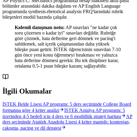
AP Physics C: Mechanics programında hesap makinesi aktif-pasif
bölümler arasındaki dakika dağılımı ve AP English Language
programında synthesis-rhetorical analysis FRQ'larındaki rubrik
bileşenleri modül bazında çalışılır.
Kıdemli danışman notu:
AP sınavları "ne kadar çok
soru çözersen o kadar iyi" sınavları değildir. Rubriğe
göre çözmek, hata defterine geri dönmek ve pacing'i
sabitlemek, salt içerik çalışmasından daha yüksek
bileşke puan getirir. İSTEK öğrencisinin sınavdan 7-10
gün önce yeni konu öğrenmeyi bırakması ve yalnızca
hata defterine dönmesi gerekir. Bu tek disipliner karar,
ortalama 0.5-1 puan bileşke kazanç sağlayabilir.
İlgili Okumalar
İSTEK Belde Lisesi AP programı: 5 ders seçiminde College Board
formatına göre 4 kriter analizi
İSTEK Antalya AP programı: 5
üzerinden 4-5 hedefi için 4 ders ve 6 modüllük strateji haritası
AP
ders seçiminde Atatürk Anadolu Lisesi 4 kriter mantığı: kontenjan,
çakışma, pacing ve dil dengesi