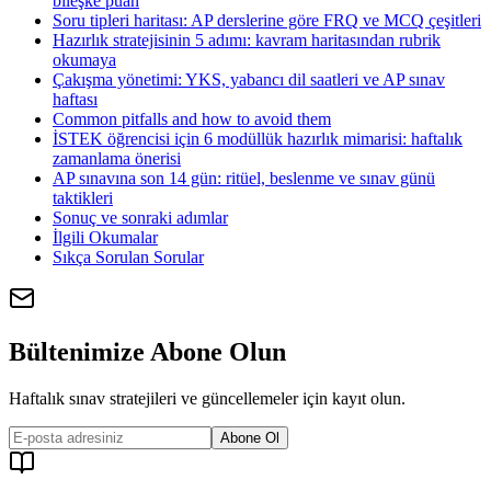
bileşke puan
Soru tipleri haritası: AP derslerine göre FRQ ve MCQ çeşitleri
Hazırlık stratejisinin 5 adımı: kavram haritasından rubrik
okumaya
Çakışma yönetimi: YKS, yabancı dil saatleri ve AP sınav
haftası
Common pitfalls and how to avoid them
İSTEK öğrencisi için 6 modüllük hazırlık mimarisi: haftalık
zamanlama önerisi
AP sınavına son 14 gün: ritüel, beslenme ve sınav günü
taktikleri
Sonuç ve sonraki adımlar
İlgili Okumalar
Sıkça Sorulan Sorular
Bültenimize Abone Olun
Haftalık sınav stratejileri ve güncellemeler için kayıt olun.
Abone Ol