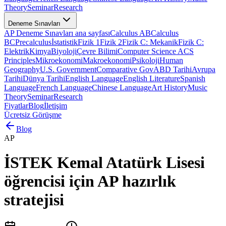
Theory
Seminar
Research
Deneme Sınavları
AP Deneme Sınavları ana sayfası
Calculus AB
Calculus
BC
Precalculus
İstatistik
Fizik 1
Fizik 2
Fizik C: Mekanik
Fizik C:
Elektrik
Kimya
Biyoloji
Çevre Bilimi
Computer Science A
CS
Principles
Mikroekonomi
Makroekonomi
Psikoloji
Human
Geography
U.S. Government
Comparative Gov
ABD Tarihi
Avrupa
Tarihi
Dünya Tarihi
English Language
English Literature
Spanish
Language
French Language
Chinese Language
Art History
Music
Theory
Seminar
Research
Fiyatlar
Blog
İletişim
Ücretsiz Görüşme
Blog
AP
İSTEK Kemal Atatürk Lisesi
öğrencisi için AP hazırlık
stratejisi