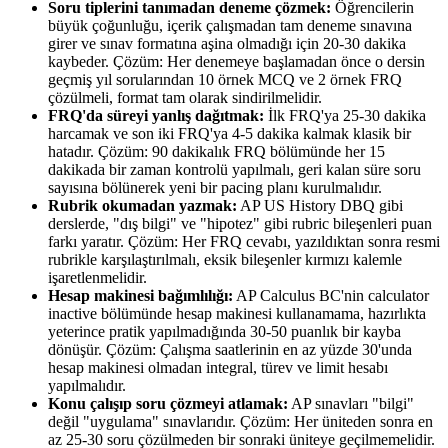
Soru tiplerini tanımadan deneme çözmek:
Öğrencilerin
büyük çoğunluğu, içerik çalışmadan tam deneme sınavına
girer ve sınav formatına aşina olmadığı için 20-30 dakika
kaybeder. Çözüm: Her denemeye başlamadan önce o dersin
geçmiş yıl sorularından 10 örnek MCQ ve 2 örnek FRQ
çözülmeli, format tam olarak sindirilmelidir.
FRQ'da süreyi yanlış dağıtmak:
İlk FRQ'ya 25-30 dakika
harcamak ve son iki FRQ'ya 4-5 dakika kalmak klasik bir
hatadır. Çözüm: 90 dakikalık FRQ bölümünde her 15
dakikada bir zaman kontrolü yapılmalı, geri kalan süre soru
sayısına bölünerek yeni bir pacing planı kurulmalıdır.
Rubrik okumadan yazmak:
AP US History DBQ gibi
derslerde, "dış bilgi" ve "hipotez" gibi rubric bileşenleri puan
farkı yaratır. Çözüm: Her FRQ cevabı, yazıldıktan sonra resmi
rubrikle karşılaştırılmalı, eksik bileşenler kırmızı kalemle
işaretlenmelidir.
Hesap makinesi bağımlılığı:
AP Calculus BC'nin calculator
inactive bölümünde hesap makinesi kullanamama, hazırlıkta
yeterince pratik yapılmadığında 30-50 puanlık bir kayba
dönüşür. Çözüm: Çalışma saatlerinin en az yüzde 30'unda
hesap makinesi olmadan integral, türev ve limit hesabı
yapılmalıdır.
Konu çalışıp soru çözmeyi atlamak:
AP sınavları "bilgi"
değil "uygulama" sınavlarıdır. Çözüm: Her üniteden sonra en
az 25-30 soru çözülmeden bir sonraki üniteye geçilmemelidir.