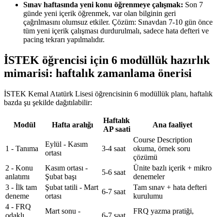
Sınav haftasında yeni konu öğrenmeye çalışmak:
Son 7
günde yeni içerik öğrenmek, var olan bilginin geri
çağrılmasını olumsuz etkiler. Çözüm: Sınavdan 7-10 gün önce
tüm yeni içerik çalışması durdurulmalı, sadece hata defteri ve
pacing tekrarı yapılmalıdır.
İSTEK öğrencisi için 6 modüllük hazırlık
mimarisi: haftalık zamanlama önerisi
İSTEK Kemal Atatürk Lisesi öğrencisinin 6 modüllük planı, haftalık
bazda şu şekilde dağıtılabilir:
Haftalık
Modül
Hafta aralığı
Ana faaliyet
AP saati
Course Description
Eylül - Kasım
1 - Tanıma
3-4 saat
okuma, örnek soru
ortası
çözümü
2 - Konu
Kasım ortası -
Ünite bazlı içerik + mikro
5-6 saat
anlatımı
Şubat başı
denemeler
3 - İlk tam
Şubat tatili - Mart
Tam sınav + hata defteri
6-7 saat
deneme
ortası
kurulumu
4 - FRQ
Mart sonu -
FRQ yazma pratiği,
odaklı
6-7 saat