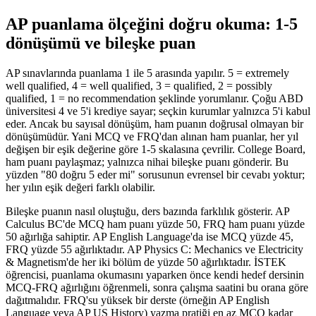
AP puanlama ölçeğini doğru okuma: 1-5
dönüşümü ve bileşke puan
AP sınavlarında puanlama 1 ile 5 arasında yapılır. 5 = extremely
well qualified, 4 = well qualified, 3 = qualified, 2 = possibly
qualified, 1 = no recommendation şeklinde yorumlanır. Çoğu ABD
üniversitesi 4 ve 5'i krediye sayar; seçkin kurumlar yalnızca 5'i kabul
eder. Ancak bu sayısal dönüşüm, ham puanın doğrusal olmayan bir
dönüşümüdür. Yani MCQ ve FRQ'dan alınan ham puanlar, her yıl
değişen bir eşik değerine göre 1-5 skalasına çevrilir. College Board,
ham puanı paylaşmaz; yalnızca nihai bileşke puanı gönderir. Bu
yüzden "80 doğru 5 eder mi" sorusunun evrensel bir cevabı yoktur;
her yılın eşik değeri farklı olabilir.
Bileşke puanın nasıl oluştuğu, ders bazında farklılık gösterir. AP
Calculus BC'de MCQ ham puanı yüzde 50, FRQ ham puanı yüzde
50 ağırlığa sahiptir. AP English Language'da ise MCQ yüzde 45,
FRQ yüzde 55 ağırlıktadır. AP Physics C: Mechanics ve Electricity
& Magnetism'de her iki bölüm de yüzde 50 ağırlıktadır. İSTEK
öğrencisi, puanlama okumasını yaparken önce kendi hedef dersinin
MCQ-FRQ ağırlığını öğrenmeli, sonra çalışma saatini bu orana göre
dağıtmalıdır. FRQ'su yüksek bir derste (örneğin AP English
Language veya AP US History) yazma pratiği en az MCQ kadar