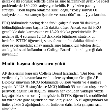
gerçekte iki soruluk setlerde daha az süre harcanırken grafik ve sözel
problemlerde 180-200 saniye gerekebilir. Bu yüzden pacing
stratejisi, "soru başına ortalama süre" değil, "kolay soruyu 60
saniyede bitir, zor soruyu işaretle ve sonra dön" mantığıyla kurulur.
FRQ bölümünde pacing daha farklı çalışır. 6 soru 90 dakikaya
bölündüğünde soru başına 15 dakika düşer. Ancak son iki FRQ
genellikle daha karmaşıktır ve 18-20 dakika gerektirebilir. Bu
nedenle ilk 4 sorunun 12-13 dakikada bitirilmesi stratejik bir
hedeftir. İSTEK öğrencisi, sınav formatını bu dakika dilimlerine
göre ezberlemelidir; sınav anında süre tutmak için telefon değil,
analog kol saati kullanılması College Board'un kuralı gereği daha
güvenlidir.
Modül başına düşen soru yükü
AP derslerinin kapsamı College Board tarafından "Big Idea" adı
verilen büyük kavramlara ve ünitelere ayrılmıştır. Örneğin AP
Biology sınavının MCQ bölümünde 60 soru vardır ve 4 üniteye
yayılır. AP US History'de ise MCQ bölümü 55 sorudan oluşur ve 9
periyoda dağılır. Bu dağılım, sınavın her konudan yaklaşık yüzde
kaç ağırlıkla soru sorduğunu gösterir. İSTEK öğrencisi, modüllerini
bu yüzdelere göre ağırlıklandırmalıdır; yüzde 12-15 ağırlığındaki bir
ünite, yüzde 5 ağırlığındaki bir üniteden daha fazla çalışma saati
almalıdır.