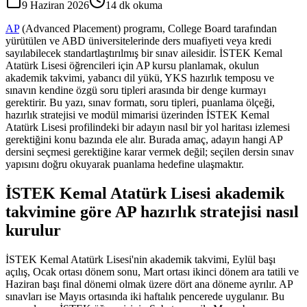
9 Haziran 2026
14
dk okuma
AP
(Advanced Placement) programı, College Board tarafından
yürütülen ve ABD üniversitelerinde ders muafiyeti veya kredi
sayılabilecek standartlaştırılmış bir sınav ailesidir. İSTEK Kemal
Atatürk Lisesi öğrencileri için AP kursu planlamak, okulun
akademik takvimi, yabancı dil yükü, YKS hazırlık temposu ve
sınavın kendine özgü soru tipleri arasında bir denge kurmayı
gerektirir. Bu yazı, sınav formatı, soru tipleri, puanlama ölçeği,
hazırlık stratejisi ve modül mimarisi üzerinden İSTEK Kemal
Atatürk Lisesi profilindeki bir adayın nasıl bir yol haritası izlemesi
gerektiğini konu bazında ele alır. Burada amaç, adayın hangi AP
dersini seçmesi gerektiğine karar vermek değil; seçilen dersin sınav
yapısını doğru okuyarak puanlama hedefine ulaşmaktır.
İSTEK Kemal Atatürk Lisesi akademik
takvimine göre AP hazırlık stratejisi nasıl
kurulur
İSTEK Kemal Atatürk Lisesi'nin akademik takvimi, Eylül başı
açılış, Ocak ortası dönem sonu, Mart ortası ikinci dönem ara tatili ve
Haziran başı final dönemi olmak üzere dört ana döneme ayrılır. AP
sınavları ise Mayıs ortasında iki haftalık pencerede uygulanır. Bu