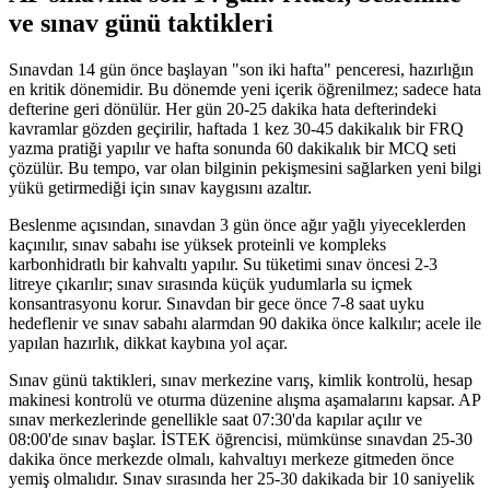
ve sınav günü taktikleri
Sınavdan 14 gün önce başlayan "son iki hafta" penceresi, hazırlığın
en kritik dönemidir. Bu dönemde yeni içerik öğrenilmez; sadece hata
defterine geri dönülür. Her gün 20-25 dakika hata defterindeki
kavramlar gözden geçirilir, haftada 1 kez 30-45 dakikalık bir FRQ
yazma pratiği yapılır ve hafta sonunda 60 dakikalık bir MCQ seti
çözülür. Bu tempo, var olan bilginin pekişmesini sağlarken yeni bilgi
yükü getirmediği için sınav kaygısını azaltır.
Beslenme açısından, sınavdan 3 gün önce ağır yağlı yiyeceklerden
kaçınılır, sınav sabahı ise yüksek proteinli ve kompleks
karbonhidratlı bir kahvaltı yapılır. Su tüketimi sınav öncesi 2-3
litreye çıkarılır; sınav sırasında küçük yudumlarla su içmek
konsantrasyonu korur. Sınavdan bir gece önce 7-8 saat uyku
hedeflenir ve sınav sabahı alarmdan 90 dakika önce kalkılır; acele ile
yapılan hazırlık, dikkat kaybına yol açar.
Sınav günü taktikleri, sınav merkezine varış, kimlik kontrolü, hesap
makinesi kontrolü ve oturma düzenine alışma aşamalarını kapsar. AP
sınav merkezlerinde genellikle saat 07:30'da kapılar açılır ve
08:00'de sınav başlar. İSTEK öğrencisi, mümkünse sınavdan 25-30
dakika önce merkezde olmalı, kahvaltıyı merkeze gitmeden önce
yemiş olmalıdır. Sınav sırasında her 25-30 dakikada bir 10 saniyelik