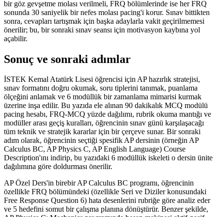
bir göz gevşetme molası verilmeli, FRQ bölümlerinde ise her FRQ
sonunda 30 saniyelik bir nefes molası pacing'i korur. Sınav bittikten
sonra, cevapları tartışmak için başka adaylarla vakit geçirilmemesi
önerilir; bu, bir sonraki sınav seansı için motivasyon kaybına yol
açabilir.
Sonuç ve sonraki adımlar
İSTEK Kemal Atatürk Lisesi öğrencisi için AP hazırlık stratejisi,
sınav formatını doğru okumak, soru tiplerini tanımak, puanlama
ölçeğini anlamak ve 6 modüllük bir zamanlama mimarisi kurmak
üzerine inşa edilir. Bu yazıda ele alınan 90 dakikalık MCQ modülü
pacing hesabı, FRQ-MCQ yüzde dağılımı, rubrik okuma mantığı ve
modüller arası geçiş kuralları, öğrencinin sınav günü karşılaşacağı
tüm teknik ve stratejik kararlar için bir çerçeve sunar. Bir sonraki
adım olarak, öğrencinin seçtiği spesifik AP dersinin (örneğin AP
Calculus BC, AP Physics C, AP English Language) Course
Description'ını indirip, bu yazıdaki 6 modüllük iskeleti o dersin ünite
dağılımına göre doldurması önerilir.
AP Özel Ders'in birebir AP Calculus BC programı, öğrencinin
özellikle FRQ bölümündeki (özellikle Seri ve Diziler konusundaki
Free Response Question 6) hata desenlerini rubriğe göre analiz eder
ve 5 hedefini somut bir çalışma planına dönüştürür. Benzer şekilde,