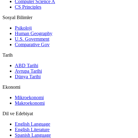
Computer Science A
CS Principles
Sosyal Bilimler
Psikoloji
Human Geography
U.S. Government
Comparative Gov
Tarih
ABD Tarihi
Avrupa Tarihi
Dünya Tarihi
Ekonomi
Mikroekonomi
Makroekonomi
Dil ve Edebiyat
English Language
English Literature
Spanish Language