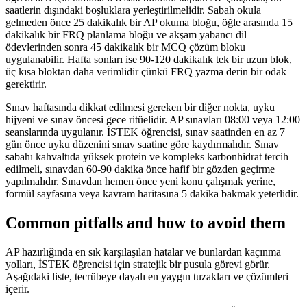
saatlerin dışındaki boşluklara yerleştirilmelidir. Sabah okula
gelmeden önce 25 dakikalık bir AP okuma bloğu, öğle arasında 15
dakikalık bir FRQ planlama bloğu ve akşam yabancı dil
ödevlerinden sonra 45 dakikalık bir MCQ çözüm bloku
uygulanabilir. Hafta sonları ise 90-120 dakikalık tek bir uzun blok,
üç kısa bloktan daha verimlidir çünkü FRQ yazma derin bir odak
gerektirir.
Sınav haftasında dikkat edilmesi gereken bir diğer nokta, uyku
hijyeni ve sınav öncesi gece ritüelidir. AP sınavları 08:00 veya 12:00
seanslarında uygulanır. İSTEK öğrencisi, sınav saatinden en az 7
gün önce uyku düzenini sınav saatine göre kaydırmalıdır. Sınav
sabahı kahvaltıda yüksek protein ve kompleks karbonhidrat tercih
edilmeli, sınavdan 60-90 dakika önce hafif bir gözden geçirme
yapılmalıdır. Sınavdan hemen önce yeni konu çalışmak yerine,
formül sayfasına veya kavram haritasına 5 dakika bakmak yeterlidir.
Common pitfalls and how to avoid them
AP hazırlığında en sık karşılaşılan hatalar ve bunlardan kaçınma
yolları, İSTEK öğrencisi için stratejik bir pusula görevi görür.
Aşağıdaki liste, tecrübeye dayalı en yaygın tuzakları ve çözümleri
içerir.