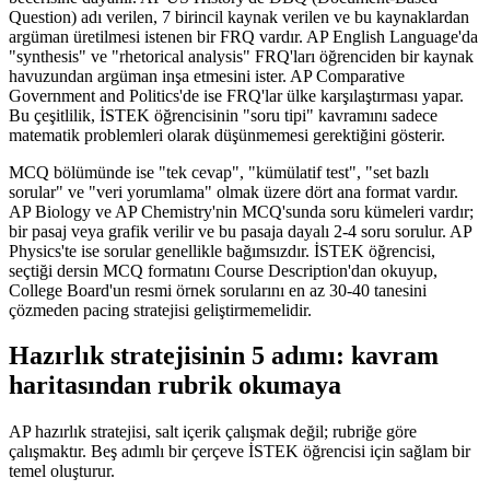
Question) adı verilen, 7 birincil kaynak verilen ve bu kaynaklardan
argüman üretilmesi istenen bir FRQ vardır. AP English Language'da
"synthesis" ve "rhetorical analysis" FRQ'ları öğrenciden bir kaynak
havuzundan argüman inşa etmesini ister. AP Comparative
Government and Politics'de ise FRQ'lar ülke karşılaştırması yapar.
Bu çeşitlilik, İSTEK öğrencisinin "soru tipi" kavramını sadece
matematik problemleri olarak düşünmemesi gerektiğini gösterir.
MCQ bölümünde ise "tek cevap", "kümülatif test", "set bazlı
sorular" ve "veri yorumlama" olmak üzere dört ana format vardır.
AP Biology ve AP Chemistry'nin MCQ'sunda soru kümeleri vardır;
bir pasaj veya grafik verilir ve bu pasaja dayalı 2-4 soru sorulur. AP
Physics'te ise sorular genellikle bağımsızdır. İSTEK öğrencisi,
seçtiği dersin MCQ formatını Course Description'dan okuyup,
College Board'un resmi örnek sorularını en az 30-40 tanesini
çözmeden pacing stratejisi geliştirmemelidir.
Hazırlık stratejisinin 5 adımı: kavram
haritasından rubrik okumaya
AP hazırlık stratejisi, salt içerik çalışmak değil; rubriğe göre
çalışmaktır. Beş adımlı bir çerçeve İSTEK öğrencisi için sağlam bir
temel oluşturur.