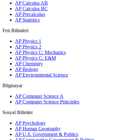
AP Calculus AB
AP Calculus BC
AP Precalculus
AP Statistics
Fen Bilimleri
AP Physics 1
AP Physics 2
AP Physics C: Mechanics
AP Physics C: E&M
AP Chemistry
AP Biology
AP Environmental Science
Bilgisayar
AP Computer Science A
AP Computer Science Principles
Sosyal Bilimler
AP Psychology
AP Human Geography
AP U.S. Government & Politics
AP Comparative Government & Politics