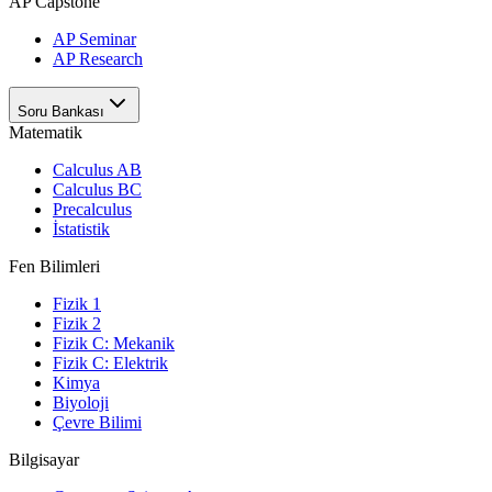
AP Capstone
AP Seminar
AP Research
Soru Bankası
Matematik
Calculus AB
Calculus BC
Precalculus
İstatistik
Fen Bilimleri
Fizik 1
Fizik 2
Fizik C: Mekanik
Fizik C: Elektrik
Kimya
Biyoloji
Çevre Bilimi
Bilgisayar