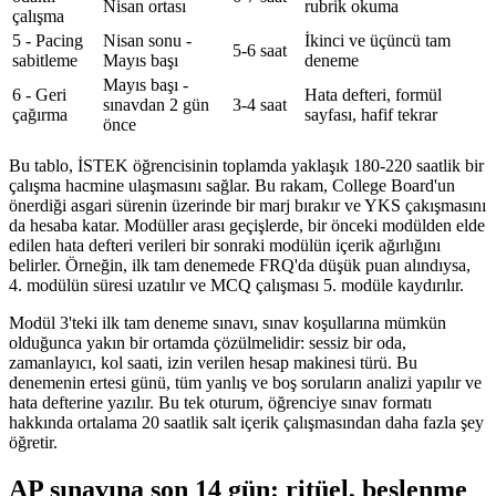
Nisan ortası
rubrik okuma
çalışma
5 - Pacing
Nisan sonu -
İkinci ve üçüncü tam
5-6 saat
sabitleme
Mayıs başı
deneme
Mayıs başı -
6 - Geri
Hata defteri, formül
sınavdan 2 gün
3-4 saat
çağırma
sayfası, hafif tekrar
önce
Bu tablo, İSTEK öğrencisinin toplamda yaklaşık 180-220 saatlik bir
çalışma hacmine ulaşmasını sağlar. Bu rakam, College Board'un
önerdiği asgari sürenin üzerinde bir marj bırakır ve YKS çakışmasını
da hesaba katar. Modüller arası geçişlerde, bir önceki modülden elde
edilen hata defteri verileri bir sonraki modülün içerik ağırlığını
belirler. Örneğin, ilk tam denemede FRQ'da düşük puan alındıysa,
4. modülün süresi uzatılır ve MCQ çalışması 5. modüle kaydırılır.
Modül 3'teki ilk tam deneme sınavı, sınav koşullarına mümkün
olduğunca yakın bir ortamda çözülmelidir: sessiz bir oda,
zamanlayıcı, kol saati, izin verilen hesap makinesi türü. Bu
denemenin ertesi günü, tüm yanlış ve boş soruların analizi yapılır ve
hata defterine yazılır. Bu tek oturum, öğrenciye sınav formatı
hakkında ortalama 20 saatlik salt içerik çalışmasından daha fazla şey
öğretir.
AP sınavına son 14 gün: ritüel, beslenme