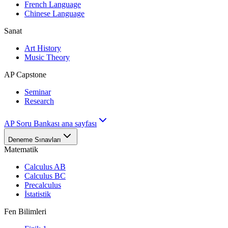
French Language
Chinese Language
Sanat
Art History
Music Theory
AP Capstone
Seminar
Research
AP Soru Bankası ana sayfası
Deneme Sınavları
Matematik
Calculus AB
Calculus BC
Precalculus
İstatistik
Fen Bilimleri