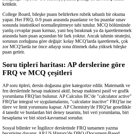
kritiktir.
College Board, bileşke puanı belirlerken rubrik tabanlı bir okuma
yapar. Her FRQ, 0-9 puan arasında puanlanır ve bu puanlar sınav
sonunda istatistiksel normalleştirmeye tabi tutulur. MCQ bölümünde
yanlış cevaplar puan kırmaz, yani boş bırakmak ya da işaretlememek
arasında ham puan açısından bir fark yoktur. Ancak tahmin stratejisi,
sorunun zorluğuna göre değişir: kolay MCQ'larda işaretlemek, çok
zor MCQ'larda ise önce atlayıp sona dönmek daha yüksek bileşke
puan getirir.
Soru tipleri haritası: AP derslerine göre
FRQ ve MCQ çeşitleri
AP soru tipleri, dersin doğasına göre kategorize edilir. Matematik ve
fen derslerinde hesap makinesi aktif, hesap makinesi pasif ve grafik
yorumlama FRQ'ları bulunur. AP Calculus BC'de "calculator active"
FRQ'lar integral ve uygulamalarını, "calculator inactive" FRQ'lar ise
türev ve limit yorumunu kapsar. AP Chemistry'de FRQ'lar genellikle
4 tanedir ve bunlardan biri deney tasarımı, biri veri yorumlama, biri
hesaplama ve biri sözel-kavramsal sorudur.
Sosyal bilimler ve İngilizce derslerinde FRQ tamamen yazma
becerisine dayanır. AP US History'de DBQ (Document-Based