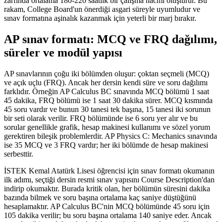
zarfında ortalama 180-220 saatlik bir çalışma hacmi oluşturur. Bu
rakam, College Board'un önerdiği asgari süreyle uyumludur ve
sınav formatına aşinalık kazanmak için yeterli bir marj bırakır.
AP sınav formatı: MCQ ve FRQ dağılımı,
süreler ve modül yapısı
AP sınavlarının çoğu iki bölümden oluşur: çoktan seçmeli (MCQ)
ve açık uçlu (FRQ). Ancak her dersin kendi süre ve soru dağılımı
farklıdır. Örneğin AP Calculus BC sınavında MCQ bölümü 1 saat
45 dakika, FRQ bölümü ise 1 saat 30 dakika sürer. MCQ kısmında
45 soru vardır ve bunun 30 tanesi tek başına, 15 tanesi iki sorunun
bir seti olarak verilir. FRQ bölümünde ise 6 soru yer alır ve bu
sorular genellikle grafik, hesap makinesi kullanımı ve sözel yorum
gerektiren bileşik problemlerdir. AP Physics C: Mechanics sınavında
ise 35 MCQ ve 3 FRQ vardır; her iki bölümde de hesap makinesi
serbesttir.
İSTEK Kemal Atatürk Lisesi öğrencisi için sınav formatı okumanın
ilk adımı, seçtiği dersin resmi sınav yapısını Course Description'dan
indirip okumaktır. Burada kritik olan, her bölümün süresini dakika
bazında bilmek ve soru başına ortalama kaç saniye düştüğünü
hesaplamaktır. AP Calculus BC'nin MCQ bölümünde 45 soru için
105 dakika verilir; bu soru başına ortalama 140 saniye eder. Ancak