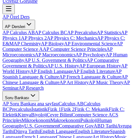
Ücretsiz Görüşme
AP Özel Ders
AP Dersleri
AP Calculus AB
AP Calculus BC
AP Precalculus
AP Statistics
AP
Physics 1
AP Physics 2
AP Physics C: Mechanics
AP Physics C:
E&M
AP Chemistry
AP Biology
AP Environmental Science
AP
Computer Science A
AP Computer Science Principles
AP
Microeconomics
AP Macroeconomics
AP Psychology
AP Human
Geography
AP U.S. Government & Politics
AP Comparative
Government & Politics
AP U.S. History
AP European History
AP
World History
AP English Language
AP English Literature
AP
Spanish Language & Culture
AP French Language & Culture
AP
Chinese Language & Culture
AP Art History
AP Music Theory
AP
Seminar
AP Research
Soru Bankası
AP Soru Bankası ana sayfası
Calculus AB
Calculus
BC
Precalculus
İstatistik
Fizik 1
Fizik 2
Fizik C: Mekanik
Fizik C:
Elektrik
Kimya
Biyoloji
Çevre Bilimi
Computer Science A
CS
Principles
Mikroekonomi
Makroekonomi
Psikoloji
Human
Geography
U.S. Government
Comparative Gov
ABD Tarihi
Avrupa
Tarihi
Dünya Tarihi
English Language
English Literature
Spanish
Language
French Language
Chinese Language
Art History
Music