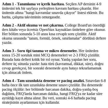
Adım 1 - Tanımlama ve içerik haritası.
Seçilen AP dersinin 4-9
ünitesini tek bir sayfaya yerleştiren kavram haritası çıkarılır. Her
ünitenin altına "hangi kavramlar sınavda çıkıyor" listesi eklenir. Bu
harita, çalışma takviminin omurgasıdır.
Adım 2 - Aktif okuma ve not çıkarma.
College Board'un önerdiği
ders kitabı veya ücretsiz OpenStax kaynakları ünitelere göre okunur.
Her bölüm sonunda 5-10 arası kısa cevaplı soru çözülür. Aktif
okuma sırasında "tanım, formül, örnek, sınırlamalar" dörtlüsü deftere
yazılır.
Adım 3 - Soru tipi tanıma ve mikro denemeler.
Her üniteden
sonra 15-20 soruluk mini MCQ denemeleri ve 2-3 FRQ çözülür.
Burada hata defteri kritik bir rol oynar. Yanlış yapılan her soru,
deftere üç sütunla yazılır: hata türü (kavramsal, dikkat, süre), doğru
cevap gerekçesi, bir sonraki denemede aynı hatayı tekrarlamamak
için alınacak önlem.
Adım 4 - Tam uzunlukta deneme ve pacing analizi.
Sınavdan 6-8
hafta önce ilk tam uzunlukta deneme sınavı çözülür. Bu denemede
pacing ölçülür: her bölümde harcanan dakika, doğru-yanlış-boş
dağılımı, FRQ'larda harcanan dakika, hangi FRQ'ya ne kadar süre
ayrıldığı kayıt altına alınır. Bu veri, sonraki 4-6 haftada pacing
stratejisinin ayarlanması için kullanılır.