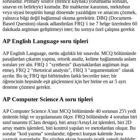
sorusudur. Primary source (birincil kaynak) yorumlama soruları,
sınavın en belirleyici kısmıdır. Bir mahkeme kararının, mektubun
veya siyasi broşürün hangi dönemde yazıldığını ve amacını çözmek,
yalnızca bilgi değil bağlamsal okuma gerektirir. DBQ (Document-
Based Question) olarak adlandırılan FRQ 1 ise 7 belge üzerinden 60
dakikada argüman geliştirmeyi ister; bu soruya özel çalışma gerekir.
AP English Language soru tipleri
AP English Language, metin ağırlıklı bir sınavdır. MCQ bölümünde
pasajlardan çıkarım yapma, retorik analiz, kelime bağlamında anlam
soruları yer alır. FRQ 1 "synthesis" (kaynaklardan argüman inşa
etme), FRQ 2 "rhetorical analysis", FRQ 3 "argumentation" olarak
ayrılır. Bu üç FRQ tipi birbirinden farklı beceriler ister; bir
öğrencinin hepsinde eşit güçlenmesi için her birine en az 5 ayrı
deneme çözmesi gerekir.
AP Computer Science A soru tipleri
AP Computer Science A'nın MCQ bölümünde 40 sorunun 25'i yedi
ünitenin bilgi ve uygulamasını ölçer. FRQ bölümünde 4 sorudan biri
sınıf tasarımı (Class design), biri array/ArrayList işlemleri, biri 2D
array matris işlemleri, biri kontrol yapıları ve metotlardan oluşur. Bu
sorular "kod yazma" sorularıdır; öğrenci kurşun kalemle Java
yazmak zorundadır. Bu yüzden ekran başında pratik yeterli değildir;