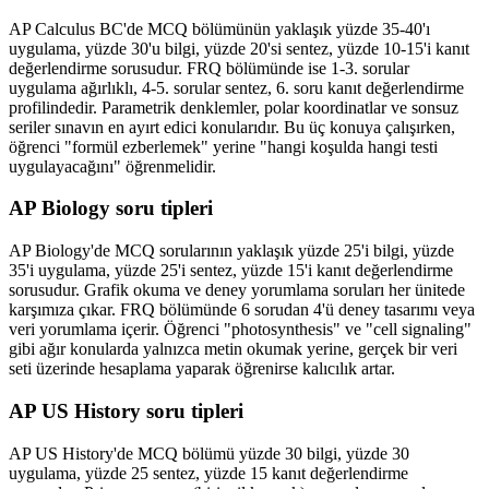
AP Calculus BC'de MCQ bölümünün yaklaşık yüzde 35-40'ı
uygulama, yüzde 30'u bilgi, yüzde 20'si sentez, yüzde 10-15'i kanıt
değerlendirme sorusudur. FRQ bölümünde ise 1-3. sorular
uygulama ağırlıklı, 4-5. sorular sentez, 6. soru kanıt değerlendirme
profilindedir. Parametrik denklemler, polar koordinatlar ve sonsuz
seriler sınavın en ayırt edici konularıdır. Bu üç konuya çalışırken,
öğrenci "formül ezberlemek" yerine "hangi koşulda hangi testi
uygulayacağını" öğrenmelidir.
AP Biology soru tipleri
AP Biology'de MCQ sorularının yaklaşık yüzde 25'i bilgi, yüzde
35'i uygulama, yüzde 25'i sentez, yüzde 15'i kanıt değerlendirme
sorusudur. Grafik okuma ve deney yorumlama soruları her ünitede
karşımıza çıkar. FRQ bölümünde 6 sorudan 4'ü deney tasarımı veya
veri yorumlama içerir. Öğrenci "photosynthesis" ve "cell signaling"
gibi ağır konularda yalnızca metin okumak yerine, gerçek bir veri
seti üzerinde hesaplama yaparak öğrenirse kalıcılık artar.
AP US History soru tipleri
AP US History'de MCQ bölümü yüzde 30 bilgi, yüzde 30
uygulama, yüzde 25 sentez, yüzde 15 kanıt değerlendirme