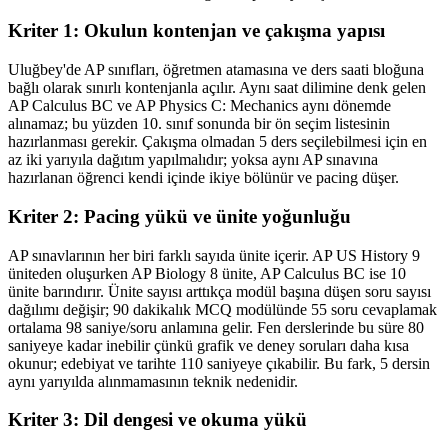
Kriter 1: Okulun kontenjan ve çakışma yapısı
Uluğbey'de AP sınıfları, öğretmen atamasına ve ders saati bloğuna
bağlı olarak sınırlı kontenjanla açılır. Aynı saat dilimine denk gelen
AP Calculus BC ve AP Physics C: Mechanics aynı dönemde
alınamaz; bu yüzden 10. sınıf sonunda bir ön seçim listesinin
hazırlanması gerekir. Çakışma olmadan 5 ders seçilebilmesi için en
az iki yarıyıla dağıtım yapılmalıdır; yoksa aynı AP sınavına
hazırlanan öğrenci kendi içinde ikiye bölünür ve pacing düşer.
Kriter 2: Pacing yükü ve ünite yoğunluğu
AP sınavlarının her biri farklı sayıda ünite içerir. AP US History 9
üniteden oluşurken AP Biology 8 ünite, AP Calculus BC ise 10
ünite barındırır. Ünite sayısı arttıkça modül başına düşen soru sayısı
dağılımı değişir; 90 dakikalık MCQ modülünde 55 soru cevaplamak
ortalama 98 saniye/soru anlamına gelir. Fen derslerinde bu süre 80
saniyeye kadar inebilir çünkü grafik ve deney soruları daha kısa
okunur; edebiyat ve tarihte 110 saniyeye çıkabilir. Bu fark, 5 dersin
aynı yarıyılda alınmamasının teknik nedenidir.
Kriter 3: Dil dengesi ve okuma yükü