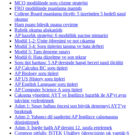
MCQ modülünde soru çözme stratejisi
FRQ modülünde puanlama mantığı
College Board puanlama ölçeği: 5 üzerinden 5 hedefi nasıl
okunur
Ham puanı bileşik puana çevirme
Rubrik okuma alışkanlığı
AP hazırlık stratejisi: 6 modüllük pacing mimarisi
Modül 1-2: Ünite öğrenimi ve not çıkarma
Modül 3-4: Soru tiplerini tanıma ve hata defteri
Modül 5: Tam deneme sınavı
Modül 6: Hata düzeltme ve son tekrar
Soru tipi haritası: 5 AP dersinde hangi beceri nasıl ölçülür
AP Calculus BC soru tipleri
AP Biology soru tipleri
AP US History soru tipleri
AP English Language soru tipleri
AP Computer Science A soru tipleri
Çakışma yönetimi: AYT ve İngilizce hazırlık ile AP'yi aynı
takvime yerleştirmek
Adım 1: Sınav haftası öncesi son büyük denemeyi AYT'ye
bırakmak
Adım 2: Yabancı dil saatlerini AP İngilizce çalışmasına
dönüştürmek
Adım 3: İsteğe bağlı AP dersini 12. sınıfa ertelemek
Common pitfalls: İSTEK Uluğbey öğrencisinin sık yaptığı 6