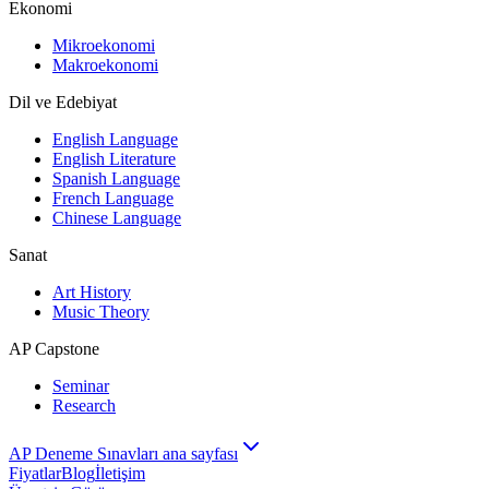
Ekonomi
Mikroekonomi
Makroekonomi
Dil ve Edebiyat
English Language
English Literature
Spanish Language
French Language
Chinese Language
Sanat
Art History
Music Theory
AP Capstone
Seminar
Research
AP Deneme Sınavları ana sayfası
Fiyatlar
Blog
İletişim