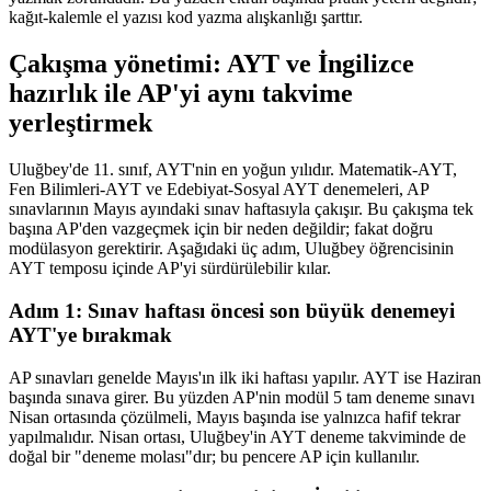
kağıt-kalemle el yazısı kod yazma alışkanlığı şarttır.
Çakışma yönetimi: AYT ve İngilizce
hazırlık ile AP'yi aynı takvime
yerleştirmek
Uluğbey'de 11. sınıf, AYT'nin en yoğun yılıdır. Matematik-AYT,
Fen Bilimleri-AYT ve Edebiyat-Sosyal AYT denemeleri, AP
sınavlarının Mayıs ayındaki sınav haftasıyla çakışır. Bu çakışma tek
başına AP'den vazgeçmek için bir neden değildir; fakat doğru
modülasyon gerektirir. Aşağıdaki üç adım, Uluğbey öğrencisinin
AYT temposu içinde AP'yi sürdürülebilir kılar.
Adım 1: Sınav haftası öncesi son büyük denemeyi
AYT'ye bırakmak
AP sınavları genelde Mayıs'ın ilk iki haftası yapılır. AYT ise Haziran
başında sınava girer. Bu yüzden AP'nin modül 5 tam deneme sınavı
Nisan ortasında çözülmeli, Mayıs başında ise yalnızca hafif tekrar
yapılmalıdır. Nisan ortası, Uluğbey'in AYT deneme takviminde de
doğal bir "deneme molası"dır; bu pencere AP için kullanılır.