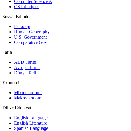
Computer Science A
CS Principles
Sosyal Bilimler
Psikoloji
Human Geography
U.S. Government
Comparative Gov
Tarih
ABD Tarihi
Avrupa Tarihi
Dünya Tarihi
Ekonomi
Mikroekonomi
Makroekonomi
Dil ve Edebiyat
English Language
English Literature
Spanish Language