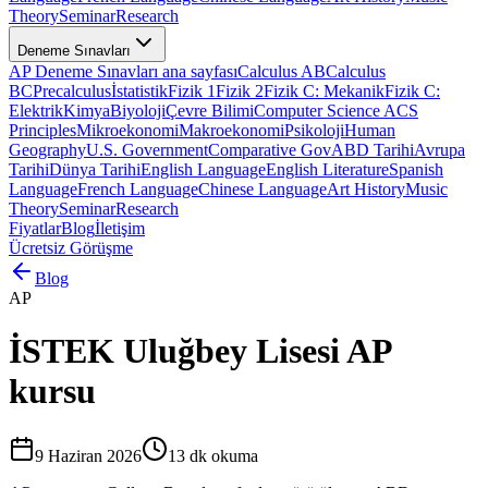
Theory
Seminar
Research
Deneme Sınavları
AP Deneme Sınavları ana sayfası
Calculus AB
Calculus
BC
Precalculus
İstatistik
Fizik 1
Fizik 2
Fizik C: Mekanik
Fizik C:
Elektrik
Kimya
Biyoloji
Çevre Bilimi
Computer Science A
CS
Principles
Mikroekonomi
Makroekonomi
Psikoloji
Human
Geography
U.S. Government
Comparative Gov
ABD Tarihi
Avrupa
Tarihi
Dünya Tarihi
English Language
English Literature
Spanish
Language
French Language
Chinese Language
Art History
Music
Theory
Seminar
Research
Fiyatlar
Blog
İletişim
Ücretsiz Görüşme
Blog
AP
İSTEK Uluğbey Lisesi AP
kursu
9 Haziran 2026
13
dk okuma