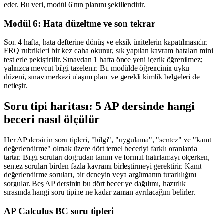
eder. Bu veri, modül 6'nın planını şekillendirir.
Modül 6: Hata düzeltme ve son tekrar
Son 4 hafta, hata defterine dönüş ve eksik ünitelerin kapatılmasıdır.
FRQ rubrikleri bir kez daha okunur, sık yapılan kavram hataları mini
testlerle pekiştirilir. Sınavdan 1 hafta önce yeni içerik öğrenilmez;
yalnızca mevcut bilgi tazelenir. Bu modülde öğrencinin uyku
düzeni, sınav merkezi ulaşım planı ve gerekli kimlik belgeleri de
netleşir.
Soru tipi haritası: 5 AP dersinde hangi
beceri nasıl ölçülür
Her AP dersinin soru tipleri, "bilgi", "uygulama", "sentez" ve "kanıt
değerlendirme" olmak üzere dört temel beceriyi farklı oranlarda
tartar. Bilgi soruları doğrudan tanım ve formül hatırlamayı ölçerken,
sentez soruları birden fazla kavramı birleştirmeyi gerektirir. Kanıt
değerlendirme soruları, bir deneyin veya argümanın tutarlılığını
sorgular. Beş AP dersinin bu dört beceriye dağılımı, hazırlık
sırasında hangi soru tipine ne kadar zaman ayrılacağını belirler.
AP Calculus BC soru tipleri