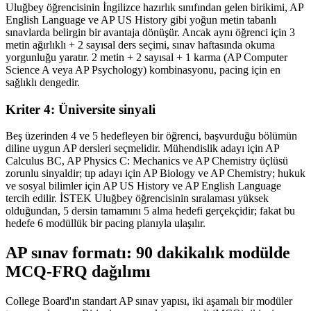
Uluğbey öğrencisinin İngilizce hazırlık sınıfından gelen birikimi, AP
English Language ve AP US History gibi yoğun metin tabanlı
sınavlarda belirgin bir avantaja dönüşür. Ancak aynı öğrenci için 3
metin ağırlıklı + 2 sayısal ders seçimi, sınav haftasında okuma
yorgunluğu yaratır. 2 metin + 2 sayısal + 1 karma (AP Computer
Science A veya AP Psychology) kombinasyonu, pacing için en
sağlıklı dengedir.
Kriter 4: Üniversite sinyali
Beş üzerinden 4 ve 5 hedefleyen bir öğrenci, başvurduğu bölümün
diline uygun AP dersleri seçmelidir. Mühendislik adayı için AP
Calculus BC, AP Physics C: Mechanics ve AP Chemistry üçlüsü
zorunlu sinyaldir; tıp adayı için AP Biology ve AP Chemistry; hukuk
ve sosyal bilimler için AP US History ve AP English Language
tercih edilir. İSTEK Uluğbey öğrencisinin sıralaması yüksek
olduğundan, 5 dersin tamamını 5 alma hedefi gerçekçidir; fakat bu
hedefe 6 modüllük bir pacing planıyla ulaşılır.
AP sınav formatı: 90 dakikalık modülde
MCQ-FRQ dağılımı
College Board'ın standart AP sınav yapısı, iki aşamalı bir modüler