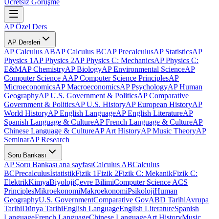
Ücretsiz Görüşme
AP Özel Ders
AP Dersleri
AP Calculus AB
AP Calculus BC
AP Precalculus
AP Statistics
AP
Physics 1
AP Physics 2
AP Physics C: Mechanics
AP Physics C:
E&M
AP Chemistry
AP Biology
AP Environmental Science
AP
Computer Science A
AP Computer Science Principles
AP
Microeconomics
AP Macroeconomics
AP Psychology
AP Human
Geography
AP U.S. Government & Politics
AP Comparative
Government & Politics
AP U.S. History
AP European History
AP
World History
AP English Language
AP English Literature
AP
Spanish Language & Culture
AP French Language & Culture
AP
Chinese Language & Culture
AP Art History
AP Music Theory
AP
Seminar
AP Research
Soru Bankası
AP Soru Bankası ana sayfası
Calculus AB
Calculus
BC
Precalculus
İstatistik
Fizik 1
Fizik 2
Fizik C: Mekanik
Fizik C:
Elektrik
Kimya
Biyoloji
Çevre Bilimi
Computer Science A
CS
Principles
Mikroekonomi
Makroekonomi
Psikoloji
Human
Geography
U.S. Government
Comparative Gov
ABD Tarihi
Avrupa
Tarihi
Dünya Tarihi
English Language
English Literature
Spanish
Language
French Language
Chinese Language
Art History
Music