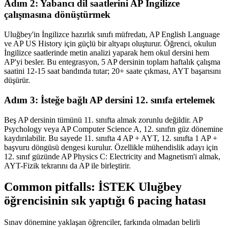
Adım 2: Yabancı dil saatlerini AP İngilizce
çalışmasına dönüştürmek
Uluğbey'in İngilizce hazırlık sınıfı müfredatı, AP English Language
ve AP US History için güçlü bir altyapı oluşturur. Öğrenci, okulun
İngilizce saatlerinde metin analizi yaparak hem okul dersini hem
AP'yi besler. Bu entegrasyon, 5 AP dersinin toplam haftalık çalışma
saatini 12-15 saat bandında tutar; 20+ saate çıkması, AYT başarısını
düşürür.
Adım 3: İsteğe bağlı AP dersini 12. sınıfa ertelemek
Beş AP dersinin tümünü 11. sınıfta almak zorunlu değildir. AP
Psychology veya AP Computer Science A, 12. sınıfın güz dönemine
kaydırılabilir. Bu sayede 11. sınıfta 4 AP + AYT, 12. sınıfta 1 AP +
başvuru döngüsü dengesi kurulur. Özellikle mühendislik adayı için
12. sınıf güzünde AP Physics C: Electricity and Magnetism'i almak,
AYT-Fizik tekrarını da AP ile birleştirir.
Common pitfalls: İSTEK Uluğbey
öğrencisinin sık yaptığı 6 pacing hatası
Sınav dönemine yaklaşan öğrenciler, farkında olmadan belirli