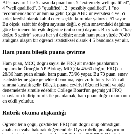
AP sınavları 1 ile 5 arasında puanlanır. 5 "extremely well qualified",
4 "well qualified", 3 "qualified", 2 "possibly qualified", 1 "no
recommendation" anlamına gelir. Çoğu ABD üniversitesi 4 ve 5'i
kolej kredisi olarak kabul eder; seçkin kurumlar yalnızca 5'i sayar.
Bu ölçek, sabit bir doğru sayısına değil, o yılın sınavındaki dağılıma
göre belirlenen bir eşik değerine (cut score) dayanır. Bu yüzden "kaç
doğru 5 getirir" sorusu her yıl değişir; ancak ham puan yüzde 70-80
aralığına ulaşan bir öğrenci istatistiksel olarak 4-5 bandında yer alır.
Ham puanı bileşik puana çevirme
Ham puan, MCQ doğru sayısı ile FRQ alt madde puanlarının
toplamıdır. Örneğin AP Biology MCQ'da 45/60 doğru, FRQ'da
28/36 ham puan almak, ham puanı 73/96 yapar. Bu 73 puan, sınav
istatistiklerine göre genelde 4 bandına, eğer zorlu bir yılsa 5'in alt
sınırına karşılık gelir. Bileşik puana çeviriyi öğrenci kendi yaptığı
denemelerde simüle edebilir: College Board'un geçmiş yıl FRQ
sınavlarını indirip rubrik ile puanlamak, ham puanı doğru okumanın
en etkili yoludur.
Rubrik okuma alışkanlığı
Öğrencilerin çoğu, çözdükleri FRQ'nun doğru olup olmadığını
anahtar cevaba bakarak değerlendirir. Oysa rubrik, puanlayıcının