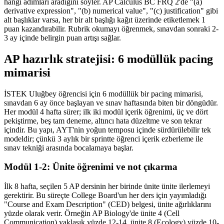
hangi adımları aradığını söyler. AP Calculus BC FRQ 2'de "(a)
derivative expression", "(b) numerical value", "(c) justification" gibi
alt başlıklar varsa, her bir alt başlığı kağıt üzerinde etiketlemek 1
puan kazandırabilir. Rubrik okumayı öğrenmek, sınavdan sonraki 2-
3 ay içinde belirgin puan artışı sağlar.
AP hazırlık stratejisi: 6 modüllük pacing
mimarisi
İSTEK Uluğbey öğrencisi için 6 modüllük bir pacing mimarisi,
sınavdan 6 ay önce başlayan ve sınav haftasında biten bir döngüdür.
Her modül 4 hafta sürer; ilk iki modül içerik öğrenimi, üç ve dört
pekiştirme, beş tam deneme, altıncı hata düzeltme ve son tekrar
içindir. Bu yapı, AYT'nin yoğun temposu içinde sürdürülebilir tek
modeldir; çünkü 3 aylık bir sprintte öğrenci içerik ezberleme ile
sınav tekniği arasında bocalamaya başlar.
Modül 1-2: Ünite öğrenimi ve not çıkarma
İlk 8 hafta, seçilen 5 AP dersinin her birinde ünite ünite ilerlemeyi
gerektirir. Bu süreçte College Board'un her ders için yayımladığı
"Course and Exam Description" (CED) belgesi, ünite ağırlıklarını
yüzde olarak verir. Örneğin AP Biology'de ünite 4 (Cell
Communication) yaklaşık yüzde 12-14, ünite 8 (Ecology) yüzde 10-