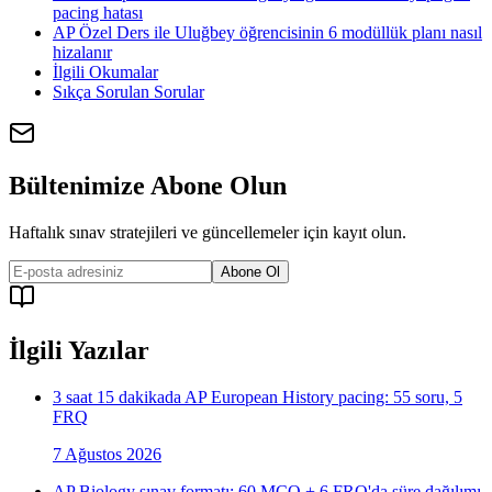
pacing hatası
AP Özel Ders ile Uluğbey öğrencisinin 6 modüllük planı nasıl
hizalanır
İlgili Okumalar
Sıkça Sorulan Sorular
Bültenimize Abone Olun
Haftalık sınav stratejileri ve güncellemeler için kayıt olun.
Abone Ol
İlgili Yazılar
3 saat 15 dakikada AP European History pacing: 55 soru, 5
FRQ
7 Ağustos 2026
AP Biology sınav formatı: 60 MCQ + 6 FRQ'da süre dağılımı