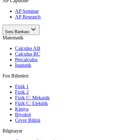
AP Capstone
AP Seminar
AP Research
Soru Bankası
Matematik
Calculus AB
Calculus BC
Precalculus
İstatistik
Fen Bilimleri
Fizik 1
Fizik 2
Fizik C: Mekanik
Fizik C: Elektrik
Kimya
Biyoloji
Çevre Bilimi
Bilgisayar