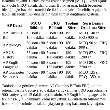
tasarıma dayanır. Birinci aşama çoktan seçmeli (MCQ), ikinci aşama
açık uçlu (FRQ) sorulardan oluşur. Bu iki aşama, farklı becerileri
ölçtüğü için hazırlık stratejisi de iki koldan yürütülmelidir. Aşağıdaki
tablo, sık seçilen AP derslerinin tipik format dağılımını gösterir.
MCQ
FRQ
Toplam
Soru Başına
AP Dersi
Bölümü
Bölümü
Süre
Ortalama Süre
AP Calculus
45 soru /
6 soru / 90
195
MCQ 140 sn,
BC
105 dakika
dakika
dakika
FRQ 900 sn
60 soru / 90
6 soru / 90
180
MCQ 90 sn, FRQ
AP Biology
dakika
dakika
dakika
900 sn
AP US
55 soru / 80
5 soru /
180
MCQ 87 sn, FRQ
History
dakika
100 dakika
dakika
1200 sn
AP English
45 soru / 60
3 soru /
195
MCQ 80 sn, FRQ
Language
dakika
135 dakika
dakika
2700 sn
AP Computer
40 soru / 90
4 soru / 90
180
MCQ 135 sn,
Science A
dakika
dakika
dakika
FRQ 1350 sn
Tablodan da görüleceği üzere, AP Calculus BC'nin FRQ bölümü
öğrenci başına 6 soruya 90 dakika verir; yani her FRQ için ortalama
900 saniye, yani 15 dakika ayrılmalıdır. AP English Language'da ise
tek bir FRQ 45 dakikaya kadar uzayabilir. Bu sürelerin bilinmemesi,
hazırlık döneminde en sık karşılaşılan pacing hatasının kaynağıdır.