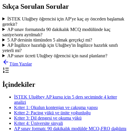
Sıkça Sorulan Sorular
İSTEK Uluğbey öğrencisi için AP'ye kaç ay önceden başlamak
gerekir?
AP sınav formatında 90 dakikalık MCQ modülünde kaç
saniye/soru ayrılmalı?
5 AP dersinin tümünden 5 almak gerçekçi mi?
AP İngilizce hazırlığı için Uluğbey'in İngilizce hazırlık sınıfı
yeterli mi?
AP sınav ücreti Uluğbey öğrencisi için nasıl planlanır?
Tüm Yazılar
İçindekiler
İSTEK Uluğbey AP kursu için 5 ders seçiminde 4 kriter
analizi
Kriter 1: Okulun kontenjan ve çakışma yapısı
Kriter 2: Pacing yükü ve ünite yoğunluğu
Kriter 3: Dil dengesi ve okuma yükü
Kriter 4: Üniversite sinyali
AP sınav formatı: 90 dakikalık modülde MCQ-FRQ dağılımı