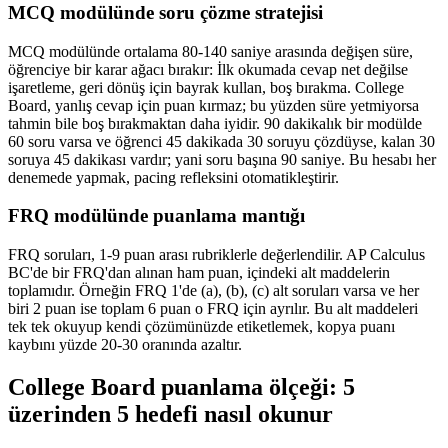
MCQ modülünde soru çözme stratejisi
MCQ modülünde ortalama 80-140 saniye arasında değişen süre,
öğrenciye bir karar ağacı bırakır: İlk okumada cevap net değilse
işaretleme, geri dönüş için bayrak kullan, boş bırakma. College
Board, yanlış cevap için puan kırmaz; bu yüzden süre yetmiyorsa
tahmin bile boş bırakmaktan daha iyidir. 90 dakikalık bir modülde
60 soru varsa ve öğrenci 45 dakikada 30 soruyu çözdüyse, kalan 30
soruya 45 dakikası vardır; yani soru başına 90 saniye. Bu hesabı her
denemede yapmak, pacing refleksini otomatikleştirir.
FRQ modülünde puanlama mantığı
FRQ soruları, 1-9 puan arası rubriklerle değerlendilir. AP Calculus
BC'de bir FRQ'dan alınan ham puan, içindeki alt maddelerin
toplamıdır. Örneğin FRQ 1'de (a), (b), (c) alt soruları varsa ve her
biri 2 puan ise toplam 6 puan o FRQ için ayrılır. Bu alt maddeleri
tek tek okuyup kendi çözümünüzde etiketlemek, kopya puanı
kaybını yüzde 20-30 oranında azaltır.
College Board puanlama ölçeği: 5
üzerinden 5 hedefi nasıl okunur