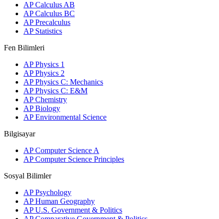
AP Calculus AB
AP Calculus BC
AP Precalculus
AP Statistics
Fen Bilimleri
AP Physics 1
AP Physics 2
AP Physics C: Mechanics
AP Physics C: E&M
AP Chemistry
AP Biology
AP Environmental Science
Bilgisayar
AP Computer Science A
AP Computer Science Principles
Sosyal Bilimler
AP Psychology
AP Human Geography
AP U.S. Government & Politics
AP Comparative Government & Politics