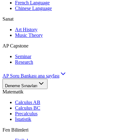
French Language
Chinese Language
Sanat
Art History
Music Theory
AP Capstone
Seminar
Research
AP Soru Bankası ana sayfası
Deneme Sınavları
Matematik
Calculus AB
Calculus BC
Precalculus
İstatistik
Fen Bilimleri