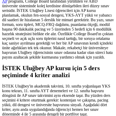
AP
programı, College Board tarafından yürütülen ve ABD
üniversite sisteminde kolej kredisine dönüşebilen ileri düzey sınav
serisidir. İSTEK Uluğbey Lisesi öğrencileri için AP kursu
planlamak, okulun fen-sosyal dengesi, YKS-AYT yükü ve yabancı
dil saatleri ile hizalanan 5 derslik bir mimari gerektirir. Bu yazı, sınav
formatı, soru tipleri, MCQ-FRQ dağılımı, puanlama ölçeği, modül
başına 90 dakikalık pacing ve 5 üzerinden 5 hedefi için 6 modüllük
hazırlık stratejisini birlikte ele alır. Özellikle College Board'ın çoktan
seçmeli ve açık uçlu soru tiplerini nasıl tarttığı, bir soruya ortalama
kaç saniye ayrılması gerektiği ve her bir AP sınavının kendi içindeki
ünite ağırlıkları tek tek okunur. Makale, rekabetçi bir üniversiteye
başvuran Uluğbey öğrencisinin sınav odasına kadar olan süreci hata
payını azaltacak şekilde kurmasına yardımcı olmak için yazıldı.
İSTEK Uluğbey AP kursu için 5 ders
seçiminde 4 kriter analizi
İSTEK Uluğbey'in akademik takvimi, 10. sınıfta yoğunlaşan YKS
konu tekrarı, 11. sınıfta AYT denemeleri ve 12. sınıfta başvuru
döngüsü ile AP sınav takvimini aynı eksende taşır. Bu yüzden ders
seçimini 4 kritere oturtmak gerekir: kontenjan ve çakışma, pacing
yükü, dil dengesi ve üniversite başvurusu sinyali. Aşağıdaki dört
kriter, aynı anda uygulandığında öğrenciyi hemen her sınav
döneminde 4 ile 5 arasında dengeli bir portföye taşır.