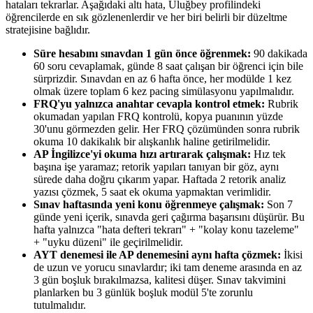
hataları tekrarlar. Aşağıdaki altı hata, Uluğbey profilindeki
öğrencilerde en sık gözlenenlerdir ve her biri belirli bir düzeltme
stratejisine bağlıdır.
Süre hesabını sınavdan 1 gün önce öğrenmek:
90 dakikada
60 soru cevaplamak, günde 8 saat çalışan bir öğrenci için bile
sürprizdir. Sınavdan en az 6 hafta önce, her modülde 1 kez
olmak üzere toplam 6 kez pacing simülasyonu yapılmalıdır.
FRQ'yu yalnızca anahtar cevapla kontrol etmek:
Rubrik
okumadan yapılan FRQ kontrolü, kopya puanının yüzde
30'unu görmezden gelir. Her FRQ çözümünden sonra rubrik
okuma 10 dakikalık bir alışkanlık haline getirilmelidir.
AP İngilizce'yi okuma hızı artırarak çalışmak:
Hız tek
başına işe yaramaz; retorik yapıları tanıyan bir göz, aynı
sürede daha doğru çıkarım yapar. Haftada 2 retorik analiz
yazısı çözmek, 5 saat ek okuma yapmaktan verimlidir.
Sınav haftasında yeni konu öğrenmeye çalışmak:
Son 7
günde yeni içerik, sınavda geri çağırma başarısını düşürür. Bu
hafta yalnızca "hata defteri tekrarı" + "kolay konu tazeleme"
+ "uyku düzeni" ile geçirilmelidir.
AYT denemesi ile AP denemesini aynı hafta çözmek:
İkisi
de uzun ve yorucu sınavlardır; iki tam deneme arasında en az
3 gün boşluk bırakılmazsa, kalitesi düşer. Sınav takvimini
planlarken bu 3 günlük boşluk modül 5'te zorunlu
tutulmalıdır.