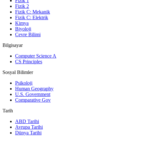
Fizik 1
Fizik 2
Fizik C: Mekanik
Fizik C: Elektrik
Kimya
Biyoloji
Çevre Bilimi
Bilgisayar
Computer Science A
CS Principles
Sosyal Bilimler
Psikoloji
Human Geography
U.S. Government
Comparative Gov
Tarih
ABD Tarihi
Avrupa Tarihi
Dünya Tarihi