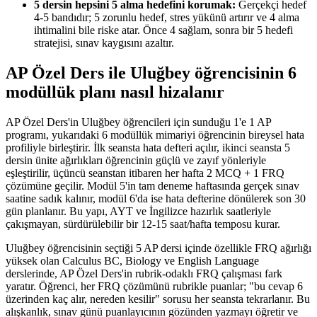
5 dersin hepsini 5 alma hedefini korumak:
Gerçekçi hedef
4-5 bandıdır; 5 zorunlu hedef, stres yükünü artırır ve 4 alma
ihtimalini bile riske atar. Önce 4 sağlam, sonra bir 5 hedefi
stratejisi, sınav kaygısını azaltır.
AP Özel Ders ile Uluğbey öğrencisinin 6
modüllük planı nasıl hizalanır
AP Özel Ders'in Uluğbey öğrencileri için sunduğu 1'e 1 AP
programı, yukarıdaki 6 modüllük mimariyi öğrencinin bireysel hata
profiliyle birleştirir. İlk seansta hata defteri açılır, ikinci seansta 5
dersin ünite ağırlıkları öğrencinin güçlü ve zayıf yönleriyle
eşleştirilir, üçüncü seanstan itibaren her hafta 2 MCQ + 1 FRQ
çözümüne geçilir. Modül 5'in tam deneme haftasında gerçek sınav
saatine sadık kalınır, modül 6'da ise hata defterine dönülerek son 30
gün planlanır. Bu yapı, AYT ve İngilizce hazırlık saatleriyle
çakışmayan, sürdürülebilir bir 12-15 saat/hafta temposu kurar.
Uluğbey öğrencisinin seçtiği 5 AP dersi içinde özellikle FRQ ağırlığı
yüksek olan Calculus BC, Biology ve English Language
derslerinde, AP Özel Ders'in rubrik-odaklı FRQ çalışması fark
yaratır. Öğrenci, her FRQ çözümünü rubrikle puanlar; "bu cevap 6
üzerinden kaç alır, nereden kesilir" sorusu her seansta tekrarlanır. Bu
alışkanlık, sınav günü puanlayıcının gözünden yazmayı öğretir ve